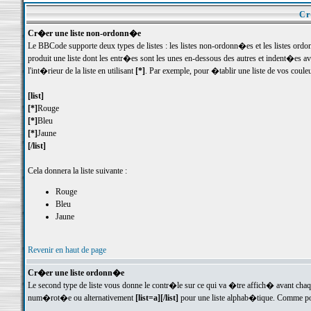
Cr
Cr�er une liste non-ordonn�e
Le BBCode supporte deux types de listes : les listes non-ordonn�es et les listes o
produit une liste dont les entr�es sont les unes en-dessous des autres et indent�es 
l'int�rieur de la liste en utilisant
[*]
. Par exemple, pour �tablir une liste de vos couleu
[list]
[*]
Rouge
[*]
Bleu
[*]
Jaune
[/list]
Cela donnera la liste suivante :
Rouge
Bleu
Jaune
Revenir en haut de page
Cr�er une liste ordonn�e
Le second type de liste vous donne le contr�le sur ce qui va �tre affich� avant cha
num�rot�e ou alternativement
[list=a][/list]
pour une liste alphab�tique. Comme pou