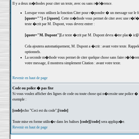
Il y a deux m�thodes pour citer un texte, avec ou sans r�f�rence.
Lorsque vous utilisez la fonction Citer pour r�pondre � un message sur le f
[quote=""]
et
[/quote]
. Cette m�thode vous permet de citer avec une r�f�re
texte �crit par M. Dupont, vous devrez entrer :
[quote="M. Dupont"]
Le texte �crit par M. Dupont devra �tre plac� ici
[
Cela ajoutera automatiquement, M. Dupont a �crit : avant votre texte. Rappe
optionnels.
La seconde m�thode vous permet de citer quelque chose sans faire r�f�rence � 
votre message, il montrera simplement Citation : avant votre texte.
Revenir en haut de page
Code ou police � pas fixe
Si vous voulez afficher des lignes de code ou toute chose qui n�cessite une police � p
exemple :
[code]
echo "Ceci est du code";
[/code]
Toute mise en forme utilis�e dans les balises
[code][/code]
sera appliqu�e.
Revenir en haut de page