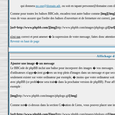
qui donnera
no.one@domain.adr
, ou soit en tapant personne@domaine.com dan
Comme pour toutes les balises BBCode, encadrez tout autre balise comme
[img][/img
vous de vous assurer que l'ordre des balises d'ouverture et de fermeture est correct, pa
[url=http://www.phpbb.com/][img]
http://www.phpbb.com/images/phplogo.gif
[/url
n'est pas
correct et peut amener � la supression de votre message; faites donc attention
Revenir en haut de page
Affichage d
Ajouter une image � un message
Le BBCode de phpBB inclut une balise pour incorporer des images � vos messages. Deu
d'utilisateurs n'appr�cient gu�res un trop plein d'images dans un message et que sec
seulement exister sur votre ordinateur par exemple, � moins que votre ordinateur soit
avec phpBB (ce probl�me sera trait� dans la prochaine version de phpBB). Pour affic
exemple :
[img]
http://www.phpbb.com/images/phplogo.gif
[/img]
Comme not� ci-dessus dans la section Cr�ation de Liens, vous pouvez placer une im
[url=http://www.phpbb.com/][img]
http://www.phpbb.com/images/phplogo.gif
[/img