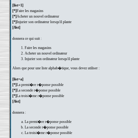
[list=1]
[*]
Faire les magasins
[*]
Acheter un nouvel ordinateur
[*]
Injurier son ordinateur lorsqu'il plante
[/list]
donnera ce qui suit :
Faire les magasins
Acheter un nouvel ordinateur
Injurier son ordinateur lorsqu'il plante
Alors que pour une liste alphab�tique, vous devez utiliser :
[list=a]
[*]
La premi�re r�ponse possible
[*]
La seconde r�ponse possible
[*]
La troisi�me r�ponse possible
[/list]
donnera :
La premi�re r�ponse possible
La seconde r�ponse possible
La troisi�me r�ponse possible