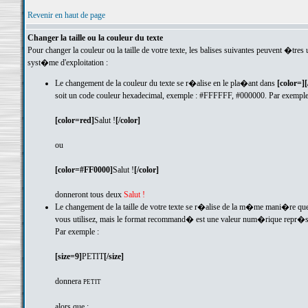
Revenir en haut de page
Changer la taille ou la couleur du texte
Pour changer la couleur ou la taille de votre texte, les balises suivantes peuvent �tre
syst�me d'exploitation :
Le changement de la couleur du texte se r�alise en le pla�ant dans
[color=][
soit un code couleur hexadecimal, exemple : #FFFFFF, #000000. Par exemple, 
[color=red]
Salut !
[/color]
ou
[color=#FF0000]
Salut !
[/color]
donneront tous deux
Salut !
Le changement de la taille de votre texte se r�alise de la m�me mani�re que 
vous utilisez, mais le format recommand� est une valeur num�rique repr�sentan
Par exemple :
[size=9]
PETIT
[/size]
donnera
PETIT
alors que :