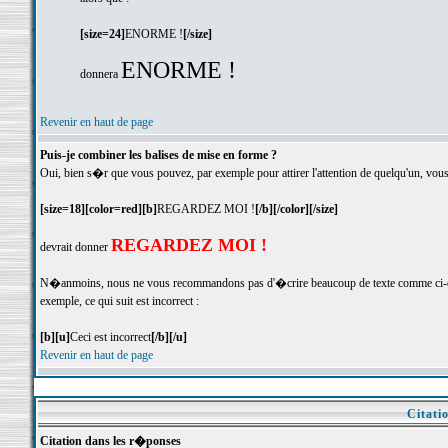
[size=24]
ENORME !
[/size]
ENORME !
donnera
Revenir en haut de page
Puis-je combiner les balises de mise en forme ?
Oui, bien s�r que vous pouvez, par exemple pour attirer l'attention de quelqu'un, vous
[size=18][color=red][b]
REGARDEZ MOI !
[/b][/color][/size]
REGARDEZ MOI !
devrait donner
N�anmoins, nous ne vous recommandons pas d'�crire beaucoup de texte comme ci-dess
exemple, ce qui suit est incorrect :
[b][u]
Ceci est incorrect
[/b][/u]
Revenir en haut de page
Citati
Citation dans les r�ponses