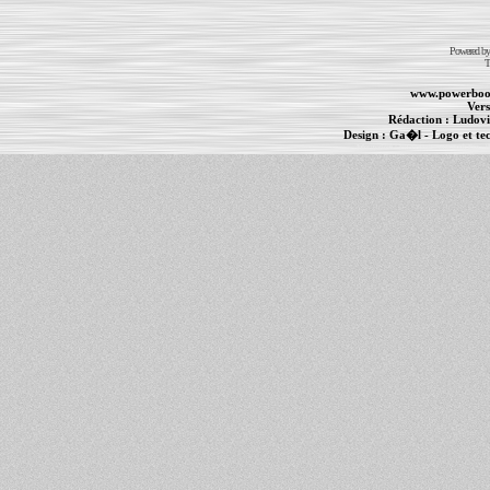
Powered b
T
www.powerboo
Vers
Rédaction :
Ludovi
Design :
Ga�l
- Logo et te
Informations :
PowerBook
-
MacBook Pro
-
i