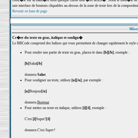
contr�le sur la mani�re dont quelque chose doit �tre affich�. Selon le mod�le de 
une interface de boutons cliquables au-dessus de la zone de texte lors de la compositio
Revenir en haut de page
Mise
Cr�er du texte en gras, italique et soulign�
Le BBCode comprend des balises qui vous permettent de changer rapidement le style de
Pour rendre une partie de texte en gras, placez-le dans
[b][/b]
; exemple :
[b]
Salut
[/b]
donnera
Salut
Pour souligner un texte, utilisez
[u][/u]
; par exemple :
[u]
Bonjour
[/u]
donnera
Bonjour
Pour mettre un texte en italique, utilisez
[i][/i]
; exemple :
C'est
[i]
Super!
[/i]
donnera C'est
Super!