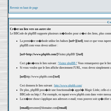
Revenir en haut de page
Cr
Cr�er un lien vers un autre site
Le BBCode de phpBB supporte plusieurs m�thodes pour cr�er des liens, plus connu
La premi�re m�thode utilise les balises
[url=][/url]
; tout ce que vous tape
phpBB.com vous devez utiliser :
[url=http://www.phpbb.com/]
Visitez phpBB !
[/url]
Ceci g�n�rera le lien suivant :
Visitez phpBB !
Vous remarquerez que le lien 
Si vous voulez que le lien affiche directement l'URL, vous devez simplement ut
[url]
http://www.phpbb.com/
[/url]
Ceci donnera le lien suivant :
http://www.phpbb.com/
De plus, phpBB poss�de une fonctionnalit� appel�
Magic Links
; celle-c
BBCode ou http://. Par exemple, en tapant www.phpbb.com dans votre message
La m�me chose s'applique aux adresses e-mail; vous pouvez soit sp�cifier un
[email]
personne@domaine.com
[/email]