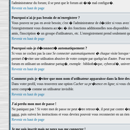
l'administrateur du forum; il se peut que le forum ait �t� mal configur�.
Revenir en haut de page
Pourquoi n'ai-je pas besoin de m'enregistrer ?
Vous pouvez ne pas en avoir besoin; c'est � l'administrateur de d�cider si vous avez 
l'enregistrement vous donnera acc�s � des fonctions additionnelles non-disponibles p
amis, l'inscription � un groupe d'utilisateurs, etc. L'enregistrement prend seulement q
Revenir en haut de page
Pourquoi suis-je d�connect� automatiquement ?
Si vous ne cochez pas la case
Se connecter automatiquement � chaque visite
lorsque 
permet d'�viter une utilisation abusive de votre compte par quelqu'un d'autre. Pour 
forum en utilisant un ordinateur partag�, exemple : biblioth�que, cybercaf�, univers
Revenir en haut de page
Comment puis-je �viter que mon nom d'utilisateur apparaisse dans la liste des u
Dans votre profil, vous trouverez une option
Cacher sa pr�sence en ligne
; si vous c
serez compt� comme un utilisateur invisible.
Revenir en haut de page
J'ai perdu mon mot de passe !
Ne paniquez pas ! Si votre mot de passe ne peut �tre retrouv�, il peut par contre �tre
passe
, puis suivez les instructions et vous devriez pouvoir vous reconnecter en un rien
Revenir en haut de page
Je me suis inscrit mais ne peux pas me connecter !