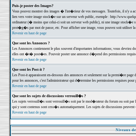
Puis-je poster des Images?
Vous pouvez montrer des images � l'int�rieur de vos messages. Toutefois, il n'y a 
lien vers votre image stock�e sur un serveur web public, exemple : http://www.quelq
ordinateur (� moins que celui-ci soit un serveur web public), ni une image stock�e su
prot�g�s par mot de passe, etc. Pour afficher une image, vous pouvez soit utiliser 
Revenir en haut de page
Que sont les Annonces ?
Les Annonces contiennent le plus souvent d'importantes informations; vous devriez d
elles ont �t� post�es. Pouvoir poster une annonce d�pend des permissions requises;
Revenir en haut de page
Que sont les Post-it ?
Les Post-it apparaissent en-dessous des annonces et seulement sur la premi�re page 
pour les annonces, c'est l'administrateur qui d�termine les permissions requises pour 
Revenir en haut de page
Que sont les sujets de discussions verrouill�s ?
Les sujets verrouill�s sont verrouill�s soit par le mod�rateur du forum ou soit par 
qui y sont contenus sont cess�s automatiquement. Les sujets de discussions peuvent 
Revenir en haut de page
Niveaux de