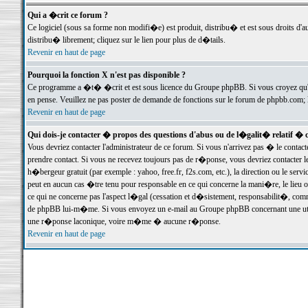
Qui a �crit ce forum ?
Ce logiciel (sous sa forme non modifi�e) est produit, distribu� et est sous droits d'a
distribu� librement; cliquez sur le lien pour plus de d�tails.
Revenir en haut de page
Pourquoi la fonction X n'est pas disponible ?
Ce programme a �t� �crit et est sous licence du Groupe phpBB. Si vous croyez qu'un
en pense. Veuillez ne pas poster de demande de fonctions sur le forum de phpbb.com; 
Revenir en haut de page
Qui dois-je contacter � propos des questions d'abus ou de l�galit� relatif � 
Vous devriez contacter l'administrateur de ce forum. Si vous n'arrivez pas � le conta
prendre contact. Si vous ne recevez toujours pas de r�ponse, vous devriez contacter 
h�bergeur gratuit (par exemple : yahoo, free.fr, f2s.com, etc.), la direction ou le se
peut en aucun cas �tre tenu pour responsable en ce qui concerne la mani�re, le lieu ou 
ce qui ne concerne pas l'aspect l�gal (cessation et d�sistement, responsabilit�, comm
de phpBB lui-m�me. Si vous envoyez un e-mail au Groupe phpBB concernant une utili
une r�ponse laconique, voire m�me � aucune r�ponse.
Revenir en haut de page