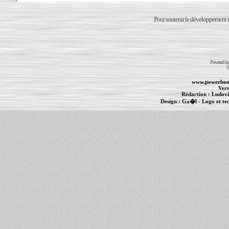
Pour soutenir le développement du
Powered b
T
www.powerboo
Vers
Rédaction :
Ludovi
Design :
Ga�l
- Logo et te
Informations :
PowerBook
-
MacBook Pro
-
i