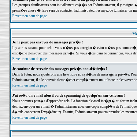
Les groupes d'utilisateurs sont initiallement cr��s par l'administrateur; il y assign
premi�re chose � faire sera de contacter l'administrateur; essayez de lui laisser un 
Revenir en haut de page
Me
Je ne peux pas envoyer de messages priv�s !
Il y a trois raisons pour cela : vous n'�tes pas enregistr� et/ou n'�tes pas connect�
emp�che d'envoyer des messages priv�s. Si vous �tes dans le dernier cas, vous devr
Revenir en haut de page
Je continue de recevoir des messages priv�s non-d�sir�s !
Dans le futur, nous ajouterons une liste noire au syst�me de messagerie priv�e. P
l'administrateur; il a le pouvoir d'emp�cher compl�tement un utilisateur d'envoyer 
Revenir en haut de page
J'ai re�u un e-mail abusif ou de spamming de quelqu'un sur ce forum !
Nous sommes pein�s d'apprendre cela. La fonction d'e-mail int�gr� au forum inclut d
devriez envoyer un e-mail � l'administrateur avec une copie compl�te de l'e-mail que v
d�tails concernant l'exp�diteur). Ensuite, l'administrateur pourra prendre les mesure
Revenir en haut de page