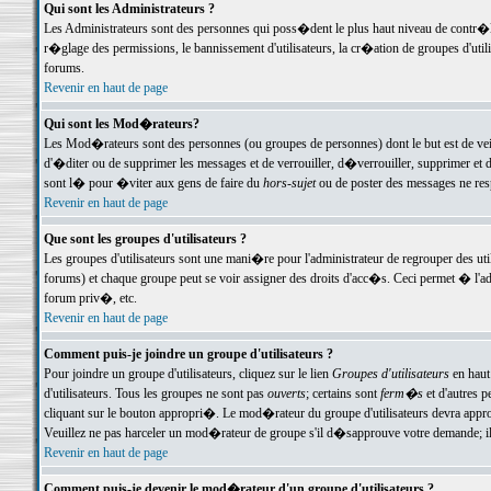
Qui sont les Administrateurs ?
Les Administrateurs sont des personnes qui poss�dent le plus haut niveau de contr�le 
r�glage des permissions, le bannissement d'utilisateurs, la cr�ation de groupes d'uti
forums.
Revenir en haut de page
Qui sont les Mod�rateurs?
Les Mod�rateurs sont des personnes (ou groupes de personnes) dont le but est de veil
d'�diter ou de supprimer les messages et de verrouiller, d�verrouiller, supprimer 
sont l� pour �viter aux gens de faire du
hors-sujet
ou de poster des messages ne res
Revenir en haut de page
Que sont les groupes d'utilisateurs ?
Les groupes d'utilisateurs sont une mani�re pour l'administrateur de regrouper des util
forums) et chaque groupe peut se voir assigner des droits d'acc�s. Ceci permet � 
forum priv�, etc.
Revenir en haut de page
Comment puis-je joindre un groupe d'utilisateurs ?
Pour joindre un groupe d'utilisateurs, cliquez sur le lien
Groupes d'utilisateurs
en haut
d'utilisateurs. Tous les groupes ne sont pas
ouverts
; certains sont
ferm�s
et d'autres p
cliquant sur le bouton appropri�. Le mod�rateur du groupe d'utilisateurs devra appro
Veuillez ne pas harceler un mod�rateur de groupe s'il d�sapprouve votre demande; il 
Revenir en haut de page
Comment puis-je devenir le mod�rateur d'un groupe d'utilisateurs ?