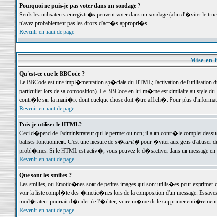
Pourquoi ne puis-je pas voter dans un sondage ?
Seuls les utilisateurs enregistr�s peuvent voter dans un sondage (afin d'�viter le tr
n'avez probablement pas les droits d'acc�s appropri�s.
Revenir en haut de page
Mise en f
Qu'est-ce que le BBCode ?
Le BBCode est une impl�mentation sp�ciale du HTML; l'activation de l'utilisation 
particulier lors de sa composition). Le BBCode en lui-m�me est similaire au style du H
contr�le sur la mani�re dont quelque chose doit �tre affich�. Pour plus d'information
Revenir en haut de page
Puis-je utiliser le HTML?
Ceci d�pend de l'administrateur qui le permet ou non; il a un contr�le complet dessu
balises fonctionnent. C'est une mesure de
s�curit�
pour �viter aux gens d'abuser du 
probl�mes. Si le HTML est activ�, vous pouvez le d�sactiver dans un message en par
Revenir en haut de page
Que sont les smilies ?
Les smilies, ou Emotic�nes sont de petites images qui sont utilis�es pour exprimer certa
voir la liste compl�te des �motic�nes lors de la composition d'un message. Essayez de 
mod�rateur pourrait d�cider de l'�diter, voire m�me de le supprimer enti�rement
Revenir en haut de page