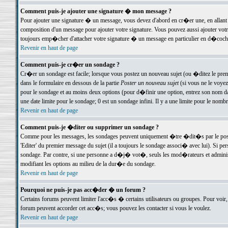
Comment puis-je ajouter une signature � mon message ?
Pour ajouter une signature � un message, vous devez d'abord en cr�er une, en allant
composition d'un message pour ajouter votre signature. Vous pouvez aussi ajouter vot
toujours emp�cher d'attacher votre signature � un message en particulier en d�cochan
Revenir en haut de page
Comment puis-je cr�er un sondage ?
Cr�er un sondage est facile; lorsque vous postez un nouveau sujet (ou �ditez le premie
dans le formulaire en dessous de la partie
Poster un nouveau sujet
(si vous ne le voyez
pour le sondage et au moins deux options (pour d�finir une option, entrez son nom d
une date limite pour le sondage; 0 est un sondage infini. Il y a une limite pour le nomb
Revenir en haut de page
Comment puis-je �diter ou supprimer un sondage ?
Comme pour les messages, les sondages peuvent uniquement �tre �dit�s par le poste
'Editer' du premier message du sujet (il a toujours le sondage associ� avec lui). Si 
sondage. Par contre, si une personne a d�j� vot�, seuls les mod�rateurs et administ
modifiant les options au milieu de la dur�e du sondage.
Revenir en haut de page
Pourquoi ne puis-je pas acc�der � un forum ?
Certains forums peuvent limiter l'acc�s � certains utilisateurs ou groupes. Pour voir, 
forum peuvent accorder cet acc�s; vous pouvez les contacter si vous le voulez.
Revenir en haut de page