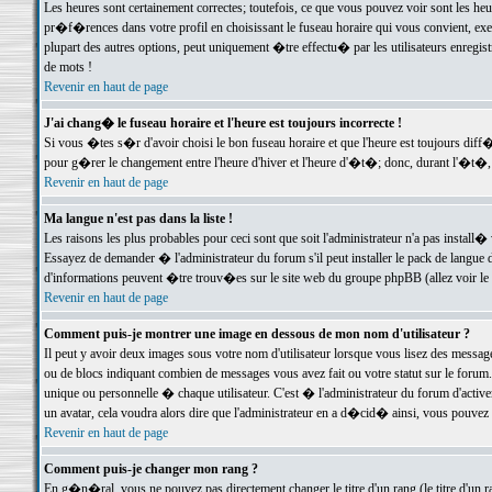
Les heures sont certainement correctes; toutefois, ce que vous pouvez voir sont les he
pr�f�rences dans votre profil en choisissant le fuseau horaire qui vous convient, exe
plupart des autres options, peut uniquement �tre effectu� par les utilisateurs enregis
de mots !
Revenir en haut de page
J'ai chang� le fuseau horaire et l'heure est toujours incorrecte !
Si vous �tes s�r d'avoir choisi le bon fuseau horaire et que l'heure est toujours d
pour g�rer le changement entre l'heure d'hiver et l'heure d'�t�; donc, durant l'�t�,
Revenir en haut de page
Ma langue n'est pas dans la liste !
Les raisons les plus probables pour ceci sont que soit l'administrateur n'a pas install�
Essayez de demander � l'administrateur du forum s'il peut installer le pack de langue d
d'informations peuvent �tre trouv�es sur le site web du groupe phpBB (allez voir le l
Revenir en haut de page
Comment puis-je montrer une image en dessous de mon nom d'utilisateur ?
Il peut y avoir deux images sous votre nom d'utilisateur lorsque vous lisez des mess
ou de blocs indiquant combien de messages vous avez fait ou votre statut sur le for
unique ou personnelle � chaque utilisateur. C'est � l'administrateur du forum d'activer
un avatar, cela voudra alors dire que l'administrateur en a d�cid� ainsi, vous pouvez
Revenir en haut de page
Comment puis-je changer mon rang ?
En g�n�ral, vous ne pouvez pas directement changer le titre d'un rang (le titre d'un ra