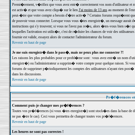
Premi�rement, v�rifiez que vous avez entr� correctement vos nom d'utilisateur et mo
est activ� et que vous avez cliqu� sur le lien
J'ai moins de 13 ans
au moment de l'enre
peut-�tre que votre compte a besoin d'�tre activ� ? Certains forums requi�rent que 
de pouvoir vous connecter. Lorsque vous vous �tes enregistr�, un message aurait d� v
instructions qui s'y trouvent; si vous ne l'avez pas re�u, alors �tes-vous bien s�r que
lesquelles l'activation est utilis�e, c'est de r�duire les chances de voir des utilis
fournie est valide, essayez alors de contacter l'administrateur du forum.
Revenir en haut de page
Je me suis enregistr� dans le pass�, mais ne peux plus me connecter ?!
Les raisons les plus probables pour ce probl�me sont : vous avez entr� un nom d'ut
enregistr�) ou l'administrateur a supprim� votre compte pour quelque raison. Si vous 
forums de supprimer p�riodiquement les comptes des utilisateurs n'ayant rien post� a
dans les discussions.
Revenir en haut de page
Pr�f�rences et
Comment puis-je changer mes pr�f�rences ?
Toutes vos pr�f�rences (si vous �tes enregistr�) sont stock�es dans la base de don
ne pas �tre le cas). Ceci vous permettra de changer toutes vos pr�f�rences.
Revenir en haut de page
Les heures ne sont pas correctes !