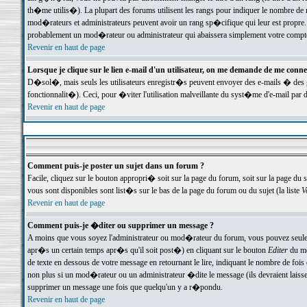
th�me utilis�). La plupart des forums utilisent les rangs pour indiquer le nombre de m
mod�rateurs et administrateurs peuvent avoir un rang sp�cifique qui leur est propre. 
probablement un mod�rateur ou administrateur qui abaissera simplement votre compte
Revenir en haut de page
Lorsque je clique sur le lien e-mail d'un utilisateur, on me demande de me conne
D�sol�, mais seuls les utilisateurs enregistr�s peuvent envoyer des e-mails � des ge
fonctionnalit�). Ceci, pour �viter l'utilisation malveillante du syst�me d'e-mail par 
Revenir en haut de page
Comment puis-je poster un sujet dans un forum ?
Facile, cliquez sur le bouton appropri� soit sur la page du forum, soit sur la page du 
vous sont disponibles sont list�s sur le bas de la page du forum ou du sujet (la liste
V
Revenir en haut de page
Comment puis-je �diter ou supprimer un message ?
A moins que vous soyez l'administrateur ou mod�rateur du forum, vous pouvez seul
apr�s un certain temps apr�s qu'il soit post�) en cliquant sur le bouton
Editer
du me
de texte en dessous de votre message en retournant le lire, indiquant le nombre de fo
non plus si un mod�rateur ou un administrateur �dite le message (ils devraient laisser
supprimer un message une fois que quelqu'un y a r�pondu.
Revenir en haut de page