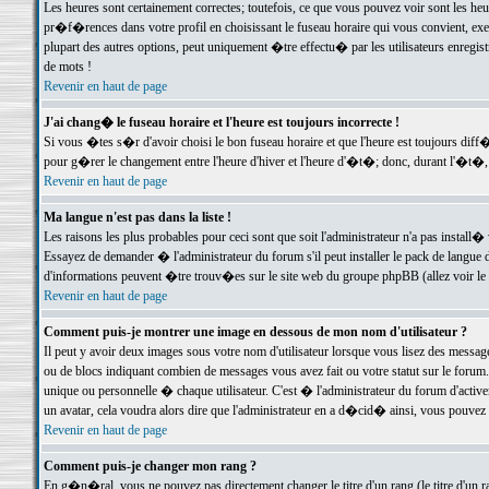
Les heures sont certainement correctes; toutefois, ce que vous pouvez voir sont les he
pr�f�rences dans votre profil en choisissant le fuseau horaire qui vous convient, exe
plupart des autres options, peut uniquement �tre effectu� par les utilisateurs enregis
de mots !
Revenir en haut de page
J'ai chang� le fuseau horaire et l'heure est toujours incorrecte !
Si vous �tes s�r d'avoir choisi le bon fuseau horaire et que l'heure est toujours d
pour g�rer le changement entre l'heure d'hiver et l'heure d'�t�; donc, durant l'�t�,
Revenir en haut de page
Ma langue n'est pas dans la liste !
Les raisons les plus probables pour ceci sont que soit l'administrateur n'a pas install�
Essayez de demander � l'administrateur du forum s'il peut installer le pack de langue d
d'informations peuvent �tre trouv�es sur le site web du groupe phpBB (allez voir le l
Revenir en haut de page
Comment puis-je montrer une image en dessous de mon nom d'utilisateur ?
Il peut y avoir deux images sous votre nom d'utilisateur lorsque vous lisez des mess
ou de blocs indiquant combien de messages vous avez fait ou votre statut sur le for
unique ou personnelle � chaque utilisateur. C'est � l'administrateur du forum d'activer
un avatar, cela voudra alors dire que l'administrateur en a d�cid� ainsi, vous pouvez
Revenir en haut de page
Comment puis-je changer mon rang ?
En g�n�ral, vous ne pouvez pas directement changer le titre d'un rang (le titre d'un ra