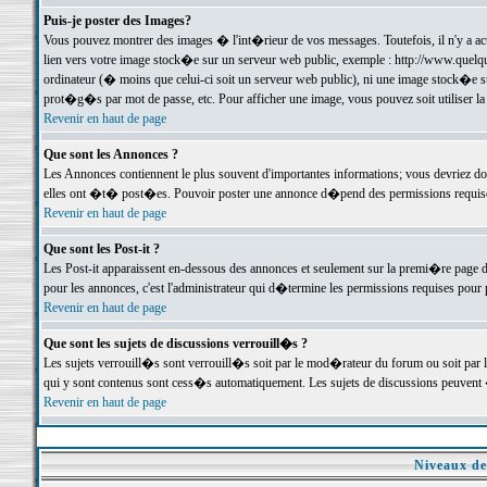
Puis-je poster des Images?
Vous pouvez montrer des images � l'int�rieur de vos messages. Toutefois, il n'y a 
lien vers votre image stock�e sur un serveur web public, exemple : http://www.quelq
ordinateur (� moins que celui-ci soit un serveur web public), ni une image stock�e su
prot�g�s par mot de passe, etc. Pour afficher une image, vous pouvez soit utiliser 
Revenir en haut de page
Que sont les Annonces ?
Les Annonces contiennent le plus souvent d'importantes informations; vous devriez d
elles ont �t� post�es. Pouvoir poster une annonce d�pend des permissions requises;
Revenir en haut de page
Que sont les Post-it ?
Les Post-it apparaissent en-dessous des annonces et seulement sur la premi�re page 
pour les annonces, c'est l'administrateur qui d�termine les permissions requises pour 
Revenir en haut de page
Que sont les sujets de discussions verrouill�s ?
Les sujets verrouill�s sont verrouill�s soit par le mod�rateur du forum ou soit par 
qui y sont contenus sont cess�s automatiquement. Les sujets de discussions peuvent 
Revenir en haut de page
Niveaux de