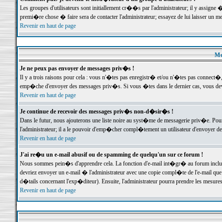
Les groupes d'utilisateurs sont initiallement cr��s par l'administrateur; il y assign
premi�re chose � faire sera de contacter l'administrateur; essayez de lui laisser un 
Revenir en haut de page
Me
Je ne peux pas envoyer de messages priv�s !
Il y a trois raisons pour cela : vous n'�tes pas enregistr� et/ou n'�tes pas connect�
emp�che d'envoyer des messages priv�s. Si vous �tes dans le dernier cas, vous devr
Revenir en haut de page
Je continue de recevoir des messages priv�s non-d�sir�s !
Dans le futur, nous ajouterons une liste noire au syst�me de messagerie priv�e. P
l'administrateur; il a le pouvoir d'emp�cher compl�tement un utilisateur d'envoyer 
Revenir en haut de page
J'ai re�u un e-mail abusif ou de spamming de quelqu'un sur ce forum !
Nous sommes pein�s d'apprendre cela. La fonction d'e-mail int�gr� au forum inclut d
devriez envoyer un e-mail � l'administrateur avec une copie compl�te de l'e-mail que v
d�tails concernant l'exp�diteur). Ensuite, l'administrateur pourra prendre les mesure
Revenir en haut de page