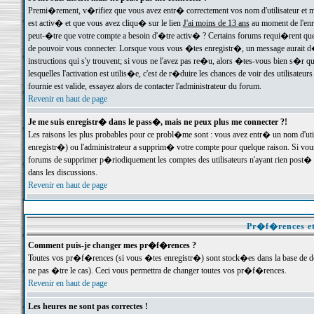
Premi�rement, v�rifiez que vous avez entr� correctement vos nom d'utilisateur et mo
est activ� et que vous avez cliqu� sur le lien
J'ai moins de 13 ans
au moment de l'enre
peut-�tre que votre compte a besoin d'�tre activ� ? Certains forums requi�rent que 
de pouvoir vous connecter. Lorsque vous vous �tes enregistr�, un message aurait d� v
instructions qui s'y trouvent; si vous ne l'avez pas re�u, alors �tes-vous bien s�r que
lesquelles l'activation est utilis�e, c'est de r�duire les chances de voir des utilis
fournie est valide, essayez alors de contacter l'administrateur du forum.
Revenir en haut de page
Je me suis enregistr� dans le pass�, mais ne peux plus me connecter ?!
Les raisons les plus probables pour ce probl�me sont : vous avez entr� un nom d'ut
enregistr�) ou l'administrateur a supprim� votre compte pour quelque raison. Si vous 
forums de supprimer p�riodiquement les comptes des utilisateurs n'ayant rien post� a
dans les discussions.
Revenir en haut de page
Pr�f�rences et
Comment puis-je changer mes pr�f�rences ?
Toutes vos pr�f�rences (si vous �tes enregistr�) sont stock�es dans la base de don
ne pas �tre le cas). Ceci vous permettra de changer toutes vos pr�f�rences.
Revenir en haut de page
Les heures ne sont pas correctes !