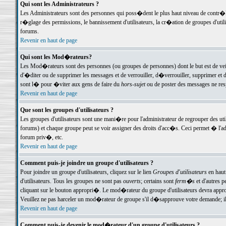
Qui sont les Administrateurs ?
Les Administrateurs sont des personnes qui poss�dent le plus haut niveau de contr�le 
r�glage des permissions, le bannissement d'utilisateurs, la cr�ation de groupes d'uti
forums.
Revenir en haut de page
Qui sont les Mod�rateurs?
Les Mod�rateurs sont des personnes (ou groupes de personnes) dont le but est de veil
d'�diter ou de supprimer les messages et de verrouiller, d�verrouiller, supprimer 
sont l� pour �viter aux gens de faire du
hors-sujet
ou de poster des messages ne res
Revenir en haut de page
Que sont les groupes d'utilisateurs ?
Les groupes d'utilisateurs sont une mani�re pour l'administrateur de regrouper des util
forums) et chaque groupe peut se voir assigner des droits d'acc�s. Ceci permet � 
forum priv�, etc.
Revenir en haut de page
Comment puis-je joindre un groupe d'utilisateurs ?
Pour joindre un groupe d'utilisateurs, cliquez sur le lien
Groupes d'utilisateurs
en haut
d'utilisateurs. Tous les groupes ne sont pas
ouverts
; certains sont
ferm�s
et d'autres p
cliquant sur le bouton appropri�. Le mod�rateur du groupe d'utilisateurs devra appro
Veuillez ne pas harceler un mod�rateur de groupe s'il d�sapprouve votre demande; il 
Revenir en haut de page
Comment puis-je devenir le mod�rateur d'un groupe d'utilisateurs ?