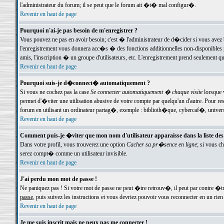
l'administrateur du forum; il se peut que le forum ait �t� mal configur�.
Revenir en haut de page
Pourquoi n'ai-je pas besoin de m'enregistrer ?
Vous pouvez ne pas en avoir besoin; c'est � l'administrateur de d�cider si vous avez 
l'enregistrement vous donnera acc�s � des fonctions additionnelles non-disponibles p
amis, l'inscription � un groupe d'utilisateurs, etc. L'enregistrement prend seulement q
Revenir en haut de page
Pourquoi suis-je d�connect� automatiquement ?
Si vous ne cochez pas la case
Se connecter automatiquement � chaque visite
lorsque 
permet d'�viter une utilisation abusive de votre compte par quelqu'un d'autre. Pour 
forum en utilisant un ordinateur partag�, exemple : biblioth�que, cybercaf�, univers
Revenir en haut de page
Comment puis-je �viter que mon nom d'utilisateur apparaisse dans la liste des u
Dans votre profil, vous trouverez une option
Cacher sa pr�sence en ligne
; si vous c
serez compt� comme un utilisateur invisible.
Revenir en haut de page
J'ai perdu mon mot de passe !
Ne paniquez pas ! Si votre mot de passe ne peut �tre retrouv�, il peut par contre �tre
passe
, puis suivez les instructions et vous devriez pouvoir vous reconnecter en un rien
Revenir en haut de page
Je me suis inscrit mais ne peux pas me connecter !