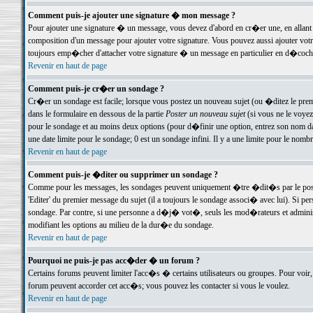
Comment puis-je ajouter une signature � mon message ?
Pour ajouter une signature � un message, vous devez d'abord en cr�er une, en allant
composition d'un message pour ajouter votre signature. Vous pouvez aussi ajouter vot
toujours emp�cher d'attacher votre signature � un message en particulier en d�cochan
Revenir en haut de page
Comment puis-je cr�er un sondage ?
Cr�er un sondage est facile; lorsque vous postez un nouveau sujet (ou �ditez le premie
dans le formulaire en dessous de la partie
Poster un nouveau sujet
(si vous ne le voyez
pour le sondage et au moins deux options (pour d�finir une option, entrez son nom d
une date limite pour le sondage; 0 est un sondage infini. Il y a une limite pour le nomb
Revenir en haut de page
Comment puis-je �diter ou supprimer un sondage ?
Comme pour les messages, les sondages peuvent uniquement �tre �dit�s par le poste
'Editer' du premier message du sujet (il a toujours le sondage associ� avec lui). Si 
sondage. Par contre, si une personne a d�j� vot�, seuls les mod�rateurs et administ
modifiant les options au milieu de la dur�e du sondage.
Revenir en haut de page
Pourquoi ne puis-je pas acc�der � un forum ?
Certains forums peuvent limiter l'acc�s � certains utilisateurs ou groupes. Pour voir, 
forum peuvent accorder cet acc�s; vous pouvez les contacter si vous le voulez.
Revenir en haut de page