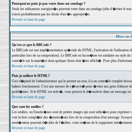
Pourquoi ne puis-je pas voter dans un sondage ?
Seuls les utilisateurs enregistr�s peuvent voter dans un sondage (afin d'�viter le tr
n'avez probablement pas les droits d'acc�s appropri�s.
Revenir en haut de page
Mise en f
Qu'est-ce que le BBCode ?
Le BBCode est une impl�mentation sp�ciale du HTML; l'activation de l'utilisation 
particulier lors de sa composition). Le BBCode en lui-m�me est similaire au style du H
contr�le sur la mani�re dont quelque chose doit �tre affich�. Pour plus d'information
Revenir en haut de page
Puis-je utiliser le HTML?
Ceci d�pend de l'administrateur qui le permet ou non; il a un contr�le complet dessu
balises fonctionnent. C'est une mesure de
s�curit�
pour �viter aux gens d'abuser du 
probl�mes. Si le HTML est activ�, vous pouvez le d�sactiver dans un message en par
Revenir en haut de page
Que sont les smilies ?
Les smilies, ou Emotic�nes sont de petites images qui sont utilis�es pour exprimer certa
voir la liste compl�te des �motic�nes lors de la composition d'un message. Essayez de 
mod�rateur pourrait d�cider de l'�diter, voire m�me de le supprimer enti�rement
Revenir en haut de page