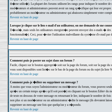
th�me utilis�). La plupart des forums utilisent les rangs pour indiquer le nombre de m
mod�rateurs et administrateurs peuvent avoir un rang sp�cifique qui leur est propre. 
probablement un mod�rateur ou administrateur qui abaissera simplement votre compte
Revenir en haut de page
Lorsque je clique sur le lien e-mail d'un utilisateur, on me demande de me conne
D�sol�, mais seuls les utilisateurs enregistr�s peuvent envoyer des e-mails � des ge
fonctionnalit�). Ceci, pour �viter l'utilisation malveillante du syst�me d'e-mail par 
Revenir en haut de page
Comment puis-je poster un sujet dans un forum ?
Facile, cliquez sur le bouton appropri� soit sur la page du forum, soit sur la page du 
vous sont disponibles sont list�s sur le bas de la page du forum ou du sujet (la liste
V
Revenir en haut de page
Comment puis-je �diter ou supprimer un message ?
A moins que vous soyez l'administrateur ou mod�rateur du forum, vous pouvez seul
apr�s un certain temps apr�s qu'il soit post�) en cliquant sur le bouton
Editer
du me
de texte en dessous de votre message en retournant le lire, indiquant le nombre de fo
non plus si un mod�rateur ou un administrateur �dite le message (ils devraient laisser
supprimer un message une fois que quelqu'un y a r�pondu.
Revenir en haut de page