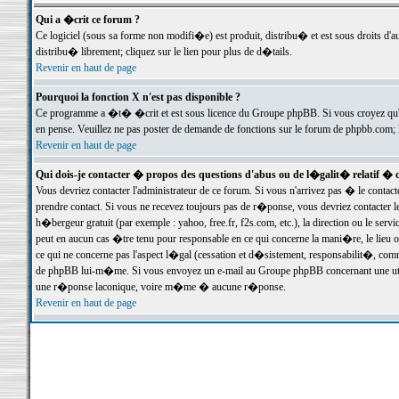
Qui a �crit ce forum ?
Ce logiciel (sous sa forme non modifi�e) est produit, distribu� et est sous droits d'a
distribu� librement; cliquez sur le lien pour plus de d�tails.
Revenir en haut de page
Pourquoi la fonction X n'est pas disponible ?
Ce programme a �t� �crit et est sous licence du Groupe phpBB. Si vous croyez qu'un
en pense. Veuillez ne pas poster de demande de fonctions sur le forum de phpbb.com; 
Revenir en haut de page
Qui dois-je contacter � propos des questions d'abus ou de l�galit� relatif � 
Vous devriez contacter l'administrateur de ce forum. Si vous n'arrivez pas � le conta
prendre contact. Si vous ne recevez toujours pas de r�ponse, vous devriez contacter 
h�bergeur gratuit (par exemple : yahoo, free.fr, f2s.com, etc.), la direction ou le se
peut en aucun cas �tre tenu pour responsable en ce qui concerne la mani�re, le lieu ou 
ce qui ne concerne pas l'aspect l�gal (cessation et d�sistement, responsabilit�, comm
de phpBB lui-m�me. Si vous envoyez un e-mail au Groupe phpBB concernant une utili
une r�ponse laconique, voire m�me � aucune r�ponse.
Revenir en haut de page