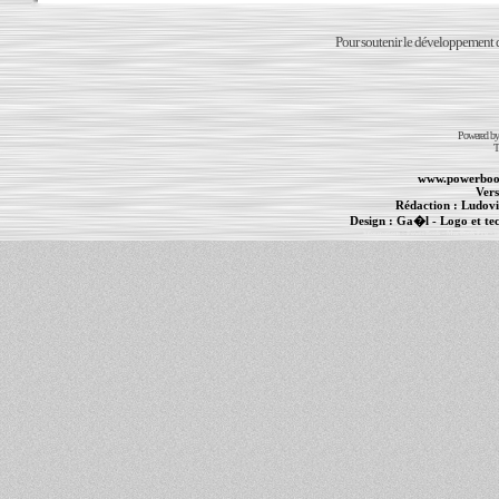
Pour soutenir le développement du
Powered b
T
www.powerboo
Vers
Rédaction :
Ludovi
Design :
Ga�l
- Logo et te
Informations :
PowerBook
-
MacBook Pro
-
i