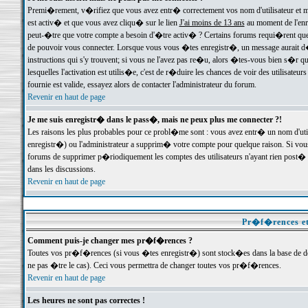
Premi�rement, v�rifiez que vous avez entr� correctement vos nom d'utilisateur et mo
est activ� et que vous avez cliqu� sur le lien
J'ai moins de 13 ans
au moment de l'enre
peut-�tre que votre compte a besoin d'�tre activ� ? Certains forums requi�rent que 
de pouvoir vous connecter. Lorsque vous vous �tes enregistr�, un message aurait d� v
instructions qui s'y trouvent; si vous ne l'avez pas re�u, alors �tes-vous bien s�r que
lesquelles l'activation est utilis�e, c'est de r�duire les chances de voir des utilis
fournie est valide, essayez alors de contacter l'administrateur du forum.
Revenir en haut de page
Je me suis enregistr� dans le pass�, mais ne peux plus me connecter ?!
Les raisons les plus probables pour ce probl�me sont : vous avez entr� un nom d'ut
enregistr�) ou l'administrateur a supprim� votre compte pour quelque raison. Si vous 
forums de supprimer p�riodiquement les comptes des utilisateurs n'ayant rien post� a
dans les discussions.
Revenir en haut de page
Pr�f�rences et
Comment puis-je changer mes pr�f�rences ?
Toutes vos pr�f�rences (si vous �tes enregistr�) sont stock�es dans la base de don
ne pas �tre le cas). Ceci vous permettra de changer toutes vos pr�f�rences.
Revenir en haut de page
Les heures ne sont pas correctes !