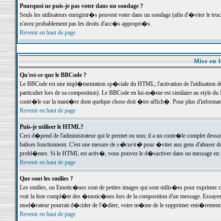
Pourquoi ne puis-je pas voter dans un sondage ?
Seuls les utilisateurs enregistr�s peuvent voter dans un sondage (afin d'�viter le tr
n'avez probablement pas les droits d'acc�s appropri�s.
Revenir en haut de page
Mise en f
Qu'est-ce que le BBCode ?
Le BBCode est une impl�mentation sp�ciale du HTML; l'activation de l'utilisation 
particulier lors de sa composition). Le BBCode en lui-m�me est similaire au style du H
contr�le sur la mani�re dont quelque chose doit �tre affich�. Pour plus d'information
Revenir en haut de page
Puis-je utiliser le HTML?
Ceci d�pend de l'administrateur qui le permet ou non; il a un contr�le complet dessu
balises fonctionnent. C'est une mesure de
s�curit�
pour �viter aux gens d'abuser du 
probl�mes. Si le HTML est activ�, vous pouvez le d�sactiver dans un message en par
Revenir en haut de page
Que sont les smilies ?
Les smilies, ou Emotic�nes sont de petites images qui sont utilis�es pour exprimer certa
voir la liste compl�te des �motic�nes lors de la composition d'un message. Essayez de 
mod�rateur pourrait d�cider de l'�diter, voire m�me de le supprimer enti�rement
Revenir en haut de page