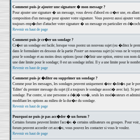
Comment puis-je ajouter une signature � mon message ?
Pour ajouter une signature � un message, vous devez d'abord en cr�er une, en allant
composition d'un message pour ajouter votre signature. Vous pouvez aussi ajouter vot
toujours emp�cher d'attacher votre signature � un message en particulier en d�cochan
Revenir en haut de page
Comment puis-je cr�er un sondage ?
Cr�er un sondage est facile; lorsque vous postez un nouveau sujet (ou �ditez le premie
dans le formulaire en dessous de la partie
Poster un nouveau sujet
(si vous ne le voyez
pour le sondage et au moins deux options (pour d�finir une option, entrez son nom d
une date limite pour le sondage; 0 est un sondage infini. Il y a une limite pour le nomb
Revenir en haut de page
Comment puis-je �diter ou supprimer un sondage ?
Comme pour les messages, les sondages peuvent uniquement �tre �dit�s par le poste
'Editer' du premier message du sujet (il a toujours le sondage associ� avec lui). Si 
sondage. Par contre, si une personne a d�j� vot�, seuls les mod�rateurs et administ
modifiant les options au milieu de la dur�e du sondage.
Revenir en haut de page
Pourquoi ne puis-je pas acc�der � un forum ?
Certains forums peuvent limiter l'acc�s � certains utilisateurs ou groupes. Pour voir, 
forum peuvent accorder cet acc�s; vous pouvez les contacter si vous le voulez.
Revenir en haut de page