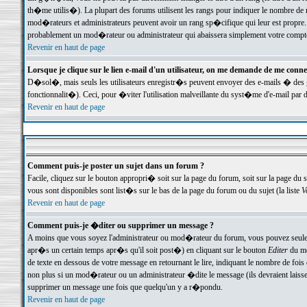
th�me utilis�). La plupart des forums utilisent les rangs pour indiquer le nombre de m
mod�rateurs et administrateurs peuvent avoir un rang sp�cifique qui leur est propre. 
probablement un mod�rateur ou administrateur qui abaissera simplement votre compte
Revenir en haut de page
Lorsque je clique sur le lien e-mail d'un utilisateur, on me demande de me conne
D�sol�, mais seuls les utilisateurs enregistr�s peuvent envoyer des e-mails � des ge
fonctionnalit�). Ceci, pour �viter l'utilisation malveillante du syst�me d'e-mail par 
Revenir en haut de page
Comment puis-je poster un sujet dans un forum ?
Facile, cliquez sur le bouton appropri� soit sur la page du forum, soit sur la page du 
vous sont disponibles sont list�s sur le bas de la page du forum ou du sujet (la liste
V
Revenir en haut de page
Comment puis-je �diter ou supprimer un message ?
A moins que vous soyez l'administrateur ou mod�rateur du forum, vous pouvez seul
apr�s un certain temps apr�s qu'il soit post�) en cliquant sur le bouton
Editer
du me
de texte en dessous de votre message en retournant le lire, indiquant le nombre de fo
non plus si un mod�rateur ou un administrateur �dite le message (ils devraient laisser
supprimer un message une fois que quelqu'un y a r�pondu.
Revenir en haut de page