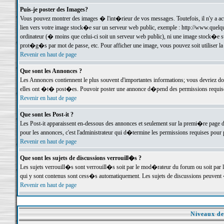
Puis-je poster des Images?
Vous pouvez montrer des images � l'int�rieur de vos messages. Toutefois, il n'y a 
lien vers votre image stock�e sur un serveur web public, exemple : http://www.quelq
ordinateur (� moins que celui-ci soit un serveur web public), ni une image stock�e su
prot�g�s par mot de passe, etc. Pour afficher une image, vous pouvez soit utiliser 
Revenir en haut de page
Que sont les Annonces ?
Les Annonces contiennent le plus souvent d'importantes informations; vous devriez d
elles ont �t� post�es. Pouvoir poster une annonce d�pend des permissions requises;
Revenir en haut de page
Que sont les Post-it ?
Les Post-it apparaissent en-dessous des annonces et seulement sur la premi�re page 
pour les annonces, c'est l'administrateur qui d�termine les permissions requises pour 
Revenir en haut de page
Que sont les sujets de discussions verrouill�s ?
Les sujets verrouill�s sont verrouill�s soit par le mod�rateur du forum ou soit par 
qui y sont contenus sont cess�s automatiquement. Les sujets de discussions peuvent 
Revenir en haut de page
Niveaux de