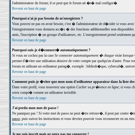
l'administrateur du forum; il se peut que le forum ait �t� mal configur�.
Revenir en haut de page
Pourquoi n'ai-je pas besoin de m'enregistrer ?
Vous pouvez ne pas en avoir besoin; c'est � l'administrateur de d�cider si vous avez 
l'enregistrement vous donnera acc�s � des fonctions additionnelles non-disponibles p
amis, l'inscription � un groupe d'utilisateurs, etc. L'enregistrement prend seulement q
Revenir en haut de page
Pourquoi suis-je d�connect� automatiquement ?
Si vous ne cochez pas la case
Se connecter automatiquement � chaque visite
lorsque 
permet d'�viter une utilisation abusive de votre compte par quelqu'un d'autre. Pour 
forum en utilisant un ordinateur partag�, exemple : biblioth�que, cybercaf�, univers
Revenir en haut de page
Comment puis-je �viter que mon nom d'utilisateur apparaisse dans la liste des u
Dans votre profil, vous trouverez une option
Cacher sa pr�sence en ligne
; si vous c
serez compt� comme un utilisateur invisible.
Revenir en haut de page
J'ai perdu mon mot de passe !
Ne paniquez pas ! Si votre mot de passe ne peut �tre retrouv�, il peut par contre �tre
passe
, puis suivez les instructions et vous devriez pouvoir vous reconnecter en un rien
Revenir en haut de page
Je me suis inscrit mais ne peux pas me connecter !