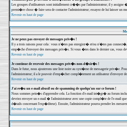
Les groupes d'utilisateurs sont initiallement cr��s par l'administrateur; il y assign
premi�re chose � faire sera de contacter l'administrateur; essayez de lui laisser un 
Revenir en haut de page
Me
Je ne peux pas envoyer de messages priv�s !
Il y a trois raisons pour cela : vous n'�tes pas enregistr� et/ou n'�tes pas connect�
emp�che d'envoyer des messages priv�s. Si vous �tes dans le dernier cas, vous devr
Revenir en haut de page
Je continue de recevoir des messages priv�s non-d�sir�s !
Dans le futur, nous ajouterons une liste noire au syst�me de messagerie priv�e. P
l'administrateur; il a le pouvoir d'emp�cher compl�tement un utilisateur d'envoyer 
Revenir en haut de page
J'ai re�u un e-mail abusif ou de spamming de quelqu'un sur ce forum !
Nous sommes pein�s d'apprendre cela. La fonction d'e-mail int�gr� au forum inclut d
devriez envoyer un e-mail � l'administrateur avec une copie compl�te de l'e-mail que v
d�tails concernant l'exp�diteur). Ensuite, l'administrateur pourra prendre les mesure
Revenir en haut de page