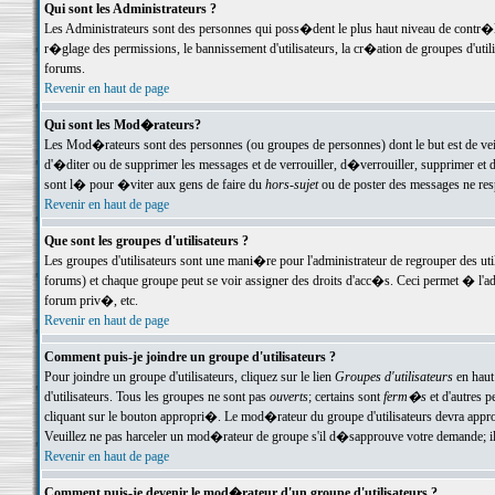
Qui sont les Administrateurs ?
Les Administrateurs sont des personnes qui poss�dent le plus haut niveau de contr�le 
r�glage des permissions, le bannissement d'utilisateurs, la cr�ation de groupes d'uti
forums.
Revenir en haut de page
Qui sont les Mod�rateurs?
Les Mod�rateurs sont des personnes (ou groupes de personnes) dont le but est de veil
d'�diter ou de supprimer les messages et de verrouiller, d�verrouiller, supprimer 
sont l� pour �viter aux gens de faire du
hors-sujet
ou de poster des messages ne res
Revenir en haut de page
Que sont les groupes d'utilisateurs ?
Les groupes d'utilisateurs sont une mani�re pour l'administrateur de regrouper des util
forums) et chaque groupe peut se voir assigner des droits d'acc�s. Ceci permet � 
forum priv�, etc.
Revenir en haut de page
Comment puis-je joindre un groupe d'utilisateurs ?
Pour joindre un groupe d'utilisateurs, cliquez sur le lien
Groupes d'utilisateurs
en haut
d'utilisateurs. Tous les groupes ne sont pas
ouverts
; certains sont
ferm�s
et d'autres p
cliquant sur le bouton appropri�. Le mod�rateur du groupe d'utilisateurs devra appro
Veuillez ne pas harceler un mod�rateur de groupe s'il d�sapprouve votre demande; il 
Revenir en haut de page
Comment puis-je devenir le mod�rateur d'un groupe d'utilisateurs ?