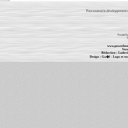
Pour soutenir le développement du
Powered b
T
www.powerboo
Vers
Rédaction :
Ludovi
Design :
Ga�l
- Logo et te
Informations :
PowerBook
-
MacBook Pro
-
i