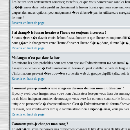
Les heures sont certainement correctes; toutefois, ce que vous pouvez voir sont les he
pr�f�rences dans votre profil en choisissant le fuseau horaire qui vous convient, exe
plupart des autres options, peut uniquement �tre effectu� par les utilisateurs enregis
de mots !
Revenir en haut de page
J'ai chang� le fuseau horaire et l'heure est toujours incorrecte !
Si vous �tes s�r d'avoir choisi le bon fuseau horaire et que l'heure est toujours d
pour g�rer le changement entre l'heure d'hiver et l'heure d'�t�; donc, durant l'�t�,
Revenir en haut de page
Ma langue n'est pas dans la liste !
Les raisons les plus probables pour ceci sont que soit l'administrateur n'a pas install�
Essayez de demander � l'administrateur du forum s'il peut installer le pack de langue d
d'informations peuvent �tre trouv�es sur le site web du groupe phpBB (allez voir le l
Revenir en haut de page
Comment puis-je montrer une image en dessous de mon nom d'utilisateur ?
Il peut y avoir deux images sous votre nom d'utilisateur lorsque vous lisez des mess
ou de blocs indiquant combien de messages vous avez fait ou votre statut sur le for
unique ou personnelle � chaque utilisateur. C'est � l'administrateur du forum d'activer
un avatar, cela voudra alors dire que l'administrateur en a d�cid� ainsi, vous pouvez
Revenir en haut de page
Comment puis-je changer mon rang ?
En g�n�ral, vous ne pouvez pas directement changer le titre d'un rang (le titre d'un ra