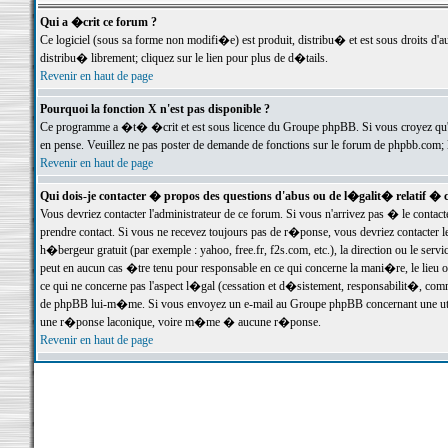
Qui a �crit ce forum ?
Ce logiciel (sous sa forme non modifi�e) est produit, distribu� et est sous droits d'a
distribu� librement; cliquez sur le lien pour plus de d�tails.
Revenir en haut de page
Pourquoi la fonction X n'est pas disponible ?
Ce programme a �t� �crit et est sous licence du Groupe phpBB. Si vous croyez qu'un
en pense. Veuillez ne pas poster de demande de fonctions sur le forum de phpbb.com; 
Revenir en haut de page
Qui dois-je contacter � propos des questions d'abus ou de l�galit� relatif � 
Vous devriez contacter l'administrateur de ce forum. Si vous n'arrivez pas � le conta
prendre contact. Si vous ne recevez toujours pas de r�ponse, vous devriez contacter 
h�bergeur gratuit (par exemple : yahoo, free.fr, f2s.com, etc.), la direction ou le se
peut en aucun cas �tre tenu pour responsable en ce qui concerne la mani�re, le lieu ou 
ce qui ne concerne pas l'aspect l�gal (cessation et d�sistement, responsabilit�, comm
de phpBB lui-m�me. Si vous envoyez un e-mail au Groupe phpBB concernant une utili
une r�ponse laconique, voire m�me � aucune r�ponse.
Revenir en haut de page