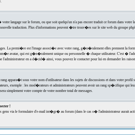
.
l� votre langage sur le forum, ou que soit quelqu'un n'a pas encore traduit ce forum dans votre 
e nouvelle traduction. Plus d'informations peuvent �tre trouv�es sur le site web du groupe phpBB
ssages. La premi�re est l'image associ�e avec votre rang, g�n�ralement elles prennent la form
omm�e avatar, qui est g�n�ralement unique ou personnelle � chaque utilisateur. C'est � l'admin
 que l'administrateur en a d�cid� ainsi, vous pouvez le contacter pour lui en demander les rais
rang appara�t sous votre nom d'utilisateur dans les sujets de discussions et dans votre profil s
teurs, exemple : les mod�rateurs et administrateurs peuvent avoir un rang sp�cifique qui leur 
sera simplement votre compte de votre nombre total de messages.
ecter !
gens via le formulaire d'e-mail int�gr� au forum (dans le cas o� l'administrateur aurait acti