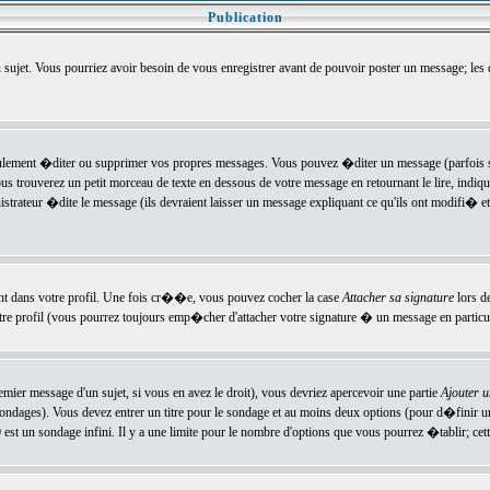
Publication
u sujet. Vous pourriez avoir besoin de vous enregistrer avant de pouvoir poster un message; les
ement �diter ou supprimer vos propres messages. Vous pouvez �diter un message (parfois se
verez un petit morceau de texte en dessous de votre message en retournant le lire, indiquan
ateur �dite le message (ils devraient laisser un message expliquant ce qu'ils ont modifi� et 
nt dans votre profil. Une fois cr��e, vous pouvez cocher la case
Attacher sa signature
lors d
e profil (vous pourrez toujours emp�cher d'attacher votre signature � un message en particuli
ier message d'un sujet, si vous en avez le droit), vous devriez apercevoir une partie
Ajouter 
sondages). Vous devez entrer un titre pour le sondage et au moins deux options (pour d�finir 
t un sondage infini. Il y a une limite pour le nombre d'options que vous pourrez �tablir; cette