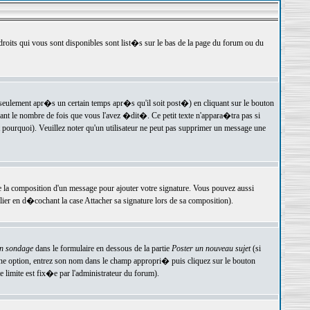
 droits qui vous sont disponibles sont list�s sur le bas de la page du forum ou du
ulement apr�s un certain temps apr�s qu'il soit post�) en cliquant sur le bouton
t le nombre de fois que vous l'avez �dit�. Ce petit texte n'appara�tra pas si
pourquoi). Veuillez noter qu'un utilisateur ne peut pas supprimer un message une
e la composition d'un message pour ajouter votre signature. Vous pouvez aussi
er en d�cochant la case Attacher sa signature lors de sa composition).
un sondage
dans le formulaire en dessous de la partie
Poster un nouveau sujet
(si
une option, entrez son nom dans le champ appropri� puis cliquez sur le bouton
 limite est fix�e par l'administrateur du forum).