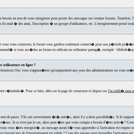
ez besoin ou non de vous enregistrer pour poster des messages sur certains forums. Toutefois,
i d'e-mail � des amis, l'inscription � un groupe d'utilisateurs, etc. L'enregistrement prend seu
e vous vous connectez, le forum vous gardera seulement connect� pour une p�riode pr��tabli
ecommand� si vous acc�dez au forum en utilisant un ordinateur partag�, exemple : biblioth�qu
 utilisateurs en ligne ?
 choisissez
Oui
, vous n'appara�trez qu'uniquement aux yeux des administrateurs ou vous-m�m
re r�initialis�. Pour ce faire, allez sur la page de connexion et cliquez sur
J'ai oubli� mon m
mot de passe. S'ils ont correctement �t� entr�s, alors il y a deux possibilit�s. Si le suppo
 re�ues. Si ce n'est pas le cas, alors peut-�tre que votre compte a besoin d'�tre activ� ? Cer
ous vous �tes enregistr�, un message aurait d� vous apprendre si l'activation est requise ou n
fournie lors de l'enregistrement est valide ? L'une des raisons pour lesquelles l'activation est