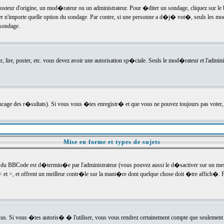
ur d'origine, un mod�rateur ou un administrateur. Pour �diter un sondage, cliquez sur le bou
r n'importe quelle option du sondage. Par contre, si une personne a d�j� vot�, seuls les mod
 sondage.
r, lire, poster, etc. vous devez avoir une autorisation sp�ciale. Seuls le mod�rateur et l'admin
trucage des r�sultats). Si vous vous �tes enregistr� et que vous ne pouvez toujours pas voter
Mise en forme et types de sujets
 du BBCode est d�termin�e par l'administrateur (vous pouvez aussi le d�sactiver sur un mess
< et >, et offrent un meilleur contr�le sur la mani�re dont quelque chose doit �tre affich�. Po
sus. Si vous �tes autoris� � l'utiliser, vous vous rendrez certainement compte que seulement 