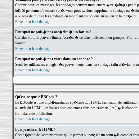
Comme pour les messages, les sondages peuvent uniquement �tre �dit�s par le poste
lui). Si personne n'a encore vot�, vous pouvez alors supprimer le sondage ou �dite
aux gens de truquer les sondages en modifiant les options au milieu de la dur�e du
Revenir en haut de page
Pourquoi ne puis-je pas acc�der � un forum ?
Certains forums peuvent limiter l'acc�s � certains utilisateurs ou groupes. Pour voi
voulez.
Revenir en haut de page
Pourquoi ne puis-je pas voter dans un sondage ?
Seuls les utilisateurs enregistr�s peuvent voter dans un sondage (afin d'�viter le 
Revenir en haut de page
Qu'est-ce que le BBCode ?
Le BBCode est une impl�mentation sp�ciale du HTML; l'activation de l'utilisation
au style du HTML; les balises sont contenues dans des crochets [ et ] � la place de 
formulaire de publication.
Revenir en haut de page
Puis-je utiliser le HTML?
Ceci d�pend de l'administrateur qui le permet ou non; il a un contr�le complet des