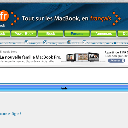
ade !
général
-
Aller au menu de la rubrique
ook
PowerBook
iBook
Forums
Annonces
Do
ste des Membres
Groupes
S'enregistrer
Profil
Se connecter pour v�rifier se
Aide
teurs en ligne ?