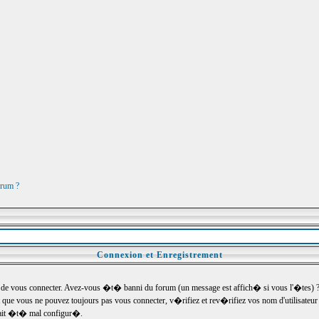
orum ?
Connexion et Enregistrement
e vous connecter. Avez-vous �t� banni du forum (un message est affich� si vous l'�tes) ? Si
 que vous ne pouvez toujours pas vous connecter, v�rifiez et rev�rifiez vos nom d'utilisateu
um ait �t� mal configur�.