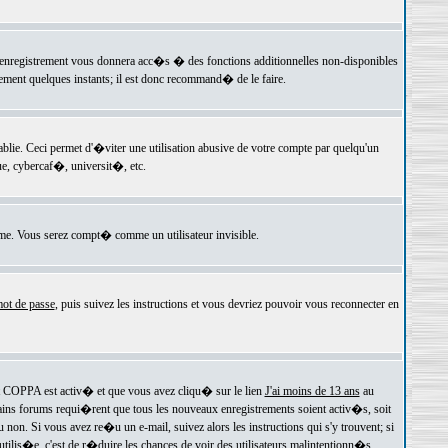
 l'enregistrement vous donnera acc�s � des fonctions additionnelles non-disponibles
lement quelques instants; il est donc recommand� de le faire.
e. Ceci permet d'�viter une utilisation abusive de votre compte par quelqu'un
e, cybercaf�, universit�, etc.
e. Vous serez compt� comme un utilisateur invisible.
ot de passe
, puis suivez les instructions et vous devriez pouvoir vous reconnecter en
rt COPPA est activ� et que vous avez cliqu� sur le lien
J'ai moins de 13 ans
au
tains forums requi�rent que tous les nouveaux enregistrements soient activ�s, soit
on. Si vous avez re�u un e-mail, suivez alors les instructions qui s'y trouvent; si
 utilis�e, c'est de r�duire les chances de voir des utilisateurs malintentionn�s