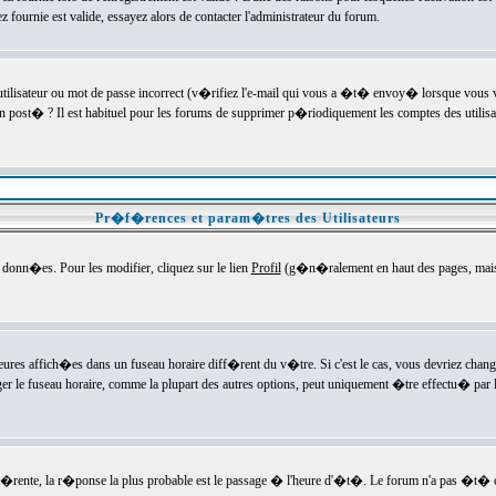
ournie est valide, essayez alors de contacter l'administrateur du forum.
utilisateur ou mot de passe incorrect (v�rifiez l'e-mail qui vous a �t� envoy� lorsque vous
en post� ? Il est habituel pour les forums de supprimer p�riodiquement les comptes des utilisa
Pr�f�rences et param�tres des Utilisateurs
onn�es. Pour les modifier, cliquez sur le lien
Profil
(g�n�ralement en haut des pages, mais c
heures affich�es dans un fuseau horaire diff�rent du v�tre. Si c'est le cas, vous devriez chan
er le fuseau horaire, comme la plupart des autres options, peut uniquement �tre effectu� par l
diff�rente, la r�ponse la plus probable est le passage � l'heure d'�t�. Le forum n'a pas �t�