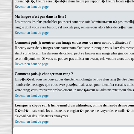
durant l'�t�, l'heure sera d�cal�e d'une heure par rapport � l'heure locale r�elle
Revenir en haut de page
Ma langue n'est pas dans la liste !
Les raisons les plus probables pour ceci sont que soit l'administrateur n'a pas instal
langue dont vous avez besoin; s'il n'existe pas, sentez-vous alors libre de cr�er un
Revenir en haut de page
Comment puis-je montrer une image en dessous de mon nom d'utilisateur ?
Il peut y avoir deux images sous votre nom d'utilisateur lorsque vous lisez des me
statut sur le forum. En dessous de celle-ci peut se trouver une image plus grande n
seront disponibles. Si vous ne pouvez pas utiliser un avatar, cela voudra alors dire
Revenir en haut de page
Comment puis-je changer mon rang ?
En g�n�ral, vous ne pouvez pas directement changer le titre d'un rang (le titre d'un 
nombre de messages que vous avez post�s, mais aussi pour identifier certains utilisa
votre rang; vous trouverez probablement un mod�rateur ou administrateur qui abais
Revenir en haut de page
Lorsque je clique sur le lien e-mail d'un utilisateur, on me demande de me conn
D�sol�, mais seuls les utilisateurs enregistr�s peuvent envoyer des e-mails � des 
d'e-mail par des utilisateurs anonymes.
Revenir en haut de page