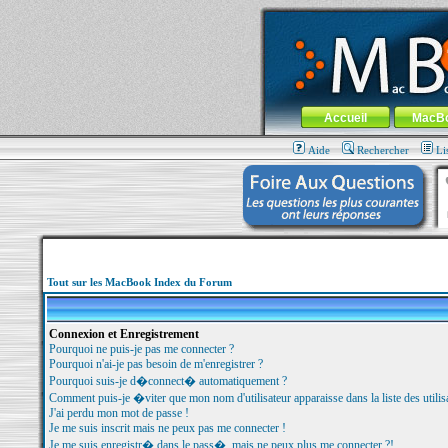
MacBook-fr.com : 100% Apple... 100% nom
Aller au contenu
-
Aller au menu 
Menu général
Accueil
MacB
Aide
Rechercher
Li
Tout sur les MacBook Index du Forum
Connexion et Enregistrement
Pourquoi ne puis-je pas me connecter ?
Pourquoi n'ai-je pas besoin de m'enregistrer ?
Pourquoi suis-je d�connect� automatiquement ?
Comment puis-je �viter que mon nom d'utilisateur apparaisse dans la liste des utilisa
J'ai perdu mon mot de passe !
Je me suis inscrit mais ne peux pas me connecter !
Je me suis enregistr� dans le pass�, mais ne peux plus me connecter ?!