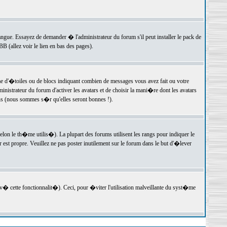
langue. Essayez de demander � l'administrateur du forum s'il peut installer le pack de
 (allez voir le lien en bas des pages).
e d'�toiles ou de blocs indiquant combien de messages vous avez fait ou votre
istrateur du forum d'activer les avatars et de choisir la mani�re dont les avatars
ons (nous sommes s�r qu'elles seront bonnes !).
elon le th�me utilis�). La plupart des forums utilisent les rangs pour indiquer le
est propre. Veuillez ne pas poster inutilement sur le forum dans le but d'�lever
v� cette fonctionnalit�). Ceci, pour �viter l'utilisation malveillante du syst�me