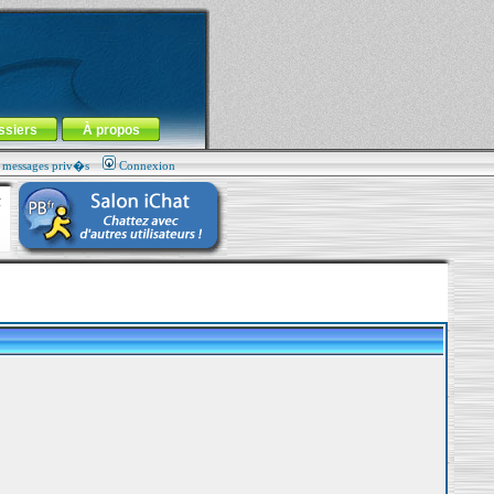
ssiers
À propos
s messages priv�s
Connexion