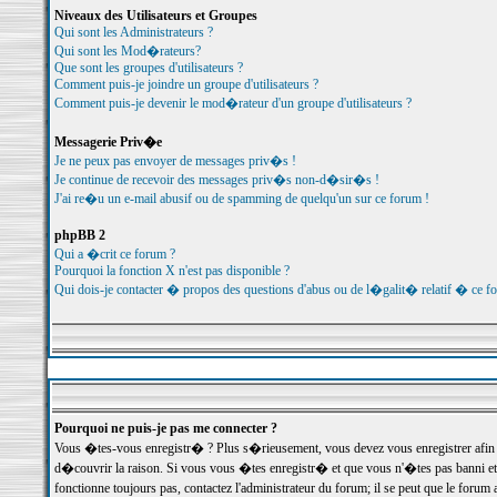
Niveaux des Utilisateurs et Groupes
Qui sont les Administrateurs ?
Qui sont les Mod�rateurs?
Que sont les groupes d'utilisateurs ?
Comment puis-je joindre un groupe d'utilisateurs ?
Comment puis-je devenir le mod�rateur d'un groupe d'utilisateurs ?
Messagerie Priv�e
Je ne peux pas envoyer de messages priv�s !
Je continue de recevoir des messages priv�s non-d�sir�s !
J'ai re�u un e-mail abusif ou de spamming de quelqu'un sur ce forum !
phpBB 2
Qui a �crit ce forum ?
Pourquoi la fonction X n'est pas disponible ?
Qui dois-je contacter � propos des questions d'abus ou de l�galit� relatif � ce f
Pourquoi ne puis-je pas me connecter ?
Vous �tes-vous enregistr� ? Plus s�rieusement, vous devez vous enregistrer afin d
d�couvrir la raison. Si vous vous �tes enregistr� et que vous n'�tes pas banni et
fonctionne toujours pas, contactez l'administrateur du forum; il se peut que le for