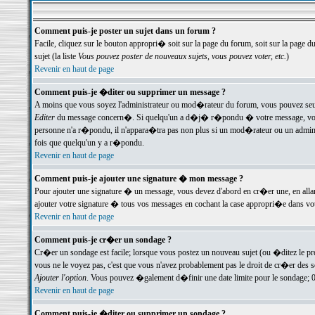
Comment puis-je poster un sujet dans un forum ?
Facile, cliquez sur le bouton appropri� soit sur la page du forum, soit sur la page d
sujet (la liste
Vous pouvez poster de nouveaux sujets, vous pouvez voter, etc.
)
Revenir en haut de page
Comment puis-je �diter ou supprimer un message ?
A moins que vous soyez l'administrateur ou mod�rateur du forum, vous pouvez seul
Editer
du message concern�. Si quelqu'un a d�j� r�pondu � votre message, vous trou
personne n'a r�pondu, il n'appara�tra pas non plus si un mod�rateur ou un administr
fois que quelqu'un y a r�pondu.
Revenir en haut de page
Comment puis-je ajouter une signature � mon message ?
Pour ajouter une signature � un message, vous devez d'abord en cr�er une, en alla
ajouter votre signature � tous vos messages en cochant la case appropri�e dans votr
Revenir en haut de page
Comment puis-je cr�er un sondage ?
Cr�er un sondage est facile; lorsque vous postez un nouveau sujet (ou �ditez le prem
vous ne le voyez pas, c'est que vous n'avez probablement pas le droit de cr�er des 
Ajouter l'option
. Vous pouvez �galement d�finir une date limite pour le sondage; 0 es
Revenir en haut de page
Comment puis-je �diter ou supprimer un sondage ?