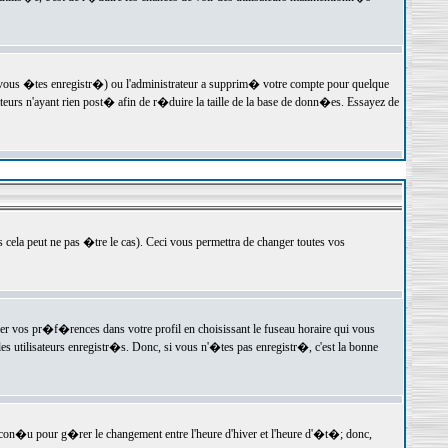
 vous �tes enregistr�) ou l'administrateur a supprim� votre compte pour quelque
teurs n'ayant rien post� afin de r�duire la taille de la base de donn�es. Essayez de
ela peut ne pas �tre le cas). Ceci vous permettra de changer toutes vos
ger vos pr�f�rences dans votre profil en choisissant le fuseau horaire qui vous
es utilisateurs enregistr�s. Donc, si vous n'�tes pas enregistr�, c'est la bonne
 con�u pour g�rer le changement entre l'heure d'hiver et l'heure d'�t�; donc,