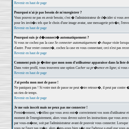
Revenir en haut de page
Pourquoi n'ai-je pas besoin de m'enregistrer ?
Vous pouvez ne pas en avoir besoin; c'est � l'administrateur de d�cider si vous av
pour les invit�s tels que le choix d'une image avatar, une messagerie priv�e, l'envo
Revenir en haut de page
Pourquoi suis-je d�connect� automatiquement ?
Si vous ne cochez pas la case
Se connecter automatiquement � chaque visite
lorsqu
d'autre. Pour rester connect�, cochez la case en vous connectant; ceci n'est pas r
Revenir en haut de page
Comment puis-je �viter que mon nom d'utilisateur apparaisse dans la liste des
Dans votre profil, vous trouverez une option
Cacher sa pr�sence en ligne
; si vous
Revenir en haut de page
J'ai perdu mon mot de passe !
Ne paniquez pas ! Si votre mot de passe ne peut �tre retrouv�, il peut par contre �t
un rien de temps.
Revenir en haut de page
Je me suis inscrit mais ne peux pas me connecter !
Premi�rement, v�rifiez que vous avez entr� correctement vos nom d'utilisateur et 
moment de l'enregistrement, alors vous devrez suivre les instructions que vous avez
par vous-m�me, soit par l'administrateur avant de pouvoir vous connecter. Lorsque v
vous ne l'avez pas re�u, alors �tes-vous bien s�r que l'adresse e-mail que vous avez 