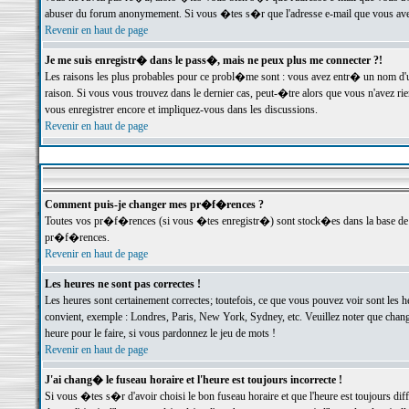
abuser du forum anonymement. Si vous �tes s�r que l'adresse e-mail que vous avez f
Revenir en haut de page
Je me suis enregistr� dans le pass�, mais ne peux plus me connecter ?!
Les raisons les plus probables pour ce probl�me sont : vous avez entr� un nom d'
raison. Si vous vous trouvez dans le dernier cas, peut-�tre alors que vous n'avez ri
vous enregistrer encore et impliquez-vous dans les discussions.
Revenir en haut de page
Comment puis-je changer mes pr�f�rences ?
Toutes vos pr�f�rences (si vous �tes enregistr�) sont stock�es dans la base de d
pr�f�rences.
Revenir en haut de page
Les heures ne sont pas correctes !
Les heures sont certainement correctes; toutefois, ce que vous pouvez voir sont les 
convient, exemple : Londres, Paris, New York, Sydney, etc. Veuillez noter que chang
heure pour le faire, si vous pardonnez le jeu de mots !
Revenir en haut de page
J'ai chang� le fuseau horaire et l'heure est toujours incorrecte !
Si vous �tes s�r d'avoir choisi le bon fuseau horaire et que l'heure est toujours 