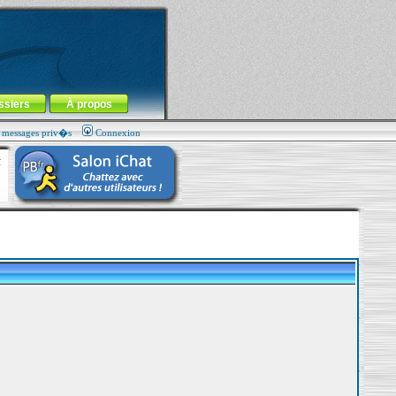
ssiers
À propos
s messages priv�s
Connexion