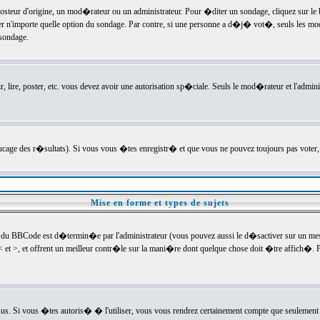
ur d'origine, un mod�rateur ou un administrateur. Pour �diter un sondage, cliquez sur le bou
r n'importe quelle option du sondage. Par contre, si une personne a d�j� vot�, seuls les mod
 sondage.
r, lire, poster, etc. vous devez avoir une autorisation sp�ciale. Seuls le mod�rateur et l'admin
trucage des r�sultats). Si vous vous �tes enregistr� et que vous ne pouvez toujours pas voter
Mise en forme et types de sujets
 du BBCode est d�termin�e par l'administrateur (vous pouvez aussi le d�sactiver sur un mess
< et >, et offrent un meilleur contr�le sur la mani�re dont quelque chose doit �tre affich�. Po
sus. Si vous �tes autoris� � l'utiliser, vous vous rendrez certainement compte que seulement 