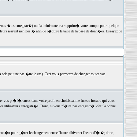
 vous �tes enregistr�) ou l'administrateur a supprim� votre compte pour quelque
teurs n'ayant rien post� afin de r�duire la taille de la base de donn�es. Essayez de
ela peut ne pas �tre le cas). Ceci vous permettra de changer toutes vos
ger vos pr�f�rences dans votre profil en choisissant le fuseau horaire qui vous
es utilisateurs enregistr�s. Donc, si vous n'�tes pas enregistr�, c'est la bonne
 con�u pour g�rer le changement entre l'heure d'hiver et l'heure d'�t�; donc,