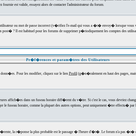
ournie est valide, essayez alors de contacter l'administrateur du forum.
utilisateur ou mot de passe incorrect (v�rifiez l'e-mail qui vous a �t� envoy� lorsque vous
en post� ? Il est habituel pour les forums de supprimer p�riodiquement les comptes des utilisa
Pr�f�rences et param�tres des Utilisateurs
onn�es. Pour les modifier, cliquez sur le lien
Profil
(g�n�ralement en haut des pages, mais c
heures affich�es dans un fuseau horaire diff�rent du v�tre. Si c'est le cas, vous devriez chan
er le fuseau horaire, comme la plupart des autres options, peut uniquement �tre effectu� par l
diff�rente, la r�ponse la plus probable est le passage � l'heure d'�t�. Le forum n'a pas �t�