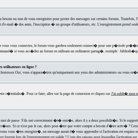
ez besoin ou non de vous enregistrer pour poster des messages sur certains forums. Toutefois,
i d'e-mail � des amis, l'inscription � un groupe d'utilisateurs, etc. L'enregistrement prend seu
e vous vous connectez, le forum vous gardera seulement connect� pour une p�riode pr��tabli
ecommand� si vous acc�dez au forum en utilisant un ordinateur partag�, exemple : biblioth�qu
 utilisateurs en ligne ?
 choisissez
Oui
, vous n'appara�trez qu'uniquement aux yeux des administrateurs ou vous-m�m
re r�initialis�. Pour ce faire, allez sur la page de connexion et cliquez sur
J'ai oubli� mon m
mot de passe. S'ils ont correctement �t� entr�s, alors il y a deux possibilit�s. Si le suppo
 re�ues. Si ce n'est pas le cas, alors peut-�tre que votre compte a besoin d'�tre activ� ? Cer
ous vous �tes enregistr�, un message aurait d� vous apprendre si l'activation est requise ou n
fournie lors de l'enregistrement est valide ? L'une des raisons pour lesquelles l'activation est