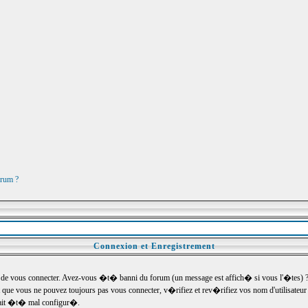
orum ?
Connexion et Enregistrement
e vous connecter. Avez-vous �t� banni du forum (un message est affich� si vous l'�tes) ? Si
 que vous ne pouvez toujours pas vous connecter, v�rifiez et rev�rifiez vos nom d'utilisateu
um ait �t� mal configur�.