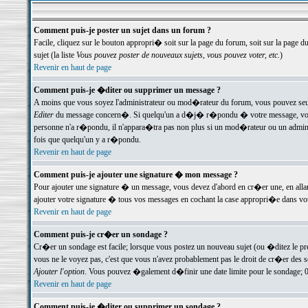
Comment puis-je poster un sujet dans un forum ?
Facile, cliquez sur le bouton appropri� soit sur la page du forum, soit sur la page d
sujet (la liste
Vous pouvez poster de nouveaux sujets, vous pouvez voter, etc.
)
Revenir en haut de page
Comment puis-je �diter ou supprimer un message ?
A moins que vous soyez l'administrateur ou mod�rateur du forum, vous pouvez seul
Editer
du message concern�. Si quelqu'un a d�j� r�pondu � votre message, vous trou
personne n'a r�pondu, il n'appara�tra pas non plus si un mod�rateur ou un administr
fois que quelqu'un y a r�pondu.
Revenir en haut de page
Comment puis-je ajouter une signature � mon message ?
Pour ajouter une signature � un message, vous devez d'abord en cr�er une, en alla
ajouter votre signature � tous vos messages en cochant la case appropri�e dans votr
Revenir en haut de page
Comment puis-je cr�er un sondage ?
Cr�er un sondage est facile; lorsque vous postez un nouveau sujet (ou �ditez le prem
vous ne le voyez pas, c'est que vous n'avez probablement pas le droit de cr�er des 
Ajouter l'option
. Vous pouvez �galement d�finir une date limite pour le sondage; 0 es
Revenir en haut de page
Comment puis-je �diter ou supprimer un sondage ?