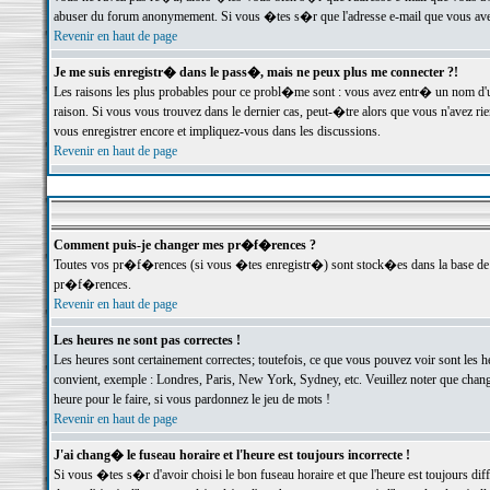
abuser du forum anonymement. Si vous �tes s�r que l'adresse e-mail que vous avez f
Revenir en haut de page
Je me suis enregistr� dans le pass�, mais ne peux plus me connecter ?!
Les raisons les plus probables pour ce probl�me sont : vous avez entr� un nom d'
raison. Si vous vous trouvez dans le dernier cas, peut-�tre alors que vous n'avez ri
vous enregistrer encore et impliquez-vous dans les discussions.
Revenir en haut de page
Comment puis-je changer mes pr�f�rences ?
Toutes vos pr�f�rences (si vous �tes enregistr�) sont stock�es dans la base de d
pr�f�rences.
Revenir en haut de page
Les heures ne sont pas correctes !
Les heures sont certainement correctes; toutefois, ce que vous pouvez voir sont les 
convient, exemple : Londres, Paris, New York, Sydney, etc. Veuillez noter que chang
heure pour le faire, si vous pardonnez le jeu de mots !
Revenir en haut de page
J'ai chang� le fuseau horaire et l'heure est toujours incorrecte !
Si vous �tes s�r d'avoir choisi le bon fuseau horaire et que l'heure est toujours 