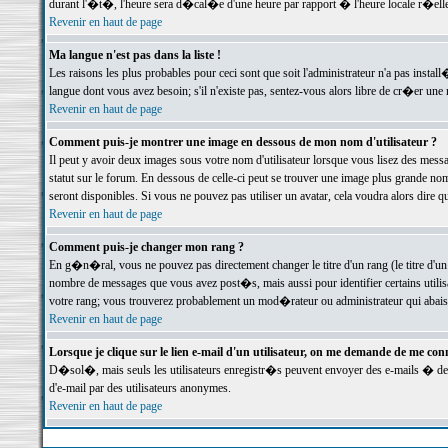
durant l'�t�, l'heure sera d�cal�e d'une heure par rapport � l'heure locale r�elle
Revenir en haut de page
Ma langue n'est pas dans la liste !
Les raisons les plus probables pour ceci sont que soit l'administrateur n'a pas instal
langue dont vous avez besoin; s'il n'existe pas, sentez-vous alors libre de cr�er un
Revenir en haut de page
Comment puis-je montrer une image en dessous de mon nom d'utilisateur ?
Il peut y avoir deux images sous votre nom d'utilisateur lorsque vous lisez des me
statut sur le forum. En dessous de celle-ci peut se trouver une image plus grande n
seront disponibles. Si vous ne pouvez pas utiliser un avatar, cela voudra alors dire
Revenir en haut de page
Comment puis-je changer mon rang ?
En g�n�ral, vous ne pouvez pas directement changer le titre d'un rang (le titre d'un 
nombre de messages que vous avez post�s, mais aussi pour identifier certains utilisa
votre rang; vous trouverez probablement un mod�rateur ou administrateur qui abais
Revenir en haut de page
Lorsque je clique sur le lien e-mail d'un utilisateur, on me demande de me conn
D�sol�, mais seuls les utilisateurs enregistr�s peuvent envoyer des e-mails � des 
d'e-mail par des utilisateurs anonymes.
Revenir en haut de page