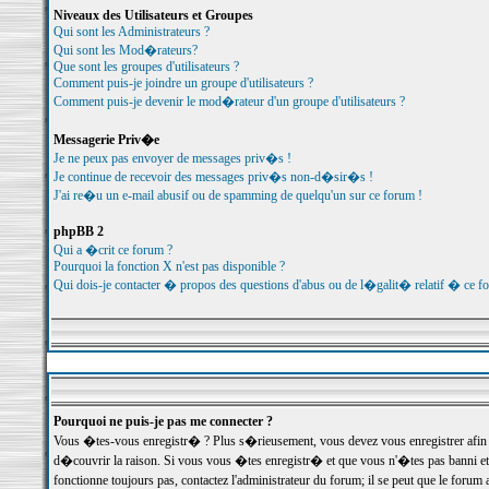
Niveaux des Utilisateurs et Groupes
Qui sont les Administrateurs ?
Qui sont les Mod�rateurs?
Que sont les groupes d'utilisateurs ?
Comment puis-je joindre un groupe d'utilisateurs ?
Comment puis-je devenir le mod�rateur d'un groupe d'utilisateurs ?
Messagerie Priv�e
Je ne peux pas envoyer de messages priv�s !
Je continue de recevoir des messages priv�s non-d�sir�s !
J'ai re�u un e-mail abusif ou de spamming de quelqu'un sur ce forum !
phpBB 2
Qui a �crit ce forum ?
Pourquoi la fonction X n'est pas disponible ?
Qui dois-je contacter � propos des questions d'abus ou de l�galit� relatif � ce f
Pourquoi ne puis-je pas me connecter ?
Vous �tes-vous enregistr� ? Plus s�rieusement, vous devez vous enregistrer afin d
d�couvrir la raison. Si vous vous �tes enregistr� et que vous n'�tes pas banni et
fonctionne toujours pas, contactez l'administrateur du forum; il se peut que le for