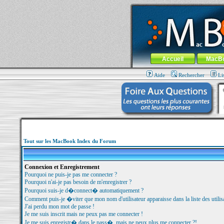
MacBook-fr.com : 100% Apple... 100% nom
Aller au contenu
-
Aller au menu 
Menu général
Accueil
MacB
Aide
Rechercher
Li
Tout sur les MacBook Index du Forum
Connexion et Enregistrement
Pourquoi ne puis-je pas me connecter ?
Pourquoi n'ai-je pas besoin de m'enregistrer ?
Pourquoi suis-je d�connect� automatiquement ?
Comment puis-je �viter que mon nom d'utilisateur apparaisse dans la liste des utilisa
J'ai perdu mon mot de passe !
Je me suis inscrit mais ne peux pas me connecter !
Je me suis enregistr� dans le pass�, mais ne peux plus me connecter ?!