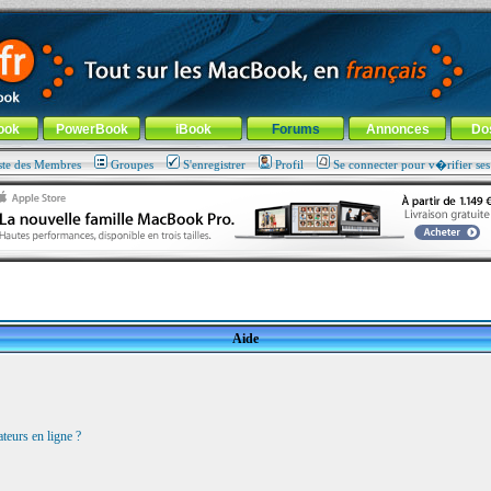
ade !
général
-
Aller au menu de la rubrique
ook
PowerBook
iBook
Forums
Annonces
Do
ste des Membres
Groupes
S'enregistrer
Profil
Se connecter pour v�rifier se
Aide
teurs en ligne ?