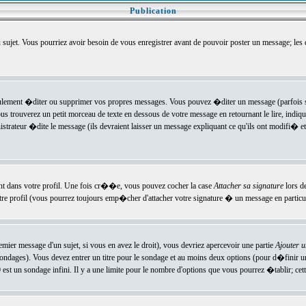
Publication
u sujet. Vous pourriez avoir besoin de vous enregistrer avant de pouvoir poster un message; les
ement �diter ou supprimer vos propres messages. Vous pouvez �diter un message (parfois se
verez un petit morceau de texte en dessous de votre message en retournant le lire, indiquan
ateur �dite le message (ils devraient laisser un message expliquant ce qu'ils ont modifi� et 
nt dans votre profil. Une fois cr��e, vous pouvez cocher la case
Attacher sa signature
lors d
e profil (vous pourrez toujours emp�cher d'attacher votre signature � un message en particuli
ier message d'un sujet, si vous en avez le droit), vous devriez apercevoir une partie
Ajouter 
sondages). Vous devez entrer un titre pour le sondage et au moins deux options (pour d�finir 
t un sondage infini. Il y a une limite pour le nombre d'options que vous pourrez �tablir; cette