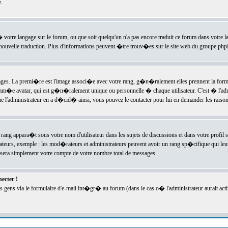
.
l� votre langage sur le forum, ou que soit quelqu'un n'a pas encore traduit ce forum dans votre 
e nouvelle traduction. Plus d'informations peuvent �tre trouv�es sur le site web du groupe phpBB
ssages. La premi�re est l'image associ�e avec votre rang, g�n�ralement elles prennent la form
omm�e avatar, qui est g�n�ralement unique ou personnelle � chaque utilisateur. C'est � l'admin
 que l'administrateur en a d�cid� ainsi, vous pouvez le contacter pour lui en demander les rais
rang appara�t sous votre nom d'utilisateur dans les sujets de discussions et dans votre profil s
teurs, exemple : les mod�rateurs et administrateurs peuvent avoir un rang sp�cifique qui leur 
sera simplement votre compte de votre nombre total de messages.
ecter !
gens via le formulaire d'e-mail int�gr� au forum (dans le cas o� l'administrateur aurait acti