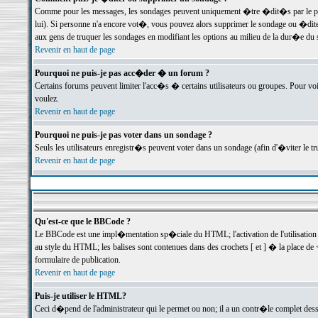
Comme pour les messages, les sondages peuvent uniquement �tre �dit�s par le poste
lui). Si personne n'a encore vot�, vous pouvez alors supprimer le sondage ou �dite
aux gens de truquer les sondages en modifiant les options au milieu de la dur�e du
Revenir en haut de page
Pourquoi ne puis-je pas acc�der � un forum ?
Certains forums peuvent limiter l'acc�s � certains utilisateurs ou groupes. Pour voi
voulez.
Revenir en haut de page
Pourquoi ne puis-je pas voter dans un sondage ?
Seuls les utilisateurs enregistr�s peuvent voter dans un sondage (afin d'�viter le 
Revenir en haut de page
Qu'est-ce que le BBCode ?
Le BBCode est une impl�mentation sp�ciale du HTML; l'activation de l'utilisation
au style du HTML; les balises sont contenues dans des crochets [ et ] � la place de 
formulaire de publication.
Revenir en haut de page
Puis-je utiliser le HTML?
Ceci d�pend de l'administrateur qui le permet ou non; il a un contr�le complet des