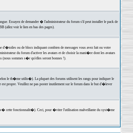
langue. Essayez de demander � l'administrateur du forum s'il peut installer le pack de
 (allez voir le lien en bas des pages).
e d'�toiles ou de blocs indiquant combien de messages vous avez fait ou votre
istrateur du forum d'activer les avatars et de choisir la mani�re dont les avatars
ons (nous sommes s�r qu'elles seront bonnes !).
elon le th�me utilis�). La plupart des forums utilisent les rangs pour indiquer le
est propre. Veuillez ne pas poster inutilement sur le forum dans le but d'�lever
v� cette fonctionnalit�). Ceci, pour �viter l'utilisation malveillante du syst�me