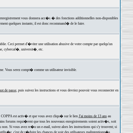
 l'enregistrement vous donnera acc�s � des fonctions additionnelles non-disponibles
lement quelques instants; il est donc recommand� de le faire.
e. Ceci permet d'�viter une utilisation abusive de votre compte par quelqu'un
e, cybercaf�, universit�, etc.
e. Vous serez compt� comme un utilisateur invisible.
ot de passe
, puis suivez les instructions et vous devriez pouvoir vous reconnecter en
rt COPPA est activ� et que vous avez cliqu� sur le lien
J'ai moins de 13 ans
au
tains forums requi�rent que tous les nouveaux enregistrements soient activ�s, soit
on. Si vous avez re�u un e-mail, suivez alors les instructions qui s'y trouvent; si
 utilis�e, c'est de r�duire les chances de voir des utilisateurs malintentionn�s