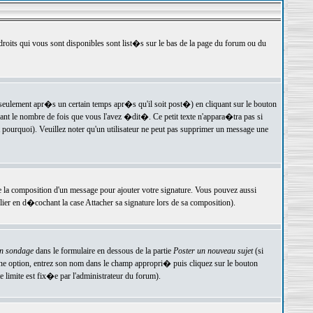
 droits qui vous sont disponibles sont list�s sur le bas de la page du forum ou du
ulement apr�s un certain temps apr�s qu'il soit post�) en cliquant sur le bouton
t le nombre de fois que vous l'avez �dit�. Ce petit texte n'appara�tra pas si
pourquoi). Veuillez noter qu'un utilisateur ne peut pas supprimer un message une
e la composition d'un message pour ajouter votre signature. Vous pouvez aussi
er en d�cochant la case Attacher sa signature lors de sa composition).
un sondage
dans le formulaire en dessous de la partie
Poster un nouveau sujet
(si
une option, entrez son nom dans le champ appropri� puis cliquez sur le bouton
 limite est fix�e par l'administrateur du forum).