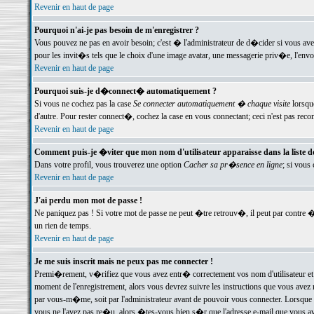
Revenir en haut de page
Pourquoi n'ai-je pas besoin de m'enregistrer ?
Vous pouvez ne pas en avoir besoin; c'est � l'administrateur de d�cider si vous av
pour les invit�s tels que le choix d'une image avatar, une messagerie priv�e, l'envo
Revenir en haut de page
Pourquoi suis-je d�connect� automatiquement ?
Si vous ne cochez pas la case
Se connecter automatiquement � chaque visite
lorsqu
d'autre. Pour rester connect�, cochez la case en vous connectant; ceci n'est pas r
Revenir en haut de page
Comment puis-je �viter que mon nom d'utilisateur apparaisse dans la liste des
Dans votre profil, vous trouverez une option
Cacher sa pr�sence en ligne
; si vous
Revenir en haut de page
J'ai perdu mon mot de passe !
Ne paniquez pas ! Si votre mot de passe ne peut �tre retrouv�, il peut par contre �t
un rien de temps.
Revenir en haut de page
Je me suis inscrit mais ne peux pas me connecter !
Premi�rement, v�rifiez que vous avez entr� correctement vos nom d'utilisateur et 
moment de l'enregistrement, alors vous devrez suivre les instructions que vous avez
par vous-m�me, soit par l'administrateur avant de pouvoir vous connecter. Lorsque v
vous ne l'avez pas re�u, alors �tes-vous bien s�r que l'adresse e-mail que vous avez 