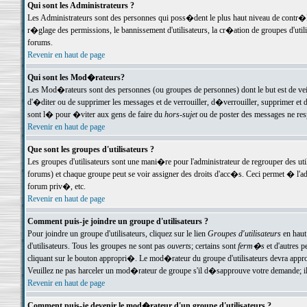
Qui sont les Administrateurs ?
Les Administrateurs sont des personnes qui poss�dent le plus haut niveau de contr�le 
r�glage des permissions, le bannissement d'utilisateurs, la cr�ation de groupes d'uti
forums.
Revenir en haut de page
Qui sont les Mod�rateurs?
Les Mod�rateurs sont des personnes (ou groupes de personnes) dont le but est de veil
d'�diter ou de supprimer les messages et de verrouiller, d�verrouiller, supprimer 
sont l� pour �viter aux gens de faire du
hors-sujet
ou de poster des messages ne res
Revenir en haut de page
Que sont les groupes d'utilisateurs ?
Les groupes d'utilisateurs sont une mani�re pour l'administrateur de regrouper des util
forums) et chaque groupe peut se voir assigner des droits d'acc�s. Ceci permet � 
forum priv�, etc.
Revenir en haut de page
Comment puis-je joindre un groupe d'utilisateurs ?
Pour joindre un groupe d'utilisateurs, cliquez sur le lien
Groupes d'utilisateurs
en haut
d'utilisateurs. Tous les groupes ne sont pas
ouverts
; certains sont
ferm�s
et d'autres p
cliquant sur le bouton appropri�. Le mod�rateur du groupe d'utilisateurs devra appro
Veuillez ne pas harceler un mod�rateur de groupe s'il d�sapprouve votre demande; il 
Revenir en haut de page
Comment puis-je devenir le mod�rateur d'un groupe d'utilisateurs ?