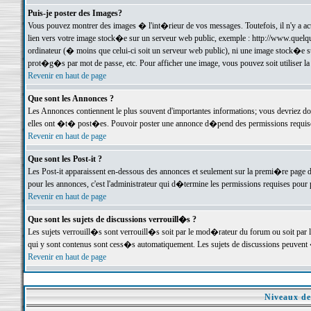
Puis-je poster des Images?
Vous pouvez montrer des images � l'int�rieur de vos messages. Toutefois, il n'y a 
lien vers votre image stock�e sur un serveur web public, exemple : http://www.quelq
ordinateur (� moins que celui-ci soit un serveur web public), ni une image stock�e su
prot�g�s par mot de passe, etc. Pour afficher une image, vous pouvez soit utiliser 
Revenir en haut de page
Que sont les Annonces ?
Les Annonces contiennent le plus souvent d'importantes informations; vous devriez d
elles ont �t� post�es. Pouvoir poster une annonce d�pend des permissions requises;
Revenir en haut de page
Que sont les Post-it ?
Les Post-it apparaissent en-dessous des annonces et seulement sur la premi�re page 
pour les annonces, c'est l'administrateur qui d�termine les permissions requises pour 
Revenir en haut de page
Que sont les sujets de discussions verrouill�s ?
Les sujets verrouill�s sont verrouill�s soit par le mod�rateur du forum ou soit par 
qui y sont contenus sont cess�s automatiquement. Les sujets de discussions peuvent 
Revenir en haut de page
Niveaux de