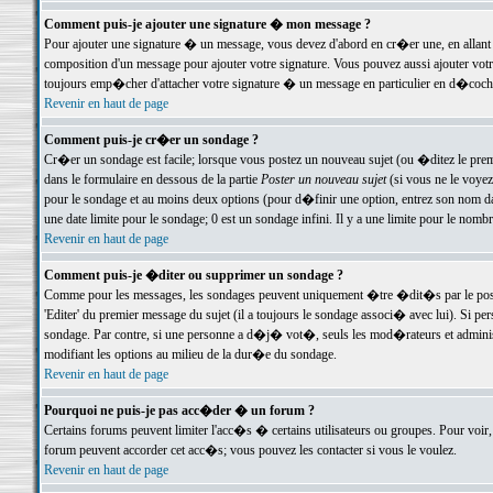
Comment puis-je ajouter une signature � mon message ?
Pour ajouter une signature � un message, vous devez d'abord en cr�er une, en allant
composition d'un message pour ajouter votre signature. Vous pouvez aussi ajouter vot
toujours emp�cher d'attacher votre signature � un message en particulier en d�cochan
Revenir en haut de page
Comment puis-je cr�er un sondage ?
Cr�er un sondage est facile; lorsque vous postez un nouveau sujet (ou �ditez le premie
dans le formulaire en dessous de la partie
Poster un nouveau sujet
(si vous ne le voyez
pour le sondage et au moins deux options (pour d�finir une option, entrez son nom d
une date limite pour le sondage; 0 est un sondage infini. Il y a une limite pour le nomb
Revenir en haut de page
Comment puis-je �diter ou supprimer un sondage ?
Comme pour les messages, les sondages peuvent uniquement �tre �dit�s par le poste
'Editer' du premier message du sujet (il a toujours le sondage associ� avec lui). Si 
sondage. Par contre, si une personne a d�j� vot�, seuls les mod�rateurs et administ
modifiant les options au milieu de la dur�e du sondage.
Revenir en haut de page
Pourquoi ne puis-je pas acc�der � un forum ?
Certains forums peuvent limiter l'acc�s � certains utilisateurs ou groupes. Pour voir, 
forum peuvent accorder cet acc�s; vous pouvez les contacter si vous le voulez.
Revenir en haut de page