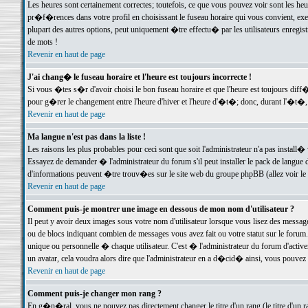
Les heures sont certainement correctes; toutefois, ce que vous pouvez voir sont les he
pr�f�rences dans votre profil en choisissant le fuseau horaire qui vous convient, exe
plupart des autres options, peut uniquement �tre effectu� par les utilisateurs enregis
de mots !
Revenir en haut de page
J'ai chang� le fuseau horaire et l'heure est toujours incorrecte !
Si vous �tes s�r d'avoir choisi le bon fuseau horaire et que l'heure est toujours d
pour g�rer le changement entre l'heure d'hiver et l'heure d'�t�; donc, durant l'�t�,
Revenir en haut de page
Ma langue n'est pas dans la liste !
Les raisons les plus probables pour ceci sont que soit l'administrateur n'a pas install�
Essayez de demander � l'administrateur du forum s'il peut installer le pack de langue d
d'informations peuvent �tre trouv�es sur le site web du groupe phpBB (allez voir le l
Revenir en haut de page
Comment puis-je montrer une image en dessous de mon nom d'utilisateur ?
Il peut y avoir deux images sous votre nom d'utilisateur lorsque vous lisez des mess
ou de blocs indiquant combien de messages vous avez fait ou votre statut sur le for
unique ou personnelle � chaque utilisateur. C'est � l'administrateur du forum d'activer
un avatar, cela voudra alors dire que l'administrateur en a d�cid� ainsi, vous pouvez
Revenir en haut de page
Comment puis-je changer mon rang ?
En g�n�ral, vous ne pouvez pas directement changer le titre d'un rang (le titre d'un ra