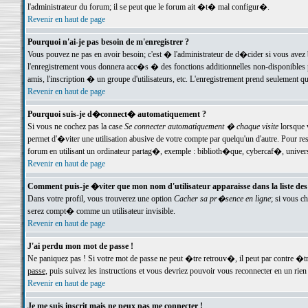
l'administrateur du forum; il se peut que le forum ait �t� mal configur�.
Revenir en haut de page
Pourquoi n'ai-je pas besoin de m'enregistrer ?
Vous pouvez ne pas en avoir besoin; c'est � l'administrateur de d�cider si vous avez 
l'enregistrement vous donnera acc�s � des fonctions additionnelles non-disponibles p
amis, l'inscription � un groupe d'utilisateurs, etc. L'enregistrement prend seulement q
Revenir en haut de page
Pourquoi suis-je d�connect� automatiquement ?
Si vous ne cochez pas la case
Se connecter automatiquement � chaque visite
lorsque 
permet d'�viter une utilisation abusive de votre compte par quelqu'un d'autre. Pour 
forum en utilisant un ordinateur partag�, exemple : biblioth�que, cybercaf�, univers
Revenir en haut de page
Comment puis-je �viter que mon nom d'utilisateur apparaisse dans la liste des u
Dans votre profil, vous trouverez une option
Cacher sa pr�sence en ligne
; si vous c
serez compt� comme un utilisateur invisible.
Revenir en haut de page
J'ai perdu mon mot de passe !
Ne paniquez pas ! Si votre mot de passe ne peut �tre retrouv�, il peut par contre �tre
passe
, puis suivez les instructions et vous devriez pouvoir vous reconnecter en un rien
Revenir en haut de page
Je me suis inscrit mais ne peux pas me connecter !