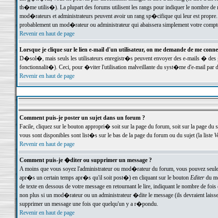
th�me utilis�). La plupart des forums utilisent les rangs pour indiquer le nombre de m
mod�rateurs et administrateurs peuvent avoir un rang sp�cifique qui leur est propre. 
probablement un mod�rateur ou administrateur qui abaissera simplement votre compte
Revenir en haut de page
Lorsque je clique sur le lien e-mail d'un utilisateur, on me demande de me conne
D�sol�, mais seuls les utilisateurs enregistr�s peuvent envoyer des e-mails � des ge
fonctionnalit�). Ceci, pour �viter l'utilisation malveillante du syst�me d'e-mail par 
Revenir en haut de page
Comment puis-je poster un sujet dans un forum ?
Facile, cliquez sur le bouton appropri� soit sur la page du forum, soit sur la page du 
vous sont disponibles sont list�s sur le bas de la page du forum ou du sujet (la liste
V
Revenir en haut de page
Comment puis-je �diter ou supprimer un message ?
A moins que vous soyez l'administrateur ou mod�rateur du forum, vous pouvez seul
apr�s un certain temps apr�s qu'il soit post�) en cliquant sur le bouton
Editer
du me
de texte en dessous de votre message en retournant le lire, indiquant le nombre de fo
non plus si un mod�rateur ou un administrateur �dite le message (ils devraient laisser
supprimer un message une fois que quelqu'un y a r�pondu.
Revenir en haut de page