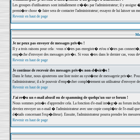
Les groupes d'utilisateurs sont initiallement cr��s par l'administrateur; il y assign
premi�re chose � faire sera de contacter l'administrateur; essayez de lui laisser un 
Revenir en haut de page
Me
Je ne peux pas envoyer de messages priv�s !
Il y a trois raisons pour cela : vous n'�tes pas enregistr� et/ou n'�tes pas connect�
emp�che d'envoyer des messages priv�s. Si vous �tes dans le dernier cas, vous devr
Revenir en haut de page
Je continue de recevoir des messages priv�s non-d�sir�s !
Dans le futur, nous ajouterons une liste noire au syst�me de messagerie priv�e. P
l'administrateur; il a le pouvoir d'emp�cher compl�tement un utilisateur d'envoyer 
Revenir en haut de page
J'ai re�u un e-mail abusif ou de spamming de quelqu'un sur ce forum !
Nous sommes pein�s d'apprendre cela. La fonction d'e-mail int�gr� au forum inclut d
devriez envoyer un e-mail � l'administrateur avec une copie compl�te de l'e-mail que v
d�tails concernant l'exp�diteur). Ensuite, l'administrateur pourra prendre les mesure
Revenir en haut de page