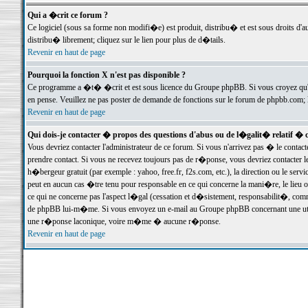
Qui a �crit ce forum ?
Ce logiciel (sous sa forme non modifi�e) est produit, distribu� et est sous droits d'a
distribu� librement; cliquez sur le lien pour plus de d�tails.
Revenir en haut de page
Pourquoi la fonction X n'est pas disponible ?
Ce programme a �t� �crit et est sous licence du Groupe phpBB. Si vous croyez qu'un
en pense. Veuillez ne pas poster de demande de fonctions sur le forum de phpbb.com; 
Revenir en haut de page
Qui dois-je contacter � propos des questions d'abus ou de l�galit� relatif � 
Vous devriez contacter l'administrateur de ce forum. Si vous n'arrivez pas � le conta
prendre contact. Si vous ne recevez toujours pas de r�ponse, vous devriez contacter 
h�bergeur gratuit (par exemple : yahoo, free.fr, f2s.com, etc.), la direction ou le se
peut en aucun cas �tre tenu pour responsable en ce qui concerne la mani�re, le lieu ou 
ce qui ne concerne pas l'aspect l�gal (cessation et d�sistement, responsabilit�, comm
de phpBB lui-m�me. Si vous envoyez un e-mail au Groupe phpBB concernant une utili
une r�ponse laconique, voire m�me � aucune r�ponse.
Revenir en haut de page