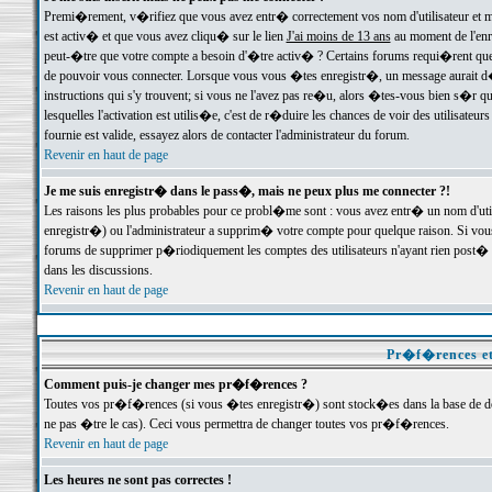
Premi�rement, v�rifiez que vous avez entr� correctement vos nom d'utilisateur et mo
est activ� et que vous avez cliqu� sur le lien
J'ai moins de 13 ans
au moment de l'enre
peut-�tre que votre compte a besoin d'�tre activ� ? Certains forums requi�rent que 
de pouvoir vous connecter. Lorsque vous vous �tes enregistr�, un message aurait d� v
instructions qui s'y trouvent; si vous ne l'avez pas re�u, alors �tes-vous bien s�r que
lesquelles l'activation est utilis�e, c'est de r�duire les chances de voir des utilis
fournie est valide, essayez alors de contacter l'administrateur du forum.
Revenir en haut de page
Je me suis enregistr� dans le pass�, mais ne peux plus me connecter ?!
Les raisons les plus probables pour ce probl�me sont : vous avez entr� un nom d'ut
enregistr�) ou l'administrateur a supprim� votre compte pour quelque raison. Si vous 
forums de supprimer p�riodiquement les comptes des utilisateurs n'ayant rien post� a
dans les discussions.
Revenir en haut de page
Pr�f�rences et
Comment puis-je changer mes pr�f�rences ?
Toutes vos pr�f�rences (si vous �tes enregistr�) sont stock�es dans la base de don
ne pas �tre le cas). Ceci vous permettra de changer toutes vos pr�f�rences.
Revenir en haut de page
Les heures ne sont pas correctes !