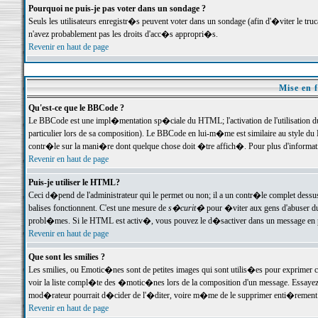
Pourquoi ne puis-je pas voter dans un sondage ?
Seuls les utilisateurs enregistr�s peuvent voter dans un sondage (afin d'�viter le tr
n'avez probablement pas les droits d'acc�s appropri�s.
Revenir en haut de page
Mise en f
Qu'est-ce que le BBCode ?
Le BBCode est une impl�mentation sp�ciale du HTML; l'activation de l'utilisation 
particulier lors de sa composition). Le BBCode en lui-m�me est similaire au style du H
contr�le sur la mani�re dont quelque chose doit �tre affich�. Pour plus d'information
Revenir en haut de page
Puis-je utiliser le HTML?
Ceci d�pend de l'administrateur qui le permet ou non; il a un contr�le complet dessu
balises fonctionnent. C'est une mesure de
s�curit�
pour �viter aux gens d'abuser du 
probl�mes. Si le HTML est activ�, vous pouvez le d�sactiver dans un message en par
Revenir en haut de page
Que sont les smilies ?
Les smilies, ou Emotic�nes sont de petites images qui sont utilis�es pour exprimer certa
voir la liste compl�te des �motic�nes lors de la composition d'un message. Essayez de 
mod�rateur pourrait d�cider de l'�diter, voire m�me de le supprimer enti�rement
Revenir en haut de page