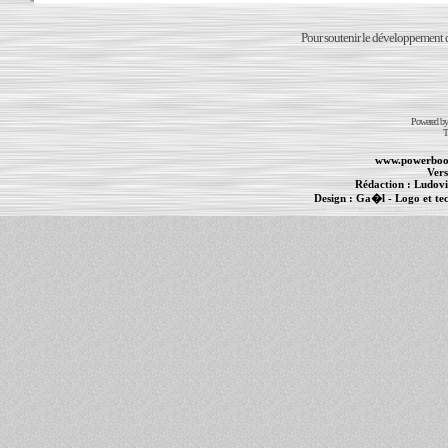
Pour soutenir le développement du
Powered b
T
www.powerboo
Vers
Rédaction :
Ludovi
Design :
Ga�l
- Logo et te
Informations :
PowerBook
-
MacBook Pro
-
i