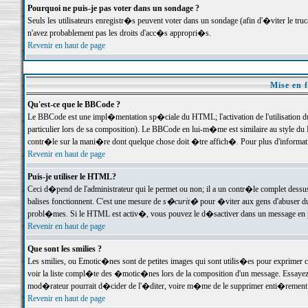
Pourquoi ne puis-je pas voter dans un sondage ?
Seuls les utilisateurs enregistr�s peuvent voter dans un sondage (afin d'�viter le tr
n'avez probablement pas les droits d'acc�s appropri�s.
Revenir en haut de page
Mise en f
Qu'est-ce que le BBCode ?
Le BBCode est une impl�mentation sp�ciale du HTML; l'activation de l'utilisation 
particulier lors de sa composition). Le BBCode en lui-m�me est similaire au style du H
contr�le sur la mani�re dont quelque chose doit �tre affich�. Pour plus d'information
Revenir en haut de page
Puis-je utiliser le HTML?
Ceci d�pend de l'administrateur qui le permet ou non; il a un contr�le complet dessu
balises fonctionnent. C'est une mesure de
s�curit�
pour �viter aux gens d'abuser du 
probl�mes. Si le HTML est activ�, vous pouvez le d�sactiver dans un message en par
Revenir en haut de page
Que sont les smilies ?
Les smilies, ou Emotic�nes sont de petites images qui sont utilis�es pour exprimer certa
voir la liste compl�te des �motic�nes lors de la composition d'un message. Essayez de 
mod�rateur pourrait d�cider de l'�diter, voire m�me de le supprimer enti�rement
Revenir en haut de page