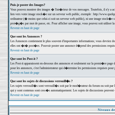
Puis-je poster des Images?
Vous pouvez montrer des images � l'int�rieur de vos messages. Toutefois, il n'y a 
lien vers votre image stock�e sur un serveur web public, exemple : http://www.quelq
ordinateur (� moins que celui-ci soit un serveur web public), ni une image stock�e su
prot�g�s par mot de passe, etc. Pour afficher une image, vous pouvez soit utiliser 
Revenir en haut de page
Que sont les Annonces ?
Les Annonces contiennent le plus souvent d'importantes informations; vous devriez d
elles ont �t� post�es. Pouvoir poster une annonce d�pend des permissions requises;
Revenir en haut de page
Que sont les Post-it ?
Les Post-it apparaissent en-dessous des annonces et seulement sur la premi�re page 
pour les annonces, c'est l'administrateur qui d�termine les permissions requises pour 
Revenir en haut de page
Que sont les sujets de discussions verrouill�s ?
Les sujets verrouill�s sont verrouill�s soit par le mod�rateur du forum ou soit par 
qui y sont contenus sont cess�s automatiquement. Les sujets de discussions peuvent 
Revenir en haut de page
Niveaux de