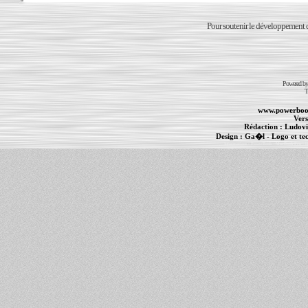
Pour soutenir le développement du
Powered b
T
www.powerboo
Vers
Rédaction :
Ludovi
Design :
Ga�l
- Logo et te
Informations :
PowerBook
-
MacBook Pro
-
i