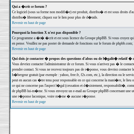
Qui a �crit ce forum ?
Ce logiciel (sous sa forme non modifi�e) est produit, distribu� et est sous droits d'a
distribu� librement; cliquez sur le lien pour plus de d�tails.
Revenir en haut de page
Pourquoi la fonction X n'est pas disponible ?
Ce programme a �t� �crit et est sous licence du Groupe phpBB. Si vous croyez qu'un
en pense. Veuillez ne pas poster de demande de fonctions sur le forum de phpbb.com; 
Revenir en haut de page
Qui dois-je contacter � propos des questions d'abus ou de l�galit� relatif � 
Vous devriez contacter l'administrateur de ce forum. Si vous n'arrivez pas � le conta
prendre contact. Si vous ne recevez toujours pas de r�ponse, vous devriez contacter 
h�bergeur gratuit (par exemple : yahoo, free.fr, f2s.com, etc.), la direction ou le se
peut en aucun cas �tre tenu pour responsable en ce qui concerne la mani�re, le lieu ou 
ce qui ne concerne pas l'aspect l�gal (cessation et d�sistement, responsabilit�, comm
de phpBB lui-m�me. Si vous envoyez un e-mail au Groupe phpBB concernant une utili
une r�ponse laconique, voire m�me � aucune r�ponse.
Revenir en haut de page