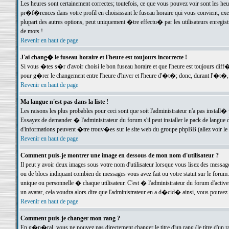
Les heures sont certainement correctes; toutefois, ce que vous pouvez voir sont les he
pr�f�rences dans votre profil en choisissant le fuseau horaire qui vous convient, exe
plupart des autres options, peut uniquement �tre effectu� par les utilisateurs enregis
de mots !
Revenir en haut de page
J'ai chang� le fuseau horaire et l'heure est toujours incorrecte !
Si vous �tes s�r d'avoir choisi le bon fuseau horaire et que l'heure est toujours d
pour g�rer le changement entre l'heure d'hiver et l'heure d'�t�; donc, durant l'�t�,
Revenir en haut de page
Ma langue n'est pas dans la liste !
Les raisons les plus probables pour ceci sont que soit l'administrateur n'a pas install�
Essayez de demander � l'administrateur du forum s'il peut installer le pack de langue d
d'informations peuvent �tre trouv�es sur le site web du groupe phpBB (allez voir le l
Revenir en haut de page
Comment puis-je montrer une image en dessous de mon nom d'utilisateur ?
Il peut y avoir deux images sous votre nom d'utilisateur lorsque vous lisez des mess
ou de blocs indiquant combien de messages vous avez fait ou votre statut sur le for
unique ou personnelle � chaque utilisateur. C'est � l'administrateur du forum d'activer
un avatar, cela voudra alors dire que l'administrateur en a d�cid� ainsi, vous pouvez
Revenir en haut de page
Comment puis-je changer mon rang ?
En g�n�ral, vous ne pouvez pas directement changer le titre d'un rang (le titre d'un ra