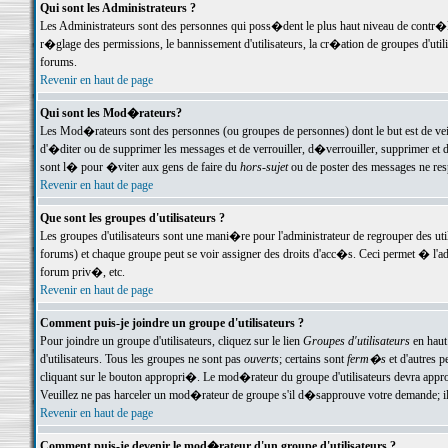
Qui sont les Administrateurs ?
Les Administrateurs sont des personnes qui poss�dent le plus haut niveau de contr�le 
r�glage des permissions, le bannissement d'utilisateurs, la cr�ation de groupes d'uti
forums.
Revenir en haut de page
Qui sont les Mod�rateurs?
Les Mod�rateurs sont des personnes (ou groupes de personnes) dont le but est de veil
d'�diter ou de supprimer les messages et de verrouiller, d�verrouiller, supprimer 
sont l� pour �viter aux gens de faire du
hors-sujet
ou de poster des messages ne res
Revenir en haut de page
Que sont les groupes d'utilisateurs ?
Les groupes d'utilisateurs sont une mani�re pour l'administrateur de regrouper des util
forums) et chaque groupe peut se voir assigner des droits d'acc�s. Ceci permet � 
forum priv�, etc.
Revenir en haut de page
Comment puis-je joindre un groupe d'utilisateurs ?
Pour joindre un groupe d'utilisateurs, cliquez sur le lien
Groupes d'utilisateurs
en haut
d'utilisateurs. Tous les groupes ne sont pas
ouverts
; certains sont
ferm�s
et d'autres p
cliquant sur le bouton appropri�. Le mod�rateur du groupe d'utilisateurs devra appro
Veuillez ne pas harceler un mod�rateur de groupe s'il d�sapprouve votre demande; il 
Revenir en haut de page
Comment puis-je devenir le mod�rateur d'un groupe d'utilisateurs ?