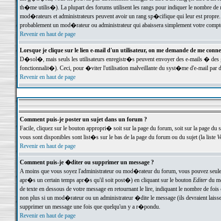
th�me utilis�). La plupart des forums utilisent les rangs pour indiquer le nombre de m
mod�rateurs et administrateurs peuvent avoir un rang sp�cifique qui leur est propre. 
probablement un mod�rateur ou administrateur qui abaissera simplement votre compte
Revenir en haut de page
Lorsque je clique sur le lien e-mail d'un utilisateur, on me demande de me conne
D�sol�, mais seuls les utilisateurs enregistr�s peuvent envoyer des e-mails � des ge
fonctionnalit�). Ceci, pour �viter l'utilisation malveillante du syst�me d'e-mail par 
Revenir en haut de page
Comment puis-je poster un sujet dans un forum ?
Facile, cliquez sur le bouton appropri� soit sur la page du forum, soit sur la page du 
vous sont disponibles sont list�s sur le bas de la page du forum ou du sujet (la liste
V
Revenir en haut de page
Comment puis-je �diter ou supprimer un message ?
A moins que vous soyez l'administrateur ou mod�rateur du forum, vous pouvez seul
apr�s un certain temps apr�s qu'il soit post�) en cliquant sur le bouton
Editer
du me
de texte en dessous de votre message en retournant le lire, indiquant le nombre de fo
non plus si un mod�rateur ou un administrateur �dite le message (ils devraient laisser
supprimer un message une fois que quelqu'un y a r�pondu.
Revenir en haut de page