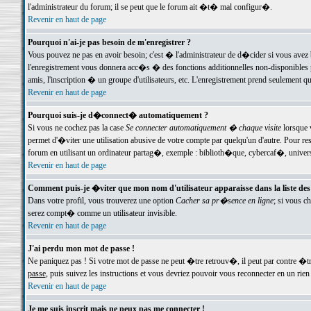
l'administrateur du forum; il se peut que le forum ait �t� mal configur�.
Revenir en haut de page
Pourquoi n'ai-je pas besoin de m'enregistrer ?
Vous pouvez ne pas en avoir besoin; c'est � l'administrateur de d�cider si vous avez 
l'enregistrement vous donnera acc�s � des fonctions additionnelles non-disponibles p
amis, l'inscription � un groupe d'utilisateurs, etc. L'enregistrement prend seulement q
Revenir en haut de page
Pourquoi suis-je d�connect� automatiquement ?
Si vous ne cochez pas la case
Se connecter automatiquement � chaque visite
lorsque 
permet d'�viter une utilisation abusive de votre compte par quelqu'un d'autre. Pour 
forum en utilisant un ordinateur partag�, exemple : biblioth�que, cybercaf�, univers
Revenir en haut de page
Comment puis-je �viter que mon nom d'utilisateur apparaisse dans la liste des u
Dans votre profil, vous trouverez une option
Cacher sa pr�sence en ligne
; si vous c
serez compt� comme un utilisateur invisible.
Revenir en haut de page
J'ai perdu mon mot de passe !
Ne paniquez pas ! Si votre mot de passe ne peut �tre retrouv�, il peut par contre �tre
passe
, puis suivez les instructions et vous devriez pouvoir vous reconnecter en un rien
Revenir en haut de page
Je me suis inscrit mais ne peux pas me connecter !