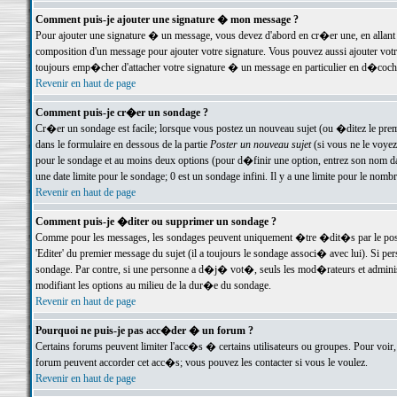
Comment puis-je ajouter une signature � mon message ?
Pour ajouter une signature � un message, vous devez d'abord en cr�er une, en allant
composition d'un message pour ajouter votre signature. Vous pouvez aussi ajouter vot
toujours emp�cher d'attacher votre signature � un message en particulier en d�cochan
Revenir en haut de page
Comment puis-je cr�er un sondage ?
Cr�er un sondage est facile; lorsque vous postez un nouveau sujet (ou �ditez le premie
dans le formulaire en dessous de la partie
Poster un nouveau sujet
(si vous ne le voyez
pour le sondage et au moins deux options (pour d�finir une option, entrez son nom d
une date limite pour le sondage; 0 est un sondage infini. Il y a une limite pour le nomb
Revenir en haut de page
Comment puis-je �diter ou supprimer un sondage ?
Comme pour les messages, les sondages peuvent uniquement �tre �dit�s par le poste
'Editer' du premier message du sujet (il a toujours le sondage associ� avec lui). Si 
sondage. Par contre, si une personne a d�j� vot�, seuls les mod�rateurs et administ
modifiant les options au milieu de la dur�e du sondage.
Revenir en haut de page
Pourquoi ne puis-je pas acc�der � un forum ?
Certains forums peuvent limiter l'acc�s � certains utilisateurs ou groupes. Pour voir, 
forum peuvent accorder cet acc�s; vous pouvez les contacter si vous le voulez.
Revenir en haut de page