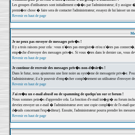
Les groupes d'utilisateurs sont initiallement cr��s par l'administrateur; il y assign
premi�re chose � faire sera de contacter l'administrateur; essayez de lui laisser un 
Revenir en haut de page
Me
Je ne peux pas envoyer de messages priv�s !
Il y a trois raisons pour cela : vous n'�tes pas enregistr� et/ou n'�tes pas connect�
emp�che d'envoyer des messages priv�s. Si vous �tes dans le dernier cas, vous devr
Revenir en haut de page
Je continue de recevoir des messages priv�s non-d�sir�s !
Dans le futur, nous ajouterons une liste noire au syst�me de messagerie priv�e. P
l'administrateur; il a le pouvoir d'emp�cher compl�tement un utilisateur d'envoyer 
Revenir en haut de page
J'ai re�u un e-mail abusif ou de spamming de quelqu'un sur ce forum !
Nous sommes pein�s d'apprendre cela. La fonction d'e-mail int�gr� au forum inclut d
devriez envoyer un e-mail � l'administrateur avec une copie compl�te de l'e-mail que v
d�tails concernant l'exp�diteur). Ensuite, l'administrateur pourra prendre les mesure
Revenir en haut de page