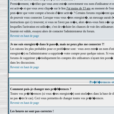
Premi�rement, v�rifiez que vous avez entr� correctement vos nom d'utilisateur et mo
est activ� et que vous avez cliqu� sur le lien
J'ai moins de 13 ans
au moment de l'enre
peut-�tre que votre compte a besoin d'�tre activ� ? Certains forums requi�rent que 
de pouvoir vous connecter. Lorsque vous vous �tes enregistr�, un message aurait d� v
instructions qui s'y trouvent; si vous ne l'avez pas re�u, alors �tes-vous bien s�r que
lesquelles l'activation est utilis�e, c'est de r�duire les chances de voir des utilis
fournie est valide, essayez alors de contacter l'administrateur du forum.
Revenir en haut de page
Je me suis enregistr� dans le pass�, mais ne peux plus me connecter ?!
Les raisons les plus probables pour ce probl�me sont : vous avez entr� un nom d'ut
enregistr�) ou l'administrateur a supprim� votre compte pour quelque raison. Si vous 
forums de supprimer p�riodiquement les comptes des utilisateurs n'ayant rien post� a
dans les discussions.
Revenir en haut de page
Pr�f�rences et
Comment puis-je changer mes pr�f�rences ?
Toutes vos pr�f�rences (si vous �tes enregistr�) sont stock�es dans la base de don
ne pas �tre le cas). Ceci vous permettra de changer toutes vos pr�f�rences.
Revenir en haut de page
Les heures ne sont pas correctes !