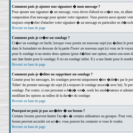
Comment puis-je ajouter une signature � mon message ?
Pour ajouter une signature � un message, vous devez d'abord en cr�er une, en allant
composition d'un message pour ajouter votre signature. Vous pouvez aussi ajouter vot
toujours emp�cher d'attacher votre signature � un message en particulier en d�cochan
Revenir en haut de page
Comment puis-je cr�er un sondage ?
Cr�er un sondage est facile; lorsque vous postez un nouveau sujet (ou �ditez le premie
dans le formulaire en dessous de la partie
Poster un nouveau sujet
(si vous ne le voyez
pour le sondage et au moins deux options (pour d�finir une option, entrez son nom d
une date limite pour le sondage; 0 est un sondage infini. Il y a une limite pour le nomb
Revenir en haut de page
Comment puis-je �diter ou supprimer un sondage ?
Comme pour les messages, les sondages peuvent uniquement �tre �dit�s par le poste
'Editer' du premier message du sujet (il a toujours le sondage associ� avec lui). Si 
sondage. Par contre, si une personne a d�j� vot�, seuls les mod�rateurs et administ
modifiant les options au milieu de la dur�e du sondage.
Revenir en haut de page
Pourquoi ne puis-je pas acc�der � un forum ?
Certains forums peuvent limiter l'acc�s � certains utilisateurs ou groupes. Pour voir, 
forum peuvent accorder cet acc�s; vous pouvez les contacter si vous le voulez.
Revenir en haut de page