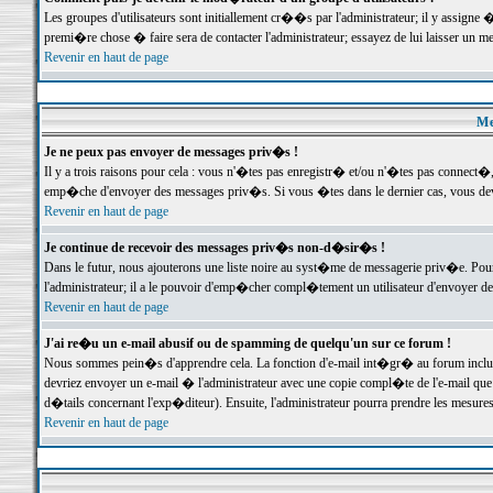
Les groupes d'utilisateurs sont initiallement cr��s par l'administrateur; il y assign
premi�re chose � faire sera de contacter l'administrateur; essayez de lui laisser un 
Revenir en haut de page
Me
Je ne peux pas envoyer de messages priv�s !
Il y a trois raisons pour cela : vous n'�tes pas enregistr� et/ou n'�tes pas connect�
emp�che d'envoyer des messages priv�s. Si vous �tes dans le dernier cas, vous devr
Revenir en haut de page
Je continue de recevoir des messages priv�s non-d�sir�s !
Dans le futur, nous ajouterons une liste noire au syst�me de messagerie priv�e. P
l'administrateur; il a le pouvoir d'emp�cher compl�tement un utilisateur d'envoyer 
Revenir en haut de page
J'ai re�u un e-mail abusif ou de spamming de quelqu'un sur ce forum !
Nous sommes pein�s d'apprendre cela. La fonction d'e-mail int�gr� au forum inclut d
devriez envoyer un e-mail � l'administrateur avec une copie compl�te de l'e-mail que v
d�tails concernant l'exp�diteur). Ensuite, l'administrateur pourra prendre les mesure
Revenir en haut de page