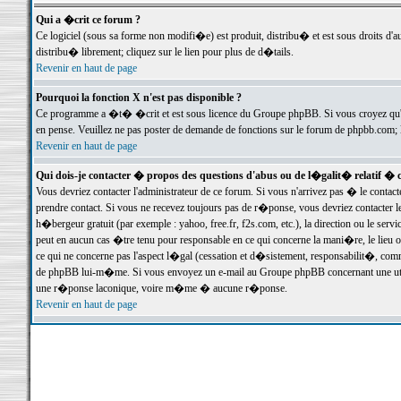
Qui a �crit ce forum ?
Ce logiciel (sous sa forme non modifi�e) est produit, distribu� et est sous droits d'a
distribu� librement; cliquez sur le lien pour plus de d�tails.
Revenir en haut de page
Pourquoi la fonction X n'est pas disponible ?
Ce programme a �t� �crit et est sous licence du Groupe phpBB. Si vous croyez qu'un
en pense. Veuillez ne pas poster de demande de fonctions sur le forum de phpbb.com; 
Revenir en haut de page
Qui dois-je contacter � propos des questions d'abus ou de l�galit� relatif � 
Vous devriez contacter l'administrateur de ce forum. Si vous n'arrivez pas � le conta
prendre contact. Si vous ne recevez toujours pas de r�ponse, vous devriez contacter 
h�bergeur gratuit (par exemple : yahoo, free.fr, f2s.com, etc.), la direction ou le se
peut en aucun cas �tre tenu pour responsable en ce qui concerne la mani�re, le lieu ou 
ce qui ne concerne pas l'aspect l�gal (cessation et d�sistement, responsabilit�, comm
de phpBB lui-m�me. Si vous envoyez un e-mail au Groupe phpBB concernant une utili
une r�ponse laconique, voire m�me � aucune r�ponse.
Revenir en haut de page