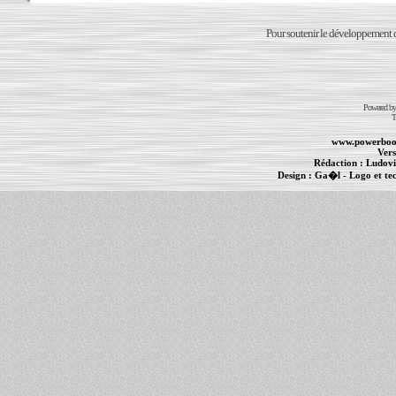
Pour soutenir le développement du
Powered b
T
www.powerboo
Vers
Rédaction :
Ludovi
Design :
Ga�l
- Logo et te
Informations :
PowerBook
-
MacBook Pro
-
i