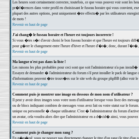
Les heures sont certainement correctes; toutefois, ce que vous pouvez voir sont les he
pr�f�rences dans votre profil en choisissant le fuseau horaire qui vous convient, exe
plupart des autres options, peut uniquement �tre effectu� par les utilisateurs enregis
de mots !
Revenir en haut de page
J'ai chang� le fuseau horaire et l'heure est toujours incorrecte !
Si vous �tes s�r d'avoir choisi le bon fuseau horaire et que l'heure est toujours d
pour g�rer le changement entre l'heure d'hiver et l'heure d'�t�; donc, durant l'�t�,
Revenir en haut de page
Ma langue n'est pas dans la liste !
Les raisons les plus probables pour ceci sont que soit l'administrateur n'a pas install�
Essayez de demander � l'administrateur du forum s'il peut installer le pack de langue d
d'informations peuvent �tre trouv�es sur le site web du groupe phpBB (allez voir le l
Revenir en haut de page
Comment puis-je montrer une image en dessous de mon nom d'utilisateur ?
Il peut y avoir deux images sous votre nom d'utilisateur lorsque vous lisez des mess
ou de blocs indiquant combien de messages vous avez fait ou votre statut sur le for
unique ou personnelle � chaque utilisateur. C'est � l'administrateur du forum d'activer
un avatar, cela voudra alors dire que l'administrateur en a d�cid� ainsi, vous pouvez
Revenir en haut de page
Comment puis-je changer mon rang ?
En g�n�ral, vous ne pouvez pas directement changer le titre d'un rang (le titre d'un ra