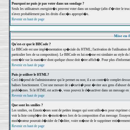
Pourquoi ne puis-je pas voter dans un sondage ?
Seuls les utilisateurs enregistr�s peuvent voter dans un sondage (afin d'�viter le tr
n'avez probablement pas les droits d'acc�s appropri�s.
Revenir en haut de page
Mise en f
Qu'est-ce que le BBCode ?
Le BBCode est une impl�mentation sp�ciale du HTML; l'activation de l'utilisation 
particulier lors de sa composition). Le BBCode en lui-m�me est similaire au style du H
contr�le sur la mani�re dont quelque chose doit �tre affich�. Pour plus d'information
Revenir en haut de page
Puis-je utiliser le HTML?
Ceci d�pend de l'administrateur qui le permet ou non; il a un contr�le complet dessu
balises fonctionnent. C'est une mesure de
s�curit�
pour �viter aux gens d'abuser du 
probl�mes. Si le HTML est activ�, vous pouvez le d�sactiver dans un message en par
Revenir en haut de page
Que sont les smilies ?
Les smilies, ou Emotic�nes sont de petites images qui sont utilis�es pour exprimer certa
voir la liste compl�te des �motic�nes lors de la composition d'un message. Essayez de 
mod�rateur pourrait d�cider de l'�diter, voire m�me de le supprimer enti�rement
Revenir en haut de page