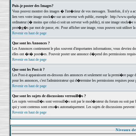
Puis-je poster des Images?
Vous pouvez montrer des images � l'int�rieur de vos messages. Toutefois, il n'y a 
lien vers votre image stock�e sur un serveur web public, exemple : http://www.quelq
ordinateur (� moins que celui-ci soit un serveur web public), ni une image stock�e su
prot�g�s par mot de passe, etc. Pour afficher une image, vous pouvez soit utiliser 
Revenir en haut de page
Que sont les Annonces ?
Les Annonces contiennent le plus souvent d'importantes informations; vous devriez d
elles ont �t� post�es. Pouvoir poster une annonce d�pend des permissions requises;
Revenir en haut de page
Que sont les Post-it ?
Les Post-it apparaissent en-dessous des annonces et seulement sur la premi�re page 
pour les annonces, c'est l'administrateur qui d�termine les permissions requises pour 
Revenir en haut de page
Que sont les sujets de discussions verrouill�s ?
Les sujets verrouill�s sont verrouill�s soit par le mod�rateur du forum ou soit par 
qui y sont contenus sont cess�s automatiquement. Les sujets de discussions peuvent 
Revenir en haut de page
Niveaux de