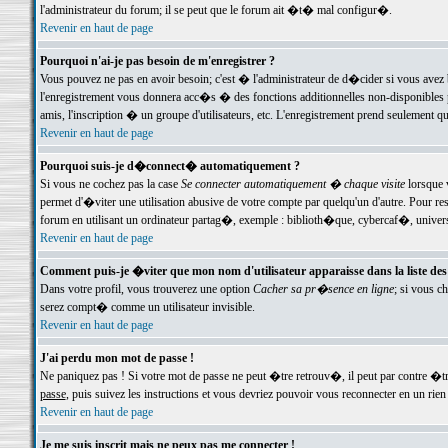
l'administrateur du forum; il se peut que le forum ait �t� mal configur�.
Revenir en haut de page
Pourquoi n'ai-je pas besoin de m'enregistrer ?
Vous pouvez ne pas en avoir besoin; c'est � l'administrateur de d�cider si vous avez 
l'enregistrement vous donnera acc�s � des fonctions additionnelles non-disponibles p
amis, l'inscription � un groupe d'utilisateurs, etc. L'enregistrement prend seulement q
Revenir en haut de page
Pourquoi suis-je d�connect� automatiquement ?
Si vous ne cochez pas la case
Se connecter automatiquement � chaque visite
lorsque 
permet d'�viter une utilisation abusive de votre compte par quelqu'un d'autre. Pour 
forum en utilisant un ordinateur partag�, exemple : biblioth�que, cybercaf�, univers
Revenir en haut de page
Comment puis-je �viter que mon nom d'utilisateur apparaisse dans la liste des u
Dans votre profil, vous trouverez une option
Cacher sa pr�sence en ligne
; si vous c
serez compt� comme un utilisateur invisible.
Revenir en haut de page
J'ai perdu mon mot de passe !
Ne paniquez pas ! Si votre mot de passe ne peut �tre retrouv�, il peut par contre �tre
passe
, puis suivez les instructions et vous devriez pouvoir vous reconnecter en un rien
Revenir en haut de page
Je me suis inscrit mais ne peux pas me connecter !