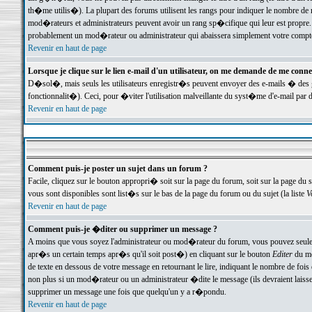
th�me utilis�). La plupart des forums utilisent les rangs pour indiquer le nombre de m
mod�rateurs et administrateurs peuvent avoir un rang sp�cifique qui leur est propre. 
probablement un mod�rateur ou administrateur qui abaissera simplement votre compte
Revenir en haut de page
Lorsque je clique sur le lien e-mail d'un utilisateur, on me demande de me conne
D�sol�, mais seuls les utilisateurs enregistr�s peuvent envoyer des e-mails � des ge
fonctionnalit�). Ceci, pour �viter l'utilisation malveillante du syst�me d'e-mail par 
Revenir en haut de page
Comment puis-je poster un sujet dans un forum ?
Facile, cliquez sur le bouton appropri� soit sur la page du forum, soit sur la page du 
vous sont disponibles sont list�s sur le bas de la page du forum ou du sujet (la liste
V
Revenir en haut de page
Comment puis-je �diter ou supprimer un message ?
A moins que vous soyez l'administrateur ou mod�rateur du forum, vous pouvez seul
apr�s un certain temps apr�s qu'il soit post�) en cliquant sur le bouton
Editer
du me
de texte en dessous de votre message en retournant le lire, indiquant le nombre de fo
non plus si un mod�rateur ou un administrateur �dite le message (ils devraient laisser
supprimer un message une fois que quelqu'un y a r�pondu.
Revenir en haut de page