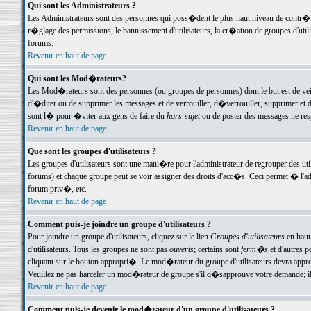
Qui sont les Administrateurs ?
Les Administrateurs sont des personnes qui poss�dent le plus haut niveau de contr�le 
r�glage des permissions, le bannissement d'utilisateurs, la cr�ation de groupes d'uti
forums.
Revenir en haut de page
Qui sont les Mod�rateurs?
Les Mod�rateurs sont des personnes (ou groupes de personnes) dont le but est de veil
d'�diter ou de supprimer les messages et de verrouiller, d�verrouiller, supprimer 
sont l� pour �viter aux gens de faire du
hors-sujet
ou de poster des messages ne res
Revenir en haut de page
Que sont les groupes d'utilisateurs ?
Les groupes d'utilisateurs sont une mani�re pour l'administrateur de regrouper des util
forums) et chaque groupe peut se voir assigner des droits d'acc�s. Ceci permet � 
forum priv�, etc.
Revenir en haut de page
Comment puis-je joindre un groupe d'utilisateurs ?
Pour joindre un groupe d'utilisateurs, cliquez sur le lien
Groupes d'utilisateurs
en haut
d'utilisateurs. Tous les groupes ne sont pas
ouverts
; certains sont
ferm�s
et d'autres p
cliquant sur le bouton appropri�. Le mod�rateur du groupe d'utilisateurs devra appro
Veuillez ne pas harceler un mod�rateur de groupe s'il d�sapprouve votre demande; il 
Revenir en haut de page
Comment puis-je devenir le mod�rateur d'un groupe d'utilisateurs ?