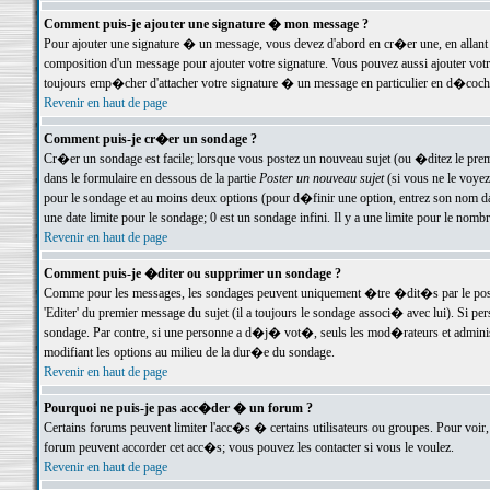
Comment puis-je ajouter une signature � mon message ?
Pour ajouter une signature � un message, vous devez d'abord en cr�er une, en allant
composition d'un message pour ajouter votre signature. Vous pouvez aussi ajouter vot
toujours emp�cher d'attacher votre signature � un message en particulier en d�cochan
Revenir en haut de page
Comment puis-je cr�er un sondage ?
Cr�er un sondage est facile; lorsque vous postez un nouveau sujet (ou �ditez le premie
dans le formulaire en dessous de la partie
Poster un nouveau sujet
(si vous ne le voyez
pour le sondage et au moins deux options (pour d�finir une option, entrez son nom d
une date limite pour le sondage; 0 est un sondage infini. Il y a une limite pour le nomb
Revenir en haut de page
Comment puis-je �diter ou supprimer un sondage ?
Comme pour les messages, les sondages peuvent uniquement �tre �dit�s par le poste
'Editer' du premier message du sujet (il a toujours le sondage associ� avec lui). Si 
sondage. Par contre, si une personne a d�j� vot�, seuls les mod�rateurs et administ
modifiant les options au milieu de la dur�e du sondage.
Revenir en haut de page
Pourquoi ne puis-je pas acc�der � un forum ?
Certains forums peuvent limiter l'acc�s � certains utilisateurs ou groupes. Pour voir, 
forum peuvent accorder cet acc�s; vous pouvez les contacter si vous le voulez.
Revenir en haut de page