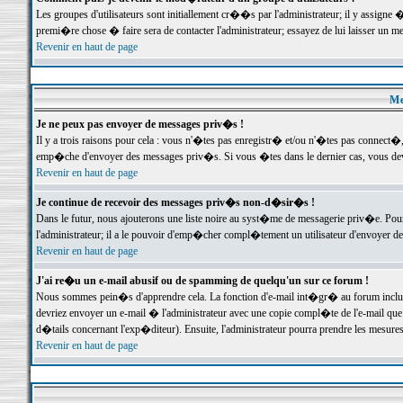
Les groupes d'utilisateurs sont initiallement cr��s par l'administrateur; il y assign
premi�re chose � faire sera de contacter l'administrateur; essayez de lui laisser un 
Revenir en haut de page
Me
Je ne peux pas envoyer de messages priv�s !
Il y a trois raisons pour cela : vous n'�tes pas enregistr� et/ou n'�tes pas connect�
emp�che d'envoyer des messages priv�s. Si vous �tes dans le dernier cas, vous devr
Revenir en haut de page
Je continue de recevoir des messages priv�s non-d�sir�s !
Dans le futur, nous ajouterons une liste noire au syst�me de messagerie priv�e. P
l'administrateur; il a le pouvoir d'emp�cher compl�tement un utilisateur d'envoyer 
Revenir en haut de page
J'ai re�u un e-mail abusif ou de spamming de quelqu'un sur ce forum !
Nous sommes pein�s d'apprendre cela. La fonction d'e-mail int�gr� au forum inclut d
devriez envoyer un e-mail � l'administrateur avec une copie compl�te de l'e-mail que v
d�tails concernant l'exp�diteur). Ensuite, l'administrateur pourra prendre les mesure
Revenir en haut de page