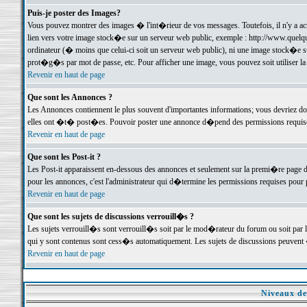
Puis-je poster des Images?
Vous pouvez montrer des images � l'int�rieur de vos messages. Toutefois, il n'y a 
lien vers votre image stock�e sur un serveur web public, exemple : http://www.quelq
ordinateur (� moins que celui-ci soit un serveur web public), ni une image stock�e su
prot�g�s par mot de passe, etc. Pour afficher une image, vous pouvez soit utiliser 
Revenir en haut de page
Que sont les Annonces ?
Les Annonces contiennent le plus souvent d'importantes informations; vous devriez d
elles ont �t� post�es. Pouvoir poster une annonce d�pend des permissions requises;
Revenir en haut de page
Que sont les Post-it ?
Les Post-it apparaissent en-dessous des annonces et seulement sur la premi�re page 
pour les annonces, c'est l'administrateur qui d�termine les permissions requises pour 
Revenir en haut de page
Que sont les sujets de discussions verrouill�s ?
Les sujets verrouill�s sont verrouill�s soit par le mod�rateur du forum ou soit par 
qui y sont contenus sont cess�s automatiquement. Les sujets de discussions peuvent 
Revenir en haut de page
Niveaux de