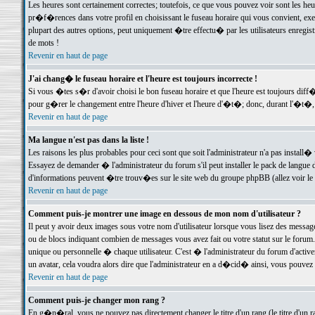
Les heures sont certainement correctes; toutefois, ce que vous pouvez voir sont les he
pr�f�rences dans votre profil en choisissant le fuseau horaire qui vous convient, exe
plupart des autres options, peut uniquement �tre effectu� par les utilisateurs enregis
de mots !
Revenir en haut de page
J'ai chang� le fuseau horaire et l'heure est toujours incorrecte !
Si vous �tes s�r d'avoir choisi le bon fuseau horaire et que l'heure est toujours d
pour g�rer le changement entre l'heure d'hiver et l'heure d'�t�; donc, durant l'�t�,
Revenir en haut de page
Ma langue n'est pas dans la liste !
Les raisons les plus probables pour ceci sont que soit l'administrateur n'a pas install�
Essayez de demander � l'administrateur du forum s'il peut installer le pack de langue d
d'informations peuvent �tre trouv�es sur le site web du groupe phpBB (allez voir le l
Revenir en haut de page
Comment puis-je montrer une image en dessous de mon nom d'utilisateur ?
Il peut y avoir deux images sous votre nom d'utilisateur lorsque vous lisez des mess
ou de blocs indiquant combien de messages vous avez fait ou votre statut sur le for
unique ou personnelle � chaque utilisateur. C'est � l'administrateur du forum d'activer
un avatar, cela voudra alors dire que l'administrateur en a d�cid� ainsi, vous pouvez
Revenir en haut de page
Comment puis-je changer mon rang ?
En g�n�ral, vous ne pouvez pas directement changer le titre d'un rang (le titre d'un ra