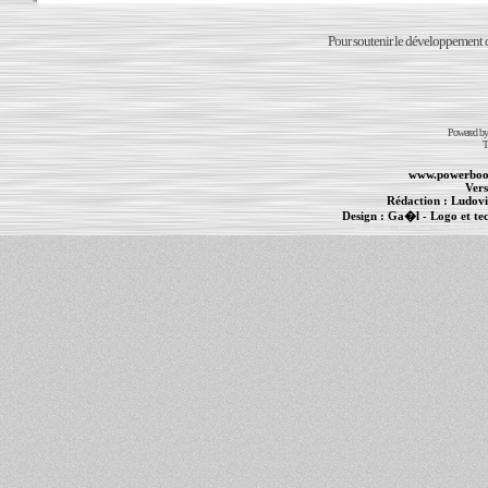
Pour soutenir le développement du
Powered b
T
www.powerboo
Vers
Rédaction :
Ludovi
Design :
Ga�l
- Logo et te
Informations :
PowerBook
-
MacBook Pro
-
i