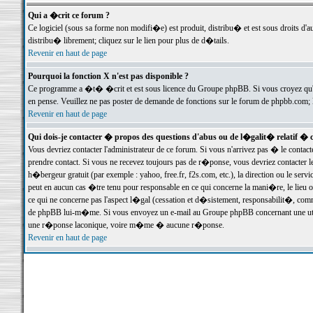
Qui a �crit ce forum ?
Ce logiciel (sous sa forme non modifi�e) est produit, distribu� et est sous droits d'a
distribu� librement; cliquez sur le lien pour plus de d�tails.
Revenir en haut de page
Pourquoi la fonction X n'est pas disponible ?
Ce programme a �t� �crit et est sous licence du Groupe phpBB. Si vous croyez qu'un
en pense. Veuillez ne pas poster de demande de fonctions sur le forum de phpbb.com; 
Revenir en haut de page
Qui dois-je contacter � propos des questions d'abus ou de l�galit� relatif � 
Vous devriez contacter l'administrateur de ce forum. Si vous n'arrivez pas � le conta
prendre contact. Si vous ne recevez toujours pas de r�ponse, vous devriez contacter 
h�bergeur gratuit (par exemple : yahoo, free.fr, f2s.com, etc.), la direction ou le se
peut en aucun cas �tre tenu pour responsable en ce qui concerne la mani�re, le lieu ou 
ce qui ne concerne pas l'aspect l�gal (cessation et d�sistement, responsabilit�, comm
de phpBB lui-m�me. Si vous envoyez un e-mail au Groupe phpBB concernant une utili
une r�ponse laconique, voire m�me � aucune r�ponse.
Revenir en haut de page