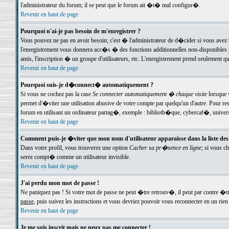
l'administrateur du forum; il se peut que le forum ait �t� mal configur�.
Revenir en haut de page
Pourquoi n'ai-je pas besoin de m'enregistrer ?
Vous pouvez ne pas en avoir besoin; c'est � l'administrateur de d�cider si vous avez 
l'enregistrement vous donnera acc�s � des fonctions additionnelles non-disponibles p
amis, l'inscription � un groupe d'utilisateurs, etc. L'enregistrement prend seulement q
Revenir en haut de page
Pourquoi suis-je d�connect� automatiquement ?
Si vous ne cochez pas la case
Se connecter automatiquement � chaque visite
lorsque 
permet d'�viter une utilisation abusive de votre compte par quelqu'un d'autre. Pour 
forum en utilisant un ordinateur partag�, exemple : biblioth�que, cybercaf�, univers
Revenir en haut de page
Comment puis-je �viter que mon nom d'utilisateur apparaisse dans la liste des u
Dans votre profil, vous trouverez une option
Cacher sa pr�sence en ligne
; si vous c
serez compt� comme un utilisateur invisible.
Revenir en haut de page
J'ai perdu mon mot de passe !
Ne paniquez pas ! Si votre mot de passe ne peut �tre retrouv�, il peut par contre �tre
passe
, puis suivez les instructions et vous devriez pouvoir vous reconnecter en un rien
Revenir en haut de page
Je me suis inscrit mais ne peux pas me connecter !