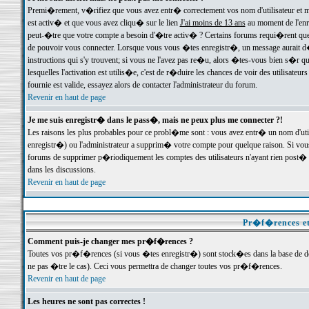
Premi�rement, v�rifiez que vous avez entr� correctement vos nom d'utilisateur et mo
est activ� et que vous avez cliqu� sur le lien
J'ai moins de 13 ans
au moment de l'enre
peut-�tre que votre compte a besoin d'�tre activ� ? Certains forums requi�rent que 
de pouvoir vous connecter. Lorsque vous vous �tes enregistr�, un message aurait d� v
instructions qui s'y trouvent; si vous ne l'avez pas re�u, alors �tes-vous bien s�r que
lesquelles l'activation est utilis�e, c'est de r�duire les chances de voir des utilis
fournie est valide, essayez alors de contacter l'administrateur du forum.
Revenir en haut de page
Je me suis enregistr� dans le pass�, mais ne peux plus me connecter ?!
Les raisons les plus probables pour ce probl�me sont : vous avez entr� un nom d'ut
enregistr�) ou l'administrateur a supprim� votre compte pour quelque raison. Si vous 
forums de supprimer p�riodiquement les comptes des utilisateurs n'ayant rien post� a
dans les discussions.
Revenir en haut de page
Pr�f�rences et
Comment puis-je changer mes pr�f�rences ?
Toutes vos pr�f�rences (si vous �tes enregistr�) sont stock�es dans la base de don
ne pas �tre le cas). Ceci vous permettra de changer toutes vos pr�f�rences.
Revenir en haut de page
Les heures ne sont pas correctes !