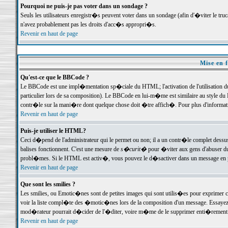
Pourquoi ne puis-je pas voter dans un sondage ?
Seuls les utilisateurs enregistr�s peuvent voter dans un sondage (afin d'�viter le tr
n'avez probablement pas les droits d'acc�s appropri�s.
Revenir en haut de page
Mise en f
Qu'est-ce que le BBCode ?
Le BBCode est une impl�mentation sp�ciale du HTML; l'activation de l'utilisation 
particulier lors de sa composition). Le BBCode en lui-m�me est similaire au style du H
contr�le sur la mani�re dont quelque chose doit �tre affich�. Pour plus d'information
Revenir en haut de page
Puis-je utiliser le HTML?
Ceci d�pend de l'administrateur qui le permet ou non; il a un contr�le complet dessu
balises fonctionnent. C'est une mesure de
s�curit�
pour �viter aux gens d'abuser du 
probl�mes. Si le HTML est activ�, vous pouvez le d�sactiver dans un message en par
Revenir en haut de page
Que sont les smilies ?
Les smilies, ou Emotic�nes sont de petites images qui sont utilis�es pour exprimer certa
voir la liste compl�te des �motic�nes lors de la composition d'un message. Essayez de 
mod�rateur pourrait d�cider de l'�diter, voire m�me de le supprimer enti�rement
Revenir en haut de page