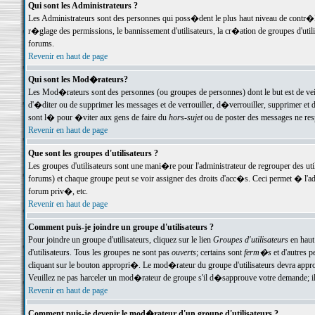
Qui sont les Administrateurs ?
Les Administrateurs sont des personnes qui poss�dent le plus haut niveau de contr�le 
r�glage des permissions, le bannissement d'utilisateurs, la cr�ation de groupes d'uti
forums.
Revenir en haut de page
Qui sont les Mod�rateurs?
Les Mod�rateurs sont des personnes (ou groupes de personnes) dont le but est de veil
d'�diter ou de supprimer les messages et de verrouiller, d�verrouiller, supprimer 
sont l� pour �viter aux gens de faire du
hors-sujet
ou de poster des messages ne res
Revenir en haut de page
Que sont les groupes d'utilisateurs ?
Les groupes d'utilisateurs sont une mani�re pour l'administrateur de regrouper des util
forums) et chaque groupe peut se voir assigner des droits d'acc�s. Ceci permet � 
forum priv�, etc.
Revenir en haut de page
Comment puis-je joindre un groupe d'utilisateurs ?
Pour joindre un groupe d'utilisateurs, cliquez sur le lien
Groupes d'utilisateurs
en haut
d'utilisateurs. Tous les groupes ne sont pas
ouverts
; certains sont
ferm�s
et d'autres p
cliquant sur le bouton appropri�. Le mod�rateur du groupe d'utilisateurs devra appro
Veuillez ne pas harceler un mod�rateur de groupe s'il d�sapprouve votre demande; il 
Revenir en haut de page
Comment puis-je devenir le mod�rateur d'un groupe d'utilisateurs ?