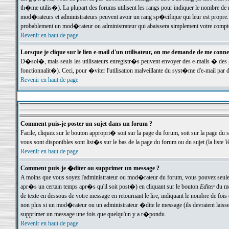
th�me utilis�). La plupart des forums utilisent les rangs pour indiquer le nombre de m
mod�rateurs et administrateurs peuvent avoir un rang sp�cifique qui leur est propre. 
probablement un mod�rateur ou administrateur qui abaissera simplement votre compte
Revenir en haut de page
Lorsque je clique sur le lien e-mail d'un utilisateur, on me demande de me conne
D�sol�, mais seuls les utilisateurs enregistr�s peuvent envoyer des e-mails � des ge
fonctionnalit�). Ceci, pour �viter l'utilisation malveillante du syst�me d'e-mail par 
Revenir en haut de page
Comment puis-je poster un sujet dans un forum ?
Facile, cliquez sur le bouton appropri� soit sur la page du forum, soit sur la page du 
vous sont disponibles sont list�s sur le bas de la page du forum ou du sujet (la liste
V
Revenir en haut de page
Comment puis-je �diter ou supprimer un message ?
A moins que vous soyez l'administrateur ou mod�rateur du forum, vous pouvez seul
apr�s un certain temps apr�s qu'il soit post�) en cliquant sur le bouton
Editer
du me
de texte en dessous de votre message en retournant le lire, indiquant le nombre de fo
non plus si un mod�rateur ou un administrateur �dite le message (ils devraient laisser
supprimer un message une fois que quelqu'un y a r�pondu.
Revenir en haut de page