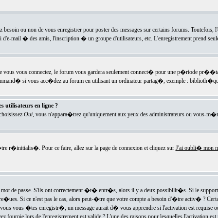
ez besoin ou non de vous enregistrer pour poster des messages sur certains forums. Toutefois,
i d'e-mail � des amis, l'inscription � un groupe d'utilisateurs, etc. L'enregistrement prend seu
e vous vous connectez, le forum vous gardera seulement connect� pour une p�riode pr��tabli
ecommand� si vous acc�dez au forum en utilisant un ordinateur partag�, exemple : biblioth�qu
 utilisateurs en ligne ?
 choisissez
Oui
, vous n'appara�trez qu'uniquement aux yeux des administrateurs ou vous-m�m
re r�initialis�. Pour ce faire, allez sur la page de connexion et cliquez sur
J'ai oubli� mon m
mot de passe. S'ils ont correctement �t� entr�s, alors il y a deux possibilit�s. Si le suppo
 re�ues. Si ce n'est pas le cas, alors peut-�tre que votre compte a besoin d'�tre activ� ? Cer
ous vous �tes enregistr�, un message aurait d� vous apprendre si l'activation est requise ou n
fournie lors de l'enregistrement est valide ? L'une des raisons pour lesquelles l'activation est