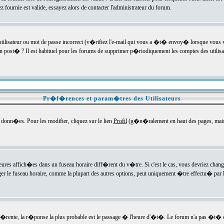
ournie est valide, essayez alors de contacter l'administrateur du forum.
utilisateur ou mot de passe incorrect (v�rifiez l'e-mail qui vous a �t� envoy� lorsque vous
en post� ? Il est habituel pour les forums de supprimer p�riodiquement les comptes des utilisa
Pr�f�rences et param�tres des Utilisateurs
onn�es. Pour les modifier, cliquez sur le lien
Profil
(g�n�ralement en haut des pages, mais c
heures affich�es dans un fuseau horaire diff�rent du v�tre. Si c'est le cas, vous devriez chan
er le fuseau horaire, comme la plupart des autres options, peut uniquement �tre effectu� par l
diff�rente, la r�ponse la plus probable est le passage � l'heure d'�t�. Le forum n'a pas �t�