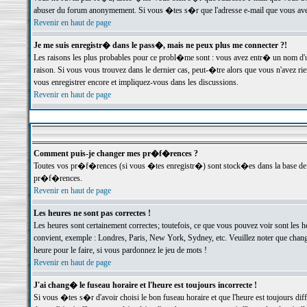
abuser du forum anonymement. Si vous �tes s�r que l'adresse e-mail que vous avez f
Revenir en haut de page
Je me suis enregistr� dans le pass�, mais ne peux plus me connecter ?!
Les raisons les plus probables pour ce probl�me sont : vous avez entr� un nom d'
raison. Si vous vous trouvez dans le dernier cas, peut-�tre alors que vous n'avez ri
vous enregistrer encore et impliquez-vous dans les discussions.
Revenir en haut de page
Comment puis-je changer mes pr�f�rences ?
Toutes vos pr�f�rences (si vous �tes enregistr�) sont stock�es dans la base de d
pr�f�rences.
Revenir en haut de page
Les heures ne sont pas correctes !
Les heures sont certainement correctes; toutefois, ce que vous pouvez voir sont les 
convient, exemple : Londres, Paris, New York, Sydney, etc. Veuillez noter que chang
heure pour le faire, si vous pardonnez le jeu de mots !
Revenir en haut de page
J'ai chang� le fuseau horaire et l'heure est toujours incorrecte !
Si vous �tes s�r d'avoir choisi le bon fuseau horaire et que l'heure est toujours 