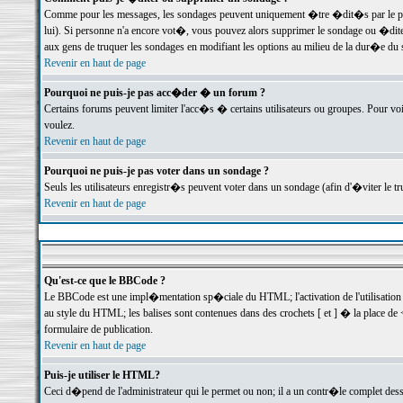
Comme pour les messages, les sondages peuvent uniquement �tre �dit�s par le poste
lui). Si personne n'a encore vot�, vous pouvez alors supprimer le sondage ou �dite
aux gens de truquer les sondages en modifiant les options au milieu de la dur�e du
Revenir en haut de page
Pourquoi ne puis-je pas acc�der � un forum ?
Certains forums peuvent limiter l'acc�s � certains utilisateurs ou groupes. Pour voi
voulez.
Revenir en haut de page
Pourquoi ne puis-je pas voter dans un sondage ?
Seuls les utilisateurs enregistr�s peuvent voter dans un sondage (afin d'�viter le 
Revenir en haut de page
Qu'est-ce que le BBCode ?
Le BBCode est une impl�mentation sp�ciale du HTML; l'activation de l'utilisation
au style du HTML; les balises sont contenues dans des crochets [ et ] � la place de 
formulaire de publication.
Revenir en haut de page
Puis-je utiliser le HTML?
Ceci d�pend de l'administrateur qui le permet ou non; il a un contr�le complet des