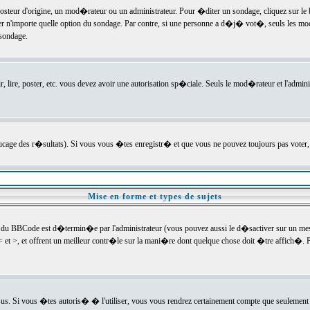
ur d'origine, un mod�rateur ou un administrateur. Pour �diter un sondage, cliquez sur le bou
r n'importe quelle option du sondage. Par contre, si une personne a d�j� vot�, seuls les mod
 sondage.
r, lire, poster, etc. vous devez avoir une autorisation sp�ciale. Seuls le mod�rateur et l'admin
trucage des r�sultats). Si vous vous �tes enregistr� et que vous ne pouvez toujours pas voter
Mise en forme et types de sujets
 du BBCode est d�termin�e par l'administrateur (vous pouvez aussi le d�sactiver sur un mess
< et >, et offrent un meilleur contr�le sur la mani�re dont quelque chose doit �tre affich�. Po
sus. Si vous �tes autoris� � l'utiliser, vous vous rendrez certainement compte que seulement 