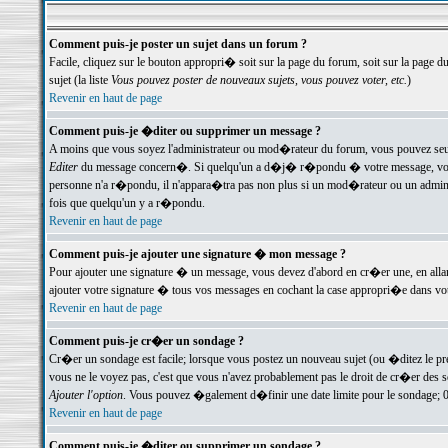
Comment puis-je poster un sujet dans un forum ?
Facile, cliquez sur le bouton appropri� soit sur la page du forum, soit sur la page d
sujet (la liste
Vous pouvez poster de nouveaux sujets, vous pouvez voter, etc.
)
Revenir en haut de page
Comment puis-je �diter ou supprimer un message ?
A moins que vous soyez l'administrateur ou mod�rateur du forum, vous pouvez seul
Editer
du message concern�. Si quelqu'un a d�j� r�pondu � votre message, vous trou
personne n'a r�pondu, il n'appara�tra pas non plus si un mod�rateur ou un administr
fois que quelqu'un y a r�pondu.
Revenir en haut de page
Comment puis-je ajouter une signature � mon message ?
Pour ajouter une signature � un message, vous devez d'abord en cr�er une, en alla
ajouter votre signature � tous vos messages en cochant la case appropri�e dans votr
Revenir en haut de page
Comment puis-je cr�er un sondage ?
Cr�er un sondage est facile; lorsque vous postez un nouveau sujet (ou �ditez le prem
vous ne le voyez pas, c'est que vous n'avez probablement pas le droit de cr�er des 
Ajouter l'option
. Vous pouvez �galement d�finir une date limite pour le sondage; 0 es
Revenir en haut de page
Comment puis-je �diter ou supprimer un sondage ?