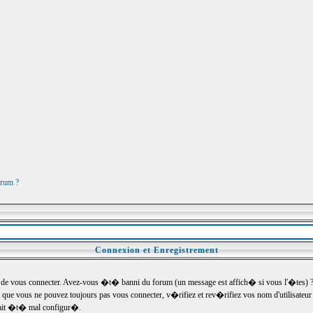
orum ?
Connexion et Enregistrement
e vous connecter. Avez-vous �t� banni du forum (un message est affich� si vous l'�tes) ? Si
 que vous ne pouvez toujours pas vous connecter, v�rifiez et rev�rifiez vos nom d'utilisateu
um ait �t� mal configur�.