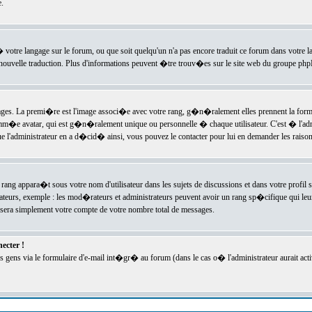
.
l� votre langage sur le forum, ou que soit quelqu'un n'a pas encore traduit ce forum dans votre 
e nouvelle traduction. Plus d'informations peuvent �tre trouv�es sur le site web du groupe phpBB
ssages. La premi�re est l'image associ�e avec votre rang, g�n�ralement elles prennent la form
omm�e avatar, qui est g�n�ralement unique ou personnelle � chaque utilisateur. C'est � l'admin
 que l'administrateur en a d�cid� ainsi, vous pouvez le contacter pour lui en demander les rais
rang appara�t sous votre nom d'utilisateur dans les sujets de discussions et dans votre profil s
teurs, exemple : les mod�rateurs et administrateurs peuvent avoir un rang sp�cifique qui leur 
sera simplement votre compte de votre nombre total de messages.
ecter !
gens via le formulaire d'e-mail int�gr� au forum (dans le cas o� l'administrateur aurait acti