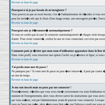
Revenir en haut de page
Pourquoi n'ai-je pas besoin de m'enregistrer ?
Vous pouvez ne pas en avoir besoin; c'est � l'administrateur de d�cider si vous av
pour les invit�s tels que le choix d'une image avatar, une messagerie priv�e, l'envo
Revenir en haut de page
Pourquoi suis-je d�connect� automatiquement ?
Si vous ne cochez pas la case
Se connecter automatiquement � chaque visite
lorsqu
d'autre. Pour rester connect�, cochez la case en vous connectant; ceci n'est pas r
Revenir en haut de page
Comment puis-je �viter que mon nom d'utilisateur apparaisse dans la liste des
Dans votre profil, vous trouverez une option
Cacher sa pr�sence en ligne
; si vous
Revenir en haut de page
J'ai perdu mon mot de passe !
Ne paniquez pas ! Si votre mot de passe ne peut �tre retrouv�, il peut par contre �t
un rien de temps.
Revenir en haut de page
Je me suis inscrit mais ne peux pas me connecter !
Premi�rement, v�rifiez que vous avez entr� correctement vos nom d'utilisateur et 
moment de l'enregistrement, alors vous devrez suivre les instructions que vous avez
par vous-m�me, soit par l'administrateur avant de pouvoir vous connecter. Lorsque v
vous ne l'avez pas re�u, alors �tes-vous bien s�r que l'adresse e-mail que vous avez 