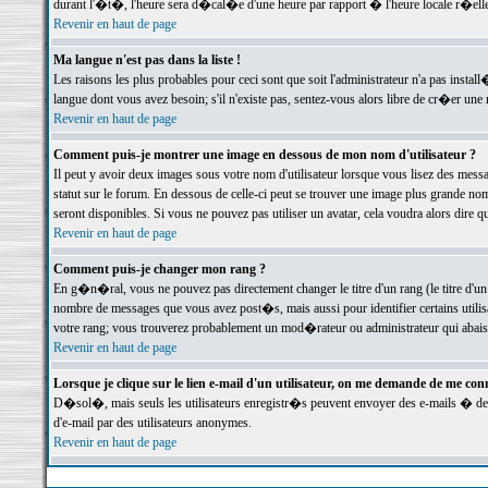
durant l'�t�, l'heure sera d�cal�e d'une heure par rapport � l'heure locale r�elle
Revenir en haut de page
Ma langue n'est pas dans la liste !
Les raisons les plus probables pour ceci sont que soit l'administrateur n'a pas instal
langue dont vous avez besoin; s'il n'existe pas, sentez-vous alors libre de cr�er un
Revenir en haut de page
Comment puis-je montrer une image en dessous de mon nom d'utilisateur ?
Il peut y avoir deux images sous votre nom d'utilisateur lorsque vous lisez des me
statut sur le forum. En dessous de celle-ci peut se trouver une image plus grande n
seront disponibles. Si vous ne pouvez pas utiliser un avatar, cela voudra alors dire
Revenir en haut de page
Comment puis-je changer mon rang ?
En g�n�ral, vous ne pouvez pas directement changer le titre d'un rang (le titre d'un 
nombre de messages que vous avez post�s, mais aussi pour identifier certains utilisa
votre rang; vous trouverez probablement un mod�rateur ou administrateur qui abais
Revenir en haut de page
Lorsque je clique sur le lien e-mail d'un utilisateur, on me demande de me conn
D�sol�, mais seuls les utilisateurs enregistr�s peuvent envoyer des e-mails � des 
d'e-mail par des utilisateurs anonymes.
Revenir en haut de page