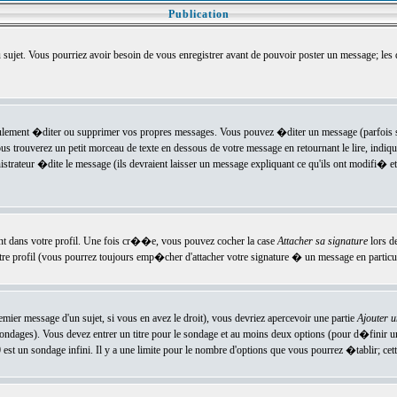
Publication
u sujet. Vous pourriez avoir besoin de vous enregistrer avant de pouvoir poster un message; les
ement �diter ou supprimer vos propres messages. Vous pouvez �diter un message (parfois se
verez un petit morceau de texte en dessous de votre message en retournant le lire, indiquan
ateur �dite le message (ils devraient laisser un message expliquant ce qu'ils ont modifi� et 
nt dans votre profil. Une fois cr��e, vous pouvez cocher la case
Attacher sa signature
lors d
e profil (vous pourrez toujours emp�cher d'attacher votre signature � un message en particuli
ier message d'un sujet, si vous en avez le droit), vous devriez apercevoir une partie
Ajouter 
sondages). Vous devez entrer un titre pour le sondage et au moins deux options (pour d�finir 
t un sondage infini. Il y a une limite pour le nombre d'options que vous pourrez �tablir; cette