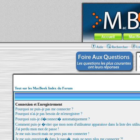
MacBook-fr.com : 100% Apple... 100% nom
Aller au contenu
-
Aller au menu 
Menu général
Accueil
MacB
Aide
Rechercher
Li
Tout sur les MacBook Index du Forum
Connexion et Enregistrement
Pourquoi ne puis-je pas me connecter ?
Pourquoi n'ai-je pas besoin de m'enregistrer ?
Pourquoi suis-je d�connect� automatiquement ?
Comment puis-je �viter que mon nom d'utilisateur apparaisse dans la liste des utilisa
J'ai perdu mon mot de passe !
Je me suis inscrit mais ne peux pas me connecter !
Je me suis enregistr� dans le pass�, mais ne peux plus me connecter ?!