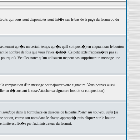
 droits qui vous sont disponibles sont list�s sur le bas de la page du forum ou du
ulement apr�s un certain temps apr�s qu'il soit post�) en cliquant sur le bouton
t le nombre de fois que vous l'avez �dit�. Ce petit texte n'appara�tra pas si
pourquoi). Veuillez noter qu'un utilisateur ne peut pas supprimer un message une
e la composition d'un message pour ajouter votre signature. Vous pouvez aussi
er en d�cochant la case Attacher sa signature lors de sa composition).
un sondage
dans le formulaire en dessous de la partie
Poster un nouveau sujet
(si
une option, entrez son nom dans le champ appropri� puis cliquez sur le bouton
 limite est fix�e par l'administrateur du forum).