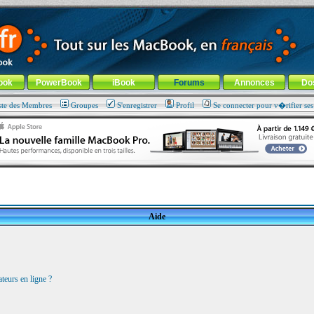
ade !
général
-
Aller au menu de la rubrique
ook
PowerBook
iBook
Forums
Annonces
Do
ste des Membres
Groupes
S'enregistrer
Profil
Se connecter pour v�rifier se
Aide
teurs en ligne ?