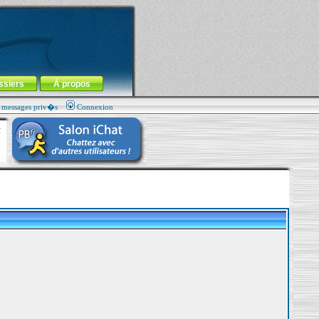
ssiers
À propos
s messages priv�s
Connexion