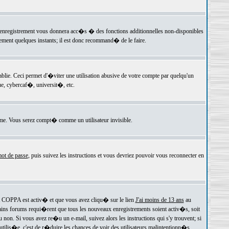
 l'enregistrement vous donnera acc�s � des fonctions additionnelles non-disponibles
lement quelques instants; il est donc recommand� de le faire.
e. Ceci permet d'�viter une utilisation abusive de votre compte par quelqu'un
e, cybercaf�, universit�, etc.
e. Vous serez compt� comme un utilisateur invisible.
ot de passe
, puis suivez les instructions et vous devriez pouvoir vous reconnecter en
rt COPPA est activ� et que vous avez cliqu� sur le lien
J'ai moins de 13 ans
au
tains forums requi�rent que tous les nouveaux enregistrements soient activ�s, soit
on. Si vous avez re�u un e-mail, suivez alors les instructions qui s'y trouvent; si
 utilis�e, c'est de r�duire les chances de voir des utilisateurs malintentionn�s