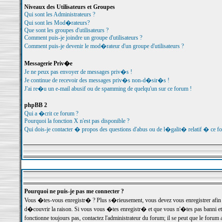
Niveaux des Utilisateurs et Groupes
Qui sont les Administrateurs ?
Qui sont les Mod�rateurs?
Que sont les groupes d'utilisateurs ?
Comment puis-je joindre un groupe d'utilisateurs ?
Comment puis-je devenir le mod�rateur d'un groupe d'utilisateurs ?
Messagerie Priv�e
Je ne peux pas envoyer de messages priv�s !
Je continue de recevoir des messages priv�s non-d�sir�s !
J'ai re�u un e-mail abusif ou de spamming de quelqu'un sur ce forum !
phpBB 2
Qui a �crit ce forum ?
Pourquoi la fonction X n'est pas disponible ?
Qui dois-je contacter � propos des questions d'abus ou de l�galit� relatif � ce f
Pourquoi ne puis-je pas me connecter ?
Vous �tes-vous enregistr� ? Plus s�rieusement, vous devez vous enregistrer afin d
d�couvrir la raison. Si vous vous �tes enregistr� et que vous n'�tes pas banni et
fonctionne toujours pas, contactez l'administrateur du forum; il se peut que le for