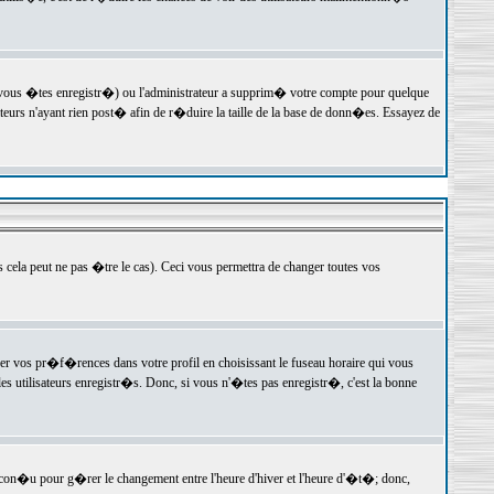
 vous �tes enregistr�) ou l'administrateur a supprim� votre compte pour quelque
teurs n'ayant rien post� afin de r�duire la taille de la base de donn�es. Essayez de
ela peut ne pas �tre le cas). Ceci vous permettra de changer toutes vos
ger vos pr�f�rences dans votre profil en choisissant le fuseau horaire qui vous
es utilisateurs enregistr�s. Donc, si vous n'�tes pas enregistr�, c'est la bonne
 con�u pour g�rer le changement entre l'heure d'hiver et l'heure d'�t�; donc,