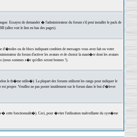
langue. Essayez de demander � l'administrateur du forum s'il peut installer le pack de
 (allez voir le lien en bas des pages).
e d'�toiles ou de blocs indiquant combien de messages vous avez fait ou votre
istrateur du forum d'activer les avatars et de choisir la mani�re dont les avatars
ons (nous sommes s�r qu'elles seront bonnes !).
elon le th�me utilis�). La plupart des forums utilisent les rangs pour indiquer le
est propre. Veuillez ne pas poster inutilement sur le forum dans le but d'�lever
v� cette fonctionnalit�). Ceci, pour �viter l'utilisation malveillante du syst�me