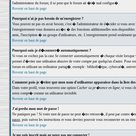
l'administrateur du forum; il se peut que le forum ait �t� mal configur�.
Revenir en haut de page
Pourquoi n'ai-je pas besoin de m'enregistrer ?
Vous pouvez ne pas en avoir besoin; c'est � l'administrateur de d�cider si vous avez 
l'enregistrement vous donnera acc�s � des fonctions additionnelles non-disponibles p
amis, l'inscription � un groupe d'utilisateurs, etc. L'enregistrement prend seulement q
Revenir en haut de page
Pourquoi suis-je d�connect� automatiquement ?
Si vous ne cochez pas la case
Se connecter automatiquement � chaque visite
lorsque 
permet d'�viter une utilisation abusive de votre compte par quelqu'un d'autre. Pour 
forum en utilisant un ordinateur partag�, exemple : biblioth�que, cybercaf�, univers
Revenir en haut de page
Comment puis-je �viter que mon nom d'utilisateur apparaisse dans la liste des u
Dans votre profil, vous trouverez une option
Cacher sa pr�sence en ligne
; si vous c
serez compt� comme un utilisateur invisible.
Revenir en haut de page
J'ai perdu mon mot de passe !
Ne paniquez pas ! Si votre mot de passe ne peut �tre retrouv�, il peut par contre �tre
passe
, puis suivez les instructions et vous devriez pouvoir vous reconnecter en un rien
Revenir en haut de page
Je me suis inscrit mais ne peux pas me connecter !