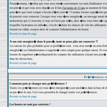
Premi�rement, v�rifiez que vous avez entr� correctement vos nom d'utilisateur et mo
est activ� et que vous avez cliqu� sur le lien
J'ai moins de 13 ans
au moment de l'enre
peut-�tre que votre compte a besoin d'�tre activ� ? Certains forums requi�rent que 
de pouvoir vous connecter. Lorsque vous vous �tes enregistr�, un message aurait d� v
instructions qui s'y trouvent; si vous ne l'avez pas re�u, alors �tes-vous bien s�r que
lesquelles l'activation est utilis�e, c'est de r�duire les chances de voir des utilis
fournie est valide, essayez alors de contacter l'administrateur du forum.
Revenir en haut de page
Je me suis enregistr� dans le pass�, mais ne peux plus me connecter ?!
Les raisons les plus probables pour ce probl�me sont : vous avez entr� un nom d'ut
enregistr�) ou l'administrateur a supprim� votre compte pour quelque raison. Si vous 
forums de supprimer p�riodiquement les comptes des utilisateurs n'ayant rien post� a
dans les discussions.
Revenir en haut de page
Pr�f�rences et
Comment puis-je changer mes pr�f�rences ?
Toutes vos pr�f�rences (si vous �tes enregistr�) sont stock�es dans la base de don
ne pas �tre le cas). Ceci vous permettra de changer toutes vos pr�f�rences.
Revenir en haut de page
Les heures ne sont pas correctes !