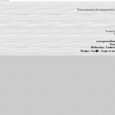
Pour soutenir le développement du
Powered b
T
www.powerboo
Vers
Rédaction :
Ludovi
Design :
Ga�l
- Logo et te
Informations :
PowerBook
-
MacBook Pro
-
i