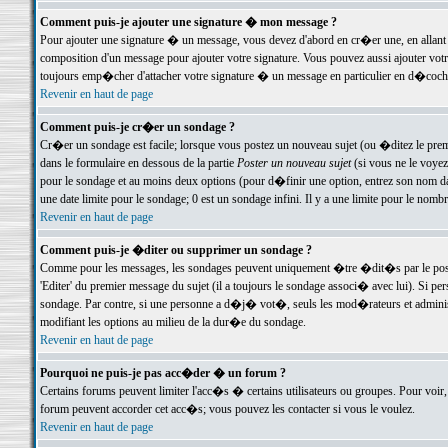
Comment puis-je ajouter une signature � mon message ?
Pour ajouter une signature � un message, vous devez d'abord en cr�er une, en allant
composition d'un message pour ajouter votre signature. Vous pouvez aussi ajouter vot
toujours emp�cher d'attacher votre signature � un message en particulier en d�cochan
Revenir en haut de page
Comment puis-je cr�er un sondage ?
Cr�er un sondage est facile; lorsque vous postez un nouveau sujet (ou �ditez le premie
dans le formulaire en dessous de la partie
Poster un nouveau sujet
(si vous ne le voyez
pour le sondage et au moins deux options (pour d�finir une option, entrez son nom d
une date limite pour le sondage; 0 est un sondage infini. Il y a une limite pour le nomb
Revenir en haut de page
Comment puis-je �diter ou supprimer un sondage ?
Comme pour les messages, les sondages peuvent uniquement �tre �dit�s par le poste
'Editer' du premier message du sujet (il a toujours le sondage associ� avec lui). Si 
sondage. Par contre, si une personne a d�j� vot�, seuls les mod�rateurs et administ
modifiant les options au milieu de la dur�e du sondage.
Revenir en haut de page
Pourquoi ne puis-je pas acc�der � un forum ?
Certains forums peuvent limiter l'acc�s � certains utilisateurs ou groupes. Pour voir, 
forum peuvent accorder cet acc�s; vous pouvez les contacter si vous le voulez.
Revenir en haut de page