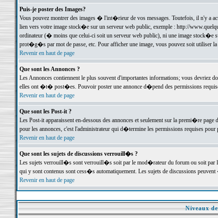
Puis-je poster des Images?
Vous pouvez montrer des images � l'int�rieur de vos messages. Toutefois, il n'y a 
lien vers votre image stock�e sur un serveur web public, exemple : http://www.quelq
ordinateur (� moins que celui-ci soit un serveur web public), ni une image stock�e su
prot�g�s par mot de passe, etc. Pour afficher une image, vous pouvez soit utiliser 
Revenir en haut de page
Que sont les Annonces ?
Les Annonces contiennent le plus souvent d'importantes informations; vous devriez d
elles ont �t� post�es. Pouvoir poster une annonce d�pend des permissions requises;
Revenir en haut de page
Que sont les Post-it ?
Les Post-it apparaissent en-dessous des annonces et seulement sur la premi�re page 
pour les annonces, c'est l'administrateur qui d�termine les permissions requises pour 
Revenir en haut de page
Que sont les sujets de discussions verrouill�s ?
Les sujets verrouill�s sont verrouill�s soit par le mod�rateur du forum ou soit par 
qui y sont contenus sont cess�s automatiquement. Les sujets de discussions peuvent 
Revenir en haut de page
Niveaux de