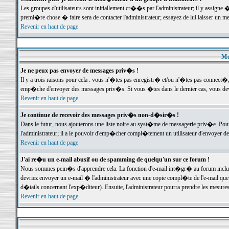
Les groupes d'utilisateurs sont initiallement cr��s par l'administrateur; il y assign
premi�re chose � faire sera de contacter l'administrateur; essayez de lui laisser un 
Revenir en haut de page
Me
Je ne peux pas envoyer de messages priv�s !
Il y a trois raisons pour cela : vous n'�tes pas enregistr� et/ou n'�tes pas connect�
emp�che d'envoyer des messages priv�s. Si vous �tes dans le dernier cas, vous devr
Revenir en haut de page
Je continue de recevoir des messages priv�s non-d�sir�s !
Dans le futur, nous ajouterons une liste noire au syst�me de messagerie priv�e. P
l'administrateur; il a le pouvoir d'emp�cher compl�tement un utilisateur d'envoyer 
Revenir en haut de page
J'ai re�u un e-mail abusif ou de spamming de quelqu'un sur ce forum !
Nous sommes pein�s d'apprendre cela. La fonction d'e-mail int�gr� au forum inclut d
devriez envoyer un e-mail � l'administrateur avec une copie compl�te de l'e-mail que v
d�tails concernant l'exp�diteur). Ensuite, l'administrateur pourra prendre les mesure
Revenir en haut de page