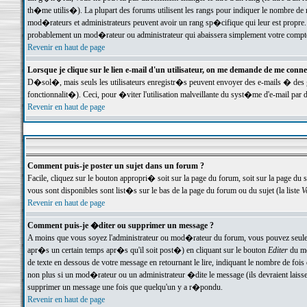
th�me utilis�). La plupart des forums utilisent les rangs pour indiquer le nombre de m
mod�rateurs et administrateurs peuvent avoir un rang sp�cifique qui leur est propre. 
probablement un mod�rateur ou administrateur qui abaissera simplement votre compte
Revenir en haut de page
Lorsque je clique sur le lien e-mail d'un utilisateur, on me demande de me conne
D�sol�, mais seuls les utilisateurs enregistr�s peuvent envoyer des e-mails � des ge
fonctionnalit�). Ceci, pour �viter l'utilisation malveillante du syst�me d'e-mail par 
Revenir en haut de page
Comment puis-je poster un sujet dans un forum ?
Facile, cliquez sur le bouton appropri� soit sur la page du forum, soit sur la page du 
vous sont disponibles sont list�s sur le bas de la page du forum ou du sujet (la liste
V
Revenir en haut de page
Comment puis-je �diter ou supprimer un message ?
A moins que vous soyez l'administrateur ou mod�rateur du forum, vous pouvez seul
apr�s un certain temps apr�s qu'il soit post�) en cliquant sur le bouton
Editer
du me
de texte en dessous de votre message en retournant le lire, indiquant le nombre de fo
non plus si un mod�rateur ou un administrateur �dite le message (ils devraient laisser
supprimer un message une fois que quelqu'un y a r�pondu.
Revenir en haut de page