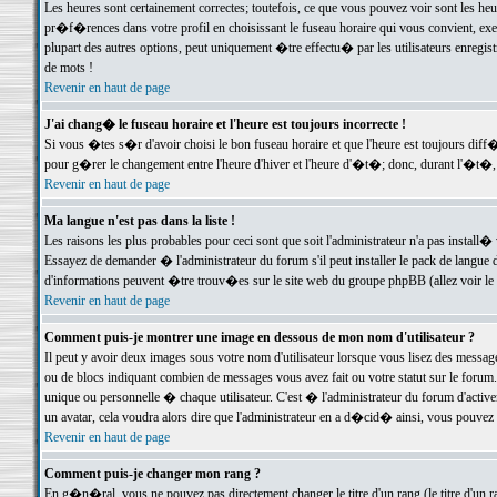
Les heures sont certainement correctes; toutefois, ce que vous pouvez voir sont les he
pr�f�rences dans votre profil en choisissant le fuseau horaire qui vous convient, exe
plupart des autres options, peut uniquement �tre effectu� par les utilisateurs enregis
de mots !
Revenir en haut de page
J'ai chang� le fuseau horaire et l'heure est toujours incorrecte !
Si vous �tes s�r d'avoir choisi le bon fuseau horaire et que l'heure est toujours d
pour g�rer le changement entre l'heure d'hiver et l'heure d'�t�; donc, durant l'�t�,
Revenir en haut de page
Ma langue n'est pas dans la liste !
Les raisons les plus probables pour ceci sont que soit l'administrateur n'a pas install�
Essayez de demander � l'administrateur du forum s'il peut installer le pack de langue d
d'informations peuvent �tre trouv�es sur le site web du groupe phpBB (allez voir le l
Revenir en haut de page
Comment puis-je montrer une image en dessous de mon nom d'utilisateur ?
Il peut y avoir deux images sous votre nom d'utilisateur lorsque vous lisez des mess
ou de blocs indiquant combien de messages vous avez fait ou votre statut sur le for
unique ou personnelle � chaque utilisateur. C'est � l'administrateur du forum d'activer
un avatar, cela voudra alors dire que l'administrateur en a d�cid� ainsi, vous pouvez
Revenir en haut de page
Comment puis-je changer mon rang ?
En g�n�ral, vous ne pouvez pas directement changer le titre d'un rang (le titre d'un ra