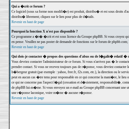
Qui a �crit ce forum ?
Ce logiciel (sous sa forme non modifi�e) est produit, distribu� et est sous droits d'a
distribu� librement; cliquez sur le lien pour plus de d�tails.
Revenir en haut de page
Pourquoi la fonction X n'est pas disponible ?
Ce programme a �t� �crit et est sous licence du Groupe phpBB. Si vous croyez qu'un
en pense. Veuillez ne pas poster de demande de fonctions sur le forum de phpbb.com; 
Revenir en haut de page
Qui dois-je contacter � propos des questions d'abus ou de l�galit� relatif � 
Vous devriez contacter l'administrateur de ce forum. Si vous n'arrivez pas � le conta
prendre contact. Si vous ne recevez toujours pas de r�ponse, vous devriez contacter 
h�bergeur gratuit (par exemple : yahoo, free.fr, f2s.com, etc.), la direction ou le se
peut en aucun cas �tre tenu pour responsable en ce qui concerne la mani�re, le lieu ou 
ce qui ne concerne pas l'aspect l�gal (cessation et d�sistement, responsabilit�, comm
de phpBB lui-m�me. Si vous envoyez un e-mail au Groupe phpBB concernant une utili
une r�ponse laconique, voire m�me � aucune r�ponse.
Revenir en haut de page