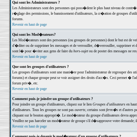
Qui sont les Administrateurs ?
Les Administrateurs sont des personnes qui poss�dent le plus haut niveau de contr�le 
r�glage des permissions, le bannissement d'utilisateurs, la cr�ation de groupes d'uti
forums.
Revenir en haut de page
Qui sont les Mod�rateurs?
Les Mod�rateurs sont des personnes (ou groupes de personnes) dont le but est de veil
d'�diter ou de supprimer les messages et de verrouiller, d�verrouiller, supprimer 
sont l� pour �viter aux gens de faire du
hors-sujet
ou de poster des messages ne res
Revenir en haut de page
Que sont les groupes d'utilisateurs ?
Les groupes d'utilisateurs sont une mani�re pour l'administrateur de regrouper des util
forums) et chaque groupe peut se voir assigner des droits d'acc�s. Ceci permet � 
forum priv�, etc.
Revenir en haut de page
Comment puis-je joindre un groupe d'utilisateurs ?
Pour joindre un groupe d'utilisateurs, cliquez sur le lien
Groupes d'utilisateurs
en haut
d'utilisateurs. Tous les groupes ne sont pas
ouverts
; certains sont
ferm�s
et d'autres p
cliquant sur le bouton appropri�. Le mod�rateur du groupe d'utilisateurs devra appro
Veuillez ne pas harceler un mod�rateur de groupe s'il d�sapprouve votre demande; il 
Revenir en haut de page
Comment puis-je devenir le mod�rateur d'un groupe d'utilisateurs ?