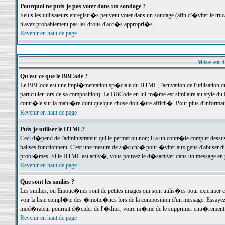
Pourquoi ne puis-je pas voter dans un sondage ?
Seuls les utilisateurs enregistr�s peuvent voter dans un sondage (afin d'�viter le tr
n'avez probablement pas les droits d'acc�s appropri�s.
Revenir en haut de page
Mise en f
Qu'est-ce que le BBCode ?
Le BBCode est une impl�mentation sp�ciale du HTML; l'activation de l'utilisation 
particulier lors de sa composition). Le BBCode en lui-m�me est similaire au style du H
contr�le sur la mani�re dont quelque chose doit �tre affich�. Pour plus d'information
Revenir en haut de page
Puis-je utiliser le HTML?
Ceci d�pend de l'administrateur qui le permet ou non; il a un contr�le complet dessu
balises fonctionnent. C'est une mesure de
s�curit�
pour �viter aux gens d'abuser du 
probl�mes. Si le HTML est activ�, vous pouvez le d�sactiver dans un message en par
Revenir en haut de page
Que sont les smilies ?
Les smilies, ou Emotic�nes sont de petites images qui sont utilis�es pour exprimer certa
voir la liste compl�te des �motic�nes lors de la composition d'un message. Essayez de 
mod�rateur pourrait d�cider de l'�diter, voire m�me de le supprimer enti�rement
Revenir en haut de page