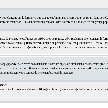
.
l� votre langage sur le forum, ou que soit quelqu'un n'a pas encore traduit ce forum dans votre 
e nouvelle traduction. Plus d'informations peuvent �tre trouv�es sur le site web du groupe phpBB
ssages. La premi�re est l'image associ�e avec votre rang, g�n�ralement elles prennent la form
omm�e avatar, qui est g�n�ralement unique ou personnelle � chaque utilisateur. C'est � l'admin
 que l'administrateur en a d�cid� ainsi, vous pouvez le contacter pour lui en demander les rais
rang appara�t sous votre nom d'utilisateur dans les sujets de discussions et dans votre profil s
teurs, exemple : les mod�rateurs et administrateurs peuvent avoir un rang sp�cifique qui leur 
sera simplement votre compte de votre nombre total de messages.
ecter !
gens via le formulaire d'e-mail int�gr� au forum (dans le cas o� l'administrateur aurait acti