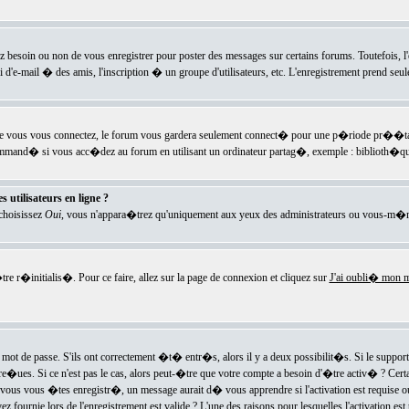
ez besoin ou non de vous enregistrer pour poster des messages sur certains forums. Toutefois,
i d'e-mail � des amis, l'inscription � un groupe d'utilisateurs, etc. L'enregistrement prend seu
e vous vous connectez, le forum vous gardera seulement connect� pour une p�riode pr��tabli
ecommand� si vous acc�dez au forum en utilisant un ordinateur partag�, exemple : biblioth�qu
 utilisateurs en ligne ?
 choisissez
Oui
, vous n'appara�trez qu'uniquement aux yeux des administrateurs ou vous-m�m
re r�initialis�. Pour ce faire, allez sur la page de connexion et cliquez sur
J'ai oubli� mon m
mot de passe. S'ils ont correctement �t� entr�s, alors il y a deux possibilit�s. Si le suppo
 re�ues. Si ce n'est pas le cas, alors peut-�tre que votre compte a besoin d'�tre activ� ? Cer
ous vous �tes enregistr�, un message aurait d� vous apprendre si l'activation est requise ou n
fournie lors de l'enregistrement est valide ? L'une des raisons pour lesquelles l'activation est