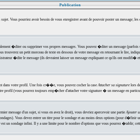
Publication
u sujet. Vous pourriez avoir besoin de vous enregistrer avant de pouvoir poster un message; les
ement �diter ou supprimer vos propres messages. Vous pouvez �diter un message (parfois se
verez un petit morceau de texte en dessous de votre message en retournant le lire, indiquan
ateur �dite le message (ils devraient laisser un message expliquant ce qu'ils ont modifi� et 
nt dans votre profil. Une fois cr��e, vous pouvez cocher la case
Attacher sa signature
lors d
e profil (vous pourrez toujours emp�cher d'attacher votre signature � un message en particuli
ier message d'un sujet, si vous en avez le droit), vous devriez apercevoir une partie
Ajouter 
sondages). Vous devez entrer un titre pour le sondage et au moins deux options (pour d�finir 
t un sondage infini. Il y a une limite pour le nombre d'options que vous pourrez �tablir; cette