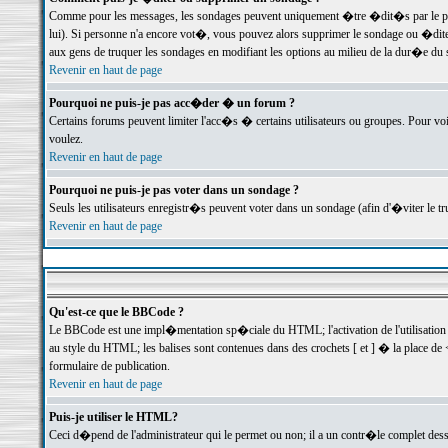
Comme pour les messages, les sondages peuvent uniquement �tre �dit�s par le poste
lui). Si personne n'a encore vot�, vous pouvez alors supprimer le sondage ou �dite
aux gens de truquer les sondages en modifiant les options au milieu de la dur�e du
Revenir en haut de page
Pourquoi ne puis-je pas acc�der � un forum ?
Certains forums peuvent limiter l'acc�s � certains utilisateurs ou groupes. Pour voi
voulez.
Revenir en haut de page
Pourquoi ne puis-je pas voter dans un sondage ?
Seuls les utilisateurs enregistr�s peuvent voter dans un sondage (afin d'�viter le 
Revenir en haut de page
Qu'est-ce que le BBCode ?
Le BBCode est une impl�mentation sp�ciale du HTML; l'activation de l'utilisation
au style du HTML; les balises sont contenues dans des crochets [ et ] � la place de 
formulaire de publication.
Revenir en haut de page
Puis-je utiliser le HTML?
Ceci d�pend de l'administrateur qui le permet ou non; il a un contr�le complet des