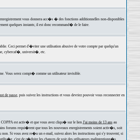
 l'enregistrement vous donnera acc�s � des fonctions additionnelles non-disponibles
lement quelques instants; il est donc recommand� de le faire.
e. Ceci permet d'�viter une utilisation abusive de votre compte par quelqu'un
e, cybercaf�, universit�, etc.
e. Vous serez compt� comme un utilisateur invisible.
ot de passe
, puis suivez les instructions et vous devriez pouvoir vous reconnecter en
rt COPPA est activ� et que vous avez cliqu� sur le lien
J'ai moins de 13 ans
au
tains forums requi�rent que tous les nouveaux enregistrements soient activ�s, soit
on. Si vous avez re�u un e-mail, suivez alors les instructions qui s'y trouvent; si
 utilis�e, c'est de r�duire les chances de voir des utilisateurs malintentionn�s