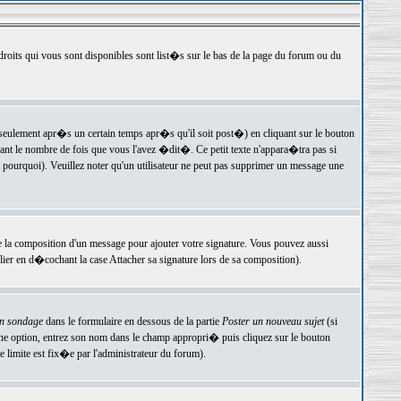
 droits qui vous sont disponibles sont list�s sur le bas de la page du forum ou du
ulement apr�s un certain temps apr�s qu'il soit post�) en cliquant sur le bouton
t le nombre de fois que vous l'avez �dit�. Ce petit texte n'appara�tra pas si
pourquoi). Veuillez noter qu'un utilisateur ne peut pas supprimer un message une
e la composition d'un message pour ajouter votre signature. Vous pouvez aussi
er en d�cochant la case Attacher sa signature lors de sa composition).
un sondage
dans le formulaire en dessous de la partie
Poster un nouveau sujet
(si
une option, entrez son nom dans le champ appropri� puis cliquez sur le bouton
 limite est fix�e par l'administrateur du forum).