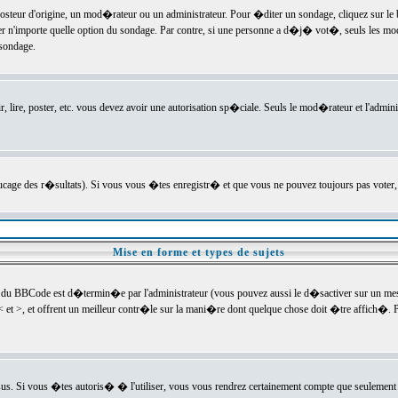
ur d'origine, un mod�rateur ou un administrateur. Pour �diter un sondage, cliquez sur le bou
r n'importe quelle option du sondage. Par contre, si une personne a d�j� vot�, seuls les mod
 sondage.
r, lire, poster, etc. vous devez avoir une autorisation sp�ciale. Seuls le mod�rateur et l'admin
trucage des r�sultats). Si vous vous �tes enregistr� et que vous ne pouvez toujours pas voter
Mise en forme et types de sujets
 du BBCode est d�termin�e par l'administrateur (vous pouvez aussi le d�sactiver sur un mess
< et >, et offrent un meilleur contr�le sur la mani�re dont quelque chose doit �tre affich�. Po
sus. Si vous �tes autoris� � l'utiliser, vous vous rendrez certainement compte que seulement 