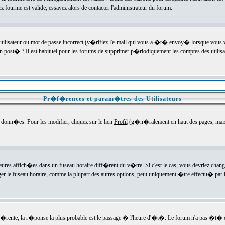
ournie est valide, essayez alors de contacter l'administrateur du forum.
utilisateur ou mot de passe incorrect (v�rifiez l'e-mail qui vous a �t� envoy� lorsque vous
en post� ? Il est habituel pour les forums de supprimer p�riodiquement les comptes des utilisa
Pr�f�rences et param�tres des Utilisateurs
onn�es. Pour les modifier, cliquez sur le lien
Profil
(g�n�ralement en haut des pages, mais c
heures affich�es dans un fuseau horaire diff�rent du v�tre. Si c'est le cas, vous devriez chan
er le fuseau horaire, comme la plupart des autres options, peut uniquement �tre effectu� par l
diff�rente, la r�ponse la plus probable est le passage � l'heure d'�t�. Le forum n'a pas �t�