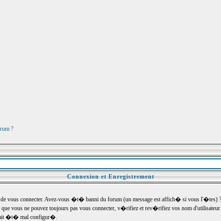
orum ?
Connexion et Enregistrement
e vous connecter. Avez-vous �t� banni du forum (un message est affich� si vous l'�tes) ? Si
 que vous ne pouvez toujours pas vous connecter, v�rifiez et rev�rifiez vos nom d'utilisateu
um ait �t� mal configur�.