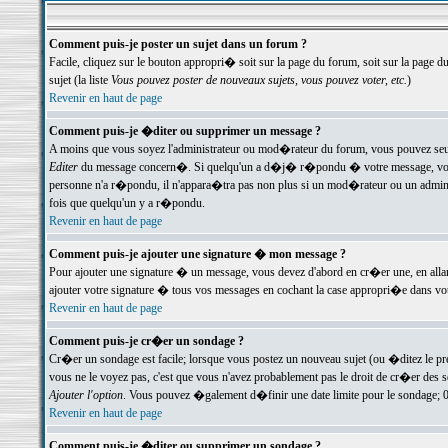
Comment puis-je poster un sujet dans un forum ?
Facile, cliquez sur le bouton appropri� soit sur la page du forum, soit sur la page d
sujet (la liste
Vous pouvez poster de nouveaux sujets, vous pouvez voter, etc.
)
Revenir en haut de page
Comment puis-je �diter ou supprimer un message ?
A moins que vous soyez l'administrateur ou mod�rateur du forum, vous pouvez seul
Editer
du message concern�. Si quelqu'un a d�j� r�pondu � votre message, vous trou
personne n'a r�pondu, il n'appara�tra pas non plus si un mod�rateur ou un administr
fois que quelqu'un y a r�pondu.
Revenir en haut de page
Comment puis-je ajouter une signature � mon message ?
Pour ajouter une signature � un message, vous devez d'abord en cr�er une, en alla
ajouter votre signature � tous vos messages en cochant la case appropri�e dans votr
Revenir en haut de page
Comment puis-je cr�er un sondage ?
Cr�er un sondage est facile; lorsque vous postez un nouveau sujet (ou �ditez le prem
vous ne le voyez pas, c'est que vous n'avez probablement pas le droit de cr�er des 
Ajouter l'option
. Vous pouvez �galement d�finir une date limite pour le sondage; 0 es
Revenir en haut de page
Comment puis-je �diter ou supprimer un sondage ?