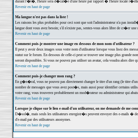
durant l'�t�, l'heure sera d�cal�e d'une heure par rapport � l'heure locale r�elle
Revenir en haut de page
Ma langue n'est pas dans la liste !
Les raisons les plus probables pour ceci sont que soit l'administrateur n'a pas instal
langue dont vous avez besoin; s'il n'existe pas, sentez-vous alors libre de cr�er un
Revenir en haut de page
Comment puis-je montrer une image en dessous de mon nom d'utilisateur ?
Il peut y avoir deux images sous votre nom d'utilisateur lorsque vous lisez des me
statut sur le forum. En dessous de celle-ci peut se trouver une image plus grande n
seront disponibles. Si vous ne pouvez pas utiliser un avatar, cela voudra alors dire
Revenir en haut de page
Comment puis-je changer mon rang ?
En g�n�ral, vous ne pouvez pas directement changer le titre d'un rang (le titre d'un 
nombre de messages que vous avez post�s, mais aussi pour identifier certains utilisa
votre rang; vous trouverez probablement un mod�rateur ou administrateur qui abais
Revenir en haut de page
Lorsque je clique sur le lien e-mail d'un utilisateur, on me demande de me conn
D�sol�, mais seuls les utilisateurs enregistr�s peuvent envoyer des e-mails � des 
d'e-mail par des utilisateurs anonymes.
Revenir en haut de page