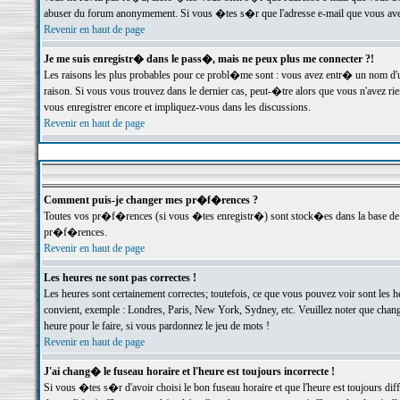
abuser du forum anonymement. Si vous �tes s�r que l'adresse e-mail que vous avez f
Revenir en haut de page
Je me suis enregistr� dans le pass�, mais ne peux plus me connecter ?!
Les raisons les plus probables pour ce probl�me sont : vous avez entr� un nom d'
raison. Si vous vous trouvez dans le dernier cas, peut-�tre alors que vous n'avez ri
vous enregistrer encore et impliquez-vous dans les discussions.
Revenir en haut de page
Comment puis-je changer mes pr�f�rences ?
Toutes vos pr�f�rences (si vous �tes enregistr�) sont stock�es dans la base de d
pr�f�rences.
Revenir en haut de page
Les heures ne sont pas correctes !
Les heures sont certainement correctes; toutefois, ce que vous pouvez voir sont les 
convient, exemple : Londres, Paris, New York, Sydney, etc. Veuillez noter que chang
heure pour le faire, si vous pardonnez le jeu de mots !
Revenir en haut de page
J'ai chang� le fuseau horaire et l'heure est toujours incorrecte !
Si vous �tes s�r d'avoir choisi le bon fuseau horaire et que l'heure est toujours 