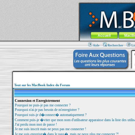
MacBook-fr.com : 100% Apple... 100% nom
Aller au contenu
-
Aller au menu 
Menu général
Accueil
MacB
Aide
Rechercher
Li
Tout sur les MacBook Index du Forum
Connexion et Enregistrement
Pourquoi ne puis-je pas me connecter ?
Pourquoi n'ai-je pas besoin de m'enregistrer ?
Pourquoi suis-je d�connect� automatiquement ?
Comment puis-je �viter que mon nom d'utilisateur apparaisse dans la liste des utilisa
J'ai perdu mon mot de passe !
Je me suis inscrit mais ne peux pas me connecter !
Je me suis enregistr� dans le pass�, mais ne peux plus me connecter ?!