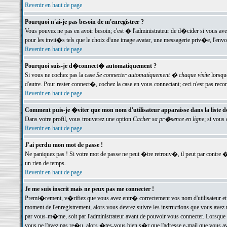
Revenir en haut de page
Pourquoi n'ai-je pas besoin de m'enregistrer ?
Vous pouvez ne pas en avoir besoin; c'est � l'administrateur de d�cider si vous av
pour les invit�s tels que le choix d'une image avatar, une messagerie priv�e, l'envo
Revenir en haut de page
Pourquoi suis-je d�connect� automatiquement ?
Si vous ne cochez pas la case
Se connecter automatiquement � chaque visite
lorsqu
d'autre. Pour rester connect�, cochez la case en vous connectant; ceci n'est pas r
Revenir en haut de page
Comment puis-je �viter que mon nom d'utilisateur apparaisse dans la liste des
Dans votre profil, vous trouverez une option
Cacher sa pr�sence en ligne
; si vous
Revenir en haut de page
J'ai perdu mon mot de passe !
Ne paniquez pas ! Si votre mot de passe ne peut �tre retrouv�, il peut par contre �t
un rien de temps.
Revenir en haut de page
Je me suis inscrit mais ne peux pas me connecter !
Premi�rement, v�rifiez que vous avez entr� correctement vos nom d'utilisateur et 
moment de l'enregistrement, alors vous devrez suivre les instructions que vous avez
par vous-m�me, soit par l'administrateur avant de pouvoir vous connecter. Lorsque v
vous ne l'avez pas re�u, alors �tes-vous bien s�r que l'adresse e-mail que vous avez 