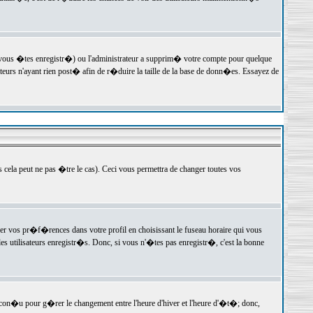
 vous �tes enregistr�) ou l'administrateur a supprim� votre compte pour quelque
teurs n'ayant rien post� afin de r�duire la taille de la base de donn�es. Essayez de
ela peut ne pas �tre le cas). Ceci vous permettra de changer toutes vos
ger vos pr�f�rences dans votre profil en choisissant le fuseau horaire qui vous
es utilisateurs enregistr�s. Donc, si vous n'�tes pas enregistr�, c'est la bonne
 con�u pour g�rer le changement entre l'heure d'hiver et l'heure d'�t�; donc,