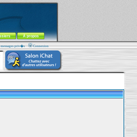
ssiers
À propos
s messages priv�s
Connexion