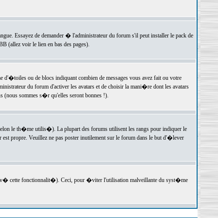
langue. Essayez de demander � l'administrateur du forum s'il peut installer le pack de
 (allez voir le lien en bas des pages).
e d'�toiles ou de blocs indiquant combien de messages vous avez fait ou votre
istrateur du forum d'activer les avatars et de choisir la mani�re dont les avatars
ons (nous sommes s�r qu'elles seront bonnes !).
elon le th�me utilis�). La plupart des forums utilisent les rangs pour indiquer le
est propre. Veuillez ne pas poster inutilement sur le forum dans le but d'�lever
v� cette fonctionnalit�). Ceci, pour �viter l'utilisation malveillante du syst�me