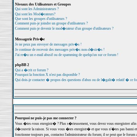
Niveaux des Utilisateurs et Groupes
Qui sont les Administrateurs ?
Qui sont les Mod�rateurs?
Que sont les groupes d'utilisateurs ?
Comment puis-je joindre un groupe d'utilisateurs ?
Comment puis-je devenir le mod�rateur d'un groupe d'utilisateurs ?
Messagerie Priv�e
Je ne peux pas envoyer de messages priv�s !
Je continue de recevoir des messages priv�s non-d�sir�s !
J'ai re�u un e-mail abusif ou de spamming de quelqu'un sur ce forum !
phpBB 2
Qui a �crit ce forum ?
Pourquoi la fonction X n'est pas disponible ?
Qui dois-je contacter � propos des questions d'abus ou de l�galit� relatif � ce f
Pourquoi ne puis-je pas me connecter ?
Vous �tes-vous enregistr� ? Plus s�rieusement, vous devez vous enregistrer afin d
d�couvrir la raison. Si vous vous �tes enregistr� et que vous n'�tes pas banni et
fonctionne toujours pas, contactez l'administrateur du forum; il se peut que le for