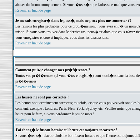
abuser du forum anonymement. Si vous �tes s�r que l'adresse e-mail que vous avez f
Revenir en haut de page
Je me suis enregistr� dans le pass�, mais ne peux plus me connecter ?!
Les raisons les plus probables pour ce probl�me sont : vous avez entr� un nom d'
raison. Si vous vous trouvez dans le dernier cas, peut-�tre alors que vous n'avez ri
vous enregistrer encore et impliquez-vous dans les discussions.
Revenir en haut de page
Comment puis-je changer mes pr�f�rences ?
Toutes vos pr�f�rences (si vous �tes enregistr�) sont stock�es dans la base de d
pr�f�rences.
Revenir en haut de page
Les heures ne sont pas correctes !
Les heures sont certainement correctes; toutefois, ce que vous pouvez voir sont les 
convient, exemple : Londres, Paris, New York, Sydney, etc. Veuillez noter que chang
heure pour le faire, si vous pardonnez le jeu de mots !
Revenir en haut de page
J'ai chang� le fuseau horaire et l'heure est toujours incorrecte !
Si vous �tes s�r d'avoir choisi le bon fuseau horaire et que l'heure est toujours 