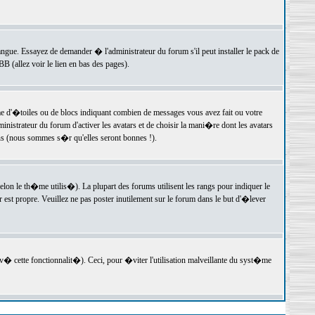
langue. Essayez de demander � l'administrateur du forum s'il peut installer le pack de
 (allez voir le lien en bas des pages).
e d'�toiles ou de blocs indiquant combien de messages vous avez fait ou votre
istrateur du forum d'activer les avatars et de choisir la mani�re dont les avatars
ons (nous sommes s�r qu'elles seront bonnes !).
elon le th�me utilis�). La plupart des forums utilisent les rangs pour indiquer le
est propre. Veuillez ne pas poster inutilement sur le forum dans le but d'�lever
v� cette fonctionnalit�). Ceci, pour �viter l'utilisation malveillante du syst�me