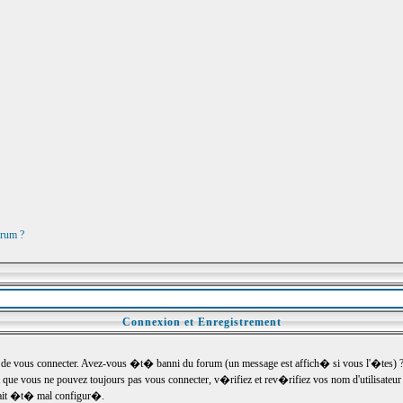
orum ?
Connexion et Enregistrement
e vous connecter. Avez-vous �t� banni du forum (un message est affich� si vous l'�tes) ? Si
 que vous ne pouvez toujours pas vous connecter, v�rifiez et rev�rifiez vos nom d'utilisateu
um ait �t� mal configur�.