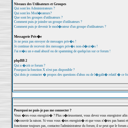
Niveaux des Utilisateurs et Groupes
Qui sont les Administrateurs ?
Qui sont les Mod�rateurs?
Que sont les groupes d'utilisateurs ?
Comment puis-je joindre un groupe d'utilisateurs ?
Comment puis-je devenir le mod�rateur d'un groupe d'utilisateurs ?
Messagerie Priv�e
Je ne peux pas envoyer de messages priv�s !
Je continue de recevoir des messages priv�s non-d�sir�s !
J'ai re�u un e-mail abusif ou de spamming de quelqu'un sur ce forum !
phpBB 2
Qui a �crit ce forum ?
Pourquoi la fonction X n'est pas disponible ?
Qui dois-je contacter � propos des questions d'abus ou de l�galit� relatif � ce f
Pourquoi ne puis-je pas me connecter ?
Vous �tes-vous enregistr� ? Plus s�rieusement, vous devez vous enregistrer afin d
d�couvrir la raison. Si vous vous �tes enregistr� et que vous n'�tes pas banni et
fonctionne toujours pas, contactez l'administrateur du forum; il se peut que le for