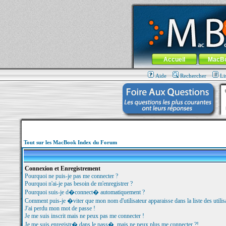
MacBook-fr.com : 100% Apple... 100% nom
Aller au contenu
-
Aller au menu 
Menu général
Accueil
MacB
Aide
Rechercher
Li
Tout sur les MacBook Index du Forum
Connexion et Enregistrement
Pourquoi ne puis-je pas me connecter ?
Pourquoi n'ai-je pas besoin de m'enregistrer ?
Pourquoi suis-je d�connect� automatiquement ?
Comment puis-je �viter que mon nom d'utilisateur apparaisse dans la liste des utilisa
J'ai perdu mon mot de passe !
Je me suis inscrit mais ne peux pas me connecter !
Je me suis enregistr� dans le pass�, mais ne peux plus me connecter ?!