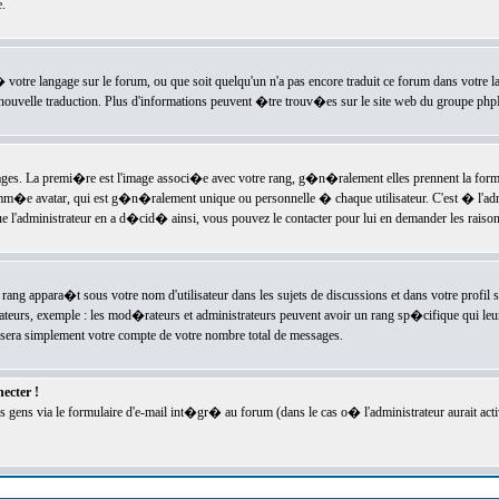
.
l� votre langage sur le forum, ou que soit quelqu'un n'a pas encore traduit ce forum dans votre 
e nouvelle traduction. Plus d'informations peuvent �tre trouv�es sur le site web du groupe phpBB
ssages. La premi�re est l'image associ�e avec votre rang, g�n�ralement elles prennent la form
omm�e avatar, qui est g�n�ralement unique ou personnelle � chaque utilisateur. C'est � l'admin
 que l'administrateur en a d�cid� ainsi, vous pouvez le contacter pour lui en demander les rais
rang appara�t sous votre nom d'utilisateur dans les sujets de discussions et dans votre profil s
teurs, exemple : les mod�rateurs et administrateurs peuvent avoir un rang sp�cifique qui leur 
sera simplement votre compte de votre nombre total de messages.
ecter !
gens via le formulaire d'e-mail int�gr� au forum (dans le cas o� l'administrateur aurait acti