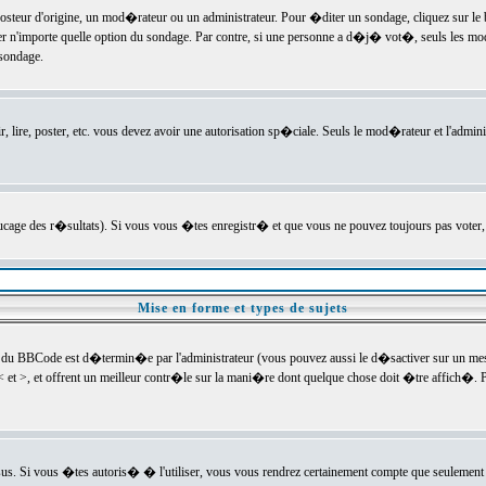
ur d'origine, un mod�rateur ou un administrateur. Pour �diter un sondage, cliquez sur le bou
r n'importe quelle option du sondage. Par contre, si une personne a d�j� vot�, seuls les mod
 sondage.
r, lire, poster, etc. vous devez avoir une autorisation sp�ciale. Seuls le mod�rateur et l'admin
trucage des r�sultats). Si vous vous �tes enregistr� et que vous ne pouvez toujours pas voter
Mise en forme et types de sujets
 du BBCode est d�termin�e par l'administrateur (vous pouvez aussi le d�sactiver sur un mess
< et >, et offrent un meilleur contr�le sur la mani�re dont quelque chose doit �tre affich�. Po
sus. Si vous �tes autoris� � l'utiliser, vous vous rendrez certainement compte que seulement 