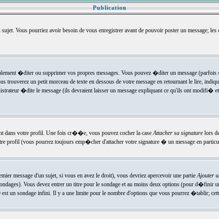
Publication
u sujet. Vous pourriez avoir besoin de vous enregistrer avant de pouvoir poster un message; les
ement �diter ou supprimer vos propres messages. Vous pouvez �diter un message (parfois se
verez un petit morceau de texte en dessous de votre message en retournant le lire, indiquan
ateur �dite le message (ils devraient laisser un message expliquant ce qu'ils ont modifi� et 
nt dans votre profil. Une fois cr��e, vous pouvez cocher la case
Attacher sa signature
lors d
e profil (vous pourrez toujours emp�cher d'attacher votre signature � un message en particuli
ier message d'un sujet, si vous en avez le droit), vous devriez apercevoir une partie
Ajouter 
sondages). Vous devez entrer un titre pour le sondage et au moins deux options (pour d�finir 
t un sondage infini. Il y a une limite pour le nombre d'options que vous pourrez �tablir; cette