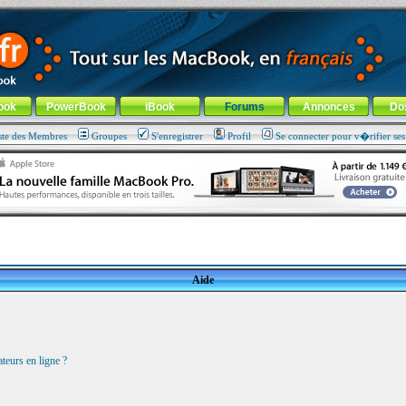
ade !
général
-
Aller au menu de la rubrique
ook
PowerBook
iBook
Forums
Annonces
Do
ste des Membres
Groupes
S'enregistrer
Profil
Se connecter pour v�rifier se
Aide
teurs en ligne ?