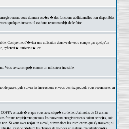
 l'enregistrement vous donnera acc�s � des fonctions additionnelles non-disponibles
lement quelques instants; il est donc recommand� de le faire.
e. Ceci permet d'�viter une utilisation abusive de votre compte par quelqu'un
e, cybercaf�, universit�, etc.
e. Vous serez compt� comme un utilisateur invisible.
ot de passe
, puis suivez les instructions et vous devriez pouvoir vous reconnecter en
rt COPPA est activ� et que vous avez cliqu� sur le lien
J'ai moins de 13 ans
au
tains forums requi�rent que tous les nouveaux enregistrements soient activ�s, soit
on. Si vous avez re�u un e-mail, suivez alors les instructions qui s'y trouvent; si
 utilis�e, c'est de r�duire les chances de voir des utilisateurs malintentionn�s