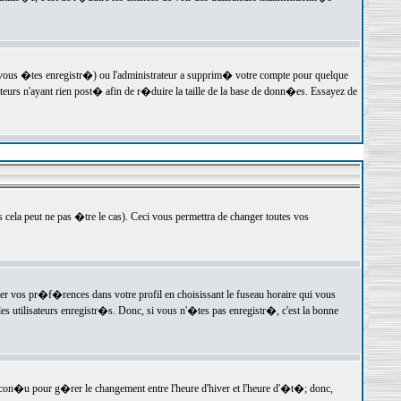
 vous �tes enregistr�) ou l'administrateur a supprim� votre compte pour quelque
teurs n'ayant rien post� afin de r�duire la taille de la base de donn�es. Essayez de
ela peut ne pas �tre le cas). Ceci vous permettra de changer toutes vos
ger vos pr�f�rences dans votre profil en choisissant le fuseau horaire qui vous
es utilisateurs enregistr�s. Donc, si vous n'�tes pas enregistr�, c'est la bonne
 con�u pour g�rer le changement entre l'heure d'hiver et l'heure d'�t�; donc,