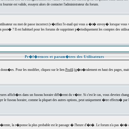
ournie est valide, essayez alors de contacter l'administrateur du forum.
utilisateur ou mot de passe incorrect (v�rifiez l'e-mail qui vous a �t� envoy� lorsque vous
en post� ? Il est habituel pour les forums de supprimer p�riodiquement les comptes des utilisa
Pr�f�rences et param�tres des Utilisateurs
onn�es. Pour les modifier, cliquez sur le lien
Profil
(g�n�ralement en haut des pages, mais c
heures affich�es dans un fuseau horaire diff�rent du v�tre. Si c'est le cas, vous devriez chan
er le fuseau horaire, comme la plupart des autres options, peut uniquement �tre effectu� par l
diff�rente, la r�ponse la plus probable est le passage � l'heure d'�t�. Le forum n'a pas �t�