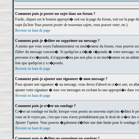
Comment puis-je poster un sujet dans un forum ?
Facile, cliquez sur le bouton appropri� soit sur la page du forum, soit sur la page d
sujet (la liste
Vous pouvez poster de nouveaux sujets, vous pouvez voter, etc.
)
Revenir en haut de page
Comment puis-je �diter ou supprimer un message ?
A moins que vous soyez l'administrateur ou mod�rateur du forum, vous pouvez seul
Editer
du message concern�. Si quelqu'un a d�j� r�pondu � votre message, vous trou
personne n'a r�pondu, il n'appara�tra pas non plus si un mod�rateur ou un administr
fois que quelqu'un y a r�pondu.
Revenir en haut de page
Comment puis-je ajouter une signature � mon message ?
Pour ajouter une signature � un message, vous devez d'abord en cr�er une, en alla
ajouter votre signature � tous vos messages en cochant la case appropri�e dans votr
Revenir en haut de page
Comment puis-je cr�er un sondage ?
Cr�er un sondage est facile; lorsque vous postez un nouveau sujet (ou �ditez le prem
vous ne le voyez pas, c'est que vous n'avez probablement pas le droit de cr�er des 
Ajouter l'option
. Vous pouvez �galement d�finir une date limite pour le sondage; 0 es
Revenir en haut de page
Comment puis-je �diter ou supprimer un sondage ?