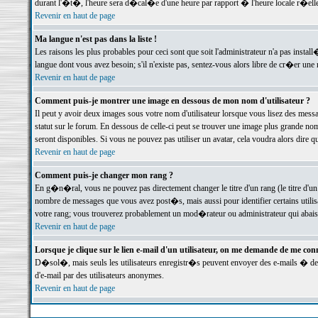
durant l'�t�, l'heure sera d�cal�e d'une heure par rapport � l'heure locale r�elle
Revenir en haut de page
Ma langue n'est pas dans la liste !
Les raisons les plus probables pour ceci sont que soit l'administrateur n'a pas instal
langue dont vous avez besoin; s'il n'existe pas, sentez-vous alors libre de cr�er un
Revenir en haut de page
Comment puis-je montrer une image en dessous de mon nom d'utilisateur ?
Il peut y avoir deux images sous votre nom d'utilisateur lorsque vous lisez des me
statut sur le forum. En dessous de celle-ci peut se trouver une image plus grande n
seront disponibles. Si vous ne pouvez pas utiliser un avatar, cela voudra alors dire
Revenir en haut de page
Comment puis-je changer mon rang ?
En g�n�ral, vous ne pouvez pas directement changer le titre d'un rang (le titre d'un 
nombre de messages que vous avez post�s, mais aussi pour identifier certains utilisa
votre rang; vous trouverez probablement un mod�rateur ou administrateur qui abais
Revenir en haut de page
Lorsque je clique sur le lien e-mail d'un utilisateur, on me demande de me conn
D�sol�, mais seuls les utilisateurs enregistr�s peuvent envoyer des e-mails � des 
d'e-mail par des utilisateurs anonymes.
Revenir en haut de page