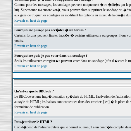
Comme pour les messages, les sondages peuvent uniquement �tre �dit�s par le poste
lui). Si personne n'a encore vot�, vous pouvez alors supprimer le sondage ou �dite
aux gens de truquer les sondages en modifiant les options au milieu de la dur�e du
Revenir en haut de page
Pourquoi ne puis-je pas acc�der � un forum ?
Certains forums peuvent limiter l'acc�s � certains utilisateurs ou groupes. Pour voi
voulez.
Revenir en haut de page
Pourquoi ne puis-je pas voter dans un sondage ?
Seuls les utilisateurs enregistr�s peuvent voter dans un sondage (afin d'�viter le 
Revenir en haut de page
Qu'est-ce que le BBCode ?
Le BBCode est une impl�mentation sp�ciale du HTML; l'activation de l'utilisation
au style du HTML; les balises sont contenues dans des crochets [ et ] � la place de 
formulaire de publication.
Revenir en haut de page
Puis-je utiliser le HTML?
Ceci d�pend de l'administrateur qui le permet ou non; il a un contr�le complet des