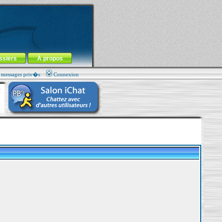
ssiers
À propos
s messages priv�s
Connexion