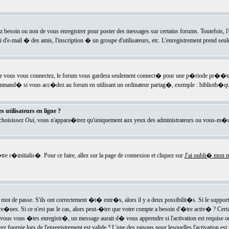
ez besoin ou non de vous enregistrer pour poster des messages sur certains forums. Toutefois,
i d'e-mail � des amis, l'inscription � un groupe d'utilisateurs, etc. L'enregistrement prend seu
e vous vous connectez, le forum vous gardera seulement connect� pour une p�riode pr��tabli
ecommand� si vous acc�dez au forum en utilisant un ordinateur partag�, exemple : biblioth�qu
 utilisateurs en ligne ?
 choisissez
Oui
, vous n'appara�trez qu'uniquement aux yeux des administrateurs ou vous-m�m
re r�initialis�. Pour ce faire, allez sur la page de connexion et cliquez sur
J'ai oubli� mon m
mot de passe. S'ils ont correctement �t� entr�s, alors il y a deux possibilit�s. Si le suppo
 re�ues. Si ce n'est pas le cas, alors peut-�tre que votre compte a besoin d'�tre activ� ? Cer
ous vous �tes enregistr�, un message aurait d� vous apprendre si l'activation est requise ou n
fournie lors de l'enregistrement est valide ? L'une des raisons pour lesquelles l'activation est