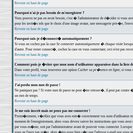
Revenir en haut de page
Pourquoi n'ai-je pas besoin de m'enregistrer ?
Vous pouvez ne pas en avoir besoin; c'est � l'administrateur de d�cider si vous av
pour les invit�s tels que le choix d'une image avatar, une messagerie priv�e, l'envo
Revenir en haut de page
Pourquoi suis-je d�connect� automatiquement ?
Si vous ne cochez pas la case
Se connecter automatiquement � chaque visite
lorsqu
d'autre. Pour rester connect�, cochez la case en vous connectant; ceci n'est pas r
Revenir en haut de page
Comment puis-je �viter que mon nom d'utilisateur apparaisse dans la liste des
Dans votre profil, vous trouverez une option
Cacher sa pr�sence en ligne
; si vous
Revenir en haut de page
J'ai perdu mon mot de passe !
Ne paniquez pas ! Si votre mot de passe ne peut �tre retrouv�, il peut par contre �t
un rien de temps.
Revenir en haut de page
Je me suis inscrit mais ne peux pas me connecter !
Premi�rement, v�rifiez que vous avez entr� correctement vos nom d'utilisateur et 
moment de l'enregistrement, alors vous devrez suivre les instructions que vous avez
par vous-m�me, soit par l'administrateur avant de pouvoir vous connecter. Lorsque v
vous ne l'avez pas re�u, alors �tes-vous bien s�r que l'adresse e-mail que vous avez 