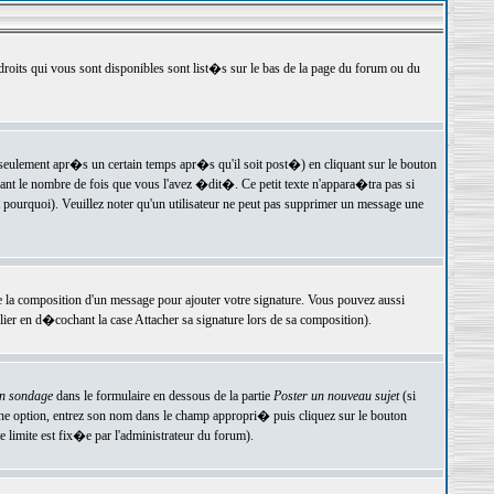
 droits qui vous sont disponibles sont list�s sur le bas de la page du forum ou du
ulement apr�s un certain temps apr�s qu'il soit post�) en cliquant sur le bouton
t le nombre de fois que vous l'avez �dit�. Ce petit texte n'appara�tra pas si
pourquoi). Veuillez noter qu'un utilisateur ne peut pas supprimer un message une
e la composition d'un message pour ajouter votre signature. Vous pouvez aussi
er en d�cochant la case Attacher sa signature lors de sa composition).
un sondage
dans le formulaire en dessous de la partie
Poster un nouveau sujet
(si
une option, entrez son nom dans le champ appropri� puis cliquez sur le bouton
 limite est fix�e par l'administrateur du forum).