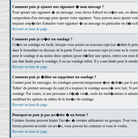
Comment puis-je ajouter une signature � mon message ?
Pour ajouter une signature � un message, vous devez d'abord en cr�er une, en allant
composition d'un message pour ajouter votre signature. Vous pouvez aussi ajouter vot
toujours emp�cher d'attacher votre signature � un message en particulier en d�cochan
Revenir en haut de page
Comment puis-je cr�er un sondage ?
Cr�er un sondage est facile; lorsque vous postez un nouveau sujet (ou �ditez le premie
dans le formulaire en dessous de la partie
Poster un nouveau sujet
(si vous ne le voyez
pour le sondage et au moins deux options (pour d�finir une option, entrez son nom d
une date limite pour le sondage; 0 est un sondage infini. Il y a une limite pour le nomb
Revenir en haut de page
Comment puis-je �diter ou supprimer un sondage ?
Comme pour les messages, les sondages peuvent uniquement �tre �dit�s par le poste
'Editer' du premier message du sujet (il a toujours le sondage associ� avec lui). Si 
sondage. Par contre, si une personne a d�j� vot�, seuls les mod�rateurs et administ
modifiant les options au milieu de la dur�e du sondage.
Revenir en haut de page
Pourquoi ne puis-je pas acc�der � un forum ?
Certains forums peuvent limiter l'acc�s � certains utilisateurs ou groupes. Pour voir, 
forum peuvent accorder cet acc�s; vous pouvez les contacter si vous le voulez.
Revenir en haut de page