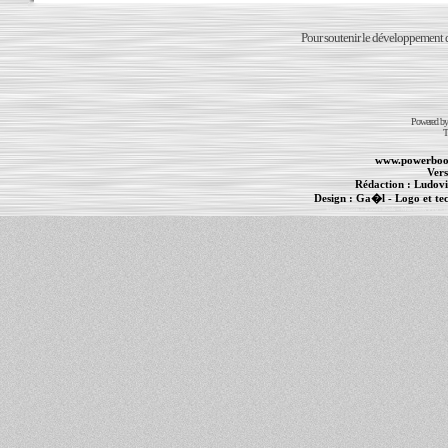
Pour soutenir le développement du
Powered b
T
www.powerboo
Vers
Rédaction :
Ludovi
Design :
Ga�l
- Logo et te
Informations :
PowerBook
-
MacBook Pro
-
i