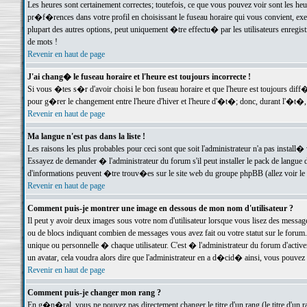
Les heures sont certainement correctes; toutefois, ce que vous pouvez voir sont les he
pr�f�rences dans votre profil en choisissant le fuseau horaire qui vous convient, exe
plupart des autres options, peut uniquement �tre effectu� par les utilisateurs enregis
de mots !
Revenir en haut de page
J'ai chang� le fuseau horaire et l'heure est toujours incorrecte !
Si vous �tes s�r d'avoir choisi le bon fuseau horaire et que l'heure est toujours d
pour g�rer le changement entre l'heure d'hiver et l'heure d'�t�; donc, durant l'�t�,
Revenir en haut de page
Ma langue n'est pas dans la liste !
Les raisons les plus probables pour ceci sont que soit l'administrateur n'a pas install�
Essayez de demander � l'administrateur du forum s'il peut installer le pack de langue d
d'informations peuvent �tre trouv�es sur le site web du groupe phpBB (allez voir le l
Revenir en haut de page
Comment puis-je montrer une image en dessous de mon nom d'utilisateur ?
Il peut y avoir deux images sous votre nom d'utilisateur lorsque vous lisez des mess
ou de blocs indiquant combien de messages vous avez fait ou votre statut sur le for
unique ou personnelle � chaque utilisateur. C'est � l'administrateur du forum d'activer
un avatar, cela voudra alors dire que l'administrateur en a d�cid� ainsi, vous pouvez
Revenir en haut de page
Comment puis-je changer mon rang ?
En g�n�ral, vous ne pouvez pas directement changer le titre d'un rang (le titre d'un ra