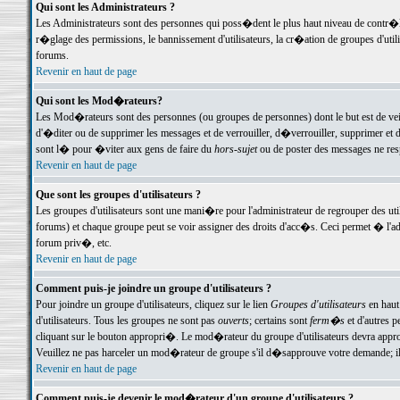
Qui sont les Administrateurs ?
Les Administrateurs sont des personnes qui poss�dent le plus haut niveau de contr�le 
r�glage des permissions, le bannissement d'utilisateurs, la cr�ation de groupes d'uti
forums.
Revenir en haut de page
Qui sont les Mod�rateurs?
Les Mod�rateurs sont des personnes (ou groupes de personnes) dont le but est de veil
d'�diter ou de supprimer les messages et de verrouiller, d�verrouiller, supprimer 
sont l� pour �viter aux gens de faire du
hors-sujet
ou de poster des messages ne res
Revenir en haut de page
Que sont les groupes d'utilisateurs ?
Les groupes d'utilisateurs sont une mani�re pour l'administrateur de regrouper des util
forums) et chaque groupe peut se voir assigner des droits d'acc�s. Ceci permet � 
forum priv�, etc.
Revenir en haut de page
Comment puis-je joindre un groupe d'utilisateurs ?
Pour joindre un groupe d'utilisateurs, cliquez sur le lien
Groupes d'utilisateurs
en haut
d'utilisateurs. Tous les groupes ne sont pas
ouverts
; certains sont
ferm�s
et d'autres p
cliquant sur le bouton appropri�. Le mod�rateur du groupe d'utilisateurs devra appro
Veuillez ne pas harceler un mod�rateur de groupe s'il d�sapprouve votre demande; il 
Revenir en haut de page
Comment puis-je devenir le mod�rateur d'un groupe d'utilisateurs ?