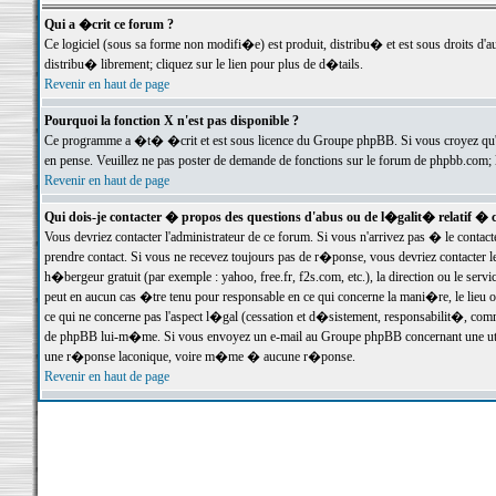
Qui a �crit ce forum ?
Ce logiciel (sous sa forme non modifi�e) est produit, distribu� et est sous droits d'a
distribu� librement; cliquez sur le lien pour plus de d�tails.
Revenir en haut de page
Pourquoi la fonction X n'est pas disponible ?
Ce programme a �t� �crit et est sous licence du Groupe phpBB. Si vous croyez qu'un
en pense. Veuillez ne pas poster de demande de fonctions sur le forum de phpbb.com; 
Revenir en haut de page
Qui dois-je contacter � propos des questions d'abus ou de l�galit� relatif � 
Vous devriez contacter l'administrateur de ce forum. Si vous n'arrivez pas � le conta
prendre contact. Si vous ne recevez toujours pas de r�ponse, vous devriez contacter 
h�bergeur gratuit (par exemple : yahoo, free.fr, f2s.com, etc.), la direction ou le se
peut en aucun cas �tre tenu pour responsable en ce qui concerne la mani�re, le lieu ou 
ce qui ne concerne pas l'aspect l�gal (cessation et d�sistement, responsabilit�, comm
de phpBB lui-m�me. Si vous envoyez un e-mail au Groupe phpBB concernant une utili
une r�ponse laconique, voire m�me � aucune r�ponse.
Revenir en haut de page