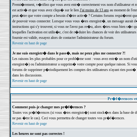
Premi�rement, v�rifiez que vous avez entr� correctement vos nom d'utilisateur et mo
est activ� et que vous avez cliqu� sur le lien
J'ai moins de 13 ans
au moment de l'enre
peut-�tre que votre compte a besoin d'�tre activ� ? Certains forums requi�rent que 
de pouvoir vous connecter. Lorsque vous vous �tes enregistr�, un message aurait d� v
instructions qui s'y trouvent; si vous ne l'avez pas re�u, alors �tes-vous bien s�r que
lesquelles l'activation est utilis�e, c'est de r�duire les chances de voir des utilis
fournie est valide, essayez alors de contacter l'administrateur du forum.
Revenir en haut de page
Je me suis enregistr� dans le pass�, mais ne peux plus me connecter ?!
Les raisons les plus probables pour ce probl�me sont : vous avez entr� un nom d'ut
enregistr�) ou l'administrateur a supprim� votre compte pour quelque raison. Si vous 
forums de supprimer p�riodiquement les comptes des utilisateurs n'ayant rien post� a
dans les discussions.
Revenir en haut de page
Pr�f�rences et
Comment puis-je changer mes pr�f�rences ?
Toutes vos pr�f�rences (si vous �tes enregistr�) sont stock�es dans la base de don
ne pas �tre le cas). Ceci vous permettra de changer toutes vos pr�f�rences.
Revenir en haut de page
Les heures ne sont pas correctes !