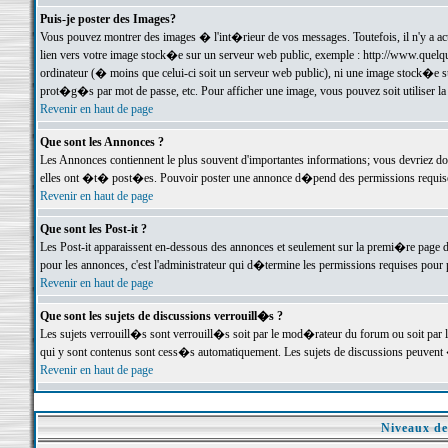
Puis-je poster des Images?
Vous pouvez montrer des images � l'int�rieur de vos messages. Toutefois, il n'y a 
lien vers votre image stock�e sur un serveur web public, exemple : http://www.quelq
ordinateur (� moins que celui-ci soit un serveur web public), ni une image stock�e su
prot�g�s par mot de passe, etc. Pour afficher une image, vous pouvez soit utiliser 
Revenir en haut de page
Que sont les Annonces ?
Les Annonces contiennent le plus souvent d'importantes informations; vous devriez d
elles ont �t� post�es. Pouvoir poster une annonce d�pend des permissions requises;
Revenir en haut de page
Que sont les Post-it ?
Les Post-it apparaissent en-dessous des annonces et seulement sur la premi�re page 
pour les annonces, c'est l'administrateur qui d�termine les permissions requises pour 
Revenir en haut de page
Que sont les sujets de discussions verrouill�s ?
Les sujets verrouill�s sont verrouill�s soit par le mod�rateur du forum ou soit par 
qui y sont contenus sont cess�s automatiquement. Les sujets de discussions peuvent 
Revenir en haut de page
Niveaux de