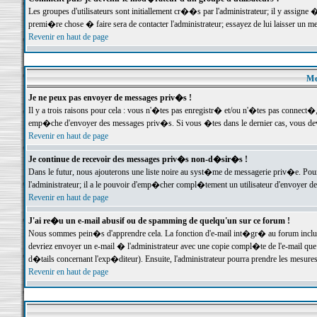
Les groupes d'utilisateurs sont initiallement cr��s par l'administrateur; il y assign
premi�re chose � faire sera de contacter l'administrateur; essayez de lui laisser un 
Revenir en haut de page
Me
Je ne peux pas envoyer de messages priv�s !
Il y a trois raisons pour cela : vous n'�tes pas enregistr� et/ou n'�tes pas connect�
emp�che d'envoyer des messages priv�s. Si vous �tes dans le dernier cas, vous devr
Revenir en haut de page
Je continue de recevoir des messages priv�s non-d�sir�s !
Dans le futur, nous ajouterons une liste noire au syst�me de messagerie priv�e. P
l'administrateur; il a le pouvoir d'emp�cher compl�tement un utilisateur d'envoyer 
Revenir en haut de page
J'ai re�u un e-mail abusif ou de spamming de quelqu'un sur ce forum !
Nous sommes pein�s d'apprendre cela. La fonction d'e-mail int�gr� au forum inclut d
devriez envoyer un e-mail � l'administrateur avec une copie compl�te de l'e-mail que v
d�tails concernant l'exp�diteur). Ensuite, l'administrateur pourra prendre les mesure
Revenir en haut de page