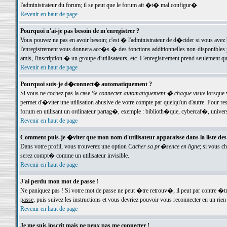
l'administrateur du forum; il se peut que le forum ait �t� mal configur�.
Revenir en haut de page
Pourquoi n'ai-je pas besoin de m'enregistrer ?
Vous pouvez ne pas en avoir besoin; c'est � l'administrateur de d�cider si vous avez 
l'enregistrement vous donnera acc�s � des fonctions additionnelles non-disponibles p
amis, l'inscription � un groupe d'utilisateurs, etc. L'enregistrement prend seulement q
Revenir en haut de page
Pourquoi suis-je d�connect� automatiquement ?
Si vous ne cochez pas la case
Se connecter automatiquement � chaque visite
lorsque 
permet d'�viter une utilisation abusive de votre compte par quelqu'un d'autre. Pour 
forum en utilisant un ordinateur partag�, exemple : biblioth�que, cybercaf�, univers
Revenir en haut de page
Comment puis-je �viter que mon nom d'utilisateur apparaisse dans la liste des u
Dans votre profil, vous trouverez une option
Cacher sa pr�sence en ligne
; si vous c
serez compt� comme un utilisateur invisible.
Revenir en haut de page
J'ai perdu mon mot de passe !
Ne paniquez pas ! Si votre mot de passe ne peut �tre retrouv�, il peut par contre �tre
passe
, puis suivez les instructions et vous devriez pouvoir vous reconnecter en un rien
Revenir en haut de page
Je me suis inscrit mais ne peux pas me connecter !