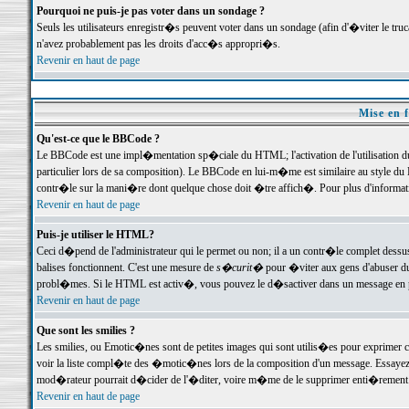
Pourquoi ne puis-je pas voter dans un sondage ?
Seuls les utilisateurs enregistr�s peuvent voter dans un sondage (afin d'�viter le tr
n'avez probablement pas les droits d'acc�s appropri�s.
Revenir en haut de page
Mise en f
Qu'est-ce que le BBCode ?
Le BBCode est une impl�mentation sp�ciale du HTML; l'activation de l'utilisation 
particulier lors de sa composition). Le BBCode en lui-m�me est similaire au style du H
contr�le sur la mani�re dont quelque chose doit �tre affich�. Pour plus d'information
Revenir en haut de page
Puis-je utiliser le HTML?
Ceci d�pend de l'administrateur qui le permet ou non; il a un contr�le complet dessu
balises fonctionnent. C'est une mesure de
s�curit�
pour �viter aux gens d'abuser du 
probl�mes. Si le HTML est activ�, vous pouvez le d�sactiver dans un message en par
Revenir en haut de page
Que sont les smilies ?
Les smilies, ou Emotic�nes sont de petites images qui sont utilis�es pour exprimer certa
voir la liste compl�te des �motic�nes lors de la composition d'un message. Essayez de 
mod�rateur pourrait d�cider de l'�diter, voire m�me de le supprimer enti�rement
Revenir en haut de page