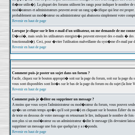
th�me utilis�). La plupart des forums utilisent les rangs pour indiquer le nombre de m
mod�rateurs et administrateurs peuvent avoir un rang sp�cifique qui leur est propre. 
probablement un mod�rateur ou administrateur qui abaissera simplement votre compte
Revenir en haut de page
Lorsque je clique sur le lien e-mail d'un utilisateur, on me demande de me conne
D�sol�, mais seuls les utilisateurs enregistr�s peuvent envoyer des e-mails � des ge
fonctionnalit�). Ceci, pour �viter l'utilisation malveillante du syst�me d'e-mail par 
Revenir en haut de page
Comment puis-je poster un sujet dans un forum ?
Facile, cliquez sur le bouton appropri� soit sur la page du forum, soit sur la page du 
vous sont disponibles sont list�s sur le bas de la page du forum ou du sujet (la liste
V
Revenir en haut de page
Comment puis-je �diter ou supprimer un message ?
A moins que vous soyez l'administrateur ou mod�rateur du forum, vous pouvez seul
apr�s un certain temps apr�s qu'il soit post�) en cliquant sur le bouton
Editer
du me
de texte en dessous de votre message en retournant le lire, indiquant le nombre de fo
non plus si un mod�rateur ou un administrateur �dite le message (ils devraient laisser
supprimer un message une fois que quelqu'un y a r�pondu.
Revenir en haut de page