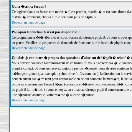
Qui a �crit ce forum ?
Ce logiciel (sous sa forme non modifi�e) est produit, distribu� et est sous droits d'a
distribu� librement; cliquez sur le lien pour plus de d�tails.
Revenir en haut de page
Pourquoi la fonction X n'est pas disponible ?
Ce programme a �t� �crit et est sous licence du Groupe phpBB. Si vous croyez qu'un
en pense. Veuillez ne pas poster de demande de fonctions sur le forum de phpbb.com; 
Revenir en haut de page
Qui dois-je contacter � propos des questions d'abus ou de l�galit� relatif � 
Vous devriez contacter l'administrateur de ce forum. Si vous n'arrivez pas � le conta
prendre contact. Si vous ne recevez toujours pas de r�ponse, vous devriez contacter 
h�bergeur gratuit (par exemple : yahoo, free.fr, f2s.com, etc.), la direction ou le se
peut en aucun cas �tre tenu pour responsable en ce qui concerne la mani�re, le lieu ou 
ce qui ne concerne pas l'aspect l�gal (cessation et d�sistement, responsabilit�, comm
de phpBB lui-m�me. Si vous envoyez un e-mail au Groupe phpBB concernant une utili
une r�ponse laconique, voire m�me � aucune r�ponse.
Revenir en haut de page