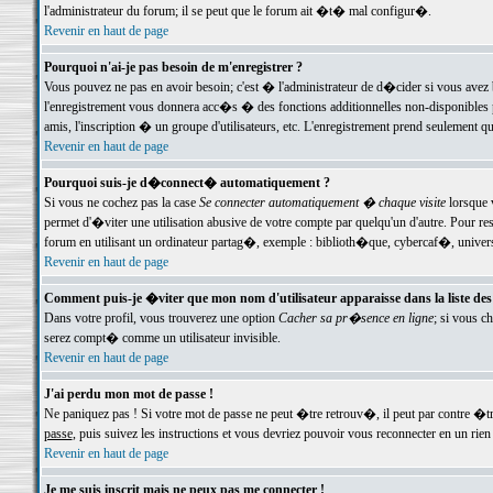
l'administrateur du forum; il se peut que le forum ait �t� mal configur�.
Revenir en haut de page
Pourquoi n'ai-je pas besoin de m'enregistrer ?
Vous pouvez ne pas en avoir besoin; c'est � l'administrateur de d�cider si vous avez 
l'enregistrement vous donnera acc�s � des fonctions additionnelles non-disponibles p
amis, l'inscription � un groupe d'utilisateurs, etc. L'enregistrement prend seulement q
Revenir en haut de page
Pourquoi suis-je d�connect� automatiquement ?
Si vous ne cochez pas la case
Se connecter automatiquement � chaque visite
lorsque 
permet d'�viter une utilisation abusive de votre compte par quelqu'un d'autre. Pour 
forum en utilisant un ordinateur partag�, exemple : biblioth�que, cybercaf�, univers
Revenir en haut de page
Comment puis-je �viter que mon nom d'utilisateur apparaisse dans la liste des u
Dans votre profil, vous trouverez une option
Cacher sa pr�sence en ligne
; si vous c
serez compt� comme un utilisateur invisible.
Revenir en haut de page
J'ai perdu mon mot de passe !
Ne paniquez pas ! Si votre mot de passe ne peut �tre retrouv�, il peut par contre �tre
passe
, puis suivez les instructions et vous devriez pouvoir vous reconnecter en un rien
Revenir en haut de page
Je me suis inscrit mais ne peux pas me connecter !