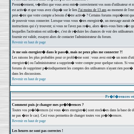
Premi�rement, v�rifiez que vous avez entr� correctement vos nom d'utilisateur et mo
est activ� et que vous avez cliqu� sur le lien
J'ai moins de 13 ans
au moment de l'enre
peut-�tre que votre compte a besoin d'�tre activ� ? Certains forums requi�rent que 
de pouvoir vous connecter. Lorsque vous vous �tes enregistr�, un message aurait d� v
instructions qui s'y trouvent; si vous ne l'avez pas re�u, alors �tes-vous bien s�r que
lesquelles l'activation est utilis�e, c'est de r�duire les chances de voir des utilis
fournie est valide, essayez alors de contacter l'administrateur du forum.
Revenir en haut de page
Je me suis enregistr� dans le pass�, mais ne peux plus me connecter ?!
Les raisons les plus probables pour ce probl�me sont : vous avez entr� un nom d'ut
enregistr�) ou l'administrateur a supprim� votre compte pour quelque raison. Si vous 
forums de supprimer p�riodiquement les comptes des utilisateurs n'ayant rien post� a
dans les discussions.
Revenir en haut de page
Pr�f�rences et
Comment puis-je changer mes pr�f�rences ?
Toutes vos pr�f�rences (si vous �tes enregistr�) sont stock�es dans la base de don
ne pas �tre le cas). Ceci vous permettra de changer toutes vos pr�f�rences.
Revenir en haut de page
Les heures ne sont pas correctes !