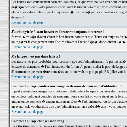
Les heures sont certainement correctes; toutefois, ce que vous pouvez voir sont les he
pr�f�rences dans votre profil en choisissant le fuseau horaire qui vous convient, exe
plupart des autres options, peut uniquement �tre effectu� par les utilisateurs enregis
de mots !
Revenir en haut de page
J'ai chang� le fuseau horaire et l'heure est toujours incorrecte !
Si vous �tes s�r d'avoir choisi le bon fuseau horaire et que l'heure est toujours d
pour g�rer le changement entre l'heure d'hiver et l'heure d'�t�; donc, durant l'�t�,
Revenir en haut de page
Ma langue n'est pas dans la liste !
Les raisons les plus probables pour ceci sont que soit l'administrateur n'a pas install�
Essayez de demander � l'administrateur du forum s'il peut installer le pack de langue d
d'informations peuvent �tre trouv�es sur le site web du groupe phpBB (allez voir le l
Revenir en haut de page
Comment puis-je montrer une image en dessous de mon nom d'utilisateur ?
Il peut y avoir deux images sous votre nom d'utilisateur lorsque vous lisez des mess
ou de blocs indiquant combien de messages vous avez fait ou votre statut sur le for
unique ou personnelle � chaque utilisateur. C'est � l'administrateur du forum d'activer
un avatar, cela voudra alors dire que l'administrateur en a d�cid� ainsi, vous pouvez
Revenir en haut de page
Comment puis-je changer mon rang ?
En g�n�ral, vous ne pouvez pas directement changer le titre d'un rang (le titre d'un ra