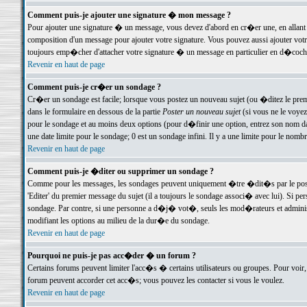
Comment puis-je ajouter une signature � mon message ?
Pour ajouter une signature � un message, vous devez d'abord en cr�er une, en allant
composition d'un message pour ajouter votre signature. Vous pouvez aussi ajouter vot
toujours emp�cher d'attacher votre signature � un message en particulier en d�cochan
Revenir en haut de page
Comment puis-je cr�er un sondage ?
Cr�er un sondage est facile; lorsque vous postez un nouveau sujet (ou �ditez le premie
dans le formulaire en dessous de la partie
Poster un nouveau sujet
(si vous ne le voyez
pour le sondage et au moins deux options (pour d�finir une option, entrez son nom d
une date limite pour le sondage; 0 est un sondage infini. Il y a une limite pour le nomb
Revenir en haut de page
Comment puis-je �diter ou supprimer un sondage ?
Comme pour les messages, les sondages peuvent uniquement �tre �dit�s par le poste
'Editer' du premier message du sujet (il a toujours le sondage associ� avec lui). Si 
sondage. Par contre, si une personne a d�j� vot�, seuls les mod�rateurs et administ
modifiant les options au milieu de la dur�e du sondage.
Revenir en haut de page
Pourquoi ne puis-je pas acc�der � un forum ?
Certains forums peuvent limiter l'acc�s � certains utilisateurs ou groupes. Pour voir, 
forum peuvent accorder cet acc�s; vous pouvez les contacter si vous le voulez.
Revenir en haut de page