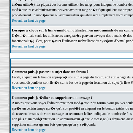
th�me utilis�). La plupart des forums utilisent les rangs pour indiquer le nombre de m
mod�rateurs et administrateurs peuvent avoir un rang sp�cifique qui leur est propre. 
probablement un mod�rateur ou administrateur qui abaissera simplement votre compte
Revenir en haut de page
Lorsque je clique sur le lien e-mail d'un utilisateur, on me demande de me conne
D�sol�, mais seuls les utilisateurs enregistr�s peuvent envoyer des e-mails � des ge
fonctionnalit�). Ceci, pour �viter l'utilisation malveillante du syst�me d'e-mail par 
Revenir en haut de page
Comment puis-je poster un sujet dans un forum ?
Facile, cliquez sur le bouton appropri� soit sur la page du forum, soit sur la page du 
vous sont disponibles sont list�s sur le bas de la page du forum ou du sujet (la liste
V
Revenir en haut de page
Comment puis-je �diter ou supprimer un message ?
A moins que vous soyez l'administrateur ou mod�rateur du forum, vous pouvez seul
apr�s un certain temps apr�s qu'il soit post�) en cliquant sur le bouton
Editer
du me
de texte en dessous de votre message en retournant le lire, indiquant le nombre de fo
non plus si un mod�rateur ou un administrateur �dite le message (ils devraient laisser
supprimer un message une fois que quelqu'un y a r�pondu.
Revenir en haut de page