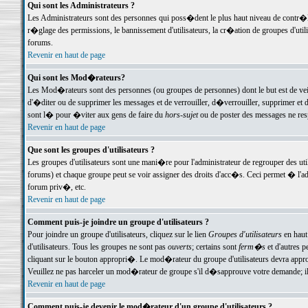
Qui sont les Administrateurs ?
Les Administrateurs sont des personnes qui poss�dent le plus haut niveau de contr�le 
r�glage des permissions, le bannissement d'utilisateurs, la cr�ation de groupes d'uti
forums.
Revenir en haut de page
Qui sont les Mod�rateurs?
Les Mod�rateurs sont des personnes (ou groupes de personnes) dont le but est de veil
d'�diter ou de supprimer les messages et de verrouiller, d�verrouiller, supprimer 
sont l� pour �viter aux gens de faire du
hors-sujet
ou de poster des messages ne res
Revenir en haut de page
Que sont les groupes d'utilisateurs ?
Les groupes d'utilisateurs sont une mani�re pour l'administrateur de regrouper des util
forums) et chaque groupe peut se voir assigner des droits d'acc�s. Ceci permet � 
forum priv�, etc.
Revenir en haut de page
Comment puis-je joindre un groupe d'utilisateurs ?
Pour joindre un groupe d'utilisateurs, cliquez sur le lien
Groupes d'utilisateurs
en haut
d'utilisateurs. Tous les groupes ne sont pas
ouverts
; certains sont
ferm�s
et d'autres p
cliquant sur le bouton appropri�. Le mod�rateur du groupe d'utilisateurs devra appro
Veuillez ne pas harceler un mod�rateur de groupe s'il d�sapprouve votre demande; il 
Revenir en haut de page
Comment puis-je devenir le mod�rateur d'un groupe d'utilisateurs ?