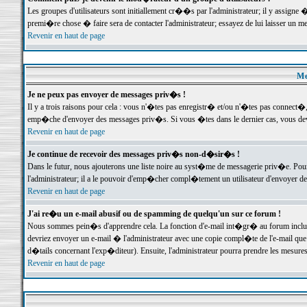
Les groupes d'utilisateurs sont initiallement cr��s par l'administrateur; il y assign
premi�re chose � faire sera de contacter l'administrateur; essayez de lui laisser un 
Revenir en haut de page
Me
Je ne peux pas envoyer de messages priv�s !
Il y a trois raisons pour cela : vous n'�tes pas enregistr� et/ou n'�tes pas connect�
emp�che d'envoyer des messages priv�s. Si vous �tes dans le dernier cas, vous devr
Revenir en haut de page
Je continue de recevoir des messages priv�s non-d�sir�s !
Dans le futur, nous ajouterons une liste noire au syst�me de messagerie priv�e. P
l'administrateur; il a le pouvoir d'emp�cher compl�tement un utilisateur d'envoyer 
Revenir en haut de page
J'ai re�u un e-mail abusif ou de spamming de quelqu'un sur ce forum !
Nous sommes pein�s d'apprendre cela. La fonction d'e-mail int�gr� au forum inclut d
devriez envoyer un e-mail � l'administrateur avec une copie compl�te de l'e-mail que v
d�tails concernant l'exp�diteur). Ensuite, l'administrateur pourra prendre les mesure
Revenir en haut de page