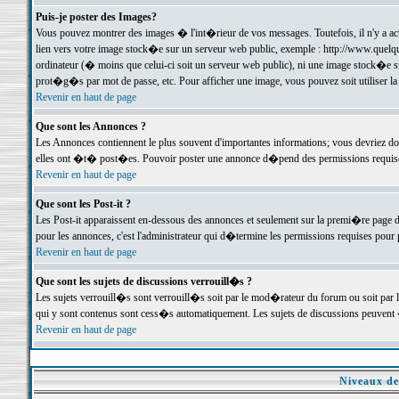
Puis-je poster des Images?
Vous pouvez montrer des images � l'int�rieur de vos messages. Toutefois, il n'y a 
lien vers votre image stock�e sur un serveur web public, exemple : http://www.quelq
ordinateur (� moins que celui-ci soit un serveur web public), ni une image stock�e su
prot�g�s par mot de passe, etc. Pour afficher une image, vous pouvez soit utiliser 
Revenir en haut de page
Que sont les Annonces ?
Les Annonces contiennent le plus souvent d'importantes informations; vous devriez d
elles ont �t� post�es. Pouvoir poster une annonce d�pend des permissions requises;
Revenir en haut de page
Que sont les Post-it ?
Les Post-it apparaissent en-dessous des annonces et seulement sur la premi�re page 
pour les annonces, c'est l'administrateur qui d�termine les permissions requises pour 
Revenir en haut de page
Que sont les sujets de discussions verrouill�s ?
Les sujets verrouill�s sont verrouill�s soit par le mod�rateur du forum ou soit par 
qui y sont contenus sont cess�s automatiquement. Les sujets de discussions peuvent 
Revenir en haut de page
Niveaux de