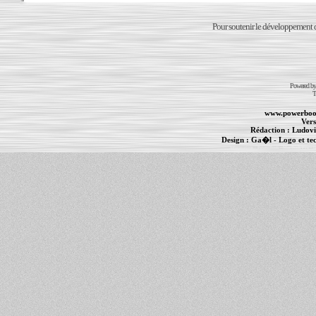
Pour soutenir le développement du
Powered b
T
www.powerboo
Vers
Rédaction :
Ludovi
Design :
Ga�l
- Logo et te
Informations :
PowerBook
-
MacBook Pro
-
i