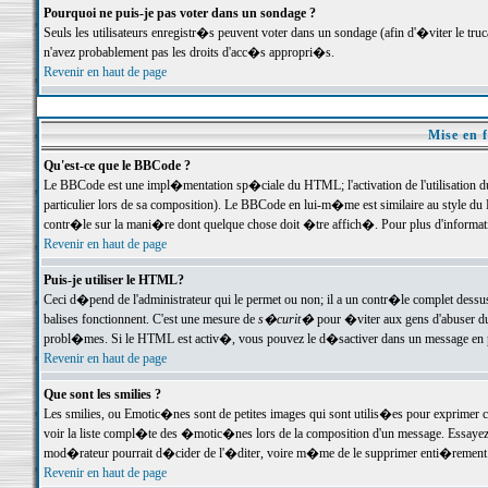
Pourquoi ne puis-je pas voter dans un sondage ?
Seuls les utilisateurs enregistr�s peuvent voter dans un sondage (afin d'�viter le tr
n'avez probablement pas les droits d'acc�s appropri�s.
Revenir en haut de page
Mise en f
Qu'est-ce que le BBCode ?
Le BBCode est une impl�mentation sp�ciale du HTML; l'activation de l'utilisation 
particulier lors de sa composition). Le BBCode en lui-m�me est similaire au style du H
contr�le sur la mani�re dont quelque chose doit �tre affich�. Pour plus d'information
Revenir en haut de page
Puis-je utiliser le HTML?
Ceci d�pend de l'administrateur qui le permet ou non; il a un contr�le complet dessu
balises fonctionnent. C'est une mesure de
s�curit�
pour �viter aux gens d'abuser du 
probl�mes. Si le HTML est activ�, vous pouvez le d�sactiver dans un message en par
Revenir en haut de page
Que sont les smilies ?
Les smilies, ou Emotic�nes sont de petites images qui sont utilis�es pour exprimer certa
voir la liste compl�te des �motic�nes lors de la composition d'un message. Essayez de 
mod�rateur pourrait d�cider de l'�diter, voire m�me de le supprimer enti�rement
Revenir en haut de page