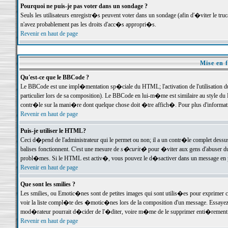
Pourquoi ne puis-je pas voter dans un sondage ?
Seuls les utilisateurs enregistr�s peuvent voter dans un sondage (afin d'�viter le tr
n'avez probablement pas les droits d'acc�s appropri�s.
Revenir en haut de page
Mise en f
Qu'est-ce que le BBCode ?
Le BBCode est une impl�mentation sp�ciale du HTML; l'activation de l'utilisation 
particulier lors de sa composition). Le BBCode en lui-m�me est similaire au style du H
contr�le sur la mani�re dont quelque chose doit �tre affich�. Pour plus d'information
Revenir en haut de page
Puis-je utiliser le HTML?
Ceci d�pend de l'administrateur qui le permet ou non; il a un contr�le complet dessu
balises fonctionnent. C'est une mesure de
s�curit�
pour �viter aux gens d'abuser du 
probl�mes. Si le HTML est activ�, vous pouvez le d�sactiver dans un message en par
Revenir en haut de page
Que sont les smilies ?
Les smilies, ou Emotic�nes sont de petites images qui sont utilis�es pour exprimer certa
voir la liste compl�te des �motic�nes lors de la composition d'un message. Essayez de 
mod�rateur pourrait d�cider de l'�diter, voire m�me de le supprimer enti�rement
Revenir en haut de page