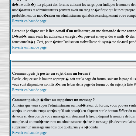
th�me utilis�). La plupart des forums utilisent les rangs pour indiquer le nombre de m
mod�rateurs et administrateurs peuvent avoir un rang sp�cifique qui leur est propre. 
probablement un mod�rateur ou administrateur qui abaissera simplement votre compte
Revenir en haut de page
Lorsque je clique sur le lien e-mail d'un utilisateur, on me demande de me conne
D�sol�, mais seuls les utilisateurs enregistr�s peuvent envoyer des e-mails � des ge
fonctionnalit�). Ceci, pour �viter l'utilisation malveillante du syst�me d'e-mail par 
Revenir en haut de page
Comment puis-je poster un sujet dans un forum ?
Facile, cliquez sur le bouton appropri� soit sur la page du forum, soit sur la page du 
vous sont disponibles sont list�s sur le bas de la page du forum ou du sujet (la liste
V
Revenir en haut de page
Comment puis-je �diter ou supprimer un message ?
A moins que vous soyez l'administrateur ou mod�rateur du forum, vous pouvez seul
apr�s un certain temps apr�s qu'il soit post�) en cliquant sur le bouton
Editer
du me
de texte en dessous de votre message en retournant le lire, indiquant le nombre de fo
non plus si un mod�rateur ou un administrateur �dite le message (ils devraient laisser
supprimer un message une fois que quelqu'un y a r�pondu.
Revenir en haut de page