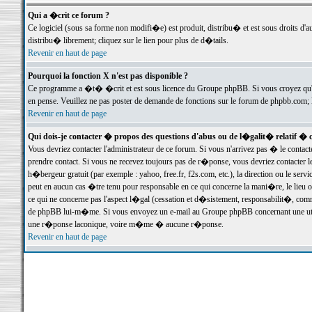
Qui a �crit ce forum ?
Ce logiciel (sous sa forme non modifi�e) est produit, distribu� et est sous droits d'a
distribu� librement; cliquez sur le lien pour plus de d�tails.
Revenir en haut de page
Pourquoi la fonction X n'est pas disponible ?
Ce programme a �t� �crit et est sous licence du Groupe phpBB. Si vous croyez qu'un
en pense. Veuillez ne pas poster de demande de fonctions sur le forum de phpbb.com; 
Revenir en haut de page
Qui dois-je contacter � propos des questions d'abus ou de l�galit� relatif � 
Vous devriez contacter l'administrateur de ce forum. Si vous n'arrivez pas � le conta
prendre contact. Si vous ne recevez toujours pas de r�ponse, vous devriez contacter 
h�bergeur gratuit (par exemple : yahoo, free.fr, f2s.com, etc.), la direction ou le se
peut en aucun cas �tre tenu pour responsable en ce qui concerne la mani�re, le lieu ou 
ce qui ne concerne pas l'aspect l�gal (cessation et d�sistement, responsabilit�, comm
de phpBB lui-m�me. Si vous envoyez un e-mail au Groupe phpBB concernant une utili
une r�ponse laconique, voire m�me � aucune r�ponse.
Revenir en haut de page