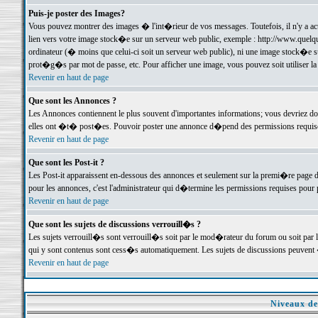
Puis-je poster des Images?
Vous pouvez montrer des images � l'int�rieur de vos messages. Toutefois, il n'y a 
lien vers votre image stock�e sur un serveur web public, exemple : http://www.quelq
ordinateur (� moins que celui-ci soit un serveur web public), ni une image stock�e su
prot�g�s par mot de passe, etc. Pour afficher une image, vous pouvez soit utiliser 
Revenir en haut de page
Que sont les Annonces ?
Les Annonces contiennent le plus souvent d'importantes informations; vous devriez d
elles ont �t� post�es. Pouvoir poster une annonce d�pend des permissions requises;
Revenir en haut de page
Que sont les Post-it ?
Les Post-it apparaissent en-dessous des annonces et seulement sur la premi�re page 
pour les annonces, c'est l'administrateur qui d�termine les permissions requises pour 
Revenir en haut de page
Que sont les sujets de discussions verrouill�s ?
Les sujets verrouill�s sont verrouill�s soit par le mod�rateur du forum ou soit par 
qui y sont contenus sont cess�s automatiquement. Les sujets de discussions peuvent 
Revenir en haut de page
Niveaux de