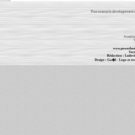
Pour soutenir le développement du
Powered b
T
www.powerboo
Vers
Rédaction :
Ludovi
Design :
Ga�l
- Logo et te
Informations :
PowerBook
-
MacBook Pro
-
i