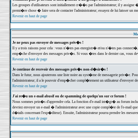
Les groupes d'utilisateurs sont initiallement cr��s par l'administrateur; il y assign
premi�re chose � faire sera de contacter l'administrateur; essayez de lui laisser un 
Revenir en haut de page
Me
Je ne peux pas envoyer de messages priv�s !
Il y a trois raisons pour cela : vous n'�tes pas enregistr� et/ou n'�tes pas connect�
emp�che d'envoyer des messages priv�s. Si vous �tes dans le dernier cas, vous devr
Revenir en haut de page
Je continue de recevoir des messages priv�s non-d�sir�s !
Dans le futur, nous ajouterons une liste noire au syst�me de messagerie priv�e. P
l'administrateur; il a le pouvoir d'emp�cher compl�tement un utilisateur d'envoyer 
Revenir en haut de page
J'ai re�u un e-mail abusif ou de spamming de quelqu'un sur ce forum !
Nous sommes pein�s d'apprendre cela. La fonction d'e-mail int�gr� au forum inclut d
devriez envoyer un e-mail � l'administrateur avec une copie compl�te de l'e-mail que v
d�tails concernant l'exp�diteur). Ensuite, l'administrateur pourra prendre les mesure
Revenir en haut de page