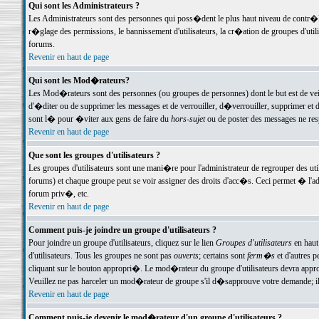
Qui sont les Administrateurs ?
Les Administrateurs sont des personnes qui poss�dent le plus haut niveau de contr�le 
r�glage des permissions, le bannissement d'utilisateurs, la cr�ation de groupes d'uti
forums.
Revenir en haut de page
Qui sont les Mod�rateurs?
Les Mod�rateurs sont des personnes (ou groupes de personnes) dont le but est de veil
d'�diter ou de supprimer les messages et de verrouiller, d�verrouiller, supprimer 
sont l� pour �viter aux gens de faire du
hors-sujet
ou de poster des messages ne res
Revenir en haut de page
Que sont les groupes d'utilisateurs ?
Les groupes d'utilisateurs sont une mani�re pour l'administrateur de regrouper des util
forums) et chaque groupe peut se voir assigner des droits d'acc�s. Ceci permet � 
forum priv�, etc.
Revenir en haut de page
Comment puis-je joindre un groupe d'utilisateurs ?
Pour joindre un groupe d'utilisateurs, cliquez sur le lien
Groupes d'utilisateurs
en haut
d'utilisateurs. Tous les groupes ne sont pas
ouverts
; certains sont
ferm�s
et d'autres p
cliquant sur le bouton appropri�. Le mod�rateur du groupe d'utilisateurs devra appro
Veuillez ne pas harceler un mod�rateur de groupe s'il d�sapprouve votre demande; il 
Revenir en haut de page
Comment puis-je devenir le mod�rateur d'un groupe d'utilisateurs ?