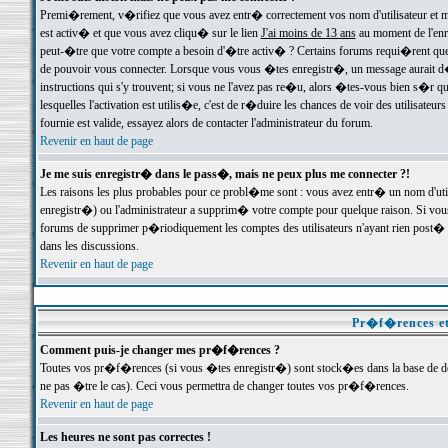
Premi�rement, v�rifiez que vous avez entr� correctement vos nom d'utilisateur et mo
est activ� et que vous avez cliqu� sur le lien
J'ai moins de 13 ans
au moment de l'enre
peut-�tre que votre compte a besoin d'�tre activ� ? Certains forums requi�rent que 
de pouvoir vous connecter. Lorsque vous vous �tes enregistr�, un message aurait d� v
instructions qui s'y trouvent; si vous ne l'avez pas re�u, alors �tes-vous bien s�r que
lesquelles l'activation est utilis�e, c'est de r�duire les chances de voir des utilis
fournie est valide, essayez alors de contacter l'administrateur du forum.
Revenir en haut de page
Je me suis enregistr� dans le pass�, mais ne peux plus me connecter ?!
Les raisons les plus probables pour ce probl�me sont : vous avez entr� un nom d'ut
enregistr�) ou l'administrateur a supprim� votre compte pour quelque raison. Si vous 
forums de supprimer p�riodiquement les comptes des utilisateurs n'ayant rien post� a
dans les discussions.
Revenir en haut de page
Pr�f�rences et
Comment puis-je changer mes pr�f�rences ?
Toutes vos pr�f�rences (si vous �tes enregistr�) sont stock�es dans la base de don
ne pas �tre le cas). Ceci vous permettra de changer toutes vos pr�f�rences.
Revenir en haut de page
Les heures ne sont pas correctes !