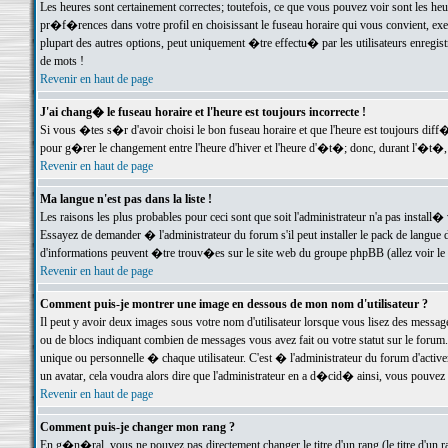
Les heures sont certainement correctes; toutefois, ce que vous pouvez voir sont les he
pr�f�rences dans votre profil en choisissant le fuseau horaire qui vous convient, exe
plupart des autres options, peut uniquement �tre effectu� par les utilisateurs enregis
de mots !
Revenir en haut de page
J'ai chang� le fuseau horaire et l'heure est toujours incorrecte !
Si vous �tes s�r d'avoir choisi le bon fuseau horaire et que l'heure est toujours d
pour g�rer le changement entre l'heure d'hiver et l'heure d'�t�; donc, durant l'�t�,
Revenir en haut de page
Ma langue n'est pas dans la liste !
Les raisons les plus probables pour ceci sont que soit l'administrateur n'a pas install�
Essayez de demander � l'administrateur du forum s'il peut installer le pack de langue d
d'informations peuvent �tre trouv�es sur le site web du groupe phpBB (allez voir le l
Revenir en haut de page
Comment puis-je montrer une image en dessous de mon nom d'utilisateur ?
Il peut y avoir deux images sous votre nom d'utilisateur lorsque vous lisez des mess
ou de blocs indiquant combien de messages vous avez fait ou votre statut sur le for
unique ou personnelle � chaque utilisateur. C'est � l'administrateur du forum d'activer
un avatar, cela voudra alors dire que l'administrateur en a d�cid� ainsi, vous pouvez
Revenir en haut de page
Comment puis-je changer mon rang ?
En g�n�ral, vous ne pouvez pas directement changer le titre d'un rang (le titre d'un ra