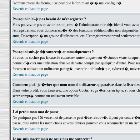
l'administrateur du forum; il se peut que le forum ait �t� mal configur�.
Revenir en haut de page
Pourquoi n'ai-je pas besoin de m'enregistrer ?
Vous pouvez ne pas en avoir besoin; c'est � l'administrateur de d�cider si vous avez 
l'enregistrement vous donnera acc�s � des fonctions additionnelles non-disponibles p
amis, l'inscription � un groupe d'utilisateurs, etc. L'enregistrement prend seulement q
Revenir en haut de page
Pourquoi suis-je d�connect� automatiquement ?
Si vous ne cochez pas la case
Se connecter automatiquement � chaque visite
lorsque 
permet d'�viter une utilisation abusive de votre compte par quelqu'un d'autre. Pour 
forum en utilisant un ordinateur partag�, exemple : biblioth�que, cybercaf�, univers
Revenir en haut de page
Comment puis-je �viter que mon nom d'utilisateur apparaisse dans la liste des u
Dans votre profil, vous trouverez une option
Cacher sa pr�sence en ligne
; si vous c
serez compt� comme un utilisateur invisible.
Revenir en haut de page
J'ai perdu mon mot de passe !
Ne paniquez pas ! Si votre mot de passe ne peut �tre retrouv�, il peut par contre �tre
passe
, puis suivez les instructions et vous devriez pouvoir vous reconnecter en un rien
Revenir en haut de page
Je me suis inscrit mais ne peux pas me connecter !