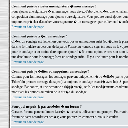
Comment puis-je ajouter une signature � mon message ?
Pour ajouter une signature � un message, vous devez d'abord en cr�er une, en allant
composition d'un message pour ajouter votre signature. Vous pouvez aussi ajouter vot
toujours emp�cher d'attacher votre signature � un message en particulier en d�cochan
Revenir en haut de page
Comment puis-je cr�er un sondage ?
Cr�er un sondage est facile; lorsque vous postez un nouveau sujet (ou �ditez le premie
dans le formulaire en dessous de la partie
Poster un nouveau sujet
(si vous ne le voyez
pour le sondage et au moins deux options (pour d�finir une option, entrez son nom d
une date limite pour le sondage; 0 est un sondage infini. Il y a une limite pour le nomb
Revenir en haut de page
Comment puis-je �diter ou supprimer un sondage ?
Comme pour les messages, les sondages peuvent uniquement �tre �dit�s par le poste
'Editer' du premier message du sujet (il a toujours le sondage associ� avec lui). Si 
sondage. Par contre, si une personne a d�j� vot�, seuls les mod�rateurs et administ
modifiant les options au milieu de la dur�e du sondage.
Revenir en haut de page
Pourquoi ne puis-je pas acc�der � un forum ?
Certains forums peuvent limiter l'acc�s � certains utilisateurs ou groupes. Pour voir, 
forum peuvent accorder cet acc�s; vous pouvez les contacter si vous le voulez.
Revenir en haut de page