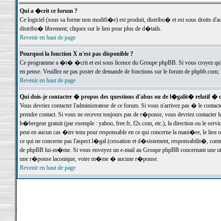
Qui a �crit ce forum ?
Ce logiciel (sous sa forme non modifi�e) est produit, distribu� et est sous droits d'a
distribu� librement; cliquez sur le lien pour plus de d�tails.
Revenir en haut de page
Pourquoi la fonction X n'est pas disponible ?
Ce programme a �t� �crit et est sous licence du Groupe phpBB. Si vous croyez qu'un
en pense. Veuillez ne pas poster de demande de fonctions sur le forum de phpbb.com; 
Revenir en haut de page
Qui dois-je contacter � propos des questions d'abus ou de l�galit� relatif � 
Vous devriez contacter l'administrateur de ce forum. Si vous n'arrivez pas � le conta
prendre contact. Si vous ne recevez toujours pas de r�ponse, vous devriez contacter 
h�bergeur gratuit (par exemple : yahoo, free.fr, f2s.com, etc.), la direction ou le se
peut en aucun cas �tre tenu pour responsable en ce qui concerne la mani�re, le lieu ou 
ce qui ne concerne pas l'aspect l�gal (cessation et d�sistement, responsabilit�, comm
de phpBB lui-m�me. Si vous envoyez un e-mail au Groupe phpBB concernant une utili
une r�ponse laconique, voire m�me � aucune r�ponse.
Revenir en haut de page