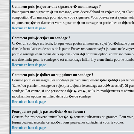
Comment puis-je ajouter une signature � mon message ?
Pour ajouter une signature � un message, vous devez d'abord en cr�er une, en allant
composition d'un message pour ajouter votre signature. Vous pouvez aussi ajouter vot
toujours emp�cher d'attacher votre signature � un message en particulier en d�cochan
Revenir en haut de page
Comment puis-je cr�er un sondage ?
Cr�er un sondage est facile; lorsque vous postez un nouveau sujet (ou �ditez le premie
dans le formulaire en dessous de la partie
Poster un nouveau sujet
(si vous ne le voyez
pour le sondage et au moins deux options (pour d�finir une option, entrez son nom d
une date limite pour le sondage; 0 est un sondage infini. Il y a une limite pour le nomb
Revenir en haut de page
Comment puis-je �diter ou supprimer un sondage ?
Comme pour les messages, les sondages peuvent uniquement �tre �dit�s par le poste
'Editer' du premier message du sujet (il a toujours le sondage associ� avec lui). Si 
sondage. Par contre, si une personne a d�j� vot�, seuls les mod�rateurs et administ
modifiant les options au milieu de la dur�e du sondage.
Revenir en haut de page
Pourquoi ne puis-je pas acc�der � un forum ?
Certains forums peuvent limiter l'acc�s � certains utilisateurs ou groupes. Pour voir, 
forum peuvent accorder cet acc�s; vous pouvez les contacter si vous le voulez.
Revenir en haut de page