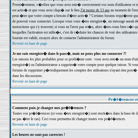
Premi�rement, v�rifiez que vous avez entr� correctement vos nom d'utilisateur et mo
est activ� et que vous avez cliqu� sur le lien
J'ai moins de 13 ans
au moment de l'enre
peut-�tre que votre compte a besoin d'�tre activ� ? Certains forums requi�rent que 
de pouvoir vous connecter. Lorsque vous vous �tes enregistr�, un message aurait d� v
instructions qui s'y trouvent; si vous ne l'avez pas re�u, alors �tes-vous bien s�r que
lesquelles l'activation est utilis�e, c'est de r�duire les chances de voir des utilis
fournie est valide, essayez alors de contacter l'administrateur du forum.
Revenir en haut de page
Je me suis enregistr� dans le pass�, mais ne peux plus me connecter ?!
Les raisons les plus probables pour ce probl�me sont : vous avez entr� un nom d'ut
enregistr�) ou l'administrateur a supprim� votre compte pour quelque raison. Si vous 
forums de supprimer p�riodiquement les comptes des utilisateurs n'ayant rien post� a
dans les discussions.
Revenir en haut de page
Pr�f�rences et
Comment puis-je changer mes pr�f�rences ?
Toutes vos pr�f�rences (si vous �tes enregistr�) sont stock�es dans la base de don
ne pas �tre le cas). Ceci vous permettra de changer toutes vos pr�f�rences.
Revenir en haut de page
Les heures ne sont pas correctes !