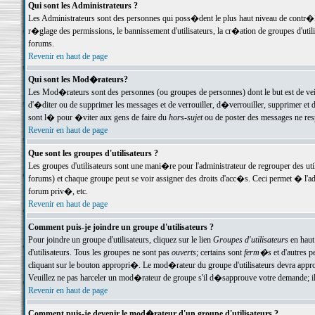
Qui sont les Administrateurs ?
Les Administrateurs sont des personnes qui poss�dent le plus haut niveau de contr�le 
r�glage des permissions, le bannissement d'utilisateurs, la cr�ation de groupes d'uti
forums.
Revenir en haut de page
Qui sont les Mod�rateurs?
Les Mod�rateurs sont des personnes (ou groupes de personnes) dont le but est de veil
d'�diter ou de supprimer les messages et de verrouiller, d�verrouiller, supprimer 
sont l� pour �viter aux gens de faire du
hors-sujet
ou de poster des messages ne res
Revenir en haut de page
Que sont les groupes d'utilisateurs ?
Les groupes d'utilisateurs sont une mani�re pour l'administrateur de regrouper des util
forums) et chaque groupe peut se voir assigner des droits d'acc�s. Ceci permet � 
forum priv�, etc.
Revenir en haut de page
Comment puis-je joindre un groupe d'utilisateurs ?
Pour joindre un groupe d'utilisateurs, cliquez sur le lien
Groupes d'utilisateurs
en haut
d'utilisateurs. Tous les groupes ne sont pas
ouverts
; certains sont
ferm�s
et d'autres p
cliquant sur le bouton appropri�. Le mod�rateur du groupe d'utilisateurs devra appro
Veuillez ne pas harceler un mod�rateur de groupe s'il d�sapprouve votre demande; il 
Revenir en haut de page
Comment puis-je devenir le mod�rateur d'un groupe d'utilisateurs ?