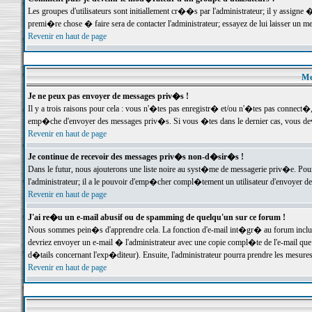
Les groupes d'utilisateurs sont initiallement cr��s par l'administrateur; il y assign
premi�re chose � faire sera de contacter l'administrateur; essayez de lui laisser un 
Revenir en haut de page
Me
Je ne peux pas envoyer de messages priv�s !
Il y a trois raisons pour cela : vous n'�tes pas enregistr� et/ou n'�tes pas connect�
emp�che d'envoyer des messages priv�s. Si vous �tes dans le dernier cas, vous devr
Revenir en haut de page
Je continue de recevoir des messages priv�s non-d�sir�s !
Dans le futur, nous ajouterons une liste noire au syst�me de messagerie priv�e. P
l'administrateur; il a le pouvoir d'emp�cher compl�tement un utilisateur d'envoyer 
Revenir en haut de page
J'ai re�u un e-mail abusif ou de spamming de quelqu'un sur ce forum !
Nous sommes pein�s d'apprendre cela. La fonction d'e-mail int�gr� au forum inclut d
devriez envoyer un e-mail � l'administrateur avec une copie compl�te de l'e-mail que v
d�tails concernant l'exp�diteur). Ensuite, l'administrateur pourra prendre les mesure
Revenir en haut de page