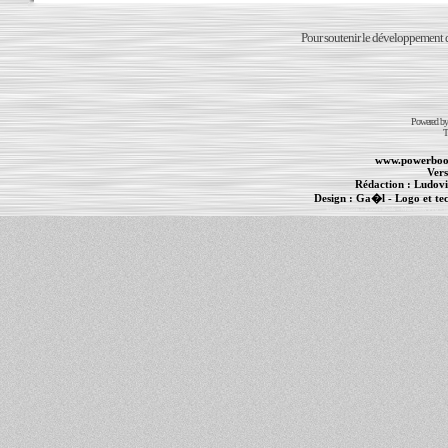
Pour soutenir le développement du
Powered b
T
www.powerboo
Vers
Rédaction :
Ludovi
Design :
Ga�l
- Logo et te
Informations :
PowerBook
-
MacBook Pro
-
i