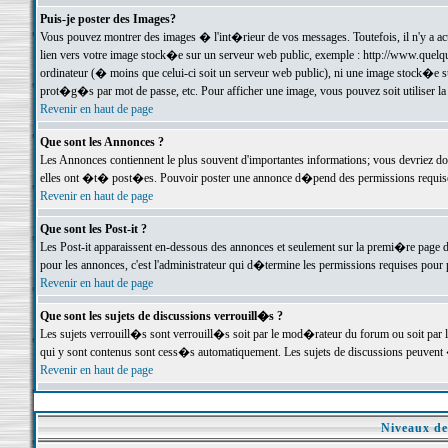
Puis-je poster des Images?
Vous pouvez montrer des images � l'int�rieur de vos messages. Toutefois, il n'y a 
lien vers votre image stock�e sur un serveur web public, exemple : http://www.quelq
ordinateur (� moins que celui-ci soit un serveur web public), ni une image stock�e su
prot�g�s par mot de passe, etc. Pour afficher une image, vous pouvez soit utiliser 
Revenir en haut de page
Que sont les Annonces ?
Les Annonces contiennent le plus souvent d'importantes informations; vous devriez d
elles ont �t� post�es. Pouvoir poster une annonce d�pend des permissions requises;
Revenir en haut de page
Que sont les Post-it ?
Les Post-it apparaissent en-dessous des annonces et seulement sur la premi�re page 
pour les annonces, c'est l'administrateur qui d�termine les permissions requises pour 
Revenir en haut de page
Que sont les sujets de discussions verrouill�s ?
Les sujets verrouill�s sont verrouill�s soit par le mod�rateur du forum ou soit par 
qui y sont contenus sont cess�s automatiquement. Les sujets de discussions peuvent 
Revenir en haut de page
Niveaux de