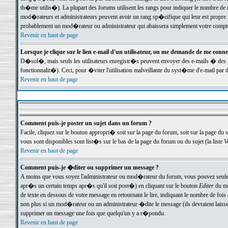
th�me utilis�). La plupart des forums utilisent les rangs pour indiquer le nombre de m
mod�rateurs et administrateurs peuvent avoir un rang sp�cifique qui leur est propre. 
probablement un mod�rateur ou administrateur qui abaissera simplement votre compte
Revenir en haut de page
Lorsque je clique sur le lien e-mail d'un utilisateur, on me demande de me conne
D�sol�, mais seuls les utilisateurs enregistr�s peuvent envoyer des e-mails � des ge
fonctionnalit�). Ceci, pour �viter l'utilisation malveillante du syst�me d'e-mail par 
Revenir en haut de page
Comment puis-je poster un sujet dans un forum ?
Facile, cliquez sur le bouton appropri� soit sur la page du forum, soit sur la page du 
vous sont disponibles sont list�s sur le bas de la page du forum ou du sujet (la liste
V
Revenir en haut de page
Comment puis-je �diter ou supprimer un message ?
A moins que vous soyez l'administrateur ou mod�rateur du forum, vous pouvez seul
apr�s un certain temps apr�s qu'il soit post�) en cliquant sur le bouton
Editer
du me
de texte en dessous de votre message en retournant le lire, indiquant le nombre de fo
non plus si un mod�rateur ou un administrateur �dite le message (ils devraient laisser
supprimer un message une fois que quelqu'un y a r�pondu.
Revenir en haut de page