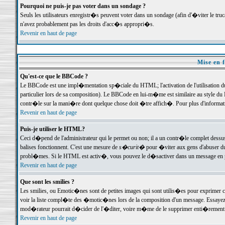
Pourquoi ne puis-je pas voter dans un sondage ?
Seuls les utilisateurs enregistr�s peuvent voter dans un sondage (afin d'�viter le tr
n'avez probablement pas les droits d'acc�s appropri�s.
Revenir en haut de page
Mise en f
Qu'est-ce que le BBCode ?
Le BBCode est une impl�mentation sp�ciale du HTML; l'activation de l'utilisation 
particulier lors de sa composition). Le BBCode en lui-m�me est similaire au style du H
contr�le sur la mani�re dont quelque chose doit �tre affich�. Pour plus d'information
Revenir en haut de page
Puis-je utiliser le HTML?
Ceci d�pend de l'administrateur qui le permet ou non; il a un contr�le complet dessu
balises fonctionnent. C'est une mesure de
s�curit�
pour �viter aux gens d'abuser du 
probl�mes. Si le HTML est activ�, vous pouvez le d�sactiver dans un message en par
Revenir en haut de page
Que sont les smilies ?
Les smilies, ou Emotic�nes sont de petites images qui sont utilis�es pour exprimer certa
voir la liste compl�te des �motic�nes lors de la composition d'un message. Essayez de 
mod�rateur pourrait d�cider de l'�diter, voire m�me de le supprimer enti�rement
Revenir en haut de page