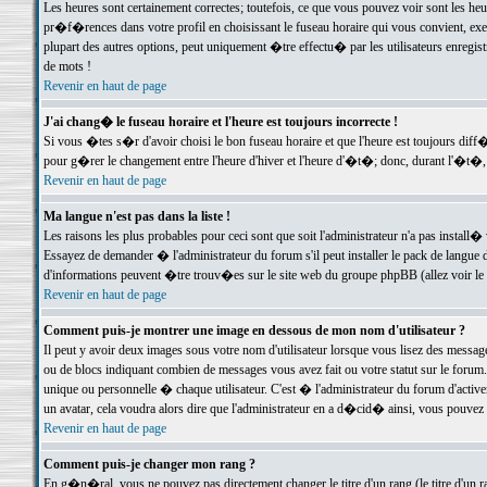
Les heures sont certainement correctes; toutefois, ce que vous pouvez voir sont les he
pr�f�rences dans votre profil en choisissant le fuseau horaire qui vous convient, exe
plupart des autres options, peut uniquement �tre effectu� par les utilisateurs enregis
de mots !
Revenir en haut de page
J'ai chang� le fuseau horaire et l'heure est toujours incorrecte !
Si vous �tes s�r d'avoir choisi le bon fuseau horaire et que l'heure est toujours d
pour g�rer le changement entre l'heure d'hiver et l'heure d'�t�; donc, durant l'�t�,
Revenir en haut de page
Ma langue n'est pas dans la liste !
Les raisons les plus probables pour ceci sont que soit l'administrateur n'a pas install�
Essayez de demander � l'administrateur du forum s'il peut installer le pack de langue d
d'informations peuvent �tre trouv�es sur le site web du groupe phpBB (allez voir le l
Revenir en haut de page
Comment puis-je montrer une image en dessous de mon nom d'utilisateur ?
Il peut y avoir deux images sous votre nom d'utilisateur lorsque vous lisez des mess
ou de blocs indiquant combien de messages vous avez fait ou votre statut sur le for
unique ou personnelle � chaque utilisateur. C'est � l'administrateur du forum d'activer
un avatar, cela voudra alors dire que l'administrateur en a d�cid� ainsi, vous pouvez
Revenir en haut de page
Comment puis-je changer mon rang ?
En g�n�ral, vous ne pouvez pas directement changer le titre d'un rang (le titre d'un ra