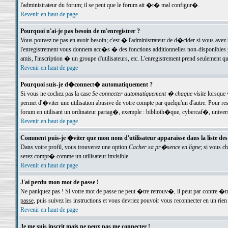
l'administrateur du forum; il se peut que le forum ait �t� mal configur�.
Revenir en haut de page
Pourquoi n'ai-je pas besoin de m'enregistrer ?
Vous pouvez ne pas en avoir besoin; c'est � l'administrateur de d�cider si vous avez 
l'enregistrement vous donnera acc�s � des fonctions additionnelles non-disponibles p
amis, l'inscription � un groupe d'utilisateurs, etc. L'enregistrement prend seulement q
Revenir en haut de page
Pourquoi suis-je d�connect� automatiquement ?
Si vous ne cochez pas la case
Se connecter automatiquement � chaque visite
lorsque 
permet d'�viter une utilisation abusive de votre compte par quelqu'un d'autre. Pour 
forum en utilisant un ordinateur partag�, exemple : biblioth�que, cybercaf�, univers
Revenir en haut de page
Comment puis-je �viter que mon nom d'utilisateur apparaisse dans la liste des u
Dans votre profil, vous trouverez une option
Cacher sa pr�sence en ligne
; si vous c
serez compt� comme un utilisateur invisible.
Revenir en haut de page
J'ai perdu mon mot de passe !
Ne paniquez pas ! Si votre mot de passe ne peut �tre retrouv�, il peut par contre �tre
passe
, puis suivez les instructions et vous devriez pouvoir vous reconnecter en un rien
Revenir en haut de page
Je me suis inscrit mais ne peux pas me connecter !