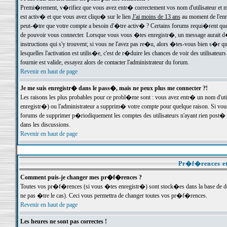
Premi�rement, v�rifiez que vous avez entr� correctement vos nom d'utilisateur et mo
est activ� et que vous avez cliqu� sur le lien
J'ai moins de 13 ans
au moment de l'enre
peut-�tre que votre compte a besoin d'�tre activ� ? Certains forums requi�rent que 
de pouvoir vous connecter. Lorsque vous vous �tes enregistr�, un message aurait d� v
instructions qui s'y trouvent; si vous ne l'avez pas re�u, alors �tes-vous bien s�r que
lesquelles l'activation est utilis�e, c'est de r�duire les chances de voir des utilis
fournie est valide, essayez alors de contacter l'administrateur du forum.
Revenir en haut de page
Je me suis enregistr� dans le pass�, mais ne peux plus me connecter ?!
Les raisons les plus probables pour ce probl�me sont : vous avez entr� un nom d'ut
enregistr�) ou l'administrateur a supprim� votre compte pour quelque raison. Si vous 
forums de supprimer p�riodiquement les comptes des utilisateurs n'ayant rien post� a
dans les discussions.
Revenir en haut de page
Pr�f�rences et
Comment puis-je changer mes pr�f�rences ?
Toutes vos pr�f�rences (si vous �tes enregistr�) sont stock�es dans la base de don
ne pas �tre le cas). Ceci vous permettra de changer toutes vos pr�f�rences.
Revenir en haut de page
Les heures ne sont pas correctes !