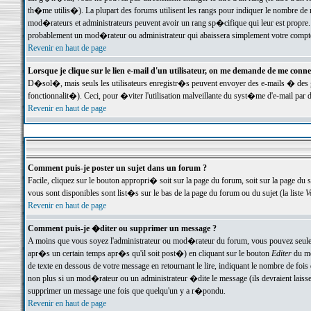
th�me utilis�). La plupart des forums utilisent les rangs pour indiquer le nombre de m
mod�rateurs et administrateurs peuvent avoir un rang sp�cifique qui leur est propre. 
probablement un mod�rateur ou administrateur qui abaissera simplement votre compte
Revenir en haut de page
Lorsque je clique sur le lien e-mail d'un utilisateur, on me demande de me conne
D�sol�, mais seuls les utilisateurs enregistr�s peuvent envoyer des e-mails � des ge
fonctionnalit�). Ceci, pour �viter l'utilisation malveillante du syst�me d'e-mail par 
Revenir en haut de page
Comment puis-je poster un sujet dans un forum ?
Facile, cliquez sur le bouton appropri� soit sur la page du forum, soit sur la page du 
vous sont disponibles sont list�s sur le bas de la page du forum ou du sujet (la liste
V
Revenir en haut de page
Comment puis-je �diter ou supprimer un message ?
A moins que vous soyez l'administrateur ou mod�rateur du forum, vous pouvez seul
apr�s un certain temps apr�s qu'il soit post�) en cliquant sur le bouton
Editer
du me
de texte en dessous de votre message en retournant le lire, indiquant le nombre de fo
non plus si un mod�rateur ou un administrateur �dite le message (ils devraient laisser
supprimer un message une fois que quelqu'un y a r�pondu.
Revenir en haut de page