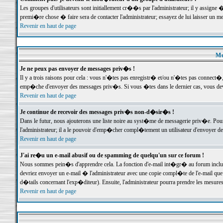
Les groupes d'utilisateurs sont initiallement cr��s par l'administrateur; il y assign
premi�re chose � faire sera de contacter l'administrateur; essayez de lui laisser un 
Revenir en haut de page
Me
Je ne peux pas envoyer de messages priv�s !
Il y a trois raisons pour cela : vous n'�tes pas enregistr� et/ou n'�tes pas connect�
emp�che d'envoyer des messages priv�s. Si vous �tes dans le dernier cas, vous devr
Revenir en haut de page
Je continue de recevoir des messages priv�s non-d�sir�s !
Dans le futur, nous ajouterons une liste noire au syst�me de messagerie priv�e. P
l'administrateur; il a le pouvoir d'emp�cher compl�tement un utilisateur d'envoyer 
Revenir en haut de page
J'ai re�u un e-mail abusif ou de spamming de quelqu'un sur ce forum !
Nous sommes pein�s d'apprendre cela. La fonction d'e-mail int�gr� au forum inclut d
devriez envoyer un e-mail � l'administrateur avec une copie compl�te de l'e-mail que v
d�tails concernant l'exp�diteur). Ensuite, l'administrateur pourra prendre les mesure
Revenir en haut de page