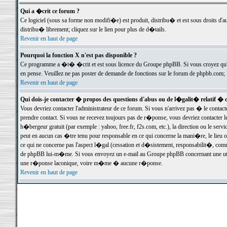
Qui a �crit ce forum ?
Ce logiciel (sous sa forme non modifi�e) est produit, distribu� et est sous droits d'a
distribu� librement; cliquez sur le lien pour plus de d�tails.
Revenir en haut de page
Pourquoi la fonction X n'est pas disponible ?
Ce programme a �t� �crit et est sous licence du Groupe phpBB. Si vous croyez qu'un
en pense. Veuillez ne pas poster de demande de fonctions sur le forum de phpbb.com; 
Revenir en haut de page
Qui dois-je contacter � propos des questions d'abus ou de l�galit� relatif � 
Vous devriez contacter l'administrateur de ce forum. Si vous n'arrivez pas � le conta
prendre contact. Si vous ne recevez toujours pas de r�ponse, vous devriez contacter 
h�bergeur gratuit (par exemple : yahoo, free.fr, f2s.com, etc.), la direction ou le se
peut en aucun cas �tre tenu pour responsable en ce qui concerne la mani�re, le lieu ou 
ce qui ne concerne pas l'aspect l�gal (cessation et d�sistement, responsabilit�, comm
de phpBB lui-m�me. Si vous envoyez un e-mail au Groupe phpBB concernant une utili
une r�ponse laconique, voire m�me � aucune r�ponse.
Revenir en haut de page