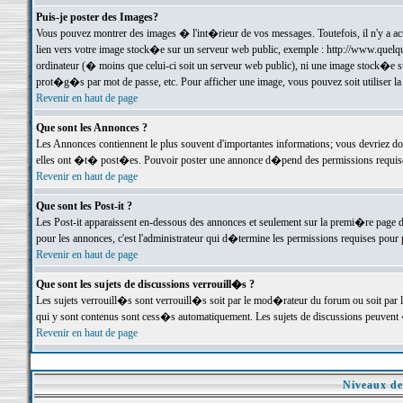
Puis-je poster des Images?
Vous pouvez montrer des images � l'int�rieur de vos messages. Toutefois, il n'y a 
lien vers votre image stock�e sur un serveur web public, exemple : http://www.quelq
ordinateur (� moins que celui-ci soit un serveur web public), ni une image stock�e su
prot�g�s par mot de passe, etc. Pour afficher une image, vous pouvez soit utiliser 
Revenir en haut de page
Que sont les Annonces ?
Les Annonces contiennent le plus souvent d'importantes informations; vous devriez d
elles ont �t� post�es. Pouvoir poster une annonce d�pend des permissions requises;
Revenir en haut de page
Que sont les Post-it ?
Les Post-it apparaissent en-dessous des annonces et seulement sur la premi�re page 
pour les annonces, c'est l'administrateur qui d�termine les permissions requises pour 
Revenir en haut de page
Que sont les sujets de discussions verrouill�s ?
Les sujets verrouill�s sont verrouill�s soit par le mod�rateur du forum ou soit par 
qui y sont contenus sont cess�s automatiquement. Les sujets de discussions peuvent 
Revenir en haut de page
Niveaux de