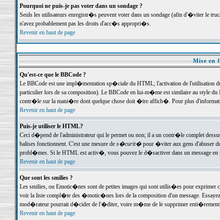
Pourquoi ne puis-je pas voter dans un sondage ?
Seuls les utilisateurs enregistr�s peuvent voter dans un sondage (afin d'�viter le tr
n'avez probablement pas les droits d'acc�s appropri�s.
Revenir en haut de page
Mise en f
Qu'est-ce que le BBCode ?
Le BBCode est une impl�mentation sp�ciale du HTML; l'activation de l'utilisation 
particulier lors de sa composition). Le BBCode en lui-m�me est similaire au style du H
contr�le sur la mani�re dont quelque chose doit �tre affich�. Pour plus d'information
Revenir en haut de page
Puis-je utiliser le HTML?
Ceci d�pend de l'administrateur qui le permet ou non; il a un contr�le complet dessu
balises fonctionnent. C'est une mesure de
s�curit�
pour �viter aux gens d'abuser du 
probl�mes. Si le HTML est activ�, vous pouvez le d�sactiver dans un message en par
Revenir en haut de page
Que sont les smilies ?
Les smilies, ou Emotic�nes sont de petites images qui sont utilis�es pour exprimer certa
voir la liste compl�te des �motic�nes lors de la composition d'un message. Essayez de 
mod�rateur pourrait d�cider de l'�diter, voire m�me de le supprimer enti�rement
Revenir en haut de page