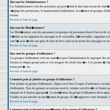
Qui sont les Administrateurs ?
Les Administrateurs sont des personnes qui poss�dent le plus haut niveau de contr�le 
r�glage des permissions, le bannissement d'utilisateurs, la cr�ation de groupes d'uti
forums.
Revenir en haut de page
Qui sont les Mod�rateurs?
Les Mod�rateurs sont des personnes (ou groupes de personnes) dont le but est de veil
d'�diter ou de supprimer les messages et de verrouiller, d�verrouiller, supprimer 
sont l� pour �viter aux gens de faire du
hors-sujet
ou de poster des messages ne res
Revenir en haut de page
Que sont les groupes d'utilisateurs ?
Les groupes d'utilisateurs sont une mani�re pour l'administrateur de regrouper des util
forums) et chaque groupe peut se voir assigner des droits d'acc�s. Ceci permet � 
forum priv�, etc.
Revenir en haut de page
Comment puis-je joindre un groupe d'utilisateurs ?
Pour joindre un groupe d'utilisateurs, cliquez sur le lien
Groupes d'utilisateurs
en haut
d'utilisateurs. Tous les groupes ne sont pas
ouverts
; certains sont
ferm�s
et d'autres p
cliquant sur le bouton appropri�. Le mod�rateur du groupe d'utilisateurs devra appro
Veuillez ne pas harceler un mod�rateur de groupe s'il d�sapprouve votre demande; il 
Revenir en haut de page
Comment puis-je devenir le mod�rateur d'un groupe d'utilisateurs ?