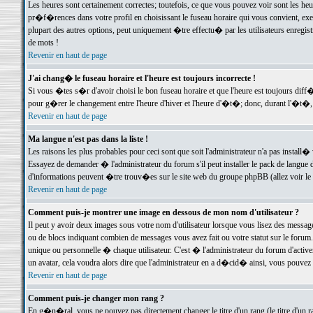
Les heures sont certainement correctes; toutefois, ce que vous pouvez voir sont les he
pr�f�rences dans votre profil en choisissant le fuseau horaire qui vous convient, exe
plupart des autres options, peut uniquement �tre effectu� par les utilisateurs enregis
de mots !
Revenir en haut de page
J'ai chang� le fuseau horaire et l'heure est toujours incorrecte !
Si vous �tes s�r d'avoir choisi le bon fuseau horaire et que l'heure est toujours d
pour g�rer le changement entre l'heure d'hiver et l'heure d'�t�; donc, durant l'�t�,
Revenir en haut de page
Ma langue n'est pas dans la liste !
Les raisons les plus probables pour ceci sont que soit l'administrateur n'a pas install�
Essayez de demander � l'administrateur du forum s'il peut installer le pack de langue d
d'informations peuvent �tre trouv�es sur le site web du groupe phpBB (allez voir le l
Revenir en haut de page
Comment puis-je montrer une image en dessous de mon nom d'utilisateur ?
Il peut y avoir deux images sous votre nom d'utilisateur lorsque vous lisez des mess
ou de blocs indiquant combien de messages vous avez fait ou votre statut sur le for
unique ou personnelle � chaque utilisateur. C'est � l'administrateur du forum d'activer
un avatar, cela voudra alors dire que l'administrateur en a d�cid� ainsi, vous pouvez
Revenir en haut de page
Comment puis-je changer mon rang ?
En g�n�ral, vous ne pouvez pas directement changer le titre d'un rang (le titre d'un ra