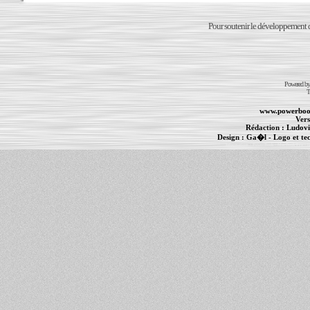
Pour soutenir le développement du
Powered b
T
www.powerboo
Vers
Rédaction :
Ludovi
Design :
Ga�l
- Logo et te
Informations :
PowerBook
-
MacBook Pro
-
i