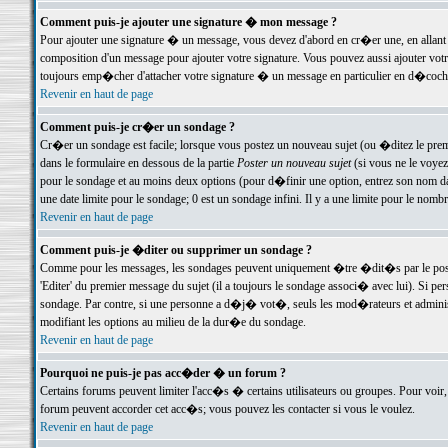
Comment puis-je ajouter une signature � mon message ?
Pour ajouter une signature � un message, vous devez d'abord en cr�er une, en allant
composition d'un message pour ajouter votre signature. Vous pouvez aussi ajouter vot
toujours emp�cher d'attacher votre signature � un message en particulier en d�cochan
Revenir en haut de page
Comment puis-je cr�er un sondage ?
Cr�er un sondage est facile; lorsque vous postez un nouveau sujet (ou �ditez le premie
dans le formulaire en dessous de la partie
Poster un nouveau sujet
(si vous ne le voyez
pour le sondage et au moins deux options (pour d�finir une option, entrez son nom d
une date limite pour le sondage; 0 est un sondage infini. Il y a une limite pour le nomb
Revenir en haut de page
Comment puis-je �diter ou supprimer un sondage ?
Comme pour les messages, les sondages peuvent uniquement �tre �dit�s par le poste
'Editer' du premier message du sujet (il a toujours le sondage associ� avec lui). Si 
sondage. Par contre, si une personne a d�j� vot�, seuls les mod�rateurs et administ
modifiant les options au milieu de la dur�e du sondage.
Revenir en haut de page
Pourquoi ne puis-je pas acc�der � un forum ?
Certains forums peuvent limiter l'acc�s � certains utilisateurs ou groupes. Pour voir, 
forum peuvent accorder cet acc�s; vous pouvez les contacter si vous le voulez.
Revenir en haut de page