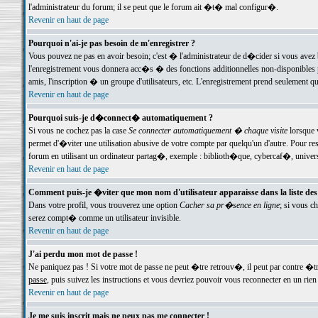
l'administrateur du forum; il se peut que le forum ait �t� mal configur�.
Revenir en haut de page
Pourquoi n'ai-je pas besoin de m'enregistrer ?
Vous pouvez ne pas en avoir besoin; c'est � l'administrateur de d�cider si vous avez 
l'enregistrement vous donnera acc�s � des fonctions additionnelles non-disponibles p
amis, l'inscription � un groupe d'utilisateurs, etc. L'enregistrement prend seulement q
Revenir en haut de page
Pourquoi suis-je d�connect� automatiquement ?
Si vous ne cochez pas la case
Se connecter automatiquement � chaque visite
lorsque 
permet d'�viter une utilisation abusive de votre compte par quelqu'un d'autre. Pour 
forum en utilisant un ordinateur partag�, exemple : biblioth�que, cybercaf�, univers
Revenir en haut de page
Comment puis-je �viter que mon nom d'utilisateur apparaisse dans la liste des u
Dans votre profil, vous trouverez une option
Cacher sa pr�sence en ligne
; si vous c
serez compt� comme un utilisateur invisible.
Revenir en haut de page
J'ai perdu mon mot de passe !
Ne paniquez pas ! Si votre mot de passe ne peut �tre retrouv�, il peut par contre �tre
passe
, puis suivez les instructions et vous devriez pouvoir vous reconnecter en un rien
Revenir en haut de page
Je me suis inscrit mais ne peux pas me connecter !