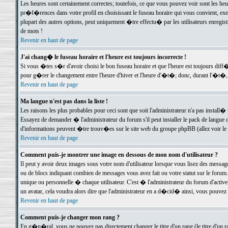
Les heures sont certainement correctes; toutefois, ce que vous pouvez voir sont les he
pr�f�rences dans votre profil en choisissant le fuseau horaire qui vous convient, exe
plupart des autres options, peut uniquement �tre effectu� par les utilisateurs enregis
de mots !
Revenir en haut de page
J'ai chang� le fuseau horaire et l'heure est toujours incorrecte !
Si vous �tes s�r d'avoir choisi le bon fuseau horaire et que l'heure est toujours d
pour g�rer le changement entre l'heure d'hiver et l'heure d'�t�; donc, durant l'�t�,
Revenir en haut de page
Ma langue n'est pas dans la liste !
Les raisons les plus probables pour ceci sont que soit l'administrateur n'a pas install�
Essayez de demander � l'administrateur du forum s'il peut installer le pack de langue d
d'informations peuvent �tre trouv�es sur le site web du groupe phpBB (allez voir le l
Revenir en haut de page
Comment puis-je montrer une image en dessous de mon nom d'utilisateur ?
Il peut y avoir deux images sous votre nom d'utilisateur lorsque vous lisez des mess
ou de blocs indiquant combien de messages vous avez fait ou votre statut sur le for
unique ou personnelle � chaque utilisateur. C'est � l'administrateur du forum d'activer
un avatar, cela voudra alors dire que l'administrateur en a d�cid� ainsi, vous pouvez
Revenir en haut de page
Comment puis-je changer mon rang ?
En g�n�ral, vous ne pouvez pas directement changer le titre d'un rang (le titre d'un ra