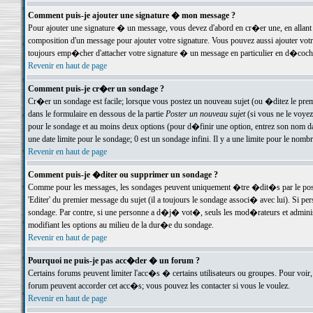
Comment puis-je ajouter une signature � mon message ?
Pour ajouter une signature � un message, vous devez d'abord en cr�er une, en allant
composition d'un message pour ajouter votre signature. Vous pouvez aussi ajouter vot
toujours emp�cher d'attacher votre signature � un message en particulier en d�cochan
Revenir en haut de page
Comment puis-je cr�er un sondage ?
Cr�er un sondage est facile; lorsque vous postez un nouveau sujet (ou �ditez le premie
dans le formulaire en dessous de la partie
Poster un nouveau sujet
(si vous ne le voyez
pour le sondage et au moins deux options (pour d�finir une option, entrez son nom d
une date limite pour le sondage; 0 est un sondage infini. Il y a une limite pour le nomb
Revenir en haut de page
Comment puis-je �diter ou supprimer un sondage ?
Comme pour les messages, les sondages peuvent uniquement �tre �dit�s par le poste
'Editer' du premier message du sujet (il a toujours le sondage associ� avec lui). Si 
sondage. Par contre, si une personne a d�j� vot�, seuls les mod�rateurs et administ
modifiant les options au milieu de la dur�e du sondage.
Revenir en haut de page
Pourquoi ne puis-je pas acc�der � un forum ?
Certains forums peuvent limiter l'acc�s � certains utilisateurs ou groupes. Pour voir, 
forum peuvent accorder cet acc�s; vous pouvez les contacter si vous le voulez.
Revenir en haut de page