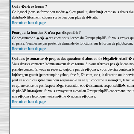
Qui a �crit ce forum ?
Ce logiciel (sous sa forme non modifi�e) est produit, distribu� et est sous droits d'a
distribu� librement; cliquez sur le lien pour plus de d�tails.
Revenir en haut de page
Pourquoi la fonction X n'est pas disponible ?
Ce programme a �t� �crit et est sous licence du Groupe phpBB. Si vous croyez qu'un
en pense. Veuillez ne pas poster de demande de fonctions sur le forum de phpbb.com; 
Revenir en haut de page
Qui dois-je contacter � propos des questions d'abus ou de l�galit� relatif � 
Vous devriez contacter l'administrateur de ce forum. Si vous n'arrivez pas � le conta
prendre contact. Si vous ne recevez toujours pas de r�ponse, vous devriez contacter 
h�bergeur gratuit (par exemple : yahoo, free.fr, f2s.com, etc.), la direction ou le se
peut en aucun cas �tre tenu pour responsable en ce qui concerne la mani�re, le lieu ou 
ce qui ne concerne pas l'aspect l�gal (cessation et d�sistement, responsabilit�, comm
de phpBB lui-m�me. Si vous envoyez un e-mail au Groupe phpBB concernant une utili
une r�ponse laconique, voire m�me � aucune r�ponse.
Revenir en haut de page