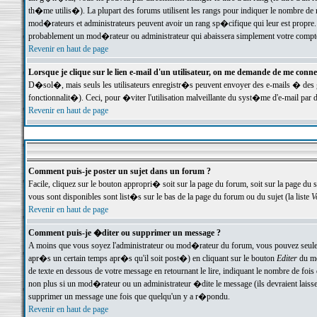
th�me utilis�). La plupart des forums utilisent les rangs pour indiquer le nombre de m
mod�rateurs et administrateurs peuvent avoir un rang sp�cifique qui leur est propre. 
probablement un mod�rateur ou administrateur qui abaissera simplement votre compte
Revenir en haut de page
Lorsque je clique sur le lien e-mail d'un utilisateur, on me demande de me conne
D�sol�, mais seuls les utilisateurs enregistr�s peuvent envoyer des e-mails � des ge
fonctionnalit�). Ceci, pour �viter l'utilisation malveillante du syst�me d'e-mail par 
Revenir en haut de page
Comment puis-je poster un sujet dans un forum ?
Facile, cliquez sur le bouton appropri� soit sur la page du forum, soit sur la page du 
vous sont disponibles sont list�s sur le bas de la page du forum ou du sujet (la liste
V
Revenir en haut de page
Comment puis-je �diter ou supprimer un message ?
A moins que vous soyez l'administrateur ou mod�rateur du forum, vous pouvez seul
apr�s un certain temps apr�s qu'il soit post�) en cliquant sur le bouton
Editer
du me
de texte en dessous de votre message en retournant le lire, indiquant le nombre de fo
non plus si un mod�rateur ou un administrateur �dite le message (ils devraient laisser
supprimer un message une fois que quelqu'un y a r�pondu.
Revenir en haut de page