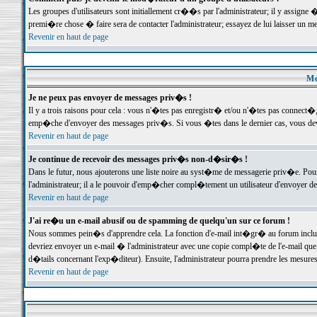
Les groupes d'utilisateurs sont initiallement cr��s par l'administrateur; il y assign
premi�re chose � faire sera de contacter l'administrateur; essayez de lui laisser un 
Revenir en haut de page
Me
Je ne peux pas envoyer de messages priv�s !
Il y a trois raisons pour cela : vous n'�tes pas enregistr� et/ou n'�tes pas connect�
emp�che d'envoyer des messages priv�s. Si vous �tes dans le dernier cas, vous devr
Revenir en haut de page
Je continue de recevoir des messages priv�s non-d�sir�s !
Dans le futur, nous ajouterons une liste noire au syst�me de messagerie priv�e. P
l'administrateur; il a le pouvoir d'emp�cher compl�tement un utilisateur d'envoyer 
Revenir en haut de page
J'ai re�u un e-mail abusif ou de spamming de quelqu'un sur ce forum !
Nous sommes pein�s d'apprendre cela. La fonction d'e-mail int�gr� au forum inclut d
devriez envoyer un e-mail � l'administrateur avec une copie compl�te de l'e-mail que v
d�tails concernant l'exp�diteur). Ensuite, l'administrateur pourra prendre les mesure
Revenir en haut de page