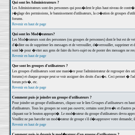
Qui sont les Administrateurs ?
Les Administrateurs sont des personnes qui poss�dent le plus haut niveau de contr�le 
r�glage des permissions, le bannissement d'utilisateurs, la cr�ation de groupes d'uti
forums.
Revenir en haut de page
Qui sont les Mod�rateurs?
Les Mod�rateurs sont des personnes (ou groupes de personnes) dont le but est de veil
d'�diter ou de supprimer les messages et de verrouiller, d�verrouiller, supprimer 
sont l� pour �viter aux gens de faire du
hors-sujet
ou de poster des messages ne res
Revenir en haut de page
Que sont les groupes d'utilisateurs ?
Les groupes d'utilisateurs sont une mani�re pour l'administrateur de regrouper des util
forums) et chaque groupe peut se voir assigner des droits d'acc�s. Ceci permet � 
forum priv�, etc.
Revenir en haut de page
Comment puis-je joindre un groupe d'utilisateurs ?
Pour joindre un groupe d'utilisateurs, cliquez sur le lien
Groupes d'utilisateurs
en haut
d'utilisateurs. Tous les groupes ne sont pas
ouverts
; certains sont
ferm�s
et d'autres p
cliquant sur le bouton appropri�. Le mod�rateur du groupe d'utilisateurs devra appro
Veuillez ne pas harceler un mod�rateur de groupe s'il d�sapprouve votre demande; il 
Revenir en haut de page
Comment puis-je devenir le mod�rateur d'un groupe d'utilisateurs ?