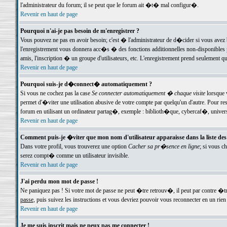
l'administrateur du forum; il se peut que le forum ait �t� mal configur�.
Revenir en haut de page
Pourquoi n'ai-je pas besoin de m'enregistrer ?
Vous pouvez ne pas en avoir besoin; c'est � l'administrateur de d�cider si vous avez 
l'enregistrement vous donnera acc�s � des fonctions additionnelles non-disponibles p
amis, l'inscription � un groupe d'utilisateurs, etc. L'enregistrement prend seulement q
Revenir en haut de page
Pourquoi suis-je d�connect� automatiquement ?
Si vous ne cochez pas la case
Se connecter automatiquement � chaque visite
lorsque 
permet d'�viter une utilisation abusive de votre compte par quelqu'un d'autre. Pour 
forum en utilisant un ordinateur partag�, exemple : biblioth�que, cybercaf�, univers
Revenir en haut de page
Comment puis-je �viter que mon nom d'utilisateur apparaisse dans la liste des u
Dans votre profil, vous trouverez une option
Cacher sa pr�sence en ligne
; si vous c
serez compt� comme un utilisateur invisible.
Revenir en haut de page
J'ai perdu mon mot de passe !
Ne paniquez pas ! Si votre mot de passe ne peut �tre retrouv�, il peut par contre �tre
passe
, puis suivez les instructions et vous devriez pouvoir vous reconnecter en un rien
Revenir en haut de page
Je me suis inscrit mais ne peux pas me connecter !