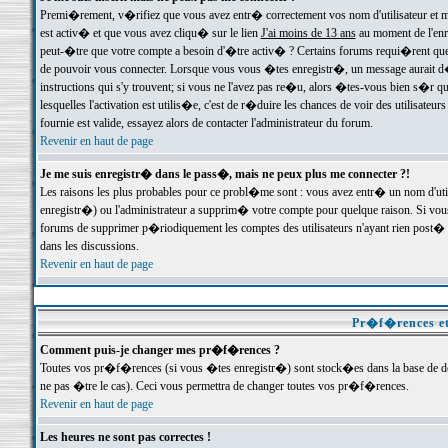
Premi�rement, v�rifiez que vous avez entr� correctement vos nom d'utilisateur et mo
est activ� et que vous avez cliqu� sur le lien
J'ai moins de 13 ans
au moment de l'enre
peut-�tre que votre compte a besoin d'�tre activ� ? Certains forums requi�rent que 
de pouvoir vous connecter. Lorsque vous vous �tes enregistr�, un message aurait d� v
instructions qui s'y trouvent; si vous ne l'avez pas re�u, alors �tes-vous bien s�r que
lesquelles l'activation est utilis�e, c'est de r�duire les chances de voir des utilis
fournie est valide, essayez alors de contacter l'administrateur du forum.
Revenir en haut de page
Je me suis enregistr� dans le pass�, mais ne peux plus me connecter ?!
Les raisons les plus probables pour ce probl�me sont : vous avez entr� un nom d'ut
enregistr�) ou l'administrateur a supprim� votre compte pour quelque raison. Si vous 
forums de supprimer p�riodiquement les comptes des utilisateurs n'ayant rien post� a
dans les discussions.
Revenir en haut de page
Pr�f�rences et
Comment puis-je changer mes pr�f�rences ?
Toutes vos pr�f�rences (si vous �tes enregistr�) sont stock�es dans la base de don
ne pas �tre le cas). Ceci vous permettra de changer toutes vos pr�f�rences.
Revenir en haut de page
Les heures ne sont pas correctes !