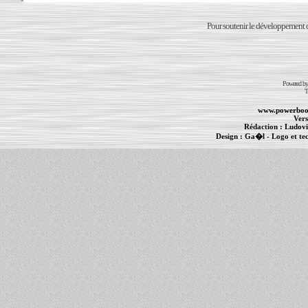
Pour soutenir le développement du
Powered b
T
www.powerboo
Vers
Rédaction :
Ludovi
Design :
Ga�l
- Logo et te
Informations :
PowerBook
-
MacBook Pro
-
i