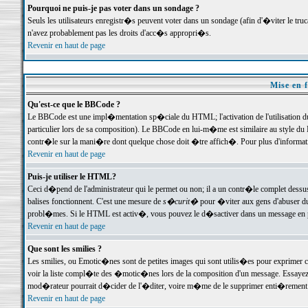
Pourquoi ne puis-je pas voter dans un sondage ?
Seuls les utilisateurs enregistr�s peuvent voter dans un sondage (afin d'�viter le tr
n'avez probablement pas les droits d'acc�s appropri�s.
Revenir en haut de page
Mise en f
Qu'est-ce que le BBCode ?
Le BBCode est une impl�mentation sp�ciale du HTML; l'activation de l'utilisation 
particulier lors de sa composition). Le BBCode en lui-m�me est similaire au style du H
contr�le sur la mani�re dont quelque chose doit �tre affich�. Pour plus d'information
Revenir en haut de page
Puis-je utiliser le HTML?
Ceci d�pend de l'administrateur qui le permet ou non; il a un contr�le complet dessu
balises fonctionnent. C'est une mesure de
s�curit�
pour �viter aux gens d'abuser du 
probl�mes. Si le HTML est activ�, vous pouvez le d�sactiver dans un message en par
Revenir en haut de page
Que sont les smilies ?
Les smilies, ou Emotic�nes sont de petites images qui sont utilis�es pour exprimer certa
voir la liste compl�te des �motic�nes lors de la composition d'un message. Essayez de 
mod�rateur pourrait d�cider de l'�diter, voire m�me de le supprimer enti�rement
Revenir en haut de page