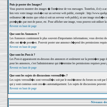
Puis-je poster des Images?
Vous pouvez montrer des images � l'int�rieur de vos messages. Toutefois, il n'y a 
lien vers votre image stock�e sur un serveur web public, exemple : http://www.quelq
ordinateur (� moins que celui-ci soit un serveur web public), ni une image stock�e su
prot�g�s par mot de passe, etc. Pour afficher une image, vous pouvez soit utiliser 
Revenir en haut de page
Que sont les Annonces ?
Les Annonces contiennent le plus souvent d'importantes informations; vous devriez d
elles ont �t� post�es. Pouvoir poster une annonce d�pend des permissions requises;
Revenir en haut de page
Que sont les Post-it ?
Les Post-it apparaissent en-dessous des annonces et seulement sur la premi�re page 
pour les annonces, c'est l'administrateur qui d�termine les permissions requises pour 
Revenir en haut de page
Que sont les sujets de discussions verrouill�s ?
Les sujets verrouill�s sont verrouill�s soit par le mod�rateur du forum ou soit par 
qui y sont contenus sont cess�s automatiquement. Les sujets de discussions peuvent 
Revenir en haut de page
Niveaux de