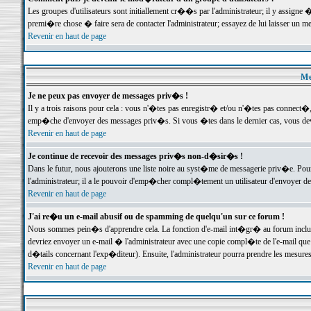
Les groupes d'utilisateurs sont initiallement cr��s par l'administrateur; il y assign
premi�re chose � faire sera de contacter l'administrateur; essayez de lui laisser un 
Revenir en haut de page
Me
Je ne peux pas envoyer de messages priv�s !
Il y a trois raisons pour cela : vous n'�tes pas enregistr� et/ou n'�tes pas connect�
emp�che d'envoyer des messages priv�s. Si vous �tes dans le dernier cas, vous devr
Revenir en haut de page
Je continue de recevoir des messages priv�s non-d�sir�s !
Dans le futur, nous ajouterons une liste noire au syst�me de messagerie priv�e. P
l'administrateur; il a le pouvoir d'emp�cher compl�tement un utilisateur d'envoyer 
Revenir en haut de page
J'ai re�u un e-mail abusif ou de spamming de quelqu'un sur ce forum !
Nous sommes pein�s d'apprendre cela. La fonction d'e-mail int�gr� au forum inclut d
devriez envoyer un e-mail � l'administrateur avec une copie compl�te de l'e-mail que v
d�tails concernant l'exp�diteur). Ensuite, l'administrateur pourra prendre les mesure
Revenir en haut de page