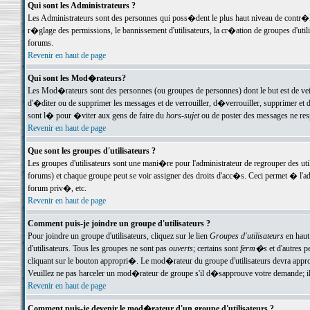
Qui sont les Administrateurs ?
Les Administrateurs sont des personnes qui poss�dent le plus haut niveau de contr�le 
r�glage des permissions, le bannissement d'utilisateurs, la cr�ation de groupes d'uti
forums.
Revenir en haut de page
Qui sont les Mod�rateurs?
Les Mod�rateurs sont des personnes (ou groupes de personnes) dont le but est de veil
d'�diter ou de supprimer les messages et de verrouiller, d�verrouiller, supprimer 
sont l� pour �viter aux gens de faire du
hors-sujet
ou de poster des messages ne res
Revenir en haut de page
Que sont les groupes d'utilisateurs ?
Les groupes d'utilisateurs sont une mani�re pour l'administrateur de regrouper des util
forums) et chaque groupe peut se voir assigner des droits d'acc�s. Ceci permet � 
forum priv�, etc.
Revenir en haut de page
Comment puis-je joindre un groupe d'utilisateurs ?
Pour joindre un groupe d'utilisateurs, cliquez sur le lien
Groupes d'utilisateurs
en haut
d'utilisateurs. Tous les groupes ne sont pas
ouverts
; certains sont
ferm�s
et d'autres p
cliquant sur le bouton appropri�. Le mod�rateur du groupe d'utilisateurs devra appro
Veuillez ne pas harceler un mod�rateur de groupe s'il d�sapprouve votre demande; il 
Revenir en haut de page
Comment puis-je devenir le mod�rateur d'un groupe d'utilisateurs ?