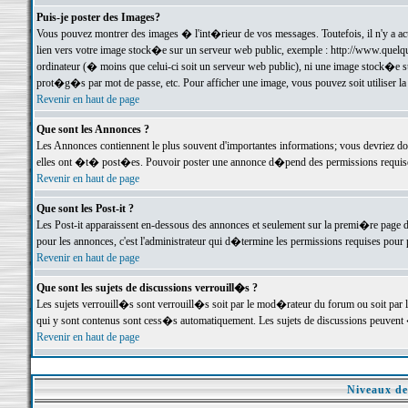
Puis-je poster des Images?
Vous pouvez montrer des images � l'int�rieur de vos messages. Toutefois, il n'y a 
lien vers votre image stock�e sur un serveur web public, exemple : http://www.quelq
ordinateur (� moins que celui-ci soit un serveur web public), ni une image stock�e su
prot�g�s par mot de passe, etc. Pour afficher une image, vous pouvez soit utiliser 
Revenir en haut de page
Que sont les Annonces ?
Les Annonces contiennent le plus souvent d'importantes informations; vous devriez d
elles ont �t� post�es. Pouvoir poster une annonce d�pend des permissions requises;
Revenir en haut de page
Que sont les Post-it ?
Les Post-it apparaissent en-dessous des annonces et seulement sur la premi�re page 
pour les annonces, c'est l'administrateur qui d�termine les permissions requises pour 
Revenir en haut de page
Que sont les sujets de discussions verrouill�s ?
Les sujets verrouill�s sont verrouill�s soit par le mod�rateur du forum ou soit par 
qui y sont contenus sont cess�s automatiquement. Les sujets de discussions peuvent 
Revenir en haut de page
Niveaux de