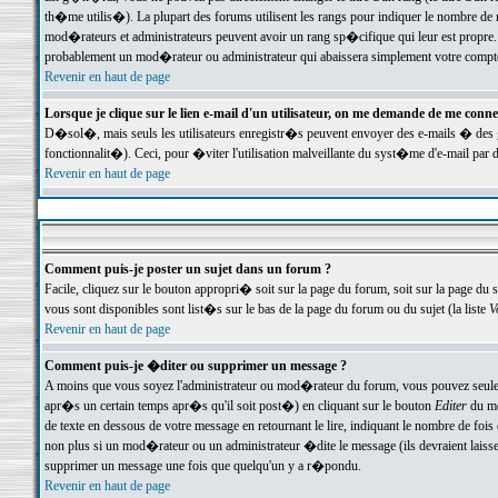
th�me utilis�). La plupart des forums utilisent les rangs pour indiquer le nombre de m
mod�rateurs et administrateurs peuvent avoir un rang sp�cifique qui leur est propre. 
probablement un mod�rateur ou administrateur qui abaissera simplement votre compte
Revenir en haut de page
Lorsque je clique sur le lien e-mail d'un utilisateur, on me demande de me conne
D�sol�, mais seuls les utilisateurs enregistr�s peuvent envoyer des e-mails � des ge
fonctionnalit�). Ceci, pour �viter l'utilisation malveillante du syst�me d'e-mail par 
Revenir en haut de page
Comment puis-je poster un sujet dans un forum ?
Facile, cliquez sur le bouton appropri� soit sur la page du forum, soit sur la page du 
vous sont disponibles sont list�s sur le bas de la page du forum ou du sujet (la liste
V
Revenir en haut de page
Comment puis-je �diter ou supprimer un message ?
A moins que vous soyez l'administrateur ou mod�rateur du forum, vous pouvez seul
apr�s un certain temps apr�s qu'il soit post�) en cliquant sur le bouton
Editer
du me
de texte en dessous de votre message en retournant le lire, indiquant le nombre de fo
non plus si un mod�rateur ou un administrateur �dite le message (ils devraient laisser
supprimer un message une fois que quelqu'un y a r�pondu.
Revenir en haut de page