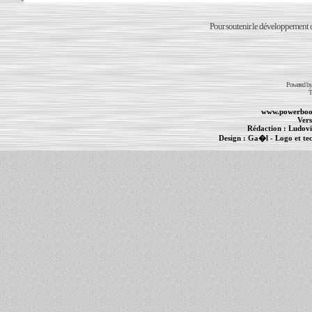
Pour soutenir le développement du
Powered b
T
www.powerboo
Vers
Rédaction :
Ludovi
Design :
Ga�l
- Logo et te
Informations :
PowerBook
-
MacBook Pro
-
i