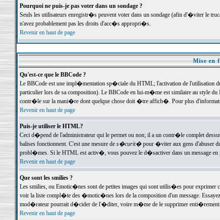
Pourquoi ne puis-je pas voter dans un sondage ?
Seuls les utilisateurs enregistr�s peuvent voter dans un sondage (afin d'�viter le tr
n'avez probablement pas les droits d'acc�s appropri�s.
Revenir en haut de page
Mise en f
Qu'est-ce que le BBCode ?
Le BBCode est une impl�mentation sp�ciale du HTML; l'activation de l'utilisation 
particulier lors de sa composition). Le BBCode en lui-m�me est similaire au style du H
contr�le sur la mani�re dont quelque chose doit �tre affich�. Pour plus d'information
Revenir en haut de page
Puis-je utiliser le HTML?
Ceci d�pend de l'administrateur qui le permet ou non; il a un contr�le complet dessu
balises fonctionnent. C'est une mesure de
s�curit�
pour �viter aux gens d'abuser du 
probl�mes. Si le HTML est activ�, vous pouvez le d�sactiver dans un message en par
Revenir en haut de page
Que sont les smilies ?
Les smilies, ou Emotic�nes sont de petites images qui sont utilis�es pour exprimer certa
voir la liste compl�te des �motic�nes lors de la composition d'un message. Essayez de 
mod�rateur pourrait d�cider de l'�diter, voire m�me de le supprimer enti�rement
Revenir en haut de page