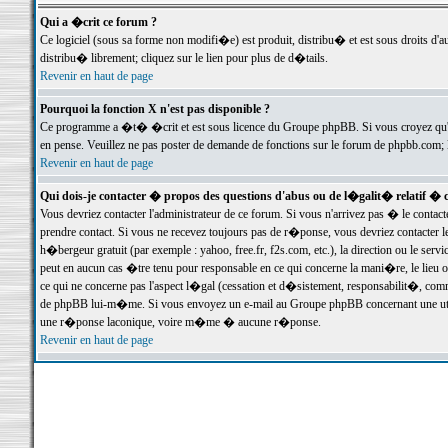
Qui a �crit ce forum ?
Ce logiciel (sous sa forme non modifi�e) est produit, distribu� et est sous droits d'a
distribu� librement; cliquez sur le lien pour plus de d�tails.
Revenir en haut de page
Pourquoi la fonction X n'est pas disponible ?
Ce programme a �t� �crit et est sous licence du Groupe phpBB. Si vous croyez qu'un
en pense. Veuillez ne pas poster de demande de fonctions sur le forum de phpbb.com; 
Revenir en haut de page
Qui dois-je contacter � propos des questions d'abus ou de l�galit� relatif � 
Vous devriez contacter l'administrateur de ce forum. Si vous n'arrivez pas � le conta
prendre contact. Si vous ne recevez toujours pas de r�ponse, vous devriez contacter 
h�bergeur gratuit (par exemple : yahoo, free.fr, f2s.com, etc.), la direction ou le se
peut en aucun cas �tre tenu pour responsable en ce qui concerne la mani�re, le lieu ou 
ce qui ne concerne pas l'aspect l�gal (cessation et d�sistement, responsabilit�, comm
de phpBB lui-m�me. Si vous envoyez un e-mail au Groupe phpBB concernant une utili
une r�ponse laconique, voire m�me � aucune r�ponse.
Revenir en haut de page