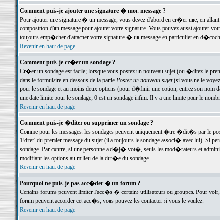
Comment puis-je ajouter une signature � mon message ?
Pour ajouter une signature � un message, vous devez d'abord en cr�er une, en allant
composition d'un message pour ajouter votre signature. Vous pouvez aussi ajouter vot
toujours emp�cher d'attacher votre signature � un message en particulier en d�cochan
Revenir en haut de page
Comment puis-je cr�er un sondage ?
Cr�er un sondage est facile; lorsque vous postez un nouveau sujet (ou �ditez le premie
dans le formulaire en dessous de la partie
Poster un nouveau sujet
(si vous ne le voyez
pour le sondage et au moins deux options (pour d�finir une option, entrez son nom d
une date limite pour le sondage; 0 est un sondage infini. Il y a une limite pour le nomb
Revenir en haut de page
Comment puis-je �diter ou supprimer un sondage ?
Comme pour les messages, les sondages peuvent uniquement �tre �dit�s par le poste
'Editer' du premier message du sujet (il a toujours le sondage associ� avec lui). Si 
sondage. Par contre, si une personne a d�j� vot�, seuls les mod�rateurs et administ
modifiant les options au milieu de la dur�e du sondage.
Revenir en haut de page
Pourquoi ne puis-je pas acc�der � un forum ?
Certains forums peuvent limiter l'acc�s � certains utilisateurs ou groupes. Pour voir, 
forum peuvent accorder cet acc�s; vous pouvez les contacter si vous le voulez.
Revenir en haut de page