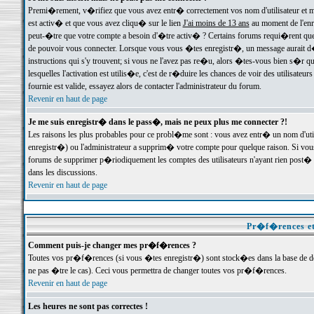
Premi�rement, v�rifiez que vous avez entr� correctement vos nom d'utilisateur et mo
est activ� et que vous avez cliqu� sur le lien
J'ai moins de 13 ans
au moment de l'enre
peut-�tre que votre compte a besoin d'�tre activ� ? Certains forums requi�rent que 
de pouvoir vous connecter. Lorsque vous vous �tes enregistr�, un message aurait d� v
instructions qui s'y trouvent; si vous ne l'avez pas re�u, alors �tes-vous bien s�r que
lesquelles l'activation est utilis�e, c'est de r�duire les chances de voir des utilis
fournie est valide, essayez alors de contacter l'administrateur du forum.
Revenir en haut de page
Je me suis enregistr� dans le pass�, mais ne peux plus me connecter ?!
Les raisons les plus probables pour ce probl�me sont : vous avez entr� un nom d'ut
enregistr�) ou l'administrateur a supprim� votre compte pour quelque raison. Si vous 
forums de supprimer p�riodiquement les comptes des utilisateurs n'ayant rien post� a
dans les discussions.
Revenir en haut de page
Pr�f�rences et
Comment puis-je changer mes pr�f�rences ?
Toutes vos pr�f�rences (si vous �tes enregistr�) sont stock�es dans la base de don
ne pas �tre le cas). Ceci vous permettra de changer toutes vos pr�f�rences.
Revenir en haut de page
Les heures ne sont pas correctes !