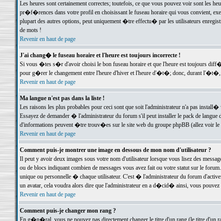
Les heures sont certainement correctes; toutefois, ce que vous pouvez voir sont les he
pr�f�rences dans votre profil en choisissant le fuseau horaire qui vous convient, exe
plupart des autres options, peut uniquement �tre effectu� par les utilisateurs enregis
de mots !
Revenir en haut de page
J'ai chang� le fuseau horaire et l'heure est toujours incorrecte !
Si vous �tes s�r d'avoir choisi le bon fuseau horaire et que l'heure est toujours d
pour g�rer le changement entre l'heure d'hiver et l'heure d'�t�; donc, durant l'�t�,
Revenir en haut de page
Ma langue n'est pas dans la liste !
Les raisons les plus probables pour ceci sont que soit l'administrateur n'a pas install�
Essayez de demander � l'administrateur du forum s'il peut installer le pack de langue d
d'informations peuvent �tre trouv�es sur le site web du groupe phpBB (allez voir le l
Revenir en haut de page
Comment puis-je montrer une image en dessous de mon nom d'utilisateur ?
Il peut y avoir deux images sous votre nom d'utilisateur lorsque vous lisez des mess
ou de blocs indiquant combien de messages vous avez fait ou votre statut sur le for
unique ou personnelle � chaque utilisateur. C'est � l'administrateur du forum d'activer
un avatar, cela voudra alors dire que l'administrateur en a d�cid� ainsi, vous pouvez
Revenir en haut de page
Comment puis-je changer mon rang ?
En g�n�ral, vous ne pouvez pas directement changer le titre d'un rang (le titre d'un ra