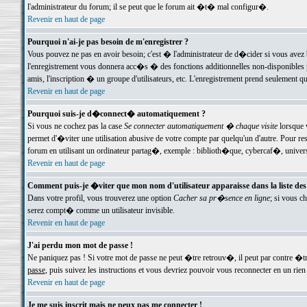
l'administrateur du forum; il se peut que le forum ait �t� mal configur�.
Revenir en haut de page
Pourquoi n'ai-je pas besoin de m'enregistrer ?
Vous pouvez ne pas en avoir besoin; c'est � l'administrateur de d�cider si vous avez 
l'enregistrement vous donnera acc�s � des fonctions additionnelles non-disponibles p
amis, l'inscription � un groupe d'utilisateurs, etc. L'enregistrement prend seulement q
Revenir en haut de page
Pourquoi suis-je d�connect� automatiquement ?
Si vous ne cochez pas la case
Se connecter automatiquement � chaque visite
lorsque 
permet d'�viter une utilisation abusive de votre compte par quelqu'un d'autre. Pour 
forum en utilisant un ordinateur partag�, exemple : biblioth�que, cybercaf�, univers
Revenir en haut de page
Comment puis-je �viter que mon nom d'utilisateur apparaisse dans la liste des u
Dans votre profil, vous trouverez une option
Cacher sa pr�sence en ligne
; si vous c
serez compt� comme un utilisateur invisible.
Revenir en haut de page
J'ai perdu mon mot de passe !
Ne paniquez pas ! Si votre mot de passe ne peut �tre retrouv�, il peut par contre �tre
passe
, puis suivez les instructions et vous devriez pouvoir vous reconnecter en un rien
Revenir en haut de page
Je me suis inscrit mais ne peux pas me connecter !