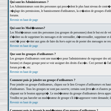
Qui sont les Administrateurs ?
Les Administrateurs sont des personnes qui poss�dent le plus haut niveau de contr�le 
r�glage des permissions, le bannissement d'utilisateurs, la cr�ation de groupes d'uti
forums.
Revenir en haut de page
Qui sont les Mod�rateurs?
Les Mod�rateurs sont des personnes (ou groupes de personnes) dont le but est de veil
d'�diter ou de supprimer les messages et de verrouiller, d�verrouiller, supprimer 
sont l� pour �viter aux gens de faire du
hors-sujet
ou de poster des messages ne res
Revenir en haut de page
Que sont les groupes d'utilisateurs ?
Les groupes d'utilisateurs sont une mani�re pour l'administrateur de regrouper des util
forums) et chaque groupe peut se voir assigner des droits d'acc�s. Ceci permet � 
forum priv�, etc.
Revenir en haut de page
Comment puis-je joindre un groupe d'utilisateurs ?
Pour joindre un groupe d'utilisateurs, cliquez sur le lien
Groupes d'utilisateurs
en haut
d'utilisateurs. Tous les groupes ne sont pas
ouverts
; certains sont
ferm�s
et d'autres p
cliquant sur le bouton appropri�. Le mod�rateur du groupe d'utilisateurs devra appro
Veuillez ne pas harceler un mod�rateur de groupe s'il d�sapprouve votre demande; il 
Revenir en haut de page
Comment puis-je devenir le mod�rateur d'un groupe d'utilisateurs ?