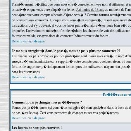
Premi�rement, v�rifiez que vous avez entr� correctement vos nom d'utilisateur et mo
est activ� et que vous avez cliqu� sur le lien
J'ai moins de 13 ans
au moment de l'enre
peut-�tre que votre compte a besoin d'�tre activ� ? Certains forums requi�rent que 
de pouvoir vous connecter. Lorsque vous vous �tes enregistr�, un message aurait d� v
instructions qui s'y trouvent; si vous ne l'avez pas re�u, alors �tes-vous bien s�r que
lesquelles l'activation est utilis�e, c'est de r�duire les chances de voir des utilis
fournie est valide, essayez alors de contacter l'administrateur du forum.
Revenir en haut de page
Je me suis enregistr� dans le pass�, mais ne peux plus me connecter ?!
Les raisons les plus probables pour ce probl�me sont : vous avez entr� un nom d'ut
enregistr�) ou l'administrateur a supprim� votre compte pour quelque raison. Si vous 
forums de supprimer p�riodiquement les comptes des utilisateurs n'ayant rien post� a
dans les discussions.
Revenir en haut de page
Pr�f�rences et
Comment puis-je changer mes pr�f�rences ?
Toutes vos pr�f�rences (si vous �tes enregistr�) sont stock�es dans la base de don
ne pas �tre le cas). Ceci vous permettra de changer toutes vos pr�f�rences.
Revenir en haut de page
Les heures ne sont pas correctes !