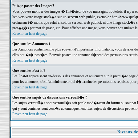
Puis-je poster des Images?
Vous pouvez montrer des images � l'int�rieur de vos messages. Toutefois, il n'y a 
lien vers votre image stock�e sur un serveur web public, exemple : http://www.quelq
ordinateur (� moins que celui-ci soit un serveur web public), ni une image stock�e su
prot�g�s par mot de passe, etc. Pour afficher une image, vous pouvez soit utiliser 
Revenir en haut de page
Que sont les Annonces ?
Les Annonces contiennent le plus souvent d'importantes informations; vous devriez d
elles ont �t� post�es. Pouvoir poster une annonce d�pend des permissions requises;
Revenir en haut de page
Que sont les Post-it ?
Les Post-it apparaissent en-dessous des annonces et seulement sur la premi�re page 
pour les annonces, c'est l'administrateur qui d�termine les permissions requises pour 
Revenir en haut de page
Que sont les sujets de discussions verrouill�s ?
Les sujets verrouill�s sont verrouill�s soit par le mod�rateur du forum ou soit par 
qui y sont contenus sont cess�s automatiquement. Les sujets de discussions peuvent 
Revenir en haut de page
Niveaux de