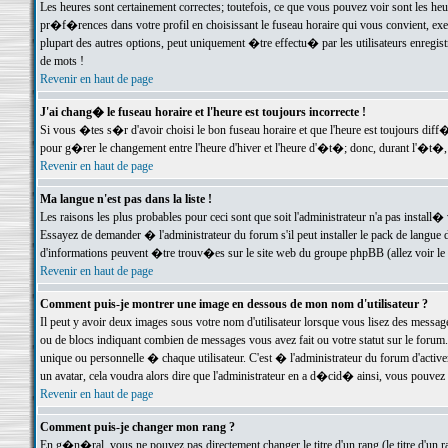
Les heures sont certainement correctes; toutefois, ce que vous pouvez voir sont les he
pr�f�rences dans votre profil en choisissant le fuseau horaire qui vous convient, exe
plupart des autres options, peut uniquement �tre effectu� par les utilisateurs enregis
de mots !
Revenir en haut de page
J'ai chang� le fuseau horaire et l'heure est toujours incorrecte !
Si vous �tes s�r d'avoir choisi le bon fuseau horaire et que l'heure est toujours d
pour g�rer le changement entre l'heure d'hiver et l'heure d'�t�; donc, durant l'�t�,
Revenir en haut de page
Ma langue n'est pas dans la liste !
Les raisons les plus probables pour ceci sont que soit l'administrateur n'a pas install�
Essayez de demander � l'administrateur du forum s'il peut installer le pack de langue d
d'informations peuvent �tre trouv�es sur le site web du groupe phpBB (allez voir le l
Revenir en haut de page
Comment puis-je montrer une image en dessous de mon nom d'utilisateur ?
Il peut y avoir deux images sous votre nom d'utilisateur lorsque vous lisez des mess
ou de blocs indiquant combien de messages vous avez fait ou votre statut sur le for
unique ou personnelle � chaque utilisateur. C'est � l'administrateur du forum d'activer
un avatar, cela voudra alors dire que l'administrateur en a d�cid� ainsi, vous pouvez
Revenir en haut de page
Comment puis-je changer mon rang ?
En g�n�ral, vous ne pouvez pas directement changer le titre d'un rang (le titre d'un ra