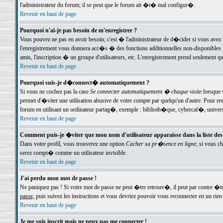
l'administrateur du forum; il se peut que le forum ait �t� mal configur�.
Revenir en haut de page
Pourquoi n'ai-je pas besoin de m'enregistrer ?
Vous pouvez ne pas en avoir besoin; c'est � l'administrateur de d�cider si vous avez 
l'enregistrement vous donnera acc�s � des fonctions additionnelles non-disponibles p
amis, l'inscription � un groupe d'utilisateurs, etc. L'enregistrement prend seulement q
Revenir en haut de page
Pourquoi suis-je d�connect� automatiquement ?
Si vous ne cochez pas la case
Se connecter automatiquement � chaque visite
lorsque 
permet d'�viter une utilisation abusive de votre compte par quelqu'un d'autre. Pour 
forum en utilisant un ordinateur partag�, exemple : biblioth�que, cybercaf�, univers
Revenir en haut de page
Comment puis-je �viter que mon nom d'utilisateur apparaisse dans la liste des u
Dans votre profil, vous trouverez une option
Cacher sa pr�sence en ligne
; si vous c
serez compt� comme un utilisateur invisible.
Revenir en haut de page
J'ai perdu mon mot de passe !
Ne paniquez pas ! Si votre mot de passe ne peut �tre retrouv�, il peut par contre �tre
passe
, puis suivez les instructions et vous devriez pouvoir vous reconnecter en un rien
Revenir en haut de page
Je me suis inscrit mais ne peux pas me connecter !