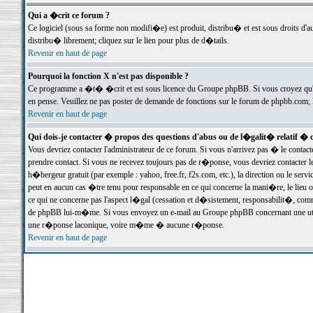
Qui a �crit ce forum ?
Ce logiciel (sous sa forme non modifi�e) est produit, distribu� et est sous droits d'a
distribu� librement; cliquez sur le lien pour plus de d�tails.
Revenir en haut de page
Pourquoi la fonction X n'est pas disponible ?
Ce programme a �t� �crit et est sous licence du Groupe phpBB. Si vous croyez qu'un
en pense. Veuillez ne pas poster de demande de fonctions sur le forum de phpbb.com; 
Revenir en haut de page
Qui dois-je contacter � propos des questions d'abus ou de l�galit� relatif � 
Vous devriez contacter l'administrateur de ce forum. Si vous n'arrivez pas � le conta
prendre contact. Si vous ne recevez toujours pas de r�ponse, vous devriez contacter 
h�bergeur gratuit (par exemple : yahoo, free.fr, f2s.com, etc.), la direction ou le se
peut en aucun cas �tre tenu pour responsable en ce qui concerne la mani�re, le lieu ou 
ce qui ne concerne pas l'aspect l�gal (cessation et d�sistement, responsabilit�, comm
de phpBB lui-m�me. Si vous envoyez un e-mail au Groupe phpBB concernant une utili
une r�ponse laconique, voire m�me � aucune r�ponse.
Revenir en haut de page