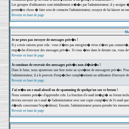
Les groupes d'utilisateurs sont initiallement cr��s par l'administrateur; il y assign
premi�re chose � faire sera de contacter l'administrateur; essayez de lui laisser un 
Revenir en haut de page
Me
Je ne peux pas envoyer de messages priv�s !
Il y a trois raisons pour cela : vous n'�tes pas enregistr� et/ou n'�tes pas connect�
emp�che d'envoyer des messages priv�s. Si vous �tes dans le dernier cas, vous devr
Revenir en haut de page
Je continue de recevoir des messages priv�s non-d�sir�s !
Dans le futur, nous ajouterons une liste noire au syst�me de messagerie priv�e. P
l'administrateur; il a le pouvoir d'emp�cher compl�tement un utilisateur d'envoyer 
Revenir en haut de page
J'ai re�u un e-mail abusif ou de spamming de quelqu'un sur ce forum !
Nous sommes pein�s d'apprendre cela. La fonction d'e-mail int�gr� au forum inclut d
devriez envoyer un e-mail � l'administrateur avec une copie compl�te de l'e-mail que v
d�tails concernant l'exp�diteur). Ensuite, l'administrateur pourra prendre les mesure
Revenir en haut de page