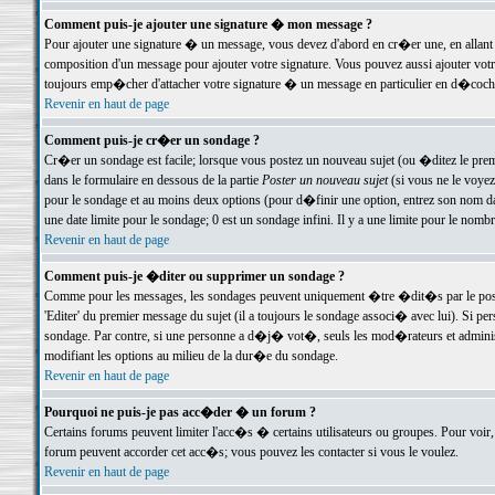
Comment puis-je ajouter une signature � mon message ?
Pour ajouter une signature � un message, vous devez d'abord en cr�er une, en allant
composition d'un message pour ajouter votre signature. Vous pouvez aussi ajouter vot
toujours emp�cher d'attacher votre signature � un message en particulier en d�cochan
Revenir en haut de page
Comment puis-je cr�er un sondage ?
Cr�er un sondage est facile; lorsque vous postez un nouveau sujet (ou �ditez le premie
dans le formulaire en dessous de la partie
Poster un nouveau sujet
(si vous ne le voyez
pour le sondage et au moins deux options (pour d�finir une option, entrez son nom d
une date limite pour le sondage; 0 est un sondage infini. Il y a une limite pour le nomb
Revenir en haut de page
Comment puis-je �diter ou supprimer un sondage ?
Comme pour les messages, les sondages peuvent uniquement �tre �dit�s par le poste
'Editer' du premier message du sujet (il a toujours le sondage associ� avec lui). Si 
sondage. Par contre, si une personne a d�j� vot�, seuls les mod�rateurs et administ
modifiant les options au milieu de la dur�e du sondage.
Revenir en haut de page
Pourquoi ne puis-je pas acc�der � un forum ?
Certains forums peuvent limiter l'acc�s � certains utilisateurs ou groupes. Pour voir, 
forum peuvent accorder cet acc�s; vous pouvez les contacter si vous le voulez.
Revenir en haut de page