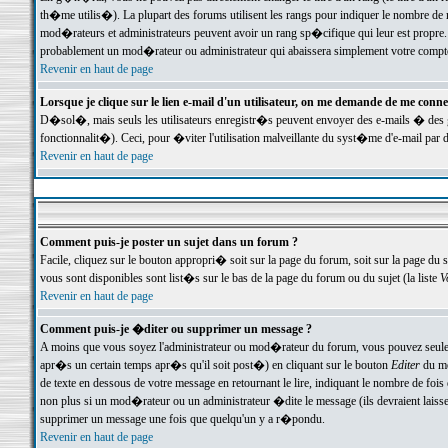
th�me utilis�). La plupart des forums utilisent les rangs pour indiquer le nombre de m
mod�rateurs et administrateurs peuvent avoir un rang sp�cifique qui leur est propre. 
probablement un mod�rateur ou administrateur qui abaissera simplement votre compte
Revenir en haut de page
Lorsque je clique sur le lien e-mail d'un utilisateur, on me demande de me conne
D�sol�, mais seuls les utilisateurs enregistr�s peuvent envoyer des e-mails � des ge
fonctionnalit�). Ceci, pour �viter l'utilisation malveillante du syst�me d'e-mail par 
Revenir en haut de page
Comment puis-je poster un sujet dans un forum ?
Facile, cliquez sur le bouton appropri� soit sur la page du forum, soit sur la page du 
vous sont disponibles sont list�s sur le bas de la page du forum ou du sujet (la liste
V
Revenir en haut de page
Comment puis-je �diter ou supprimer un message ?
A moins que vous soyez l'administrateur ou mod�rateur du forum, vous pouvez seul
apr�s un certain temps apr�s qu'il soit post�) en cliquant sur le bouton
Editer
du me
de texte en dessous de votre message en retournant le lire, indiquant le nombre de fo
non plus si un mod�rateur ou un administrateur �dite le message (ils devraient laisser
supprimer un message une fois que quelqu'un y a r�pondu.
Revenir en haut de page