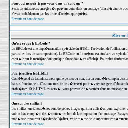
Pourquoi ne puis-je pas voter dans un sondage ?
Seuls les utilisateurs enregistr�s peuvent voter dans un sondage (afin d'�viter le tr
n'avez probablement pas les droits d'acc�s appropri�s.
Revenir en haut de page
Mise en f
Qu'est-ce que le BBCode ?
Le BBCode est une impl�mentation sp�ciale du HTML; l'activation de l'utilisation 
particulier lors de sa composition). Le BBCode en lui-m�me est similaire au style du H
contr�le sur la mani�re dont quelque chose doit �tre affich�. Pour plus d'information
Revenir en haut de page
Puis-je utiliser le HTML?
Ceci d�pend de l'administrateur qui le permet ou non; il a un contr�le complet dessu
balises fonctionnent. C'est une mesure de
s�curit�
pour �viter aux gens d'abuser du 
probl�mes. Si le HTML est activ�, vous pouvez le d�sactiver dans un message en par
Revenir en haut de page
Que sont les smilies ?
Les smilies, ou Emotic�nes sont de petites images qui sont utilis�es pour exprimer certa
voir la liste compl�te des �motic�nes lors de la composition d'un message. Essayez de 
mod�rateur pourrait d�cider de l'�diter, voire m�me de le supprimer enti�rement
Revenir en haut de page