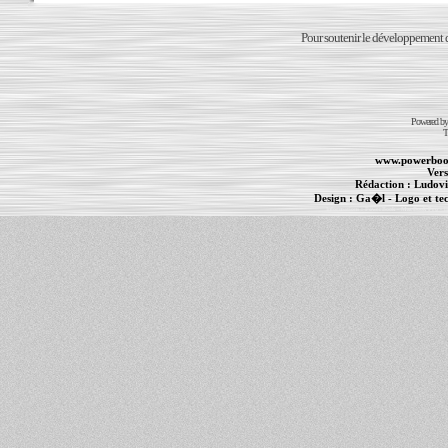
Pour soutenir le développement du
Powered b
T
www.powerboo
Vers
Rédaction :
Ludovi
Design :
Ga�l
- Logo et te
Informations :
PowerBook
-
MacBook Pro
-
i