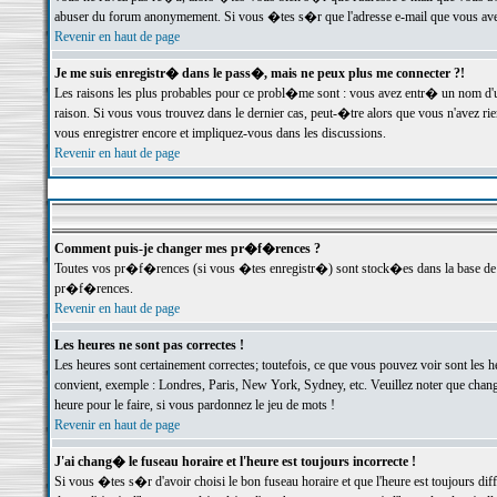
abuser du forum anonymement. Si vous �tes s�r que l'adresse e-mail que vous avez f
Revenir en haut de page
Je me suis enregistr� dans le pass�, mais ne peux plus me connecter ?!
Les raisons les plus probables pour ce probl�me sont : vous avez entr� un nom d'
raison. Si vous vous trouvez dans le dernier cas, peut-�tre alors que vous n'avez ri
vous enregistrer encore et impliquez-vous dans les discussions.
Revenir en haut de page
Comment puis-je changer mes pr�f�rences ?
Toutes vos pr�f�rences (si vous �tes enregistr�) sont stock�es dans la base de d
pr�f�rences.
Revenir en haut de page
Les heures ne sont pas correctes !
Les heures sont certainement correctes; toutefois, ce que vous pouvez voir sont les 
convient, exemple : Londres, Paris, New York, Sydney, etc. Veuillez noter que chang
heure pour le faire, si vous pardonnez le jeu de mots !
Revenir en haut de page
J'ai chang� le fuseau horaire et l'heure est toujours incorrecte !
Si vous �tes s�r d'avoir choisi le bon fuseau horaire et que l'heure est toujours 