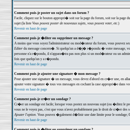
Comment puis-je poster un sujet dans un forum ?
Facile, cliquez sur le bouton appropri� soit sur la page du forum, soit sur la page d
sujet (la liste
Vous pouvez poster de nouveaux sujets, vous pouvez voter, etc.
)
Revenir en haut de page
Comment puis-je �diter ou supprimer un message ?
A moins que vous soyez l'administrateur ou mod�rateur du forum, vous pouvez seul
Editer
du message concern�. Si quelqu'un a d�j� r�pondu � votre message, vous trou
personne n'a r�pondu, il n'appara�tra pas non plus si un mod�rateur ou un administr
fois que quelqu'un y a r�pondu.
Revenir en haut de page
Comment puis-je ajouter une signature � mon message ?
Pour ajouter une signature � un message, vous devez d'abord en cr�er une, en alla
ajouter votre signature � tous vos messages en cochant la case appropri�e dans votr
Revenir en haut de page
Comment puis-je cr�er un sondage ?
Cr�er un sondage est facile; lorsque vous postez un nouveau sujet (ou �ditez le prem
vous ne le voyez pas, c'est que vous n'avez probablement pas le droit de cr�er des 
Ajouter l'option
. Vous pouvez �galement d�finir une date limite pour le sondage; 0 es
Revenir en haut de page
Comment puis-je �diter ou supprimer un sondage ?