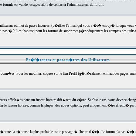
ournie est valide, essayez alors de contacter l'administrateur du forum.
utilisateur ou mot de passe incorrect (v�rifiez l'e-mail qui vous a �t� envoy� lorsque vous
en post� ? Il est habituel pour les forums de supprimer p�riodiquement les comptes des utilisa
Pr�f�rences et param�tres des Utilisateurs
onn�es. Pour les modifier, cliquez sur le lien
Profil
(g�n�ralement en haut des pages, mais c
heures affich�es dans un fuseau horaire diff�rent du v�tre. Si c'est le cas, vous devriez chan
er le fuseau horaire, comme la plupart des autres options, peut uniquement �tre effectu� par l
diff�rente, la r�ponse la plus probable est le passage � l'heure d'�t�. Le forum n'a pas �t�