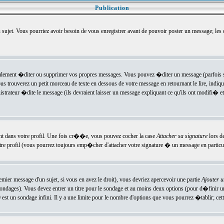
Publication
u sujet. Vous pourriez avoir besoin de vous enregistrer avant de pouvoir poster un message; les
ement �diter ou supprimer vos propres messages. Vous pouvez �diter un message (parfois se
verez un petit morceau de texte en dessous de votre message en retournant le lire, indiquan
ateur �dite le message (ils devraient laisser un message expliquant ce qu'ils ont modifi� et 
nt dans votre profil. Une fois cr��e, vous pouvez cocher la case
Attacher sa signature
lors d
e profil (vous pourrez toujours emp�cher d'attacher votre signature � un message en particuli
ier message d'un sujet, si vous en avez le droit), vous devriez apercevoir une partie
Ajouter 
sondages). Vous devez entrer un titre pour le sondage et au moins deux options (pour d�finir 
t un sondage infini. Il y a une limite pour le nombre d'options que vous pourrez �tablir; cette