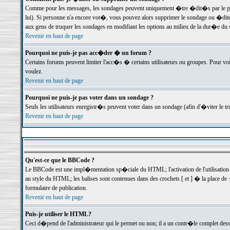
Comme pour les messages, les sondages peuvent uniquement �tre �dit�s par le poste
lui). Si personne n'a encore vot�, vous pouvez alors supprimer le sondage ou �dite
aux gens de truquer les sondages en modifiant les options au milieu de la dur�e du
Revenir en haut de page
Pourquoi ne puis-je pas acc�der � un forum ?
Certains forums peuvent limiter l'acc�s � certains utilisateurs ou groupes. Pour voi
voulez.
Revenir en haut de page
Pourquoi ne puis-je pas voter dans un sondage ?
Seuls les utilisateurs enregistr�s peuvent voter dans un sondage (afin d'�viter le 
Revenir en haut de page
Qu'est-ce que le BBCode ?
Le BBCode est une impl�mentation sp�ciale du HTML; l'activation de l'utilisation
au style du HTML; les balises sont contenues dans des crochets [ et ] � la place de 
formulaire de publication.
Revenir en haut de page
Puis-je utiliser le HTML?
Ceci d�pend de l'administrateur qui le permet ou non; il a un contr�le complet des