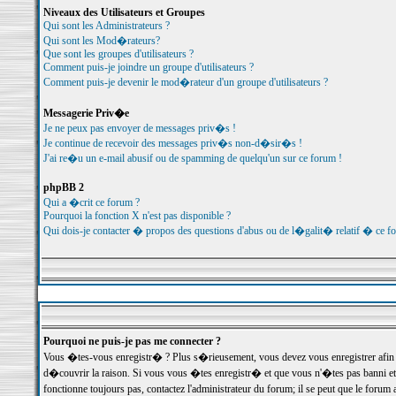
Niveaux des Utilisateurs et Groupes
Qui sont les Administrateurs ?
Qui sont les Mod�rateurs?
Que sont les groupes d'utilisateurs ?
Comment puis-je joindre un groupe d'utilisateurs ?
Comment puis-je devenir le mod�rateur d'un groupe d'utilisateurs ?
Messagerie Priv�e
Je ne peux pas envoyer de messages priv�s !
Je continue de recevoir des messages priv�s non-d�sir�s !
J'ai re�u un e-mail abusif ou de spamming de quelqu'un sur ce forum !
phpBB 2
Qui a �crit ce forum ?
Pourquoi la fonction X n'est pas disponible ?
Qui dois-je contacter � propos des questions d'abus ou de l�galit� relatif � ce f
Pourquoi ne puis-je pas me connecter ?
Vous �tes-vous enregistr� ? Plus s�rieusement, vous devez vous enregistrer afin d
d�couvrir la raison. Si vous vous �tes enregistr� et que vous n'�tes pas banni et
fonctionne toujours pas, contactez l'administrateur du forum; il se peut que le for