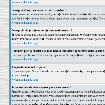
Revenir en haut de page
Pourquoi n'ai-je pas besoin de m'enregistrer ?
Vous pouvez ne pas en avoir besoin; c'est � l'administrateur de d�cider si vous av
pour les invit�s tels que le choix d'une image avatar, une messagerie priv�e, l'envo
Revenir en haut de page
Pourquoi suis-je d�connect� automatiquement ?
Si vous ne cochez pas la case
Se connecter automatiquement � chaque visite
lorsqu
d'autre. Pour rester connect�, cochez la case en vous connectant; ceci n'est pas r
Revenir en haut de page
Comment puis-je �viter que mon nom d'utilisateur apparaisse dans la liste des
Dans votre profil, vous trouverez une option
Cacher sa pr�sence en ligne
; si vous
Revenir en haut de page
J'ai perdu mon mot de passe !
Ne paniquez pas ! Si votre mot de passe ne peut �tre retrouv�, il peut par contre �t
un rien de temps.
Revenir en haut de page
Je me suis inscrit mais ne peux pas me connecter !
Premi�rement, v�rifiez que vous avez entr� correctement vos nom d'utilisateur et 
moment de l'enregistrement, alors vous devrez suivre les instructions que vous avez
par vous-m�me, soit par l'administrateur avant de pouvoir vous connecter. Lorsque v
vous ne l'avez pas re�u, alors �tes-vous bien s�r que l'adresse e-mail que vous avez 