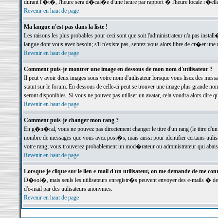
durant l'�t�, l'heure sera d�cal�e d'une heure par rapport � l'heure locale r�elle
Revenir en haut de page
Ma langue n'est pas dans la liste !
Les raisons les plus probables pour ceci sont que soit l'administrateur n'a pas instal
langue dont vous avez besoin; s'il n'existe pas, sentez-vous alors libre de cr�er un
Revenir en haut de page
Comment puis-je montrer une image en dessous de mon nom d'utilisateur ?
Il peut y avoir deux images sous votre nom d'utilisateur lorsque vous lisez des me
statut sur le forum. En dessous de celle-ci peut se trouver une image plus grande n
seront disponibles. Si vous ne pouvez pas utiliser un avatar, cela voudra alors dire
Revenir en haut de page
Comment puis-je changer mon rang ?
En g�n�ral, vous ne pouvez pas directement changer le titre d'un rang (le titre d'un 
nombre de messages que vous avez post�s, mais aussi pour identifier certains utilisa
votre rang; vous trouverez probablement un mod�rateur ou administrateur qui abais
Revenir en haut de page
Lorsque je clique sur le lien e-mail d'un utilisateur, on me demande de me conn
D�sol�, mais seuls les utilisateurs enregistr�s peuvent envoyer des e-mails � des 
d'e-mail par des utilisateurs anonymes.
Revenir en haut de page