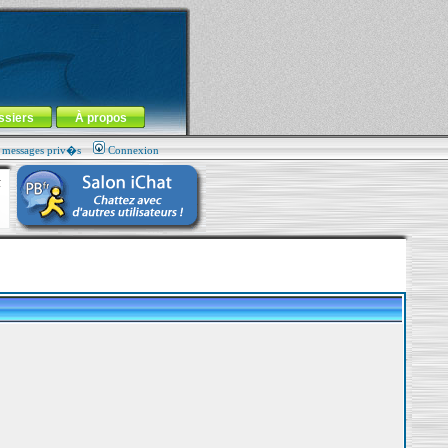
ssiers
À propos
s messages priv�s
Connexion