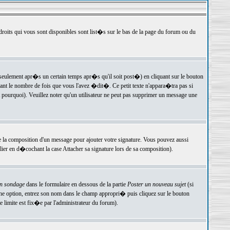
 droits qui vous sont disponibles sont list�s sur le bas de la page du forum ou du
ulement apr�s un certain temps apr�s qu'il soit post�) en cliquant sur le bouton
t le nombre de fois que vous l'avez �dit�. Ce petit texte n'appara�tra pas si
pourquoi). Veuillez noter qu'un utilisateur ne peut pas supprimer un message une
e la composition d'un message pour ajouter votre signature. Vous pouvez aussi
er en d�cochant la case Attacher sa signature lors de sa composition).
un sondage
dans le formulaire en dessous de la partie
Poster un nouveau sujet
(si
une option, entrez son nom dans le champ appropri� puis cliquez sur le bouton
 limite est fix�e par l'administrateur du forum).