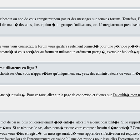
ez besoin ou non de vous enregistrer pour poster des messages sur certains forums. Toutefois,
i d'e-mail � des amis, l'inscription � un groupe d'utilisateurs, etc. L'enregistrement prend seu
e vous vous connectez, le forum vous gardera seulement connect� pour une p�riode pr��tabli
ecommand� si vous acc�dez au forum en utilisant un ordinateur partag�, exemple : biblioth�qu
 utilisateurs en ligne ?
 choisissez
Oui
, vous n'appara�trez qu'uniquement aux yeux des administrateurs ou vous-m�m
re r�initialis�. Pour ce faire, allez sur la page de connexion et cliquez sur
J'ai oubli� mon m
mot de passe. S'ils ont correctement �t� entr�s, alors il y a deux possibilit�s. Si le suppo
 re�ues. Si ce n'est pas le cas, alors peut-�tre que votre compte a besoin d'�tre activ� ? Cer
ous vous �tes enregistr�, un message aurait d� vous apprendre si l'activation est requise ou n
fournie lors de l'enregistrement est valide ? L'une des raisons pour lesquelles l'activation est