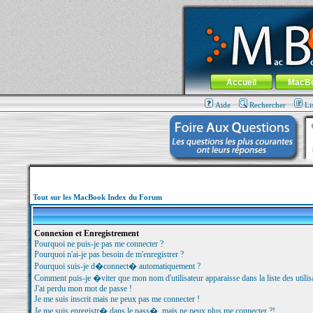
MacBook-fr.com : 100% Apple... 100% nom
Aller au contenu
-
Aller au menu 
Menu général
Accueil
MacB
Aide
Rechercher
Li
Tout sur les MacBook Index du Forum
Connexion et Enregistrement
Pourquoi ne puis-je pas me connecter ?
Pourquoi n'ai-je pas besoin de m'enregistrer ?
Pourquoi suis-je d�connect� automatiquement ?
Comment puis-je �viter que mon nom d'utilisateur apparaisse dans la liste des utilisa
J'ai perdu mon mot de passe !
Je me suis inscrit mais ne peux pas me connecter !
Je me suis enregistr� dans le pass�, mais ne peux plus me connecter ?!