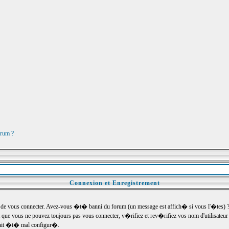
orum ?
Connexion et Enregistrement
e vous connecter. Avez-vous �t� banni du forum (un message est affich� si vous l'�tes) ? Si
 que vous ne pouvez toujours pas vous connecter, v�rifiez et rev�rifiez vos nom d'utilisateu
um ait �t� mal configur�.