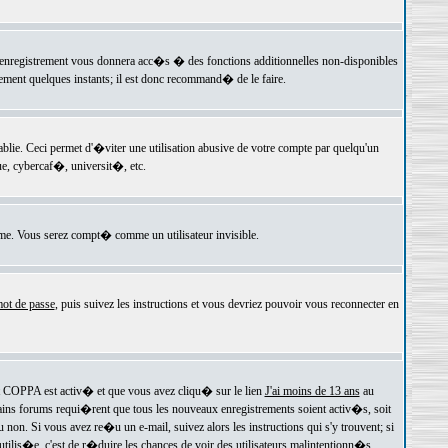
 l'enregistrement vous donnera acc�s � des fonctions additionnelles non-disponibles
lement quelques instants; il est donc recommand� de le faire.
e. Ceci permet d'�viter une utilisation abusive de votre compte par quelqu'un
e, cybercaf�, universit�, etc.
e. Vous serez compt� comme un utilisateur invisible.
ot de passe
, puis suivez les instructions et vous devriez pouvoir vous reconnecter en
rt COPPA est activ� et que vous avez cliqu� sur le lien
J'ai moins de 13 ans
au
tains forums requi�rent que tous les nouveaux enregistrements soient activ�s, soit
on. Si vous avez re�u un e-mail, suivez alors les instructions qui s'y trouvent; si
 utilis�e, c'est de r�duire les chances de voir des utilisateurs malintentionn�s