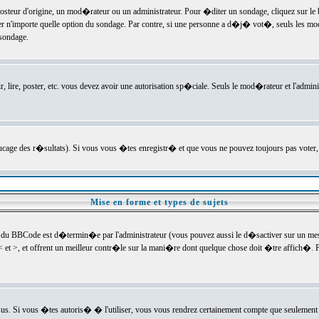
ur d'origine, un mod�rateur ou un administrateur. Pour �diter un sondage, cliquez sur le bou
r n'importe quelle option du sondage. Par contre, si une personne a d�j� vot�, seuls les mod
 sondage.
r, lire, poster, etc. vous devez avoir une autorisation sp�ciale. Seuls le mod�rateur et l'admin
trucage des r�sultats). Si vous vous �tes enregistr� et que vous ne pouvez toujours pas voter
Mise en forme et types de sujets
 du BBCode est d�termin�e par l'administrateur (vous pouvez aussi le d�sactiver sur un mess
< et >, et offrent un meilleur contr�le sur la mani�re dont quelque chose doit �tre affich�. Po
sus. Si vous �tes autoris� � l'utiliser, vous vous rendrez certainement compte que seulement 