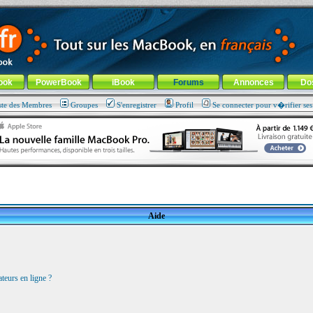
ade !
général
-
Aller au menu de la rubrique
ook
PowerBook
iBook
Forums
Annonces
Do
ste des Membres
Groupes
S'enregistrer
Profil
Se connecter pour v�rifier se
Aide
teurs en ligne ?