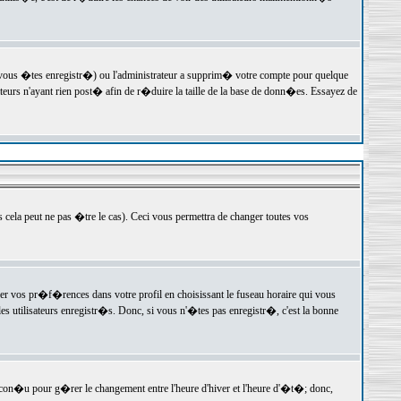
 vous �tes enregistr�) ou l'administrateur a supprim� votre compte pour quelque
teurs n'ayant rien post� afin de r�duire la taille de la base de donn�es. Essayez de
ela peut ne pas �tre le cas). Ceci vous permettra de changer toutes vos
ger vos pr�f�rences dans votre profil en choisissant le fuseau horaire qui vous
es utilisateurs enregistr�s. Donc, si vous n'�tes pas enregistr�, c'est la bonne
 con�u pour g�rer le changement entre l'heure d'hiver et l'heure d'�t�; donc,