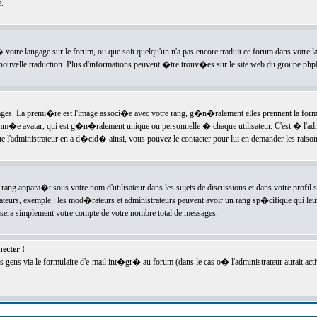
.
l� votre langage sur le forum, ou que soit quelqu'un n'a pas encore traduit ce forum dans votre 
e nouvelle traduction. Plus d'informations peuvent �tre trouv�es sur le site web du groupe phpBB
ssages. La premi�re est l'image associ�e avec votre rang, g�n�ralement elles prennent la form
omm�e avatar, qui est g�n�ralement unique ou personnelle � chaque utilisateur. C'est � l'admin
 que l'administrateur en a d�cid� ainsi, vous pouvez le contacter pour lui en demander les rais
rang appara�t sous votre nom d'utilisateur dans les sujets de discussions et dans votre profil s
teurs, exemple : les mod�rateurs et administrateurs peuvent avoir un rang sp�cifique qui leur 
sera simplement votre compte de votre nombre total de messages.
ecter !
gens via le formulaire d'e-mail int�gr� au forum (dans le cas o� l'administrateur aurait acti