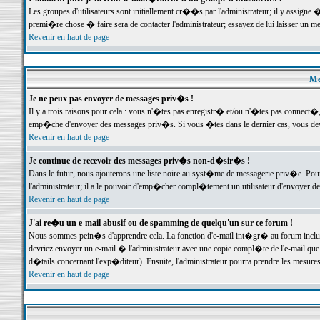
Les groupes d'utilisateurs sont initiallement cr��s par l'administrateur; il y assign
premi�re chose � faire sera de contacter l'administrateur; essayez de lui laisser un 
Revenir en haut de page
Me
Je ne peux pas envoyer de messages priv�s !
Il y a trois raisons pour cela : vous n'�tes pas enregistr� et/ou n'�tes pas connect�
emp�che d'envoyer des messages priv�s. Si vous �tes dans le dernier cas, vous devr
Revenir en haut de page
Je continue de recevoir des messages priv�s non-d�sir�s !
Dans le futur, nous ajouterons une liste noire au syst�me de messagerie priv�e. P
l'administrateur; il a le pouvoir d'emp�cher compl�tement un utilisateur d'envoyer 
Revenir en haut de page
J'ai re�u un e-mail abusif ou de spamming de quelqu'un sur ce forum !
Nous sommes pein�s d'apprendre cela. La fonction d'e-mail int�gr� au forum inclut d
devriez envoyer un e-mail � l'administrateur avec une copie compl�te de l'e-mail que v
d�tails concernant l'exp�diteur). Ensuite, l'administrateur pourra prendre les mesure
Revenir en haut de page