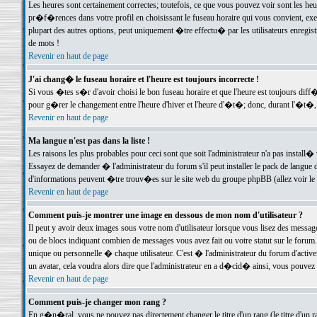
Les heures sont certainement correctes; toutefois, ce que vous pouvez voir sont les he
pr�f�rences dans votre profil en choisissant le fuseau horaire qui vous convient, exe
plupart des autres options, peut uniquement �tre effectu� par les utilisateurs enregis
de mots !
Revenir en haut de page
J'ai chang� le fuseau horaire et l'heure est toujours incorrecte !
Si vous �tes s�r d'avoir choisi le bon fuseau horaire et que l'heure est toujours d
pour g�rer le changement entre l'heure d'hiver et l'heure d'�t�; donc, durant l'�t�,
Revenir en haut de page
Ma langue n'est pas dans la liste !
Les raisons les plus probables pour ceci sont que soit l'administrateur n'a pas install�
Essayez de demander � l'administrateur du forum s'il peut installer le pack de langue d
d'informations peuvent �tre trouv�es sur le site web du groupe phpBB (allez voir le l
Revenir en haut de page
Comment puis-je montrer une image en dessous de mon nom d'utilisateur ?
Il peut y avoir deux images sous votre nom d'utilisateur lorsque vous lisez des mess
ou de blocs indiquant combien de messages vous avez fait ou votre statut sur le for
unique ou personnelle � chaque utilisateur. C'est � l'administrateur du forum d'activer
un avatar, cela voudra alors dire que l'administrateur en a d�cid� ainsi, vous pouvez
Revenir en haut de page
Comment puis-je changer mon rang ?
En g�n�ral, vous ne pouvez pas directement changer le titre d'un rang (le titre d'un ra