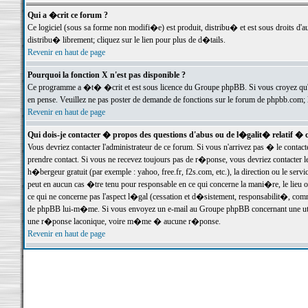
Qui a �crit ce forum ?
Ce logiciel (sous sa forme non modifi�e) est produit, distribu� et est sous droits d'a
distribu� librement; cliquez sur le lien pour plus de d�tails.
Revenir en haut de page
Pourquoi la fonction X n'est pas disponible ?
Ce programme a �t� �crit et est sous licence du Groupe phpBB. Si vous croyez qu'un
en pense. Veuillez ne pas poster de demande de fonctions sur le forum de phpbb.com; 
Revenir en haut de page
Qui dois-je contacter � propos des questions d'abus ou de l�galit� relatif � 
Vous devriez contacter l'administrateur de ce forum. Si vous n'arrivez pas � le conta
prendre contact. Si vous ne recevez toujours pas de r�ponse, vous devriez contacter 
h�bergeur gratuit (par exemple : yahoo, free.fr, f2s.com, etc.), la direction ou le se
peut en aucun cas �tre tenu pour responsable en ce qui concerne la mani�re, le lieu ou 
ce qui ne concerne pas l'aspect l�gal (cessation et d�sistement, responsabilit�, comm
de phpBB lui-m�me. Si vous envoyez un e-mail au Groupe phpBB concernant une utili
une r�ponse laconique, voire m�me � aucune r�ponse.
Revenir en haut de page