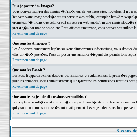
Puis-je poster des Images?
Vous pouvez montrer des images � l'int�rieur de vos messages. Toutefois, il n'y a 
lien vers votre image stock�e sur un serveur web public, exemple : http://www.quelq
ordinateur (� moins que celui-ci soit un serveur web public), ni une image stock�e su
prot�g�s par mot de passe, etc. Pour afficher une image, vous pouvez soit utiliser 
Revenir en haut de page
Que sont les Annonces ?
Les Annonces contiennent le plus souvent d'importantes informations; vous devriez d
elles ont �t� post�es. Pouvoir poster une annonce d�pend des permissions requises;
Revenir en haut de page
Que sont les Post-it ?
Les Post-it apparaissent en-dessous des annonces et seulement sur la premi�re page 
pour les annonces, c'est l'administrateur qui d�termine les permissions requises pour 
Revenir en haut de page
Que sont les sujets de discussions verrouill�s ?
Les sujets verrouill�s sont verrouill�s soit par le mod�rateur du forum ou soit par 
qui y sont contenus sont cess�s automatiquement. Les sujets de discussions peuvent 
Revenir en haut de page
Niveaux de