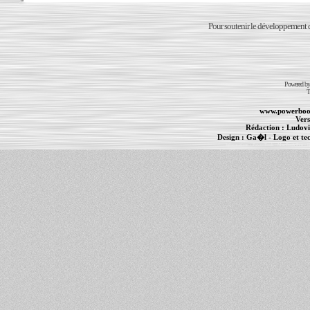
Pour soutenir le développement du
Powered b
T
www.powerboo
Vers
Rédaction :
Ludovi
Design :
Ga�l
- Logo et te
Informations :
PowerBook
-
MacBook Pro
-
i