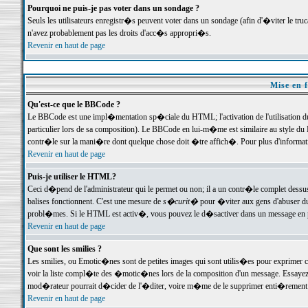
Pourquoi ne puis-je pas voter dans un sondage ?
Seuls les utilisateurs enregistr�s peuvent voter dans un sondage (afin d'�viter le tr
n'avez probablement pas les droits d'acc�s appropri�s.
Revenir en haut de page
Mise en f
Qu'est-ce que le BBCode ?
Le BBCode est une impl�mentation sp�ciale du HTML; l'activation de l'utilisation 
particulier lors de sa composition). Le BBCode en lui-m�me est similaire au style du H
contr�le sur la mani�re dont quelque chose doit �tre affich�. Pour plus d'information
Revenir en haut de page
Puis-je utiliser le HTML?
Ceci d�pend de l'administrateur qui le permet ou non; il a un contr�le complet dessu
balises fonctionnent. C'est une mesure de
s�curit�
pour �viter aux gens d'abuser du 
probl�mes. Si le HTML est activ�, vous pouvez le d�sactiver dans un message en par
Revenir en haut de page
Que sont les smilies ?
Les smilies, ou Emotic�nes sont de petites images qui sont utilis�es pour exprimer certa
voir la liste compl�te des �motic�nes lors de la composition d'un message. Essayez de 
mod�rateur pourrait d�cider de l'�diter, voire m�me de le supprimer enti�rement
Revenir en haut de page