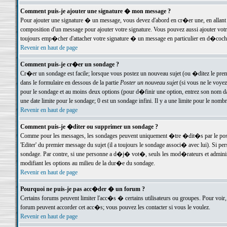
Comment puis-je ajouter une signature � mon message ?
Pour ajouter une signature � un message, vous devez d'abord en cr�er une, en allant
composition d'un message pour ajouter votre signature. Vous pouvez aussi ajouter vot
toujours emp�cher d'attacher votre signature � un message en particulier en d�cochan
Revenir en haut de page
Comment puis-je cr�er un sondage ?
Cr�er un sondage est facile; lorsque vous postez un nouveau sujet (ou �ditez le premie
dans le formulaire en dessous de la partie
Poster un nouveau sujet
(si vous ne le voyez
pour le sondage et au moins deux options (pour d�finir une option, entrez son nom d
une date limite pour le sondage; 0 est un sondage infini. Il y a une limite pour le nomb
Revenir en haut de page
Comment puis-je �diter ou supprimer un sondage ?
Comme pour les messages, les sondages peuvent uniquement �tre �dit�s par le poste
'Editer' du premier message du sujet (il a toujours le sondage associ� avec lui). Si 
sondage. Par contre, si une personne a d�j� vot�, seuls les mod�rateurs et administ
modifiant les options au milieu de la dur�e du sondage.
Revenir en haut de page
Pourquoi ne puis-je pas acc�der � un forum ?
Certains forums peuvent limiter l'acc�s � certains utilisateurs ou groupes. Pour voir, 
forum peuvent accorder cet acc�s; vous pouvez les contacter si vous le voulez.
Revenir en haut de page