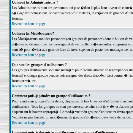
Qui sont les Administrateurs ?
Les Administrateurs sont des personnes qui poss�dent le plus haut niveau de contr�le 
r�glage des permissions, le bannissement d'utilisateurs, la cr�ation de groupes d'uti
forums.
Revenir en haut de page
Qui sont les Mod�rateurs?
Les Mod�rateurs sont des personnes (ou groupes de personnes) dont le but est de veil
d'�diter ou de supprimer les messages et de verrouiller, d�verrouiller, supprimer 
sont l� pour �viter aux gens de faire du
hors-sujet
ou de poster des messages ne res
Revenir en haut de page
Que sont les groupes d'utilisateurs ?
Les groupes d'utilisateurs sont une mani�re pour l'administrateur de regrouper des util
forums) et chaque groupe peut se voir assigner des droits d'acc�s. Ceci permet � 
forum priv�, etc.
Revenir en haut de page
Comment puis-je joindre un groupe d'utilisateurs ?
Pour joindre un groupe d'utilisateurs, cliquez sur le lien
Groupes d'utilisateurs
en haut
d'utilisateurs. Tous les groupes ne sont pas
ouverts
; certains sont
ferm�s
et d'autres p
cliquant sur le bouton appropri�. Le mod�rateur du groupe d'utilisateurs devra appro
Veuillez ne pas harceler un mod�rateur de groupe s'il d�sapprouve votre demande; il 
Revenir en haut de page
Comment puis-je devenir le mod�rateur d'un groupe d'utilisateurs ?