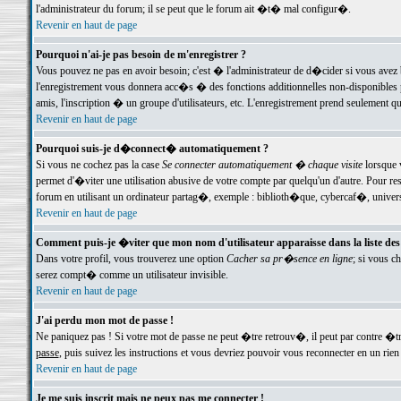
l'administrateur du forum; il se peut que le forum ait �t� mal configur�.
Revenir en haut de page
Pourquoi n'ai-je pas besoin de m'enregistrer ?
Vous pouvez ne pas en avoir besoin; c'est � l'administrateur de d�cider si vous avez 
l'enregistrement vous donnera acc�s � des fonctions additionnelles non-disponibles p
amis, l'inscription � un groupe d'utilisateurs, etc. L'enregistrement prend seulement q
Revenir en haut de page
Pourquoi suis-je d�connect� automatiquement ?
Si vous ne cochez pas la case
Se connecter automatiquement � chaque visite
lorsque 
permet d'�viter une utilisation abusive de votre compte par quelqu'un d'autre. Pour 
forum en utilisant un ordinateur partag�, exemple : biblioth�que, cybercaf�, univers
Revenir en haut de page
Comment puis-je �viter que mon nom d'utilisateur apparaisse dans la liste des u
Dans votre profil, vous trouverez une option
Cacher sa pr�sence en ligne
; si vous c
serez compt� comme un utilisateur invisible.
Revenir en haut de page
J'ai perdu mon mot de passe !
Ne paniquez pas ! Si votre mot de passe ne peut �tre retrouv�, il peut par contre �tre
passe
, puis suivez les instructions et vous devriez pouvoir vous reconnecter en un rien
Revenir en haut de page
Je me suis inscrit mais ne peux pas me connecter !