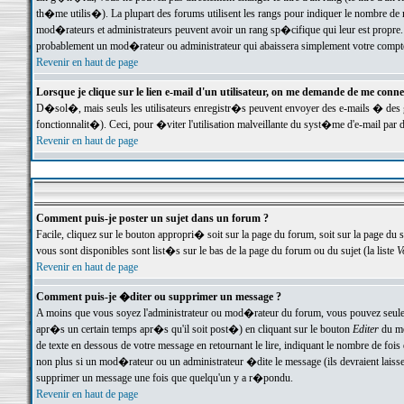
th�me utilis�). La plupart des forums utilisent les rangs pour indiquer le nombre de m
mod�rateurs et administrateurs peuvent avoir un rang sp�cifique qui leur est propre. 
probablement un mod�rateur ou administrateur qui abaissera simplement votre compte
Revenir en haut de page
Lorsque je clique sur le lien e-mail d'un utilisateur, on me demande de me conne
D�sol�, mais seuls les utilisateurs enregistr�s peuvent envoyer des e-mails � des ge
fonctionnalit�). Ceci, pour �viter l'utilisation malveillante du syst�me d'e-mail par 
Revenir en haut de page
Comment puis-je poster un sujet dans un forum ?
Facile, cliquez sur le bouton appropri� soit sur la page du forum, soit sur la page du 
vous sont disponibles sont list�s sur le bas de la page du forum ou du sujet (la liste
V
Revenir en haut de page
Comment puis-je �diter ou supprimer un message ?
A moins que vous soyez l'administrateur ou mod�rateur du forum, vous pouvez seul
apr�s un certain temps apr�s qu'il soit post�) en cliquant sur le bouton
Editer
du me
de texte en dessous de votre message en retournant le lire, indiquant le nombre de fo
non plus si un mod�rateur ou un administrateur �dite le message (ils devraient laisser
supprimer un message une fois que quelqu'un y a r�pondu.
Revenir en haut de page