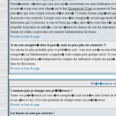
Premi�rement, v�rifiez que vous avez entr� correctement vos nom d'utilisateur et mo
est activ� et que vous avez cliqu� sur le lien
J'ai moins de 13 ans
au moment de l'enre
peut-�tre que votre compte a besoin d'�tre activ� ? Certains forums requi�rent que 
de pouvoir vous connecter. Lorsque vous vous �tes enregistr�, un message aurait d� v
instructions qui s'y trouvent; si vous ne l'avez pas re�u, alors �tes-vous bien s�r que
lesquelles l'activation est utilis�e, c'est de r�duire les chances de voir des utilis
fournie est valide, essayez alors de contacter l'administrateur du forum.
Revenir en haut de page
Je me suis enregistr� dans le pass�, mais ne peux plus me connecter ?!
Les raisons les plus probables pour ce probl�me sont : vous avez entr� un nom d'ut
enregistr�) ou l'administrateur a supprim� votre compte pour quelque raison. Si vous 
forums de supprimer p�riodiquement les comptes des utilisateurs n'ayant rien post� a
dans les discussions.
Revenir en haut de page
Pr�f�rences et
Comment puis-je changer mes pr�f�rences ?
Toutes vos pr�f�rences (si vous �tes enregistr�) sont stock�es dans la base de don
ne pas �tre le cas). Ceci vous permettra de changer toutes vos pr�f�rences.
Revenir en haut de page
Les heures ne sont pas correctes !