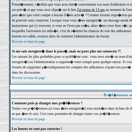
Premi�rement, v�rifiez que vous avez entr� correctement vos nom d'utilisateur et mo
est activ� et que vous avez cliqu� sur le lien
J'ai moins de 13 ans
au moment de l'enre
peut-�tre que votre compte a besoin d'�tre activ� ? Certains forums requi�rent que 
de pouvoir vous connecter. Lorsque vous vous �tes enregistr�, un message aurait d� v
instructions qui s'y trouvent; si vous ne l'avez pas re�u, alors �tes-vous bien s�r que
lesquelles l'activation est utilis�e, c'est de r�duire les chances de voir des utilis
fournie est valide, essayez alors de contacter l'administrateur du forum.
Revenir en haut de page
Je me suis enregistr� dans le pass�, mais ne peux plus me connecter ?!
Les raisons les plus probables pour ce probl�me sont : vous avez entr� un nom d'ut
enregistr�) ou l'administrateur a supprim� votre compte pour quelque raison. Si vous 
forums de supprimer p�riodiquement les comptes des utilisateurs n'ayant rien post� a
dans les discussions.
Revenir en haut de page
Pr�f�rences et
Comment puis-je changer mes pr�f�rences ?
Toutes vos pr�f�rences (si vous �tes enregistr�) sont stock�es dans la base de don
ne pas �tre le cas). Ceci vous permettra de changer toutes vos pr�f�rences.
Revenir en haut de page
Les heures ne sont pas correctes !