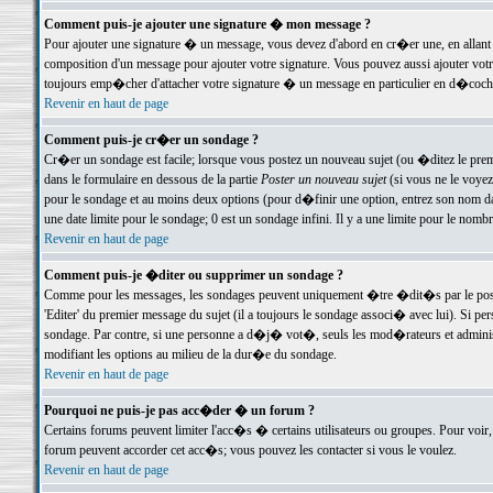
Comment puis-je ajouter une signature � mon message ?
Pour ajouter une signature � un message, vous devez d'abord en cr�er une, en allant
composition d'un message pour ajouter votre signature. Vous pouvez aussi ajouter vot
toujours emp�cher d'attacher votre signature � un message en particulier en d�cochan
Revenir en haut de page
Comment puis-je cr�er un sondage ?
Cr�er un sondage est facile; lorsque vous postez un nouveau sujet (ou �ditez le premie
dans le formulaire en dessous de la partie
Poster un nouveau sujet
(si vous ne le voyez
pour le sondage et au moins deux options (pour d�finir une option, entrez son nom d
une date limite pour le sondage; 0 est un sondage infini. Il y a une limite pour le nomb
Revenir en haut de page
Comment puis-je �diter ou supprimer un sondage ?
Comme pour les messages, les sondages peuvent uniquement �tre �dit�s par le poste
'Editer' du premier message du sujet (il a toujours le sondage associ� avec lui). Si 
sondage. Par contre, si une personne a d�j� vot�, seuls les mod�rateurs et administ
modifiant les options au milieu de la dur�e du sondage.
Revenir en haut de page
Pourquoi ne puis-je pas acc�der � un forum ?
Certains forums peuvent limiter l'acc�s � certains utilisateurs ou groupes. Pour voir, 
forum peuvent accorder cet acc�s; vous pouvez les contacter si vous le voulez.
Revenir en haut de page