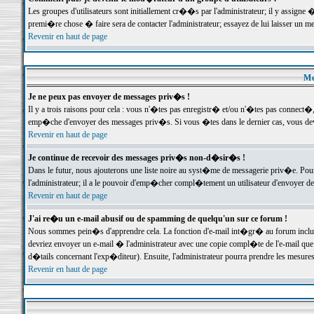
Les groupes d'utilisateurs sont initiallement cr��s par l'administrateur; il y assign
premi�re chose � faire sera de contacter l'administrateur; essayez de lui laisser un 
Revenir en haut de page
Me
Je ne peux pas envoyer de messages priv�s !
Il y a trois raisons pour cela : vous n'�tes pas enregistr� et/ou n'�tes pas connect�
emp�che d'envoyer des messages priv�s. Si vous �tes dans le dernier cas, vous devr
Revenir en haut de page
Je continue de recevoir des messages priv�s non-d�sir�s !
Dans le futur, nous ajouterons une liste noire au syst�me de messagerie priv�e. P
l'administrateur; il a le pouvoir d'emp�cher compl�tement un utilisateur d'envoyer 
Revenir en haut de page
J'ai re�u un e-mail abusif ou de spamming de quelqu'un sur ce forum !
Nous sommes pein�s d'apprendre cela. La fonction d'e-mail int�gr� au forum inclut d
devriez envoyer un e-mail � l'administrateur avec une copie compl�te de l'e-mail que v
d�tails concernant l'exp�diteur). Ensuite, l'administrateur pourra prendre les mesure
Revenir en haut de page