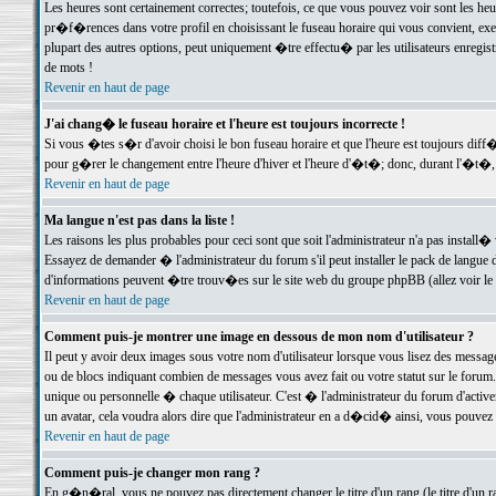
Les heures sont certainement correctes; toutefois, ce que vous pouvez voir sont les he
pr�f�rences dans votre profil en choisissant le fuseau horaire qui vous convient, exe
plupart des autres options, peut uniquement �tre effectu� par les utilisateurs enregis
de mots !
Revenir en haut de page
J'ai chang� le fuseau horaire et l'heure est toujours incorrecte !
Si vous �tes s�r d'avoir choisi le bon fuseau horaire et que l'heure est toujours d
pour g�rer le changement entre l'heure d'hiver et l'heure d'�t�; donc, durant l'�t�,
Revenir en haut de page
Ma langue n'est pas dans la liste !
Les raisons les plus probables pour ceci sont que soit l'administrateur n'a pas install�
Essayez de demander � l'administrateur du forum s'il peut installer le pack de langue d
d'informations peuvent �tre trouv�es sur le site web du groupe phpBB (allez voir le l
Revenir en haut de page
Comment puis-je montrer une image en dessous de mon nom d'utilisateur ?
Il peut y avoir deux images sous votre nom d'utilisateur lorsque vous lisez des mess
ou de blocs indiquant combien de messages vous avez fait ou votre statut sur le for
unique ou personnelle � chaque utilisateur. C'est � l'administrateur du forum d'activer
un avatar, cela voudra alors dire que l'administrateur en a d�cid� ainsi, vous pouvez
Revenir en haut de page
Comment puis-je changer mon rang ?
En g�n�ral, vous ne pouvez pas directement changer le titre d'un rang (le titre d'un ra