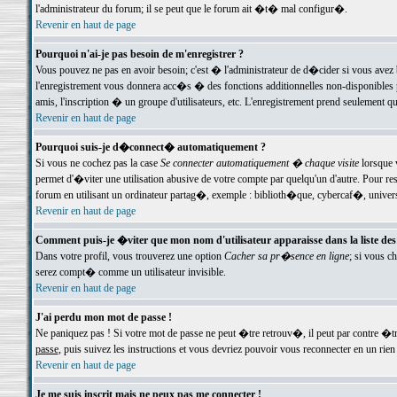
l'administrateur du forum; il se peut que le forum ait �t� mal configur�.
Revenir en haut de page
Pourquoi n'ai-je pas besoin de m'enregistrer ?
Vous pouvez ne pas en avoir besoin; c'est � l'administrateur de d�cider si vous avez 
l'enregistrement vous donnera acc�s � des fonctions additionnelles non-disponibles p
amis, l'inscription � un groupe d'utilisateurs, etc. L'enregistrement prend seulement q
Revenir en haut de page
Pourquoi suis-je d�connect� automatiquement ?
Si vous ne cochez pas la case
Se connecter automatiquement � chaque visite
lorsque 
permet d'�viter une utilisation abusive de votre compte par quelqu'un d'autre. Pour 
forum en utilisant un ordinateur partag�, exemple : biblioth�que, cybercaf�, univers
Revenir en haut de page
Comment puis-je �viter que mon nom d'utilisateur apparaisse dans la liste des u
Dans votre profil, vous trouverez une option
Cacher sa pr�sence en ligne
; si vous c
serez compt� comme un utilisateur invisible.
Revenir en haut de page
J'ai perdu mon mot de passe !
Ne paniquez pas ! Si votre mot de passe ne peut �tre retrouv�, il peut par contre �tre
passe
, puis suivez les instructions et vous devriez pouvoir vous reconnecter en un rien
Revenir en haut de page
Je me suis inscrit mais ne peux pas me connecter !