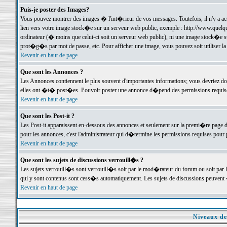
Puis-je poster des Images?
Vous pouvez montrer des images � l'int�rieur de vos messages. Toutefois, il n'y a 
lien vers votre image stock�e sur un serveur web public, exemple : http://www.quelq
ordinateur (� moins que celui-ci soit un serveur web public), ni une image stock�e su
prot�g�s par mot de passe, etc. Pour afficher une image, vous pouvez soit utiliser 
Revenir en haut de page
Que sont les Annonces ?
Les Annonces contiennent le plus souvent d'importantes informations; vous devriez d
elles ont �t� post�es. Pouvoir poster une annonce d�pend des permissions requises;
Revenir en haut de page
Que sont les Post-it ?
Les Post-it apparaissent en-dessous des annonces et seulement sur la premi�re page 
pour les annonces, c'est l'administrateur qui d�termine les permissions requises pour 
Revenir en haut de page
Que sont les sujets de discussions verrouill�s ?
Les sujets verrouill�s sont verrouill�s soit par le mod�rateur du forum ou soit par 
qui y sont contenus sont cess�s automatiquement. Les sujets de discussions peuvent 
Revenir en haut de page
Niveaux de