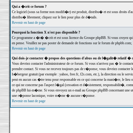
Qui a �crit ce forum ?
Ce logiciel (sous sa forme non modifi�e) est produit, distribu� et est sous droits d'a
distribu� librement; cliquez sur le lien pour plus de d�tails.
Revenir en haut de page
Pourquoi la fonction X n'est pas disponible ?
Ce programme a �t� �crit et est sous licence du Groupe phpBB. Si vous croyez qu'un
en pense. Veuillez ne pas poster de demande de fonctions sur le forum de phpbb.com; 
Revenir en haut de page
Qui dois-je contacter � propos des questions d'abus ou de l�galit� relatif � 
Vous devriez contacter l'administrateur de ce forum. Si vous n'arrivez pas � le conta
prendre contact. Si vous ne recevez toujours pas de r�ponse, vous devriez contacter 
h�bergeur gratuit (par exemple : yahoo, free.fr, f2s.com, etc.), la direction ou le se
peut en aucun cas �tre tenu pour responsable en ce qui concerne la mani�re, le lieu ou 
ce qui ne concerne pas l'aspect l�gal (cessation et d�sistement, responsabilit�, comm
de phpBB lui-m�me. Si vous envoyez un e-mail au Groupe phpBB concernant une utili
une r�ponse laconique, voire m�me � aucune r�ponse.
Revenir en haut de page