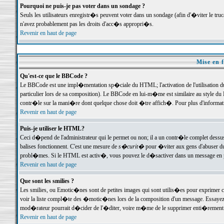
Pourquoi ne puis-je pas voter dans un sondage ?
Seuls les utilisateurs enregistr�s peuvent voter dans un sondage (afin d'�viter le tr
n'avez probablement pas les droits d'acc�s appropri�s.
Revenir en haut de page
Mise en f
Qu'est-ce que le BBCode ?
Le BBCode est une impl�mentation sp�ciale du HTML; l'activation de l'utilisation 
particulier lors de sa composition). Le BBCode en lui-m�me est similaire au style du H
contr�le sur la mani�re dont quelque chose doit �tre affich�. Pour plus d'information
Revenir en haut de page
Puis-je utiliser le HTML?
Ceci d�pend de l'administrateur qui le permet ou non; il a un contr�le complet dessu
balises fonctionnent. C'est une mesure de
s�curit�
pour �viter aux gens d'abuser du 
probl�mes. Si le HTML est activ�, vous pouvez le d�sactiver dans un message en par
Revenir en haut de page
Que sont les smilies ?
Les smilies, ou Emotic�nes sont de petites images qui sont utilis�es pour exprimer certa
voir la liste compl�te des �motic�nes lors de la composition d'un message. Essayez de 
mod�rateur pourrait d�cider de l'�diter, voire m�me de le supprimer enti�rement
Revenir en haut de page