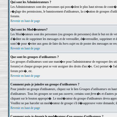
Qui sont les Administrateurs ?
Les Administrateurs sont des personnes qui poss�dent le plus haut niveau de contr�le 
r�glage des permissions, le bannissement d'utilisateurs, la cr�ation de groupes d'uti
forums.
Revenir en haut de page
Qui sont les Mod�rateurs?
Les Mod�rateurs sont des personnes (ou groupes de personnes) dont le but est de veil
d'�diter ou de supprimer les messages et de verrouiller, d�verrouiller, supprimer 
sont l� pour �viter aux gens de faire du
hors-sujet
ou de poster des messages ne res
Revenir en haut de page
Que sont les groupes d'utilisateurs ?
Les groupes d'utilisateurs sont une mani�re pour l'administrateur de regrouper des util
forums) et chaque groupe peut se voir assigner des droits d'acc�s. Ceci permet � 
forum priv�, etc.
Revenir en haut de page
Comment puis-je joindre un groupe d'utilisateurs ?
Pour joindre un groupe d'utilisateurs, cliquez sur le lien
Groupes d'utilisateurs
en haut
d'utilisateurs. Tous les groupes ne sont pas
ouverts
; certains sont
ferm�s
et d'autres p
cliquant sur le bouton appropri�. Le mod�rateur du groupe d'utilisateurs devra appro
Veuillez ne pas harceler un mod�rateur de groupe s'il d�sapprouve votre demande; il 
Revenir en haut de page
Comment puis-je devenir le mod�rateur d'un groupe d'utilisateurs ?