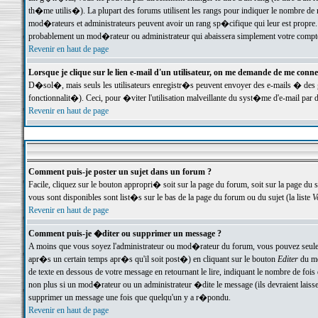
th�me utilis�). La plupart des forums utilisent les rangs pour indiquer le nombre de m
mod�rateurs et administrateurs peuvent avoir un rang sp�cifique qui leur est propre. 
probablement un mod�rateur ou administrateur qui abaissera simplement votre compte
Revenir en haut de page
Lorsque je clique sur le lien e-mail d'un utilisateur, on me demande de me conne
D�sol�, mais seuls les utilisateurs enregistr�s peuvent envoyer des e-mails � des ge
fonctionnalit�). Ceci, pour �viter l'utilisation malveillante du syst�me d'e-mail par 
Revenir en haut de page
Comment puis-je poster un sujet dans un forum ?
Facile, cliquez sur le bouton appropri� soit sur la page du forum, soit sur la page du 
vous sont disponibles sont list�s sur le bas de la page du forum ou du sujet (la liste
V
Revenir en haut de page
Comment puis-je �diter ou supprimer un message ?
A moins que vous soyez l'administrateur ou mod�rateur du forum, vous pouvez seul
apr�s un certain temps apr�s qu'il soit post�) en cliquant sur le bouton
Editer
du me
de texte en dessous de votre message en retournant le lire, indiquant le nombre de fo
non plus si un mod�rateur ou un administrateur �dite le message (ils devraient laisser
supprimer un message une fois que quelqu'un y a r�pondu.
Revenir en haut de page