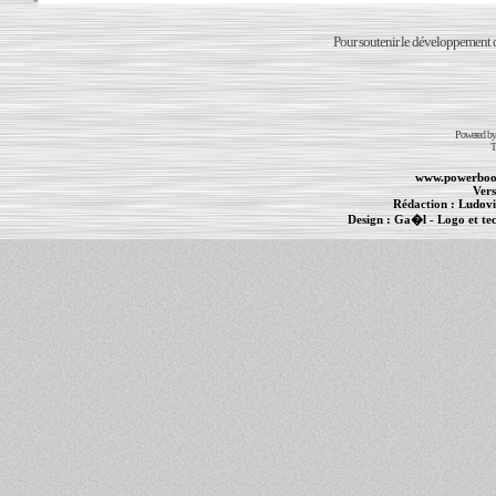
Pour soutenir le développement du
Powered b
T
www.powerboo
Vers
Rédaction :
Ludovi
Design :
Ga�l
- Logo et te
Informations :
PowerBook
-
MacBook Pro
-
i