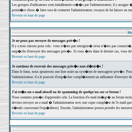
Les groupes d'utilisateurs sont initiallement cr��s par l'administrateur; il y assign
premi�re chose � faire sera de contacter l'administrateur; essayez de lui laisser un 
Revenir en haut de page
Me
Je ne peux pas envoyer de messages priv�s !
Il y a trois raisons pour cela : vous n'�tes pas enregistr� et/ou n'�tes pas connect�
emp�che d'envoyer des messages priv�s. Si vous �tes dans le dernier cas, vous devr
Revenir en haut de page
Je continue de recevoir des messages priv�s non-d�sir�s !
Dans le futur, nous ajouterons une liste noire au syst�me de messagerie priv�e. P
l'administrateur; il a le pouvoir d'emp�cher compl�tement un utilisateur d'envoyer 
Revenir en haut de page
J'ai re�u un e-mail abusif ou de spamming de quelqu'un sur ce forum !
Nous sommes pein�s d'apprendre cela. La fonction d'e-mail int�gr� au forum inclut d
devriez envoyer un e-mail � l'administrateur avec une copie compl�te de l'e-mail que v
d�tails concernant l'exp�diteur). Ensuite, l'administrateur pourra prendre les mesure
Revenir en haut de page