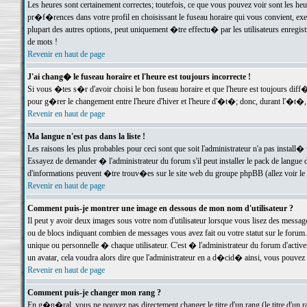
Les heures sont certainement correctes; toutefois, ce que vous pouvez voir sont les he
pr�f�rences dans votre profil en choisissant le fuseau horaire qui vous convient, exe
plupart des autres options, peut uniquement �tre effectu� par les utilisateurs enregis
de mots !
Revenir en haut de page
J'ai chang� le fuseau horaire et l'heure est toujours incorrecte !
Si vous �tes s�r d'avoir choisi le bon fuseau horaire et que l'heure est toujours d
pour g�rer le changement entre l'heure d'hiver et l'heure d'�t�; donc, durant l'�t�,
Revenir en haut de page
Ma langue n'est pas dans la liste !
Les raisons les plus probables pour ceci sont que soit l'administrateur n'a pas install�
Essayez de demander � l'administrateur du forum s'il peut installer le pack de langue d
d'informations peuvent �tre trouv�es sur le site web du groupe phpBB (allez voir le l
Revenir en haut de page
Comment puis-je montrer une image en dessous de mon nom d'utilisateur ?
Il peut y avoir deux images sous votre nom d'utilisateur lorsque vous lisez des mess
ou de blocs indiquant combien de messages vous avez fait ou votre statut sur le for
unique ou personnelle � chaque utilisateur. C'est � l'administrateur du forum d'activer
un avatar, cela voudra alors dire que l'administrateur en a d�cid� ainsi, vous pouvez
Revenir en haut de page
Comment puis-je changer mon rang ?
En g�n�ral, vous ne pouvez pas directement changer le titre d'un rang (le titre d'un ra