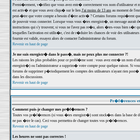
Premi�rement, v�rifiez que vous avez entr� correctement vos nom d'utilisateur et mo
est activ� et que vous avez cliqu� sur le lien
J'ai moins de 13 ans
au moment de l'enre
peut-�tre que votre compte a besoin d'�tre activ� ? Certains forums requi�rent que 
de pouvoir vous connecter. Lorsque vous vous �tes enregistr�, un message aurait d� v
instructions qui s'y trouvent; si vous ne l'avez pas re�u, alors �tes-vous bien s�r que
lesquelles l'activation est utilis�e, c'est de r�duire les chances de voir des utilis
fournie est valide, essayez alors de contacter l'administrateur du forum.
Revenir en haut de page
Je me suis enregistr� dans le pass�, mais ne peux plus me connecter ?!
Les raisons les plus probables pour ce probl�me sont : vous avez entr� un nom d'ut
enregistr�) ou l'administrateur a supprim� votre compte pour quelque raison. Si vous 
forums de supprimer p�riodiquement les comptes des utilisateurs n'ayant rien post� a
dans les discussions.
Revenir en haut de page
Pr�f�rences et
Comment puis-je changer mes pr�f�rences ?
Toutes vos pr�f�rences (si vous �tes enregistr�) sont stock�es dans la base de don
ne pas �tre le cas). Ceci vous permettra de changer toutes vos pr�f�rences.
Revenir en haut de page
Les heures ne sont pas correctes !