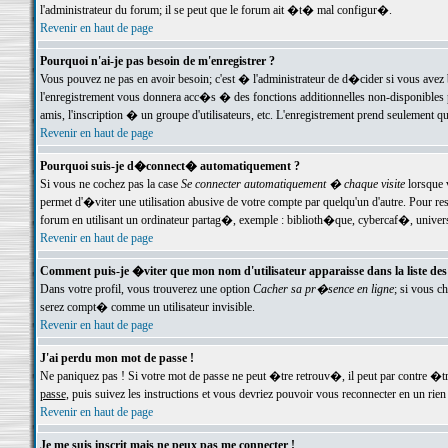
l'administrateur du forum; il se peut que le forum ait �t� mal configur�.
Revenir en haut de page
Pourquoi n'ai-je pas besoin de m'enregistrer ?
Vous pouvez ne pas en avoir besoin; c'est � l'administrateur de d�cider si vous avez 
l'enregistrement vous donnera acc�s � des fonctions additionnelles non-disponibles p
amis, l'inscription � un groupe d'utilisateurs, etc. L'enregistrement prend seulement q
Revenir en haut de page
Pourquoi suis-je d�connect� automatiquement ?
Si vous ne cochez pas la case
Se connecter automatiquement � chaque visite
lorsque 
permet d'�viter une utilisation abusive de votre compte par quelqu'un d'autre. Pour 
forum en utilisant un ordinateur partag�, exemple : biblioth�que, cybercaf�, univers
Revenir en haut de page
Comment puis-je �viter que mon nom d'utilisateur apparaisse dans la liste des u
Dans votre profil, vous trouverez une option
Cacher sa pr�sence en ligne
; si vous c
serez compt� comme un utilisateur invisible.
Revenir en haut de page
J'ai perdu mon mot de passe !
Ne paniquez pas ! Si votre mot de passe ne peut �tre retrouv�, il peut par contre �tre
passe
, puis suivez les instructions et vous devriez pouvoir vous reconnecter en un rien
Revenir en haut de page
Je me suis inscrit mais ne peux pas me connecter !