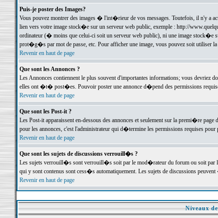
Puis-je poster des Images?
Vous pouvez montrer des images � l'int�rieur de vos messages. Toutefois, il n'y a 
lien vers votre image stock�e sur un serveur web public, exemple : http://www.quelq
ordinateur (� moins que celui-ci soit un serveur web public), ni une image stock�e su
prot�g�s par mot de passe, etc. Pour afficher une image, vous pouvez soit utiliser 
Revenir en haut de page
Que sont les Annonces ?
Les Annonces contiennent le plus souvent d'importantes informations; vous devriez d
elles ont �t� post�es. Pouvoir poster une annonce d�pend des permissions requises;
Revenir en haut de page
Que sont les Post-it ?
Les Post-it apparaissent en-dessous des annonces et seulement sur la premi�re page 
pour les annonces, c'est l'administrateur qui d�termine les permissions requises pour 
Revenir en haut de page
Que sont les sujets de discussions verrouill�s ?
Les sujets verrouill�s sont verrouill�s soit par le mod�rateur du forum ou soit par 
qui y sont contenus sont cess�s automatiquement. Les sujets de discussions peuvent 
Revenir en haut de page
Niveaux de