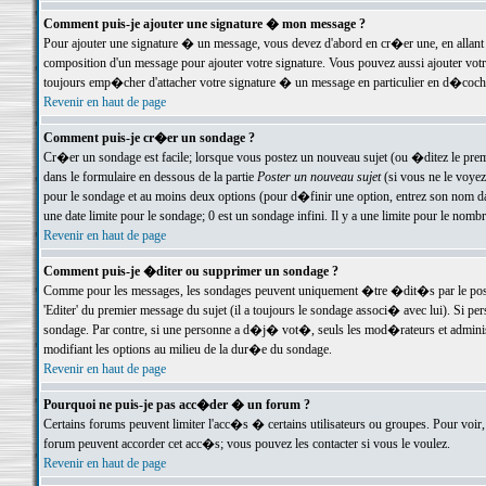
Comment puis-je ajouter une signature � mon message ?
Pour ajouter une signature � un message, vous devez d'abord en cr�er une, en allant
composition d'un message pour ajouter votre signature. Vous pouvez aussi ajouter vot
toujours emp�cher d'attacher votre signature � un message en particulier en d�cochan
Revenir en haut de page
Comment puis-je cr�er un sondage ?
Cr�er un sondage est facile; lorsque vous postez un nouveau sujet (ou �ditez le premie
dans le formulaire en dessous de la partie
Poster un nouveau sujet
(si vous ne le voyez
pour le sondage et au moins deux options (pour d�finir une option, entrez son nom d
une date limite pour le sondage; 0 est un sondage infini. Il y a une limite pour le nomb
Revenir en haut de page
Comment puis-je �diter ou supprimer un sondage ?
Comme pour les messages, les sondages peuvent uniquement �tre �dit�s par le poste
'Editer' du premier message du sujet (il a toujours le sondage associ� avec lui). Si 
sondage. Par contre, si une personne a d�j� vot�, seuls les mod�rateurs et administ
modifiant les options au milieu de la dur�e du sondage.
Revenir en haut de page
Pourquoi ne puis-je pas acc�der � un forum ?
Certains forums peuvent limiter l'acc�s � certains utilisateurs ou groupes. Pour voir, 
forum peuvent accorder cet acc�s; vous pouvez les contacter si vous le voulez.
Revenir en haut de page