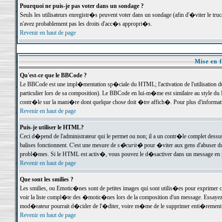
Pourquoi ne puis-je pas voter dans un sondage ?
Seuls les utilisateurs enregistr�s peuvent voter dans un sondage (afin d'�viter le tr
n'avez probablement pas les droits d'acc�s appropri�s.
Revenir en haut de page
Mise en f
Qu'est-ce que le BBCode ?
Le BBCode est une impl�mentation sp�ciale du HTML; l'activation de l'utilisation 
particulier lors de sa composition). Le BBCode en lui-m�me est similaire au style du H
contr�le sur la mani�re dont quelque chose doit �tre affich�. Pour plus d'information
Revenir en haut de page
Puis-je utiliser le HTML?
Ceci d�pend de l'administrateur qui le permet ou non; il a un contr�le complet dessu
balises fonctionnent. C'est une mesure de
s�curit�
pour �viter aux gens d'abuser du 
probl�mes. Si le HTML est activ�, vous pouvez le d�sactiver dans un message en par
Revenir en haut de page
Que sont les smilies ?
Les smilies, ou Emotic�nes sont de petites images qui sont utilis�es pour exprimer certa
voir la liste compl�te des �motic�nes lors de la composition d'un message. Essayez de 
mod�rateur pourrait d�cider de l'�diter, voire m�me de le supprimer enti�rement
Revenir en haut de page