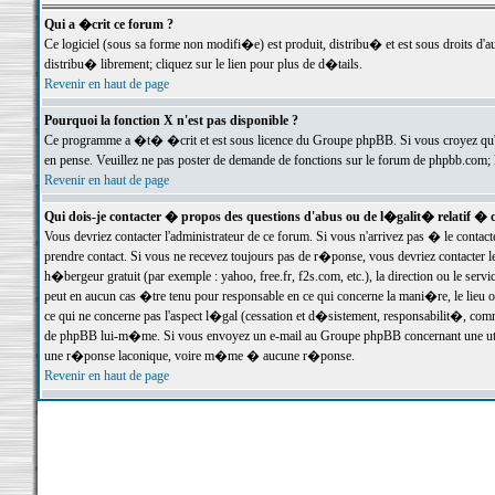
Qui a �crit ce forum ?
Ce logiciel (sous sa forme non modifi�e) est produit, distribu� et est sous droits d'a
distribu� librement; cliquez sur le lien pour plus de d�tails.
Revenir en haut de page
Pourquoi la fonction X n'est pas disponible ?
Ce programme a �t� �crit et est sous licence du Groupe phpBB. Si vous croyez qu'un
en pense. Veuillez ne pas poster de demande de fonctions sur le forum de phpbb.com; 
Revenir en haut de page
Qui dois-je contacter � propos des questions d'abus ou de l�galit� relatif � 
Vous devriez contacter l'administrateur de ce forum. Si vous n'arrivez pas � le conta
prendre contact. Si vous ne recevez toujours pas de r�ponse, vous devriez contacter 
h�bergeur gratuit (par exemple : yahoo, free.fr, f2s.com, etc.), la direction ou le se
peut en aucun cas �tre tenu pour responsable en ce qui concerne la mani�re, le lieu ou 
ce qui ne concerne pas l'aspect l�gal (cessation et d�sistement, responsabilit�, comm
de phpBB lui-m�me. Si vous envoyez un e-mail au Groupe phpBB concernant une utili
une r�ponse laconique, voire m�me � aucune r�ponse.
Revenir en haut de page