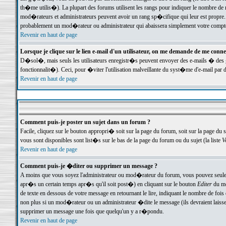
th�me utilis�). La plupart des forums utilisent les rangs pour indiquer le nombre de m
mod�rateurs et administrateurs peuvent avoir un rang sp�cifique qui leur est propre. 
probablement un mod�rateur ou administrateur qui abaissera simplement votre compte
Revenir en haut de page
Lorsque je clique sur le lien e-mail d'un utilisateur, on me demande de me conne
D�sol�, mais seuls les utilisateurs enregistr�s peuvent envoyer des e-mails � des ge
fonctionnalit�). Ceci, pour �viter l'utilisation malveillante du syst�me d'e-mail par 
Revenir en haut de page
Comment puis-je poster un sujet dans un forum ?
Facile, cliquez sur le bouton appropri� soit sur la page du forum, soit sur la page du 
vous sont disponibles sont list�s sur le bas de la page du forum ou du sujet (la liste
V
Revenir en haut de page
Comment puis-je �diter ou supprimer un message ?
A moins que vous soyez l'administrateur ou mod�rateur du forum, vous pouvez seul
apr�s un certain temps apr�s qu'il soit post�) en cliquant sur le bouton
Editer
du me
de texte en dessous de votre message en retournant le lire, indiquant le nombre de fo
non plus si un mod�rateur ou un administrateur �dite le message (ils devraient laisser
supprimer un message une fois que quelqu'un y a r�pondu.
Revenir en haut de page