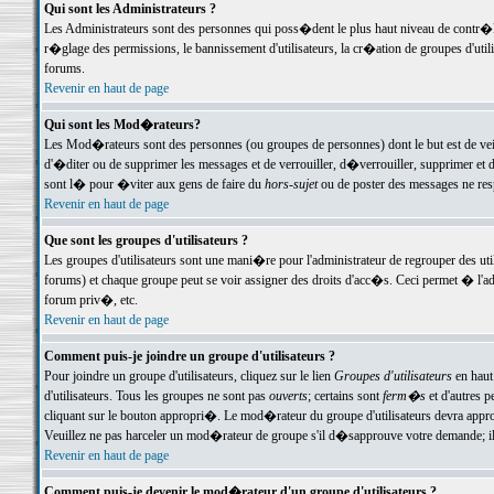
Qui sont les Administrateurs ?
Les Administrateurs sont des personnes qui poss�dent le plus haut niveau de contr�le 
r�glage des permissions, le bannissement d'utilisateurs, la cr�ation de groupes d'uti
forums.
Revenir en haut de page
Qui sont les Mod�rateurs?
Les Mod�rateurs sont des personnes (ou groupes de personnes) dont le but est de veil
d'�diter ou de supprimer les messages et de verrouiller, d�verrouiller, supprimer 
sont l� pour �viter aux gens de faire du
hors-sujet
ou de poster des messages ne res
Revenir en haut de page
Que sont les groupes d'utilisateurs ?
Les groupes d'utilisateurs sont une mani�re pour l'administrateur de regrouper des util
forums) et chaque groupe peut se voir assigner des droits d'acc�s. Ceci permet � 
forum priv�, etc.
Revenir en haut de page
Comment puis-je joindre un groupe d'utilisateurs ?
Pour joindre un groupe d'utilisateurs, cliquez sur le lien
Groupes d'utilisateurs
en haut
d'utilisateurs. Tous les groupes ne sont pas
ouverts
; certains sont
ferm�s
et d'autres p
cliquant sur le bouton appropri�. Le mod�rateur du groupe d'utilisateurs devra appro
Veuillez ne pas harceler un mod�rateur de groupe s'il d�sapprouve votre demande; il 
Revenir en haut de page
Comment puis-je devenir le mod�rateur d'un groupe d'utilisateurs ?