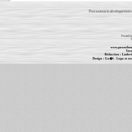
Pour soutenir le développement du
Powered b
T
www.powerboo
Vers
Rédaction :
Ludovi
Design :
Ga�l
- Logo et te
Informations :
PowerBook
-
MacBook Pro
-
i