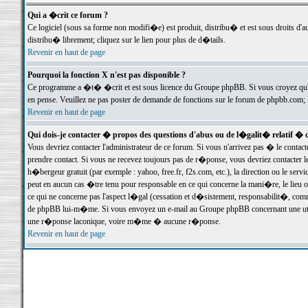
Qui a �crit ce forum ?
Ce logiciel (sous sa forme non modifi�e) est produit, distribu� et est sous droits d'a
distribu� librement; cliquez sur le lien pour plus de d�tails.
Revenir en haut de page
Pourquoi la fonction X n'est pas disponible ?
Ce programme a �t� �crit et est sous licence du Groupe phpBB. Si vous croyez qu'un
en pense. Veuillez ne pas poster de demande de fonctions sur le forum de phpbb.com; 
Revenir en haut de page
Qui dois-je contacter � propos des questions d'abus ou de l�galit� relatif � 
Vous devriez contacter l'administrateur de ce forum. Si vous n'arrivez pas � le conta
prendre contact. Si vous ne recevez toujours pas de r�ponse, vous devriez contacter 
h�bergeur gratuit (par exemple : yahoo, free.fr, f2s.com, etc.), la direction ou le se
peut en aucun cas �tre tenu pour responsable en ce qui concerne la mani�re, le lieu ou 
ce qui ne concerne pas l'aspect l�gal (cessation et d�sistement, responsabilit�, comm
de phpBB lui-m�me. Si vous envoyez un e-mail au Groupe phpBB concernant une utili
une r�ponse laconique, voire m�me � aucune r�ponse.
Revenir en haut de page