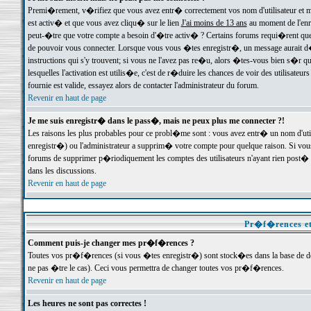
Premi�rement, v�rifiez que vous avez entr� correctement vos nom d'utilisateur et mo
est activ� et que vous avez cliqu� sur le lien
J'ai moins de 13 ans
au moment de l'enre
peut-�tre que votre compte a besoin d'�tre activ� ? Certains forums requi�rent que 
de pouvoir vous connecter. Lorsque vous vous �tes enregistr�, un message aurait d� v
instructions qui s'y trouvent; si vous ne l'avez pas re�u, alors �tes-vous bien s�r que
lesquelles l'activation est utilis�e, c'est de r�duire les chances de voir des utilis
fournie est valide, essayez alors de contacter l'administrateur du forum.
Revenir en haut de page
Je me suis enregistr� dans le pass�, mais ne peux plus me connecter ?!
Les raisons les plus probables pour ce probl�me sont : vous avez entr� un nom d'ut
enregistr�) ou l'administrateur a supprim� votre compte pour quelque raison. Si vous 
forums de supprimer p�riodiquement les comptes des utilisateurs n'ayant rien post� a
dans les discussions.
Revenir en haut de page
Pr�f�rences et
Comment puis-je changer mes pr�f�rences ?
Toutes vos pr�f�rences (si vous �tes enregistr�) sont stock�es dans la base de don
ne pas �tre le cas). Ceci vous permettra de changer toutes vos pr�f�rences.
Revenir en haut de page
Les heures ne sont pas correctes !