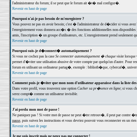
l'administrateur du forum; il se peut que le forum ait �t� mal configur�.
Revenir en haut de page
Pourquoi n'ai-je pas besoin de m'enregistrer ?
Vous pouvez ne pas en avoir besoin; c'est � l'administrateur de d�cider si vous avez 
l'enregistrement vous donnera acc�s � des fonctions additionnelles non-disponibles p
amis, l'inscription � un groupe d'utilisateurs, etc. L'enregistrement prend seulement q
Revenir en haut de page
Pourquoi suis-je d�connect� automatiquement ?
Si vous ne cochez pas la case
Se connecter automatiquement � chaque visite
lorsque 
permet d'�viter une utilisation abusive de votre compte par quelqu'un d'autre. Pour 
forum en utilisant un ordinateur partag�, exemple : biblioth�que, cybercaf�, univers
Revenir en haut de page
Comment puis-je �viter que mon nom d'utilisateur apparaisse dans la liste des u
Dans votre profil, vous trouverez une option
Cacher sa pr�sence en ligne
; si vous c
serez compt� comme un utilisateur invisible.
Revenir en haut de page
J'ai perdu mon mot de passe !
Ne paniquez pas ! Si votre mot de passe ne peut �tre retrouv�, il peut par contre �tre
passe
, puis suivez les instructions et vous devriez pouvoir vous reconnecter en un rien
Revenir en haut de page
Je me suis inscrit mais ne peux pas me connecter !