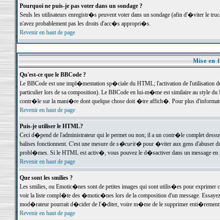
Pourquoi ne puis-je pas voter dans un sondage ?
Seuls les utilisateurs enregistr�s peuvent voter dans un sondage (afin d'�viter le tr
n'avez probablement pas les droits d'acc�s appropri�s.
Revenir en haut de page
Mise en f
Qu'est-ce que le BBCode ?
Le BBCode est une impl�mentation sp�ciale du HTML; l'activation de l'utilisation 
particulier lors de sa composition). Le BBCode en lui-m�me est similaire au style du H
contr�le sur la mani�re dont quelque chose doit �tre affich�. Pour plus d'information
Revenir en haut de page
Puis-je utiliser le HTML?
Ceci d�pend de l'administrateur qui le permet ou non; il a un contr�le complet dessu
balises fonctionnent. C'est une mesure de
s�curit�
pour �viter aux gens d'abuser du 
probl�mes. Si le HTML est activ�, vous pouvez le d�sactiver dans un message en par
Revenir en haut de page
Que sont les smilies ?
Les smilies, ou Emotic�nes sont de petites images qui sont utilis�es pour exprimer certa
voir la liste compl�te des �motic�nes lors de la composition d'un message. Essayez de 
mod�rateur pourrait d�cider de l'�diter, voire m�me de le supprimer enti�rement
Revenir en haut de page