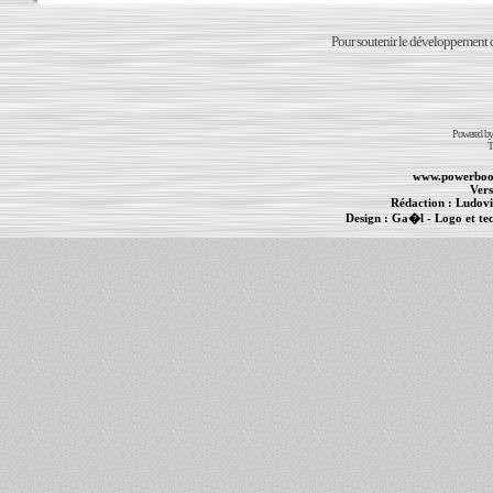
Pour soutenir le développement du
Powered b
T
www.powerboo
Vers
Rédaction :
Ludovi
Design :
Ga�l
- Logo et te
Informations :
PowerBook
-
MacBook Pro
-
i