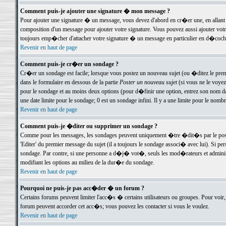
Comment puis-je ajouter une signature � mon message ?
Pour ajouter une signature � un message, vous devez d'abord en cr�er une, en allant
composition d'un message pour ajouter votre signature. Vous pouvez aussi ajouter vot
toujours emp�cher d'attacher votre signature � un message en particulier en d�cochan
Revenir en haut de page
Comment puis-je cr�er un sondage ?
Cr�er un sondage est facile; lorsque vous postez un nouveau sujet (ou �ditez le premie
dans le formulaire en dessous de la partie
Poster un nouveau sujet
(si vous ne le voyez
pour le sondage et au moins deux options (pour d�finir une option, entrez son nom d
une date limite pour le sondage; 0 est un sondage infini. Il y a une limite pour le nomb
Revenir en haut de page
Comment puis-je �diter ou supprimer un sondage ?
Comme pour les messages, les sondages peuvent uniquement �tre �dit�s par le poste
'Editer' du premier message du sujet (il a toujours le sondage associ� avec lui). Si 
sondage. Par contre, si une personne a d�j� vot�, seuls les mod�rateurs et administ
modifiant les options au milieu de la dur�e du sondage.
Revenir en haut de page
Pourquoi ne puis-je pas acc�der � un forum ?
Certains forums peuvent limiter l'acc�s � certains utilisateurs ou groupes. Pour voir, 
forum peuvent accorder cet acc�s; vous pouvez les contacter si vous le voulez.
Revenir en haut de page