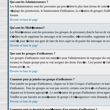
Qui sont les Administrateurs ?
Les Administrateurs sont des personnes qui poss�dent le plus haut niveau de contr�le 
r�glage des permissions, le bannissement d'utilisateurs, la cr�ation de groupes d'uti
forums.
Revenir en haut de page
Qui sont les Mod�rateurs?
Les Mod�rateurs sont des personnes (ou groupes de personnes) dont le but est de veil
d'�diter ou de supprimer les messages et de verrouiller, d�verrouiller, supprimer 
sont l� pour �viter aux gens de faire du
hors-sujet
ou de poster des messages ne res
Revenir en haut de page
Que sont les groupes d'utilisateurs ?
Les groupes d'utilisateurs sont une mani�re pour l'administrateur de regrouper des util
forums) et chaque groupe peut se voir assigner des droits d'acc�s. Ceci permet � 
forum priv�, etc.
Revenir en haut de page
Comment puis-je joindre un groupe d'utilisateurs ?
Pour joindre un groupe d'utilisateurs, cliquez sur le lien
Groupes d'utilisateurs
en haut
d'utilisateurs. Tous les groupes ne sont pas
ouverts
; certains sont
ferm�s
et d'autres p
cliquant sur le bouton appropri�. Le mod�rateur du groupe d'utilisateurs devra appro
Veuillez ne pas harceler un mod�rateur de groupe s'il d�sapprouve votre demande; il 
Revenir en haut de page
Comment puis-je devenir le mod�rateur d'un groupe d'utilisateurs ?