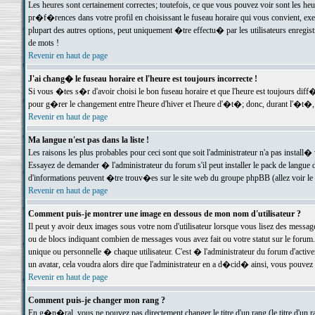
Les heures sont certainement correctes; toutefois, ce que vous pouvez voir sont les he
pr�f�rences dans votre profil en choisissant le fuseau horaire qui vous convient, exe
plupart des autres options, peut uniquement �tre effectu� par les utilisateurs enregis
de mots !
Revenir en haut de page
J'ai chang� le fuseau horaire et l'heure est toujours incorrecte !
Si vous �tes s�r d'avoir choisi le bon fuseau horaire et que l'heure est toujours d
pour g�rer le changement entre l'heure d'hiver et l'heure d'�t�; donc, durant l'�t�,
Revenir en haut de page
Ma langue n'est pas dans la liste !
Les raisons les plus probables pour ceci sont que soit l'administrateur n'a pas install�
Essayez de demander � l'administrateur du forum s'il peut installer le pack de langue d
d'informations peuvent �tre trouv�es sur le site web du groupe phpBB (allez voir le l
Revenir en haut de page
Comment puis-je montrer une image en dessous de mon nom d'utilisateur ?
Il peut y avoir deux images sous votre nom d'utilisateur lorsque vous lisez des mess
ou de blocs indiquant combien de messages vous avez fait ou votre statut sur le for
unique ou personnelle � chaque utilisateur. C'est � l'administrateur du forum d'activer
un avatar, cela voudra alors dire que l'administrateur en a d�cid� ainsi, vous pouvez
Revenir en haut de page
Comment puis-je changer mon rang ?
En g�n�ral, vous ne pouvez pas directement changer le titre d'un rang (le titre d'un ra