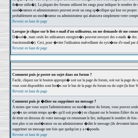
th�me utilis�). La plupart des forums utilisent les rangs pour indiquer le nombre de m
mod�rateurs et administrateurs peuvent avoir un rang sp�cifique qui leur est propre. 
probablement un mod�rateur ou administrateur qui abaissera simplement votre compte
Revenir en haut de page
Lorsque je clique sur le lien e-mail d'un utilisateur, on me demande de me conne
D�sol�, mais seuls les utilisateurs enregistr�s peuvent envoyer des e-mails � des ge
fonctionnalit�). Ceci, pour �viter l'utilisation malveillante du syst�me d'e-mail par 
Revenir en haut de page
Comment puis-je poster un sujet dans un forum ?
Facile, cliquez sur le bouton appropri� soit sur la page du forum, soit sur la page du 
vous sont disponibles sont list�s sur le bas de la page du forum ou du sujet (la liste
V
Revenir en haut de page
Comment puis-je �diter ou supprimer un message ?
A moins que vous soyez l'administrateur ou mod�rateur du forum, vous pouvez seul
apr�s un certain temps apr�s qu'il soit post�) en cliquant sur le bouton
Editer
du me
de texte en dessous de votre message en retournant le lire, indiquant le nombre de fo
non plus si un mod�rateur ou un administrateur �dite le message (ils devraient laisser
supprimer un message une fois que quelqu'un y a r�pondu.
Revenir en haut de page