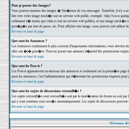
Puis-je poster des Images?
Vous pouvez montrer des images � l'int�rieur de vos messages. Toutefois, il n'y a 
lien vers votre image stock�e sur un serveur web public, exemple : http://www.quelq
ordinateur (� moins que celui-ci soit un serveur web public), ni une image stock�e su
prot�g�s par mot de passe, etc. Pour afficher une image, vous pouvez soit utiliser 
Revenir en haut de page
Que sont les Annonces ?
Les Annonces contiennent le plus souvent d'importantes informations; vous devriez d
elles ont �t� post�es. Pouvoir poster une annonce d�pend des permissions requises;
Revenir en haut de page
Que sont les Post-it ?
Les Post-it apparaissent en-dessous des annonces et seulement sur la premi�re page 
pour les annonces, c'est l'administrateur qui d�termine les permissions requises pour 
Revenir en haut de page
Que sont les sujets de discussions verrouill�s ?
Les sujets verrouill�s sont verrouill�s soit par le mod�rateur du forum ou soit par 
qui y sont contenus sont cess�s automatiquement. Les sujets de discussions peuvent 
Revenir en haut de page
Niveaux de