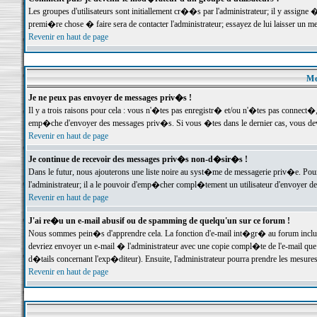
Les groupes d'utilisateurs sont initiallement cr��s par l'administrateur; il y assign
premi�re chose � faire sera de contacter l'administrateur; essayez de lui laisser un 
Revenir en haut de page
Me
Je ne peux pas envoyer de messages priv�s !
Il y a trois raisons pour cela : vous n'�tes pas enregistr� et/ou n'�tes pas connect�
emp�che d'envoyer des messages priv�s. Si vous �tes dans le dernier cas, vous devr
Revenir en haut de page
Je continue de recevoir des messages priv�s non-d�sir�s !
Dans le futur, nous ajouterons une liste noire au syst�me de messagerie priv�e. P
l'administrateur; il a le pouvoir d'emp�cher compl�tement un utilisateur d'envoyer 
Revenir en haut de page
J'ai re�u un e-mail abusif ou de spamming de quelqu'un sur ce forum !
Nous sommes pein�s d'apprendre cela. La fonction d'e-mail int�gr� au forum inclut d
devriez envoyer un e-mail � l'administrateur avec une copie compl�te de l'e-mail que v
d�tails concernant l'exp�diteur). Ensuite, l'administrateur pourra prendre les mesure
Revenir en haut de page