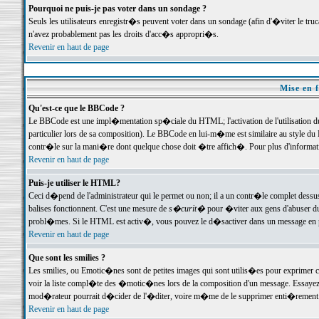
Pourquoi ne puis-je pas voter dans un sondage ?
Seuls les utilisateurs enregistr�s peuvent voter dans un sondage (afin d'�viter le tr
n'avez probablement pas les droits d'acc�s appropri�s.
Revenir en haut de page
Mise en f
Qu'est-ce que le BBCode ?
Le BBCode est une impl�mentation sp�ciale du HTML; l'activation de l'utilisation 
particulier lors de sa composition). Le BBCode en lui-m�me est similaire au style du H
contr�le sur la mani�re dont quelque chose doit �tre affich�. Pour plus d'information
Revenir en haut de page
Puis-je utiliser le HTML?
Ceci d�pend de l'administrateur qui le permet ou non; il a un contr�le complet dessu
balises fonctionnent. C'est une mesure de
s�curit�
pour �viter aux gens d'abuser du 
probl�mes. Si le HTML est activ�, vous pouvez le d�sactiver dans un message en par
Revenir en haut de page
Que sont les smilies ?
Les smilies, ou Emotic�nes sont de petites images qui sont utilis�es pour exprimer certa
voir la liste compl�te des �motic�nes lors de la composition d'un message. Essayez de 
mod�rateur pourrait d�cider de l'�diter, voire m�me de le supprimer enti�rement
Revenir en haut de page