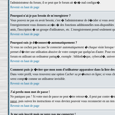
l'administrateur du forum; il se peut que le forum ait �t� mal configur�.
Revenir en haut de page
Pourquoi n'ai-je pas besoin de m'enregistrer ?
Vous pouvez ne pas en avoir besoin; c'est � l'administrateur de d�cider si vous avez 
l'enregistrement vous donnera acc�s � des fonctions additionnelles non-disponibles p
amis, l'inscription � un groupe d'utilisateurs, etc. L'enregistrement prend seulement q
Revenir en haut de page
Pourquoi suis-je d�connect� automatiquement ?
Si vous ne cochez pas la case
Se connecter automatiquement � chaque visite
lorsque 
permet d'�viter une utilisation abusive de votre compte par quelqu'un d'autre. Pour 
forum en utilisant un ordinateur partag�, exemple : biblioth�que, cybercaf�, univers
Revenir en haut de page
Comment puis-je �viter que mon nom d'utilisateur apparaisse dans la liste des u
Dans votre profil, vous trouverez une option
Cacher sa pr�sence en ligne
; si vous c
serez compt� comme un utilisateur invisible.
Revenir en haut de page
J'ai perdu mon mot de passe !
Ne paniquez pas ! Si votre mot de passe ne peut �tre retrouv�, il peut par contre �tre
passe
, puis suivez les instructions et vous devriez pouvoir vous reconnecter en un rien
Revenir en haut de page
Je me suis inscrit mais ne peux pas me connecter !