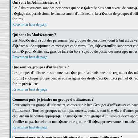
Qui sont les Administrateurs ?
Les Administrateurs sont des personnes qui poss�dent le plus haut niveau de contr�le 
r�glage des permissions, le bannissement d'utilisateurs, la cr�ation de groupes d'uti
forums.
Revenir en haut de page
Qui sont les Mod�rateurs?
Les Mod�rateurs sont des personnes (ou groupes de personnes) dont le but est de veil
d'�diter ou de supprimer les messages et de verrouiller, d�verrouiller, supprimer 
sont l� pour �viter aux gens de faire du
hors-sujet
ou de poster des messages ne res
Revenir en haut de page
Que sont les groupes d'utilisateurs ?
Les groupes d'utilisateurs sont une mani�re pour l'administrateur de regrouper des util
forums) et chaque groupe peut se voir assigner des droits d'acc�s. Ceci permet � 
forum priv�, etc.
Revenir en haut de page
Comment puis-je joindre un groupe d'utilisateurs ?
Pour joindre un groupe d'utilisateurs, cliquez sur le lien
Groupes d'utilisateurs
en haut
d'utilisateurs. Tous les groupes ne sont pas
ouverts
; certains sont
ferm�s
et d'autres p
cliquant sur le bouton appropri�. Le mod�rateur du groupe d'utilisateurs devra appro
Veuillez ne pas harceler un mod�rateur de groupe s'il d�sapprouve votre demande; il 
Revenir en haut de page
Comment puis-je devenir le mod�rateur d'un groupe d'utilisateurs ?