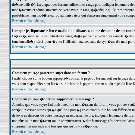
th�me utilis�). La plupart des forums utilisent les rangs pour indiquer le nombre de m
mod�rateurs et administrateurs peuvent avoir un rang sp�cifique qui leur est propre. 
probablement un mod�rateur ou administrateur qui abaissera simplement votre compte
Revenir en haut de page
Lorsque je clique sur le lien e-mail d'un utilisateur, on me demande de me conne
D�sol�, mais seuls les utilisateurs enregistr�s peuvent envoyer des e-mails � des ge
fonctionnalit�). Ceci, pour �viter l'utilisation malveillante du syst�me d'e-mail par 
Revenir en haut de page
Comment puis-je poster un sujet dans un forum ?
Facile, cliquez sur le bouton appropri� soit sur la page du forum, soit sur la page du 
vous sont disponibles sont list�s sur le bas de la page du forum ou du sujet (la liste
V
Revenir en haut de page
Comment puis-je �diter ou supprimer un message ?
A moins que vous soyez l'administrateur ou mod�rateur du forum, vous pouvez seul
apr�s un certain temps apr�s qu'il soit post�) en cliquant sur le bouton
Editer
du me
de texte en dessous de votre message en retournant le lire, indiquant le nombre de fo
non plus si un mod�rateur ou un administrateur �dite le message (ils devraient laisser
supprimer un message une fois que quelqu'un y a r�pondu.
Revenir en haut de page