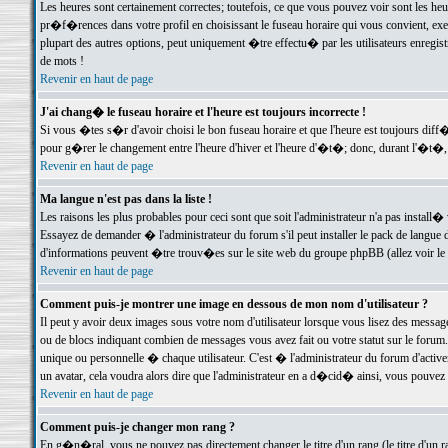
Les heures sont certainement correctes; toutefois, ce que vous pouvez voir sont les he
pr�f�rences dans votre profil en choisissant le fuseau horaire qui vous convient, exe
plupart des autres options, peut uniquement �tre effectu� par les utilisateurs enregis
de mots !
Revenir en haut de page
J'ai chang� le fuseau horaire et l'heure est toujours incorrecte !
Si vous �tes s�r d'avoir choisi le bon fuseau horaire et que l'heure est toujours d
pour g�rer le changement entre l'heure d'hiver et l'heure d'�t�; donc, durant l'�t�,
Revenir en haut de page
Ma langue n'est pas dans la liste !
Les raisons les plus probables pour ceci sont que soit l'administrateur n'a pas install�
Essayez de demander � l'administrateur du forum s'il peut installer le pack de langue d
d'informations peuvent �tre trouv�es sur le site web du groupe phpBB (allez voir le l
Revenir en haut de page
Comment puis-je montrer une image en dessous de mon nom d'utilisateur ?
Il peut y avoir deux images sous votre nom d'utilisateur lorsque vous lisez des mess
ou de blocs indiquant combien de messages vous avez fait ou votre statut sur le for
unique ou personnelle � chaque utilisateur. C'est � l'administrateur du forum d'activer
un avatar, cela voudra alors dire que l'administrateur en a d�cid� ainsi, vous pouvez
Revenir en haut de page
Comment puis-je changer mon rang ?
En g�n�ral, vous ne pouvez pas directement changer le titre d'un rang (le titre d'un ra