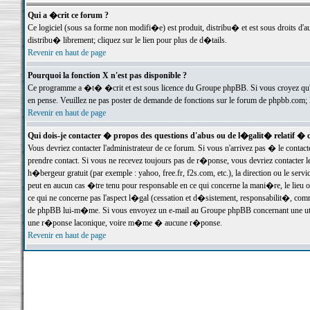
Qui a �crit ce forum ?
Ce logiciel (sous sa forme non modifi�e) est produit, distribu� et est sous droits d'a
distribu� librement; cliquez sur le lien pour plus de d�tails.
Revenir en haut de page
Pourquoi la fonction X n'est pas disponible ?
Ce programme a �t� �crit et est sous licence du Groupe phpBB. Si vous croyez qu'un
en pense. Veuillez ne pas poster de demande de fonctions sur le forum de phpbb.com; 
Revenir en haut de page
Qui dois-je contacter � propos des questions d'abus ou de l�galit� relatif � 
Vous devriez contacter l'administrateur de ce forum. Si vous n'arrivez pas � le conta
prendre contact. Si vous ne recevez toujours pas de r�ponse, vous devriez contacter 
h�bergeur gratuit (par exemple : yahoo, free.fr, f2s.com, etc.), la direction ou le se
peut en aucun cas �tre tenu pour responsable en ce qui concerne la mani�re, le lieu ou 
ce qui ne concerne pas l'aspect l�gal (cessation et d�sistement, responsabilit�, comm
de phpBB lui-m�me. Si vous envoyez un e-mail au Groupe phpBB concernant une utili
une r�ponse laconique, voire m�me � aucune r�ponse.
Revenir en haut de page