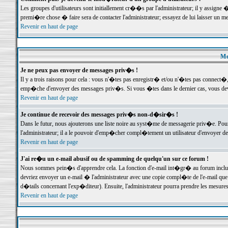
Les groupes d'utilisateurs sont initiallement cr��s par l'administrateur; il y assign
premi�re chose � faire sera de contacter l'administrateur; essayez de lui laisser un 
Revenir en haut de page
Me
Je ne peux pas envoyer de messages priv�s !
Il y a trois raisons pour cela : vous n'�tes pas enregistr� et/ou n'�tes pas connect�
emp�che d'envoyer des messages priv�s. Si vous �tes dans le dernier cas, vous devr
Revenir en haut de page
Je continue de recevoir des messages priv�s non-d�sir�s !
Dans le futur, nous ajouterons une liste noire au syst�me de messagerie priv�e. P
l'administrateur; il a le pouvoir d'emp�cher compl�tement un utilisateur d'envoyer 
Revenir en haut de page
J'ai re�u un e-mail abusif ou de spamming de quelqu'un sur ce forum !
Nous sommes pein�s d'apprendre cela. La fonction d'e-mail int�gr� au forum inclut d
devriez envoyer un e-mail � l'administrateur avec une copie compl�te de l'e-mail que v
d�tails concernant l'exp�diteur). Ensuite, l'administrateur pourra prendre les mesure
Revenir en haut de page