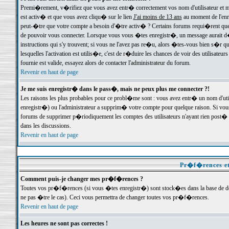
Premi�rement, v�rifiez que vous avez entr� correctement vos nom d'utilisateur et mo
est activ� et que vous avez cliqu� sur le lien
J'ai moins de 13 ans
au moment de l'enre
peut-�tre que votre compte a besoin d'�tre activ� ? Certains forums requi�rent que 
de pouvoir vous connecter. Lorsque vous vous �tes enregistr�, un message aurait d� v
instructions qui s'y trouvent; si vous ne l'avez pas re�u, alors �tes-vous bien s�r que
lesquelles l'activation est utilis�e, c'est de r�duire les chances de voir des utilis
fournie est valide, essayez alors de contacter l'administrateur du forum.
Revenir en haut de page
Je me suis enregistr� dans le pass�, mais ne peux plus me connecter ?!
Les raisons les plus probables pour ce probl�me sont : vous avez entr� un nom d'ut
enregistr�) ou l'administrateur a supprim� votre compte pour quelque raison. Si vous 
forums de supprimer p�riodiquement les comptes des utilisateurs n'ayant rien post� a
dans les discussions.
Revenir en haut de page
Pr�f�rences et
Comment puis-je changer mes pr�f�rences ?
Toutes vos pr�f�rences (si vous �tes enregistr�) sont stock�es dans la base de don
ne pas �tre le cas). Ceci vous permettra de changer toutes vos pr�f�rences.
Revenir en haut de page
Les heures ne sont pas correctes !