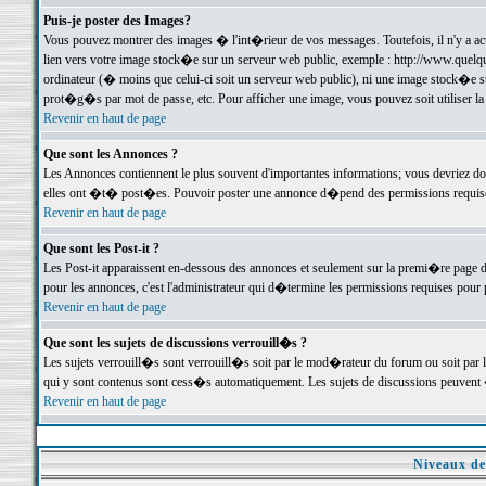
Puis-je poster des Images?
Vous pouvez montrer des images � l'int�rieur de vos messages. Toutefois, il n'y a 
lien vers votre image stock�e sur un serveur web public, exemple : http://www.quelq
ordinateur (� moins que celui-ci soit un serveur web public), ni une image stock�e su
prot�g�s par mot de passe, etc. Pour afficher une image, vous pouvez soit utiliser 
Revenir en haut de page
Que sont les Annonces ?
Les Annonces contiennent le plus souvent d'importantes informations; vous devriez d
elles ont �t� post�es. Pouvoir poster une annonce d�pend des permissions requises;
Revenir en haut de page
Que sont les Post-it ?
Les Post-it apparaissent en-dessous des annonces et seulement sur la premi�re page 
pour les annonces, c'est l'administrateur qui d�termine les permissions requises pour 
Revenir en haut de page
Que sont les sujets de discussions verrouill�s ?
Les sujets verrouill�s sont verrouill�s soit par le mod�rateur du forum ou soit par 
qui y sont contenus sont cess�s automatiquement. Les sujets de discussions peuvent 
Revenir en haut de page
Niveaux de