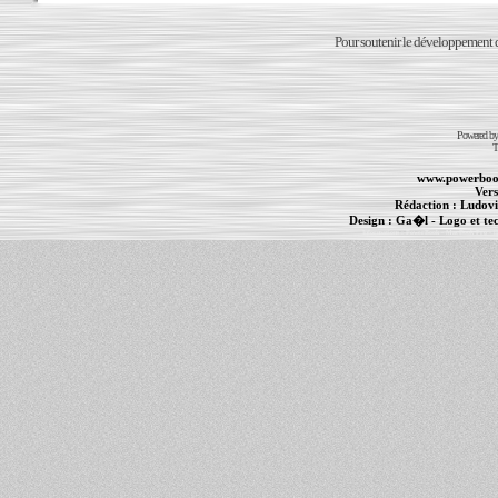
Pour soutenir le développement du
Powered b
T
www.powerboo
Vers
Rédaction :
Ludovi
Design :
Ga�l
- Logo et te
Informations :
PowerBook
-
MacBook Pro
-
i