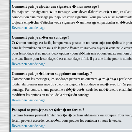
Comment puis-je ajouter une signature � mon message ?
Pour ajouter une signature � un message, vous devez d'abord en cr�er une, en allant
composition d'un message pour ajouter votre signature. Vous pouvez aussi ajouter vot
toujours emp�cher d'attacher votre signature � un message en particulier en d�cochan
Revenir en haut de page
Comment puis-je cr�er un sondage ?
Cr�er un sondage est facile; lorsque vous postez un nouveau sujet (ou �ditez le premie
dans le formulaire en dessous de la partie
Poster un nouveau sujet
(si vous ne le voyez
pour le sondage et au moins deux options (pour d�finir une option, entrez son nom d
une date limite pour le sondage; 0 est un sondage infini. Il y a une limite pour le nomb
Revenir en haut de page
Comment puis-je �diter ou supprimer un sondage ?
Comme pour les messages, les sondages peuvent uniquement �tre �dit�s par le poste
'Editer' du premier message du sujet (il a toujours le sondage associ� avec lui). Si 
sondage. Par contre, si une personne a d�j� vot�, seuls les mod�rateurs et administ
modifiant les options au milieu de la dur�e du sondage.
Revenir en haut de page
Pourquoi ne puis-je pas acc�der � un forum ?
Certains forums peuvent limiter l'acc�s � certains utilisateurs ou groupes. Pour voir, 
forum peuvent accorder cet acc�s; vous pouvez les contacter si vous le voulez.
Revenir en haut de page