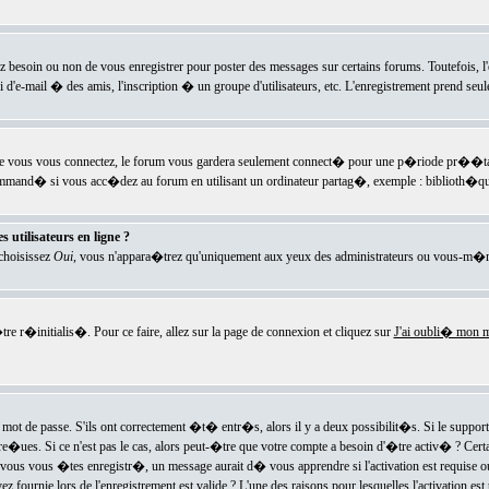
ez besoin ou non de vous enregistrer pour poster des messages sur certains forums. Toutefois,
i d'e-mail � des amis, l'inscription � un groupe d'utilisateurs, etc. L'enregistrement prend seu
e vous vous connectez, le forum vous gardera seulement connect� pour une p�riode pr��tabli
ecommand� si vous acc�dez au forum en utilisant un ordinateur partag�, exemple : biblioth�qu
 utilisateurs en ligne ?
 choisissez
Oui
, vous n'appara�trez qu'uniquement aux yeux des administrateurs ou vous-m�m
re r�initialis�. Pour ce faire, allez sur la page de connexion et cliquez sur
J'ai oubli� mon m
mot de passe. S'ils ont correctement �t� entr�s, alors il y a deux possibilit�s. Si le suppo
 re�ues. Si ce n'est pas le cas, alors peut-�tre que votre compte a besoin d'�tre activ� ? Cer
ous vous �tes enregistr�, un message aurait d� vous apprendre si l'activation est requise ou n
fournie lors de l'enregistrement est valide ? L'une des raisons pour lesquelles l'activation est