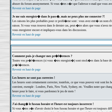
abuser du forum anonymement. Si vous �tes s�r que l'adresse e-mail que vous avez f
Revenir en haut de page
Je me suis enregistr� dans le pass�, mais ne peux plus me connecter ?!
Les raisons les plus probables pour ce probl�me sont : vous avez entr� un nom d'
raison. Si vous vous trouvez dans le dernier cas, peut-�tre alors que vous n'avez ri
vous enregistrer encore et impliquez-vous dans les discussions.
Revenir en haut de page
Comment puis-je changer mes pr�f�rences ?
Toutes vos pr�f�rences (si vous �tes enregistr�) sont stock�es dans la base de d
pr�f�rences.
Revenir en haut de page
Les heures ne sont pas correctes !
Les heures sont certainement correctes; toutefois, ce que vous pouvez voir sont les 
convient, exemple : Londres, Paris, New York, Sydney, etc. Veuillez noter que chang
heure pour le faire, si vous pardonnez le jeu de mots !
Revenir en haut de page
J'ai chang� le fuseau horaire et l'heure est toujours incorrecte !
Si vous �tes s�r d'avoir choisi le bon fuseau horaire et que l'heure est toujours 