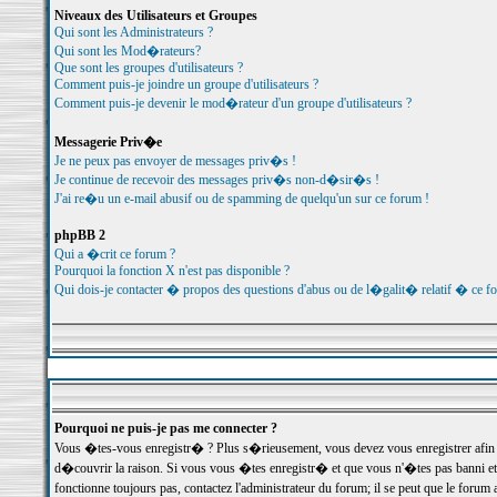
Niveaux des Utilisateurs et Groupes
Qui sont les Administrateurs ?
Qui sont les Mod�rateurs?
Que sont les groupes d'utilisateurs ?
Comment puis-je joindre un groupe d'utilisateurs ?
Comment puis-je devenir le mod�rateur d'un groupe d'utilisateurs ?
Messagerie Priv�e
Je ne peux pas envoyer de messages priv�s !
Je continue de recevoir des messages priv�s non-d�sir�s !
J'ai re�u un e-mail abusif ou de spamming de quelqu'un sur ce forum !
phpBB 2
Qui a �crit ce forum ?
Pourquoi la fonction X n'est pas disponible ?
Qui dois-je contacter � propos des questions d'abus ou de l�galit� relatif � ce f
Pourquoi ne puis-je pas me connecter ?
Vous �tes-vous enregistr� ? Plus s�rieusement, vous devez vous enregistrer afin d
d�couvrir la raison. Si vous vous �tes enregistr� et que vous n'�tes pas banni et
fonctionne toujours pas, contactez l'administrateur du forum; il se peut que le for