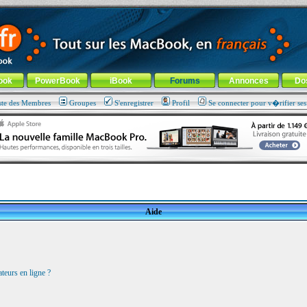
ade !
général
-
Aller au menu de la rubrique
ook
PowerBook
iBook
Forums
Annonces
Do
ste des Membres
Groupes
S'enregistrer
Profil
Se connecter pour v�rifier se
Aide
teurs en ligne ?