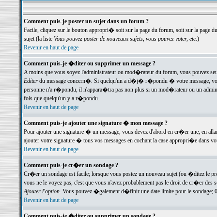
Comment puis-je poster un sujet dans un forum ?
Facile, cliquez sur le bouton appropri� soit sur la page du forum, soit sur la page d
sujet (la liste
Vous pouvez poster de nouveaux sujets, vous pouvez voter, etc.
)
Revenir en haut de page
Comment puis-je �diter ou supprimer un message ?
A moins que vous soyez l'administrateur ou mod�rateur du forum, vous pouvez seul
Editer
du message concern�. Si quelqu'un a d�j� r�pondu � votre message, vous trou
personne n'a r�pondu, il n'appara�tra pas non plus si un mod�rateur ou un administr
fois que quelqu'un y a r�pondu.
Revenir en haut de page
Comment puis-je ajouter une signature � mon message ?
Pour ajouter une signature � un message, vous devez d'abord en cr�er une, en alla
ajouter votre signature � tous vos messages en cochant la case appropri�e dans votr
Revenir en haut de page
Comment puis-je cr�er un sondage ?
Cr�er un sondage est facile; lorsque vous postez un nouveau sujet (ou �ditez le prem
vous ne le voyez pas, c'est que vous n'avez probablement pas le droit de cr�er des 
Ajouter l'option
. Vous pouvez �galement d�finir une date limite pour le sondage; 0 es
Revenir en haut de page
Comment puis-je �diter ou supprimer un sondage ?