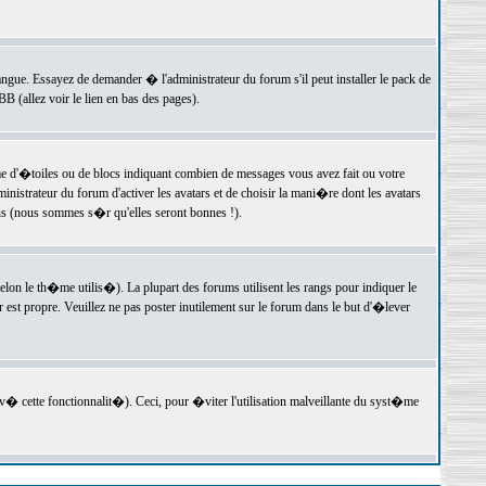
langue. Essayez de demander � l'administrateur du forum s'il peut installer le pack de
 (allez voir le lien en bas des pages).
e d'�toiles ou de blocs indiquant combien de messages vous avez fait ou votre
istrateur du forum d'activer les avatars et de choisir la mani�re dont les avatars
ons (nous sommes s�r qu'elles seront bonnes !).
elon le th�me utilis�). La plupart des forums utilisent les rangs pour indiquer le
est propre. Veuillez ne pas poster inutilement sur le forum dans le but d'�lever
v� cette fonctionnalit�). Ceci, pour �viter l'utilisation malveillante du syst�me