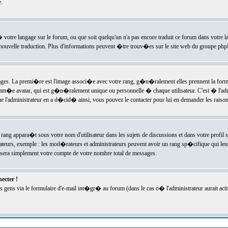
.
l� votre langage sur le forum, ou que soit quelqu'un n'a pas encore traduit ce forum dans votre 
e nouvelle traduction. Plus d'informations peuvent �tre trouv�es sur le site web du groupe phpBB
ssages. La premi�re est l'image associ�e avec votre rang, g�n�ralement elles prennent la form
omm�e avatar, qui est g�n�ralement unique ou personnelle � chaque utilisateur. C'est � l'admin
 que l'administrateur en a d�cid� ainsi, vous pouvez le contacter pour lui en demander les rais
rang appara�t sous votre nom d'utilisateur dans les sujets de discussions et dans votre profil s
teurs, exemple : les mod�rateurs et administrateurs peuvent avoir un rang sp�cifique qui leur 
sera simplement votre compte de votre nombre total de messages.
ecter !
gens via le formulaire d'e-mail int�gr� au forum (dans le cas o� l'administrateur aurait acti