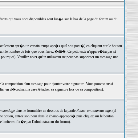
 droits qui vous sont disponibles sont list�s sur le bas de la page du forum ou du
ulement apr�s un certain temps apr�s qu'il soit post�) en cliquant sur le bouton
t le nombre de fois que vous l'avez �dit�. Ce petit texte n'appara�tra pas si
pourquoi). Veuillez noter qu'un utilisateur ne peut pas supprimer un message une
e la composition d'un message pour ajouter votre signature. Vous pouvez aussi
er en d�cochant la case Attacher sa signature lors de sa composition).
un sondage
dans le formulaire en dessous de la partie
Poster un nouveau sujet
(si
une option, entrez son nom dans le champ appropri� puis cliquez sur le bouton
 limite est fix�e par l'administrateur du forum).