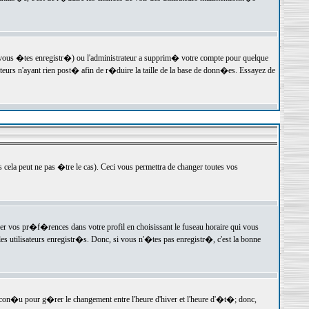
 vous �tes enregistr�) ou l'administrateur a supprim� votre compte pour quelque
teurs n'ayant rien post� afin de r�duire la taille de la base de donn�es. Essayez de
ela peut ne pas �tre le cas). Ceci vous permettra de changer toutes vos
ger vos pr�f�rences dans votre profil en choisissant le fuseau horaire qui vous
es utilisateurs enregistr�s. Donc, si vous n'�tes pas enregistr�, c'est la bonne
 con�u pour g�rer le changement entre l'heure d'hiver et l'heure d'�t�; donc,