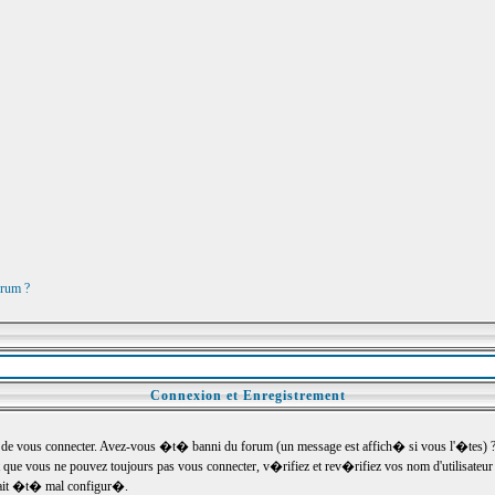
orum ?
Connexion et Enregistrement
e vous connecter. Avez-vous �t� banni du forum (un message est affich� si vous l'�tes) ? Si
 que vous ne pouvez toujours pas vous connecter, v�rifiez et rev�rifiez vos nom d'utilisateu
um ait �t� mal configur�.