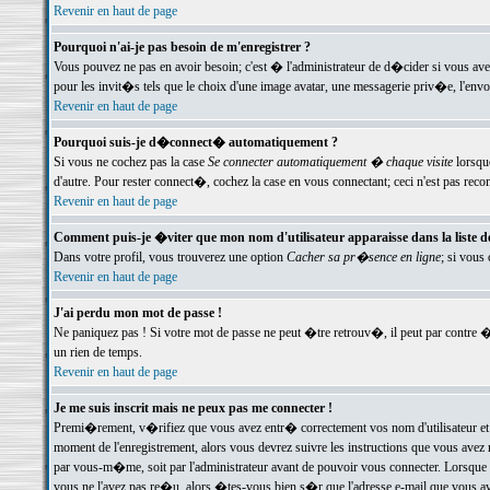
Revenir en haut de page
Pourquoi n'ai-je pas besoin de m'enregistrer ?
Vous pouvez ne pas en avoir besoin; c'est � l'administrateur de d�cider si vous av
pour les invit�s tels que le choix d'une image avatar, une messagerie priv�e, l'envo
Revenir en haut de page
Pourquoi suis-je d�connect� automatiquement ?
Si vous ne cochez pas la case
Se connecter automatiquement � chaque visite
lorsqu
d'autre. Pour rester connect�, cochez la case en vous connectant; ceci n'est pas r
Revenir en haut de page
Comment puis-je �viter que mon nom d'utilisateur apparaisse dans la liste des
Dans votre profil, vous trouverez une option
Cacher sa pr�sence en ligne
; si vous
Revenir en haut de page
J'ai perdu mon mot de passe !
Ne paniquez pas ! Si votre mot de passe ne peut �tre retrouv�, il peut par contre �t
un rien de temps.
Revenir en haut de page
Je me suis inscrit mais ne peux pas me connecter !
Premi�rement, v�rifiez que vous avez entr� correctement vos nom d'utilisateur et 
moment de l'enregistrement, alors vous devrez suivre les instructions que vous avez
par vous-m�me, soit par l'administrateur avant de pouvoir vous connecter. Lorsque v
vous ne l'avez pas re�u, alors �tes-vous bien s�r que l'adresse e-mail que vous avez 