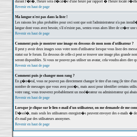
durant l'�t�, l'heure sera d�cal�e d'une heure par rapport � l'heure locale r�elle
Revenir en haut de page
Ma langue n'est pas dans la liste !
Les raisons les plus probables pour ceci sont que soit l'administrateur n'a pas instal
langue dont vous avez besoin; s'il n'existe pas, sentez-vous alors libre de cr�er un
Revenir en haut de page
Comment puis-je montrer une image en dessous de mon nom d'utilisateur ?
Il peut y avoir deux images sous votre nom d'utilisateur lorsque vous lisez des me
statut sur le forum. En dessous de celle-ci peut se trouver une image plus grande n
seront disponibles. Si vous ne pouvez pas utiliser un avatar, cela voudra alors dire
Revenir en haut de page
Comment puis-je changer mon rang ?
En g�n�ral, vous ne pouvez pas directement changer le titre d'un rang (le titre d'un 
nombre de messages que vous avez post�s, mais aussi pour identifier certains utilisa
votre rang; vous trouverez probablement un mod�rateur ou administrateur qui abais
Revenir en haut de page
Lorsque je clique sur le lien e-mail d'un utilisateur, on me demande de me conn
D�sol�, mais seuls les utilisateurs enregistr�s peuvent envoyer des e-mails � des 
d'e-mail par des utilisateurs anonymes.
Revenir en haut de page