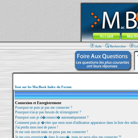
MacBook-fr.com : 100% Apple... 100% nom
Aller au contenu
-
Aller au menu 
Menu général
Accueil
MacB
Aide
Rechercher
Li
Tout sur les MacBook Index du Forum
Connexion et Enregistrement
Pourquoi ne puis-je pas me connecter ?
Pourquoi n'ai-je pas besoin de m'enregistrer ?
Pourquoi suis-je d�connect� automatiquement ?
Comment puis-je �viter que mon nom d'utilisateur apparaisse dans la liste des utilisa
J'ai perdu mon mot de passe !
Je me suis inscrit mais ne peux pas me connecter !
Je me suis enregistr� dans le pass�, mais ne peux plus me connecter ?!