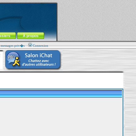
ssiers
À propos
s messages priv�s
Connexion