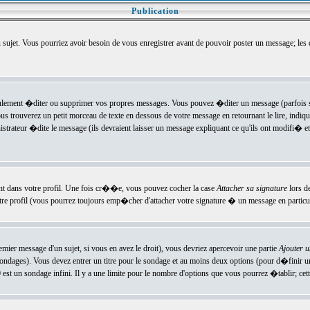
Publication
u sujet. Vous pourriez avoir besoin de vous enregistrer avant de pouvoir poster un message; les
ement �diter ou supprimer vos propres messages. Vous pouvez �diter un message (parfois se
verez un petit morceau de texte en dessous de votre message en retournant le lire, indiquan
ateur �dite le message (ils devraient laisser un message expliquant ce qu'ils ont modifi� et 
nt dans votre profil. Une fois cr��e, vous pouvez cocher la case
Attacher sa signature
lors d
e profil (vous pourrez toujours emp�cher d'attacher votre signature � un message en particuli
ier message d'un sujet, si vous en avez le droit), vous devriez apercevoir une partie
Ajouter 
sondages). Vous devez entrer un titre pour le sondage et au moins deux options (pour d�finir 
t un sondage infini. Il y a une limite pour le nombre d'options que vous pourrez �tablir; cette