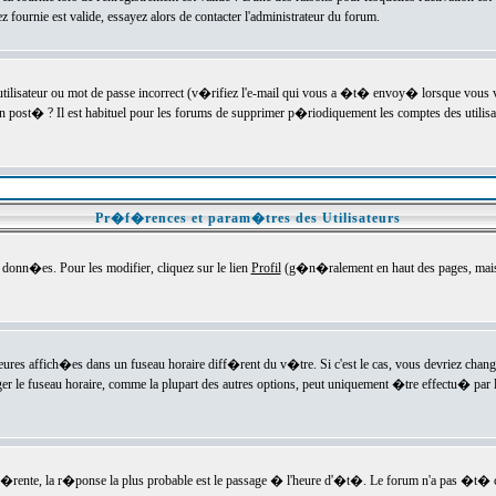
ournie est valide, essayez alors de contacter l'administrateur du forum.
utilisateur ou mot de passe incorrect (v�rifiez l'e-mail qui vous a �t� envoy� lorsque vous
en post� ? Il est habituel pour les forums de supprimer p�riodiquement les comptes des utilisa
Pr�f�rences et param�tres des Utilisateurs
onn�es. Pour les modifier, cliquez sur le lien
Profil
(g�n�ralement en haut des pages, mais c
heures affich�es dans un fuseau horaire diff�rent du v�tre. Si c'est le cas, vous devriez chan
er le fuseau horaire, comme la plupart des autres options, peut uniquement �tre effectu� par l
diff�rente, la r�ponse la plus probable est le passage � l'heure d'�t�. Le forum n'a pas �t�