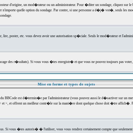
ur d'origine, un mod�rateur ou un administrateur. Pour �diter un sondage, cliquez sur le bou
r n'importe quelle option du sondage. Par contre, si une personne a d�j� vot�, seuls les mod
 sondage.
r, lire, poster, etc. vous devez avoir une autorisation sp�ciale. Seuls le mod�rateur et l'admin
trucage des r�sultats). Si vous vous �tes enregistr� et que vous ne pouvez toujours pas voter
Mise en forme et types de sujets
 du BBCode est d�termin�e par l'administrateur (vous pouvez aussi le d�sactiver sur un mess
< et >, et offrent un meilleur contr�le sur la mani�re dont quelque chose doit �tre affich�. Po
sus. Si vous �tes autoris� � l'utiliser, vous vous rendrez certainement compte que seulement 