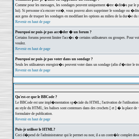
Comme pour les messages, les sondages peuvent uniquement �tre �dit�s par le poste
lui). Si personne n'a encore vot�, vous pouvez alors supprimer le sondage ou �dite
aux gens de truquer les sondages en modifiant les options au milieu de la dur�e du
Revenir en haut de page
Pourquoi ne puis-je pas acc�der � un forum ?
Certains forums peuvent limiter l'acc�s � certains utilisateurs ou groupes. Pour voi
voulez.
Revenir en haut de page
Pourquoi ne puis-je pas voter dans un sondage ?
Seuls les utilisateurs enregistr�s peuvent voter dans un sondage (afin d'�viter le 
Revenir en haut de page
Qu'est-ce que le BBCode ?
Le BBCode est une impl�mentation sp�ciale du HTML; l'activation de l'utilisation
au style du HTML; les balises sont contenues dans des crochets [ et ] � la place de 
formulaire de publication.
Revenir en haut de page
Puis-je utiliser le HTML?
Ceci d�pend de l'administrateur qui le permet ou non; il a un contr�le complet des