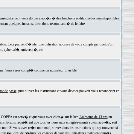
 l'enregistrement vous donnera acc�s � des fonctions additionnelles non-disponibles
lement quelques instants; il est donc recommand� de le faire.
e. Ceci permet d'�viter une utilisation abusive de votre compte par quelqu'un
e, cybercaf�, universit�, etc.
e. Vous serez compt� comme un utilisateur invisible.
ot de passe
, puis suivez les instructions et vous devriez pouvoir vous reconnecter en
rt COPPA est activ� et que vous avez cliqu� sur le lien
J'ai moins de 13 ans
au
tains forums requi�rent que tous les nouveaux enregistrements soient activ�s, soit
on. Si vous avez re�u un e-mail, suivez alors les instructions qui s'y trouvent; si
 utilis�e, c'est de r�duire les chances de voir des utilisateurs malintentionn�s