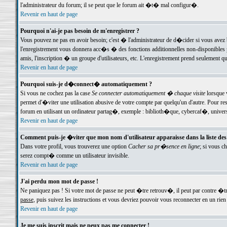
l'administrateur du forum; il se peut que le forum ait �t� mal configur�.
Revenir en haut de page
Pourquoi n'ai-je pas besoin de m'enregistrer ?
Vous pouvez ne pas en avoir besoin; c'est � l'administrateur de d�cider si vous avez 
l'enregistrement vous donnera acc�s � des fonctions additionnelles non-disponibles p
amis, l'inscription � un groupe d'utilisateurs, etc. L'enregistrement prend seulement q
Revenir en haut de page
Pourquoi suis-je d�connect� automatiquement ?
Si vous ne cochez pas la case
Se connecter automatiquement � chaque visite
lorsque 
permet d'�viter une utilisation abusive de votre compte par quelqu'un d'autre. Pour 
forum en utilisant un ordinateur partag�, exemple : biblioth�que, cybercaf�, univers
Revenir en haut de page
Comment puis-je �viter que mon nom d'utilisateur apparaisse dans la liste des u
Dans votre profil, vous trouverez une option
Cacher sa pr�sence en ligne
; si vous c
serez compt� comme un utilisateur invisible.
Revenir en haut de page
J'ai perdu mon mot de passe !
Ne paniquez pas ! Si votre mot de passe ne peut �tre retrouv�, il peut par contre �tre
passe
, puis suivez les instructions et vous devriez pouvoir vous reconnecter en un rien
Revenir en haut de page
Je me suis inscrit mais ne peux pas me connecter !