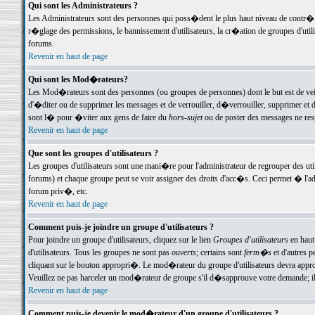
Qui sont les Administrateurs ?
Les Administrateurs sont des personnes qui poss�dent le plus haut niveau de contr�le 
r�glage des permissions, le bannissement d'utilisateurs, la cr�ation de groupes d'uti
forums.
Revenir en haut de page
Qui sont les Mod�rateurs?
Les Mod�rateurs sont des personnes (ou groupes de personnes) dont le but est de veil
d'�diter ou de supprimer les messages et de verrouiller, d�verrouiller, supprimer 
sont l� pour �viter aux gens de faire du
hors-sujet
ou de poster des messages ne res
Revenir en haut de page
Que sont les groupes d'utilisateurs ?
Les groupes d'utilisateurs sont une mani�re pour l'administrateur de regrouper des util
forums) et chaque groupe peut se voir assigner des droits d'acc�s. Ceci permet � 
forum priv�, etc.
Revenir en haut de page
Comment puis-je joindre un groupe d'utilisateurs ?
Pour joindre un groupe d'utilisateurs, cliquez sur le lien
Groupes d'utilisateurs
en haut
d'utilisateurs. Tous les groupes ne sont pas
ouverts
; certains sont
ferm�s
et d'autres p
cliquant sur le bouton appropri�. Le mod�rateur du groupe d'utilisateurs devra appro
Veuillez ne pas harceler un mod�rateur de groupe s'il d�sapprouve votre demande; il 
Revenir en haut de page
Comment puis-je devenir le mod�rateur d'un groupe d'utilisateurs ?