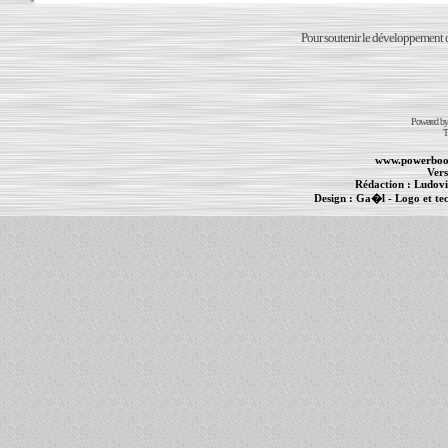
Pour soutenir le développement du
Powered b
T
www.powerboo
Vers
Rédaction :
Ludovi
Design :
Ga�l
- Logo et te
Informations :
PowerBook
-
MacBook Pro
-
i