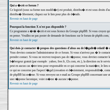
Qui a �crit ce forum ?
Ce logiciel (sous sa forme non modifi�e) est produit, distribu� et est sous droits d'a
distribu� librement; cliquez sur le lien pour plus de d�tails.
Revenir en haut de page
Pourquoi la fonction X n'est pas disponible ?
Ce programme a �t� �crit et est sous licence du Groupe phpBB. Si vous croyez qu'un
en pense. Veuillez ne pas poster de demande de fonctions sur le forum de phpbb.com; 
Revenir en haut de page
Qui dois-je contacter � propos des questions d'abus ou de l�galit� relatif � 
Vous devriez contacter l'administrateur de ce forum. Si vous n'arrivez pas � le conta
prendre contact. Si vous ne recevez toujours pas de r�ponse, vous devriez contacter 
h�bergeur gratuit (par exemple : yahoo, free.fr, f2s.com, etc.), la direction ou le se
peut en aucun cas �tre tenu pour responsable en ce qui concerne la mani�re, le lieu ou 
ce qui ne concerne pas l'aspect l�gal (cessation et d�sistement, responsabilit�, comm
de phpBB lui-m�me. Si vous envoyez un e-mail au Groupe phpBB concernant une utili
une r�ponse laconique, voire m�me � aucune r�ponse.
Revenir en haut de page