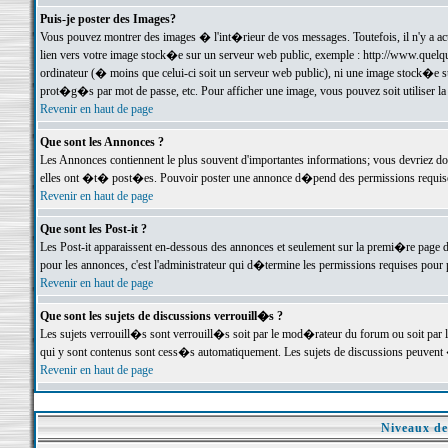
Puis-je poster des Images?
Vous pouvez montrer des images � l'int�rieur de vos messages. Toutefois, il n'y a 
lien vers votre image stock�e sur un serveur web public, exemple : http://www.quelq
ordinateur (� moins que celui-ci soit un serveur web public), ni une image stock�e su
prot�g�s par mot de passe, etc. Pour afficher une image, vous pouvez soit utiliser 
Revenir en haut de page
Que sont les Annonces ?
Les Annonces contiennent le plus souvent d'importantes informations; vous devriez d
elles ont �t� post�es. Pouvoir poster une annonce d�pend des permissions requises;
Revenir en haut de page
Que sont les Post-it ?
Les Post-it apparaissent en-dessous des annonces et seulement sur la premi�re page 
pour les annonces, c'est l'administrateur qui d�termine les permissions requises pour 
Revenir en haut de page
Que sont les sujets de discussions verrouill�s ?
Les sujets verrouill�s sont verrouill�s soit par le mod�rateur du forum ou soit par 
qui y sont contenus sont cess�s automatiquement. Les sujets de discussions peuvent 
Revenir en haut de page
Niveaux de