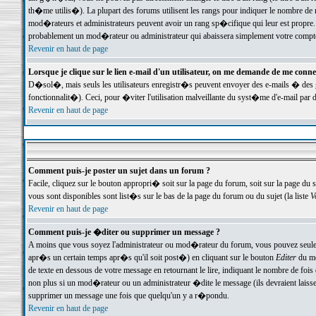
th�me utilis�). La plupart des forums utilisent les rangs pour indiquer le nombre de m
mod�rateurs et administrateurs peuvent avoir un rang sp�cifique qui leur est propre. 
probablement un mod�rateur ou administrateur qui abaissera simplement votre compte
Revenir en haut de page
Lorsque je clique sur le lien e-mail d'un utilisateur, on me demande de me conne
D�sol�, mais seuls les utilisateurs enregistr�s peuvent envoyer des e-mails � des ge
fonctionnalit�). Ceci, pour �viter l'utilisation malveillante du syst�me d'e-mail par 
Revenir en haut de page
Comment puis-je poster un sujet dans un forum ?
Facile, cliquez sur le bouton appropri� soit sur la page du forum, soit sur la page du 
vous sont disponibles sont list�s sur le bas de la page du forum ou du sujet (la liste
V
Revenir en haut de page
Comment puis-je �diter ou supprimer un message ?
A moins que vous soyez l'administrateur ou mod�rateur du forum, vous pouvez seul
apr�s un certain temps apr�s qu'il soit post�) en cliquant sur le bouton
Editer
du me
de texte en dessous de votre message en retournant le lire, indiquant le nombre de fo
non plus si un mod�rateur ou un administrateur �dite le message (ils devraient laisser
supprimer un message une fois que quelqu'un y a r�pondu.
Revenir en haut de page