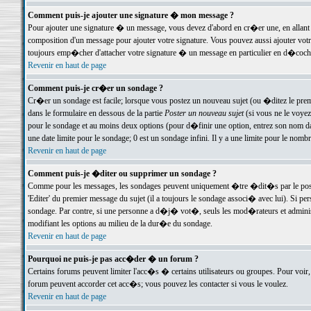
Comment puis-je ajouter une signature � mon message ?
Pour ajouter une signature � un message, vous devez d'abord en cr�er une, en allant
composition d'un message pour ajouter votre signature. Vous pouvez aussi ajouter vot
toujours emp�cher d'attacher votre signature � un message en particulier en d�cochan
Revenir en haut de page
Comment puis-je cr�er un sondage ?
Cr�er un sondage est facile; lorsque vous postez un nouveau sujet (ou �ditez le premie
dans le formulaire en dessous de la partie
Poster un nouveau sujet
(si vous ne le voyez
pour le sondage et au moins deux options (pour d�finir une option, entrez son nom d
une date limite pour le sondage; 0 est un sondage infini. Il y a une limite pour le nomb
Revenir en haut de page
Comment puis-je �diter ou supprimer un sondage ?
Comme pour les messages, les sondages peuvent uniquement �tre �dit�s par le poste
'Editer' du premier message du sujet (il a toujours le sondage associ� avec lui). Si 
sondage. Par contre, si une personne a d�j� vot�, seuls les mod�rateurs et administ
modifiant les options au milieu de la dur�e du sondage.
Revenir en haut de page
Pourquoi ne puis-je pas acc�der � un forum ?
Certains forums peuvent limiter l'acc�s � certains utilisateurs ou groupes. Pour voir, 
forum peuvent accorder cet acc�s; vous pouvez les contacter si vous le voulez.
Revenir en haut de page