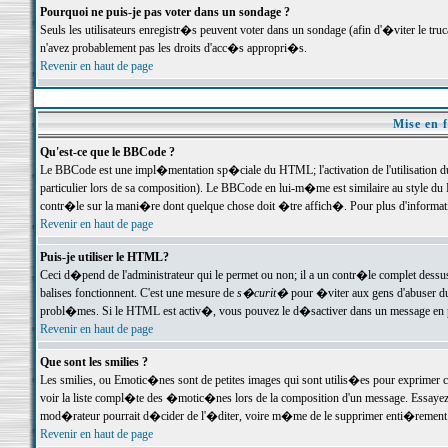
Pourquoi ne puis-je pas voter dans un sondage ?
Seuls les utilisateurs enregistr�s peuvent voter dans un sondage (afin d'�viter le tr
n'avez probablement pas les droits d'acc�s appropri�s.
Revenir en haut de page
Mise en f
Qu'est-ce que le BBCode ?
Le BBCode est une impl�mentation sp�ciale du HTML; l'activation de l'utilisation 
particulier lors de sa composition). Le BBCode en lui-m�me est similaire au style du H
contr�le sur la mani�re dont quelque chose doit �tre affich�. Pour plus d'information
Revenir en haut de page
Puis-je utiliser le HTML?
Ceci d�pend de l'administrateur qui le permet ou non; il a un contr�le complet dessu
balises fonctionnent. C'est une mesure de
s�curit�
pour �viter aux gens d'abuser du 
probl�mes. Si le HTML est activ�, vous pouvez le d�sactiver dans un message en par
Revenir en haut de page
Que sont les smilies ?
Les smilies, ou Emotic�nes sont de petites images qui sont utilis�es pour exprimer certa
voir la liste compl�te des �motic�nes lors de la composition d'un message. Essayez de 
mod�rateur pourrait d�cider de l'�diter, voire m�me de le supprimer enti�rement
Revenir en haut de page