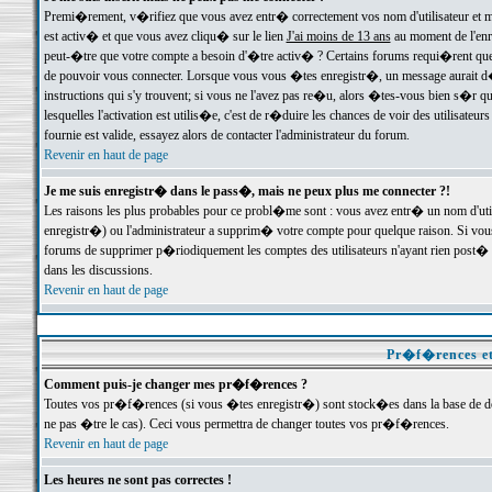
Premi�rement, v�rifiez que vous avez entr� correctement vos nom d'utilisateur et mo
est activ� et que vous avez cliqu� sur le lien
J'ai moins de 13 ans
au moment de l'enre
peut-�tre que votre compte a besoin d'�tre activ� ? Certains forums requi�rent que 
de pouvoir vous connecter. Lorsque vous vous �tes enregistr�, un message aurait d� v
instructions qui s'y trouvent; si vous ne l'avez pas re�u, alors �tes-vous bien s�r que
lesquelles l'activation est utilis�e, c'est de r�duire les chances de voir des utilis
fournie est valide, essayez alors de contacter l'administrateur du forum.
Revenir en haut de page
Je me suis enregistr� dans le pass�, mais ne peux plus me connecter ?!
Les raisons les plus probables pour ce probl�me sont : vous avez entr� un nom d'ut
enregistr�) ou l'administrateur a supprim� votre compte pour quelque raison. Si vous 
forums de supprimer p�riodiquement les comptes des utilisateurs n'ayant rien post� a
dans les discussions.
Revenir en haut de page
Pr�f�rences et
Comment puis-je changer mes pr�f�rences ?
Toutes vos pr�f�rences (si vous �tes enregistr�) sont stock�es dans la base de don
ne pas �tre le cas). Ceci vous permettra de changer toutes vos pr�f�rences.
Revenir en haut de page
Les heures ne sont pas correctes !