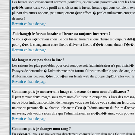
Les heures sont certainement correctes; toutefois, ce que vous pouvez voir sont les he
pr�f�rences dans votre profil en choisissant le fuseau horaire qui vous convient, exe
plupart des autres options, peut uniquement �tre effectu� par les utilisateurs enregis
de mots !
Revenir en haut de page
J'ai chang� le fuseau horaire et l'heure est toujours incorrecte !
Si vous �tes s�r d'avoir choisi le bon fuseau horaire et que l'heure est toujours d
pour g�rer le changement entre l'heure d'hiver et l'heure d'�t�; donc, durant l'�t�,
Revenir en haut de page
Ma langue n'est pas dans la liste !
Les raisons les plus probables pour ceci sont que soit l'administrateur n'a pas install�
Essayez de demander � l'administrateur du forum s'il peut installer le pack de langue d
d'informations peuvent �tre trouv�es sur le site web du groupe phpBB (allez voir le l
Revenir en haut de page
Comment puis-je montrer une image en dessous de mon nom d'utilisateur ?
Il peut y avoir deux images sous votre nom d'utilisateur lorsque vous lisez des mess
ou de blocs indiquant combien de messages vous avez fait ou votre statut sur le for
unique ou personnelle � chaque utilisateur. C'est � l'administrateur du forum d'activer
un avatar, cela voudra alors dire que l'administrateur en a d�cid� ainsi, vous pouvez
Revenir en haut de page
Comment puis-je changer mon rang ?
En g�n�ral, vous ne pouvez pas directement changer le titre d'un rang (le titre d'un ra