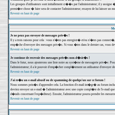
Les groupes d'utilisateurs sont initiallement cr��s par l'administrateur; il y assign
premi�re chose � faire sera de contacter l'administrateur; essayez de lui laisser un 
Revenir en haut de page
Me
Je ne peux pas envoyer de messages priv�s !
Il y a trois raisons pour cela : vous n'�tes pas enregistr� et/ou n'�tes pas connect�
emp�che d'envoyer des messages priv�s. Si vous �tes dans le dernier cas, vous devr
Revenir en haut de page
Je continue de recevoir des messages priv�s non-d�sir�s !
Dans le futur, nous ajouterons une liste noire au syst�me de messagerie priv�e. P
l'administrateur; il a le pouvoir d'emp�cher compl�tement un utilisateur d'envoyer 
Revenir en haut de page
J'ai re�u un e-mail abusif ou de spamming de quelqu'un sur ce forum !
Nous sommes pein�s d'apprendre cela. La fonction d'e-mail int�gr� au forum inclut d
devriez envoyer un e-mail � l'administrateur avec une copie compl�te de l'e-mail que v
d�tails concernant l'exp�diteur). Ensuite, l'administrateur pourra prendre les mesure
Revenir en haut de page