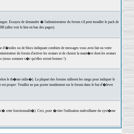
langue. Essayez de demander � l'administrateur du forum s'il peut installer le pack de
 (allez voir le lien en bas des pages).
e d'�toiles ou de blocs indiquant combien de messages vous avez fait ou votre
istrateur du forum d'activer les avatars et de choisir la mani�re dont les avatars
ons (nous sommes s�r qu'elles seront bonnes !).
elon le th�me utilis�). La plupart des forums utilisent les rangs pour indiquer le
est propre. Veuillez ne pas poster inutilement sur le forum dans le but d'�lever
v� cette fonctionnalit�). Ceci, pour �viter l'utilisation malveillante du syst�me