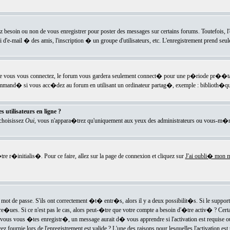
ez besoin ou non de vous enregistrer pour poster des messages sur certains forums. Toutefois,
i d'e-mail � des amis, l'inscription � un groupe d'utilisateurs, etc. L'enregistrement prend seu
e vous vous connectez, le forum vous gardera seulement connect� pour une p�riode pr��tabli
ecommand� si vous acc�dez au forum en utilisant un ordinateur partag�, exemple : biblioth�qu
 utilisateurs en ligne ?
 choisissez
Oui
, vous n'appara�trez qu'uniquement aux yeux des administrateurs ou vous-m�m
re r�initialis�. Pour ce faire, allez sur la page de connexion et cliquez sur
J'ai oubli� mon m
mot de passe. S'ils ont correctement �t� entr�s, alors il y a deux possibilit�s. Si le suppo
 re�ues. Si ce n'est pas le cas, alors peut-�tre que votre compte a besoin d'�tre activ� ? Cer
ous vous �tes enregistr�, un message aurait d� vous apprendre si l'activation est requise ou n
fournie lors de l'enregistrement est valide ? L'une des raisons pour lesquelles l'activation est