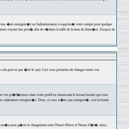
 vous �tes enregistr�) ou l'administrateur a supprim� votre compte pour quelque
teurs n'ayant rien post� afin de r�duire la taille de la base de donn�es. Essayez de
ela peut ne pas �tre le cas). Ceci vous permettra de changer toutes vos
ger vos pr�f�rences dans votre profil en choisissant le fuseau horaire qui vous
es utilisateurs enregistr�s. Donc, si vous n'�tes pas enregistr�, c'est la bonne
 con�u pour g�rer le changement entre l'heure d'hiver et l'heure d'�t�; donc,