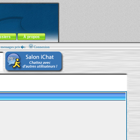
ssiers
À propos
s messages priv�s
Connexion