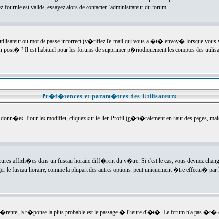
ournie est valide, essayez alors de contacter l'administrateur du forum.
utilisateur ou mot de passe incorrect (v�rifiez l'e-mail qui vous a �t� envoy� lorsque vous
en post� ? Il est habituel pour les forums de supprimer p�riodiquement les comptes des utilisa
Pr�f�rences et param�tres des Utilisateurs
onn�es. Pour les modifier, cliquez sur le lien
Profil
(g�n�ralement en haut des pages, mais c
heures affich�es dans un fuseau horaire diff�rent du v�tre. Si c'est le cas, vous devriez chan
er le fuseau horaire, comme la plupart des autres options, peut uniquement �tre effectu� par l
diff�rente, la r�ponse la plus probable est le passage � l'heure d'�t�. Le forum n'a pas �t�