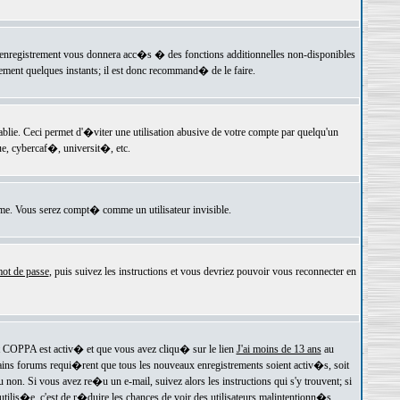
 l'enregistrement vous donnera acc�s � des fonctions additionnelles non-disponibles
lement quelques instants; il est donc recommand� de le faire.
e. Ceci permet d'�viter une utilisation abusive de votre compte par quelqu'un
e, cybercaf�, universit�, etc.
e. Vous serez compt� comme un utilisateur invisible.
ot de passe
, puis suivez les instructions et vous devriez pouvoir vous reconnecter en
rt COPPA est activ� et que vous avez cliqu� sur le lien
J'ai moins de 13 ans
au
tains forums requi�rent que tous les nouveaux enregistrements soient activ�s, soit
on. Si vous avez re�u un e-mail, suivez alors les instructions qui s'y trouvent; si
 utilis�e, c'est de r�duire les chances de voir des utilisateurs malintentionn�s