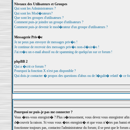
Niveaux des Utilisateurs et Groupes
Qui sont les Administrateurs ?
Qui sont les Mod�rateurs?
Que sont les groupes d'utilisateurs ?
Comment puis-je joindre un groupe d'utilisateurs ?
Comment puis-je devenir le mod�rateur d'un groupe d'utilisateurs ?
Messagerie Priv�e
Je ne peux pas envoyer de messages priv�s !
Je continue de recevoir des messages priv�s non-d�sir�s !
J'ai re�u un e-mail abusif ou de spamming de quelqu'un sur ce forum !
phpBB 2
Qui a �crit ce forum ?
Pourquoi la fonction X n'est pas disponible ?
Qui dois-je contacter � propos des questions d'abus ou de l�galit� relatif � ce f
Pourquoi ne puis-je pas me connecter ?
Vous �tes-vous enregistr� ? Plus s�rieusement, vous devez vous enregistrer afin d
d�couvrir la raison. Si vous vous �tes enregistr� et que vous n'�tes pas banni et
fonctionne toujours pas, contactez l'administrateur du forum; il se peut que le for