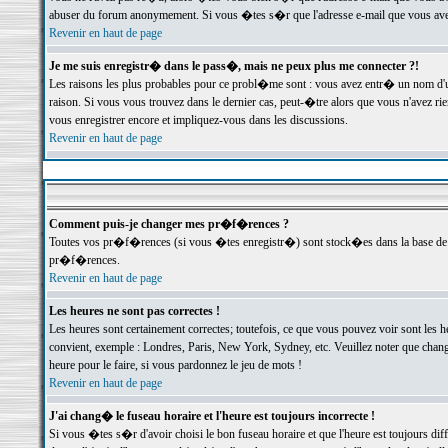
abuser du forum anonymement. Si vous �tes s�r que l'adresse e-mail que vous avez f
Revenir en haut de page
Je me suis enregistr� dans le pass�, mais ne peux plus me connecter ?!
Les raisons les plus probables pour ce probl�me sont : vous avez entr� un nom d'
raison. Si vous vous trouvez dans le dernier cas, peut-�tre alors que vous n'avez ri
vous enregistrer encore et impliquez-vous dans les discussions.
Revenir en haut de page
Comment puis-je changer mes pr�f�rences ?
Toutes vos pr�f�rences (si vous �tes enregistr�) sont stock�es dans la base de d
pr�f�rences.
Revenir en haut de page
Les heures ne sont pas correctes !
Les heures sont certainement correctes; toutefois, ce que vous pouvez voir sont les 
convient, exemple : Londres, Paris, New York, Sydney, etc. Veuillez noter que chang
heure pour le faire, si vous pardonnez le jeu de mots !
Revenir en haut de page
J'ai chang� le fuseau horaire et l'heure est toujours incorrecte !
Si vous �tes s�r d'avoir choisi le bon fuseau horaire et que l'heure est toujours 