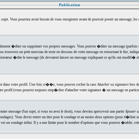
Publication
u sujet. Vous pourriez avoir besoin de vous enregistrer avant de pouvoir poster un message; les
ement �diter ou supprimer vos propres messages. Vous pouvez �diter un message (parfois se
verez un petit morceau de texte en dessous de votre message en retournant le lire, indiquan
ateur �dite le message (ils devraient laisser un message expliquant ce qu'ils ont modifi� et 
nt dans votre profil. Une fois cr��e, vous pouvez cocher la case
Attacher sa signature
lors d
e profil (vous pourrez toujours emp�cher d'attacher votre signature � un message en particuli
ier message d'un sujet, si vous en avez le droit), vous devriez apercevoir une partie
Ajouter 
sondages). Vous devez entrer un titre pour le sondage et au moins deux options (pour d�finir 
t un sondage infini. Il y a une limite pour le nombre d'options que vous pourrez �tablir; cette