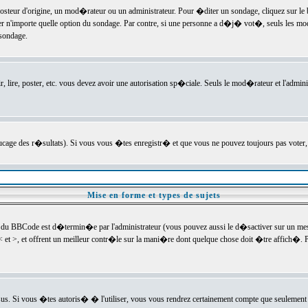
ur d'origine, un mod�rateur ou un administrateur. Pour �diter un sondage, cliquez sur le bou
r n'importe quelle option du sondage. Par contre, si une personne a d�j� vot�, seuls les mod
 sondage.
r, lire, poster, etc. vous devez avoir une autorisation sp�ciale. Seuls le mod�rateur et l'admin
trucage des r�sultats). Si vous vous �tes enregistr� et que vous ne pouvez toujours pas voter
Mise en forme et types de sujets
 du BBCode est d�termin�e par l'administrateur (vous pouvez aussi le d�sactiver sur un mess
< et >, et offrent un meilleur contr�le sur la mani�re dont quelque chose doit �tre affich�. Po
sus. Si vous �tes autoris� � l'utiliser, vous vous rendrez certainement compte que seulement 