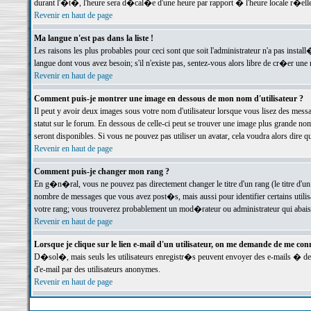
durant l'�t�, l'heure sera d�cal�e d'une heure par rapport � l'heure locale r�elle
Revenir en haut de page
Ma langue n'est pas dans la liste !
Les raisons les plus probables pour ceci sont que soit l'administrateur n'a pas instal
langue dont vous avez besoin; s'il n'existe pas, sentez-vous alors libre de cr�er un
Revenir en haut de page
Comment puis-je montrer une image en dessous de mon nom d'utilisateur ?
Il peut y avoir deux images sous votre nom d'utilisateur lorsque vous lisez des me
statut sur le forum. En dessous de celle-ci peut se trouver une image plus grande n
seront disponibles. Si vous ne pouvez pas utiliser un avatar, cela voudra alors dire
Revenir en haut de page
Comment puis-je changer mon rang ?
En g�n�ral, vous ne pouvez pas directement changer le titre d'un rang (le titre d'un 
nombre de messages que vous avez post�s, mais aussi pour identifier certains utilisa
votre rang; vous trouverez probablement un mod�rateur ou administrateur qui abais
Revenir en haut de page
Lorsque je clique sur le lien e-mail d'un utilisateur, on me demande de me conn
D�sol�, mais seuls les utilisateurs enregistr�s peuvent envoyer des e-mails � des 
d'e-mail par des utilisateurs anonymes.
Revenir en haut de page