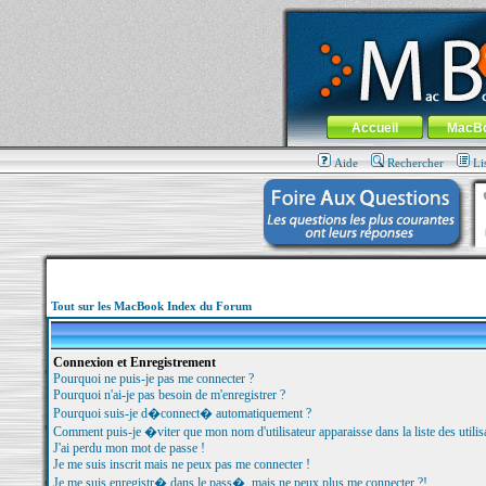
MacBook-fr.com : 100% Apple... 100% nom
Aller au contenu
-
Aller au menu 
Menu général
Accueil
MacB
Aide
Rechercher
Li
Tout sur les MacBook Index du Forum
Connexion et Enregistrement
Pourquoi ne puis-je pas me connecter ?
Pourquoi n'ai-je pas besoin de m'enregistrer ?
Pourquoi suis-je d�connect� automatiquement ?
Comment puis-je �viter que mon nom d'utilisateur apparaisse dans la liste des utilisa
J'ai perdu mon mot de passe !
Je me suis inscrit mais ne peux pas me connecter !
Je me suis enregistr� dans le pass�, mais ne peux plus me connecter ?!