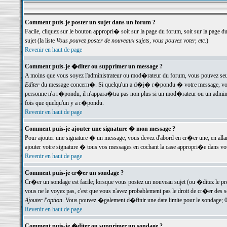
Comment puis-je poster un sujet dans un forum ?
Facile, cliquez sur le bouton appropri� soit sur la page du forum, soit sur la page d
sujet (la liste
Vous pouvez poster de nouveaux sujets, vous pouvez voter, etc.
)
Revenir en haut de page
Comment puis-je �diter ou supprimer un message ?
A moins que vous soyez l'administrateur ou mod�rateur du forum, vous pouvez seul
Editer
du message concern�. Si quelqu'un a d�j� r�pondu � votre message, vous trou
personne n'a r�pondu, il n'appara�tra pas non plus si un mod�rateur ou un administr
fois que quelqu'un y a r�pondu.
Revenir en haut de page
Comment puis-je ajouter une signature � mon message ?
Pour ajouter une signature � un message, vous devez d'abord en cr�er une, en alla
ajouter votre signature � tous vos messages en cochant la case appropri�e dans votr
Revenir en haut de page
Comment puis-je cr�er un sondage ?
Cr�er un sondage est facile; lorsque vous postez un nouveau sujet (ou �ditez le prem
vous ne le voyez pas, c'est que vous n'avez probablement pas le droit de cr�er des 
Ajouter l'option
. Vous pouvez �galement d�finir une date limite pour le sondage; 0 es
Revenir en haut de page
Comment puis-je �diter ou supprimer un sondage ?