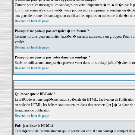
Comme pour les messages, les sondages peuvent uniquement �tre �dit�s par le poste
lui). Si personne n'a encore vot�, vous pouvez alors supprimer le sondage ou �dite
aux gens de truquer les sondages en modifiant les options au milieu de la dur�e du
Revenir en haut de page
Pourquoi ne puis-je pas acc�der � un forum ?
Certains forums peuvent limiter l'acc�s � certains utilisateurs ou groupes. Pour voi
voulez.
Revenir en haut de page
Pourquoi ne puis-je pas voter dans un sondage ?
Seuls les utilisateurs enregistr�s peuvent voter dans un sondage (afin d'�viter le 
Revenir en haut de page
Qu'est-ce que le BBCode ?
Le BBCode est une impl�mentation sp�ciale du HTML; l'activation de l'utilisation
au style du HTML; les balises sont contenues dans des crochets [ et ] � la place de 
formulaire de publication.
Revenir en haut de page
Puis-je utiliser le HTML?
Ceci d�pend de l'administrateur qui le permet ou non; il a un contr�le complet des