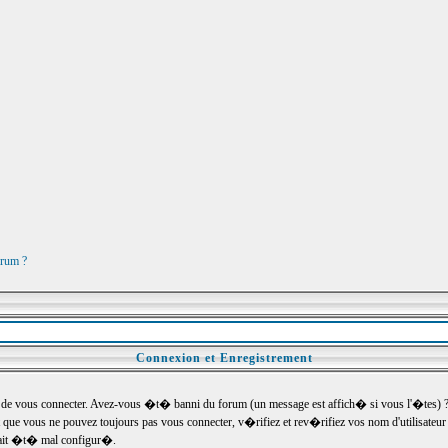
orum ?
Connexion et Enregistrement
e vous connecter. Avez-vous �t� banni du forum (un message est affich� si vous l'�tes) ? Si
 que vous ne pouvez toujours pas vous connecter, v�rifiez et rev�rifiez vos nom d'utilisateu
um ait �t� mal configur�.