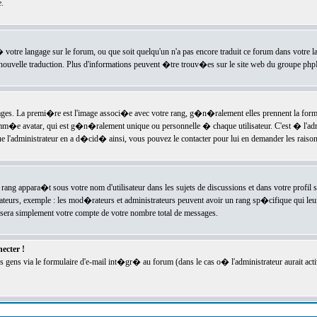
.
l� votre langage sur le forum, ou que soit quelqu'un n'a pas encore traduit ce forum dans votre 
e nouvelle traduction. Plus d'informations peuvent �tre trouv�es sur le site web du groupe phpBB
ssages. La premi�re est l'image associ�e avec votre rang, g�n�ralement elles prennent la form
omm�e avatar, qui est g�n�ralement unique ou personnelle � chaque utilisateur. C'est � l'admin
 que l'administrateur en a d�cid� ainsi, vous pouvez le contacter pour lui en demander les rais
rang appara�t sous votre nom d'utilisateur dans les sujets de discussions et dans votre profil s
teurs, exemple : les mod�rateurs et administrateurs peuvent avoir un rang sp�cifique qui leur 
sera simplement votre compte de votre nombre total de messages.
ecter !
gens via le formulaire d'e-mail int�gr� au forum (dans le cas o� l'administrateur aurait acti