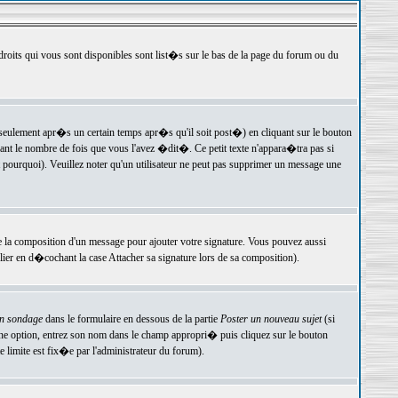
 droits qui vous sont disponibles sont list�s sur le bas de la page du forum ou du
ulement apr�s un certain temps apr�s qu'il soit post�) en cliquant sur le bouton
t le nombre de fois que vous l'avez �dit�. Ce petit texte n'appara�tra pas si
pourquoi). Veuillez noter qu'un utilisateur ne peut pas supprimer un message une
e la composition d'un message pour ajouter votre signature. Vous pouvez aussi
er en d�cochant la case Attacher sa signature lors de sa composition).
un sondage
dans le formulaire en dessous de la partie
Poster un nouveau sujet
(si
une option, entrez son nom dans le champ appropri� puis cliquez sur le bouton
 limite est fix�e par l'administrateur du forum).