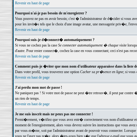
Revenir en haut de page
Pourquoi n'ai-je pas besoin de m'enregistrer ?
Vous pouvez ne pas en avoir besoin; c'est � l'administrateur de d�cider si vous av
pour les invit�s tels que le choix d'une image avatar, une messagerie priv�e, l'envo
Revenir en haut de page
Pourquoi suis-je d�connect� automatiquement ?
Si vous ne cochez pas la case
Se connecter automatiquement � chaque visite
lorsqu
d'autre. Pour rester connect�, cochez la case en vous connectant; ceci n'est pas r
Revenir en haut de page
Comment puis-je �viter que mon nom d'utilisateur apparaisse dans la liste des
Dans votre profil, vous trouverez une option
Cacher sa pr�sence en ligne
; si vous
Revenir en haut de page
J'ai perdu mon mot de passe !
Ne paniquez pas ! Si votre mot de passe ne peut �tre retrouv�, il peut par contre �t
un rien de temps.
Revenir en haut de page
Je me suis inscrit mais ne peux pas me connecter !
Premi�rement, v�rifiez que vous avez entr� correctement vos nom d'utilisateur et 
moment de l'enregistrement, alors vous devrez suivre les instructions que vous avez
par vous-m�me, soit par l'administrateur avant de pouvoir vous connecter. Lorsque v
vous ne l'avez pas re�u, alors �tes-vous bien s�r que l'adresse e-mail que vous avez 