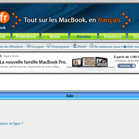
ade !
général
-
Aller au menu de la rubrique
ook
PowerBook
iBook
Forums
Annonces
Do
ste des Membres
Groupes
S'enregistrer
Profil
Se connecter pour v�rifier se
Aide
teurs en ligne ?