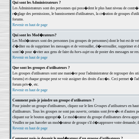
Qui sont les Administrateurs ?
Les Administrateurs sont des personnes qui poss�dent le plus haut niveau de contr�le 
r�glage des permissions, le bannissement d'utilisateurs, la cr�ation de groupes d'uti
forums.
Revenir en haut de page
Qui sont les Mod�rateurs?
Les Mod�rateurs sont des personnes (ou groupes de personnes) dont le but est de veil
d'�diter ou de supprimer les messages et de verrouiller, d�verrouiller, supprimer 
sont l� pour �viter aux gens de faire du
hors-sujet
ou de poster des messages ne res
Revenir en haut de page
Que sont les groupes d'utilisateurs ?
Les groupes d'utilisateurs sont une mani�re pour l'administrateur de regrouper des util
forums) et chaque groupe peut se voir assigner des droits d'acc�s. Ceci permet � 
forum priv�, etc.
Revenir en haut de page
Comment puis-je joindre un groupe d'utilisateurs ?
Pour joindre un groupe d'utilisateurs, cliquez sur le lien
Groupes d'utilisateurs
en haut
d'utilisateurs. Tous les groupes ne sont pas
ouverts
; certains sont
ferm�s
et d'autres p
cliquant sur le bouton appropri�. Le mod�rateur du groupe d'utilisateurs devra appro
Veuillez ne pas harceler un mod�rateur de groupe s'il d�sapprouve votre demande; il 
Revenir en haut de page
Comment puis-je devenir le mod�rateur d'un groupe d'utilisateurs ?