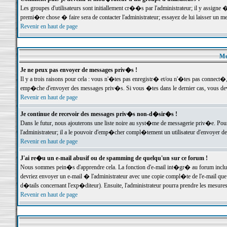
Les groupes d'utilisateurs sont initiallement cr��s par l'administrateur; il y assign
premi�re chose � faire sera de contacter l'administrateur; essayez de lui laisser un 
Revenir en haut de page
Me
Je ne peux pas envoyer de messages priv�s !
Il y a trois raisons pour cela : vous n'�tes pas enregistr� et/ou n'�tes pas connect�
emp�che d'envoyer des messages priv�s. Si vous �tes dans le dernier cas, vous devr
Revenir en haut de page
Je continue de recevoir des messages priv�s non-d�sir�s !
Dans le futur, nous ajouterons une liste noire au syst�me de messagerie priv�e. P
l'administrateur; il a le pouvoir d'emp�cher compl�tement un utilisateur d'envoyer 
Revenir en haut de page
J'ai re�u un e-mail abusif ou de spamming de quelqu'un sur ce forum !
Nous sommes pein�s d'apprendre cela. La fonction d'e-mail int�gr� au forum inclut d
devriez envoyer un e-mail � l'administrateur avec une copie compl�te de l'e-mail que v
d�tails concernant l'exp�diteur). Ensuite, l'administrateur pourra prendre les mesure
Revenir en haut de page