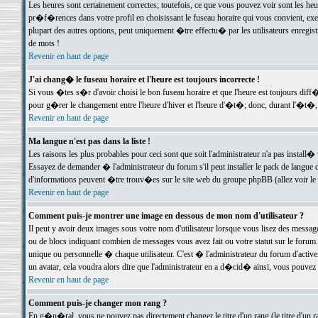
Les heures sont certainement correctes; toutefois, ce que vous pouvez voir sont les he
pr�f�rences dans votre profil en choisissant le fuseau horaire qui vous convient, exe
plupart des autres options, peut uniquement �tre effectu� par les utilisateurs enregis
de mots !
Revenir en haut de page
J'ai chang� le fuseau horaire et l'heure est toujours incorrecte !
Si vous �tes s�r d'avoir choisi le bon fuseau horaire et que l'heure est toujours d
pour g�rer le changement entre l'heure d'hiver et l'heure d'�t�; donc, durant l'�t�,
Revenir en haut de page
Ma langue n'est pas dans la liste !
Les raisons les plus probables pour ceci sont que soit l'administrateur n'a pas install�
Essayez de demander � l'administrateur du forum s'il peut installer le pack de langue d
d'informations peuvent �tre trouv�es sur le site web du groupe phpBB (allez voir le l
Revenir en haut de page
Comment puis-je montrer une image en dessous de mon nom d'utilisateur ?
Il peut y avoir deux images sous votre nom d'utilisateur lorsque vous lisez des mess
ou de blocs indiquant combien de messages vous avez fait ou votre statut sur le for
unique ou personnelle � chaque utilisateur. C'est � l'administrateur du forum d'activer
un avatar, cela voudra alors dire que l'administrateur en a d�cid� ainsi, vous pouvez
Revenir en haut de page
Comment puis-je changer mon rang ?
En g�n�ral, vous ne pouvez pas directement changer le titre d'un rang (le titre d'un ra