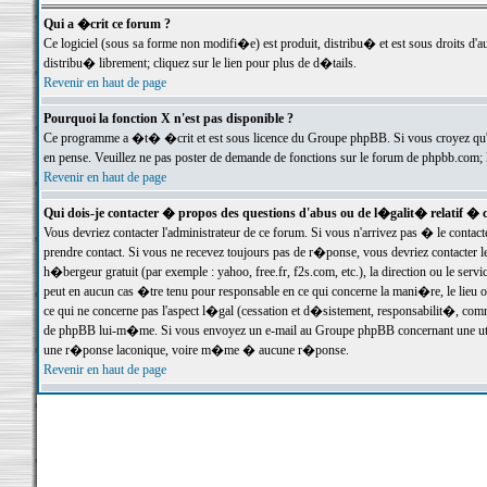
Qui a �crit ce forum ?
Ce logiciel (sous sa forme non modifi�e) est produit, distribu� et est sous droits d'a
distribu� librement; cliquez sur le lien pour plus de d�tails.
Revenir en haut de page
Pourquoi la fonction X n'est pas disponible ?
Ce programme a �t� �crit et est sous licence du Groupe phpBB. Si vous croyez qu'un
en pense. Veuillez ne pas poster de demande de fonctions sur le forum de phpbb.com; 
Revenir en haut de page
Qui dois-je contacter � propos des questions d'abus ou de l�galit� relatif � 
Vous devriez contacter l'administrateur de ce forum. Si vous n'arrivez pas � le conta
prendre contact. Si vous ne recevez toujours pas de r�ponse, vous devriez contacter 
h�bergeur gratuit (par exemple : yahoo, free.fr, f2s.com, etc.), la direction ou le se
peut en aucun cas �tre tenu pour responsable en ce qui concerne la mani�re, le lieu ou 
ce qui ne concerne pas l'aspect l�gal (cessation et d�sistement, responsabilit�, comm
de phpBB lui-m�me. Si vous envoyez un e-mail au Groupe phpBB concernant une utili
une r�ponse laconique, voire m�me � aucune r�ponse.
Revenir en haut de page