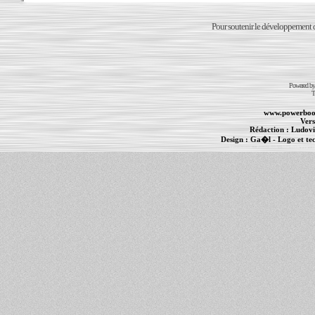
Pour soutenir le développement du
Powered b
T
www.powerboo
Vers
Rédaction :
Ludovi
Design :
Ga�l
- Logo et te
Informations :
PowerBook
-
MacBook Pro
-
i