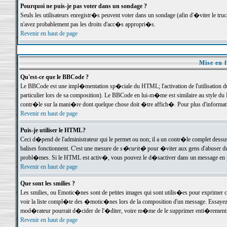
Pourquoi ne puis-je pas voter dans un sondage ?
Seuls les utilisateurs enregistr�s peuvent voter dans un sondage (afin d'�viter le tr
n'avez probablement pas les droits d'acc�s appropri�s.
Revenir en haut de page
Mise en f
Qu'est-ce que le BBCode ?
Le BBCode est une impl�mentation sp�ciale du HTML; l'activation de l'utilisation 
particulier lors de sa composition). Le BBCode en lui-m�me est similaire au style du H
contr�le sur la mani�re dont quelque chose doit �tre affich�. Pour plus d'information
Revenir en haut de page
Puis-je utiliser le HTML?
Ceci d�pend de l'administrateur qui le permet ou non; il a un contr�le complet dessu
balises fonctionnent. C'est une mesure de
s�curit�
pour �viter aux gens d'abuser du 
probl�mes. Si le HTML est activ�, vous pouvez le d�sactiver dans un message en par
Revenir en haut de page
Que sont les smilies ?
Les smilies, ou Emotic�nes sont de petites images qui sont utilis�es pour exprimer certa
voir la liste compl�te des �motic�nes lors de la composition d'un message. Essayez de 
mod�rateur pourrait d�cider de l'�diter, voire m�me de le supprimer enti�rement
Revenir en haut de page