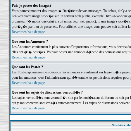
Puis-je poster des Images?
Vous pouvez montrer des images � l'int�rieur de vos messages. Toutefois, il n'y a 
lien vers votre image stock�e sur un serveur web public, exemple : http://www.quelq
ordinateur (� moins que celui-ci soit un serveur web public), ni une image stock�e su
prot�g�s par mot de passe, etc. Pour afficher une image, vous pouvez soit utiliser 
Revenir en haut de page
Que sont les Annonces ?
Les Annonces contiennent le plus souvent d'importantes informations; vous devriez d
elles ont �t� post�es. Pouvoir poster une annonce d�pend des permissions requises;
Revenir en haut de page
Que sont les Post-it ?
Les Post-it apparaissent en-dessous des annonces et seulement sur la premi�re page 
pour les annonces, c'est l'administrateur qui d�termine les permissions requises pour 
Revenir en haut de page
Que sont les sujets de discussions verrouill�s ?
Les sujets verrouill�s sont verrouill�s soit par le mod�rateur du forum ou soit par 
qui y sont contenus sont cess�s automatiquement. Les sujets de discussions peuvent 
Revenir en haut de page
Niveaux de