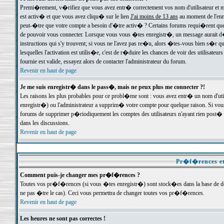
Premi�rement, v�rifiez que vous avez entr� correctement vos nom d'utilisateur et mo
est activ� et que vous avez cliqu� sur le lien
J'ai moins de 13 ans
au moment de l'enre
peut-�tre que votre compte a besoin d'�tre activ� ? Certains forums requi�rent que 
de pouvoir vous connecter. Lorsque vous vous �tes enregistr�, un message aurait d� v
instructions qui s'y trouvent; si vous ne l'avez pas re�u, alors �tes-vous bien s�r que
lesquelles l'activation est utilis�e, c'est de r�duire les chances de voir des utilis
fournie est valide, essayez alors de contacter l'administrateur du forum.
Revenir en haut de page
Je me suis enregistr� dans le pass�, mais ne peux plus me connecter ?!
Les raisons les plus probables pour ce probl�me sont : vous avez entr� un nom d'ut
enregistr�) ou l'administrateur a supprim� votre compte pour quelque raison. Si vous 
forums de supprimer p�riodiquement les comptes des utilisateurs n'ayant rien post� a
dans les discussions.
Revenir en haut de page
Pr�f�rences et
Comment puis-je changer mes pr�f�rences ?
Toutes vos pr�f�rences (si vous �tes enregistr�) sont stock�es dans la base de don
ne pas �tre le cas). Ceci vous permettra de changer toutes vos pr�f�rences.
Revenir en haut de page
Les heures ne sont pas correctes !