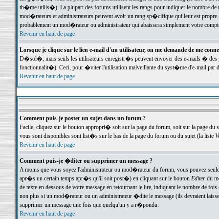
th�me utilis�). La plupart des forums utilisent les rangs pour indiquer le nombre de m
mod�rateurs et administrateurs peuvent avoir un rang sp�cifique qui leur est propre. 
probablement un mod�rateur ou administrateur qui abaissera simplement votre compte
Revenir en haut de page
Lorsque je clique sur le lien e-mail d'un utilisateur, on me demande de me conne
D�sol�, mais seuls les utilisateurs enregistr�s peuvent envoyer des e-mails � des ge
fonctionnalit�). Ceci, pour �viter l'utilisation malveillante du syst�me d'e-mail par 
Revenir en haut de page
Comment puis-je poster un sujet dans un forum ?
Facile, cliquez sur le bouton appropri� soit sur la page du forum, soit sur la page du 
vous sont disponibles sont list�s sur le bas de la page du forum ou du sujet (la liste
V
Revenir en haut de page
Comment puis-je �diter ou supprimer un message ?
A moins que vous soyez l'administrateur ou mod�rateur du forum, vous pouvez seul
apr�s un certain temps apr�s qu'il soit post�) en cliquant sur le bouton
Editer
du me
de texte en dessous de votre message en retournant le lire, indiquant le nombre de fo
non plus si un mod�rateur ou un administrateur �dite le message (ils devraient laisser
supprimer un message une fois que quelqu'un y a r�pondu.
Revenir en haut de page