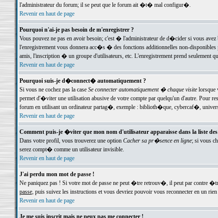
l'administrateur du forum; il se peut que le forum ait �t� mal configur�.
Revenir en haut de page
Pourquoi n'ai-je pas besoin de m'enregistrer ?
Vous pouvez ne pas en avoir besoin; c'est � l'administrateur de d�cider si vous avez 
l'enregistrement vous donnera acc�s � des fonctions additionnelles non-disponibles p
amis, l'inscription � un groupe d'utilisateurs, etc. L'enregistrement prend seulement q
Revenir en haut de page
Pourquoi suis-je d�connect� automatiquement ?
Si vous ne cochez pas la case
Se connecter automatiquement � chaque visite
lorsque 
permet d'�viter une utilisation abusive de votre compte par quelqu'un d'autre. Pour 
forum en utilisant un ordinateur partag�, exemple : biblioth�que, cybercaf�, univers
Revenir en haut de page
Comment puis-je �viter que mon nom d'utilisateur apparaisse dans la liste des u
Dans votre profil, vous trouverez une option
Cacher sa pr�sence en ligne
; si vous c
serez compt� comme un utilisateur invisible.
Revenir en haut de page
J'ai perdu mon mot de passe !
Ne paniquez pas ! Si votre mot de passe ne peut �tre retrouv�, il peut par contre �tre
passe
, puis suivez les instructions et vous devriez pouvoir vous reconnecter en un rien
Revenir en haut de page
Je me suis inscrit mais ne peux pas me connecter !