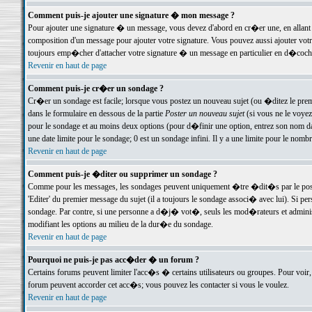
Comment puis-je ajouter une signature � mon message ?
Pour ajouter une signature � un message, vous devez d'abord en cr�er une, en allant
composition d'un message pour ajouter votre signature. Vous pouvez aussi ajouter vot
toujours emp�cher d'attacher votre signature � un message en particulier en d�cochan
Revenir en haut de page
Comment puis-je cr�er un sondage ?
Cr�er un sondage est facile; lorsque vous postez un nouveau sujet (ou �ditez le premie
dans le formulaire en dessous de la partie
Poster un nouveau sujet
(si vous ne le voyez
pour le sondage et au moins deux options (pour d�finir une option, entrez son nom d
une date limite pour le sondage; 0 est un sondage infini. Il y a une limite pour le nomb
Revenir en haut de page
Comment puis-je �diter ou supprimer un sondage ?
Comme pour les messages, les sondages peuvent uniquement �tre �dit�s par le poste
'Editer' du premier message du sujet (il a toujours le sondage associ� avec lui). Si 
sondage. Par contre, si une personne a d�j� vot�, seuls les mod�rateurs et administ
modifiant les options au milieu de la dur�e du sondage.
Revenir en haut de page
Pourquoi ne puis-je pas acc�der � un forum ?
Certains forums peuvent limiter l'acc�s � certains utilisateurs ou groupes. Pour voir, 
forum peuvent accorder cet acc�s; vous pouvez les contacter si vous le voulez.
Revenir en haut de page