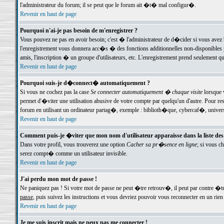
l'administrateur du forum; il se peut que le forum ait �t� mal configur�.
Revenir en haut de page
Pourquoi n'ai-je pas besoin de m'enregistrer ?
Vous pouvez ne pas en avoir besoin; c'est � l'administrateur de d�cider si vous avez 
l'enregistrement vous donnera acc�s � des fonctions additionnelles non-disponibles p
amis, l'inscription � un groupe d'utilisateurs, etc. L'enregistrement prend seulement q
Revenir en haut de page
Pourquoi suis-je d�connect� automatiquement ?
Si vous ne cochez pas la case
Se connecter automatiquement � chaque visite
lorsque 
permet d'�viter une utilisation abusive de votre compte par quelqu'un d'autre. Pour 
forum en utilisant un ordinateur partag�, exemple : biblioth�que, cybercaf�, univers
Revenir en haut de page
Comment puis-je �viter que mon nom d'utilisateur apparaisse dans la liste des u
Dans votre profil, vous trouverez une option
Cacher sa pr�sence en ligne
; si vous c
serez compt� comme un utilisateur invisible.
Revenir en haut de page
J'ai perdu mon mot de passe !
Ne paniquez pas ! Si votre mot de passe ne peut �tre retrouv�, il peut par contre �tre
passe
, puis suivez les instructions et vous devriez pouvoir vous reconnecter en un rien
Revenir en haut de page
Je me suis inscrit mais ne peux pas me connecter !