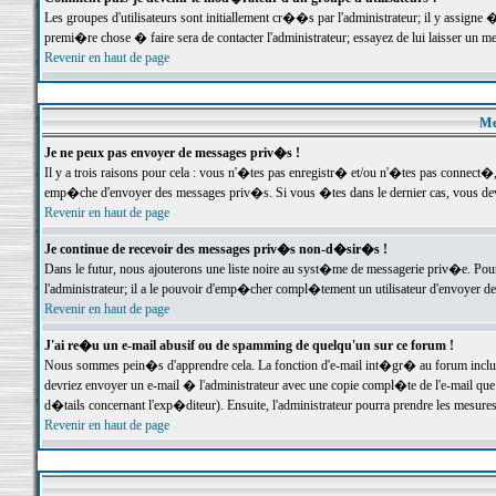
Les groupes d'utilisateurs sont initiallement cr��s par l'administrateur; il y assign
premi�re chose � faire sera de contacter l'administrateur; essayez de lui laisser un 
Revenir en haut de page
Me
Je ne peux pas envoyer de messages priv�s !
Il y a trois raisons pour cela : vous n'�tes pas enregistr� et/ou n'�tes pas connect�
emp�che d'envoyer des messages priv�s. Si vous �tes dans le dernier cas, vous devr
Revenir en haut de page
Je continue de recevoir des messages priv�s non-d�sir�s !
Dans le futur, nous ajouterons une liste noire au syst�me de messagerie priv�e. P
l'administrateur; il a le pouvoir d'emp�cher compl�tement un utilisateur d'envoyer 
Revenir en haut de page
J'ai re�u un e-mail abusif ou de spamming de quelqu'un sur ce forum !
Nous sommes pein�s d'apprendre cela. La fonction d'e-mail int�gr� au forum inclut d
devriez envoyer un e-mail � l'administrateur avec une copie compl�te de l'e-mail que v
d�tails concernant l'exp�diteur). Ensuite, l'administrateur pourra prendre les mesure
Revenir en haut de page