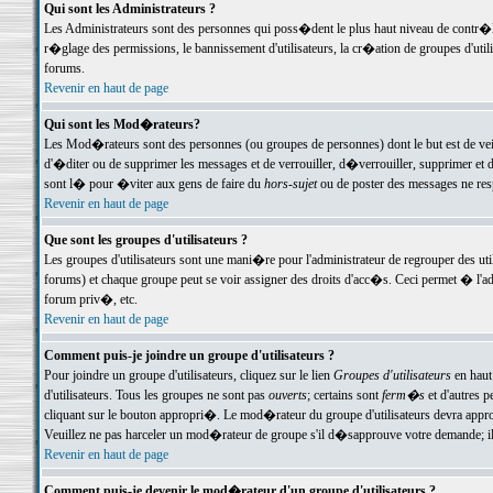
Qui sont les Administrateurs ?
Les Administrateurs sont des personnes qui poss�dent le plus haut niveau de contr�le 
r�glage des permissions, le bannissement d'utilisateurs, la cr�ation de groupes d'uti
forums.
Revenir en haut de page
Qui sont les Mod�rateurs?
Les Mod�rateurs sont des personnes (ou groupes de personnes) dont le but est de veil
d'�diter ou de supprimer les messages et de verrouiller, d�verrouiller, supprimer 
sont l� pour �viter aux gens de faire du
hors-sujet
ou de poster des messages ne res
Revenir en haut de page
Que sont les groupes d'utilisateurs ?
Les groupes d'utilisateurs sont une mani�re pour l'administrateur de regrouper des util
forums) et chaque groupe peut se voir assigner des droits d'acc�s. Ceci permet � 
forum priv�, etc.
Revenir en haut de page
Comment puis-je joindre un groupe d'utilisateurs ?
Pour joindre un groupe d'utilisateurs, cliquez sur le lien
Groupes d'utilisateurs
en haut
d'utilisateurs. Tous les groupes ne sont pas
ouverts
; certains sont
ferm�s
et d'autres p
cliquant sur le bouton appropri�. Le mod�rateur du groupe d'utilisateurs devra appro
Veuillez ne pas harceler un mod�rateur de groupe s'il d�sapprouve votre demande; il 
Revenir en haut de page
Comment puis-je devenir le mod�rateur d'un groupe d'utilisateurs ?