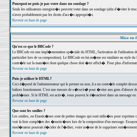
Pourquoi ne puis-je pas voter dans un sondage ?
Seuls les utilisateurs enregistr�s peuvent voter dans un sondage (afin d'�viter le tr
n'avez probablement pas les droits d'acc�s appropri�s.
Revenir en haut de page
Mise en f
Qu'est-ce que le BBCode ?
Le BBCode est une impl�mentation sp�ciale du HTML; l'activation de l'utilisation 
particulier lors de sa composition). Le BBCode en lui-m�me est similaire au style du H
contr�le sur la mani�re dont quelque chose doit �tre affich�. Pour plus d'information
Revenir en haut de page
Puis-je utiliser le HTML?
Ceci d�pend de l'administrateur qui le permet ou non; il a un contr�le complet dessu
balises fonctionnent. C'est une mesure de
s�curit�
pour �viter aux gens d'abuser du 
probl�mes. Si le HTML est activ�, vous pouvez le d�sactiver dans un message en par
Revenir en haut de page
Que sont les smilies ?
Les smilies, ou Emotic�nes sont de petites images qui sont utilis�es pour exprimer certa
voir la liste compl�te des �motic�nes lors de la composition d'un message. Essayez de 
mod�rateur pourrait d�cider de l'�diter, voire m�me de le supprimer enti�rement
Revenir en haut de page