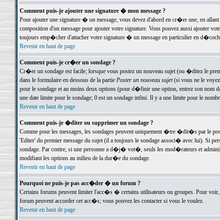
Comment puis-je ajouter une signature � mon message ?
Pour ajouter une signature � un message, vous devez d'abord en cr�er une, en allant
composition d'un message pour ajouter votre signature. Vous pouvez aussi ajouter vot
toujours emp�cher d'attacher votre signature � un message en particulier en d�cochan
Revenir en haut de page
Comment puis-je cr�er un sondage ?
Cr�er un sondage est facile; lorsque vous postez un nouveau sujet (ou �ditez le premie
dans le formulaire en dessous de la partie
Poster un nouveau sujet
(si vous ne le voyez
pour le sondage et au moins deux options (pour d�finir une option, entrez son nom d
une date limite pour le sondage; 0 est un sondage infini. Il y a une limite pour le nomb
Revenir en haut de page
Comment puis-je �diter ou supprimer un sondage ?
Comme pour les messages, les sondages peuvent uniquement �tre �dit�s par le poste
'Editer' du premier message du sujet (il a toujours le sondage associ� avec lui). Si 
sondage. Par contre, si une personne a d�j� vot�, seuls les mod�rateurs et administ
modifiant les options au milieu de la dur�e du sondage.
Revenir en haut de page
Pourquoi ne puis-je pas acc�der � un forum ?
Certains forums peuvent limiter l'acc�s � certains utilisateurs ou groupes. Pour voir, 
forum peuvent accorder cet acc�s; vous pouvez les contacter si vous le voulez.
Revenir en haut de page