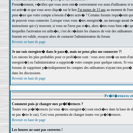
Premi�rement, v�rifiez que vous avez entr� correctement vos nom d'utilisateur et mo
est activ� et que vous avez cliqu� sur le lien
J'ai moins de 13 ans
au moment de l'enre
peut-�tre que votre compte a besoin d'�tre activ� ? Certains forums requi�rent que 
de pouvoir vous connecter. Lorsque vous vous �tes enregistr�, un message aurait d� v
instructions qui s'y trouvent; si vous ne l'avez pas re�u, alors �tes-vous bien s�r que
lesquelles l'activation est utilis�e, c'est de r�duire les chances de voir des utilis
fournie est valide, essayez alors de contacter l'administrateur du forum.
Revenir en haut de page
Je me suis enregistr� dans le pass�, mais ne peux plus me connecter ?!
Les raisons les plus probables pour ce probl�me sont : vous avez entr� un nom d'ut
enregistr�) ou l'administrateur a supprim� votre compte pour quelque raison. Si vous 
forums de supprimer p�riodiquement les comptes des utilisateurs n'ayant rien post� a
dans les discussions.
Revenir en haut de page
Pr�f�rences et
Comment puis-je changer mes pr�f�rences ?
Toutes vos pr�f�rences (si vous �tes enregistr�) sont stock�es dans la base de don
ne pas �tre le cas). Ceci vous permettra de changer toutes vos pr�f�rences.
Revenir en haut de page
Les heures ne sont pas correctes !