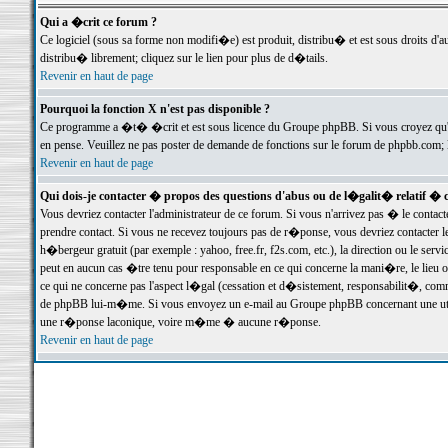
Qui a �crit ce forum ?
Ce logiciel (sous sa forme non modifi�e) est produit, distribu� et est sous droits d'a
distribu� librement; cliquez sur le lien pour plus de d�tails.
Revenir en haut de page
Pourquoi la fonction X n'est pas disponible ?
Ce programme a �t� �crit et est sous licence du Groupe phpBB. Si vous croyez qu'un
en pense. Veuillez ne pas poster de demande de fonctions sur le forum de phpbb.com; 
Revenir en haut de page
Qui dois-je contacter � propos des questions d'abus ou de l�galit� relatif � 
Vous devriez contacter l'administrateur de ce forum. Si vous n'arrivez pas � le conta
prendre contact. Si vous ne recevez toujours pas de r�ponse, vous devriez contacter 
h�bergeur gratuit (par exemple : yahoo, free.fr, f2s.com, etc.), la direction ou le se
peut en aucun cas �tre tenu pour responsable en ce qui concerne la mani�re, le lieu ou 
ce qui ne concerne pas l'aspect l�gal (cessation et d�sistement, responsabilit�, comm
de phpBB lui-m�me. Si vous envoyez un e-mail au Groupe phpBB concernant une utili
une r�ponse laconique, voire m�me � aucune r�ponse.
Revenir en haut de page