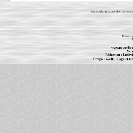
Pour soutenir le développement du
Powered b
T
www.powerboo
Vers
Rédaction :
Ludovi
Design :
Ga�l
- Logo et te
Informations :
PowerBook
-
MacBook Pro
-
i