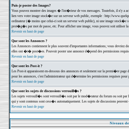
Puis-je poster des Images?
Vous pouvez montrer des images � l'int�rieur de vos messages. Toutefois, il n'y a 
lien vers votre image stock�e sur un serveur web public, exemple : http://www.quelq
ordinateur (� moins que celui-ci soit un serveur web public), ni une image stock�e su
prot�g�s par mot de passe, etc. Pour afficher une image, vous pouvez soit utiliser 
Revenir en haut de page
Que sont les Annonces ?
Les Annonces contiennent le plus souvent d'importantes informations; vous devriez d
elles ont �t� post�es. Pouvoir poster une annonce d�pend des permissions requises;
Revenir en haut de page
Que sont les Post-it ?
Les Post-it apparaissent en-dessous des annonces et seulement sur la premi�re page 
pour les annonces, c'est l'administrateur qui d�termine les permissions requises pour 
Revenir en haut de page
Que sont les sujets de discussions verrouill�s ?
Les sujets verrouill�s sont verrouill�s soit par le mod�rateur du forum ou soit par 
qui y sont contenus sont cess�s automatiquement. Les sujets de discussions peuvent 
Revenir en haut de page
Niveaux de