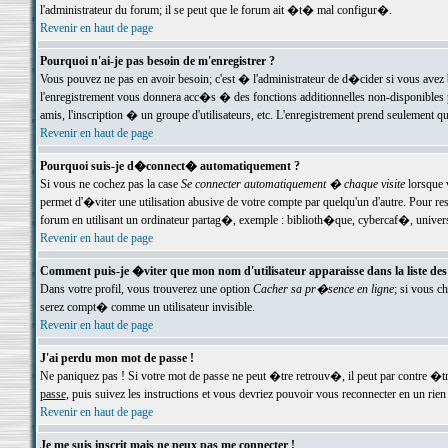
l'administrateur du forum; il se peut que le forum ait �t� mal configur�.
Revenir en haut de page
Pourquoi n'ai-je pas besoin de m'enregistrer ?
Vous pouvez ne pas en avoir besoin; c'est � l'administrateur de d�cider si vous avez 
l'enregistrement vous donnera acc�s � des fonctions additionnelles non-disponibles p
amis, l'inscription � un groupe d'utilisateurs, etc. L'enregistrement prend seulement q
Revenir en haut de page
Pourquoi suis-je d�connect� automatiquement ?
Si vous ne cochez pas la case
Se connecter automatiquement � chaque visite
lorsque 
permet d'�viter une utilisation abusive de votre compte par quelqu'un d'autre. Pour 
forum en utilisant un ordinateur partag�, exemple : biblioth�que, cybercaf�, univers
Revenir en haut de page
Comment puis-je �viter que mon nom d'utilisateur apparaisse dans la liste des u
Dans votre profil, vous trouverez une option
Cacher sa pr�sence en ligne
; si vous c
serez compt� comme un utilisateur invisible.
Revenir en haut de page
J'ai perdu mon mot de passe !
Ne paniquez pas ! Si votre mot de passe ne peut �tre retrouv�, il peut par contre �tre
passe
, puis suivez les instructions et vous devriez pouvoir vous reconnecter en un rien
Revenir en haut de page
Je me suis inscrit mais ne peux pas me connecter !