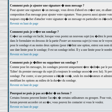
Comment puis-je ajouter une signature � mon message ?
Pour ajouter une signature � un message, vous devez d'abord en cr�er une, en allant
composition d'un message pour ajouter votre signature. Vous pouvez aussi ajouter vot
toujours emp�cher d'attacher votre signature � un message en particulier en d�cochan
Revenir en haut de page
Comment puis-je cr�er un sondage ?
Cr�er un sondage est facile; lorsque vous postez un nouveau sujet (ou �ditez le premie
dans le formulaire en dessous de la partie
Poster un nouveau sujet
(si vous ne le voyez
pour le sondage et au moins deux options (pour d�finir une option, entrez son nom d
une date limite pour le sondage; 0 est un sondage infini. Il y a une limite pour le nomb
Revenir en haut de page
Comment puis-je �diter ou supprimer un sondage ?
Comme pour les messages, les sondages peuvent uniquement �tre �dit�s par le poste
'Editer' du premier message du sujet (il a toujours le sondage associ� avec lui). Si 
sondage. Par contre, si une personne a d�j� vot�, seuls les mod�rateurs et administ
modifiant les options au milieu de la dur�e du sondage.
Revenir en haut de page
Pourquoi ne puis-je pas acc�der � un forum ?
Certains forums peuvent limiter l'acc�s � certains utilisateurs ou groupes. Pour voir, 
forum peuvent accorder cet acc�s; vous pouvez les contacter si vous le voulez.
Revenir en haut de page