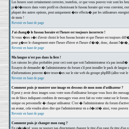
Les heures sont certainement correctes; toutefois, ce que vous pouvez voir sont les he
pr�f�rences dans votre profil en choisissant le fuseau horaire qui vous convient, exe
plupart des autres options, peut uniquement �tre effectu� par les utilisateurs enregis
de mots !
Revenir en haut de page
J'ai chang� le fuseau horaire et l'heure est toujours incorrecte !
Si vous �tes s�r d'avoir choisi le bon fuseau horaire et que l'heure est toujours d
pour g�rer le changement entre l'heure d'hiver et l'heure d'�t�; donc, durant l'�t�,
Revenir en haut de page
Ma langue n'est pas dans la liste !
Les raisons les plus probables pour ceci sont que soit l'administrateur n'a pas install�
Essayez de demander � l'administrateur du forum s'il peut installer le pack de langue d
d'informations peuvent �tre trouv�es sur le site web du groupe phpBB (allez voir le l
Revenir en haut de page
Comment puis-je montrer une image en dessous de mon nom d'utilisateur ?
Il peut y avoir deux images sous votre nom d'utilisateur lorsque vous lisez des mess
ou de blocs indiquant combien de messages vous avez fait ou votre statut sur le for
unique ou personnelle � chaque utilisateur. C'est � l'administrateur du forum d'activer
un avatar, cela voudra alors dire que l'administrateur en a d�cid� ainsi, vous pouvez
Revenir en haut de page
Comment puis-je changer mon rang ?
En g�n�ral, vous ne pouvez pas directement changer le titre d'un rang (le titre d'un ra