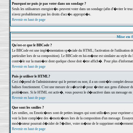
Pourquoi ne puis-je pas voter dans un sondage ?
Seuls les utilisateurs enregistr�s peuvent voter dans un sondage (afin d'�viter le tr
n'avez probablement pas les droits d'acc�s appropri�s.
Revenir en haut de page
Mise en f
Qu'est-ce que le BBCode ?
Le BBCode est une impl�mentation sp�ciale du HTML; l'activation de l'utilisation 
particulier lors de sa composition). Le BBCode en lui-m�me est similaire au style du H
contr�le sur la mani�re dont quelque chose doit �tre affich�. Pour plus d'information
Revenir en haut de page
Puis-je utiliser le HTML?
Ceci d�pend de l'administrateur qui le permet ou non; il a un contr�le complet dessu
balises fonctionnent. C'est une mesure de
s�curit�
pour �viter aux gens d'abuser du 
probl�mes. Si le HTML est activ�, vous pouvez le d�sactiver dans un message en par
Revenir en haut de page
Que sont les smilies ?
Les smilies, ou Emotic�nes sont de petites images qui sont utilis�es pour exprimer certa
voir la liste compl�te des �motic�nes lors de la composition d'un message. Essayez de 
mod�rateur pourrait d�cider de l'�diter, voire m�me de le supprimer enti�rement
Revenir en haut de page