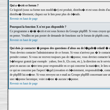
Qui a �crit ce forum ?
Ce logiciel (sous sa forme non modifi�e) est produit, distribu� et est sous droits d'a
distribu� librement; cliquez sur le lien pour plus de d�tails.
Revenir en haut de page
Pourquoi la fonction X n'est pas disponible ?
Ce programme a �t� �crit et est sous licence du Groupe phpBB. Si vous croyez qu'un
en pense. Veuillez ne pas poster de demande de fonctions sur le forum de phpbb.com; 
Revenir en haut de page
Qui dois-je contacter � propos des questions d'abus ou de l�galit� relatif � 
Vous devriez contacter l'administrateur de ce forum. Si vous n'arrivez pas � le conta
prendre contact. Si vous ne recevez toujours pas de r�ponse, vous devriez contacter 
h�bergeur gratuit (par exemple : yahoo, free.fr, f2s.com, etc.), la direction ou le se
peut en aucun cas �tre tenu pour responsable en ce qui concerne la mani�re, le lieu ou 
ce qui ne concerne pas l'aspect l�gal (cessation et d�sistement, responsabilit�, comm
de phpBB lui-m�me. Si vous envoyez un e-mail au Groupe phpBB concernant une utili
une r�ponse laconique, voire m�me � aucune r�ponse.
Revenir en haut de page