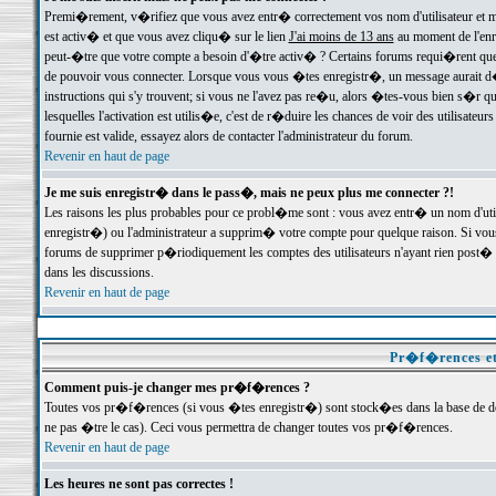
Premi�rement, v�rifiez que vous avez entr� correctement vos nom d'utilisateur et mo
est activ� et que vous avez cliqu� sur le lien
J'ai moins de 13 ans
au moment de l'enre
peut-�tre que votre compte a besoin d'�tre activ� ? Certains forums requi�rent que 
de pouvoir vous connecter. Lorsque vous vous �tes enregistr�, un message aurait d� v
instructions qui s'y trouvent; si vous ne l'avez pas re�u, alors �tes-vous bien s�r que
lesquelles l'activation est utilis�e, c'est de r�duire les chances de voir des utilis
fournie est valide, essayez alors de contacter l'administrateur du forum.
Revenir en haut de page
Je me suis enregistr� dans le pass�, mais ne peux plus me connecter ?!
Les raisons les plus probables pour ce probl�me sont : vous avez entr� un nom d'ut
enregistr�) ou l'administrateur a supprim� votre compte pour quelque raison. Si vous 
forums de supprimer p�riodiquement les comptes des utilisateurs n'ayant rien post� a
dans les discussions.
Revenir en haut de page
Pr�f�rences et
Comment puis-je changer mes pr�f�rences ?
Toutes vos pr�f�rences (si vous �tes enregistr�) sont stock�es dans la base de don
ne pas �tre le cas). Ceci vous permettra de changer toutes vos pr�f�rences.
Revenir en haut de page
Les heures ne sont pas correctes !