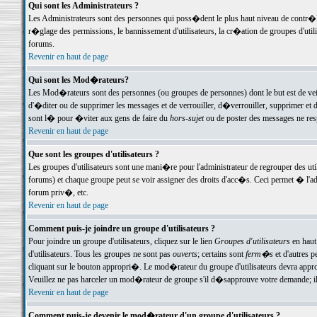
Qui sont les Administrateurs ?
Les Administrateurs sont des personnes qui poss�dent le plus haut niveau de contr�le 
r�glage des permissions, le bannissement d'utilisateurs, la cr�ation de groupes d'uti
forums.
Revenir en haut de page
Qui sont les Mod�rateurs?
Les Mod�rateurs sont des personnes (ou groupes de personnes) dont le but est de veil
d'�diter ou de supprimer les messages et de verrouiller, d�verrouiller, supprimer 
sont l� pour �viter aux gens de faire du
hors-sujet
ou de poster des messages ne res
Revenir en haut de page
Que sont les groupes d'utilisateurs ?
Les groupes d'utilisateurs sont une mani�re pour l'administrateur de regrouper des util
forums) et chaque groupe peut se voir assigner des droits d'acc�s. Ceci permet � 
forum priv�, etc.
Revenir en haut de page
Comment puis-je joindre un groupe d'utilisateurs ?
Pour joindre un groupe d'utilisateurs, cliquez sur le lien
Groupes d'utilisateurs
en haut
d'utilisateurs. Tous les groupes ne sont pas
ouverts
; certains sont
ferm�s
et d'autres p
cliquant sur le bouton appropri�. Le mod�rateur du groupe d'utilisateurs devra appro
Veuillez ne pas harceler un mod�rateur de groupe s'il d�sapprouve votre demande; il 
Revenir en haut de page
Comment puis-je devenir le mod�rateur d'un groupe d'utilisateurs ?