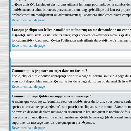
th�me utilis�). La plupart des forums utilisent les rangs pour indiquer le nombre de m
mod�rateurs et administrateurs peuvent avoir un rang sp�cifique qui leur est propre. 
probablement un mod�rateur ou administrateur qui abaissera simplement votre compte
Revenir en haut de page
Lorsque je clique sur le lien e-mail d'un utilisateur, on me demande de me conne
D�sol�, mais seuls les utilisateurs enregistr�s peuvent envoyer des e-mails � des ge
fonctionnalit�). Ceci, pour �viter l'utilisation malveillante du syst�me d'e-mail par 
Revenir en haut de page
Comment puis-je poster un sujet dans un forum ?
Facile, cliquez sur le bouton appropri� soit sur la page du forum, soit sur la page du 
vous sont disponibles sont list�s sur le bas de la page du forum ou du sujet (la liste
V
Revenir en haut de page
Comment puis-je �diter ou supprimer un message ?
A moins que vous soyez l'administrateur ou mod�rateur du forum, vous pouvez seul
apr�s un certain temps apr�s qu'il soit post�) en cliquant sur le bouton
Editer
du me
de texte en dessous de votre message en retournant le lire, indiquant le nombre de fo
non plus si un mod�rateur ou un administrateur �dite le message (ils devraient laisser
supprimer un message une fois que quelqu'un y a r�pondu.
Revenir en haut de page