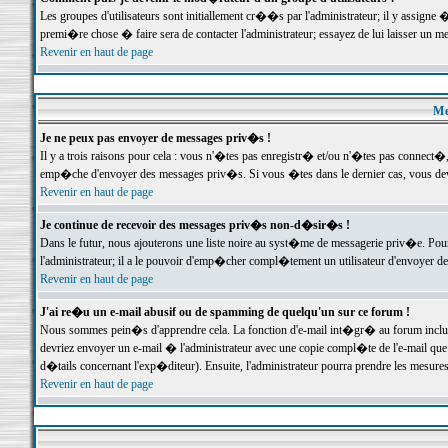
Les groupes d'utilisateurs sont initiallement cr��s par l'administrateur; il y assign
premi�re chose � faire sera de contacter l'administrateur; essayez de lui laisser un 
Revenir en haut de page
Me
Je ne peux pas envoyer de messages priv�s !
Il y a trois raisons pour cela : vous n'�tes pas enregistr� et/ou n'�tes pas connect�
emp�che d'envoyer des messages priv�s. Si vous �tes dans le dernier cas, vous devr
Revenir en haut de page
Je continue de recevoir des messages priv�s non-d�sir�s !
Dans le futur, nous ajouterons une liste noire au syst�me de messagerie priv�e. P
l'administrateur; il a le pouvoir d'emp�cher compl�tement un utilisateur d'envoyer 
Revenir en haut de page
J'ai re�u un e-mail abusif ou de spamming de quelqu'un sur ce forum !
Nous sommes pein�s d'apprendre cela. La fonction d'e-mail int�gr� au forum inclut d
devriez envoyer un e-mail � l'administrateur avec une copie compl�te de l'e-mail que v
d�tails concernant l'exp�diteur). Ensuite, l'administrateur pourra prendre les mesure
Revenir en haut de page