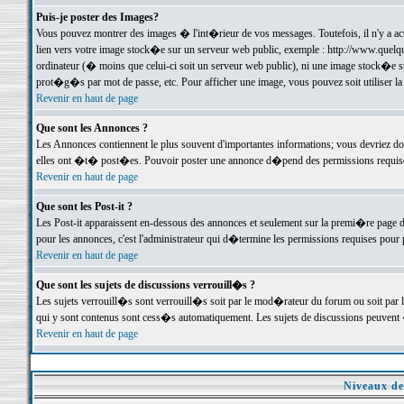
Puis-je poster des Images?
Vous pouvez montrer des images � l'int�rieur de vos messages. Toutefois, il n'y a 
lien vers votre image stock�e sur un serveur web public, exemple : http://www.quelq
ordinateur (� moins que celui-ci soit un serveur web public), ni une image stock�e su
prot�g�s par mot de passe, etc. Pour afficher une image, vous pouvez soit utiliser 
Revenir en haut de page
Que sont les Annonces ?
Les Annonces contiennent le plus souvent d'importantes informations; vous devriez d
elles ont �t� post�es. Pouvoir poster une annonce d�pend des permissions requises;
Revenir en haut de page
Que sont les Post-it ?
Les Post-it apparaissent en-dessous des annonces et seulement sur la premi�re page 
pour les annonces, c'est l'administrateur qui d�termine les permissions requises pour 
Revenir en haut de page
Que sont les sujets de discussions verrouill�s ?
Les sujets verrouill�s sont verrouill�s soit par le mod�rateur du forum ou soit par 
qui y sont contenus sont cess�s automatiquement. Les sujets de discussions peuvent 
Revenir en haut de page
Niveaux de