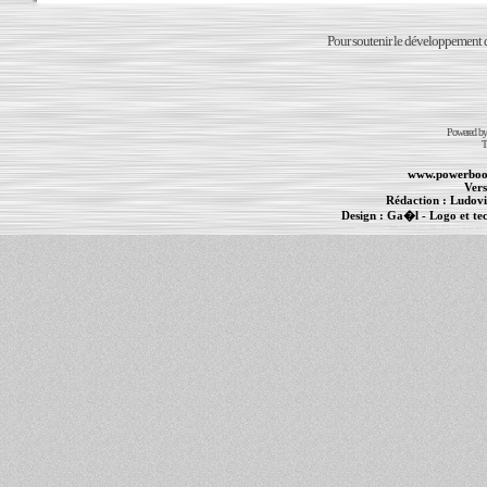
Pour soutenir le développement du
Powered b
T
www.powerboo
Vers
Rédaction :
Ludovi
Design :
Ga�l
- Logo et te
Informations :
PowerBook
-
MacBook Pro
-
i