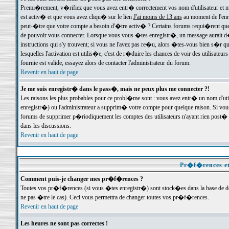
Premi�rement, v�rifiez que vous avez entr� correctement vos nom d'utilisateur et mo
est activ� et que vous avez cliqu� sur le lien
J'ai moins de 13 ans
au moment de l'enre
peut-�tre que votre compte a besoin d'�tre activ� ? Certains forums requi�rent que 
de pouvoir vous connecter. Lorsque vous vous �tes enregistr�, un message aurait d� v
instructions qui s'y trouvent; si vous ne l'avez pas re�u, alors �tes-vous bien s�r que
lesquelles l'activation est utilis�e, c'est de r�duire les chances de voir des utilis
fournie est valide, essayez alors de contacter l'administrateur du forum.
Revenir en haut de page
Je me suis enregistr� dans le pass�, mais ne peux plus me connecter ?!
Les raisons les plus probables pour ce probl�me sont : vous avez entr� un nom d'ut
enregistr�) ou l'administrateur a supprim� votre compte pour quelque raison. Si vous 
forums de supprimer p�riodiquement les comptes des utilisateurs n'ayant rien post� a
dans les discussions.
Revenir en haut de page
Pr�f�rences et
Comment puis-je changer mes pr�f�rences ?
Toutes vos pr�f�rences (si vous �tes enregistr�) sont stock�es dans la base de don
ne pas �tre le cas). Ceci vous permettra de changer toutes vos pr�f�rences.
Revenir en haut de page
Les heures ne sont pas correctes !