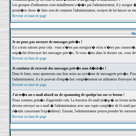
Les groupes d'utilisateurs sont initiallement cr��s par l'administrateur; il y assign
premi�re chose � faire sera de contacter l'administrateur; essayez de lui laisser un 
Revenir en haut de page
Me
Je ne peux pas envoyer de messages priv�s !
Il y a trois raisons pour cela : vous n'�tes pas enregistr� et/ou n'�tes pas connect�
emp�che d'envoyer des messages priv�s. Si vous �tes dans le dernier cas, vous devr
Revenir en haut de page
Je continue de recevoir des messages priv�s non-d�sir�s !
Dans le futur, nous ajouterons une liste noire au syst�me de messagerie priv�e. P
l'administrateur; il a le pouvoir d'emp�cher compl�tement un utilisateur d'envoyer 
Revenir en haut de page
J'ai re�u un e-mail abusif ou de spamming de quelqu'un sur ce forum !
Nous sommes pein�s d'apprendre cela. La fonction d'e-mail int�gr� au forum inclut d
devriez envoyer un e-mail � l'administrateur avec une copie compl�te de l'e-mail que v
d�tails concernant l'exp�diteur). Ensuite, l'administrateur pourra prendre les mesure
Revenir en haut de page