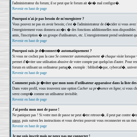
l'administrateur du forum; il se peut que le forum ait �t� mal configur�.
Revenir en haut de page
Pourquoi n'ai-je pas besoin de m'enregistrer ?
Vous pouvez ne pas en avoir besoin; c'est � l'administrateur de d�cider si vous avez 
l'enregistrement vous donnera acc�s � des fonctions additionnelles non-disponibles p
amis, l'inscription � un groupe d'utilisateurs, etc. L'enregistrement prend seulement q
Revenir en haut de page
Pourquoi suis-je d�connect� automatiquement ?
Si vous ne cochez pas la case
Se connecter automatiquement � chaque visite
lorsque 
permet d'�viter une utilisation abusive de votre compte par quelqu'un d'autre. Pour 
forum en utilisant un ordinateur partag�, exemple : biblioth�que, cybercaf�, univers
Revenir en haut de page
Comment puis-je �viter que mon nom d'utilisateur apparaisse dans la liste des u
Dans votre profil, vous trouverez une option
Cacher sa pr�sence en ligne
; si vous c
serez compt� comme un utilisateur invisible.
Revenir en haut de page
J'ai perdu mon mot de passe !
Ne paniquez pas ! Si votre mot de passe ne peut �tre retrouv�, il peut par contre �tre
passe
, puis suivez les instructions et vous devriez pouvoir vous reconnecter en un rien
Revenir en haut de page
Je me suis inscrit mais ne peux pas me connecter !