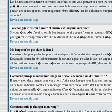
Les heures sont certainement correctes; toutefois, ce que vous pouvez voir sont les he
pr�f�rences dans votre profil en choisissant le fuseau horaire qui vous convient, exe
plupart des autres options, peut uniquement �tre effectu� par les utilisateurs enregis
de mots !
Revenir en haut de page
J'ai chang� le fuseau horaire et l'heure est toujours incorrecte !
Si vous �tes s�r d'avoir choisi le bon fuseau horaire et que l'heure est toujours d
pour g�rer le changement entre l'heure d'hiver et l'heure d'�t�; donc, durant l'�t�,
Revenir en haut de page
Ma langue n'est pas dans la liste !
Les raisons les plus probables pour ceci sont que soit l'administrateur n'a pas install�
Essayez de demander � l'administrateur du forum s'il peut installer le pack de langue d
d'informations peuvent �tre trouv�es sur le site web du groupe phpBB (allez voir le l
Revenir en haut de page
Comment puis-je montrer une image en dessous de mon nom d'utilisateur ?
Il peut y avoir deux images sous votre nom d'utilisateur lorsque vous lisez des mess
ou de blocs indiquant combien de messages vous avez fait ou votre statut sur le for
unique ou personnelle � chaque utilisateur. C'est � l'administrateur du forum d'activer
un avatar, cela voudra alors dire que l'administrateur en a d�cid� ainsi, vous pouvez
Revenir en haut de page
Comment puis-je changer mon rang ?
En g�n�ral, vous ne pouvez pas directement changer le titre d'un rang (le titre d'un ra