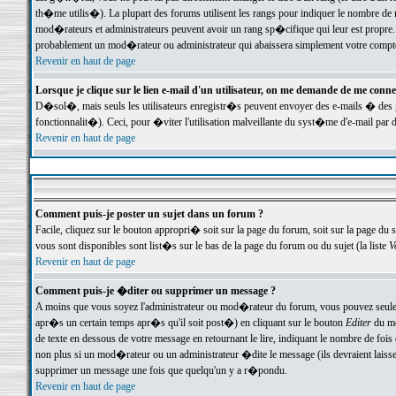
th�me utilis�). La plupart des forums utilisent les rangs pour indiquer le nombre de m
mod�rateurs et administrateurs peuvent avoir un rang sp�cifique qui leur est propre. 
probablement un mod�rateur ou administrateur qui abaissera simplement votre compte
Revenir en haut de page
Lorsque je clique sur le lien e-mail d'un utilisateur, on me demande de me conne
D�sol�, mais seuls les utilisateurs enregistr�s peuvent envoyer des e-mails � des ge
fonctionnalit�). Ceci, pour �viter l'utilisation malveillante du syst�me d'e-mail par 
Revenir en haut de page
Comment puis-je poster un sujet dans un forum ?
Facile, cliquez sur le bouton appropri� soit sur la page du forum, soit sur la page du 
vous sont disponibles sont list�s sur le bas de la page du forum ou du sujet (la liste
V
Revenir en haut de page
Comment puis-je �diter ou supprimer un message ?
A moins que vous soyez l'administrateur ou mod�rateur du forum, vous pouvez seul
apr�s un certain temps apr�s qu'il soit post�) en cliquant sur le bouton
Editer
du me
de texte en dessous de votre message en retournant le lire, indiquant le nombre de fo
non plus si un mod�rateur ou un administrateur �dite le message (ils devraient laisser
supprimer un message une fois que quelqu'un y a r�pondu.
Revenir en haut de page