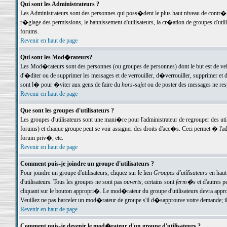
Qui sont les Administrateurs ?
Les Administrateurs sont des personnes qui poss�dent le plus haut niveau de contr�le 
r�glage des permissions, le bannissement d'utilisateurs, la cr�ation de groupes d'uti
forums.
Revenir en haut de page
Qui sont les Mod�rateurs?
Les Mod�rateurs sont des personnes (ou groupes de personnes) dont le but est de veil
d'�diter ou de supprimer les messages et de verrouiller, d�verrouiller, supprimer 
sont l� pour �viter aux gens de faire du
hors-sujet
ou de poster des messages ne res
Revenir en haut de page
Que sont les groupes d'utilisateurs ?
Les groupes d'utilisateurs sont une mani�re pour l'administrateur de regrouper des util
forums) et chaque groupe peut se voir assigner des droits d'acc�s. Ceci permet � 
forum priv�, etc.
Revenir en haut de page
Comment puis-je joindre un groupe d'utilisateurs ?
Pour joindre un groupe d'utilisateurs, cliquez sur le lien
Groupes d'utilisateurs
en haut
d'utilisateurs. Tous les groupes ne sont pas
ouverts
; certains sont
ferm�s
et d'autres p
cliquant sur le bouton appropri�. Le mod�rateur du groupe d'utilisateurs devra appro
Veuillez ne pas harceler un mod�rateur de groupe s'il d�sapprouve votre demande; il 
Revenir en haut de page
Comment puis-je devenir le mod�rateur d'un groupe d'utilisateurs ?