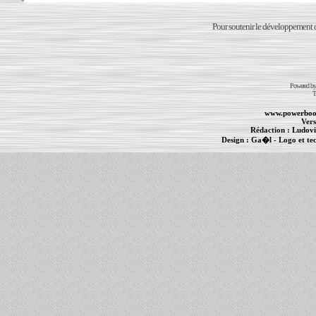
Pour soutenir le développement du
Powered b
T
www.powerboo
Vers
Rédaction :
Ludovi
Design :
Ga�l
- Logo et te
Informations :
PowerBook
-
MacBook Pro
-
i