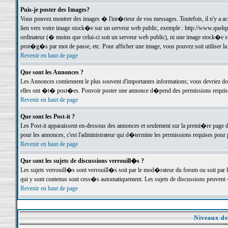
Puis-je poster des Images?
Vous pouvez montrer des images � l'int�rieur de vos messages. Toutefois, il n'y a 
lien vers votre image stock�e sur un serveur web public, exemple : http://www.quelq
ordinateur (� moins que celui-ci soit un serveur web public), ni une image stock�e su
prot�g�s par mot de passe, etc. Pour afficher une image, vous pouvez soit utiliser 
Revenir en haut de page
Que sont les Annonces ?
Les Annonces contiennent le plus souvent d'importantes informations; vous devriez d
elles ont �t� post�es. Pouvoir poster une annonce d�pend des permissions requises;
Revenir en haut de page
Que sont les Post-it ?
Les Post-it apparaissent en-dessous des annonces et seulement sur la premi�re page 
pour les annonces, c'est l'administrateur qui d�termine les permissions requises pour 
Revenir en haut de page
Que sont les sujets de discussions verrouill�s ?
Les sujets verrouill�s sont verrouill�s soit par le mod�rateur du forum ou soit par 
qui y sont contenus sont cess�s automatiquement. Les sujets de discussions peuvent 
Revenir en haut de page
Niveaux de