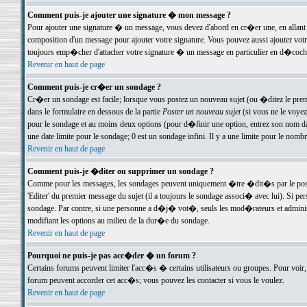
Comment puis-je ajouter une signature � mon message ?
Pour ajouter une signature � un message, vous devez d'abord en cr�er une, en allant
composition d'un message pour ajouter votre signature. Vous pouvez aussi ajouter vot
toujours emp�cher d'attacher votre signature � un message en particulier en d�cochan
Revenir en haut de page
Comment puis-je cr�er un sondage ?
Cr�er un sondage est facile; lorsque vous postez un nouveau sujet (ou �ditez le premie
dans le formulaire en dessous de la partie
Poster un nouveau sujet
(si vous ne le voyez
pour le sondage et au moins deux options (pour d�finir une option, entrez son nom d
une date limite pour le sondage; 0 est un sondage infini. Il y a une limite pour le nomb
Revenir en haut de page
Comment puis-je �diter ou supprimer un sondage ?
Comme pour les messages, les sondages peuvent uniquement �tre �dit�s par le poste
'Editer' du premier message du sujet (il a toujours le sondage associ� avec lui). Si 
sondage. Par contre, si une personne a d�j� vot�, seuls les mod�rateurs et administ
modifiant les options au milieu de la dur�e du sondage.
Revenir en haut de page
Pourquoi ne puis-je pas acc�der � un forum ?
Certains forums peuvent limiter l'acc�s � certains utilisateurs ou groupes. Pour voir, 
forum peuvent accorder cet acc�s; vous pouvez les contacter si vous le voulez.
Revenir en haut de page