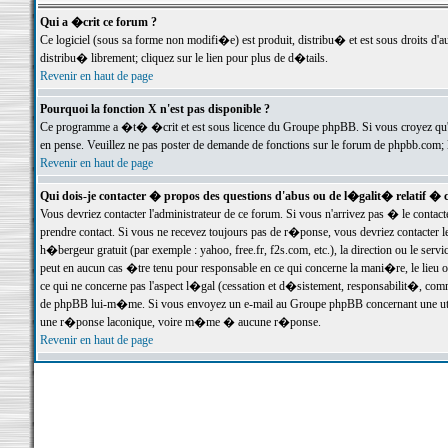
Qui a �crit ce forum ?
Ce logiciel (sous sa forme non modifi�e) est produit, distribu� et est sous droits d'a
distribu� librement; cliquez sur le lien pour plus de d�tails.
Revenir en haut de page
Pourquoi la fonction X n'est pas disponible ?
Ce programme a �t� �crit et est sous licence du Groupe phpBB. Si vous croyez qu'un
en pense. Veuillez ne pas poster de demande de fonctions sur le forum de phpbb.com; 
Revenir en haut de page
Qui dois-je contacter � propos des questions d'abus ou de l�galit� relatif � 
Vous devriez contacter l'administrateur de ce forum. Si vous n'arrivez pas � le conta
prendre contact. Si vous ne recevez toujours pas de r�ponse, vous devriez contacter 
h�bergeur gratuit (par exemple : yahoo, free.fr, f2s.com, etc.), la direction ou le se
peut en aucun cas �tre tenu pour responsable en ce qui concerne la mani�re, le lieu ou 
ce qui ne concerne pas l'aspect l�gal (cessation et d�sistement, responsabilit�, comm
de phpBB lui-m�me. Si vous envoyez un e-mail au Groupe phpBB concernant une utili
une r�ponse laconique, voire m�me � aucune r�ponse.
Revenir en haut de page