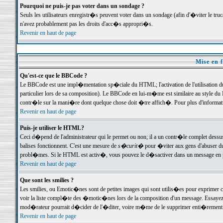
Pourquoi ne puis-je pas voter dans un sondage ?
Seuls les utilisateurs enregistr�s peuvent voter dans un sondage (afin d'�viter le tr
n'avez probablement pas les droits d'acc�s appropri�s.
Revenir en haut de page
Mise en f
Qu'est-ce que le BBCode ?
Le BBCode est une impl�mentation sp�ciale du HTML; l'activation de l'utilisation 
particulier lors de sa composition). Le BBCode en lui-m�me est similaire au style du H
contr�le sur la mani�re dont quelque chose doit �tre affich�. Pour plus d'information
Revenir en haut de page
Puis-je utiliser le HTML?
Ceci d�pend de l'administrateur qui le permet ou non; il a un contr�le complet dessu
balises fonctionnent. C'est une mesure de
s�curit�
pour �viter aux gens d'abuser du 
probl�mes. Si le HTML est activ�, vous pouvez le d�sactiver dans un message en par
Revenir en haut de page
Que sont les smilies ?
Les smilies, ou Emotic�nes sont de petites images qui sont utilis�es pour exprimer certa
voir la liste compl�te des �motic�nes lors de la composition d'un message. Essayez de 
mod�rateur pourrait d�cider de l'�diter, voire m�me de le supprimer enti�rement
Revenir en haut de page