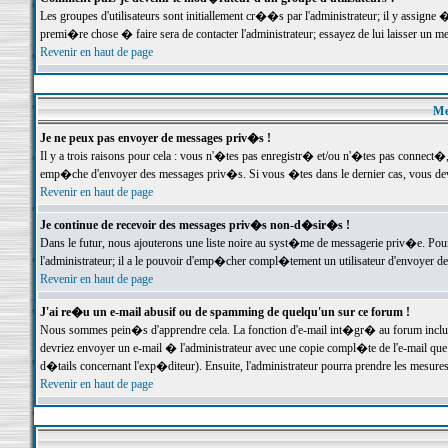
Les groupes d'utilisateurs sont initiallement cr��s par l'administrateur; il y assign
premi�re chose � faire sera de contacter l'administrateur; essayez de lui laisser un 
Revenir en haut de page
Me
Je ne peux pas envoyer de messages priv�s !
Il y a trois raisons pour cela : vous n'�tes pas enregistr� et/ou n'�tes pas connect�
emp�che d'envoyer des messages priv�s. Si vous �tes dans le dernier cas, vous devr
Revenir en haut de page
Je continue de recevoir des messages priv�s non-d�sir�s !
Dans le futur, nous ajouterons une liste noire au syst�me de messagerie priv�e. P
l'administrateur; il a le pouvoir d'emp�cher compl�tement un utilisateur d'envoyer 
Revenir en haut de page
J'ai re�u un e-mail abusif ou de spamming de quelqu'un sur ce forum !
Nous sommes pein�s d'apprendre cela. La fonction d'e-mail int�gr� au forum inclut d
devriez envoyer un e-mail � l'administrateur avec une copie compl�te de l'e-mail que v
d�tails concernant l'exp�diteur). Ensuite, l'administrateur pourra prendre les mesure
Revenir en haut de page