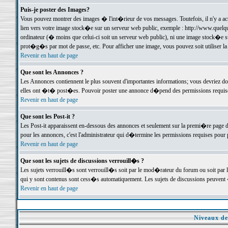
Puis-je poster des Images?
Vous pouvez montrer des images � l'int�rieur de vos messages. Toutefois, il n'y a 
lien vers votre image stock�e sur un serveur web public, exemple : http://www.quelq
ordinateur (� moins que celui-ci soit un serveur web public), ni une image stock�e su
prot�g�s par mot de passe, etc. Pour afficher une image, vous pouvez soit utiliser 
Revenir en haut de page
Que sont les Annonces ?
Les Annonces contiennent le plus souvent d'importantes informations; vous devriez d
elles ont �t� post�es. Pouvoir poster une annonce d�pend des permissions requises;
Revenir en haut de page
Que sont les Post-it ?
Les Post-it apparaissent en-dessous des annonces et seulement sur la premi�re page 
pour les annonces, c'est l'administrateur qui d�termine les permissions requises pour 
Revenir en haut de page
Que sont les sujets de discussions verrouill�s ?
Les sujets verrouill�s sont verrouill�s soit par le mod�rateur du forum ou soit par 
qui y sont contenus sont cess�s automatiquement. Les sujets de discussions peuvent 
Revenir en haut de page
Niveaux de