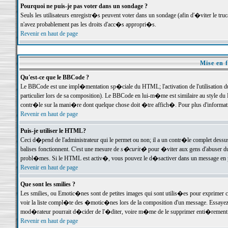
Pourquoi ne puis-je pas voter dans un sondage ?
Seuls les utilisateurs enregistr�s peuvent voter dans un sondage (afin d'�viter le tr
n'avez probablement pas les droits d'acc�s appropri�s.
Revenir en haut de page
Mise en f
Qu'est-ce que le BBCode ?
Le BBCode est une impl�mentation sp�ciale du HTML; l'activation de l'utilisation 
particulier lors de sa composition). Le BBCode en lui-m�me est similaire au style du H
contr�le sur la mani�re dont quelque chose doit �tre affich�. Pour plus d'information
Revenir en haut de page
Puis-je utiliser le HTML?
Ceci d�pend de l'administrateur qui le permet ou non; il a un contr�le complet dessu
balises fonctionnent. C'est une mesure de
s�curit�
pour �viter aux gens d'abuser du 
probl�mes. Si le HTML est activ�, vous pouvez le d�sactiver dans un message en par
Revenir en haut de page
Que sont les smilies ?
Les smilies, ou Emotic�nes sont de petites images qui sont utilis�es pour exprimer certa
voir la liste compl�te des �motic�nes lors de la composition d'un message. Essayez de 
mod�rateur pourrait d�cider de l'�diter, voire m�me de le supprimer enti�rement
Revenir en haut de page