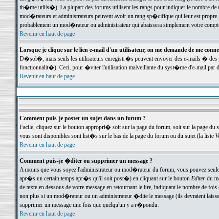
th�me utilis�). La plupart des forums utilisent les rangs pour indiquer le nombre de m
mod�rateurs et administrateurs peuvent avoir un rang sp�cifique qui leur est propre. 
probablement un mod�rateur ou administrateur qui abaissera simplement votre compte
Revenir en haut de page
Lorsque je clique sur le lien e-mail d'un utilisateur, on me demande de me conne
D�sol�, mais seuls les utilisateurs enregistr�s peuvent envoyer des e-mails � des ge
fonctionnalit�). Ceci, pour �viter l'utilisation malveillante du syst�me d'e-mail par 
Revenir en haut de page
Comment puis-je poster un sujet dans un forum ?
Facile, cliquez sur le bouton appropri� soit sur la page du forum, soit sur la page du 
vous sont disponibles sont list�s sur le bas de la page du forum ou du sujet (la liste
V
Revenir en haut de page
Comment puis-je �diter ou supprimer un message ?
A moins que vous soyez l'administrateur ou mod�rateur du forum, vous pouvez seul
apr�s un certain temps apr�s qu'il soit post�) en cliquant sur le bouton
Editer
du me
de texte en dessous de votre message en retournant le lire, indiquant le nombre de fo
non plus si un mod�rateur ou un administrateur �dite le message (ils devraient laisser
supprimer un message une fois que quelqu'un y a r�pondu.
Revenir en haut de page