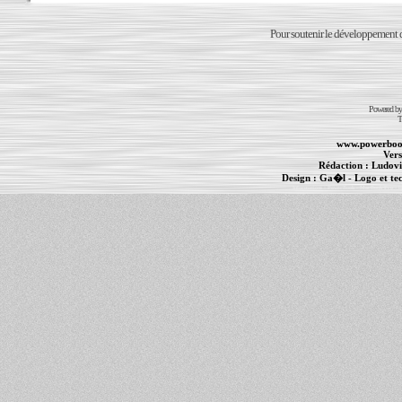
Pour soutenir le développement du
Powered b
T
www.powerboo
Vers
Rédaction :
Ludovi
Design :
Ga�l
- Logo et te
Informations :
PowerBook
-
MacBook Pro
-
i