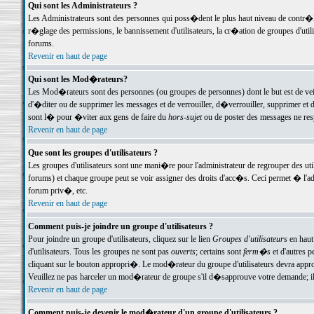
Qui sont les Administrateurs ?
Les Administrateurs sont des personnes qui poss�dent le plus haut niveau de contr�le 
r�glage des permissions, le bannissement d'utilisateurs, la cr�ation de groupes d'uti
forums.
Revenir en haut de page
Qui sont les Mod�rateurs?
Les Mod�rateurs sont des personnes (ou groupes de personnes) dont le but est de veil
d'�diter ou de supprimer les messages et de verrouiller, d�verrouiller, supprimer 
sont l� pour �viter aux gens de faire du
hors-sujet
ou de poster des messages ne res
Revenir en haut de page
Que sont les groupes d'utilisateurs ?
Les groupes d'utilisateurs sont une mani�re pour l'administrateur de regrouper des util
forums) et chaque groupe peut se voir assigner des droits d'acc�s. Ceci permet � 
forum priv�, etc.
Revenir en haut de page
Comment puis-je joindre un groupe d'utilisateurs ?
Pour joindre un groupe d'utilisateurs, cliquez sur le lien
Groupes d'utilisateurs
en haut
d'utilisateurs. Tous les groupes ne sont pas
ouverts
; certains sont
ferm�s
et d'autres p
cliquant sur le bouton appropri�. Le mod�rateur du groupe d'utilisateurs devra appro
Veuillez ne pas harceler un mod�rateur de groupe s'il d�sapprouve votre demande; il 
Revenir en haut de page
Comment puis-je devenir le mod�rateur d'un groupe d'utilisateurs ?