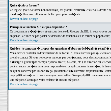
Qui a �crit ce forum ?
Ce logiciel (sous sa forme non modifi�e) est produit, distribu� et est sous droits d'a
distribu� librement; cliquez sur le lien pour plus de d�tails.
Revenir en haut de page
Pourquoi la fonction X n'est pas disponible ?
Ce programme a �t� �crit et est sous licence du Groupe phpBB. Si vous croyez qu'un
en pense. Veuillez ne pas poster de demande de fonctions sur le forum de phpbb.com; 
Revenir en haut de page
Qui dois-je contacter � propos des questions d'abus ou de l�galit� relatif � 
Vous devriez contacter l'administrateur de ce forum. Si vous n'arrivez pas � le conta
prendre contact. Si vous ne recevez toujours pas de r�ponse, vous devriez contacter 
h�bergeur gratuit (par exemple : yahoo, free.fr, f2s.com, etc.), la direction ou le se
peut en aucun cas �tre tenu pour responsable en ce qui concerne la mani�re, le lieu ou 
ce qui ne concerne pas l'aspect l�gal (cessation et d�sistement, responsabilit�, comm
de phpBB lui-m�me. Si vous envoyez un e-mail au Groupe phpBB concernant une utili
une r�ponse laconique, voire m�me � aucune r�ponse.
Revenir en haut de page