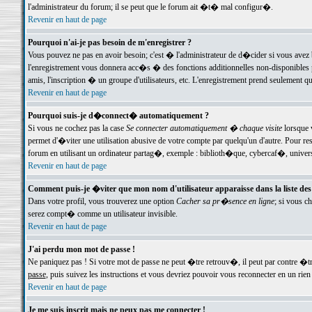
l'administrateur du forum; il se peut que le forum ait �t� mal configur�.
Revenir en haut de page
Pourquoi n'ai-je pas besoin de m'enregistrer ?
Vous pouvez ne pas en avoir besoin; c'est � l'administrateur de d�cider si vous avez 
l'enregistrement vous donnera acc�s � des fonctions additionnelles non-disponibles p
amis, l'inscription � un groupe d'utilisateurs, etc. L'enregistrement prend seulement q
Revenir en haut de page
Pourquoi suis-je d�connect� automatiquement ?
Si vous ne cochez pas la case
Se connecter automatiquement � chaque visite
lorsque 
permet d'�viter une utilisation abusive de votre compte par quelqu'un d'autre. Pour 
forum en utilisant un ordinateur partag�, exemple : biblioth�que, cybercaf�, univers
Revenir en haut de page
Comment puis-je �viter que mon nom d'utilisateur apparaisse dans la liste des u
Dans votre profil, vous trouverez une option
Cacher sa pr�sence en ligne
; si vous c
serez compt� comme un utilisateur invisible.
Revenir en haut de page
J'ai perdu mon mot de passe !
Ne paniquez pas ! Si votre mot de passe ne peut �tre retrouv�, il peut par contre �tre
passe
, puis suivez les instructions et vous devriez pouvoir vous reconnecter en un rien
Revenir en haut de page
Je me suis inscrit mais ne peux pas me connecter !