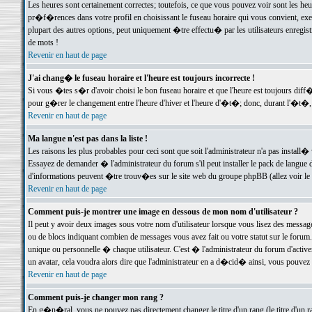
Les heures sont certainement correctes; toutefois, ce que vous pouvez voir sont les he
pr�f�rences dans votre profil en choisissant le fuseau horaire qui vous convient, exe
plupart des autres options, peut uniquement �tre effectu� par les utilisateurs enregis
de mots !
Revenir en haut de page
J'ai chang� le fuseau horaire et l'heure est toujours incorrecte !
Si vous �tes s�r d'avoir choisi le bon fuseau horaire et que l'heure est toujours d
pour g�rer le changement entre l'heure d'hiver et l'heure d'�t�; donc, durant l'�t�,
Revenir en haut de page
Ma langue n'est pas dans la liste !
Les raisons les plus probables pour ceci sont que soit l'administrateur n'a pas install�
Essayez de demander � l'administrateur du forum s'il peut installer le pack de langue d
d'informations peuvent �tre trouv�es sur le site web du groupe phpBB (allez voir le l
Revenir en haut de page
Comment puis-je montrer une image en dessous de mon nom d'utilisateur ?
Il peut y avoir deux images sous votre nom d'utilisateur lorsque vous lisez des mess
ou de blocs indiquant combien de messages vous avez fait ou votre statut sur le for
unique ou personnelle � chaque utilisateur. C'est � l'administrateur du forum d'activer
un avatar, cela voudra alors dire que l'administrateur en a d�cid� ainsi, vous pouvez
Revenir en haut de page
Comment puis-je changer mon rang ?
En g�n�ral, vous ne pouvez pas directement changer le titre d'un rang (le titre d'un ra