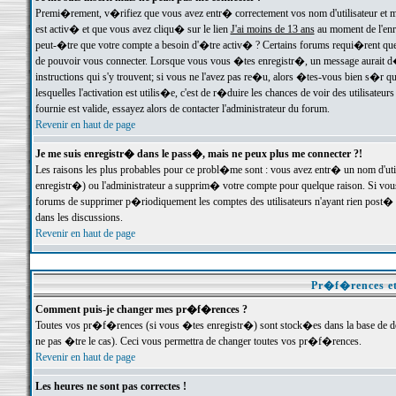
Premi�rement, v�rifiez que vous avez entr� correctement vos nom d'utilisateur et mo
est activ� et que vous avez cliqu� sur le lien
J'ai moins de 13 ans
au moment de l'enre
peut-�tre que votre compte a besoin d'�tre activ� ? Certains forums requi�rent que 
de pouvoir vous connecter. Lorsque vous vous �tes enregistr�, un message aurait d� v
instructions qui s'y trouvent; si vous ne l'avez pas re�u, alors �tes-vous bien s�r que
lesquelles l'activation est utilis�e, c'est de r�duire les chances de voir des utilis
fournie est valide, essayez alors de contacter l'administrateur du forum.
Revenir en haut de page
Je me suis enregistr� dans le pass�, mais ne peux plus me connecter ?!
Les raisons les plus probables pour ce probl�me sont : vous avez entr� un nom d'ut
enregistr�) ou l'administrateur a supprim� votre compte pour quelque raison. Si vous 
forums de supprimer p�riodiquement les comptes des utilisateurs n'ayant rien post� a
dans les discussions.
Revenir en haut de page
Pr�f�rences et
Comment puis-je changer mes pr�f�rences ?
Toutes vos pr�f�rences (si vous �tes enregistr�) sont stock�es dans la base de don
ne pas �tre le cas). Ceci vous permettra de changer toutes vos pr�f�rences.
Revenir en haut de page
Les heures ne sont pas correctes !