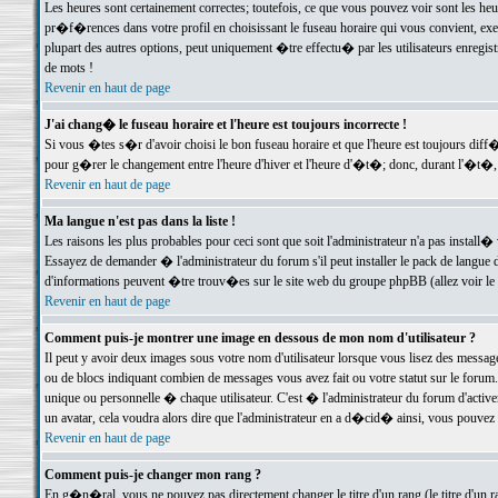
Les heures sont certainement correctes; toutefois, ce que vous pouvez voir sont les he
pr�f�rences dans votre profil en choisissant le fuseau horaire qui vous convient, exe
plupart des autres options, peut uniquement �tre effectu� par les utilisateurs enregis
de mots !
Revenir en haut de page
J'ai chang� le fuseau horaire et l'heure est toujours incorrecte !
Si vous �tes s�r d'avoir choisi le bon fuseau horaire et que l'heure est toujours d
pour g�rer le changement entre l'heure d'hiver et l'heure d'�t�; donc, durant l'�t�,
Revenir en haut de page
Ma langue n'est pas dans la liste !
Les raisons les plus probables pour ceci sont que soit l'administrateur n'a pas install�
Essayez de demander � l'administrateur du forum s'il peut installer le pack de langue d
d'informations peuvent �tre trouv�es sur le site web du groupe phpBB (allez voir le l
Revenir en haut de page
Comment puis-je montrer une image en dessous de mon nom d'utilisateur ?
Il peut y avoir deux images sous votre nom d'utilisateur lorsque vous lisez des mess
ou de blocs indiquant combien de messages vous avez fait ou votre statut sur le for
unique ou personnelle � chaque utilisateur. C'est � l'administrateur du forum d'activer
un avatar, cela voudra alors dire que l'administrateur en a d�cid� ainsi, vous pouvez
Revenir en haut de page
Comment puis-je changer mon rang ?
En g�n�ral, vous ne pouvez pas directement changer le titre d'un rang (le titre d'un ra