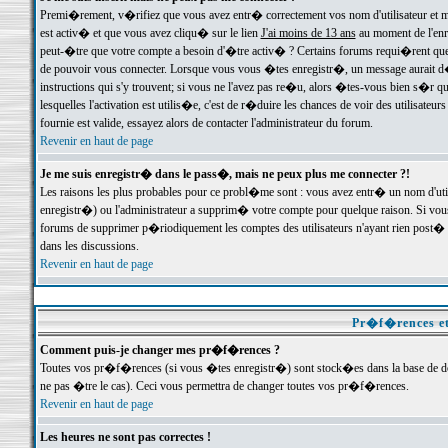
Premi�rement, v�rifiez que vous avez entr� correctement vos nom d'utilisateur et mo
est activ� et que vous avez cliqu� sur le lien
J'ai moins de 13 ans
au moment de l'enre
peut-�tre que votre compte a besoin d'�tre activ� ? Certains forums requi�rent que 
de pouvoir vous connecter. Lorsque vous vous �tes enregistr�, un message aurait d� v
instructions qui s'y trouvent; si vous ne l'avez pas re�u, alors �tes-vous bien s�r que
lesquelles l'activation est utilis�e, c'est de r�duire les chances de voir des utilis
fournie est valide, essayez alors de contacter l'administrateur du forum.
Revenir en haut de page
Je me suis enregistr� dans le pass�, mais ne peux plus me connecter ?!
Les raisons les plus probables pour ce probl�me sont : vous avez entr� un nom d'ut
enregistr�) ou l'administrateur a supprim� votre compte pour quelque raison. Si vous 
forums de supprimer p�riodiquement les comptes des utilisateurs n'ayant rien post� a
dans les discussions.
Revenir en haut de page
Pr�f�rences et
Comment puis-je changer mes pr�f�rences ?
Toutes vos pr�f�rences (si vous �tes enregistr�) sont stock�es dans la base de don
ne pas �tre le cas). Ceci vous permettra de changer toutes vos pr�f�rences.
Revenir en haut de page
Les heures ne sont pas correctes !