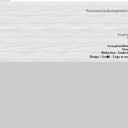
Pour soutenir le développement du
Powered b
T
www.powerboo
Vers
Rédaction :
Ludovi
Design :
Ga�l
- Logo et te
Informations :
PowerBook
-
MacBook Pro
-
i