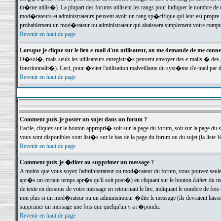
th�me utilis�). La plupart des forums utilisent les rangs pour indiquer le nombre de m
mod�rateurs et administrateurs peuvent avoir un rang sp�cifique qui leur est propre. 
probablement un mod�rateur ou administrateur qui abaissera simplement votre compte
Revenir en haut de page
Lorsque je clique sur le lien e-mail d'un utilisateur, on me demande de me conne
D�sol�, mais seuls les utilisateurs enregistr�s peuvent envoyer des e-mails � des ge
fonctionnalit�). Ceci, pour �viter l'utilisation malveillante du syst�me d'e-mail par 
Revenir en haut de page
Comment puis-je poster un sujet dans un forum ?
Facile, cliquez sur le bouton appropri� soit sur la page du forum, soit sur la page du 
vous sont disponibles sont list�s sur le bas de la page du forum ou du sujet (la liste
V
Revenir en haut de page
Comment puis-je �diter ou supprimer un message ?
A moins que vous soyez l'administrateur ou mod�rateur du forum, vous pouvez seul
apr�s un certain temps apr�s qu'il soit post�) en cliquant sur le bouton
Editer
du me
de texte en dessous de votre message en retournant le lire, indiquant le nombre de fo
non plus si un mod�rateur ou un administrateur �dite le message (ils devraient laisser
supprimer un message une fois que quelqu'un y a r�pondu.
Revenir en haut de page