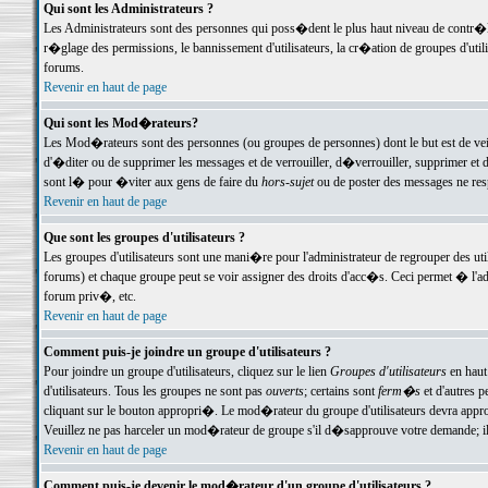
Qui sont les Administrateurs ?
Les Administrateurs sont des personnes qui poss�dent le plus haut niveau de contr�le 
r�glage des permissions, le bannissement d'utilisateurs, la cr�ation de groupes d'uti
forums.
Revenir en haut de page
Qui sont les Mod�rateurs?
Les Mod�rateurs sont des personnes (ou groupes de personnes) dont le but est de veil
d'�diter ou de supprimer les messages et de verrouiller, d�verrouiller, supprimer 
sont l� pour �viter aux gens de faire du
hors-sujet
ou de poster des messages ne res
Revenir en haut de page
Que sont les groupes d'utilisateurs ?
Les groupes d'utilisateurs sont une mani�re pour l'administrateur de regrouper des util
forums) et chaque groupe peut se voir assigner des droits d'acc�s. Ceci permet � 
forum priv�, etc.
Revenir en haut de page
Comment puis-je joindre un groupe d'utilisateurs ?
Pour joindre un groupe d'utilisateurs, cliquez sur le lien
Groupes d'utilisateurs
en haut
d'utilisateurs. Tous les groupes ne sont pas
ouverts
; certains sont
ferm�s
et d'autres p
cliquant sur le bouton appropri�. Le mod�rateur du groupe d'utilisateurs devra appro
Veuillez ne pas harceler un mod�rateur de groupe s'il d�sapprouve votre demande; il 
Revenir en haut de page
Comment puis-je devenir le mod�rateur d'un groupe d'utilisateurs ?