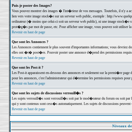
Puis-je poster des Images?
Vous pouvez montrer des images � l'int�rieur de vos messages. Toutefois, il n'y a 
lien vers votre image stock�e sur un serveur web public, exemple : http://www.quelq
ordinateur (� moins que celui-ci soit un serveur web public), ni une image stock�e su
prot�g�s par mot de passe, etc. Pour afficher une image, vous pouvez soit utiliser 
Revenir en haut de page
Que sont les Annonces ?
Les Annonces contiennent le plus souvent d'importantes informations; vous devriez d
elles ont �t� post�es. Pouvoir poster une annonce d�pend des permissions requises;
Revenir en haut de page
Que sont les Post-it ?
Les Post-it apparaissent en-dessous des annonces et seulement sur la premi�re page 
pour les annonces, c'est l'administrateur qui d�termine les permissions requises pour 
Revenir en haut de page
Que sont les sujets de discussions verrouill�s ?
Les sujets verrouill�s sont verrouill�s soit par le mod�rateur du forum ou soit par 
qui y sont contenus sont cess�s automatiquement. Les sujets de discussions peuvent 
Revenir en haut de page
Niveaux de