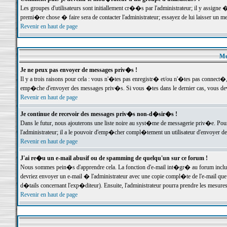
Les groupes d'utilisateurs sont initiallement cr��s par l'administrateur; il y assign
premi�re chose � faire sera de contacter l'administrateur; essayez de lui laisser un 
Revenir en haut de page
Me
Je ne peux pas envoyer de messages priv�s !
Il y a trois raisons pour cela : vous n'�tes pas enregistr� et/ou n'�tes pas connect�
emp�che d'envoyer des messages priv�s. Si vous �tes dans le dernier cas, vous devr
Revenir en haut de page
Je continue de recevoir des messages priv�s non-d�sir�s !
Dans le futur, nous ajouterons une liste noire au syst�me de messagerie priv�e. P
l'administrateur; il a le pouvoir d'emp�cher compl�tement un utilisateur d'envoyer 
Revenir en haut de page
J'ai re�u un e-mail abusif ou de spamming de quelqu'un sur ce forum !
Nous sommes pein�s d'apprendre cela. La fonction d'e-mail int�gr� au forum inclut d
devriez envoyer un e-mail � l'administrateur avec une copie compl�te de l'e-mail que v
d�tails concernant l'exp�diteur). Ensuite, l'administrateur pourra prendre les mesure
Revenir en haut de page