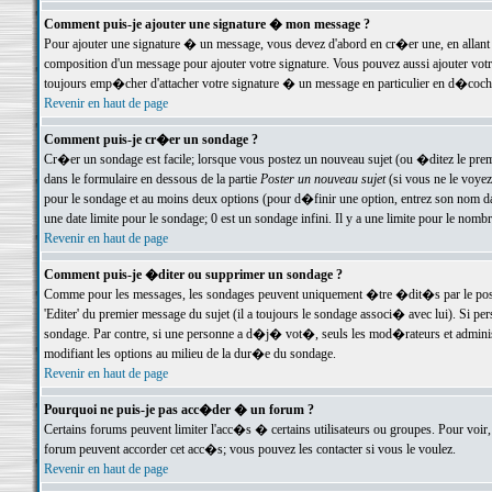
Comment puis-je ajouter une signature � mon message ?
Pour ajouter une signature � un message, vous devez d'abord en cr�er une, en allant
composition d'un message pour ajouter votre signature. Vous pouvez aussi ajouter vot
toujours emp�cher d'attacher votre signature � un message en particulier en d�cochan
Revenir en haut de page
Comment puis-je cr�er un sondage ?
Cr�er un sondage est facile; lorsque vous postez un nouveau sujet (ou �ditez le premie
dans le formulaire en dessous de la partie
Poster un nouveau sujet
(si vous ne le voyez
pour le sondage et au moins deux options (pour d�finir une option, entrez son nom d
une date limite pour le sondage; 0 est un sondage infini. Il y a une limite pour le nomb
Revenir en haut de page
Comment puis-je �diter ou supprimer un sondage ?
Comme pour les messages, les sondages peuvent uniquement �tre �dit�s par le poste
'Editer' du premier message du sujet (il a toujours le sondage associ� avec lui). Si 
sondage. Par contre, si une personne a d�j� vot�, seuls les mod�rateurs et administ
modifiant les options au milieu de la dur�e du sondage.
Revenir en haut de page
Pourquoi ne puis-je pas acc�der � un forum ?
Certains forums peuvent limiter l'acc�s � certains utilisateurs ou groupes. Pour voir, 
forum peuvent accorder cet acc�s; vous pouvez les contacter si vous le voulez.
Revenir en haut de page