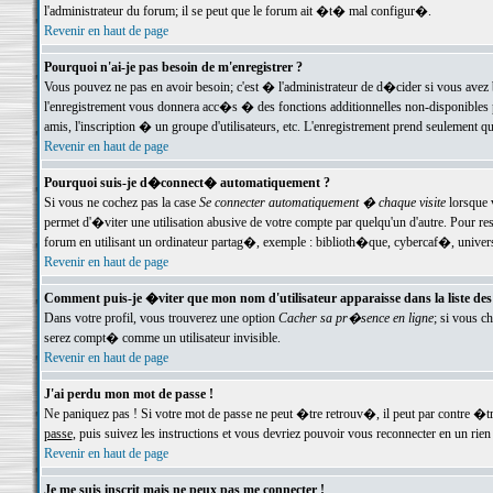
l'administrateur du forum; il se peut que le forum ait �t� mal configur�.
Revenir en haut de page
Pourquoi n'ai-je pas besoin de m'enregistrer ?
Vous pouvez ne pas en avoir besoin; c'est � l'administrateur de d�cider si vous avez 
l'enregistrement vous donnera acc�s � des fonctions additionnelles non-disponibles p
amis, l'inscription � un groupe d'utilisateurs, etc. L'enregistrement prend seulement q
Revenir en haut de page
Pourquoi suis-je d�connect� automatiquement ?
Si vous ne cochez pas la case
Se connecter automatiquement � chaque visite
lorsque 
permet d'�viter une utilisation abusive de votre compte par quelqu'un d'autre. Pour 
forum en utilisant un ordinateur partag�, exemple : biblioth�que, cybercaf�, univers
Revenir en haut de page
Comment puis-je �viter que mon nom d'utilisateur apparaisse dans la liste des u
Dans votre profil, vous trouverez une option
Cacher sa pr�sence en ligne
; si vous c
serez compt� comme un utilisateur invisible.
Revenir en haut de page
J'ai perdu mon mot de passe !
Ne paniquez pas ! Si votre mot de passe ne peut �tre retrouv�, il peut par contre �tre
passe
, puis suivez les instructions et vous devriez pouvoir vous reconnecter en un rien
Revenir en haut de page
Je me suis inscrit mais ne peux pas me connecter !