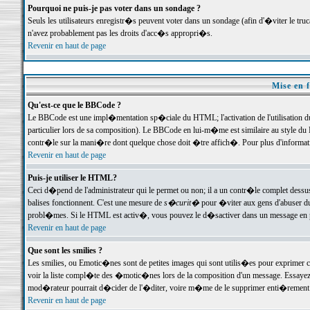
Pourquoi ne puis-je pas voter dans un sondage ?
Seuls les utilisateurs enregistr�s peuvent voter dans un sondage (afin d'�viter le tr
n'avez probablement pas les droits d'acc�s appropri�s.
Revenir en haut de page
Mise en f
Qu'est-ce que le BBCode ?
Le BBCode est une impl�mentation sp�ciale du HTML; l'activation de l'utilisation 
particulier lors de sa composition). Le BBCode en lui-m�me est similaire au style du H
contr�le sur la mani�re dont quelque chose doit �tre affich�. Pour plus d'information
Revenir en haut de page
Puis-je utiliser le HTML?
Ceci d�pend de l'administrateur qui le permet ou non; il a un contr�le complet dessu
balises fonctionnent. C'est une mesure de
s�curit�
pour �viter aux gens d'abuser du 
probl�mes. Si le HTML est activ�, vous pouvez le d�sactiver dans un message en par
Revenir en haut de page
Que sont les smilies ?
Les smilies, ou Emotic�nes sont de petites images qui sont utilis�es pour exprimer certa
voir la liste compl�te des �motic�nes lors de la composition d'un message. Essayez de 
mod�rateur pourrait d�cider de l'�diter, voire m�me de le supprimer enti�rement
Revenir en haut de page