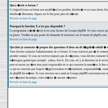
Qui a �crit ce forum ?
Ce logiciel (sous sa forme non modifi�e) est produit, distribu� et est sous droits d'a
distribu� librement; cliquez sur le lien pour plus de d�tails.
Revenir en haut de page
Pourquoi la fonction X n'est pas disponible ?
Ce programme a �t� �crit et est sous licence du Groupe phpBB. Si vous croyez qu'un
en pense. Veuillez ne pas poster de demande de fonctions sur le forum de phpbb.com; 
Revenir en haut de page
Qui dois-je contacter � propos des questions d'abus ou de l�galit� relatif � 
Vous devriez contacter l'administrateur de ce forum. Si vous n'arrivez pas � le conta
prendre contact. Si vous ne recevez toujours pas de r�ponse, vous devriez contacter 
h�bergeur gratuit (par exemple : yahoo, free.fr, f2s.com, etc.), la direction ou le se
peut en aucun cas �tre tenu pour responsable en ce qui concerne la mani�re, le lieu ou 
ce qui ne concerne pas l'aspect l�gal (cessation et d�sistement, responsabilit�, comm
de phpBB lui-m�me. Si vous envoyez un e-mail au Groupe phpBB concernant une utili
une r�ponse laconique, voire m�me � aucune r�ponse.
Revenir en haut de page