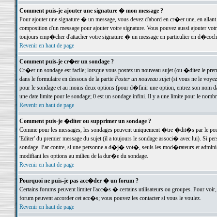
Comment puis-je ajouter une signature � mon message ?
Pour ajouter une signature � un message, vous devez d'abord en cr�er une, en allant
composition d'un message pour ajouter votre signature. Vous pouvez aussi ajouter vot
toujours emp�cher d'attacher votre signature � un message en particulier en d�cochan
Revenir en haut de page
Comment puis-je cr�er un sondage ?
Cr�er un sondage est facile; lorsque vous postez un nouveau sujet (ou �ditez le premie
dans le formulaire en dessous de la partie
Poster un nouveau sujet
(si vous ne le voyez
pour le sondage et au moins deux options (pour d�finir une option, entrez son nom d
une date limite pour le sondage; 0 est un sondage infini. Il y a une limite pour le nomb
Revenir en haut de page
Comment puis-je �diter ou supprimer un sondage ?
Comme pour les messages, les sondages peuvent uniquement �tre �dit�s par le poste
'Editer' du premier message du sujet (il a toujours le sondage associ� avec lui). Si 
sondage. Par contre, si une personne a d�j� vot�, seuls les mod�rateurs et administ
modifiant les options au milieu de la dur�e du sondage.
Revenir en haut de page
Pourquoi ne puis-je pas acc�der � un forum ?
Certains forums peuvent limiter l'acc�s � certains utilisateurs ou groupes. Pour voir, 
forum peuvent accorder cet acc�s; vous pouvez les contacter si vous le voulez.
Revenir en haut de page