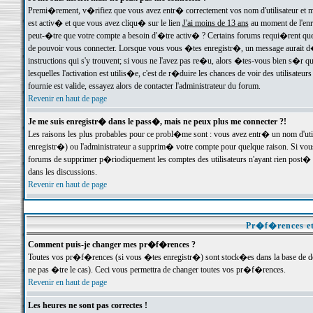
Premi�rement, v�rifiez que vous avez entr� correctement vos nom d'utilisateur et mo
est activ� et que vous avez cliqu� sur le lien
J'ai moins de 13 ans
au moment de l'enre
peut-�tre que votre compte a besoin d'�tre activ� ? Certains forums requi�rent que 
de pouvoir vous connecter. Lorsque vous vous �tes enregistr�, un message aurait d� v
instructions qui s'y trouvent; si vous ne l'avez pas re�u, alors �tes-vous bien s�r que
lesquelles l'activation est utilis�e, c'est de r�duire les chances de voir des utilis
fournie est valide, essayez alors de contacter l'administrateur du forum.
Revenir en haut de page
Je me suis enregistr� dans le pass�, mais ne peux plus me connecter ?!
Les raisons les plus probables pour ce probl�me sont : vous avez entr� un nom d'ut
enregistr�) ou l'administrateur a supprim� votre compte pour quelque raison. Si vous 
forums de supprimer p�riodiquement les comptes des utilisateurs n'ayant rien post� a
dans les discussions.
Revenir en haut de page
Pr�f�rences et
Comment puis-je changer mes pr�f�rences ?
Toutes vos pr�f�rences (si vous �tes enregistr�) sont stock�es dans la base de don
ne pas �tre le cas). Ceci vous permettra de changer toutes vos pr�f�rences.
Revenir en haut de page
Les heures ne sont pas correctes !