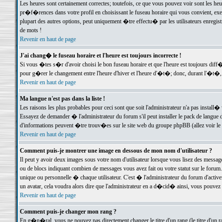
Les heures sont certainement correctes; toutefois, ce que vous pouvez voir sont les he
pr�f�rences dans votre profil en choisissant le fuseau horaire qui vous convient, exe
plupart des autres options, peut uniquement �tre effectu� par les utilisateurs enregis
de mots !
Revenir en haut de page
J'ai chang� le fuseau horaire et l'heure est toujours incorrecte !
Si vous �tes s�r d'avoir choisi le bon fuseau horaire et que l'heure est toujours d
pour g�rer le changement entre l'heure d'hiver et l'heure d'�t�; donc, durant l'�t�,
Revenir en haut de page
Ma langue n'est pas dans la liste !
Les raisons les plus probables pour ceci sont que soit l'administrateur n'a pas install�
Essayez de demander � l'administrateur du forum s'il peut installer le pack de langue d
d'informations peuvent �tre trouv�es sur le site web du groupe phpBB (allez voir le l
Revenir en haut de page
Comment puis-je montrer une image en dessous de mon nom d'utilisateur ?
Il peut y avoir deux images sous votre nom d'utilisateur lorsque vous lisez des mess
ou de blocs indiquant combien de messages vous avez fait ou votre statut sur le for
unique ou personnelle � chaque utilisateur. C'est � l'administrateur du forum d'activer
un avatar, cela voudra alors dire que l'administrateur en a d�cid� ainsi, vous pouvez
Revenir en haut de page
Comment puis-je changer mon rang ?
En g�n�ral, vous ne pouvez pas directement changer le titre d'un rang (le titre d'un ra