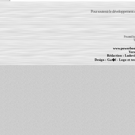
Pour soutenir le développement du
Powered b
T
www.powerboo
Vers
Rédaction :
Ludovi
Design :
Ga�l
- Logo et te
Informations :
PowerBook
-
MacBook Pro
-
i