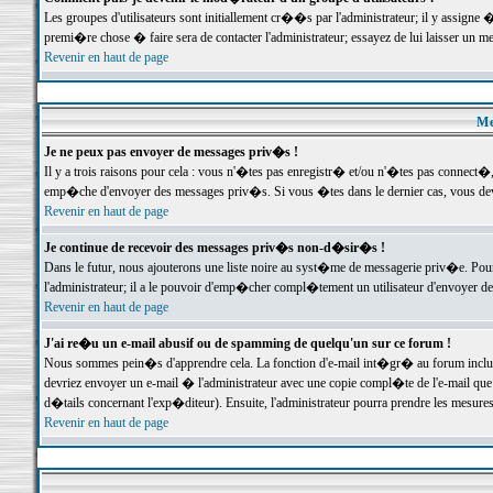
Les groupes d'utilisateurs sont initiallement cr��s par l'administrateur; il y assign
premi�re chose � faire sera de contacter l'administrateur; essayez de lui laisser un 
Revenir en haut de page
Me
Je ne peux pas envoyer de messages priv�s !
Il y a trois raisons pour cela : vous n'�tes pas enregistr� et/ou n'�tes pas connect�
emp�che d'envoyer des messages priv�s. Si vous �tes dans le dernier cas, vous devr
Revenir en haut de page
Je continue de recevoir des messages priv�s non-d�sir�s !
Dans le futur, nous ajouterons une liste noire au syst�me de messagerie priv�e. P
l'administrateur; il a le pouvoir d'emp�cher compl�tement un utilisateur d'envoyer 
Revenir en haut de page
J'ai re�u un e-mail abusif ou de spamming de quelqu'un sur ce forum !
Nous sommes pein�s d'apprendre cela. La fonction d'e-mail int�gr� au forum inclut d
devriez envoyer un e-mail � l'administrateur avec une copie compl�te de l'e-mail que v
d�tails concernant l'exp�diteur). Ensuite, l'administrateur pourra prendre les mesure
Revenir en haut de page