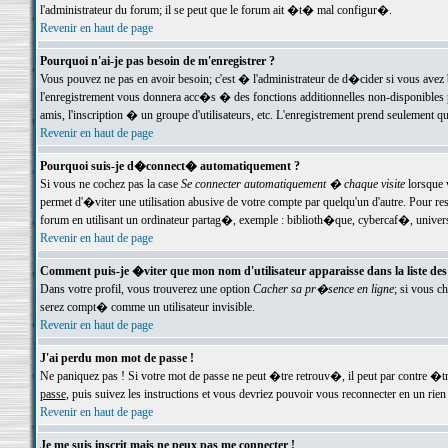
l'administrateur du forum; il se peut que le forum ait �t� mal configur�.
Revenir en haut de page
Pourquoi n'ai-je pas besoin de m'enregistrer ?
Vous pouvez ne pas en avoir besoin; c'est � l'administrateur de d�cider si vous avez 
l'enregistrement vous donnera acc�s � des fonctions additionnelles non-disponibles p
amis, l'inscription � un groupe d'utilisateurs, etc. L'enregistrement prend seulement q
Revenir en haut de page
Pourquoi suis-je d�connect� automatiquement ?
Si vous ne cochez pas la case
Se connecter automatiquement � chaque visite
lorsque 
permet d'�viter une utilisation abusive de votre compte par quelqu'un d'autre. Pour 
forum en utilisant un ordinateur partag�, exemple : biblioth�que, cybercaf�, univers
Revenir en haut de page
Comment puis-je �viter que mon nom d'utilisateur apparaisse dans la liste des u
Dans votre profil, vous trouverez une option
Cacher sa pr�sence en ligne
; si vous c
serez compt� comme un utilisateur invisible.
Revenir en haut de page
J'ai perdu mon mot de passe !
Ne paniquez pas ! Si votre mot de passe ne peut �tre retrouv�, il peut par contre �tre
passe
, puis suivez les instructions et vous devriez pouvoir vous reconnecter en un rien
Revenir en haut de page
Je me suis inscrit mais ne peux pas me connecter !