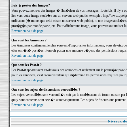
Puis-je poster des Images?
Vous pouvez montrer des images � l'int�rieur de vos messages. Toutefois, il n'y a 
lien vers votre image stock�e sur un serveur web public, exemple : http://www.quelq
ordinateur (� moins que celui-ci soit un serveur web public), ni une image stock�e su
prot�g�s par mot de passe, etc. Pour afficher une image, vous pouvez soit utiliser 
Revenir en haut de page
Que sont les Annonces ?
Les Annonces contiennent le plus souvent d'importantes informations; vous devriez d
elles ont �t� post�es. Pouvoir poster une annonce d�pend des permissions requises;
Revenir en haut de page
Que sont les Post-it ?
Les Post-it apparaissent en-dessous des annonces et seulement sur la premi�re page 
pour les annonces, c'est l'administrateur qui d�termine les permissions requises pour 
Revenir en haut de page
Que sont les sujets de discussions verrouill�s ?
Les sujets verrouill�s sont verrouill�s soit par le mod�rateur du forum ou soit par 
qui y sont contenus sont cess�s automatiquement. Les sujets de discussions peuvent 
Revenir en haut de page
Niveaux de