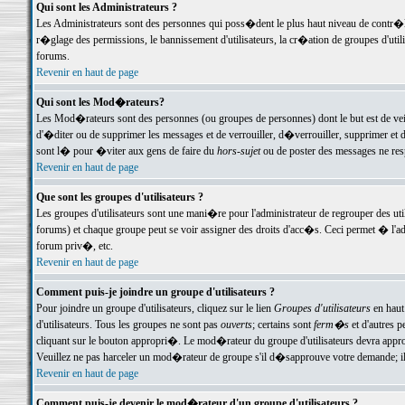
Qui sont les Administrateurs ?
Les Administrateurs sont des personnes qui poss�dent le plus haut niveau de contr�le 
r�glage des permissions, le bannissement d'utilisateurs, la cr�ation de groupes d'uti
forums.
Revenir en haut de page
Qui sont les Mod�rateurs?
Les Mod�rateurs sont des personnes (ou groupes de personnes) dont le but est de veil
d'�diter ou de supprimer les messages et de verrouiller, d�verrouiller, supprimer 
sont l� pour �viter aux gens de faire du
hors-sujet
ou de poster des messages ne res
Revenir en haut de page
Que sont les groupes d'utilisateurs ?
Les groupes d'utilisateurs sont une mani�re pour l'administrateur de regrouper des util
forums) et chaque groupe peut se voir assigner des droits d'acc�s. Ceci permet � 
forum priv�, etc.
Revenir en haut de page
Comment puis-je joindre un groupe d'utilisateurs ?
Pour joindre un groupe d'utilisateurs, cliquez sur le lien
Groupes d'utilisateurs
en haut
d'utilisateurs. Tous les groupes ne sont pas
ouverts
; certains sont
ferm�s
et d'autres p
cliquant sur le bouton appropri�. Le mod�rateur du groupe d'utilisateurs devra appro
Veuillez ne pas harceler un mod�rateur de groupe s'il d�sapprouve votre demande; il 
Revenir en haut de page
Comment puis-je devenir le mod�rateur d'un groupe d'utilisateurs ?