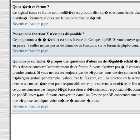
Qui a �crit ce forum ?
Ce logiciel (sous sa forme non modifi�e) est produit, distribu� et est sous droits d'a
distribu� librement; cliquez sur le lien pour plus de d�tails.
Revenir en haut de page
Pourquoi la fonction X n'est pas disponible ?
Ce programme a �t� �crit et est sous licence du Groupe phpBB. Si vous croyez qu'un
en pense. Veuillez ne pas poster de demande de fonctions sur le forum de phpbb.com; 
Revenir en haut de page
Qui dois-je contacter � propos des questions d'abus ou de l�galit� relatif � 
Vous devriez contacter l'administrateur de ce forum. Si vous n'arrivez pas � le conta
prendre contact. Si vous ne recevez toujours pas de r�ponse, vous devriez contacter 
h�bergeur gratuit (par exemple : yahoo, free.fr, f2s.com, etc.), la direction ou le se
peut en aucun cas �tre tenu pour responsable en ce qui concerne la mani�re, le lieu ou 
ce qui ne concerne pas l'aspect l�gal (cessation et d�sistement, responsabilit�, comm
de phpBB lui-m�me. Si vous envoyez un e-mail au Groupe phpBB concernant une utili
une r�ponse laconique, voire m�me � aucune r�ponse.
Revenir en haut de page