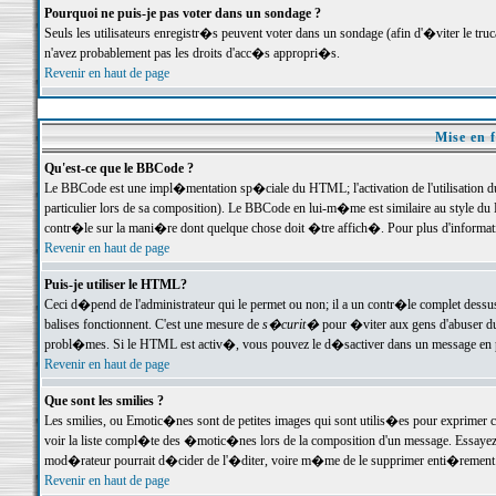
Pourquoi ne puis-je pas voter dans un sondage ?
Seuls les utilisateurs enregistr�s peuvent voter dans un sondage (afin d'�viter le tr
n'avez probablement pas les droits d'acc�s appropri�s.
Revenir en haut de page
Mise en f
Qu'est-ce que le BBCode ?
Le BBCode est une impl�mentation sp�ciale du HTML; l'activation de l'utilisation 
particulier lors de sa composition). Le BBCode en lui-m�me est similaire au style du H
contr�le sur la mani�re dont quelque chose doit �tre affich�. Pour plus d'information
Revenir en haut de page
Puis-je utiliser le HTML?
Ceci d�pend de l'administrateur qui le permet ou non; il a un contr�le complet dessu
balises fonctionnent. C'est une mesure de
s�curit�
pour �viter aux gens d'abuser du 
probl�mes. Si le HTML est activ�, vous pouvez le d�sactiver dans un message en par
Revenir en haut de page
Que sont les smilies ?
Les smilies, ou Emotic�nes sont de petites images qui sont utilis�es pour exprimer certa
voir la liste compl�te des �motic�nes lors de la composition d'un message. Essayez de 
mod�rateur pourrait d�cider de l'�diter, voire m�me de le supprimer enti�rement
Revenir en haut de page