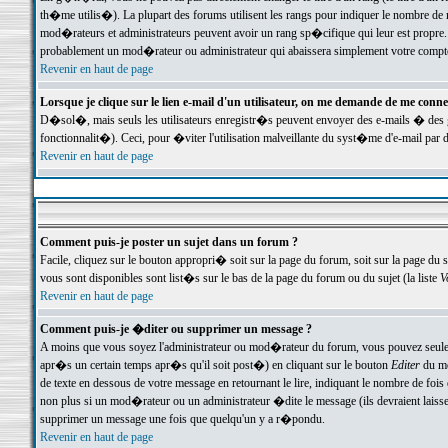
th�me utilis�). La plupart des forums utilisent les rangs pour indiquer le nombre de m
mod�rateurs et administrateurs peuvent avoir un rang sp�cifique qui leur est propre. 
probablement un mod�rateur ou administrateur qui abaissera simplement votre compte
Revenir en haut de page
Lorsque je clique sur le lien e-mail d'un utilisateur, on me demande de me conne
D�sol�, mais seuls les utilisateurs enregistr�s peuvent envoyer des e-mails � des ge
fonctionnalit�). Ceci, pour �viter l'utilisation malveillante du syst�me d'e-mail par 
Revenir en haut de page
Comment puis-je poster un sujet dans un forum ?
Facile, cliquez sur le bouton appropri� soit sur la page du forum, soit sur la page du 
vous sont disponibles sont list�s sur le bas de la page du forum ou du sujet (la liste
V
Revenir en haut de page
Comment puis-je �diter ou supprimer un message ?
A moins que vous soyez l'administrateur ou mod�rateur du forum, vous pouvez seul
apr�s un certain temps apr�s qu'il soit post�) en cliquant sur le bouton
Editer
du me
de texte en dessous de votre message en retournant le lire, indiquant le nombre de fo
non plus si un mod�rateur ou un administrateur �dite le message (ils devraient laisser
supprimer un message une fois que quelqu'un y a r�pondu.
Revenir en haut de page