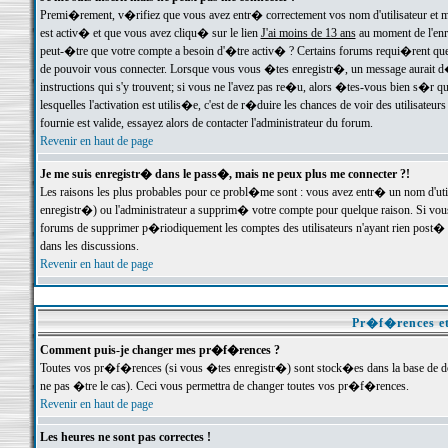
Premi�rement, v�rifiez que vous avez entr� correctement vos nom d'utilisateur et mo
est activ� et que vous avez cliqu� sur le lien
J'ai moins de 13 ans
au moment de l'enre
peut-�tre que votre compte a besoin d'�tre activ� ? Certains forums requi�rent que 
de pouvoir vous connecter. Lorsque vous vous �tes enregistr�, un message aurait d� v
instructions qui s'y trouvent; si vous ne l'avez pas re�u, alors �tes-vous bien s�r que
lesquelles l'activation est utilis�e, c'est de r�duire les chances de voir des utilis
fournie est valide, essayez alors de contacter l'administrateur du forum.
Revenir en haut de page
Je me suis enregistr� dans le pass�, mais ne peux plus me connecter ?!
Les raisons les plus probables pour ce probl�me sont : vous avez entr� un nom d'ut
enregistr�) ou l'administrateur a supprim� votre compte pour quelque raison. Si vous 
forums de supprimer p�riodiquement les comptes des utilisateurs n'ayant rien post� a
dans les discussions.
Revenir en haut de page
Pr�f�rences et
Comment puis-je changer mes pr�f�rences ?
Toutes vos pr�f�rences (si vous �tes enregistr�) sont stock�es dans la base de don
ne pas �tre le cas). Ceci vous permettra de changer toutes vos pr�f�rences.
Revenir en haut de page
Les heures ne sont pas correctes !