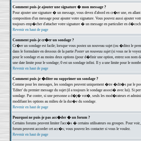
Comment puis-je ajouter une signature � mon message ?
Pour ajouter une signature � un message, vous devez d'abord en cr�er une, en allant
composition d'un message pour ajouter votre signature. Vous pouvez aussi ajouter vot
toujours emp�cher d'attacher votre signature � un message en particulier en d�cochan
Revenir en haut de page
Comment puis-je cr�er un sondage ?
Cr�er un sondage est facile; lorsque vous postez un nouveau sujet (ou �ditez le premie
dans le formulaire en dessous de la partie
Poster un nouveau sujet
(si vous ne le voyez
pour le sondage et au moins deux options (pour d�finir une option, entrez son nom d
une date limite pour le sondage; 0 est un sondage infini. Il y a une limite pour le nomb
Revenir en haut de page
Comment puis-je �diter ou supprimer un sondage ?
Comme pour les messages, les sondages peuvent uniquement �tre �dit�s par le poste
'Editer' du premier message du sujet (il a toujours le sondage associ� avec lui). Si 
sondage. Par contre, si une personne a d�j� vot�, seuls les mod�rateurs et administ
modifiant les options au milieu de la dur�e du sondage.
Revenir en haut de page
Pourquoi ne puis-je pas acc�der � un forum ?
Certains forums peuvent limiter l'acc�s � certains utilisateurs ou groupes. Pour voir, 
forum peuvent accorder cet acc�s; vous pouvez les contacter si vous le voulez.
Revenir en haut de page