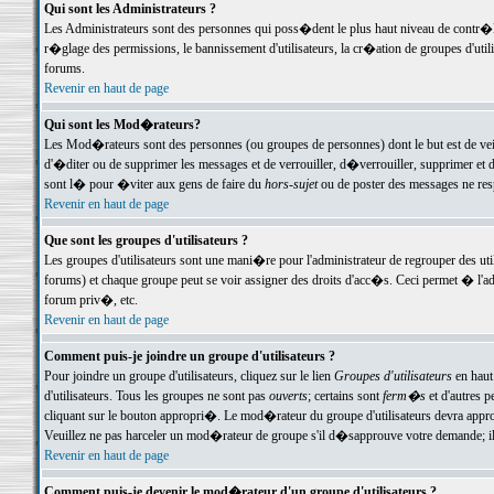
Qui sont les Administrateurs ?
Les Administrateurs sont des personnes qui poss�dent le plus haut niveau de contr�le 
r�glage des permissions, le bannissement d'utilisateurs, la cr�ation de groupes d'uti
forums.
Revenir en haut de page
Qui sont les Mod�rateurs?
Les Mod�rateurs sont des personnes (ou groupes de personnes) dont le but est de veil
d'�diter ou de supprimer les messages et de verrouiller, d�verrouiller, supprimer 
sont l� pour �viter aux gens de faire du
hors-sujet
ou de poster des messages ne res
Revenir en haut de page
Que sont les groupes d'utilisateurs ?
Les groupes d'utilisateurs sont une mani�re pour l'administrateur de regrouper des util
forums) et chaque groupe peut se voir assigner des droits d'acc�s. Ceci permet � 
forum priv�, etc.
Revenir en haut de page
Comment puis-je joindre un groupe d'utilisateurs ?
Pour joindre un groupe d'utilisateurs, cliquez sur le lien
Groupes d'utilisateurs
en haut
d'utilisateurs. Tous les groupes ne sont pas
ouverts
; certains sont
ferm�s
et d'autres p
cliquant sur le bouton appropri�. Le mod�rateur du groupe d'utilisateurs devra appro
Veuillez ne pas harceler un mod�rateur de groupe s'il d�sapprouve votre demande; il 
Revenir en haut de page
Comment puis-je devenir le mod�rateur d'un groupe d'utilisateurs ?