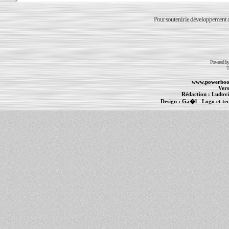
Pour soutenir le développement du
Powered b
T
www.powerboo
Vers
Rédaction :
Ludovi
Design :
Ga�l
- Logo et te
Informations :
PowerBook
-
MacBook Pro
-
i