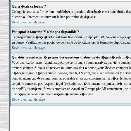
Qui a �crit ce forum ?
Ce logiciel (sous sa forme non modifi�e) est produit, distribu� et est sous droits d'a
distribu� librement; cliquez sur le lien pour plus de d�tails.
Revenir en haut de page
Pourquoi la fonction X n'est pas disponible ?
Ce programme a �t� �crit et est sous licence du Groupe phpBB. Si vous croyez qu'un
en pense. Veuillez ne pas poster de demande de fonctions sur le forum de phpbb.com; 
Revenir en haut de page
Qui dois-je contacter � propos des questions d'abus ou de l�galit� relatif � 
Vous devriez contacter l'administrateur de ce forum. Si vous n'arrivez pas � le conta
prendre contact. Si vous ne recevez toujours pas de r�ponse, vous devriez contacter 
h�bergeur gratuit (par exemple : yahoo, free.fr, f2s.com, etc.), la direction ou le se
peut en aucun cas �tre tenu pour responsable en ce qui concerne la mani�re, le lieu ou 
ce qui ne concerne pas l'aspect l�gal (cessation et d�sistement, responsabilit�, comm
de phpBB lui-m�me. Si vous envoyez un e-mail au Groupe phpBB concernant une utili
une r�ponse laconique, voire m�me � aucune r�ponse.
Revenir en haut de page