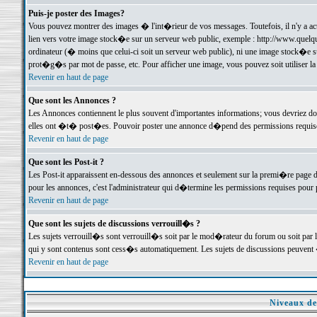
Puis-je poster des Images?
Vous pouvez montrer des images � l'int�rieur de vos messages. Toutefois, il n'y a 
lien vers votre image stock�e sur un serveur web public, exemple : http://www.quelq
ordinateur (� moins que celui-ci soit un serveur web public), ni une image stock�e su
prot�g�s par mot de passe, etc. Pour afficher une image, vous pouvez soit utiliser 
Revenir en haut de page
Que sont les Annonces ?
Les Annonces contiennent le plus souvent d'importantes informations; vous devriez d
elles ont �t� post�es. Pouvoir poster une annonce d�pend des permissions requises;
Revenir en haut de page
Que sont les Post-it ?
Les Post-it apparaissent en-dessous des annonces et seulement sur la premi�re page 
pour les annonces, c'est l'administrateur qui d�termine les permissions requises pour 
Revenir en haut de page
Que sont les sujets de discussions verrouill�s ?
Les sujets verrouill�s sont verrouill�s soit par le mod�rateur du forum ou soit par 
qui y sont contenus sont cess�s automatiquement. Les sujets de discussions peuvent 
Revenir en haut de page
Niveaux de