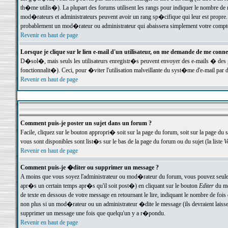
th�me utilis�). La plupart des forums utilisent les rangs pour indiquer le nombre de m
mod�rateurs et administrateurs peuvent avoir un rang sp�cifique qui leur est propre. 
probablement un mod�rateur ou administrateur qui abaissera simplement votre compte
Revenir en haut de page
Lorsque je clique sur le lien e-mail d'un utilisateur, on me demande de me conne
D�sol�, mais seuls les utilisateurs enregistr�s peuvent envoyer des e-mails � des ge
fonctionnalit�). Ceci, pour �viter l'utilisation malveillante du syst�me d'e-mail par 
Revenir en haut de page
Comment puis-je poster un sujet dans un forum ?
Facile, cliquez sur le bouton appropri� soit sur la page du forum, soit sur la page du 
vous sont disponibles sont list�s sur le bas de la page du forum ou du sujet (la liste
V
Revenir en haut de page
Comment puis-je �diter ou supprimer un message ?
A moins que vous soyez l'administrateur ou mod�rateur du forum, vous pouvez seul
apr�s un certain temps apr�s qu'il soit post�) en cliquant sur le bouton
Editer
du me
de texte en dessous de votre message en retournant le lire, indiquant le nombre de fo
non plus si un mod�rateur ou un administrateur �dite le message (ils devraient laisser
supprimer un message une fois que quelqu'un y a r�pondu.
Revenir en haut de page