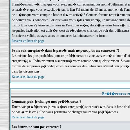
Premi�rement, v�rifiez que vous avez entr� correctement vos nom d'utilisateur et mo
est activ� et que vous avez cliqu� sur le lien
J'ai moins de 13 ans
au moment de l'enre
peut-�tre que votre compte a besoin d'�tre activ� ? Certains forums requi�rent que 
de pouvoir vous connecter. Lorsque vous vous �tes enregistr�, un message aurait d� v
instructions qui s'y trouvent; si vous ne l'avez pas re�u, alors �tes-vous bien s�r que
lesquelles l'activation est utilis�e, c'est de r�duire les chances de voir des utilis
fournie est valide, essayez alors de contacter l'administrateur du forum.
Revenir en haut de page
Je me suis enregistr� dans le pass�, mais ne peux plus me connecter ?!
Les raisons les plus probables pour ce probl�me sont : vous avez entr� un nom d'ut
enregistr�) ou l'administrateur a supprim� votre compte pour quelque raison. Si vous 
forums de supprimer p�riodiquement les comptes des utilisateurs n'ayant rien post� a
dans les discussions.
Revenir en haut de page
Pr�f�rences et
Comment puis-je changer mes pr�f�rences ?
Toutes vos pr�f�rences (si vous �tes enregistr�) sont stock�es dans la base de don
ne pas �tre le cas). Ceci vous permettra de changer toutes vos pr�f�rences.
Revenir en haut de page
Les heures ne sont pas correctes !