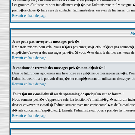
Les groupes d'utilisateurs sont initiallement cr��s par l'administrateur; il y assign
premi�re chose � faire sera de contacter l'administrateur; essayez de lui laisser un 
Revenir en haut de page
Me
Je ne peux pas envoyer de messages priv�s !
Il y a trois raisons pour cela : vous n'�tes pas enregistr� et/ou n'�tes pas connect�
emp�che d'envoyer des messages priv�s. Si vous �tes dans le dernier cas, vous devr
Revenir en haut de page
Je continue de recevoir des messages priv�s non-d�sir�s !
Dans le futur, nous ajouterons une liste noire au syst�me de messagerie priv�e. P
l'administrateur; il a le pouvoir d'emp�cher compl�tement un utilisateur d'envoyer 
Revenir en haut de page
J'ai re�u un e-mail abusif ou de spamming de quelqu'un sur ce forum !
Nous sommes pein�s d'apprendre cela. La fonction d'e-mail int�gr� au forum inclut d
devriez envoyer un e-mail � l'administrateur avec une copie compl�te de l'e-mail que v
d�tails concernant l'exp�diteur). Ensuite, l'administrateur pourra prendre les mesure
Revenir en haut de page