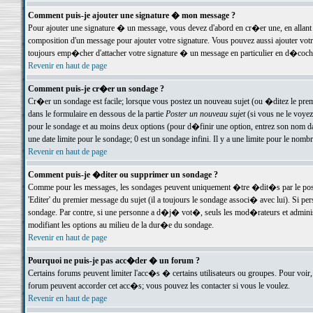
Comment puis-je ajouter une signature � mon message ?
Pour ajouter une signature � un message, vous devez d'abord en cr�er une, en allant
composition d'un message pour ajouter votre signature. Vous pouvez aussi ajouter vot
toujours emp�cher d'attacher votre signature � un message en particulier en d�cochan
Revenir en haut de page
Comment puis-je cr�er un sondage ?
Cr�er un sondage est facile; lorsque vous postez un nouveau sujet (ou �ditez le premie
dans le formulaire en dessous de la partie
Poster un nouveau sujet
(si vous ne le voyez
pour le sondage et au moins deux options (pour d�finir une option, entrez son nom d
une date limite pour le sondage; 0 est un sondage infini. Il y a une limite pour le nomb
Revenir en haut de page
Comment puis-je �diter ou supprimer un sondage ?
Comme pour les messages, les sondages peuvent uniquement �tre �dit�s par le poste
'Editer' du premier message du sujet (il a toujours le sondage associ� avec lui). Si 
sondage. Par contre, si une personne a d�j� vot�, seuls les mod�rateurs et administ
modifiant les options au milieu de la dur�e du sondage.
Revenir en haut de page
Pourquoi ne puis-je pas acc�der � un forum ?
Certains forums peuvent limiter l'acc�s � certains utilisateurs ou groupes. Pour voir, 
forum peuvent accorder cet acc�s; vous pouvez les contacter si vous le voulez.
Revenir en haut de page