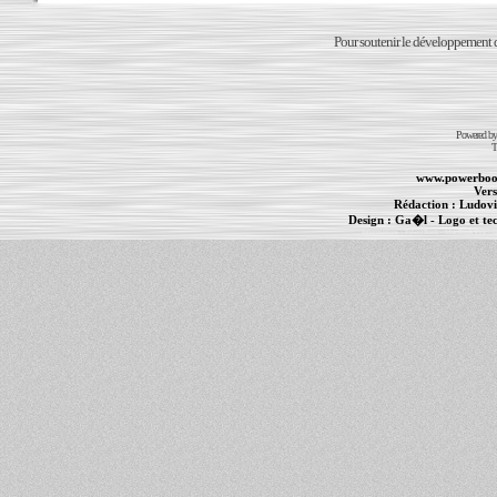
Pour soutenir le développement du
Powered b
T
www.powerboo
Vers
Rédaction :
Ludovi
Design :
Ga�l
- Logo et te
Informations :
PowerBook
-
MacBook Pro
-
i