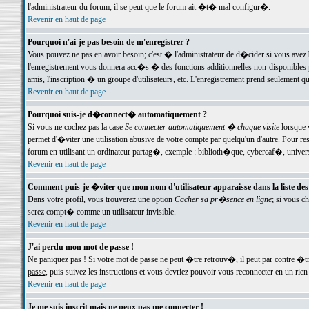
l'administrateur du forum; il se peut que le forum ait �t� mal configur�.
Revenir en haut de page
Pourquoi n'ai-je pas besoin de m'enregistrer ?
Vous pouvez ne pas en avoir besoin; c'est � l'administrateur de d�cider si vous avez 
l'enregistrement vous donnera acc�s � des fonctions additionnelles non-disponibles p
amis, l'inscription � un groupe d'utilisateurs, etc. L'enregistrement prend seulement q
Revenir en haut de page
Pourquoi suis-je d�connect� automatiquement ?
Si vous ne cochez pas la case
Se connecter automatiquement � chaque visite
lorsque 
permet d'�viter une utilisation abusive de votre compte par quelqu'un d'autre. Pour 
forum en utilisant un ordinateur partag�, exemple : biblioth�que, cybercaf�, univers
Revenir en haut de page
Comment puis-je �viter que mon nom d'utilisateur apparaisse dans la liste des u
Dans votre profil, vous trouverez une option
Cacher sa pr�sence en ligne
; si vous c
serez compt� comme un utilisateur invisible.
Revenir en haut de page
J'ai perdu mon mot de passe !
Ne paniquez pas ! Si votre mot de passe ne peut �tre retrouv�, il peut par contre �tre
passe
, puis suivez les instructions et vous devriez pouvoir vous reconnecter en un rien
Revenir en haut de page
Je me suis inscrit mais ne peux pas me connecter !