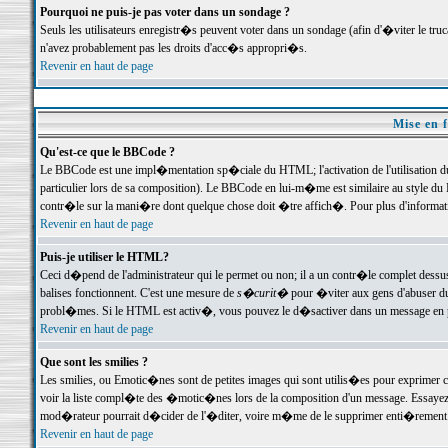
Pourquoi ne puis-je pas voter dans un sondage ?
Seuls les utilisateurs enregistr�s peuvent voter dans un sondage (afin d'�viter le tr
n'avez probablement pas les droits d'acc�s appropri�s.
Revenir en haut de page
Mise en f
Qu'est-ce que le BBCode ?
Le BBCode est une impl�mentation sp�ciale du HTML; l'activation de l'utilisation 
particulier lors de sa composition). Le BBCode en lui-m�me est similaire au style du H
contr�le sur la mani�re dont quelque chose doit �tre affich�. Pour plus d'information
Revenir en haut de page
Puis-je utiliser le HTML?
Ceci d�pend de l'administrateur qui le permet ou non; il a un contr�le complet dessu
balises fonctionnent. C'est une mesure de
s�curit�
pour �viter aux gens d'abuser du 
probl�mes. Si le HTML est activ�, vous pouvez le d�sactiver dans un message en par
Revenir en haut de page
Que sont les smilies ?
Les smilies, ou Emotic�nes sont de petites images qui sont utilis�es pour exprimer certa
voir la liste compl�te des �motic�nes lors de la composition d'un message. Essayez de 
mod�rateur pourrait d�cider de l'�diter, voire m�me de le supprimer enti�rement
Revenir en haut de page