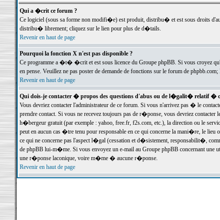
Qui a �crit ce forum ?
Ce logiciel (sous sa forme non modifi�e) est produit, distribu� et est sous droits d'a
distribu� librement; cliquez sur le lien pour plus de d�tails.
Revenir en haut de page
Pourquoi la fonction X n'est pas disponible ?
Ce programme a �t� �crit et est sous licence du Groupe phpBB. Si vous croyez qu'un
en pense. Veuillez ne pas poster de demande de fonctions sur le forum de phpbb.com; 
Revenir en haut de page
Qui dois-je contacter � propos des questions d'abus ou de l�galit� relatif � 
Vous devriez contacter l'administrateur de ce forum. Si vous n'arrivez pas � le conta
prendre contact. Si vous ne recevez toujours pas de r�ponse, vous devriez contacter 
h�bergeur gratuit (par exemple : yahoo, free.fr, f2s.com, etc.), la direction ou le se
peut en aucun cas �tre tenu pour responsable en ce qui concerne la mani�re, le lieu ou 
ce qui ne concerne pas l'aspect l�gal (cessation et d�sistement, responsabilit�, comm
de phpBB lui-m�me. Si vous envoyez un e-mail au Groupe phpBB concernant une utili
une r�ponse laconique, voire m�me � aucune r�ponse.
Revenir en haut de page