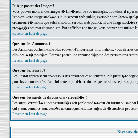
Puis-je poster des Images?
Vous pouvez montrer des images � l'int�rieur de vos messages. Toutefois, il n'y a 
lien vers votre image stock�e sur un serveur web public, exemple : http://www.quelq
ordinateur (� moins que celui-ci soit un serveur web public), ni une image stock�e su
prot�g�s par mot de passe, etc. Pour afficher une image, vous pouvez soit utiliser 
Revenir en haut de page
Que sont les Annonces ?
Les Annonces contiennent le plus souvent d'importantes informations; vous devriez d
elles ont �t� post�es. Pouvoir poster une annonce d�pend des permissions requises;
Revenir en haut de page
Que sont les Post-it ?
Les Post-it apparaissent en-dessous des annonces et seulement sur la premi�re page 
pour les annonces, c'est l'administrateur qui d�termine les permissions requises pour 
Revenir en haut de page
Que sont les sujets de discussions verrouill�s ?
Les sujets verrouill�s sont verrouill�s soit par le mod�rateur du forum ou soit par 
qui y sont contenus sont cess�s automatiquement. Les sujets de discussions peuvent 
Revenir en haut de page
Niveaux de