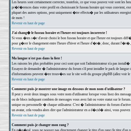
Les heures sont certainement correctes; toutefois, ce que vous pouvez voir sont les he
pr�f�rences dans votre profil en choisissant le fuseau horaire qui vous convient, exe
plupart des autres options, peut uniquement �tre effectu� par les utilisateurs enregis
de mots !
Revenir en haut de page
J'ai chang� le fuseau horaire et l'heure est toujours incorrecte !
Si vous �tes s�r d'avoir choisi le bon fuseau horaire et que l'heure est toujours d
pour g�rer le changement entre l'heure d'hiver et l'heure d'�t�; donc, durant l'�t�,
Revenir en haut de page
Ma langue n'est pas dans la liste !
Les raisons les plus probables pour ceci sont que soit l'administrateur n'a pas install�
Essayez de demander � l'administrateur du forum s'il peut installer le pack de langue d
d'informations peuvent �tre trouv�es sur le site web du groupe phpBB (allez voir le l
Revenir en haut de page
Comment puis-je montrer une image en dessous de mon nom d'utilisateur ?
Il peut y avoir deux images sous votre nom d'utilisateur lorsque vous lisez des mess
ou de blocs indiquant combien de messages vous avez fait ou votre statut sur le for
unique ou personnelle � chaque utilisateur. C'est � l'administrateur du forum d'activer
un avatar, cela voudra alors dire que l'administrateur en a d�cid� ainsi, vous pouvez
Revenir en haut de page
Comment puis-je changer mon rang ?
En g�n�ral, vous ne pouvez pas directement changer le titre d'un rang (le titre d'un ra