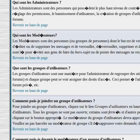
Qui sont les Administrateurs ?
Les Administrateurs sont des personnes qui poss�dent le plus haut niveau de contr�le 
r�glage des permissions, le bannissement d'utilisateurs, la cr�ation de groupes d'uti
forums.
Revenir en haut de page
Qui sont les Mod�rateurs?
Les Mod�rateurs sont des personnes (ou groupes de personnes) dont le but est de veil
d'�diter ou de supprimer les messages et de verrouiller, d�verrouiller, supprimer 
sont l� pour �viter aux gens de faire du
hors-sujet
ou de poster des messages ne res
Revenir en haut de page
Que sont les groupes d'utilisateurs ?
Les groupes d'utilisateurs sont une mani�re pour l'administrateur de regrouper des util
forums) et chaque groupe peut se voir assigner des droits d'acc�s. Ceci permet � 
forum priv�, etc.
Revenir en haut de page
Comment puis-je joindre un groupe d'utilisateurs ?
Pour joindre un groupe d'utilisateurs, cliquez sur le lien
Groupes d'utilisateurs
en haut
d'utilisateurs. Tous les groupes ne sont pas
ouverts
; certains sont
ferm�s
et d'autres p
cliquant sur le bouton appropri�. Le mod�rateur du groupe d'utilisateurs devra appro
Veuillez ne pas harceler un mod�rateur de groupe s'il d�sapprouve votre demande; il 
Revenir en haut de page
Comment puis-je devenir le mod�rateur d'un groupe d'utilisateurs ?