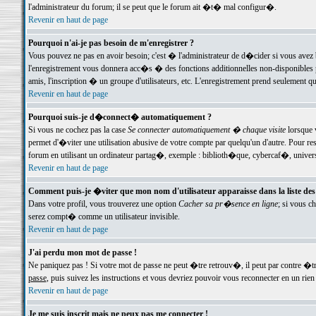
l'administrateur du forum; il se peut que le forum ait �t� mal configur�.
Revenir en haut de page
Pourquoi n'ai-je pas besoin de m'enregistrer ?
Vous pouvez ne pas en avoir besoin; c'est � l'administrateur de d�cider si vous avez 
l'enregistrement vous donnera acc�s � des fonctions additionnelles non-disponibles p
amis, l'inscription � un groupe d'utilisateurs, etc. L'enregistrement prend seulement q
Revenir en haut de page
Pourquoi suis-je d�connect� automatiquement ?
Si vous ne cochez pas la case
Se connecter automatiquement � chaque visite
lorsque 
permet d'�viter une utilisation abusive de votre compte par quelqu'un d'autre. Pour 
forum en utilisant un ordinateur partag�, exemple : biblioth�que, cybercaf�, univers
Revenir en haut de page
Comment puis-je �viter que mon nom d'utilisateur apparaisse dans la liste des u
Dans votre profil, vous trouverez une option
Cacher sa pr�sence en ligne
; si vous c
serez compt� comme un utilisateur invisible.
Revenir en haut de page
J'ai perdu mon mot de passe !
Ne paniquez pas ! Si votre mot de passe ne peut �tre retrouv�, il peut par contre �tre
passe
, puis suivez les instructions et vous devriez pouvoir vous reconnecter en un rien
Revenir en haut de page
Je me suis inscrit mais ne peux pas me connecter !