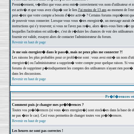
Premi�rement, v�rifiez que vous avez entr� correctement vos nom d'utilisateur et mo
est activ� et que vous avez cliqu� sur le lien
J'ai moins de 13 ans
au moment de l'enre
peut-�tre que votre compte a besoin d'�tre activ� ? Certains forums requi�rent que 
de pouvoir vous connecter. Lorsque vous vous �tes enregistr�, un message aurait d� v
instructions qui s'y trouvent; si vous ne l'avez pas re�u, alors �tes-vous bien s�r que
lesquelles l'activation est utilis�e, c'est de r�duire les chances de voir des utilis
fournie est valide, essayez alors de contacter l'administrateur du forum.
Revenir en haut de page
Je me suis enregistr� dans le pass�, mais ne peux plus me connecter ?!
Les raisons les plus probables pour ce probl�me sont : vous avez entr� un nom d'ut
enregistr�) ou l'administrateur a supprim� votre compte pour quelque raison. Si vous 
forums de supprimer p�riodiquement les comptes des utilisateurs n'ayant rien post� a
dans les discussions.
Revenir en haut de page
Pr�f�rences et
Comment puis-je changer mes pr�f�rences ?
Toutes vos pr�f�rences (si vous �tes enregistr�) sont stock�es dans la base de don
ne pas �tre le cas). Ceci vous permettra de changer toutes vos pr�f�rences.
Revenir en haut de page
Les heures ne sont pas correctes !