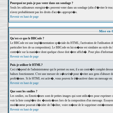
Pourquoi ne puis-je pas voter dans un sondage ?
Seuls les utilisateurs enregistr�s peuvent voter dans un sondage (afin d'�viter le tr
n'avez probablement pas les droits d'acc�s appropri�s.
Revenir en haut de page
Mise en f
Qu'est-ce que le BBCode ?
Le BBCode est une impl�mentation sp�ciale du HTML; l'activation de l'utilisation 
particulier lors de sa composition). Le BBCode en lui-m�me est similaire au style du H
contr�le sur la mani�re dont quelque chose doit �tre affich�. Pour plus d'information
Revenir en haut de page
Puis-je utiliser le HTML?
Ceci d�pend de l'administrateur qui le permet ou non; il a un contr�le complet dessu
balises fonctionnent. C'est une mesure de
s�curit�
pour �viter aux gens d'abuser du 
probl�mes. Si le HTML est activ�, vous pouvez le d�sactiver dans un message en par
Revenir en haut de page
Que sont les smilies ?
Les smilies, ou Emotic�nes sont de petites images qui sont utilis�es pour exprimer certa
voir la liste compl�te des �motic�nes lors de la composition d'un message. Essayez de 
mod�rateur pourrait d�cider de l'�diter, voire m�me de le supprimer enti�rement
Revenir en haut de page