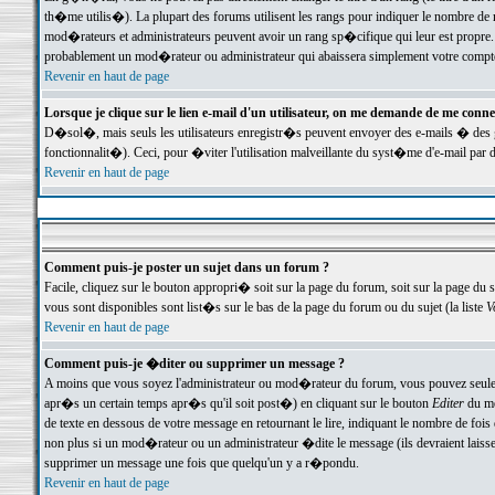
th�me utilis�). La plupart des forums utilisent les rangs pour indiquer le nombre de m
mod�rateurs et administrateurs peuvent avoir un rang sp�cifique qui leur est propre. 
probablement un mod�rateur ou administrateur qui abaissera simplement votre compte
Revenir en haut de page
Lorsque je clique sur le lien e-mail d'un utilisateur, on me demande de me conne
D�sol�, mais seuls les utilisateurs enregistr�s peuvent envoyer des e-mails � des ge
fonctionnalit�). Ceci, pour �viter l'utilisation malveillante du syst�me d'e-mail par 
Revenir en haut de page
Comment puis-je poster un sujet dans un forum ?
Facile, cliquez sur le bouton appropri� soit sur la page du forum, soit sur la page du 
vous sont disponibles sont list�s sur le bas de la page du forum ou du sujet (la liste
V
Revenir en haut de page
Comment puis-je �diter ou supprimer un message ?
A moins que vous soyez l'administrateur ou mod�rateur du forum, vous pouvez seul
apr�s un certain temps apr�s qu'il soit post�) en cliquant sur le bouton
Editer
du me
de texte en dessous de votre message en retournant le lire, indiquant le nombre de fo
non plus si un mod�rateur ou un administrateur �dite le message (ils devraient laisser
supprimer un message une fois que quelqu'un y a r�pondu.
Revenir en haut de page