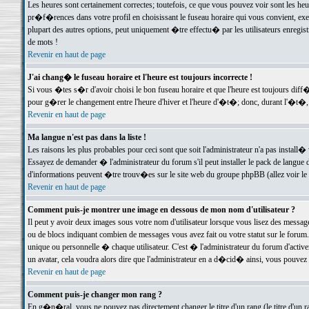
Les heures sont certainement correctes; toutefois, ce que vous pouvez voir sont les he
pr�f�rences dans votre profil en choisissant le fuseau horaire qui vous convient, exe
plupart des autres options, peut uniquement �tre effectu� par les utilisateurs enregis
de mots !
Revenir en haut de page
J'ai chang� le fuseau horaire et l'heure est toujours incorrecte !
Si vous �tes s�r d'avoir choisi le bon fuseau horaire et que l'heure est toujours d
pour g�rer le changement entre l'heure d'hiver et l'heure d'�t�; donc, durant l'�t�,
Revenir en haut de page
Ma langue n'est pas dans la liste !
Les raisons les plus probables pour ceci sont que soit l'administrateur n'a pas install�
Essayez de demander � l'administrateur du forum s'il peut installer le pack de langue d
d'informations peuvent �tre trouv�es sur le site web du groupe phpBB (allez voir le l
Revenir en haut de page
Comment puis-je montrer une image en dessous de mon nom d'utilisateur ?
Il peut y avoir deux images sous votre nom d'utilisateur lorsque vous lisez des mess
ou de blocs indiquant combien de messages vous avez fait ou votre statut sur le for
unique ou personnelle � chaque utilisateur. C'est � l'administrateur du forum d'activer
un avatar, cela voudra alors dire que l'administrateur en a d�cid� ainsi, vous pouvez
Revenir en haut de page
Comment puis-je changer mon rang ?
En g�n�ral, vous ne pouvez pas directement changer le titre d'un rang (le titre d'un ra