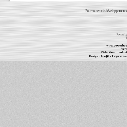
Pour soutenir le développement du
Powered b
T
www.powerboo
Vers
Rédaction :
Ludovi
Design :
Ga�l
- Logo et te
Informations :
PowerBook
-
MacBook Pro
-
i