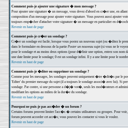
Comment puis-je ajouter une signature � mon message ?
Pour ajouter une signature � un message, vous devez d'abord en cr�er une, en allant
composition d'un message pour ajouter votre signature. Vous pouvez aussi ajouter vot
toujours emp�cher d'attacher votre signature � un message en particulier en d�cochan
Revenir en haut de page
Comment puis-je cr�er un sondage ?
Cr�er un sondage est facile; lorsque vous postez un nouveau sujet (ou �ditez le premie
dans le formulaire en dessous de la partie
Poster un nouveau sujet
(si vous ne le voyez
pour le sondage et au moins deux options (pour d�finir une option, entrez son nom d
une date limite pour le sondage; 0 est un sondage infini. Il y a une limite pour le nomb
Revenir en haut de page
Comment puis-je �diter ou supprimer un sondage ?
Comme pour les messages, les sondages peuvent uniquement �tre �dit�s par le poste
'Editer' du premier message du sujet (il a toujours le sondage associ� avec lui). Si 
sondage. Par contre, si une personne a d�j� vot�, seuls les mod�rateurs et administ
modifiant les options au milieu de la dur�e du sondage.
Revenir en haut de page
Pourquoi ne puis-je pas acc�der � un forum ?
Certains forums peuvent limiter l'acc�s � certains utilisateurs ou groupes. Pour voir, 
forum peuvent accorder cet acc�s; vous pouvez les contacter si vous le voulez.
Revenir en haut de page