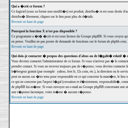
Qui a �crit ce forum ?
Ce logiciel (sous sa forme non modifi�e) est produit, distribu� et est sous droits d'a
distribu� librement; cliquez sur le lien pour plus de d�tails.
Revenir en haut de page
Pourquoi la fonction X n'est pas disponible ?
Ce programme a �t� �crit et est sous licence du Groupe phpBB. Si vous croyez qu'un
en pense. Veuillez ne pas poster de demande de fonctions sur le forum de phpbb.com; 
Revenir en haut de page
Qui dois-je contacter � propos des questions d'abus ou de l�galit� relatif � 
Vous devriez contacter l'administrateur de ce forum. Si vous n'arrivez pas � le conta
prendre contact. Si vous ne recevez toujours pas de r�ponse, vous devriez contacter 
h�bergeur gratuit (par exemple : yahoo, free.fr, f2s.com, etc.), la direction ou le se
peut en aucun cas �tre tenu pour responsable en ce qui concerne la mani�re, le lieu ou 
ce qui ne concerne pas l'aspect l�gal (cessation et d�sistement, responsabilit�, comm
de phpBB lui-m�me. Si vous envoyez un e-mail au Groupe phpBB concernant une utili
une r�ponse laconique, voire m�me � aucune r�ponse.
Revenir en haut de page