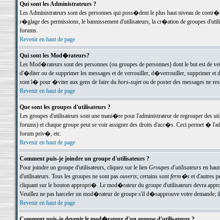
Qui sont les Administrateurs ?
Les Administrateurs sont des personnes qui poss�dent le plus haut niveau de contr�le 
r�glage des permissions, le bannissement d'utilisateurs, la cr�ation de groupes d'uti
forums.
Revenir en haut de page
Qui sont les Mod�rateurs?
Les Mod�rateurs sont des personnes (ou groupes de personnes) dont le but est de veil
d'�diter ou de supprimer les messages et de verrouiller, d�verrouiller, supprimer 
sont l� pour �viter aux gens de faire du
hors-sujet
ou de poster des messages ne res
Revenir en haut de page
Que sont les groupes d'utilisateurs ?
Les groupes d'utilisateurs sont une mani�re pour l'administrateur de regrouper des util
forums) et chaque groupe peut se voir assigner des droits d'acc�s. Ceci permet � 
forum priv�, etc.
Revenir en haut de page
Comment puis-je joindre un groupe d'utilisateurs ?
Pour joindre un groupe d'utilisateurs, cliquez sur le lien
Groupes d'utilisateurs
en haut
d'utilisateurs. Tous les groupes ne sont pas
ouverts
; certains sont
ferm�s
et d'autres p
cliquant sur le bouton appropri�. Le mod�rateur du groupe d'utilisateurs devra appro
Veuillez ne pas harceler un mod�rateur de groupe s'il d�sapprouve votre demande; il 
Revenir en haut de page
Comment puis-je devenir le mod�rateur d'un groupe d'utilisateurs ?