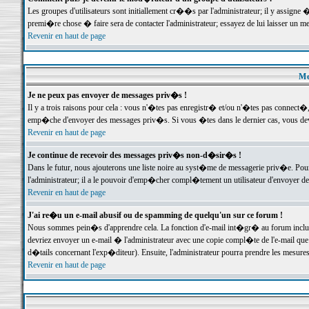
Les groupes d'utilisateurs sont initiallement cr��s par l'administrateur; il y assign
premi�re chose � faire sera de contacter l'administrateur; essayez de lui laisser un 
Revenir en haut de page
Me
Je ne peux pas envoyer de messages priv�s !
Il y a trois raisons pour cela : vous n'�tes pas enregistr� et/ou n'�tes pas connect�
emp�che d'envoyer des messages priv�s. Si vous �tes dans le dernier cas, vous devr
Revenir en haut de page
Je continue de recevoir des messages priv�s non-d�sir�s !
Dans le futur, nous ajouterons une liste noire au syst�me de messagerie priv�e. P
l'administrateur; il a le pouvoir d'emp�cher compl�tement un utilisateur d'envoyer 
Revenir en haut de page
J'ai re�u un e-mail abusif ou de spamming de quelqu'un sur ce forum !
Nous sommes pein�s d'apprendre cela. La fonction d'e-mail int�gr� au forum inclut d
devriez envoyer un e-mail � l'administrateur avec une copie compl�te de l'e-mail que v
d�tails concernant l'exp�diteur). Ensuite, l'administrateur pourra prendre les mesure
Revenir en haut de page