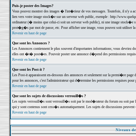
Puis-je poster des Images?
Vous pouvez montrer des images � l'int�rieur de vos messages. Toutefois, il n'y a 
lien vers votre image stock�e sur un serveur web public, exemple : http://www.quelq
ordinateur (� moins que celui-ci soit un serveur web public), ni une image stock�e su
prot�g�s par mot de passe, etc. Pour afficher une image, vous pouvez soit utiliser 
Revenir en haut de page
Que sont les Annonces ?
Les Annonces contiennent le plus souvent d'importantes informations; vous devriez d
elles ont �t� post�es. Pouvoir poster une annonce d�pend des permissions requises;
Revenir en haut de page
Que sont les Post-it ?
Les Post-it apparaissent en-dessous des annonces et seulement sur la premi�re page 
pour les annonces, c'est l'administrateur qui d�termine les permissions requises pour 
Revenir en haut de page
Que sont les sujets de discussions verrouill�s ?
Les sujets verrouill�s sont verrouill�s soit par le mod�rateur du forum ou soit par 
qui y sont contenus sont cess�s automatiquement. Les sujets de discussions peuvent 
Revenir en haut de page
Niveaux de