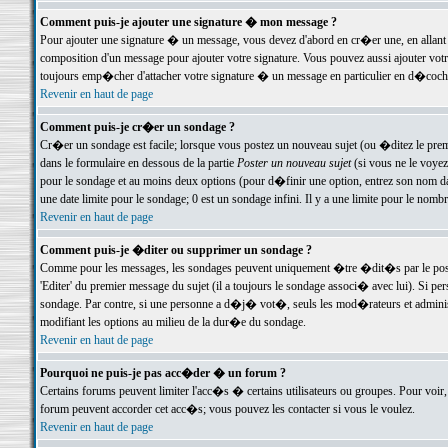
Comment puis-je ajouter une signature � mon message ?
Pour ajouter une signature � un message, vous devez d'abord en cr�er une, en allant
composition d'un message pour ajouter votre signature. Vous pouvez aussi ajouter vot
toujours emp�cher d'attacher votre signature � un message en particulier en d�cochan
Revenir en haut de page
Comment puis-je cr�er un sondage ?
Cr�er un sondage est facile; lorsque vous postez un nouveau sujet (ou �ditez le premie
dans le formulaire en dessous de la partie
Poster un nouveau sujet
(si vous ne le voyez
pour le sondage et au moins deux options (pour d�finir une option, entrez son nom d
une date limite pour le sondage; 0 est un sondage infini. Il y a une limite pour le nomb
Revenir en haut de page
Comment puis-je �diter ou supprimer un sondage ?
Comme pour les messages, les sondages peuvent uniquement �tre �dit�s par le poste
'Editer' du premier message du sujet (il a toujours le sondage associ� avec lui). Si 
sondage. Par contre, si une personne a d�j� vot�, seuls les mod�rateurs et administ
modifiant les options au milieu de la dur�e du sondage.
Revenir en haut de page
Pourquoi ne puis-je pas acc�der � un forum ?
Certains forums peuvent limiter l'acc�s � certains utilisateurs ou groupes. Pour voir, 
forum peuvent accorder cet acc�s; vous pouvez les contacter si vous le voulez.
Revenir en haut de page