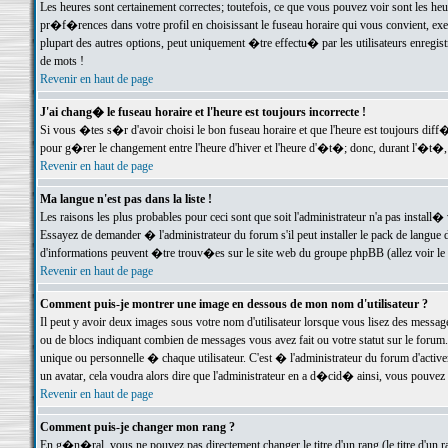
Les heures sont certainement correctes; toutefois, ce que vous pouvez voir sont les he
pr�f�rences dans votre profil en choisissant le fuseau horaire qui vous convient, exe
plupart des autres options, peut uniquement �tre effectu� par les utilisateurs enregis
de mots !
Revenir en haut de page
J'ai chang� le fuseau horaire et l'heure est toujours incorrecte !
Si vous �tes s�r d'avoir choisi le bon fuseau horaire et que l'heure est toujours d
pour g�rer le changement entre l'heure d'hiver et l'heure d'�t�; donc, durant l'�t�,
Revenir en haut de page
Ma langue n'est pas dans la liste !
Les raisons les plus probables pour ceci sont que soit l'administrateur n'a pas install�
Essayez de demander � l'administrateur du forum s'il peut installer le pack de langue d
d'informations peuvent �tre trouv�es sur le site web du groupe phpBB (allez voir le l
Revenir en haut de page
Comment puis-je montrer une image en dessous de mon nom d'utilisateur ?
Il peut y avoir deux images sous votre nom d'utilisateur lorsque vous lisez des mess
ou de blocs indiquant combien de messages vous avez fait ou votre statut sur le for
unique ou personnelle � chaque utilisateur. C'est � l'administrateur du forum d'activer
un avatar, cela voudra alors dire que l'administrateur en a d�cid� ainsi, vous pouvez
Revenir en haut de page
Comment puis-je changer mon rang ?
En g�n�ral, vous ne pouvez pas directement changer le titre d'un rang (le titre d'un ra