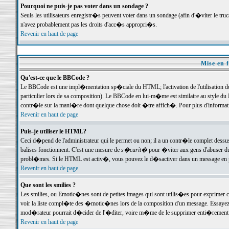
Pourquoi ne puis-je pas voter dans un sondage ?
Seuls les utilisateurs enregistr�s peuvent voter dans un sondage (afin d'�viter le tr
n'avez probablement pas les droits d'acc�s appropri�s.
Revenir en haut de page
Mise en f
Qu'est-ce que le BBCode ?
Le BBCode est une impl�mentation sp�ciale du HTML; l'activation de l'utilisation 
particulier lors de sa composition). Le BBCode en lui-m�me est similaire au style du H
contr�le sur la mani�re dont quelque chose doit �tre affich�. Pour plus d'information
Revenir en haut de page
Puis-je utiliser le HTML?
Ceci d�pend de l'administrateur qui le permet ou non; il a un contr�le complet dessu
balises fonctionnent. C'est une mesure de
s�curit�
pour �viter aux gens d'abuser du 
probl�mes. Si le HTML est activ�, vous pouvez le d�sactiver dans un message en par
Revenir en haut de page
Que sont les smilies ?
Les smilies, ou Emotic�nes sont de petites images qui sont utilis�es pour exprimer certa
voir la liste compl�te des �motic�nes lors de la composition d'un message. Essayez de 
mod�rateur pourrait d�cider de l'�diter, voire m�me de le supprimer enti�rement
Revenir en haut de page