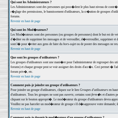
Qui sont les Administrateurs ?
Les Administrateurs sont des personnes qui poss�dent le plus haut niveau de contr�le 
r�glage des permissions, le bannissement d'utilisateurs, la cr�ation de groupes d'uti
forums.
Revenir en haut de page
Qui sont les Mod�rateurs?
Les Mod�rateurs sont des personnes (ou groupes de personnes) dont le but est de veil
d'�diter ou de supprimer les messages et de verrouiller, d�verrouiller, supprimer 
sont l� pour �viter aux gens de faire du
hors-sujet
ou de poster des messages ne res
Revenir en haut de page
Que sont les groupes d'utilisateurs ?
Les groupes d'utilisateurs sont une mani�re pour l'administrateur de regrouper des util
forums) et chaque groupe peut se voir assigner des droits d'acc�s. Ceci permet � 
forum priv�, etc.
Revenir en haut de page
Comment puis-je joindre un groupe d'utilisateurs ?
Pour joindre un groupe d'utilisateurs, cliquez sur le lien
Groupes d'utilisateurs
en haut
d'utilisateurs. Tous les groupes ne sont pas
ouverts
; certains sont
ferm�s
et d'autres p
cliquant sur le bouton appropri�. Le mod�rateur du groupe d'utilisateurs devra appro
Veuillez ne pas harceler un mod�rateur de groupe s'il d�sapprouve votre demande; il 
Revenir en haut de page
Comment puis-je devenir le mod�rateur d'un groupe d'utilisateurs ?