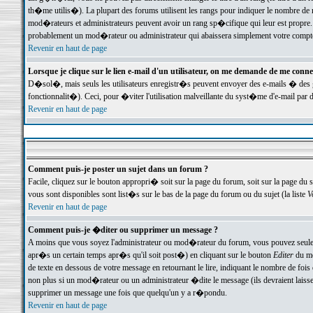
th�me utilis�). La plupart des forums utilisent les rangs pour indiquer le nombre de m
mod�rateurs et administrateurs peuvent avoir un rang sp�cifique qui leur est propre. 
probablement un mod�rateur ou administrateur qui abaissera simplement votre compte
Revenir en haut de page
Lorsque je clique sur le lien e-mail d'un utilisateur, on me demande de me conne
D�sol�, mais seuls les utilisateurs enregistr�s peuvent envoyer des e-mails � des ge
fonctionnalit�). Ceci, pour �viter l'utilisation malveillante du syst�me d'e-mail par 
Revenir en haut de page
Comment puis-je poster un sujet dans un forum ?
Facile, cliquez sur le bouton appropri� soit sur la page du forum, soit sur la page du 
vous sont disponibles sont list�s sur le bas de la page du forum ou du sujet (la liste
V
Revenir en haut de page
Comment puis-je �diter ou supprimer un message ?
A moins que vous soyez l'administrateur ou mod�rateur du forum, vous pouvez seul
apr�s un certain temps apr�s qu'il soit post�) en cliquant sur le bouton
Editer
du me
de texte en dessous de votre message en retournant le lire, indiquant le nombre de fo
non plus si un mod�rateur ou un administrateur �dite le message (ils devraient laisser
supprimer un message une fois que quelqu'un y a r�pondu.
Revenir en haut de page