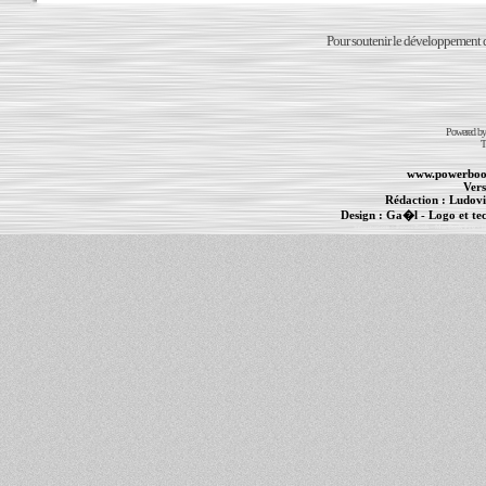
Pour soutenir le développement du
Powered b
T
www.powerboo
Vers
Rédaction :
Ludovi
Design :
Ga�l
- Logo et te
Informations :
PowerBook
-
MacBook Pro
-
i