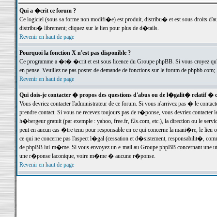
Qui a �crit ce forum ?
Ce logiciel (sous sa forme non modifi�e) est produit, distribu� et est sous droits d'a
distribu� librement; cliquez sur le lien pour plus de d�tails.
Revenir en haut de page
Pourquoi la fonction X n'est pas disponible ?
Ce programme a �t� �crit et est sous licence du Groupe phpBB. Si vous croyez qu'un
en pense. Veuillez ne pas poster de demande de fonctions sur le forum de phpbb.com; 
Revenir en haut de page
Qui dois-je contacter � propos des questions d'abus ou de l�galit� relatif � 
Vous devriez contacter l'administrateur de ce forum. Si vous n'arrivez pas � le conta
prendre contact. Si vous ne recevez toujours pas de r�ponse, vous devriez contacter 
h�bergeur gratuit (par exemple : yahoo, free.fr, f2s.com, etc.), la direction ou le se
peut en aucun cas �tre tenu pour responsable en ce qui concerne la mani�re, le lieu ou 
ce qui ne concerne pas l'aspect l�gal (cessation et d�sistement, responsabilit�, comm
de phpBB lui-m�me. Si vous envoyez un e-mail au Groupe phpBB concernant une utili
une r�ponse laconique, voire m�me � aucune r�ponse.
Revenir en haut de page