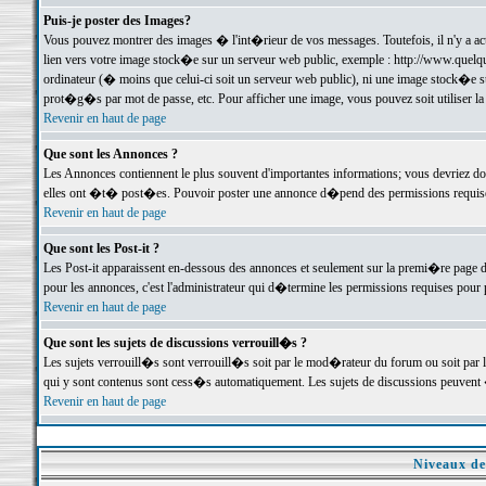
Puis-je poster des Images?
Vous pouvez montrer des images � l'int�rieur de vos messages. Toutefois, il n'y a 
lien vers votre image stock�e sur un serveur web public, exemple : http://www.quelq
ordinateur (� moins que celui-ci soit un serveur web public), ni une image stock�e su
prot�g�s par mot de passe, etc. Pour afficher une image, vous pouvez soit utiliser 
Revenir en haut de page
Que sont les Annonces ?
Les Annonces contiennent le plus souvent d'importantes informations; vous devriez d
elles ont �t� post�es. Pouvoir poster une annonce d�pend des permissions requises;
Revenir en haut de page
Que sont les Post-it ?
Les Post-it apparaissent en-dessous des annonces et seulement sur la premi�re page 
pour les annonces, c'est l'administrateur qui d�termine les permissions requises pour 
Revenir en haut de page
Que sont les sujets de discussions verrouill�s ?
Les sujets verrouill�s sont verrouill�s soit par le mod�rateur du forum ou soit par 
qui y sont contenus sont cess�s automatiquement. Les sujets de discussions peuvent 
Revenir en haut de page
Niveaux de