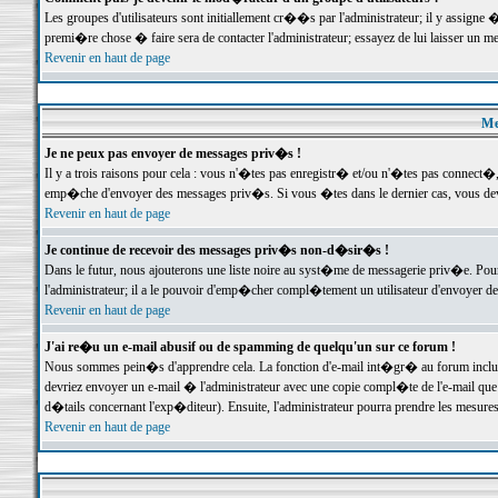
Les groupes d'utilisateurs sont initiallement cr��s par l'administrateur; il y assign
premi�re chose � faire sera de contacter l'administrateur; essayez de lui laisser un 
Revenir en haut de page
Me
Je ne peux pas envoyer de messages priv�s !
Il y a trois raisons pour cela : vous n'�tes pas enregistr� et/ou n'�tes pas connect�
emp�che d'envoyer des messages priv�s. Si vous �tes dans le dernier cas, vous devr
Revenir en haut de page
Je continue de recevoir des messages priv�s non-d�sir�s !
Dans le futur, nous ajouterons une liste noire au syst�me de messagerie priv�e. P
l'administrateur; il a le pouvoir d'emp�cher compl�tement un utilisateur d'envoyer 
Revenir en haut de page
J'ai re�u un e-mail abusif ou de spamming de quelqu'un sur ce forum !
Nous sommes pein�s d'apprendre cela. La fonction d'e-mail int�gr� au forum inclut d
devriez envoyer un e-mail � l'administrateur avec une copie compl�te de l'e-mail que v
d�tails concernant l'exp�diteur). Ensuite, l'administrateur pourra prendre les mesure
Revenir en haut de page