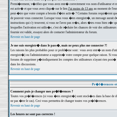
Premi�rement, v�rifiez que vous avez entr� correctement vos nom d'utilisateur et mo
est activ� et que vous avez cliqu� sur le lien
J'ai moins de 13 ans
au moment de l'enre
peut-�tre que votre compte a besoin d'�tre activ� ? Certains forums requi�rent que 
de pouvoir vous connecter. Lorsque vous vous �tes enregistr�, un message aurait d� v
instructions qui s'y trouvent; si vous ne l'avez pas re�u, alors �tes-vous bien s�r que
lesquelles l'activation est utilis�e, c'est de r�duire les chances de voir des utilis
fournie est valide, essayez alors de contacter l'administrateur du forum.
Revenir en haut de page
Je me suis enregistr� dans le pass�, mais ne peux plus me connecter ?!
Les raisons les plus probables pour ce probl�me sont : vous avez entr� un nom d'ut
enregistr�) ou l'administrateur a supprim� votre compte pour quelque raison. Si vous 
forums de supprimer p�riodiquement les comptes des utilisateurs n'ayant rien post� a
dans les discussions.
Revenir en haut de page
Pr�f�rences et
Comment puis-je changer mes pr�f�rences ?
Toutes vos pr�f�rences (si vous �tes enregistr�) sont stock�es dans la base de don
ne pas �tre le cas). Ceci vous permettra de changer toutes vos pr�f�rences.
Revenir en haut de page
Les heures ne sont pas correctes !