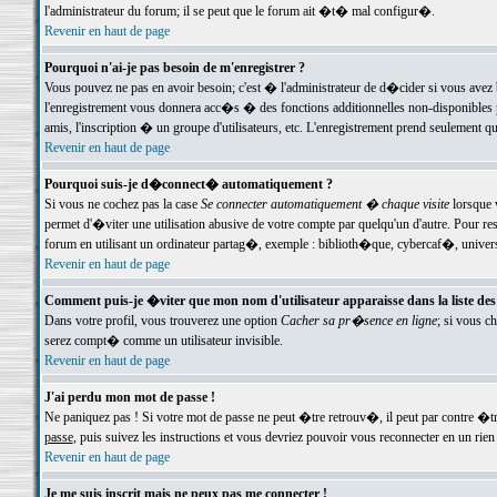
l'administrateur du forum; il se peut que le forum ait �t� mal configur�.
Revenir en haut de page
Pourquoi n'ai-je pas besoin de m'enregistrer ?
Vous pouvez ne pas en avoir besoin; c'est � l'administrateur de d�cider si vous avez 
l'enregistrement vous donnera acc�s � des fonctions additionnelles non-disponibles p
amis, l'inscription � un groupe d'utilisateurs, etc. L'enregistrement prend seulement q
Revenir en haut de page
Pourquoi suis-je d�connect� automatiquement ?
Si vous ne cochez pas la case
Se connecter automatiquement � chaque visite
lorsque 
permet d'�viter une utilisation abusive de votre compte par quelqu'un d'autre. Pour 
forum en utilisant un ordinateur partag�, exemple : biblioth�que, cybercaf�, univers
Revenir en haut de page
Comment puis-je �viter que mon nom d'utilisateur apparaisse dans la liste des u
Dans votre profil, vous trouverez une option
Cacher sa pr�sence en ligne
; si vous c
serez compt� comme un utilisateur invisible.
Revenir en haut de page
J'ai perdu mon mot de passe !
Ne paniquez pas ! Si votre mot de passe ne peut �tre retrouv�, il peut par contre �tre
passe
, puis suivez les instructions et vous devriez pouvoir vous reconnecter en un rien
Revenir en haut de page
Je me suis inscrit mais ne peux pas me connecter !