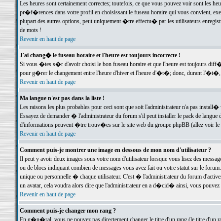
Les heures sont certainement correctes; toutefois, ce que vous pouvez voir sont les he
pr�f�rences dans votre profil en choisissant le fuseau horaire qui vous convient, exe
plupart des autres options, peut uniquement �tre effectu� par les utilisateurs enregis
de mots !
Revenir en haut de page
J'ai chang� le fuseau horaire et l'heure est toujours incorrecte !
Si vous �tes s�r d'avoir choisi le bon fuseau horaire et que l'heure est toujours d
pour g�rer le changement entre l'heure d'hiver et l'heure d'�t�; donc, durant l'�t�,
Revenir en haut de page
Ma langue n'est pas dans la liste !
Les raisons les plus probables pour ceci sont que soit l'administrateur n'a pas install�
Essayez de demander � l'administrateur du forum s'il peut installer le pack de langue d
d'informations peuvent �tre trouv�es sur le site web du groupe phpBB (allez voir le l
Revenir en haut de page
Comment puis-je montrer une image en dessous de mon nom d'utilisateur ?
Il peut y avoir deux images sous votre nom d'utilisateur lorsque vous lisez des mess
ou de blocs indiquant combien de messages vous avez fait ou votre statut sur le for
unique ou personnelle � chaque utilisateur. C'est � l'administrateur du forum d'activer
un avatar, cela voudra alors dire que l'administrateur en a d�cid� ainsi, vous pouvez
Revenir en haut de page
Comment puis-je changer mon rang ?
En g�n�ral, vous ne pouvez pas directement changer le titre d'un rang (le titre d'un ra