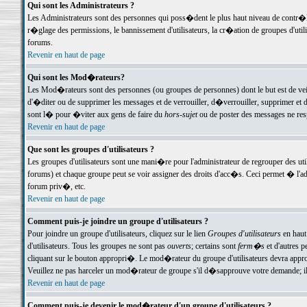
Qui sont les Administrateurs ?
Les Administrateurs sont des personnes qui poss�dent le plus haut niveau de contr�le 
r�glage des permissions, le bannissement d'utilisateurs, la cr�ation de groupes d'uti
forums.
Revenir en haut de page
Qui sont les Mod�rateurs?
Les Mod�rateurs sont des personnes (ou groupes de personnes) dont le but est de veil
d'�diter ou de supprimer les messages et de verrouiller, d�verrouiller, supprimer 
sont l� pour �viter aux gens de faire du
hors-sujet
ou de poster des messages ne res
Revenir en haut de page
Que sont les groupes d'utilisateurs ?
Les groupes d'utilisateurs sont une mani�re pour l'administrateur de regrouper des util
forums) et chaque groupe peut se voir assigner des droits d'acc�s. Ceci permet � 
forum priv�, etc.
Revenir en haut de page
Comment puis-je joindre un groupe d'utilisateurs ?
Pour joindre un groupe d'utilisateurs, cliquez sur le lien
Groupes d'utilisateurs
en haut
d'utilisateurs. Tous les groupes ne sont pas
ouverts
; certains sont
ferm�s
et d'autres p
cliquant sur le bouton appropri�. Le mod�rateur du groupe d'utilisateurs devra appro
Veuillez ne pas harceler un mod�rateur de groupe s'il d�sapprouve votre demande; il 
Revenir en haut de page
Comment puis-je devenir le mod�rateur d'un groupe d'utilisateurs ?