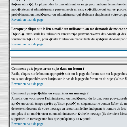
th�me utilis�). La plupart des forums utilisent les rangs pour indiquer le nombre de m
mod�rateurs et administrateurs peuvent avoir un rang sp�cifique qui leur est propre. 
probablement un mod�rateur ou administrateur qui abaissera simplement votre compte
Revenir en haut de page
Lorsque je clique sur le lien e-mail d'un utilisateur, on me demande de me conne
D�sol�, mais seuls les utilisateurs enregistr�s peuvent envoyer des e-mails � des ge
fonctionnalit�). Ceci, pour �viter l'utilisation malveillante du syst�me d'e-mail par 
Revenir en haut de page
Comment puis-je poster un sujet dans un forum ?
Facile, cliquez sur le bouton appropri� soit sur la page du forum, soit sur la page du 
vous sont disponibles sont list�s sur le bas de la page du forum ou du sujet (la liste
V
Revenir en haut de page
Comment puis-je �diter ou supprimer un message ?
A moins que vous soyez l'administrateur ou mod�rateur du forum, vous pouvez seul
apr�s un certain temps apr�s qu'il soit post�) en cliquant sur le bouton
Editer
du me
de texte en dessous de votre message en retournant le lire, indiquant le nombre de fo
non plus si un mod�rateur ou un administrateur �dite le message (ils devraient laisser
supprimer un message une fois que quelqu'un y a r�pondu.
Revenir en haut de page