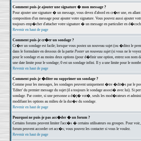
Comment puis-je ajouter une signature � mon message ?
Pour ajouter une signature � un message, vous devez d'abord en cr�er une, en allant
composition d'un message pour ajouter votre signature. Vous pouvez aussi ajouter vot
toujours emp�cher d'attacher votre signature � un message en particulier en d�cochan
Revenir en haut de page
Comment puis-je cr�er un sondage ?
Cr�er un sondage est facile; lorsque vous postez un nouveau sujet (ou �ditez le premie
dans le formulaire en dessous de la partie
Poster un nouveau sujet
(si vous ne le voyez
pour le sondage et au moins deux options (pour d�finir une option, entrez son nom d
une date limite pour le sondage; 0 est un sondage infini. Il y a une limite pour le nomb
Revenir en haut de page
Comment puis-je �diter ou supprimer un sondage ?
Comme pour les messages, les sondages peuvent uniquement �tre �dit�s par le poste
'Editer' du premier message du sujet (il a toujours le sondage associ� avec lui). Si 
sondage. Par contre, si une personne a d�j� vot�, seuls les mod�rateurs et administ
modifiant les options au milieu de la dur�e du sondage.
Revenir en haut de page
Pourquoi ne puis-je pas acc�der � un forum ?
Certains forums peuvent limiter l'acc�s � certains utilisateurs ou groupes. Pour voir, 
forum peuvent accorder cet acc�s; vous pouvez les contacter si vous le voulez.
Revenir en haut de page