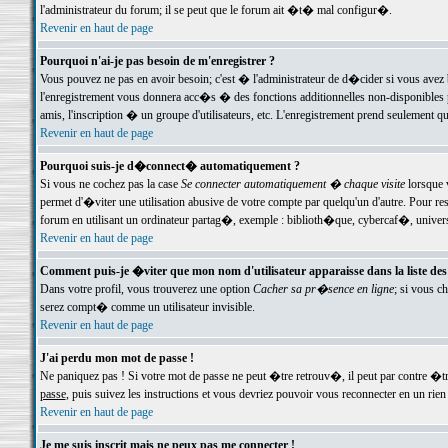
l'administrateur du forum; il se peut que le forum ait �t� mal configur�.
Revenir en haut de page
Pourquoi n'ai-je pas besoin de m'enregistrer ?
Vous pouvez ne pas en avoir besoin; c'est � l'administrateur de d�cider si vous avez 
l'enregistrement vous donnera acc�s � des fonctions additionnelles non-disponibles p
amis, l'inscription � un groupe d'utilisateurs, etc. L'enregistrement prend seulement q
Revenir en haut de page
Pourquoi suis-je d�connect� automatiquement ?
Si vous ne cochez pas la case
Se connecter automatiquement � chaque visite
lorsque 
permet d'�viter une utilisation abusive de votre compte par quelqu'un d'autre. Pour 
forum en utilisant un ordinateur partag�, exemple : biblioth�que, cybercaf�, univers
Revenir en haut de page
Comment puis-je �viter que mon nom d'utilisateur apparaisse dans la liste des u
Dans votre profil, vous trouverez une option
Cacher sa pr�sence en ligne
; si vous c
serez compt� comme un utilisateur invisible.
Revenir en haut de page
J'ai perdu mon mot de passe !
Ne paniquez pas ! Si votre mot de passe ne peut �tre retrouv�, il peut par contre �tre
passe
, puis suivez les instructions et vous devriez pouvoir vous reconnecter en un rien
Revenir en haut de page
Je me suis inscrit mais ne peux pas me connecter !