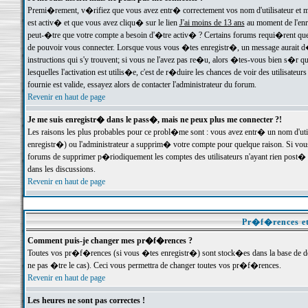
Premi�rement, v�rifiez que vous avez entr� correctement vos nom d'utilisateur et mo
est activ� et que vous avez cliqu� sur le lien
J'ai moins de 13 ans
au moment de l'enre
peut-�tre que votre compte a besoin d'�tre activ� ? Certains forums requi�rent que 
de pouvoir vous connecter. Lorsque vous vous �tes enregistr�, un message aurait d� v
instructions qui s'y trouvent; si vous ne l'avez pas re�u, alors �tes-vous bien s�r que
lesquelles l'activation est utilis�e, c'est de r�duire les chances de voir des utilis
fournie est valide, essayez alors de contacter l'administrateur du forum.
Revenir en haut de page
Je me suis enregistr� dans le pass�, mais ne peux plus me connecter ?!
Les raisons les plus probables pour ce probl�me sont : vous avez entr� un nom d'ut
enregistr�) ou l'administrateur a supprim� votre compte pour quelque raison. Si vous 
forums de supprimer p�riodiquement les comptes des utilisateurs n'ayant rien post� a
dans les discussions.
Revenir en haut de page
Pr�f�rences et
Comment puis-je changer mes pr�f�rences ?
Toutes vos pr�f�rences (si vous �tes enregistr�) sont stock�es dans la base de don
ne pas �tre le cas). Ceci vous permettra de changer toutes vos pr�f�rences.
Revenir en haut de page
Les heures ne sont pas correctes !