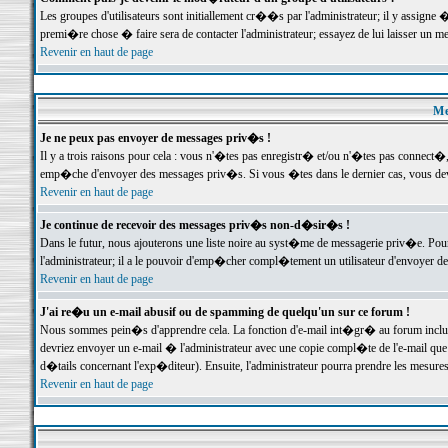
Les groupes d'utilisateurs sont initiallement cr��s par l'administrateur; il y assign
premi�re chose � faire sera de contacter l'administrateur; essayez de lui laisser un 
Revenir en haut de page
Me
Je ne peux pas envoyer de messages priv�s !
Il y a trois raisons pour cela : vous n'�tes pas enregistr� et/ou n'�tes pas connect�
emp�che d'envoyer des messages priv�s. Si vous �tes dans le dernier cas, vous devr
Revenir en haut de page
Je continue de recevoir des messages priv�s non-d�sir�s !
Dans le futur, nous ajouterons une liste noire au syst�me de messagerie priv�e. P
l'administrateur; il a le pouvoir d'emp�cher compl�tement un utilisateur d'envoyer 
Revenir en haut de page
J'ai re�u un e-mail abusif ou de spamming de quelqu'un sur ce forum !
Nous sommes pein�s d'apprendre cela. La fonction d'e-mail int�gr� au forum inclut d
devriez envoyer un e-mail � l'administrateur avec une copie compl�te de l'e-mail que v
d�tails concernant l'exp�diteur). Ensuite, l'administrateur pourra prendre les mesure
Revenir en haut de page