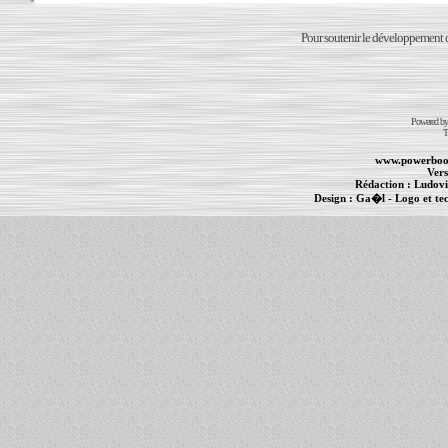
Pour soutenir le développement du
Powered b
T
www.powerboo
Vers
Rédaction :
Ludovi
Design :
Ga�l
- Logo et te
Informations :
PowerBook
-
MacBook Pro
-
i