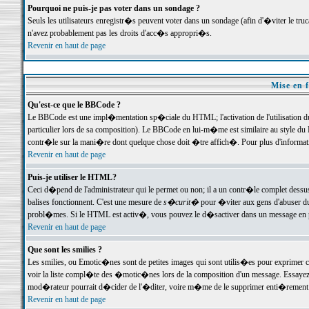
Pourquoi ne puis-je pas voter dans un sondage ?
Seuls les utilisateurs enregistr�s peuvent voter dans un sondage (afin d'�viter le tr
n'avez probablement pas les droits d'acc�s appropri�s.
Revenir en haut de page
Mise en f
Qu'est-ce que le BBCode ?
Le BBCode est une impl�mentation sp�ciale du HTML; l'activation de l'utilisation 
particulier lors de sa composition). Le BBCode en lui-m�me est similaire au style du H
contr�le sur la mani�re dont quelque chose doit �tre affich�. Pour plus d'information
Revenir en haut de page
Puis-je utiliser le HTML?
Ceci d�pend de l'administrateur qui le permet ou non; il a un contr�le complet dessu
balises fonctionnent. C'est une mesure de
s�curit�
pour �viter aux gens d'abuser du 
probl�mes. Si le HTML est activ�, vous pouvez le d�sactiver dans un message en par
Revenir en haut de page
Que sont les smilies ?
Les smilies, ou Emotic�nes sont de petites images qui sont utilis�es pour exprimer certa
voir la liste compl�te des �motic�nes lors de la composition d'un message. Essayez de 
mod�rateur pourrait d�cider de l'�diter, voire m�me de le supprimer enti�rement
Revenir en haut de page