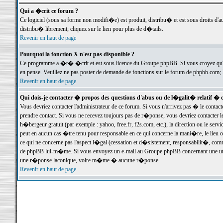
Qui a �crit ce forum ?
Ce logiciel (sous sa forme non modifi�e) est produit, distribu� et est sous droits d'a
distribu� librement; cliquez sur le lien pour plus de d�tails.
Revenir en haut de page
Pourquoi la fonction X n'est pas disponible ?
Ce programme a �t� �crit et est sous licence du Groupe phpBB. Si vous croyez qu'un
en pense. Veuillez ne pas poster de demande de fonctions sur le forum de phpbb.com; 
Revenir en haut de page
Qui dois-je contacter � propos des questions d'abus ou de l�galit� relatif � 
Vous devriez contacter l'administrateur de ce forum. Si vous n'arrivez pas � le conta
prendre contact. Si vous ne recevez toujours pas de r�ponse, vous devriez contacter 
h�bergeur gratuit (par exemple : yahoo, free.fr, f2s.com, etc.), la direction ou le se
peut en aucun cas �tre tenu pour responsable en ce qui concerne la mani�re, le lieu ou 
ce qui ne concerne pas l'aspect l�gal (cessation et d�sistement, responsabilit�, comm
de phpBB lui-m�me. Si vous envoyez un e-mail au Groupe phpBB concernant une utili
une r�ponse laconique, voire m�me � aucune r�ponse.
Revenir en haut de page