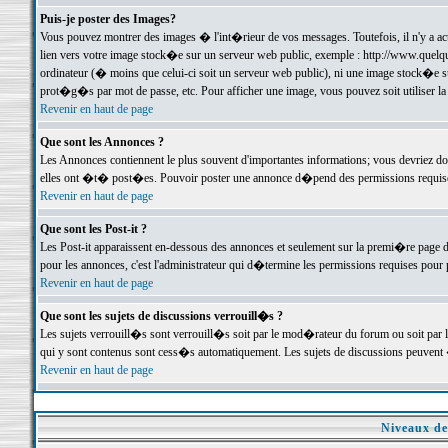
Puis-je poster des Images?
Vous pouvez montrer des images � l'int�rieur de vos messages. Toutefois, il n'y a 
lien vers votre image stock�e sur un serveur web public, exemple : http://www.quelq
ordinateur (� moins que celui-ci soit un serveur web public), ni une image stock�e su
prot�g�s par mot de passe, etc. Pour afficher une image, vous pouvez soit utiliser 
Revenir en haut de page
Que sont les Annonces ?
Les Annonces contiennent le plus souvent d'importantes informations; vous devriez d
elles ont �t� post�es. Pouvoir poster une annonce d�pend des permissions requises;
Revenir en haut de page
Que sont les Post-it ?
Les Post-it apparaissent en-dessous des annonces et seulement sur la premi�re page 
pour les annonces, c'est l'administrateur qui d�termine les permissions requises pour 
Revenir en haut de page
Que sont les sujets de discussions verrouill�s ?
Les sujets verrouill�s sont verrouill�s soit par le mod�rateur du forum ou soit par 
qui y sont contenus sont cess�s automatiquement. Les sujets de discussions peuvent 
Revenir en haut de page
Niveaux de