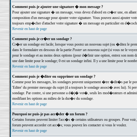
Comment puis-je ajouter une signature � mon message ?
Pour ajouter une signature � un message, vous devez d'abord en cr�er une, en allant
composition d'un message pour ajouter votre signature. Vous pouvez aussi ajouter vot
toujours emp�cher d'attacher votre signature � un message en particulier en d�cochan
Revenir en haut de page
Comment puis-je cr�er un sondage ?
Cr�er un sondage est facile; lorsque vous postez un nouveau sujet (ou �ditez le premie
dans le formulaire en dessous de la partie
Poster un nouveau sujet
(si vous ne le voyez
pour le sondage et au moins deux options (pour d�finir une option, entrez son nom d
une date limite pour le sondage; 0 est un sondage infini. Il y a une limite pour le nomb
Revenir en haut de page
Comment puis-je �diter ou supprimer un sondage ?
Comme pour les messages, les sondages peuvent uniquement �tre �dit�s par le poste
'Editer' du premier message du sujet (il a toujours le sondage associ� avec lui). Si 
sondage. Par contre, si une personne a d�j� vot�, seuls les mod�rateurs et administ
modifiant les options au milieu de la dur�e du sondage.
Revenir en haut de page
Pourquoi ne puis-je pas acc�der � un forum ?
Certains forums peuvent limiter l'acc�s � certains utilisateurs ou groupes. Pour voir, 
forum peuvent accorder cet acc�s; vous pouvez les contacter si vous le voulez.
Revenir en haut de page