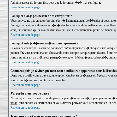
l'administrateur du forum; il se peut que le forum ait �t� mal configur�.
Revenir en haut de page
Pourquoi n'ai-je pas besoin de m'enregistrer ?
Vous pouvez ne pas en avoir besoin; c'est � l'administrateur de d�cider si vous avez 
l'enregistrement vous donnera acc�s � des fonctions additionnelles non-disponibles p
amis, l'inscription � un groupe d'utilisateurs, etc. L'enregistrement prend seulement q
Revenir en haut de page
Pourquoi suis-je d�connect� automatiquement ?
Si vous ne cochez pas la case
Se connecter automatiquement � chaque visite
lorsque 
permet d'�viter une utilisation abusive de votre compte par quelqu'un d'autre. Pour 
forum en utilisant un ordinateur partag�, exemple : biblioth�que, cybercaf�, univers
Revenir en haut de page
Comment puis-je �viter que mon nom d'utilisateur apparaisse dans la liste des u
Dans votre profil, vous trouverez une option
Cacher sa pr�sence en ligne
; si vous c
serez compt� comme un utilisateur invisible.
Revenir en haut de page
J'ai perdu mon mot de passe !
Ne paniquez pas ! Si votre mot de passe ne peut �tre retrouv�, il peut par contre �tre
passe
, puis suivez les instructions et vous devriez pouvoir vous reconnecter en un rien
Revenir en haut de page
Je me suis inscrit mais ne peux pas me connecter !