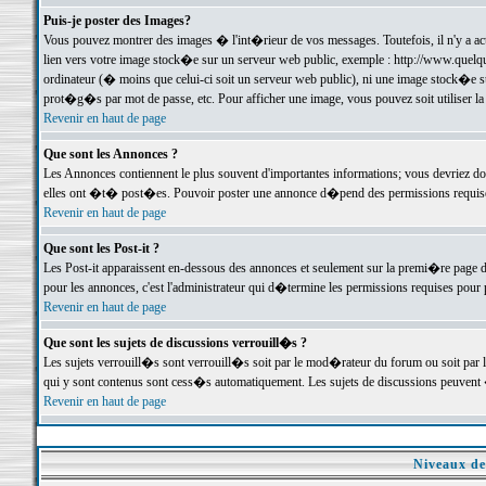
Puis-je poster des Images?
Vous pouvez montrer des images � l'int�rieur de vos messages. Toutefois, il n'y a 
lien vers votre image stock�e sur un serveur web public, exemple : http://www.quelq
ordinateur (� moins que celui-ci soit un serveur web public), ni une image stock�e su
prot�g�s par mot de passe, etc. Pour afficher une image, vous pouvez soit utiliser 
Revenir en haut de page
Que sont les Annonces ?
Les Annonces contiennent le plus souvent d'importantes informations; vous devriez d
elles ont �t� post�es. Pouvoir poster une annonce d�pend des permissions requises;
Revenir en haut de page
Que sont les Post-it ?
Les Post-it apparaissent en-dessous des annonces et seulement sur la premi�re page 
pour les annonces, c'est l'administrateur qui d�termine les permissions requises pour 
Revenir en haut de page
Que sont les sujets de discussions verrouill�s ?
Les sujets verrouill�s sont verrouill�s soit par le mod�rateur du forum ou soit par 
qui y sont contenus sont cess�s automatiquement. Les sujets de discussions peuvent 
Revenir en haut de page
Niveaux de