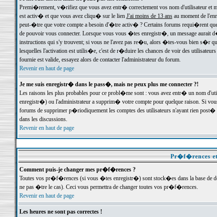
Premi�rement, v�rifiez que vous avez entr� correctement vos nom d'utilisateur et mo
est activ� et que vous avez cliqu� sur le lien
J'ai moins de 13 ans
au moment de l'enre
peut-�tre que votre compte a besoin d'�tre activ� ? Certains forums requi�rent que 
de pouvoir vous connecter. Lorsque vous vous �tes enregistr�, un message aurait d� v
instructions qui s'y trouvent; si vous ne l'avez pas re�u, alors �tes-vous bien s�r que
lesquelles l'activation est utilis�e, c'est de r�duire les chances de voir des utilis
fournie est valide, essayez alors de contacter l'administrateur du forum.
Revenir en haut de page
Je me suis enregistr� dans le pass�, mais ne peux plus me connecter ?!
Les raisons les plus probables pour ce probl�me sont : vous avez entr� un nom d'ut
enregistr�) ou l'administrateur a supprim� votre compte pour quelque raison. Si vous 
forums de supprimer p�riodiquement les comptes des utilisateurs n'ayant rien post� a
dans les discussions.
Revenir en haut de page
Pr�f�rences et
Comment puis-je changer mes pr�f�rences ?
Toutes vos pr�f�rences (si vous �tes enregistr�) sont stock�es dans la base de don
ne pas �tre le cas). Ceci vous permettra de changer toutes vos pr�f�rences.
Revenir en haut de page
Les heures ne sont pas correctes !