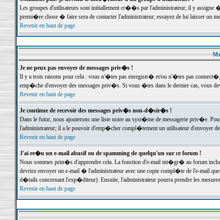
Les groupes d'utilisateurs sont initiallement cr��s par l'administrateur; il y assign
premi�re chose � faire sera de contacter l'administrateur; essayez de lui laisser un 
Revenir en haut de page
Me
Je ne peux pas envoyer de messages priv�s !
Il y a trois raisons pour cela : vous n'�tes pas enregistr� et/ou n'�tes pas connect�
emp�che d'envoyer des messages priv�s. Si vous �tes dans le dernier cas, vous devr
Revenir en haut de page
Je continue de recevoir des messages priv�s non-d�sir�s !
Dans le futur, nous ajouterons une liste noire au syst�me de messagerie priv�e. P
l'administrateur; il a le pouvoir d'emp�cher compl�tement un utilisateur d'envoyer 
Revenir en haut de page
J'ai re�u un e-mail abusif ou de spamming de quelqu'un sur ce forum !
Nous sommes pein�s d'apprendre cela. La fonction d'e-mail int�gr� au forum inclut d
devriez envoyer un e-mail � l'administrateur avec une copie compl�te de l'e-mail que v
d�tails concernant l'exp�diteur). Ensuite, l'administrateur pourra prendre les mesure
Revenir en haut de page