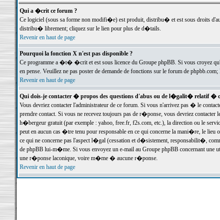
Qui a �crit ce forum ?
Ce logiciel (sous sa forme non modifi�e) est produit, distribu� et est sous droits d'a
distribu� librement; cliquez sur le lien pour plus de d�tails.
Revenir en haut de page
Pourquoi la fonction X n'est pas disponible ?
Ce programme a �t� �crit et est sous licence du Groupe phpBB. Si vous croyez qu'un
en pense. Veuillez ne pas poster de demande de fonctions sur le forum de phpbb.com; 
Revenir en haut de page
Qui dois-je contacter � propos des questions d'abus ou de l�galit� relatif � 
Vous devriez contacter l'administrateur de ce forum. Si vous n'arrivez pas � le conta
prendre contact. Si vous ne recevez toujours pas de r�ponse, vous devriez contacter 
h�bergeur gratuit (par exemple : yahoo, free.fr, f2s.com, etc.), la direction ou le se
peut en aucun cas �tre tenu pour responsable en ce qui concerne la mani�re, le lieu ou 
ce qui ne concerne pas l'aspect l�gal (cessation et d�sistement, responsabilit�, comm
de phpBB lui-m�me. Si vous envoyez un e-mail au Groupe phpBB concernant une utili
une r�ponse laconique, voire m�me � aucune r�ponse.
Revenir en haut de page