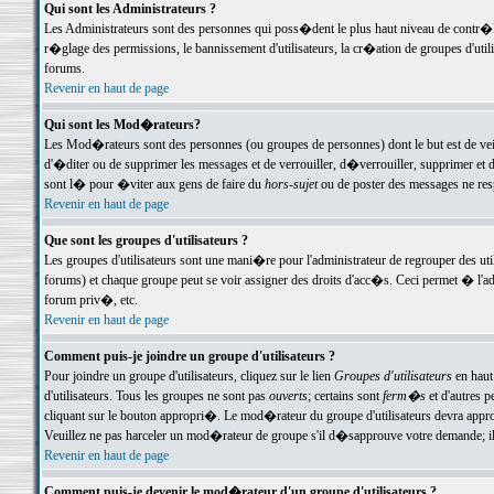
Qui sont les Administrateurs ?
Les Administrateurs sont des personnes qui poss�dent le plus haut niveau de contr�le 
r�glage des permissions, le bannissement d'utilisateurs, la cr�ation de groupes d'uti
forums.
Revenir en haut de page
Qui sont les Mod�rateurs?
Les Mod�rateurs sont des personnes (ou groupes de personnes) dont le but est de veil
d'�diter ou de supprimer les messages et de verrouiller, d�verrouiller, supprimer 
sont l� pour �viter aux gens de faire du
hors-sujet
ou de poster des messages ne res
Revenir en haut de page
Que sont les groupes d'utilisateurs ?
Les groupes d'utilisateurs sont une mani�re pour l'administrateur de regrouper des util
forums) et chaque groupe peut se voir assigner des droits d'acc�s. Ceci permet � 
forum priv�, etc.
Revenir en haut de page
Comment puis-je joindre un groupe d'utilisateurs ?
Pour joindre un groupe d'utilisateurs, cliquez sur le lien
Groupes d'utilisateurs
en haut
d'utilisateurs. Tous les groupes ne sont pas
ouverts
; certains sont
ferm�s
et d'autres p
cliquant sur le bouton appropri�. Le mod�rateur du groupe d'utilisateurs devra appro
Veuillez ne pas harceler un mod�rateur de groupe s'il d�sapprouve votre demande; il 
Revenir en haut de page
Comment puis-je devenir le mod�rateur d'un groupe d'utilisateurs ?