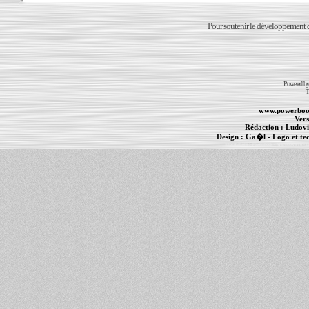
Pour soutenir le développement du
Powered b
T
www.powerboo
Vers
Rédaction :
Ludovi
Design :
Ga�l
- Logo et te
Informations :
PowerBook
-
MacBook Pro
-
i