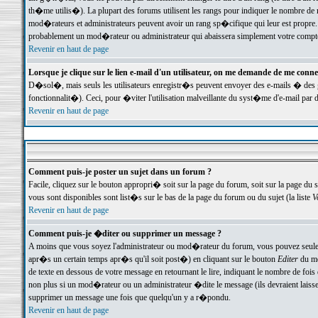
th�me utilis�). La plupart des forums utilisent les rangs pour indiquer le nombre de m
mod�rateurs et administrateurs peuvent avoir un rang sp�cifique qui leur est propre. 
probablement un mod�rateur ou administrateur qui abaissera simplement votre compte
Revenir en haut de page
Lorsque je clique sur le lien e-mail d'un utilisateur, on me demande de me conne
D�sol�, mais seuls les utilisateurs enregistr�s peuvent envoyer des e-mails � des ge
fonctionnalit�). Ceci, pour �viter l'utilisation malveillante du syst�me d'e-mail par 
Revenir en haut de page
Comment puis-je poster un sujet dans un forum ?
Facile, cliquez sur le bouton appropri� soit sur la page du forum, soit sur la page du 
vous sont disponibles sont list�s sur le bas de la page du forum ou du sujet (la liste
V
Revenir en haut de page
Comment puis-je �diter ou supprimer un message ?
A moins que vous soyez l'administrateur ou mod�rateur du forum, vous pouvez seul
apr�s un certain temps apr�s qu'il soit post�) en cliquant sur le bouton
Editer
du me
de texte en dessous de votre message en retournant le lire, indiquant le nombre de fo
non plus si un mod�rateur ou un administrateur �dite le message (ils devraient laisser
supprimer un message une fois que quelqu'un y a r�pondu.
Revenir en haut de page