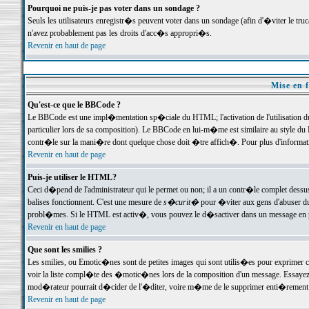
Pourquoi ne puis-je pas voter dans un sondage ?
Seuls les utilisateurs enregistr�s peuvent voter dans un sondage (afin d'�viter le tr
n'avez probablement pas les droits d'acc�s appropri�s.
Revenir en haut de page
Mise en f
Qu'est-ce que le BBCode ?
Le BBCode est une impl�mentation sp�ciale du HTML; l'activation de l'utilisation 
particulier lors de sa composition). Le BBCode en lui-m�me est similaire au style du H
contr�le sur la mani�re dont quelque chose doit �tre affich�. Pour plus d'information
Revenir en haut de page
Puis-je utiliser le HTML?
Ceci d�pend de l'administrateur qui le permet ou non; il a un contr�le complet dessu
balises fonctionnent. C'est une mesure de
s�curit�
pour �viter aux gens d'abuser du 
probl�mes. Si le HTML est activ�, vous pouvez le d�sactiver dans un message en par
Revenir en haut de page
Que sont les smilies ?
Les smilies, ou Emotic�nes sont de petites images qui sont utilis�es pour exprimer certa
voir la liste compl�te des �motic�nes lors de la composition d'un message. Essayez de 
mod�rateur pourrait d�cider de l'�diter, voire m�me de le supprimer enti�rement
Revenir en haut de page