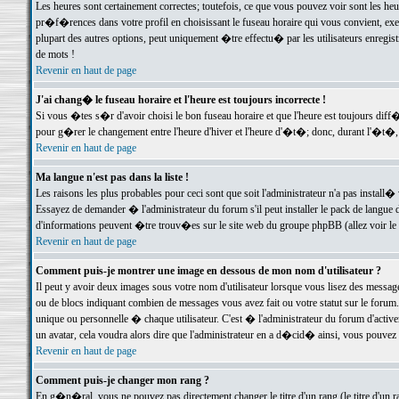
Les heures sont certainement correctes; toutefois, ce que vous pouvez voir sont les he
pr�f�rences dans votre profil en choisissant le fuseau horaire qui vous convient, exe
plupart des autres options, peut uniquement �tre effectu� par les utilisateurs enregis
de mots !
Revenir en haut de page
J'ai chang� le fuseau horaire et l'heure est toujours incorrecte !
Si vous �tes s�r d'avoir choisi le bon fuseau horaire et que l'heure est toujours d
pour g�rer le changement entre l'heure d'hiver et l'heure d'�t�; donc, durant l'�t�,
Revenir en haut de page
Ma langue n'est pas dans la liste !
Les raisons les plus probables pour ceci sont que soit l'administrateur n'a pas install�
Essayez de demander � l'administrateur du forum s'il peut installer le pack de langue d
d'informations peuvent �tre trouv�es sur le site web du groupe phpBB (allez voir le l
Revenir en haut de page
Comment puis-je montrer une image en dessous de mon nom d'utilisateur ?
Il peut y avoir deux images sous votre nom d'utilisateur lorsque vous lisez des mess
ou de blocs indiquant combien de messages vous avez fait ou votre statut sur le for
unique ou personnelle � chaque utilisateur. C'est � l'administrateur du forum d'activer
un avatar, cela voudra alors dire que l'administrateur en a d�cid� ainsi, vous pouvez
Revenir en haut de page
Comment puis-je changer mon rang ?
En g�n�ral, vous ne pouvez pas directement changer le titre d'un rang (le titre d'un ra