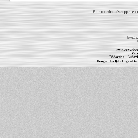
Pour soutenir le développement du
Powered b
T
www.powerboo
Vers
Rédaction :
Ludovi
Design :
Ga�l
- Logo et te
Informations :
PowerBook
-
MacBook Pro
-
i