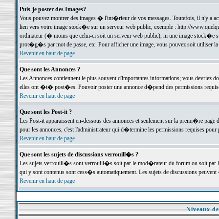
Puis-je poster des Images?
Vous pouvez montrer des images � l'int�rieur de vos messages. Toutefois, il n'y a 
lien vers votre image stock�e sur un serveur web public, exemple : http://www.quelq
ordinateur (� moins que celui-ci soit un serveur web public), ni une image stock�e su
prot�g�s par mot de passe, etc. Pour afficher une image, vous pouvez soit utiliser 
Revenir en haut de page
Que sont les Annonces ?
Les Annonces contiennent le plus souvent d'importantes informations; vous devriez d
elles ont �t� post�es. Pouvoir poster une annonce d�pend des permissions requises;
Revenir en haut de page
Que sont les Post-it ?
Les Post-it apparaissent en-dessous des annonces et seulement sur la premi�re page 
pour les annonces, c'est l'administrateur qui d�termine les permissions requises pour 
Revenir en haut de page
Que sont les sujets de discussions verrouill�s ?
Les sujets verrouill�s sont verrouill�s soit par le mod�rateur du forum ou soit par 
qui y sont contenus sont cess�s automatiquement. Les sujets de discussions peuvent 
Revenir en haut de page
Niveaux de