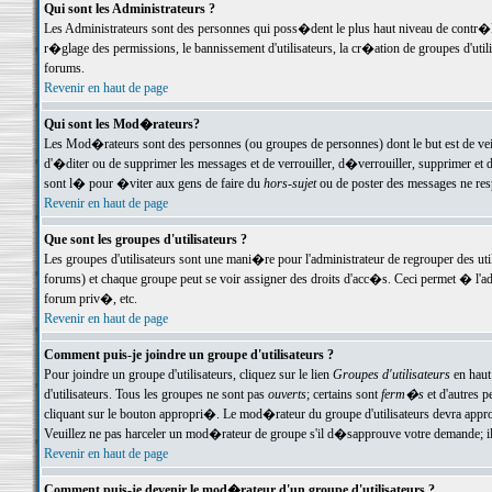
Qui sont les Administrateurs ?
Les Administrateurs sont des personnes qui poss�dent le plus haut niveau de contr�le 
r�glage des permissions, le bannissement d'utilisateurs, la cr�ation de groupes d'uti
forums.
Revenir en haut de page
Qui sont les Mod�rateurs?
Les Mod�rateurs sont des personnes (ou groupes de personnes) dont le but est de veil
d'�diter ou de supprimer les messages et de verrouiller, d�verrouiller, supprimer 
sont l� pour �viter aux gens de faire du
hors-sujet
ou de poster des messages ne res
Revenir en haut de page
Que sont les groupes d'utilisateurs ?
Les groupes d'utilisateurs sont une mani�re pour l'administrateur de regrouper des util
forums) et chaque groupe peut se voir assigner des droits d'acc�s. Ceci permet � 
forum priv�, etc.
Revenir en haut de page
Comment puis-je joindre un groupe d'utilisateurs ?
Pour joindre un groupe d'utilisateurs, cliquez sur le lien
Groupes d'utilisateurs
en haut
d'utilisateurs. Tous les groupes ne sont pas
ouverts
; certains sont
ferm�s
et d'autres p
cliquant sur le bouton appropri�. Le mod�rateur du groupe d'utilisateurs devra appro
Veuillez ne pas harceler un mod�rateur de groupe s'il d�sapprouve votre demande; il 
Revenir en haut de page
Comment puis-je devenir le mod�rateur d'un groupe d'utilisateurs ?