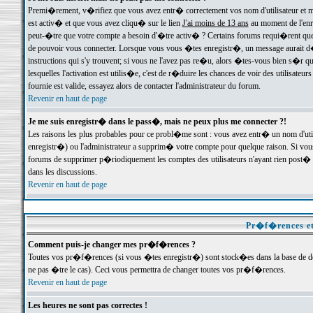
Premi�rement, v�rifiez que vous avez entr� correctement vos nom d'utilisateur et mo
est activ� et que vous avez cliqu� sur le lien
J'ai moins de 13 ans
au moment de l'enre
peut-�tre que votre compte a besoin d'�tre activ� ? Certains forums requi�rent que 
de pouvoir vous connecter. Lorsque vous vous �tes enregistr�, un message aurait d� v
instructions qui s'y trouvent; si vous ne l'avez pas re�u, alors �tes-vous bien s�r que
lesquelles l'activation est utilis�e, c'est de r�duire les chances de voir des utilis
fournie est valide, essayez alors de contacter l'administrateur du forum.
Revenir en haut de page
Je me suis enregistr� dans le pass�, mais ne peux plus me connecter ?!
Les raisons les plus probables pour ce probl�me sont : vous avez entr� un nom d'ut
enregistr�) ou l'administrateur a supprim� votre compte pour quelque raison. Si vous 
forums de supprimer p�riodiquement les comptes des utilisateurs n'ayant rien post� a
dans les discussions.
Revenir en haut de page
Pr�f�rences et
Comment puis-je changer mes pr�f�rences ?
Toutes vos pr�f�rences (si vous �tes enregistr�) sont stock�es dans la base de don
ne pas �tre le cas). Ceci vous permettra de changer toutes vos pr�f�rences.
Revenir en haut de page
Les heures ne sont pas correctes !