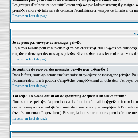
Les groupes d'utilisateurs sont initiallement cr��s par l'administrateur; il y assign
premi�re chose � faire sera de contacter l'administrateur; essayez de lui laisser un 
Revenir en haut de page
Me
Je ne peux pas envoyer de messages priv�s !
Il y a trois raisons pour cela : vous n'�tes pas enregistr� et/ou n'�tes pas connect�
emp�che d'envoyer des messages priv�s. Si vous �tes dans le dernier cas, vous devr
Revenir en haut de page
Je continue de recevoir des messages priv�s non-d�sir�s !
Dans le futur, nous ajouterons une liste noire au syst�me de messagerie priv�e. P
l'administrateur; il a le pouvoir d'emp�cher compl�tement un utilisateur d'envoyer 
Revenir en haut de page
J'ai re�u un e-mail abusif ou de spamming de quelqu'un sur ce forum !
Nous sommes pein�s d'apprendre cela. La fonction d'e-mail int�gr� au forum inclut d
devriez envoyer un e-mail � l'administrateur avec une copie compl�te de l'e-mail que v
d�tails concernant l'exp�diteur). Ensuite, l'administrateur pourra prendre les mesure
Revenir en haut de page