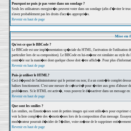
Pourquoi ne puis-je pas voter dans un sondage ?
Seuls les utilisateurs enregistr�s peuvent voter dans un sondage (afin d'�viter le tr
n'avez probablement pas les droits d'acc�s appropri�s.
Revenir en haut de page
Mise en f
Qu'est-ce que le BBCode ?
Le BBCode est une impl�mentation sp�ciale du HTML; l'activation de l'utilisation 
particulier lors de sa composition). Le BBCode en lui-m�me est similaire au style du H
contr�le sur la mani�re dont quelque chose doit �tre affich�. Pour plus d'information
Revenir en haut de page
Puis-je utiliser le HTML?
Ceci d�pend de l'administrateur qui le permet ou non; il a un contr�le complet dessu
balises fonctionnent. C'est une mesure de
s�curit�
pour �viter aux gens d'abuser du 
probl�mes. Si le HTML est activ�, vous pouvez le d�sactiver dans un message en par
Revenir en haut de page
Que sont les smilies ?
Les smilies, ou Emotic�nes sont de petites images qui sont utilis�es pour exprimer certa
voir la liste compl�te des �motic�nes lors de la composition d'un message. Essayez de 
mod�rateur pourrait d�cider de l'�diter, voire m�me de le supprimer enti�rement
Revenir en haut de page