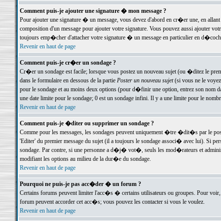
Comment puis-je ajouter une signature � mon message ?
Pour ajouter une signature � un message, vous devez d'abord en cr�er une, en allant
composition d'un message pour ajouter votre signature. Vous pouvez aussi ajouter vot
toujours emp�cher d'attacher votre signature � un message en particulier en d�cochan
Revenir en haut de page
Comment puis-je cr�er un sondage ?
Cr�er un sondage est facile; lorsque vous postez un nouveau sujet (ou �ditez le premie
dans le formulaire en dessous de la partie
Poster un nouveau sujet
(si vous ne le voyez
pour le sondage et au moins deux options (pour d�finir une option, entrez son nom d
une date limite pour le sondage; 0 est un sondage infini. Il y a une limite pour le nomb
Revenir en haut de page
Comment puis-je �diter ou supprimer un sondage ?
Comme pour les messages, les sondages peuvent uniquement �tre �dit�s par le poste
'Editer' du premier message du sujet (il a toujours le sondage associ� avec lui). Si 
sondage. Par contre, si une personne a d�j� vot�, seuls les mod�rateurs et administ
modifiant les options au milieu de la dur�e du sondage.
Revenir en haut de page
Pourquoi ne puis-je pas acc�der � un forum ?
Certains forums peuvent limiter l'acc�s � certains utilisateurs ou groupes. Pour voir, 
forum peuvent accorder cet acc�s; vous pouvez les contacter si vous le voulez.
Revenir en haut de page