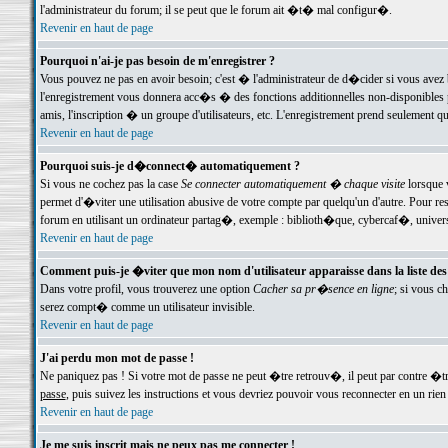
l'administrateur du forum; il se peut que le forum ait �t� mal configur�.
Revenir en haut de page
Pourquoi n'ai-je pas besoin de m'enregistrer ?
Vous pouvez ne pas en avoir besoin; c'est � l'administrateur de d�cider si vous avez 
l'enregistrement vous donnera acc�s � des fonctions additionnelles non-disponibles p
amis, l'inscription � un groupe d'utilisateurs, etc. L'enregistrement prend seulement q
Revenir en haut de page
Pourquoi suis-je d�connect� automatiquement ?
Si vous ne cochez pas la case
Se connecter automatiquement � chaque visite
lorsque 
permet d'�viter une utilisation abusive de votre compte par quelqu'un d'autre. Pour 
forum en utilisant un ordinateur partag�, exemple : biblioth�que, cybercaf�, univers
Revenir en haut de page
Comment puis-je �viter que mon nom d'utilisateur apparaisse dans la liste des u
Dans votre profil, vous trouverez une option
Cacher sa pr�sence en ligne
; si vous c
serez compt� comme un utilisateur invisible.
Revenir en haut de page
J'ai perdu mon mot de passe !
Ne paniquez pas ! Si votre mot de passe ne peut �tre retrouv�, il peut par contre �tre
passe
, puis suivez les instructions et vous devriez pouvoir vous reconnecter en un rien
Revenir en haut de page
Je me suis inscrit mais ne peux pas me connecter !