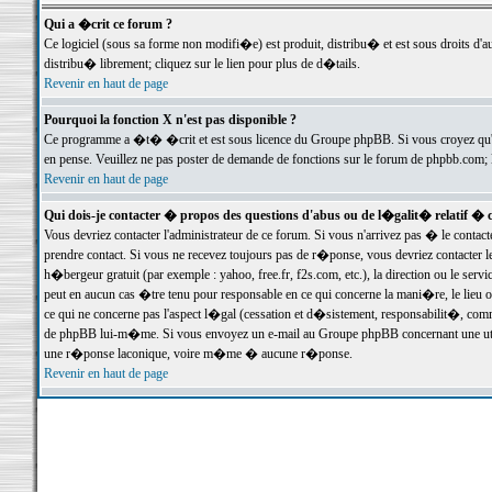
Qui a �crit ce forum ?
Ce logiciel (sous sa forme non modifi�e) est produit, distribu� et est sous droits d'a
distribu� librement; cliquez sur le lien pour plus de d�tails.
Revenir en haut de page
Pourquoi la fonction X n'est pas disponible ?
Ce programme a �t� �crit et est sous licence du Groupe phpBB. Si vous croyez qu'un
en pense. Veuillez ne pas poster de demande de fonctions sur le forum de phpbb.com; 
Revenir en haut de page
Qui dois-je contacter � propos des questions d'abus ou de l�galit� relatif � 
Vous devriez contacter l'administrateur de ce forum. Si vous n'arrivez pas � le conta
prendre contact. Si vous ne recevez toujours pas de r�ponse, vous devriez contacter 
h�bergeur gratuit (par exemple : yahoo, free.fr, f2s.com, etc.), la direction ou le se
peut en aucun cas �tre tenu pour responsable en ce qui concerne la mani�re, le lieu ou 
ce qui ne concerne pas l'aspect l�gal (cessation et d�sistement, responsabilit�, comm
de phpBB lui-m�me. Si vous envoyez un e-mail au Groupe phpBB concernant une utili
une r�ponse laconique, voire m�me � aucune r�ponse.
Revenir en haut de page