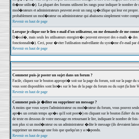
th�me utilis�). La plupart des forums utilisent les rangs pour indiquer le nombre de m
mod�rateurs et administrateurs peuvent avoir un rang sp�cifique qui leur est propre. 
probablement un mod�rateur ou administrateur qui abaissera simplement votre compte
Revenir en haut de page
Lorsque je clique sur le lien e-mail d'un utilisateur, on me demande de me conne
D�sol�, mais seuls les utilisateurs enregistr�s peuvent envoyer des e-mails � des ge
fonctionnalit�). Ceci, pour �viter l'utilisation malveillante du syst�me d'e-mail par 
Revenir en haut de page
Comment puis-je poster un sujet dans un forum ?
Facile, cliquez sur le bouton appropri� soit sur la page du forum, soit sur la page du 
vous sont disponibles sont list�s sur le bas de la page du forum ou du sujet (la liste
V
Revenir en haut de page
Comment puis-je �diter ou supprimer un message ?
A moins que vous soyez l'administrateur ou mod�rateur du forum, vous pouvez seul
apr�s un certain temps apr�s qu'il soit post�) en cliquant sur le bouton
Editer
du me
de texte en dessous de votre message en retournant le lire, indiquant le nombre de fo
non plus si un mod�rateur ou un administrateur �dite le message (ils devraient laisser
supprimer un message une fois que quelqu'un y a r�pondu.
Revenir en haut de page