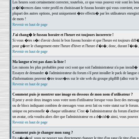
Les heures sont certainement correctes; toutefois, ce que vous pouvez voir sont les he
pr�f�rences dans votre profil en choisissant le fuseau horaire qui vous convient, exe
plupart des autres options, peut uniquement �tre effectu� par les utilisateurs enregis
de mots !
Revenir en haut de page
J'ai chang� le fuseau horaire et l'heure est toujours incorrecte !
Si vous �tes s�r d'avoir choisi le bon fuseau horaire et que l'heure est toujours d
pour g�rer le changement entre l'heure d'hiver et l'heure d'�t�; donc, durant l'�t�,
Revenir en haut de page
Ma langue n'est pas dans la liste !
Les raisons les plus probables pour ceci sont que soit l'administrateur n'a pas install�
Essayez de demander � l'administrateur du forum s'il peut installer le pack de langue d
d'informations peuvent �tre trouv�es sur le site web du groupe phpBB (allez voir le l
Revenir en haut de page
Comment puis-je montrer une image en dessous de mon nom d'utilisateur ?
Il peut y avoir deux images sous votre nom d'utilisateur lorsque vous lisez des mess
ou de blocs indiquant combien de messages vous avez fait ou votre statut sur le for
unique ou personnelle � chaque utilisateur. C'est � l'administrateur du forum d'activer
un avatar, cela voudra alors dire que l'administrateur en a d�cid� ainsi, vous pouvez
Revenir en haut de page
Comment puis-je changer mon rang ?
En g�n�ral, vous ne pouvez pas directement changer le titre d'un rang (le titre d'un ra