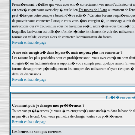
Premi�rement, v�rifiez que vous avez entr� correctement vos nom d'utilisateur et mo
est activ� et que vous avez cliqu� sur le lien
J'ai moins de 13 ans
au moment de l'enre
peut-�tre que votre compte a besoin d'�tre activ� ? Certains forums requi�rent que 
de pouvoir vous connecter. Lorsque vous vous �tes enregistr�, un message aurait d� v
instructions qui s'y trouvent; si vous ne l'avez pas re�u, alors �tes-vous bien s�r que
lesquelles l'activation est utilis�e, c'est de r�duire les chances de voir des utilis
fournie est valide, essayez alors de contacter l'administrateur du forum.
Revenir en haut de page
Je me suis enregistr� dans le pass�, mais ne peux plus me connecter ?!
Les raisons les plus probables pour ce probl�me sont : vous avez entr� un nom d'ut
enregistr�) ou l'administrateur a supprim� votre compte pour quelque raison. Si vous 
forums de supprimer p�riodiquement les comptes des utilisateurs n'ayant rien post� a
dans les discussions.
Revenir en haut de page
Pr�f�rences et
Comment puis-je changer mes pr�f�rences ?
Toutes vos pr�f�rences (si vous �tes enregistr�) sont stock�es dans la base de don
ne pas �tre le cas). Ceci vous permettra de changer toutes vos pr�f�rences.
Revenir en haut de page
Les heures ne sont pas correctes !