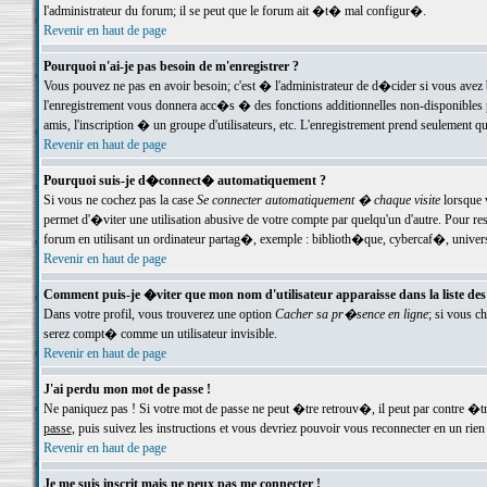
l'administrateur du forum; il se peut que le forum ait �t� mal configur�.
Revenir en haut de page
Pourquoi n'ai-je pas besoin de m'enregistrer ?
Vous pouvez ne pas en avoir besoin; c'est � l'administrateur de d�cider si vous avez 
l'enregistrement vous donnera acc�s � des fonctions additionnelles non-disponibles p
amis, l'inscription � un groupe d'utilisateurs, etc. L'enregistrement prend seulement q
Revenir en haut de page
Pourquoi suis-je d�connect� automatiquement ?
Si vous ne cochez pas la case
Se connecter automatiquement � chaque visite
lorsque 
permet d'�viter une utilisation abusive de votre compte par quelqu'un d'autre. Pour 
forum en utilisant un ordinateur partag�, exemple : biblioth�que, cybercaf�, univers
Revenir en haut de page
Comment puis-je �viter que mon nom d'utilisateur apparaisse dans la liste des u
Dans votre profil, vous trouverez une option
Cacher sa pr�sence en ligne
; si vous c
serez compt� comme un utilisateur invisible.
Revenir en haut de page
J'ai perdu mon mot de passe !
Ne paniquez pas ! Si votre mot de passe ne peut �tre retrouv�, il peut par contre �tre
passe
, puis suivez les instructions et vous devriez pouvoir vous reconnecter en un rien
Revenir en haut de page
Je me suis inscrit mais ne peux pas me connecter !