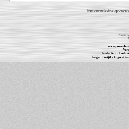
Pour soutenir le développement du
Powered b
T
www.powerboo
Vers
Rédaction :
Ludovi
Design :
Ga�l
- Logo et te
Informations :
PowerBook
-
MacBook Pro
-
i