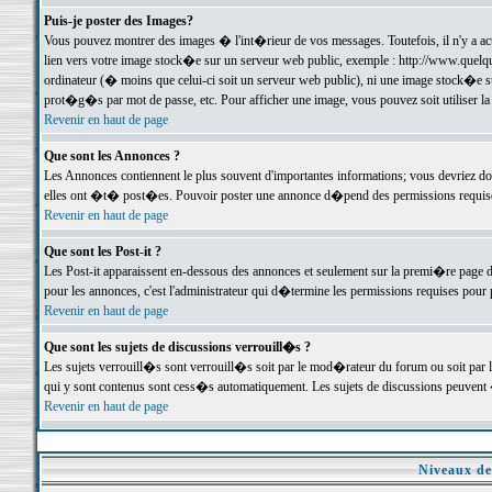
Puis-je poster des Images?
Vous pouvez montrer des images � l'int�rieur de vos messages. Toutefois, il n'y a 
lien vers votre image stock�e sur un serveur web public, exemple : http://www.quelq
ordinateur (� moins que celui-ci soit un serveur web public), ni une image stock�e su
prot�g�s par mot de passe, etc. Pour afficher une image, vous pouvez soit utiliser 
Revenir en haut de page
Que sont les Annonces ?
Les Annonces contiennent le plus souvent d'importantes informations; vous devriez d
elles ont �t� post�es. Pouvoir poster une annonce d�pend des permissions requises;
Revenir en haut de page
Que sont les Post-it ?
Les Post-it apparaissent en-dessous des annonces et seulement sur la premi�re page 
pour les annonces, c'est l'administrateur qui d�termine les permissions requises pour 
Revenir en haut de page
Que sont les sujets de discussions verrouill�s ?
Les sujets verrouill�s sont verrouill�s soit par le mod�rateur du forum ou soit par 
qui y sont contenus sont cess�s automatiquement. Les sujets de discussions peuvent 
Revenir en haut de page
Niveaux de