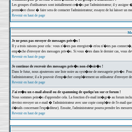
Les groupes d'utilisateurs sont initiallement cr��s par l'administrateur; il y assign
premi�re chose � faire sera de contacter l'administrateur; essayez de lui laisser un 
Revenir en haut de page
Me
Je ne peux pas envoyer de messages priv�s !
Il y a trois raisons pour cela : vous n'�tes pas enregistr� et/ou n'�tes pas connect�
emp�che d'envoyer des messages priv�s. Si vous �tes dans le dernier cas, vous devr
Revenir en haut de page
Je continue de recevoir des messages priv�s non-d�sir�s !
Dans le futur, nous ajouterons une liste noire au syst�me de messagerie priv�e. P
l'administrateur; il a le pouvoir d'emp�cher compl�tement un utilisateur d'envoyer 
Revenir en haut de page
J'ai re�u un e-mail abusif ou de spamming de quelqu'un sur ce forum !
Nous sommes pein�s d'apprendre cela. La fonction d'e-mail int�gr� au forum inclut d
devriez envoyer un e-mail � l'administrateur avec une copie compl�te de l'e-mail que v
d�tails concernant l'exp�diteur). Ensuite, l'administrateur pourra prendre les mesure
Revenir en haut de page