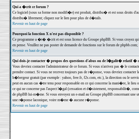
Qui a �crit ce forum ?
Ce logiciel (sous sa forme non modifi�e) est produit, distribu� et est sous droits d'a
distribu� librement; cliquez sur le lien pour plus de d�tails.
Revenir en haut de page
Pourquoi la fonction X n'est pas disponible ?
Ce programme a �t� �crit et est sous licence du Groupe phpBB. Si vous croyez qu'un
en pense. Veuillez ne pas poster de demande de fonctions sur le forum de phpbb.com; 
Revenir en haut de page
Qui dois-je contacter � propos des questions d'abus ou de l�galit� relatif � 
Vous devriez contacter l'administrateur de ce forum. Si vous n'arrivez pas � le conta
prendre contact. Si vous ne recevez toujours pas de r�ponse, vous devriez contacter 
h�bergeur gratuit (par exemple : yahoo, free.fr, f2s.com, etc.), la direction ou le se
peut en aucun cas �tre tenu pour responsable en ce qui concerne la mani�re, le lieu ou 
ce qui ne concerne pas l'aspect l�gal (cessation et d�sistement, responsabilit�, comm
de phpBB lui-m�me. Si vous envoyez un e-mail au Groupe phpBB concernant une utili
une r�ponse laconique, voire m�me � aucune r�ponse.
Revenir en haut de page