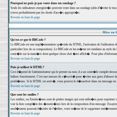
Pourquoi ne puis-je pas voter dans un sondage ?
Seuls les utilisateurs enregistr�s peuvent voter dans un sondage (afin d'�viter le tr
n'avez probablement pas les droits d'acc�s appropri�s.
Revenir en haut de page
Mise en f
Qu'est-ce que le BBCode ?
Le BBCode est une impl�mentation sp�ciale du HTML; l'activation de l'utilisation 
particulier lors de sa composition). Le BBCode en lui-m�me est similaire au style du H
contr�le sur la mani�re dont quelque chose doit �tre affich�. Pour plus d'information
Revenir en haut de page
Puis-je utiliser le HTML?
Ceci d�pend de l'administrateur qui le permet ou non; il a un contr�le complet dessu
balises fonctionnent. C'est une mesure de
s�curit�
pour �viter aux gens d'abuser du 
probl�mes. Si le HTML est activ�, vous pouvez le d�sactiver dans un message en par
Revenir en haut de page
Que sont les smilies ?
Les smilies, ou Emotic�nes sont de petites images qui sont utilis�es pour exprimer certa
voir la liste compl�te des �motic�nes lors de la composition d'un message. Essayez de 
mod�rateur pourrait d�cider de l'�diter, voire m�me de le supprimer enti�rement
Revenir en haut de page