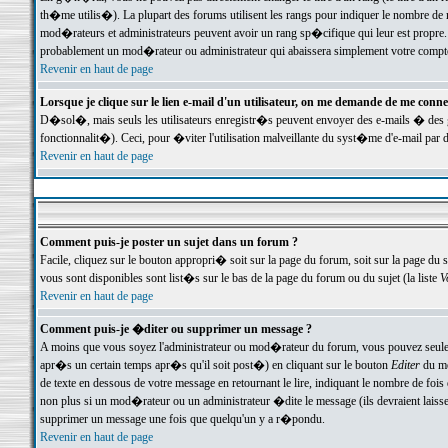
th�me utilis�). La plupart des forums utilisent les rangs pour indiquer le nombre de m
mod�rateurs et administrateurs peuvent avoir un rang sp�cifique qui leur est propre. 
probablement un mod�rateur ou administrateur qui abaissera simplement votre compte
Revenir en haut de page
Lorsque je clique sur le lien e-mail d'un utilisateur, on me demande de me conne
D�sol�, mais seuls les utilisateurs enregistr�s peuvent envoyer des e-mails � des ge
fonctionnalit�). Ceci, pour �viter l'utilisation malveillante du syst�me d'e-mail par 
Revenir en haut de page
Comment puis-je poster un sujet dans un forum ?
Facile, cliquez sur le bouton appropri� soit sur la page du forum, soit sur la page du 
vous sont disponibles sont list�s sur le bas de la page du forum ou du sujet (la liste
V
Revenir en haut de page
Comment puis-je �diter ou supprimer un message ?
A moins que vous soyez l'administrateur ou mod�rateur du forum, vous pouvez seul
apr�s un certain temps apr�s qu'il soit post�) en cliquant sur le bouton
Editer
du me
de texte en dessous de votre message en retournant le lire, indiquant le nombre de fo
non plus si un mod�rateur ou un administrateur �dite le message (ils devraient laisser
supprimer un message une fois que quelqu'un y a r�pondu.
Revenir en haut de page