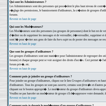
Qui sont les Administrateurs ?
Les Administrateurs sont des personnes qui poss�dent le plus haut niveau de contr�le 
r�glage des permissions, le bannissement d'utilisateurs, la cr�ation de groupes d'uti
forums.
Revenir en haut de page
Qui sont les Mod�rateurs?
Les Mod�rateurs sont des personnes (ou groupes de personnes) dont le but est de veil
d'�diter ou de supprimer les messages et de verrouiller, d�verrouiller, supprimer 
sont l� pour �viter aux gens de faire du
hors-sujet
ou de poster des messages ne res
Revenir en haut de page
Que sont les groupes d'utilisateurs ?
Les groupes d'utilisateurs sont une mani�re pour l'administrateur de regrouper des util
forums) et chaque groupe peut se voir assigner des droits d'acc�s. Ceci permet � 
forum priv�, etc.
Revenir en haut de page
Comment puis-je joindre un groupe d'utilisateurs ?
Pour joindre un groupe d'utilisateurs, cliquez sur le lien
Groupes d'utilisateurs
en haut
d'utilisateurs. Tous les groupes ne sont pas
ouverts
; certains sont
ferm�s
et d'autres p
cliquant sur le bouton appropri�. Le mod�rateur du groupe d'utilisateurs devra appro
Veuillez ne pas harceler un mod�rateur de groupe s'il d�sapprouve votre demande; il 
Revenir en haut de page
Comment puis-je devenir le mod�rateur d'un groupe d'utilisateurs ?