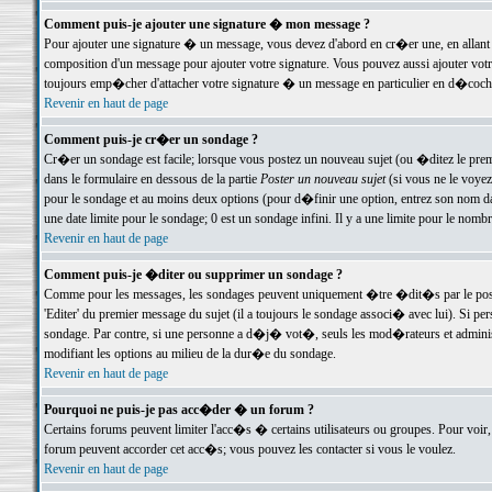
Comment puis-je ajouter une signature � mon message ?
Pour ajouter une signature � un message, vous devez d'abord en cr�er une, en allant
composition d'un message pour ajouter votre signature. Vous pouvez aussi ajouter vot
toujours emp�cher d'attacher votre signature � un message en particulier en d�cochan
Revenir en haut de page
Comment puis-je cr�er un sondage ?
Cr�er un sondage est facile; lorsque vous postez un nouveau sujet (ou �ditez le premie
dans le formulaire en dessous de la partie
Poster un nouveau sujet
(si vous ne le voyez
pour le sondage et au moins deux options (pour d�finir une option, entrez son nom d
une date limite pour le sondage; 0 est un sondage infini. Il y a une limite pour le nomb
Revenir en haut de page
Comment puis-je �diter ou supprimer un sondage ?
Comme pour les messages, les sondages peuvent uniquement �tre �dit�s par le poste
'Editer' du premier message du sujet (il a toujours le sondage associ� avec lui). Si 
sondage. Par contre, si une personne a d�j� vot�, seuls les mod�rateurs et administ
modifiant les options au milieu de la dur�e du sondage.
Revenir en haut de page
Pourquoi ne puis-je pas acc�der � un forum ?
Certains forums peuvent limiter l'acc�s � certains utilisateurs ou groupes. Pour voir, 
forum peuvent accorder cet acc�s; vous pouvez les contacter si vous le voulez.
Revenir en haut de page