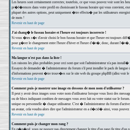
Les heures sont certainement correctes; toutefois, ce que vous pouvez voir sont les he
pr�f�rences dans votre profil en choisissant le fuseau horaire qui vous convient, exe
plupart des autres options, peut uniquement �tre effectu� par les utilisateurs enregis
de mots !
Revenir en haut de page
J'ai chang� le fuseau horaire et l'heure est toujours incorrecte !
Si vous �tes s�r d'avoir choisi le bon fuseau horaire et que l'heure est toujours d
pour g�rer le changement entre l'heure d'hiver et l'heure d'�t�; donc, durant l'�t�,
Revenir en haut de page
Ma langue n'est pas dans la liste !
Les raisons les plus probables pour ceci sont que soit l'administrateur n'a pas install�
Essayez de demander � l'administrateur du forum s'il peut installer le pack de langue d
d'informations peuvent �tre trouv�es sur le site web du groupe phpBB (allez voir le l
Revenir en haut de page
Comment puis-je montrer une image en dessous de mon nom d'utilisateur ?
Il peut y avoir deux images sous votre nom d'utilisateur lorsque vous lisez des mess
ou de blocs indiquant combien de messages vous avez fait ou votre statut sur le for
unique ou personnelle � chaque utilisateur. C'est � l'administrateur du forum d'activer
un avatar, cela voudra alors dire que l'administrateur en a d�cid� ainsi, vous pouvez
Revenir en haut de page
Comment puis-je changer mon rang ?
En g�n�ral, vous ne pouvez pas directement changer le titre d'un rang (le titre d'un ra