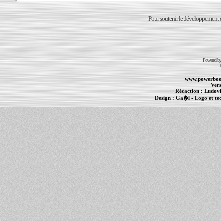
Pour soutenir le développement du
Powered b
T
www.powerboo
Vers
Rédaction :
Ludovi
Design :
Ga�l
- Logo et te
Informations :
PowerBook
-
MacBook Pro
-
i