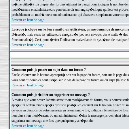
th�me utilis�). La plupart des forums utilisent les rangs pour indiquer le nombre de m
mod�rateurs et administrateurs peuvent avoir un rang sp�cifique qui leur est propre. 
probablement un mod�rateur ou administrateur qui abaissera simplement votre compte
Revenir en haut de page
Lorsque je clique sur le lien e-mail d'un utilisateur, on me demande de me conne
D�sol�, mais seuls les utilisateurs enregistr�s peuvent envoyer des e-mails � des ge
fonctionnalit�). Ceci, pour �viter l'utilisation malveillante du syst�me d'e-mail par 
Revenir en haut de page
Comment puis-je poster un sujet dans un forum ?
Facile, cliquez sur le bouton appropri� soit sur la page du forum, soit sur la page du 
vous sont disponibles sont list�s sur le bas de la page du forum ou du sujet (la liste
V
Revenir en haut de page
Comment puis-je �diter ou supprimer un message ?
A moins que vous soyez l'administrateur ou mod�rateur du forum, vous pouvez seul
apr�s un certain temps apr�s qu'il soit post�) en cliquant sur le bouton
Editer
du me
de texte en dessous de votre message en retournant le lire, indiquant le nombre de fo
non plus si un mod�rateur ou un administrateur �dite le message (ils devraient laisser
supprimer un message une fois que quelqu'un y a r�pondu.
Revenir en haut de page