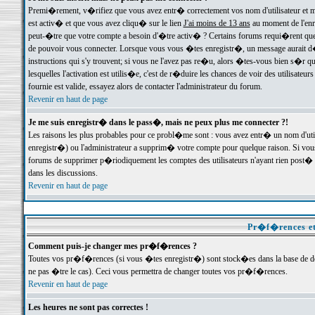
Premi�rement, v�rifiez que vous avez entr� correctement vos nom d'utilisateur et mo
est activ� et que vous avez cliqu� sur le lien
J'ai moins de 13 ans
au moment de l'enre
peut-�tre que votre compte a besoin d'�tre activ� ? Certains forums requi�rent que 
de pouvoir vous connecter. Lorsque vous vous �tes enregistr�, un message aurait d� v
instructions qui s'y trouvent; si vous ne l'avez pas re�u, alors �tes-vous bien s�r que
lesquelles l'activation est utilis�e, c'est de r�duire les chances de voir des utilis
fournie est valide, essayez alors de contacter l'administrateur du forum.
Revenir en haut de page
Je me suis enregistr� dans le pass�, mais ne peux plus me connecter ?!
Les raisons les plus probables pour ce probl�me sont : vous avez entr� un nom d'ut
enregistr�) ou l'administrateur a supprim� votre compte pour quelque raison. Si vous 
forums de supprimer p�riodiquement les comptes des utilisateurs n'ayant rien post� a
dans les discussions.
Revenir en haut de page
Pr�f�rences et
Comment puis-je changer mes pr�f�rences ?
Toutes vos pr�f�rences (si vous �tes enregistr�) sont stock�es dans la base de don
ne pas �tre le cas). Ceci vous permettra de changer toutes vos pr�f�rences.
Revenir en haut de page
Les heures ne sont pas correctes !