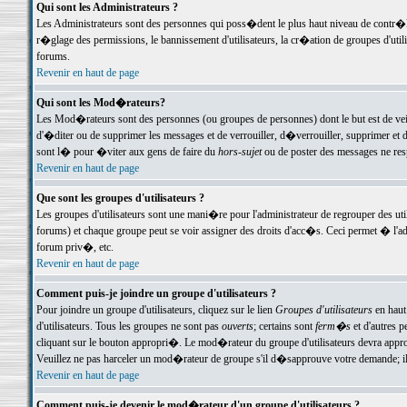
Qui sont les Administrateurs ?
Les Administrateurs sont des personnes qui poss�dent le plus haut niveau de contr�le 
r�glage des permissions, le bannissement d'utilisateurs, la cr�ation de groupes d'uti
forums.
Revenir en haut de page
Qui sont les Mod�rateurs?
Les Mod�rateurs sont des personnes (ou groupes de personnes) dont le but est de veil
d'�diter ou de supprimer les messages et de verrouiller, d�verrouiller, supprimer 
sont l� pour �viter aux gens de faire du
hors-sujet
ou de poster des messages ne res
Revenir en haut de page
Que sont les groupes d'utilisateurs ?
Les groupes d'utilisateurs sont une mani�re pour l'administrateur de regrouper des util
forums) et chaque groupe peut se voir assigner des droits d'acc�s. Ceci permet � 
forum priv�, etc.
Revenir en haut de page
Comment puis-je joindre un groupe d'utilisateurs ?
Pour joindre un groupe d'utilisateurs, cliquez sur le lien
Groupes d'utilisateurs
en haut
d'utilisateurs. Tous les groupes ne sont pas
ouverts
; certains sont
ferm�s
et d'autres p
cliquant sur le bouton appropri�. Le mod�rateur du groupe d'utilisateurs devra appro
Veuillez ne pas harceler un mod�rateur de groupe s'il d�sapprouve votre demande; il 
Revenir en haut de page
Comment puis-je devenir le mod�rateur d'un groupe d'utilisateurs ?