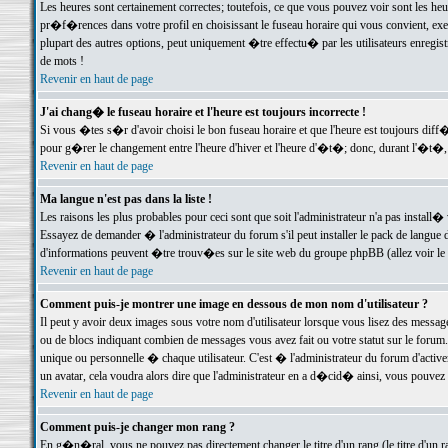
Les heures sont certainement correctes; toutefois, ce que vous pouvez voir sont les he
pr�f�rences dans votre profil en choisissant le fuseau horaire qui vous convient, exe
plupart des autres options, peut uniquement �tre effectu� par les utilisateurs enregis
de mots !
Revenir en haut de page
J'ai chang� le fuseau horaire et l'heure est toujours incorrecte !
Si vous �tes s�r d'avoir choisi le bon fuseau horaire et que l'heure est toujours d
pour g�rer le changement entre l'heure d'hiver et l'heure d'�t�; donc, durant l'�t�,
Revenir en haut de page
Ma langue n'est pas dans la liste !
Les raisons les plus probables pour ceci sont que soit l'administrateur n'a pas install�
Essayez de demander � l'administrateur du forum s'il peut installer le pack de langue d
d'informations peuvent �tre trouv�es sur le site web du groupe phpBB (allez voir le l
Revenir en haut de page
Comment puis-je montrer une image en dessous de mon nom d'utilisateur ?
Il peut y avoir deux images sous votre nom d'utilisateur lorsque vous lisez des mess
ou de blocs indiquant combien de messages vous avez fait ou votre statut sur le for
unique ou personnelle � chaque utilisateur. C'est � l'administrateur du forum d'activer
un avatar, cela voudra alors dire que l'administrateur en a d�cid� ainsi, vous pouvez
Revenir en haut de page
Comment puis-je changer mon rang ?
En g�n�ral, vous ne pouvez pas directement changer le titre d'un rang (le titre d'un ra