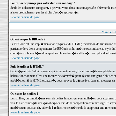
Pourquoi ne puis-je pas voter dans un sondage ?
Seuls les utilisateurs enregistr�s peuvent voter dans un sondage (afin d'�viter le tr
n'avez probablement pas les droits d'acc�s appropri�s.
Revenir en haut de page
Mise en f
Qu'est-ce que le BBCode ?
Le BBCode est une impl�mentation sp�ciale du HTML; l'activation de l'utilisation 
particulier lors de sa composition). Le BBCode en lui-m�me est similaire au style du H
contr�le sur la mani�re dont quelque chose doit �tre affich�. Pour plus d'information
Revenir en haut de page
Puis-je utiliser le HTML?
Ceci d�pend de l'administrateur qui le permet ou non; il a un contr�le complet dessu
balises fonctionnent. C'est une mesure de
s�curit�
pour �viter aux gens d'abuser du 
probl�mes. Si le HTML est activ�, vous pouvez le d�sactiver dans un message en par
Revenir en haut de page
Que sont les smilies ?
Les smilies, ou Emotic�nes sont de petites images qui sont utilis�es pour exprimer certa
voir la liste compl�te des �motic�nes lors de la composition d'un message. Essayez de 
mod�rateur pourrait d�cider de l'�diter, voire m�me de le supprimer enti�rement
Revenir en haut de page