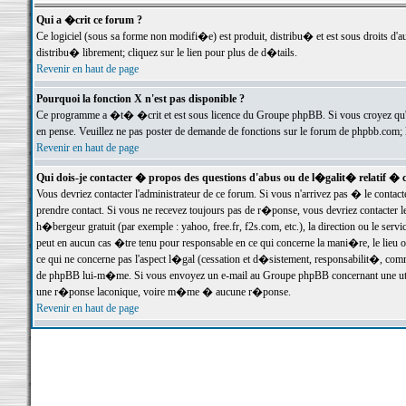
Qui a �crit ce forum ?
Ce logiciel (sous sa forme non modifi�e) est produit, distribu� et est sous droits d'a
distribu� librement; cliquez sur le lien pour plus de d�tails.
Revenir en haut de page
Pourquoi la fonction X n'est pas disponible ?
Ce programme a �t� �crit et est sous licence du Groupe phpBB. Si vous croyez qu'un
en pense. Veuillez ne pas poster de demande de fonctions sur le forum de phpbb.com; 
Revenir en haut de page
Qui dois-je contacter � propos des questions d'abus ou de l�galit� relatif � 
Vous devriez contacter l'administrateur de ce forum. Si vous n'arrivez pas � le conta
prendre contact. Si vous ne recevez toujours pas de r�ponse, vous devriez contacter 
h�bergeur gratuit (par exemple : yahoo, free.fr, f2s.com, etc.), la direction ou le se
peut en aucun cas �tre tenu pour responsable en ce qui concerne la mani�re, le lieu ou 
ce qui ne concerne pas l'aspect l�gal (cessation et d�sistement, responsabilit�, comm
de phpBB lui-m�me. Si vous envoyez un e-mail au Groupe phpBB concernant une utili
une r�ponse laconique, voire m�me � aucune r�ponse.
Revenir en haut de page