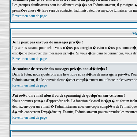
Les groupes d'utilisateurs sont initiallement cr��s par l'administrateur; il y assign
premi�re chose � faire sera de contacter l'administrateur; essayez de lui laisser un 
Revenir en haut de page
Me
Je ne peux pas envoyer de messages priv�s !
Il y a trois raisons pour cela : vous n'�tes pas enregistr� et/ou n'�tes pas connect�
emp�che d'envoyer des messages priv�s. Si vous �tes dans le dernier cas, vous devr
Revenir en haut de page
Je continue de recevoir des messages priv�s non-d�sir�s !
Dans le futur, nous ajouterons une liste noire au syst�me de messagerie priv�e. P
l'administrateur; il a le pouvoir d'emp�cher compl�tement un utilisateur d'envoyer 
Revenir en haut de page
J'ai re�u un e-mail abusif ou de spamming de quelqu'un sur ce forum !
Nous sommes pein�s d'apprendre cela. La fonction d'e-mail int�gr� au forum inclut d
devriez envoyer un e-mail � l'administrateur avec une copie compl�te de l'e-mail que v
d�tails concernant l'exp�diteur). Ensuite, l'administrateur pourra prendre les mesure
Revenir en haut de page