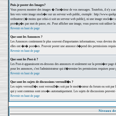
Puis-je poster des Images?
Vous pouvez montrer des images � l'int�rieur de vos messages. Toutefois, il n'y a 
lien vers votre image stock�e sur un serveur web public, exemple : http://www.quelq
ordinateur (� moins que celui-ci soit un serveur web public), ni une image stock�e su
prot�g�s par mot de passe, etc. Pour afficher une image, vous pouvez soit utiliser 
Revenir en haut de page
Que sont les Annonces ?
Les Annonces contiennent le plus souvent d'importantes informations; vous devriez d
elles ont �t� post�es. Pouvoir poster une annonce d�pend des permissions requises;
Revenir en haut de page
Que sont les Post-it ?
Les Post-it apparaissent en-dessous des annonces et seulement sur la premi�re page 
pour les annonces, c'est l'administrateur qui d�termine les permissions requises pour 
Revenir en haut de page
Que sont les sujets de discussions verrouill�s ?
Les sujets verrouill�s sont verrouill�s soit par le mod�rateur du forum ou soit par 
qui y sont contenus sont cess�s automatiquement. Les sujets de discussions peuvent 
Revenir en haut de page
Niveaux de