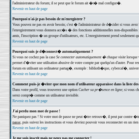
l'administrateur du forum; il se peut que le forum ait �t� mal configur�.
Revenir en haut de page
Pourquoi n'ai-je pas besoin de m'enregistrer ?
Vous pouvez ne pas en avoir besoin; c'est � l'administrateur de d�cider si vous avez 
l'enregistrement vous donnera acc�s � des fonctions additionnelles non-disponibles p
amis, l'inscription � un groupe d'utilisateurs, etc. L'enregistrement prend seulement q
Revenir en haut de page
Pourquoi suis-je d�connect� automatiquement ?
Si vous ne cochez pas la case
Se connecter automatiquement � chaque visite
lorsque 
permet d'�viter une utilisation abusive de votre compte par quelqu'un d'autre. Pour 
forum en utilisant un ordinateur partag�, exemple : biblioth�que, cybercaf�, univers
Revenir en haut de page
Comment puis-je �viter que mon nom d'utilisateur apparaisse dans la liste des u
Dans votre profil, vous trouverez une option
Cacher sa pr�sence en ligne
; si vous c
serez compt� comme un utilisateur invisible.
Revenir en haut de page
J'ai perdu mon mot de passe !
Ne paniquez pas ! Si votre mot de passe ne peut �tre retrouv�, il peut par contre �tre
passe
, puis suivez les instructions et vous devriez pouvoir vous reconnecter en un rien
Revenir en haut de page
Je me suis inscrit mais ne peux pas me connecter !