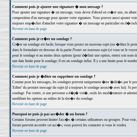
Comment puis-je ajouter une signature � mon message ?
Pour ajouter une signature � un message, vous devez d'abord en cr�er une, en allant
composition d'un message pour ajouter votre signature. Vous pouvez aussi ajouter vot
toujours emp�cher d'attacher votre signature � un message en particulier en d�cochan
Revenir en haut de page
Comment puis-je cr�er un sondage ?
Cr�er un sondage est facile; lorsque vous postez un nouveau sujet (ou �ditez le premie
dans le formulaire en dessous de la partie
Poster un nouveau sujet
(si vous ne le voyez
pour le sondage et au moins deux options (pour d�finir une option, entrez son nom d
une date limite pour le sondage; 0 est un sondage infini. Il y a une limite pour le nomb
Revenir en haut de page
Comment puis-je �diter ou supprimer un sondage ?
Comme pour les messages, les sondages peuvent uniquement �tre �dit�s par le poste
'Editer' du premier message du sujet (il a toujours le sondage associ� avec lui). Si 
sondage. Par contre, si une personne a d�j� vot�, seuls les mod�rateurs et administ
modifiant les options au milieu de la dur�e du sondage.
Revenir en haut de page
Pourquoi ne puis-je pas acc�der � un forum ?
Certains forums peuvent limiter l'acc�s � certains utilisateurs ou groupes. Pour voir, 
forum peuvent accorder cet acc�s; vous pouvez les contacter si vous le voulez.
Revenir en haut de page