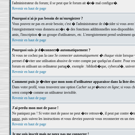
l'administrateur du forum; il se peut que le forum ait �t� mal configur�.
Revenir en haut de page
Pourquoi n'ai-je pas besoin de m'enregistrer ?
Vous pouvez ne pas en avoir besoin; c'est � l'administrateur de d�cider si vous avez 
l'enregistrement vous donnera acc�s � des fonctions additionnelles non-disponibles p
amis, l'inscription � un groupe d'utilisateurs, etc. L'enregistrement prend seulement q
Revenir en haut de page
Pourquoi suis-je d�connect� automatiquement ?
Si vous ne cochez pas la case
Se connecter automatiquement � chaque visite
lorsque 
permet d'�viter une utilisation abusive de votre compte par quelqu'un d'autre. Pour 
forum en utilisant un ordinateur partag�, exemple : biblioth�que, cybercaf�, univers
Revenir en haut de page
Comment puis-je �viter que mon nom d'utilisateur apparaisse dans la liste des u
Dans votre profil, vous trouverez une option
Cacher sa pr�sence en ligne
; si vous c
serez compt� comme un utilisateur invisible.
Revenir en haut de page
J'ai perdu mon mot de passe !
Ne paniquez pas ! Si votre mot de passe ne peut �tre retrouv�, il peut par contre �tre
passe
, puis suivez les instructions et vous devriez pouvoir vous reconnecter en un rien
Revenir en haut de page
Je me suis inscrit mais ne peux pas me connecter !