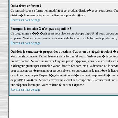
Qui a �crit ce forum ?
Ce logiciel (sous sa forme non modifi�e) est produit, distribu� et est sous droits d'a
distribu� librement; cliquez sur le lien pour plus de d�tails.
Revenir en haut de page
Pourquoi la fonction X n'est pas disponible ?
Ce programme a �t� �crit et est sous licence du Groupe phpBB. Si vous croyez qu'un
en pense. Veuillez ne pas poster de demande de fonctions sur le forum de phpbb.com; 
Revenir en haut de page
Qui dois-je contacter � propos des questions d'abus ou de l�galit� relatif � 
Vous devriez contacter l'administrateur de ce forum. Si vous n'arrivez pas � le conta
prendre contact. Si vous ne recevez toujours pas de r�ponse, vous devriez contacter 
h�bergeur gratuit (par exemple : yahoo, free.fr, f2s.com, etc.), la direction ou le se
peut en aucun cas �tre tenu pour responsable en ce qui concerne la mani�re, le lieu ou 
ce qui ne concerne pas l'aspect l�gal (cessation et d�sistement, responsabilit�, comm
de phpBB lui-m�me. Si vous envoyez un e-mail au Groupe phpBB concernant une utili
une r�ponse laconique, voire m�me � aucune r�ponse.
Revenir en haut de page