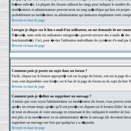
th�me utilis�). La plupart des forums utilisent les rangs pour indiquer le nombre de m
mod�rateurs et administrateurs peuvent avoir un rang sp�cifique qui leur est propre. 
probablement un mod�rateur ou administrateur qui abaissera simplement votre compte
Revenir en haut de page
Lorsque je clique sur le lien e-mail d'un utilisateur, on me demande de me conne
D�sol�, mais seuls les utilisateurs enregistr�s peuvent envoyer des e-mails � des ge
fonctionnalit�). Ceci, pour �viter l'utilisation malveillante du syst�me d'e-mail par 
Revenir en haut de page
Comment puis-je poster un sujet dans un forum ?
Facile, cliquez sur le bouton appropri� soit sur la page du forum, soit sur la page du 
vous sont disponibles sont list�s sur le bas de la page du forum ou du sujet (la liste
V
Revenir en haut de page
Comment puis-je �diter ou supprimer un message ?
A moins que vous soyez l'administrateur ou mod�rateur du forum, vous pouvez seul
apr�s un certain temps apr�s qu'il soit post�) en cliquant sur le bouton
Editer
du me
de texte en dessous de votre message en retournant le lire, indiquant le nombre de fo
non plus si un mod�rateur ou un administrateur �dite le message (ils devraient laisser
supprimer un message une fois que quelqu'un y a r�pondu.
Revenir en haut de page