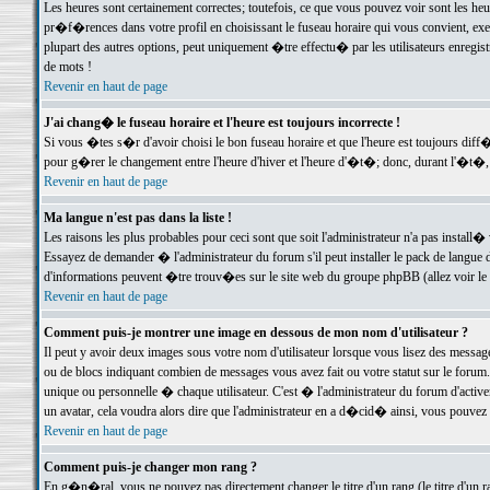
Les heures sont certainement correctes; toutefois, ce que vous pouvez voir sont les he
pr�f�rences dans votre profil en choisissant le fuseau horaire qui vous convient, exe
plupart des autres options, peut uniquement �tre effectu� par les utilisateurs enregis
de mots !
Revenir en haut de page
J'ai chang� le fuseau horaire et l'heure est toujours incorrecte !
Si vous �tes s�r d'avoir choisi le bon fuseau horaire et que l'heure est toujours d
pour g�rer le changement entre l'heure d'hiver et l'heure d'�t�; donc, durant l'�t�,
Revenir en haut de page
Ma langue n'est pas dans la liste !
Les raisons les plus probables pour ceci sont que soit l'administrateur n'a pas install�
Essayez de demander � l'administrateur du forum s'il peut installer le pack de langue d
d'informations peuvent �tre trouv�es sur le site web du groupe phpBB (allez voir le l
Revenir en haut de page
Comment puis-je montrer une image en dessous de mon nom d'utilisateur ?
Il peut y avoir deux images sous votre nom d'utilisateur lorsque vous lisez des mess
ou de blocs indiquant combien de messages vous avez fait ou votre statut sur le for
unique ou personnelle � chaque utilisateur. C'est � l'administrateur du forum d'activer
un avatar, cela voudra alors dire que l'administrateur en a d�cid� ainsi, vous pouvez
Revenir en haut de page
Comment puis-je changer mon rang ?
En g�n�ral, vous ne pouvez pas directement changer le titre d'un rang (le titre d'un ra