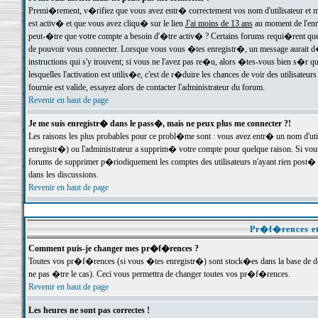
Premi�rement, v�rifiez que vous avez entr� correctement vos nom d'utilisateur et mo
est activ� et que vous avez cliqu� sur le lien
J'ai moins de 13 ans
au moment de l'enre
peut-�tre que votre compte a besoin d'�tre activ� ? Certains forums requi�rent que 
de pouvoir vous connecter. Lorsque vous vous �tes enregistr�, un message aurait d� v
instructions qui s'y trouvent; si vous ne l'avez pas re�u, alors �tes-vous bien s�r que
lesquelles l'activation est utilis�e, c'est de r�duire les chances de voir des utilis
fournie est valide, essayez alors de contacter l'administrateur du forum.
Revenir en haut de page
Je me suis enregistr� dans le pass�, mais ne peux plus me connecter ?!
Les raisons les plus probables pour ce probl�me sont : vous avez entr� un nom d'ut
enregistr�) ou l'administrateur a supprim� votre compte pour quelque raison. Si vous 
forums de supprimer p�riodiquement les comptes des utilisateurs n'ayant rien post� a
dans les discussions.
Revenir en haut de page
Pr�f�rences et
Comment puis-je changer mes pr�f�rences ?
Toutes vos pr�f�rences (si vous �tes enregistr�) sont stock�es dans la base de don
ne pas �tre le cas). Ceci vous permettra de changer toutes vos pr�f�rences.
Revenir en haut de page
Les heures ne sont pas correctes !