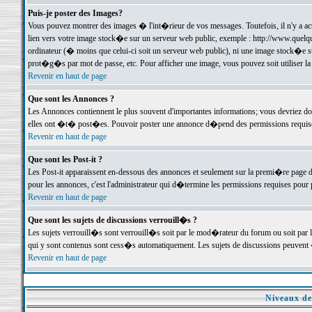
Puis-je poster des Images?
Vous pouvez montrer des images � l'int�rieur de vos messages. Toutefois, il n'y a 
lien vers votre image stock�e sur un serveur web public, exemple : http://www.quelq
ordinateur (� moins que celui-ci soit un serveur web public), ni une image stock�e su
prot�g�s par mot de passe, etc. Pour afficher une image, vous pouvez soit utiliser 
Revenir en haut de page
Que sont les Annonces ?
Les Annonces contiennent le plus souvent d'importantes informations; vous devriez d
elles ont �t� post�es. Pouvoir poster une annonce d�pend des permissions requises;
Revenir en haut de page
Que sont les Post-it ?
Les Post-it apparaissent en-dessous des annonces et seulement sur la premi�re page 
pour les annonces, c'est l'administrateur qui d�termine les permissions requises pour 
Revenir en haut de page
Que sont les sujets de discussions verrouill�s ?
Les sujets verrouill�s sont verrouill�s soit par le mod�rateur du forum ou soit par 
qui y sont contenus sont cess�s automatiquement. Les sujets de discussions peuvent 
Revenir en haut de page
Niveaux de