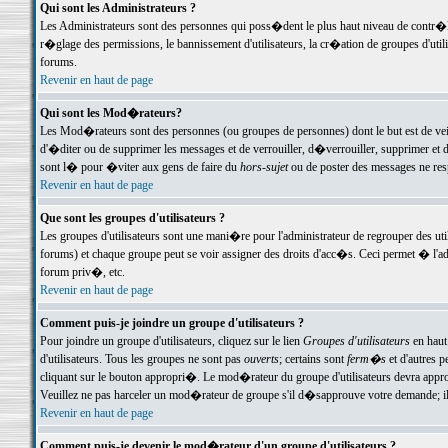
Qui sont les Administrateurs ?
Les Administrateurs sont des personnes qui poss�dent le plus haut niveau de contr�le 
r�glage des permissions, le bannissement d'utilisateurs, la cr�ation de groupes d'uti
forums.
Revenir en haut de page
Qui sont les Mod�rateurs?
Les Mod�rateurs sont des personnes (ou groupes de personnes) dont le but est de veil
d'�diter ou de supprimer les messages et de verrouiller, d�verrouiller, supprimer 
sont l� pour �viter aux gens de faire du
hors-sujet
ou de poster des messages ne res
Revenir en haut de page
Que sont les groupes d'utilisateurs ?
Les groupes d'utilisateurs sont une mani�re pour l'administrateur de regrouper des util
forums) et chaque groupe peut se voir assigner des droits d'acc�s. Ceci permet � 
forum priv�, etc.
Revenir en haut de page
Comment puis-je joindre un groupe d'utilisateurs ?
Pour joindre un groupe d'utilisateurs, cliquez sur le lien
Groupes d'utilisateurs
en haut
d'utilisateurs. Tous les groupes ne sont pas
ouverts
; certains sont
ferm�s
et d'autres p
cliquant sur le bouton appropri�. Le mod�rateur du groupe d'utilisateurs devra appro
Veuillez ne pas harceler un mod�rateur de groupe s'il d�sapprouve votre demande; il 
Revenir en haut de page
Comment puis-je devenir le mod�rateur d'un groupe d'utilisateurs ?