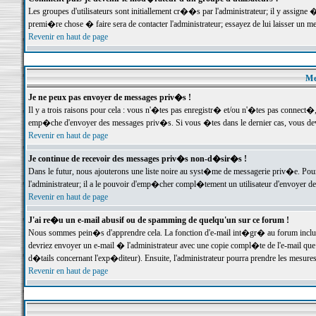
Les groupes d'utilisateurs sont initiallement cr��s par l'administrateur; il y assign
premi�re chose � faire sera de contacter l'administrateur; essayez de lui laisser un 
Revenir en haut de page
Me
Je ne peux pas envoyer de messages priv�s !
Il y a trois raisons pour cela : vous n'�tes pas enregistr� et/ou n'�tes pas connect�
emp�che d'envoyer des messages priv�s. Si vous �tes dans le dernier cas, vous devr
Revenir en haut de page
Je continue de recevoir des messages priv�s non-d�sir�s !
Dans le futur, nous ajouterons une liste noire au syst�me de messagerie priv�e. P
l'administrateur; il a le pouvoir d'emp�cher compl�tement un utilisateur d'envoyer 
Revenir en haut de page
J'ai re�u un e-mail abusif ou de spamming de quelqu'un sur ce forum !
Nous sommes pein�s d'apprendre cela. La fonction d'e-mail int�gr� au forum inclut d
devriez envoyer un e-mail � l'administrateur avec une copie compl�te de l'e-mail que v
d�tails concernant l'exp�diteur). Ensuite, l'administrateur pourra prendre les mesure
Revenir en haut de page