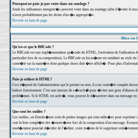
Pourquoi ne puis-je pas voter dans un sondage ?
Seuls les utilisateurs enregistr�s peuvent voter dans un sondage (afin d'�viter le tr
n'avez probablement pas les droits d'acc�s appropri�s.
Revenir en haut de page
Mise en f
Qu'est-ce que le BBCode ?
Le BBCode est une impl�mentation sp�ciale du HTML; l'activation de l'utilisation 
particulier lors de sa composition). Le BBCode en lui-m�me est similaire au style du H
contr�le sur la mani�re dont quelque chose doit �tre affich�. Pour plus d'information
Revenir en haut de page
Puis-je utiliser le HTML?
Ceci d�pend de l'administrateur qui le permet ou non; il a un contr�le complet dessu
balises fonctionnent. C'est une mesure de
s�curit�
pour �viter aux gens d'abuser du 
probl�mes. Si le HTML est activ�, vous pouvez le d�sactiver dans un message en par
Revenir en haut de page
Que sont les smilies ?
Les smilies, ou Emotic�nes sont de petites images qui sont utilis�es pour exprimer certa
voir la liste compl�te des �motic�nes lors de la composition d'un message. Essayez de 
mod�rateur pourrait d�cider de l'�diter, voire m�me de le supprimer enti�rement
Revenir en haut de page