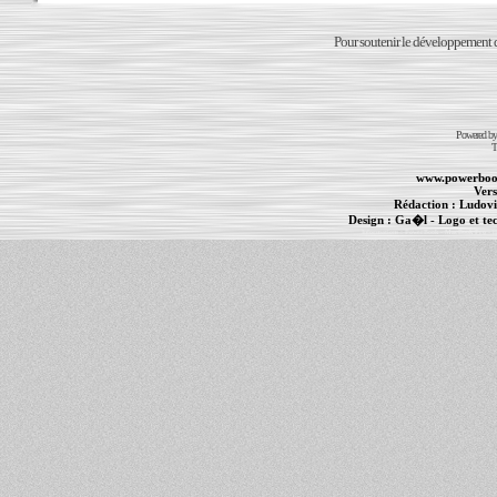
Pour soutenir le développement du
Powered b
T
www.powerboo
Vers
Rédaction :
Ludovi
Design :
Ga�l
- Logo et te
Informations :
PowerBook
-
MacBook Pro
-
i