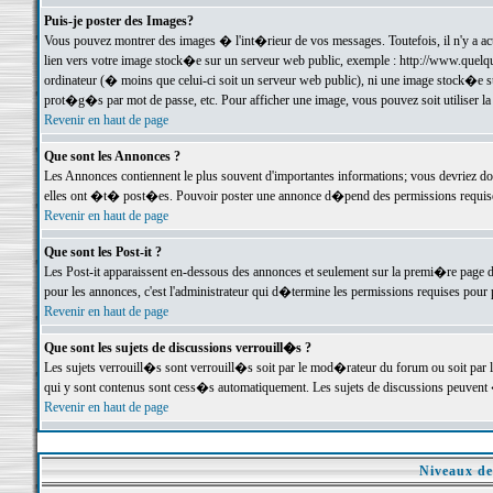
Puis-je poster des Images?
Vous pouvez montrer des images � l'int�rieur de vos messages. Toutefois, il n'y a 
lien vers votre image stock�e sur un serveur web public, exemple : http://www.quelq
ordinateur (� moins que celui-ci soit un serveur web public), ni une image stock�e su
prot�g�s par mot de passe, etc. Pour afficher une image, vous pouvez soit utiliser 
Revenir en haut de page
Que sont les Annonces ?
Les Annonces contiennent le plus souvent d'importantes informations; vous devriez d
elles ont �t� post�es. Pouvoir poster une annonce d�pend des permissions requises;
Revenir en haut de page
Que sont les Post-it ?
Les Post-it apparaissent en-dessous des annonces et seulement sur la premi�re page 
pour les annonces, c'est l'administrateur qui d�termine les permissions requises pour 
Revenir en haut de page
Que sont les sujets de discussions verrouill�s ?
Les sujets verrouill�s sont verrouill�s soit par le mod�rateur du forum ou soit par 
qui y sont contenus sont cess�s automatiquement. Les sujets de discussions peuvent 
Revenir en haut de page
Niveaux de