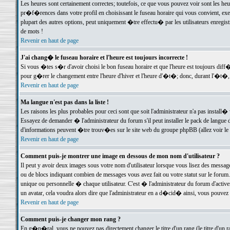
Les heures sont certainement correctes; toutefois, ce que vous pouvez voir sont les he
pr�f�rences dans votre profil en choisissant le fuseau horaire qui vous convient, exe
plupart des autres options, peut uniquement �tre effectu� par les utilisateurs enregis
de mots !
Revenir en haut de page
J'ai chang� le fuseau horaire et l'heure est toujours incorrecte !
Si vous �tes s�r d'avoir choisi le bon fuseau horaire et que l'heure est toujours d
pour g�rer le changement entre l'heure d'hiver et l'heure d'�t�; donc, durant l'�t�,
Revenir en haut de page
Ma langue n'est pas dans la liste !
Les raisons les plus probables pour ceci sont que soit l'administrateur n'a pas install�
Essayez de demander � l'administrateur du forum s'il peut installer le pack de langue d
d'informations peuvent �tre trouv�es sur le site web du groupe phpBB (allez voir le l
Revenir en haut de page
Comment puis-je montrer une image en dessous de mon nom d'utilisateur ?
Il peut y avoir deux images sous votre nom d'utilisateur lorsque vous lisez des mess
ou de blocs indiquant combien de messages vous avez fait ou votre statut sur le for
unique ou personnelle � chaque utilisateur. C'est � l'administrateur du forum d'activer
un avatar, cela voudra alors dire que l'administrateur en a d�cid� ainsi, vous pouvez
Revenir en haut de page
Comment puis-je changer mon rang ?
En g�n�ral, vous ne pouvez pas directement changer le titre d'un rang (le titre d'un ra