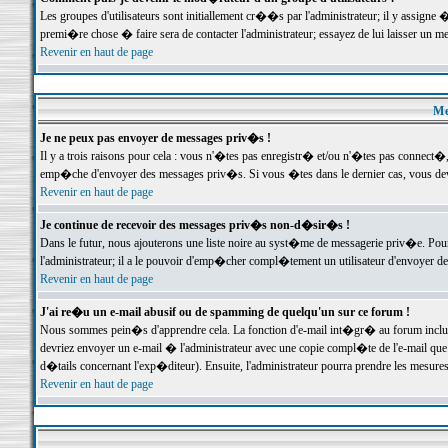
Les groupes d'utilisateurs sont initiallement cr��s par l'administrateur; il y assign
premi�re chose � faire sera de contacter l'administrateur; essayez de lui laisser un 
Revenir en haut de page
Me
Je ne peux pas envoyer de messages priv�s !
Il y a trois raisons pour cela : vous n'�tes pas enregistr� et/ou n'�tes pas connect�
emp�che d'envoyer des messages priv�s. Si vous �tes dans le dernier cas, vous devr
Revenir en haut de page
Je continue de recevoir des messages priv�s non-d�sir�s !
Dans le futur, nous ajouterons une liste noire au syst�me de messagerie priv�e. P
l'administrateur; il a le pouvoir d'emp�cher compl�tement un utilisateur d'envoyer 
Revenir en haut de page
J'ai re�u un e-mail abusif ou de spamming de quelqu'un sur ce forum !
Nous sommes pein�s d'apprendre cela. La fonction d'e-mail int�gr� au forum inclut d
devriez envoyer un e-mail � l'administrateur avec une copie compl�te de l'e-mail que v
d�tails concernant l'exp�diteur). Ensuite, l'administrateur pourra prendre les mesure
Revenir en haut de page