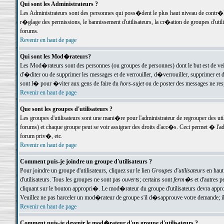
Qui sont les Administrateurs ?
Les Administrateurs sont des personnes qui poss�dent le plus haut niveau de contr�le 
r�glage des permissions, le bannissement d'utilisateurs, la cr�ation de groupes d'uti
forums.
Revenir en haut de page
Qui sont les Mod�rateurs?
Les Mod�rateurs sont des personnes (ou groupes de personnes) dont le but est de veil
d'�diter ou de supprimer les messages et de verrouiller, d�verrouiller, supprimer 
sont l� pour �viter aux gens de faire du
hors-sujet
ou de poster des messages ne res
Revenir en haut de page
Que sont les groupes d'utilisateurs ?
Les groupes d'utilisateurs sont une mani�re pour l'administrateur de regrouper des util
forums) et chaque groupe peut se voir assigner des droits d'acc�s. Ceci permet � 
forum priv�, etc.
Revenir en haut de page
Comment puis-je joindre un groupe d'utilisateurs ?
Pour joindre un groupe d'utilisateurs, cliquez sur le lien
Groupes d'utilisateurs
en haut
d'utilisateurs. Tous les groupes ne sont pas
ouverts
; certains sont
ferm�s
et d'autres p
cliquant sur le bouton appropri�. Le mod�rateur du groupe d'utilisateurs devra appro
Veuillez ne pas harceler un mod�rateur de groupe s'il d�sapprouve votre demande; il 
Revenir en haut de page
Comment puis-je devenir le mod�rateur d'un groupe d'utilisateurs ?