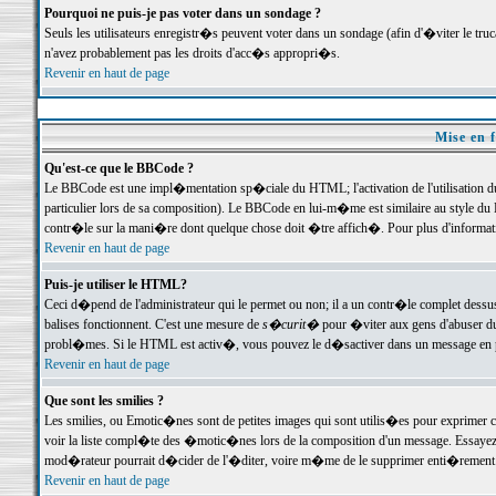
Pourquoi ne puis-je pas voter dans un sondage ?
Seuls les utilisateurs enregistr�s peuvent voter dans un sondage (afin d'�viter le tr
n'avez probablement pas les droits d'acc�s appropri�s.
Revenir en haut de page
Mise en f
Qu'est-ce que le BBCode ?
Le BBCode est une impl�mentation sp�ciale du HTML; l'activation de l'utilisation 
particulier lors de sa composition). Le BBCode en lui-m�me est similaire au style du H
contr�le sur la mani�re dont quelque chose doit �tre affich�. Pour plus d'information
Revenir en haut de page
Puis-je utiliser le HTML?
Ceci d�pend de l'administrateur qui le permet ou non; il a un contr�le complet dessu
balises fonctionnent. C'est une mesure de
s�curit�
pour �viter aux gens d'abuser du 
probl�mes. Si le HTML est activ�, vous pouvez le d�sactiver dans un message en par
Revenir en haut de page
Que sont les smilies ?
Les smilies, ou Emotic�nes sont de petites images qui sont utilis�es pour exprimer certa
voir la liste compl�te des �motic�nes lors de la composition d'un message. Essayez de 
mod�rateur pourrait d�cider de l'�diter, voire m�me de le supprimer enti�rement
Revenir en haut de page