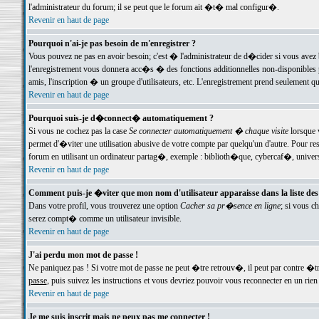
l'administrateur du forum; il se peut que le forum ait �t� mal configur�.
Revenir en haut de page
Pourquoi n'ai-je pas besoin de m'enregistrer ?
Vous pouvez ne pas en avoir besoin; c'est � l'administrateur de d�cider si vous avez 
l'enregistrement vous donnera acc�s � des fonctions additionnelles non-disponibles p
amis, l'inscription � un groupe d'utilisateurs, etc. L'enregistrement prend seulement q
Revenir en haut de page
Pourquoi suis-je d�connect� automatiquement ?
Si vous ne cochez pas la case
Se connecter automatiquement � chaque visite
lorsque 
permet d'�viter une utilisation abusive de votre compte par quelqu'un d'autre. Pour 
forum en utilisant un ordinateur partag�, exemple : biblioth�que, cybercaf�, univers
Revenir en haut de page
Comment puis-je �viter que mon nom d'utilisateur apparaisse dans la liste des u
Dans votre profil, vous trouverez une option
Cacher sa pr�sence en ligne
; si vous c
serez compt� comme un utilisateur invisible.
Revenir en haut de page
J'ai perdu mon mot de passe !
Ne paniquez pas ! Si votre mot de passe ne peut �tre retrouv�, il peut par contre �tre
passe
, puis suivez les instructions et vous devriez pouvoir vous reconnecter en un rien
Revenir en haut de page
Je me suis inscrit mais ne peux pas me connecter !