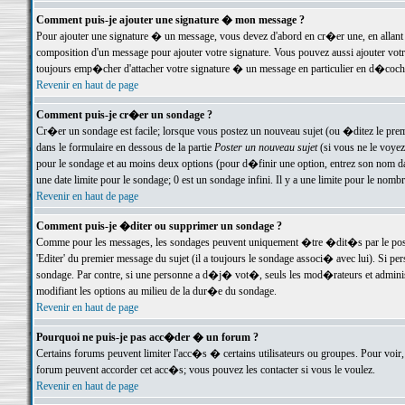
Comment puis-je ajouter une signature � mon message ?
Pour ajouter une signature � un message, vous devez d'abord en cr�er une, en allant
composition d'un message pour ajouter votre signature. Vous pouvez aussi ajouter vot
toujours emp�cher d'attacher votre signature � un message en particulier en d�cochan
Revenir en haut de page
Comment puis-je cr�er un sondage ?
Cr�er un sondage est facile; lorsque vous postez un nouveau sujet (ou �ditez le premie
dans le formulaire en dessous de la partie
Poster un nouveau sujet
(si vous ne le voyez
pour le sondage et au moins deux options (pour d�finir une option, entrez son nom d
une date limite pour le sondage; 0 est un sondage infini. Il y a une limite pour le nomb
Revenir en haut de page
Comment puis-je �diter ou supprimer un sondage ?
Comme pour les messages, les sondages peuvent uniquement �tre �dit�s par le poste
'Editer' du premier message du sujet (il a toujours le sondage associ� avec lui). Si 
sondage. Par contre, si une personne a d�j� vot�, seuls les mod�rateurs et administ
modifiant les options au milieu de la dur�e du sondage.
Revenir en haut de page
Pourquoi ne puis-je pas acc�der � un forum ?
Certains forums peuvent limiter l'acc�s � certains utilisateurs ou groupes. Pour voir, 
forum peuvent accorder cet acc�s; vous pouvez les contacter si vous le voulez.
Revenir en haut de page