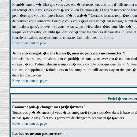
Premi�rement, v�rifiez que vous avez entr� correctement vos nom d'utilisateur et mo
est activ� et que vous avez cliqu� sur le lien
J'ai moins de 13 ans
au moment de l'enre
peut-�tre que votre compte a besoin d'�tre activ� ? Certains forums requi�rent que 
de pouvoir vous connecter. Lorsque vous vous �tes enregistr�, un message aurait d� v
instructions qui s'y trouvent; si vous ne l'avez pas re�u, alors �tes-vous bien s�r que
lesquelles l'activation est utilis�e, c'est de r�duire les chances de voir des utilis
fournie est valide, essayez alors de contacter l'administrateur du forum.
Revenir en haut de page
Je me suis enregistr� dans le pass�, mais ne peux plus me connecter ?!
Les raisons les plus probables pour ce probl�me sont : vous avez entr� un nom d'ut
enregistr�) ou l'administrateur a supprim� votre compte pour quelque raison. Si vous 
forums de supprimer p�riodiquement les comptes des utilisateurs n'ayant rien post� a
dans les discussions.
Revenir en haut de page
Pr�f�rences et
Comment puis-je changer mes pr�f�rences ?
Toutes vos pr�f�rences (si vous �tes enregistr�) sont stock�es dans la base de don
ne pas �tre le cas). Ceci vous permettra de changer toutes vos pr�f�rences.
Revenir en haut de page
Les heures ne sont pas correctes !