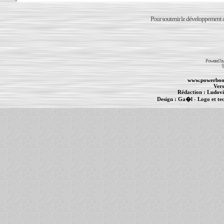
Pour soutenir le développement du
Powered b
T
www.powerboo
Vers
Rédaction :
Ludovi
Design :
Ga�l
- Logo et te
Informations :
PowerBook
-
MacBook Pro
-
i