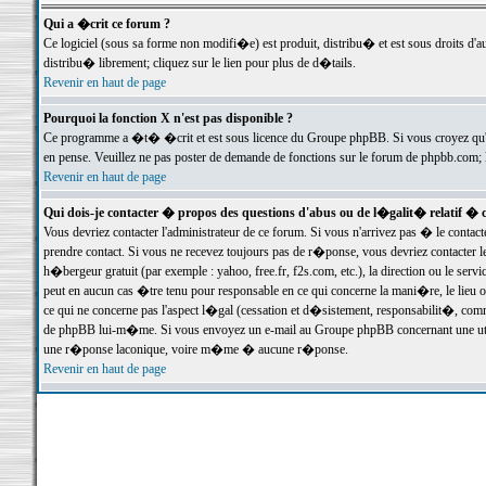
Qui a �crit ce forum ?
Ce logiciel (sous sa forme non modifi�e) est produit, distribu� et est sous droits d'a
distribu� librement; cliquez sur le lien pour plus de d�tails.
Revenir en haut de page
Pourquoi la fonction X n'est pas disponible ?
Ce programme a �t� �crit et est sous licence du Groupe phpBB. Si vous croyez qu'un
en pense. Veuillez ne pas poster de demande de fonctions sur le forum de phpbb.com; 
Revenir en haut de page
Qui dois-je contacter � propos des questions d'abus ou de l�galit� relatif � 
Vous devriez contacter l'administrateur de ce forum. Si vous n'arrivez pas � le conta
prendre contact. Si vous ne recevez toujours pas de r�ponse, vous devriez contacter 
h�bergeur gratuit (par exemple : yahoo, free.fr, f2s.com, etc.), la direction ou le se
peut en aucun cas �tre tenu pour responsable en ce qui concerne la mani�re, le lieu ou 
ce qui ne concerne pas l'aspect l�gal (cessation et d�sistement, responsabilit�, comm
de phpBB lui-m�me. Si vous envoyez un e-mail au Groupe phpBB concernant une utili
une r�ponse laconique, voire m�me � aucune r�ponse.
Revenir en haut de page