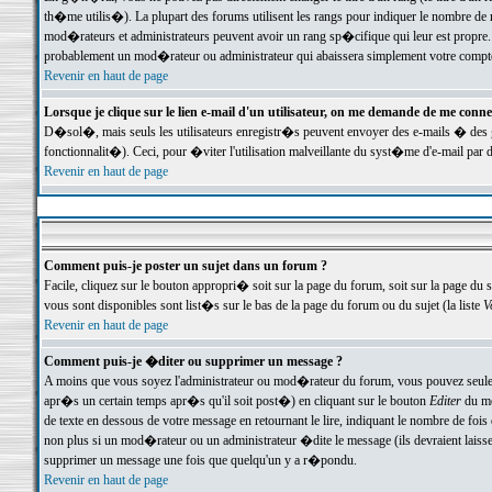
th�me utilis�). La plupart des forums utilisent les rangs pour indiquer le nombre de m
mod�rateurs et administrateurs peuvent avoir un rang sp�cifique qui leur est propre. 
probablement un mod�rateur ou administrateur qui abaissera simplement votre compte
Revenir en haut de page
Lorsque je clique sur le lien e-mail d'un utilisateur, on me demande de me conne
D�sol�, mais seuls les utilisateurs enregistr�s peuvent envoyer des e-mails � des ge
fonctionnalit�). Ceci, pour �viter l'utilisation malveillante du syst�me d'e-mail par 
Revenir en haut de page
Comment puis-je poster un sujet dans un forum ?
Facile, cliquez sur le bouton appropri� soit sur la page du forum, soit sur la page du 
vous sont disponibles sont list�s sur le bas de la page du forum ou du sujet (la liste
V
Revenir en haut de page
Comment puis-je �diter ou supprimer un message ?
A moins que vous soyez l'administrateur ou mod�rateur du forum, vous pouvez seul
apr�s un certain temps apr�s qu'il soit post�) en cliquant sur le bouton
Editer
du me
de texte en dessous de votre message en retournant le lire, indiquant le nombre de fo
non plus si un mod�rateur ou un administrateur �dite le message (ils devraient laisser
supprimer un message une fois que quelqu'un y a r�pondu.
Revenir en haut de page