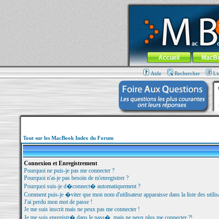
MacBook-fr.com : 100% Apple... 100% nom
Aller au contenu
-
Aller au menu 
Menu général
Accueil
MacB
Aide
Rechercher
Li
Tout sur les MacBook Index du Forum
Connexion et Enregistrement
Pourquoi ne puis-je pas me connecter ?
Pourquoi n'ai-je pas besoin de m'enregistrer ?
Pourquoi suis-je d�connect� automatiquement ?
Comment puis-je �viter que mon nom d'utilisateur apparaisse dans la liste des utilisa
J'ai perdu mon mot de passe !
Je me suis inscrit mais ne peux pas me connecter !
Je me suis enregistr� dans le pass�, mais ne peux plus me connecter ?!