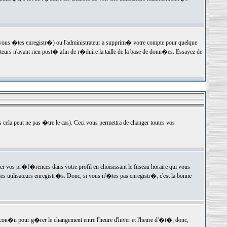
 vous �tes enregistr�) ou l'administrateur a supprim� votre compte pour quelque
teurs n'ayant rien post� afin de r�duire la taille de la base de donn�es. Essayez de
ela peut ne pas �tre le cas). Ceci vous permettra de changer toutes vos
ger vos pr�f�rences dans votre profil en choisissant le fuseau horaire qui vous
es utilisateurs enregistr�s. Donc, si vous n'�tes pas enregistr�, c'est la bonne
 con�u pour g�rer le changement entre l'heure d'hiver et l'heure d'�t�; donc,