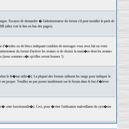
langue. Essayez de demander � l'administrateur du forum s'il peut installer le pack de
 (allez voir le lien en bas des pages).
e d'�toiles ou de blocs indiquant combien de messages vous avez fait ou votre
istrateur du forum d'activer les avatars et de choisir la mani�re dont les avatars
ons (nous sommes s�r qu'elles seront bonnes !).
elon le th�me utilis�). La plupart des forums utilisent les rangs pour indiquer le
est propre. Veuillez ne pas poster inutilement sur le forum dans le but d'�lever
v� cette fonctionnalit�). Ceci, pour �viter l'utilisation malveillante du syst�me