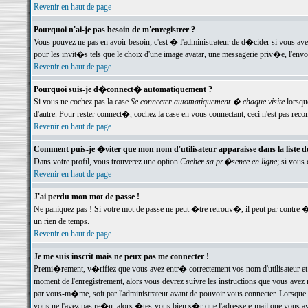
Revenir en haut de page
Pourquoi n'ai-je pas besoin de m'enregistrer ?
Vous pouvez ne pas en avoir besoin; c'est � l'administrateur de d�cider si vous av
pour les invit�s tels que le choix d'une image avatar, une messagerie priv�e, l'envo
Revenir en haut de page
Pourquoi suis-je d�connect� automatiquement ?
Si vous ne cochez pas la case
Se connecter automatiquement � chaque visite
lorsqu
d'autre. Pour rester connect�, cochez la case en vous connectant; ceci n'est pas r
Revenir en haut de page
Comment puis-je �viter que mon nom d'utilisateur apparaisse dans la liste des
Dans votre profil, vous trouverez une option
Cacher sa pr�sence en ligne
; si vous
Revenir en haut de page
J'ai perdu mon mot de passe !
Ne paniquez pas ! Si votre mot de passe ne peut �tre retrouv�, il peut par contre �t
un rien de temps.
Revenir en haut de page
Je me suis inscrit mais ne peux pas me connecter !
Premi�rement, v�rifiez que vous avez entr� correctement vos nom d'utilisateur et 
moment de l'enregistrement, alors vous devrez suivre les instructions que vous avez
par vous-m�me, soit par l'administrateur avant de pouvoir vous connecter. Lorsque v
vous ne l'avez pas re�u, alors �tes-vous bien s�r que l'adresse e-mail que vous avez 