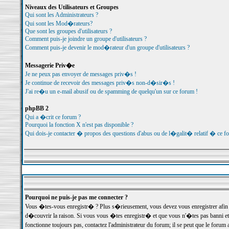
Niveaux des Utilisateurs et Groupes
Qui sont les Administrateurs ?
Qui sont les Mod�rateurs?
Que sont les groupes d'utilisateurs ?
Comment puis-je joindre un groupe d'utilisateurs ?
Comment puis-je devenir le mod�rateur d'un groupe d'utilisateurs ?
Messagerie Priv�e
Je ne peux pas envoyer de messages priv�s !
Je continue de recevoir des messages priv�s non-d�sir�s !
J'ai re�u un e-mail abusif ou de spamming de quelqu'un sur ce forum !
phpBB 2
Qui a �crit ce forum ?
Pourquoi la fonction X n'est pas disponible ?
Qui dois-je contacter � propos des questions d'abus ou de l�galit� relatif � ce f
Pourquoi ne puis-je pas me connecter ?
Vous �tes-vous enregistr� ? Plus s�rieusement, vous devez vous enregistrer afin d
d�couvrir la raison. Si vous vous �tes enregistr� et que vous n'�tes pas banni et
fonctionne toujours pas, contactez l'administrateur du forum; il se peut que le for