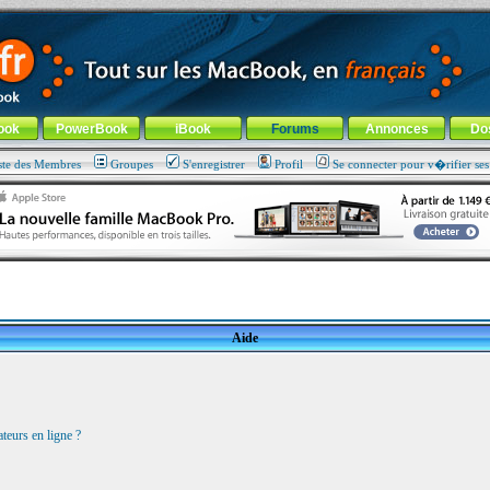
ade !
général
-
Aller au menu de la rubrique
ook
PowerBook
iBook
Forums
Annonces
Do
ste des Membres
Groupes
S'enregistrer
Profil
Se connecter pour v�rifier se
Aide
teurs en ligne ?