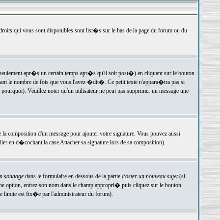
 droits qui vous sont disponibles sont list�s sur le bas de la page du forum ou du
ulement apr�s un certain temps apr�s qu'il soit post�) en cliquant sur le bouton
t le nombre de fois que vous l'avez �dit�. Ce petit texte n'appara�tra pas si
pourquoi). Veuillez noter qu'un utilisateur ne peut pas supprimer un message une
e la composition d'un message pour ajouter votre signature. Vous pouvez aussi
er en d�cochant la case Attacher sa signature lors de sa composition).
un sondage
dans le formulaire en dessous de la partie
Poster un nouveau sujet
(si
une option, entrez son nom dans le champ appropri� puis cliquez sur le bouton
 limite est fix�e par l'administrateur du forum).