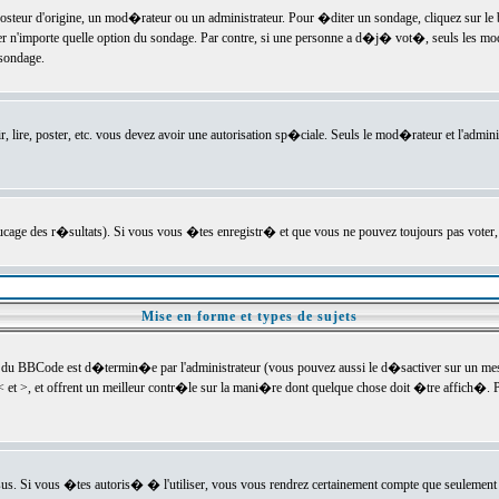
ur d'origine, un mod�rateur ou un administrateur. Pour �diter un sondage, cliquez sur le bou
r n'importe quelle option du sondage. Par contre, si une personne a d�j� vot�, seuls les mod
 sondage.
r, lire, poster, etc. vous devez avoir une autorisation sp�ciale. Seuls le mod�rateur et l'admin
trucage des r�sultats). Si vous vous �tes enregistr� et que vous ne pouvez toujours pas voter
Mise en forme et types de sujets
 du BBCode est d�termin�e par l'administrateur (vous pouvez aussi le d�sactiver sur un mess
< et >, et offrent un meilleur contr�le sur la mani�re dont quelque chose doit �tre affich�. Po
sus. Si vous �tes autoris� � l'utiliser, vous vous rendrez certainement compte que seulement 