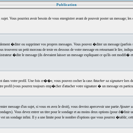
Publication
u sujet. Vous pourriez avoir besoin de vous enregistrer avant de pouvoir poster un message; les
ement �diter ou supprimer vos propres messages. Vous pouvez �diter un message (parfois se
verez un petit morceau de texte en dessous de votre message en retournant le lire, indiquan
ateur �dite le message (ils devraient laisser un message expliquant ce qu'ils ont modifi� et 
nt dans votre profil. Une fois cr��e, vous pouvez cocher la case
Attacher sa signature
lors d
e profil (vous pourrez toujours emp�cher d'attacher votre signature � un message en particuli
ier message d'un sujet, si vous en avez le droit), vous devriez apercevoir une partie
Ajouter 
sondages). Vous devez entrer un titre pour le sondage et au moins deux options (pour d�finir 
t un sondage infini. Il y a une limite pour le nombre d'options que vous pourrez �tablir; cette