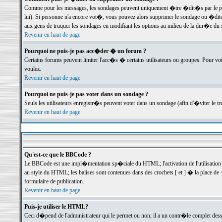
Comme pour les messages, les sondages peuvent uniquement �tre �dit�s par le poste
lui). Si personne n'a encore vot�, vous pouvez alors supprimer le sondage ou �dite
aux gens de truquer les sondages en modifiant les options au milieu de la dur�e du
Revenir en haut de page
Pourquoi ne puis-je pas acc�der � un forum ?
Certains forums peuvent limiter l'acc�s � certains utilisateurs ou groupes. Pour voi
voulez.
Revenir en haut de page
Pourquoi ne puis-je pas voter dans un sondage ?
Seuls les utilisateurs enregistr�s peuvent voter dans un sondage (afin d'�viter le 
Revenir en haut de page
Qu'est-ce que le BBCode ?
Le BBCode est une impl�mentation sp�ciale du HTML; l'activation de l'utilisation
au style du HTML; les balises sont contenues dans des crochets [ et ] � la place de 
formulaire de publication.
Revenir en haut de page
Puis-je utiliser le HTML?
Ceci d�pend de l'administrateur qui le permet ou non; il a un contr�le complet des