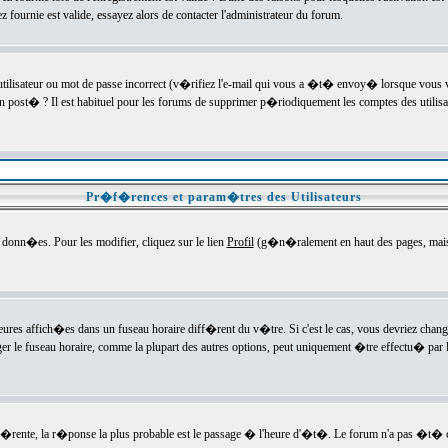
ournie est valide, essayez alors de contacter l'administrateur du forum.
utilisateur ou mot de passe incorrect (v�rifiez l'e-mail qui vous a �t� envoy� lorsque vous
en post� ? Il est habituel pour les forums de supprimer p�riodiquement les comptes des utilisa
Pr�f�rences et param�tres des Utilisateurs
onn�es. Pour les modifier, cliquez sur le lien
Profil
(g�n�ralement en haut des pages, mais c
heures affich�es dans un fuseau horaire diff�rent du v�tre. Si c'est le cas, vous devriez chan
er le fuseau horaire, comme la plupart des autres options, peut uniquement �tre effectu� par l
diff�rente, la r�ponse la plus probable est le passage � l'heure d'�t�. Le forum n'a pas �t�