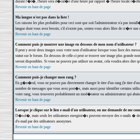
durant l'�t�, l'heure sera d�cal�e d'une heure par rapport � l'heure locale r�elle
Revenir en haut de page
Ma langue n'est pas dans la liste !
Les raisons les plus probables pour ceci sont que soit l'administrateur n'a pas instal
langue dont vous avez besoin; s'il n'existe pas, sentez-vous alors libre de cr�er un
Revenir en haut de page
Comment puis-je montrer une image en dessous de mon nom d'utilisateur ?
Il peut y avoir deux images sous votre nom d'utilisateur lorsque vous lisez des me
statut sur le forum. En dessous de celle-ci peut se trouver une image plus grande n
seront disponibles. Si vous ne pouvez pas utiliser un avatar, cela voudra alors dire
Revenir en haut de page
Comment puis-je changer mon rang ?
En g�n�ral, vous ne pouvez pas directement changer le titre d'un rang (le titre d'un 
nombre de messages que vous avez post�s, mais aussi pour identifier certains utilisa
votre rang; vous trouverez probablement un mod�rateur ou administrateur qui abais
Revenir en haut de page
Lorsque je clique sur le lien e-mail d'un utilisateur, on me demande de me conn
D�sol�, mais seuls les utilisateurs enregistr�s peuvent envoyer des e-mails � des 
d'e-mail par des utilisateurs anonymes.
Revenir en haut de page