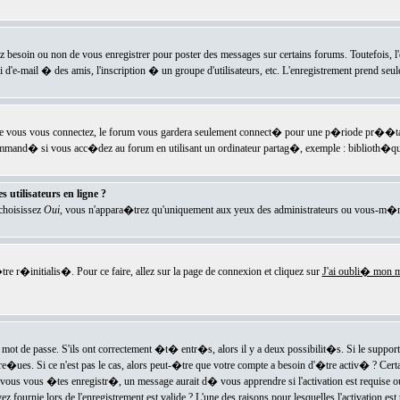
ez besoin ou non de vous enregistrer pour poster des messages sur certains forums. Toutefois,
i d'e-mail � des amis, l'inscription � un groupe d'utilisateurs, etc. L'enregistrement prend seu
e vous vous connectez, le forum vous gardera seulement connect� pour une p�riode pr��tabli
ecommand� si vous acc�dez au forum en utilisant un ordinateur partag�, exemple : biblioth�qu
 utilisateurs en ligne ?
 choisissez
Oui
, vous n'appara�trez qu'uniquement aux yeux des administrateurs ou vous-m�m
re r�initialis�. Pour ce faire, allez sur la page de connexion et cliquez sur
J'ai oubli� mon m
mot de passe. S'ils ont correctement �t� entr�s, alors il y a deux possibilit�s. Si le suppo
 re�ues. Si ce n'est pas le cas, alors peut-�tre que votre compte a besoin d'�tre activ� ? Cer
ous vous �tes enregistr�, un message aurait d� vous apprendre si l'activation est requise ou n
fournie lors de l'enregistrement est valide ? L'une des raisons pour lesquelles l'activation est