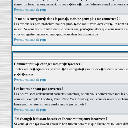
abuser du forum anonymement. Si vous �tes s�r que l'adresse e-mail que vous avez f
Revenir en haut de page
Je me suis enregistr� dans le pass�, mais ne peux plus me connecter ?!
Les raisons les plus probables pour ce probl�me sont : vous avez entr� un nom d'
raison. Si vous vous trouvez dans le dernier cas, peut-�tre alors que vous n'avez ri
vous enregistrer encore et impliquez-vous dans les discussions.
Revenir en haut de page
Comment puis-je changer mes pr�f�rences ?
Toutes vos pr�f�rences (si vous �tes enregistr�) sont stock�es dans la base de d
pr�f�rences.
Revenir en haut de page
Les heures ne sont pas correctes !
Les heures sont certainement correctes; toutefois, ce que vous pouvez voir sont les 
convient, exemple : Londres, Paris, New York, Sydney, etc. Veuillez noter que chang
heure pour le faire, si vous pardonnez le jeu de mots !
Revenir en haut de page
J'ai chang� le fuseau horaire et l'heure est toujours incorrecte !
Si vous �tes s�r d'avoir choisi le bon fuseau horaire et que l'heure est toujours 