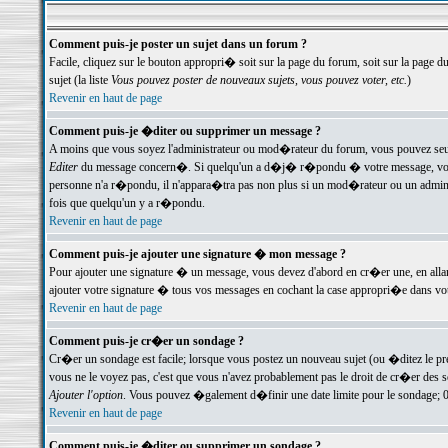
Comment puis-je poster un sujet dans un forum ?
Facile, cliquez sur le bouton appropri� soit sur la page du forum, soit sur la page d
sujet (la liste
Vous pouvez poster de nouveaux sujets, vous pouvez voter, etc.
)
Revenir en haut de page
Comment puis-je �diter ou supprimer un message ?
A moins que vous soyez l'administrateur ou mod�rateur du forum, vous pouvez seul
Editer
du message concern�. Si quelqu'un a d�j� r�pondu � votre message, vous trou
personne n'a r�pondu, il n'appara�tra pas non plus si un mod�rateur ou un administr
fois que quelqu'un y a r�pondu.
Revenir en haut de page
Comment puis-je ajouter une signature � mon message ?
Pour ajouter une signature � un message, vous devez d'abord en cr�er une, en alla
ajouter votre signature � tous vos messages en cochant la case appropri�e dans votr
Revenir en haut de page
Comment puis-je cr�er un sondage ?
Cr�er un sondage est facile; lorsque vous postez un nouveau sujet (ou �ditez le prem
vous ne le voyez pas, c'est que vous n'avez probablement pas le droit de cr�er des 
Ajouter l'option
. Vous pouvez �galement d�finir une date limite pour le sondage; 0 es
Revenir en haut de page
Comment puis-je �diter ou supprimer un sondage ?