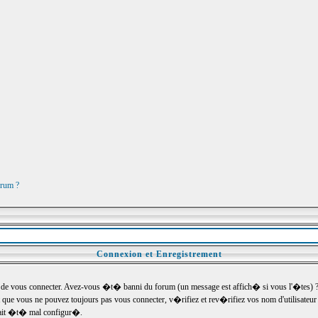
orum ?
Connexion et Enregistrement
e vous connecter. Avez-vous �t� banni du forum (un message est affich� si vous l'�tes) ? Si
 que vous ne pouvez toujours pas vous connecter, v�rifiez et rev�rifiez vos nom d'utilisateu
um ait �t� mal configur�.