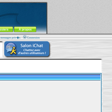
ssiers
À propos
s messages priv�s
Connexion