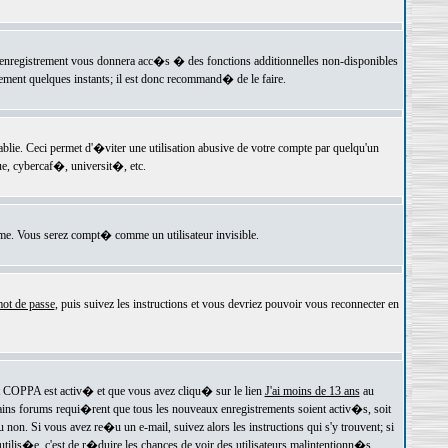
 l'enregistrement vous donnera acc�s � des fonctions additionnelles non-disponibles
lement quelques instants; il est donc recommand� de le faire.
e. Ceci permet d'�viter une utilisation abusive de votre compte par quelqu'un
e, cybercaf�, universit�, etc.
e. Vous serez compt� comme un utilisateur invisible.
ot de passe
, puis suivez les instructions et vous devriez pouvoir vous reconnecter en
rt COPPA est activ� et que vous avez cliqu� sur le lien
J'ai moins de 13 ans
au
tains forums requi�rent que tous les nouveaux enregistrements soient activ�s, soit
on. Si vous avez re�u un e-mail, suivez alors les instructions qui s'y trouvent; si
 utilis�e, c'est de r�duire les chances de voir des utilisateurs malintentionn�s